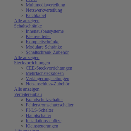
Multimediaverteilung
Netzwerkverteilung
Patchkabel
Alle anzeigen
Schaltschränke
Innenausbausysteme
Kleinverteiler
Komplettschränke
Modulare Schränke
Schaltschrank-Zubehör
Alle anzeigen
Steckvorrichtungen
CEE-Steckvorrichtungen
Mehrfachsteckdosen
Verlängerungsleitungen
Netzanschluss-Zubehör
Alle anzeigen
Verteilereinbau
Brandschutzschalter
Fehlerstromschutzschalter
FI-LS-Schalter
Hauptschalter
Installationsschütze
Kleinsteuerungen