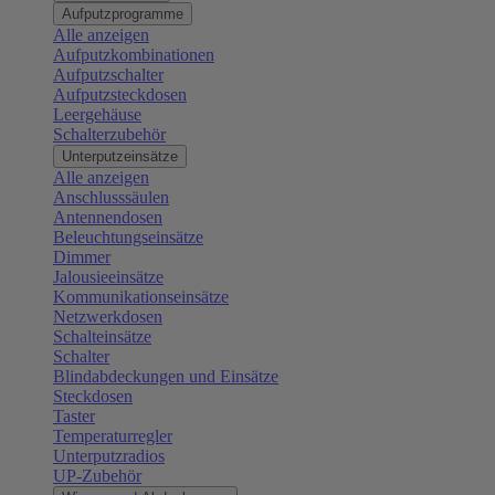
Aufputzprogramme
Alle anzeigen
Aufputzkombinationen
Aufputzschalter
Aufputzsteckdosen
Leergehäuse
Schalterzubehör
Unterputzeinsätze
Alle anzeigen
Anschlusssäulen
Antennendosen
Beleuchtungseinsätze
Dimmer
Jalousieeinsätze
Kommunikationseinsätze
Netzwerkdosen
Schalteinsätze
Schalter
Blindabdeckungen und Einsätze
Steckdosen
Taster
Temperaturregler
Unterputzradios
UP-Zubehör