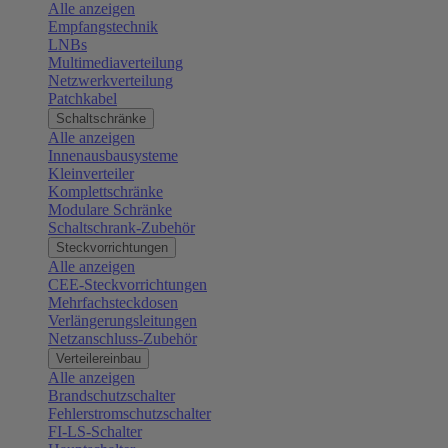
Alle anzeigen
Empfangstechnik
LNBs
Multimediaverteilung
Netzwerkverteilung
Patchkabel
Schaltschränke
Alle anzeigen
Innenausbausysteme
Kleinverteiler
Komplettschränke
Modulare Schränke
Schaltschrank-Zubehör
Steckvorrichtungen
Alle anzeigen
CEE-Steckvorrichtungen
Mehrfachsteckdosen
Verlängerungsleitungen
Netzanschluss-Zubehör
Verteilereinbau
Alle anzeigen
Brandschutzschalter
Fehlerstromschutzschalter
FI-LS-Schalter