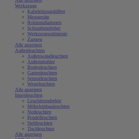
Alle anzeigen
Werkzeuge
Kabeleinzugshilfen
Messgeräte
Rohinstallationen
Schraubendreher
Werkzeugsortimente
Zangen
Alle anzeigen
Außenleuchten
Außenwandleuchten
Außenstrahler
Bodenleuchten
Gartenleuchten
Sensorleuchten
Wegeleuchten
Alle anzeigen
Innenleuchten
Leuchtenzubehör
Möbeleinbauleuchten
Notleuchten
Pendelleuchten
Stehleuchten
Tischleuchten
Alle anzeigen