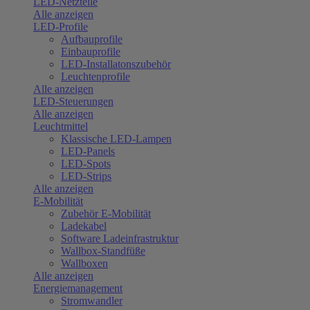
LED-Netzteile
Alle anzeigen
LED-Profile
Aufbauprofile
Einbauprofile
LED-Installatonszubehör
Leuchtenprofile
Alle anzeigen
LED-Steuerungen
Alle anzeigen
Leuchtmittel
Klassische LED-Lampen
LED-Panels
LED-Spots
LED-Strips
Alle anzeigen
E-Mobilität
Zubehör E-Mobilität
Ladekabel
Software Ladeinfrastruktur
Wallbox-Standfüße
Wallboxen
Alle anzeigen
Energiemanagement
Stromwandler