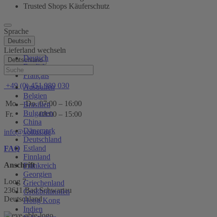
Trusted Shops Käuferschutz
Sprache
Deutsch
Lieferland wechseln
Deutsch
Deutschland
English
Hilfe
Français
+49 (0) 451 989 030
Australien
Belgien
Mo. – Do.
07:00 – 16:00
Brasilien
Bulgarien
Fr.
08:00 – 15:00
China
Dänemark
info@voltus.de
Deutschland
Estland
FAQ
Finnland
Anschrift
Frankreich
Georgien
Loog 7
Griechenland
23611 Bad Schwartau
Großbritannien
Deutschland
Hong Kong
Indien