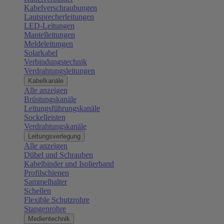
Kabelverschraubungen
Lautsprecherleitungen
LED-Leitungen
Mantelleitungen
Meldeleitungen
Solarkabel
Verbindungstechnik
Verdrahtungsleitungen
Kabelkanäle
Alle anzeigen
Brüstungskanäle
Leitungsführungskanäle
Sockelleisten
Verdrahtungskanäle
Leitungsverlegung
Alle anzeigen
Dübel und Schrauben
Kabelbinder und Isolierband
Profilschienen
Sammelhalter
Schellen
Flexible Schutzrohre
Stangenrohre
Medientechnik