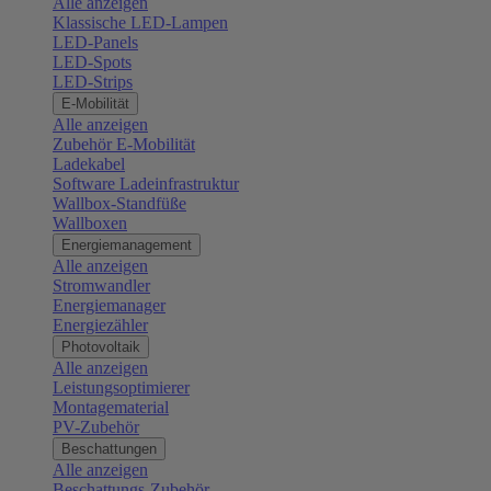
Alle anzeigen
Klassische LED-Lampen
LED-Panels
LED-Spots
LED-Strips
E-Mobilität
Alle anzeigen
Zubehör E-Mobilität
Ladekabel
Software Ladeinfrastruktur
Wallbox-Standfüße
Wallboxen
Energiemanagement
Alle anzeigen
Stromwandler
Energiemanager
Energiezähler
Photovoltaik
Alle anzeigen
Leistungsoptimierer
Montagematerial
PV-Zubehör
Beschattungen
Alle anzeigen
Beschattungs-Zubehör