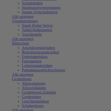
Schnittstellen
Spannungsversorgungen
Smarte Zeitschaltuhren
Alle anzeigen
Visualisierungen
Smart Home Server
Tablet-Halterungen
Touchpanels
Alle anzeigen
Blitzschutz
Anschlussmaterialien
Befestigungsmaterialien
Erdermaterialien
Fangstangen
Leitungsmaterialien
Potentialausgleichsschienen
Alle anzeigen
Gerätedosen
Abzweigdosen
Abzweigkästen
Gerätedosen-Zubehör
Geräteträger
Leuchtenauslässe
Schalterdosen
Alle anzeigen