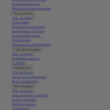
Rollladenmotoren
Beschattungssteuerungen
Heizsysteme
Alle anzeigen
Heizmatten
Heizungssteuerungen
Heizsystem-Zubehör
Raumbediengeräte
Stellantriebe
Warmwasseraufbereitung
Luftaufbereitungen
Alle anzeigen
Belüftungsstutzen
Luftfilter
Ventilatoren
Alle anzeigen
Kleinraumventilatoren
Rohrventilatoren
Alarmanlagen
Alle anzeigen
Alarmanlagen-Zubehör
Einbruchmelder
Meldezentralen
Signalgeber