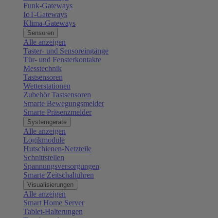
Funk-Gateways
IoT-Gateways
Klima-Gateways
Sensoren
Alle anzeigen
Taster- und Sensoreingänge
Tür- und Fensterkontakte
Messtechnik
Tastsensoren
Wetterstationen
Zubehör Tastsensoren
Smarte Bewegungsmelder
Smarte Präsenzmelder
Systemgeräte
Alle anzeigen
Logikmodule
Hutschienen-Netzteile
Schnittstellen
Spannungsversorgungen
Smarte Zeitschaltuhren
Visualisierungen
Alle anzeigen
Smart Home Server
Tablet-Halterungen