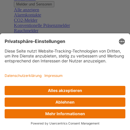
Melder und Sensoren
Alle anzeigen
Alarmkontakte
CO2-Melder
Konventionelle Präsenzmelder
Rauchmelder
Konventionelle Bewegungsmelder
Gefahrenmelder
Zubehör Melder und Sensoren
Türsprechanlagen
Alle anzeigen
Außenstationen
Innenstationen
Klingeltaster und Gongs
Sprechanlagen-Sets
Sprechanlagen-Systemmodule
Zubehör Türkommunikation
Videoüberwachung
Alle anzeigen
Überwachungskameras
Zubehör Videoüberwachung
Zutrittskontrolle
Alle anzeigen
Codetastaturen