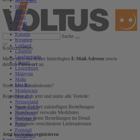
Indonesien
Irland
Island
Israel
Italien
Japan
Kanada
Suche
Kroatien
Lettland
Konto eröffnen
Libanon
Liechtenstein
Melde dich mit deiner hinterlegten
E-Mail-Adresse
sowie
Litauen
deinem
Passwort
an.
Luxemburg
Malaysia
Malta
Mexiko
Noch kein Kundenkonto?
Moldawien
Monaco
Registriere dich jetzt und nutze alle Vorteile:
Neuseeland
Spare Zeit bei zukünftigen Bestellungen
Niederlande
Erstelle und verwalte Merklisten
Norwegen
Verfolge deine Bestellungen im Detail
Österreich
Speichere verschiedene Lieferadressen
Polen
Portugal
Jetzt kostenlos registrieren
Rumänien
Konto eröffnen