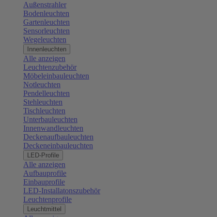
Außenstrahler
Bodenleuchten
Gartenleuchten
Sensorleuchten
Wegeleuchten
Innenleuchten
Alle anzeigen
Leuchtenzubehör
Möbeleinbauleuchten
Notleuchten
Pendelleuchten
Stehleuchten
Tischleuchten
Unterbauleuchten
Innenwandleuchten
Deckenaufbauleuchten
Deckeneinbauleuchten
LED-Profile
Alle anzeigen
Aufbauprofile
Einbauprofile
LED-Installatonszubehör
Leuchtenprofile
Leuchtmittel