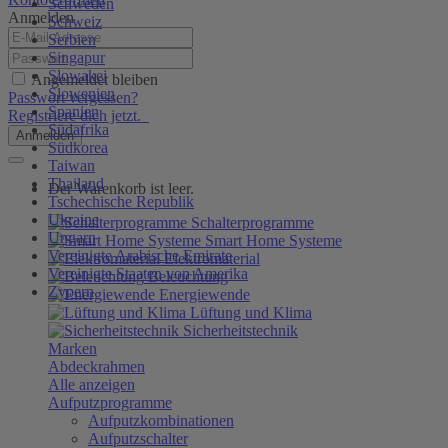
Schweden
Anmelden
Schweiz
Serbien
Singapur
Slowakei
Angemeldet bleiben
Slowenien
Passwort vergessen?
Spanien
Registriere dich jetzt.
Südafrika
Anmelden
Südkorea
Taiwan
Thailand
Der Warenkorb ist leer.
Tschechische Republik
Ukraine
Schalterprogramme
Ungarn
Smart Home Systeme
Vereinigte Arabische Emirate
Elektromaterial
Vereinigte Staaten von Amerika
Beleuchtung
Zypern
Energiewende
Lüftung und Klima
Sicherheitstechnik
Marken
Abdeckrahmen
Alle anzeigen
Aufputzprogramme
Aufputzkombinationen
Aufputzschalter