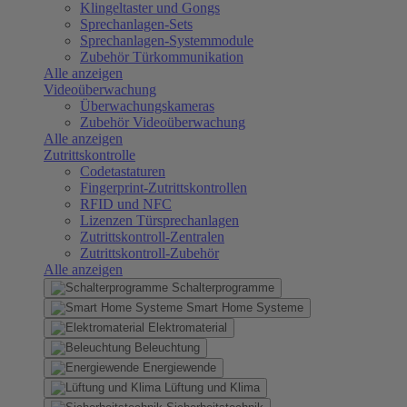
Klingeltaster und Gongs
Sprechanlagen-Sets
Sprechanlagen-Systemmodule
Zubehör Türkommunikation
Alle anzeigen
Videoüberwachung
Überwachungskameras
Zubehör Videoüberwachung
Alle anzeigen
Zutrittskontrolle
Codetastaturen
Fingerprint-Zutrittskontrollen
RFID und NFC
Lizenzen Türsprechanlagen
Zutrittskontroll-Zentralen
Zutrittskontroll-Zubehör
Alle anzeigen
Schalterprogramme
Smart Home Systeme
Elektromaterial
Beleuchtung
Energiewende
Lüftung und Klima