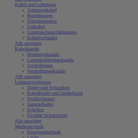
Kabel und Leitungen
Antennenkabel
Busleitungen
Datenleitungen
Erdkabel
Gummischlauchleitungen
Kabelverbinder
Alle anzeigen
Kabelkanäle
Brüstungskanäle
Leitungsführungskanäle
Sockelleisten
Verdrahtungskanäle
Alle anzeigen
Leitungsverlegung
Dübel und Schrauben
Kabelbinder und Isolierband
Profilschienen
Sammelhalter
Schellen
Flexible Schutzrohre
Alle anzeigen
Medientechnik
Empfangstechnik
LNBs