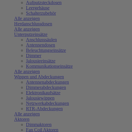
Aufputzsteckdosen
Leergehäuse
Schalterzubehör
Alle anzeigen
Herdanschlussdosen
Alle anzeigen
Unterputzeinsätze
Anschlusssäulen
Antennendosen
Beleuchtungseinsätze
Dimmer
Jalousieeinsätze
Kommunikationseinsätze
Alle anzeigen
Wippen und Abdeckungen
Antennenabdeckungen
Dimmerabdeckungen
Elektronikaufsätze
Jalousiewippen
Netzwerkabdeckungen
RTR-Abdeckungen
Alle anzeigen
Aktoren
Dimmaktoren
Fan Coil Aktoren