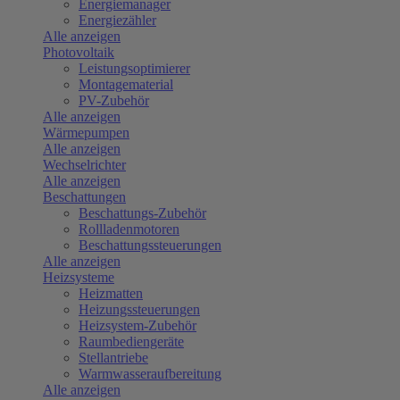
Energiemanager
Energiezähler
Alle anzeigen
Photovoltaik
Leistungsoptimierer
Montagematerial
PV-Zubehör
Alle anzeigen
Wärmepumpen
Alle anzeigen
Wechselrichter
Alle anzeigen
Beschattungen
Beschattungs-Zubehör
Rollladenmotoren
Beschattungssteuerungen
Alle anzeigen
Heizsysteme
Heizmatten
Heizungssteuerungen
Heizsystem-Zubehör
Raumbediengeräte
Stellantriebe
Warmwasseraufbereitung
Alle anzeigen