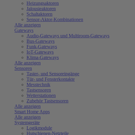
Heizungsaktoren
Jalousieaktoren
Schaltaktoren
Sensor-Aktor-Kombinationen
Alle anzeigen
Gateways
Audio-Gateways und Multiroom-Gateways
Bus-Gateways
Funk-Gateways
IoT-Gateways
Klima-Gateways
Alle anzeigen
Sensoren
Taster- und Sensoreingänge
Tür- und Fensterkontakte
Messtechnik
Tastsensoren
Wetterstationen
Zubehör Tastsensoren
Alle anzeigen
Smart Home Apps
Alle anzeigen
Systemgeräte
Logikmodule
Hutschienen-Netzteile