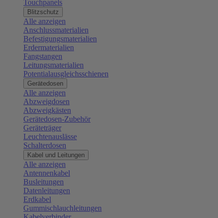
Touchpanels
Blitzschutz
Alle anzeigen
Anschlussmaterialien
Befestigungsmaterialien
Erdermaterialien
Fangstangen
Leitungsmaterialien
Potentialausgleichsschienen
Gerätedosen
Alle anzeigen
Abzweigdosen
Abzweigkästen
Gerätedosen-Zubehör
Geräteträger
Leuchtenauslässe
Schalterdosen
Kabel und Leitungen
Alle anzeigen
Antennenkabel
Busleitungen
Datenleitungen
Erdkabel
Gummischlauchleitungen
Kabelverbinder