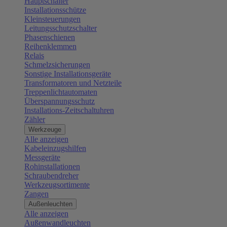
Hauptschalter
Installationsschütze
Kleinsteuerungen
Leitungsschutzschalter
Phasenschienen
Reihenklemmen
Relais
Schmelzsicherungen
Sonstige Installationsgeräte
Transformatoren und Netzteile
Treppenlichtautomaten
Überspannungsschutz
Installations-Zeitschaltuhren
Zähler
Werkzeuge
Alle anzeigen
Kabeleinzugshilfen
Messgeräte
Rohinstallationen
Schraubendreher
Werkzeugsortimente
Zangen
Außenleuchten
Alle anzeigen
Außenwandleuchten