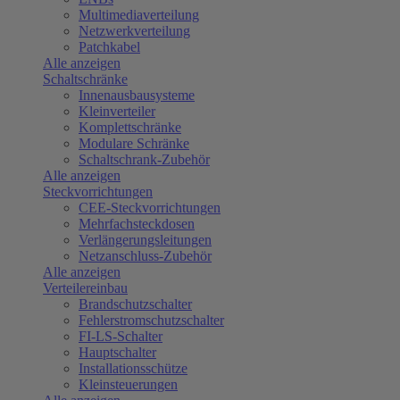
Multimediaverteilung
Netzwerkverteilung
Patchkabel
Alle anzeigen
Schaltschränke
Innenausbausysteme
Kleinverteiler
Komplettschränke
Modulare Schränke
Schaltschrank-Zubehör
Alle anzeigen
Steckvorrichtungen
CEE-Steckvorrichtungen
Mehrfachsteckdosen
Verlängerungsleitungen
Netzanschluss-Zubehör
Alle anzeigen
Verteilereinbau
Brandschutzschalter
Fehlerstromschutzschalter
FI-LS-Schalter
Hauptschalter
Installationsschütze
Kleinsteuerungen