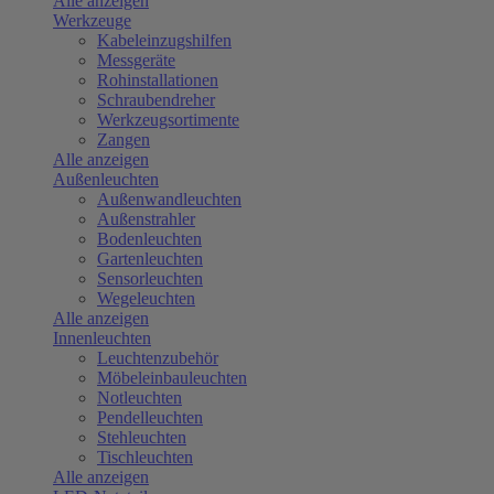
Alle anzeigen
Werkzeuge
Kabeleinzugshilfen
Messgeräte
Rohinstallationen
Schraubendreher
Werkzeugsortimente
Zangen
Alle anzeigen
Außenleuchten
Außenwandleuchten
Außenstrahler
Bodenleuchten
Gartenleuchten
Sensorleuchten
Wegeleuchten
Alle anzeigen
Innenleuchten
Leuchtenzubehör
Möbeleinbauleuchten
Notleuchten
Pendelleuchten
Stehleuchten
Tischleuchten
Alle anzeigen