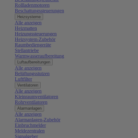
Rollladenmotoren
Beschattungssteuerungen
Heizsysteme
Alle anzeigen
Heizmatten
Heizungssteuerungen
Heizsystem-Zubehör
Raumbediengeräte
Stellantriebe
Warmwasseraufbereitung
Luftaufbereitungen
Alle anzeigen
Belüftungsstutzen
Luftfilter
Ventilatoren
Alle anzeigen
Kleinraumventilatoren
Rohrventilatoren
Alarmanlagen
Alle anzeigen
Alarmanlagen-Zubehör
Einbruchmelder
Meldezentralen
Signalgeber