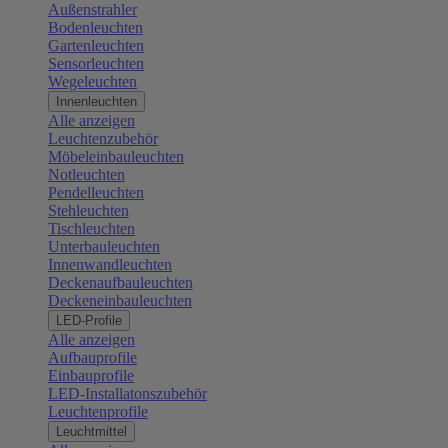
Außenstrahler
Bodenleuchten
Gartenleuchten
Sensorleuchten
Wegeleuchten
Innenleuchten
Alle anzeigen
Leuchtenzubehör
Möbeleinbauleuchten
Notleuchten
Pendelleuchten
Stehleuchten
Tischleuchten
Unterbauleuchten
Innenwandleuchten
Deckenaufbauleuchten
Deckeneinbauleuchten
LED-Profile
Alle anzeigen
Aufbauprofile
Einbauprofile
LED-Installatonszubehör
Leuchtenprofile
Leuchtmittel