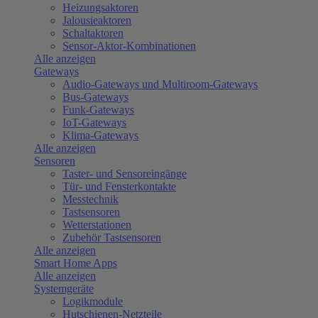
Heizungsaktoren
Jalousieaktoren
Schaltaktoren
Sensor-Aktor-Kombinationen
Alle anzeigen
Gateways
Audio-Gateways und Multiroom-Gateways
Bus-Gateways
Funk-Gateways
IoT-Gateways
Klima-Gateways
Alle anzeigen
Sensoren
Taster- und Sensoreingänge
Tür- und Fensterkontakte
Messtechnik
Tastsensoren
Wetterstationen
Zubehör Tastsensoren
Alle anzeigen
Smart Home Apps
Alle anzeigen
Systemgeräte
Logikmodule
Hutschienen-Netzteile