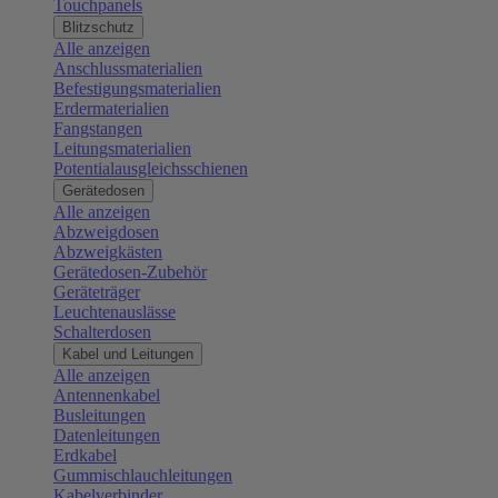
Touchpanels
Blitzschutz
Alle anzeigen
Anschlussmaterialien
Befestigungsmaterialien
Erdermaterialien
Fangstangen
Leitungsmaterialien
Potentialausgleichsschienen
Gerätedosen
Alle anzeigen
Abzweigdosen
Abzweigkästen
Gerätedosen-Zubehör
Geräteträger
Leuchtenauslässe
Schalterdosen
Kabel und Leitungen
Alle anzeigen
Antennenkabel
Busleitungen
Datenleitungen
Erdkabel
Gummischlauchleitungen
Kabelverbinder