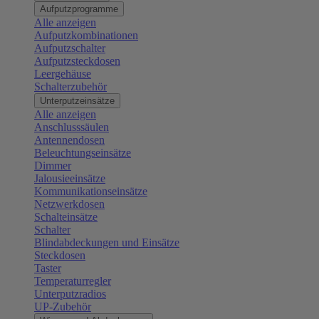
Aufputzprogramme
Alle anzeigen
Aufputzkombinationen
Aufputzschalter
Aufputzsteckdosen
Leergehäuse
Schalterzubehör
Unterputzeinsätze
Alle anzeigen
Anschlusssäulen
Antennendosen
Beleuchtungseinsätze
Dimmer
Jalousieeinsätze
Kommunikationseinsätze
Netzwerkdosen
Schalteinsätze
Schalter
Blindabdeckungen und Einsätze
Steckdosen
Taster
Temperaturregler
Unterputzradios
UP-Zubehör