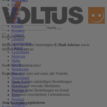
Indonesien
Irland
Island
Israel
Italien
Japan
Kanada
Suche
Kroatien
Lettland
Konto eröffnen
Libanon
Liechtenstein
Melde dich mit deiner hinterlegten
E-Mail-Adresse
sowie
Litauen
deinem
Passwort
an.
Luxemburg
Malaysia
Malta
Mexiko
Noch kein Kundenkonto?
Moldawien
Monaco
Registriere dich jetzt und nutze alle Vorteile:
Neuseeland
Spare Zeit bei zukünftigen Bestellungen
Niederlande
Erstelle und verwalte Merklisten
Norwegen
Verfolge deine Bestellungen im Detail
Österreich
Speichere verschiedene Lieferadressen
Polen
Portugal
Jetzt kostenlos registrieren
Rumänien
Konto eröffnen