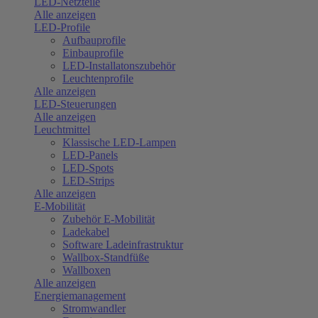
LED-Netzteile
Alle anzeigen
LED-Profile
Aufbauprofile
Einbauprofile
LED-Installatonszubehör
Leuchtenprofile
Alle anzeigen
LED-Steuerungen
Alle anzeigen
Leuchtmittel
Klassische LED-Lampen
LED-Panels
LED-Spots
LED-Strips
Alle anzeigen
E-Mobilität
Zubehör E-Mobilität
Ladekabel
Software Ladeinfrastruktur
Wallbox-Standfüße
Wallboxen
Alle anzeigen
Energiemanagement
Stromwandler