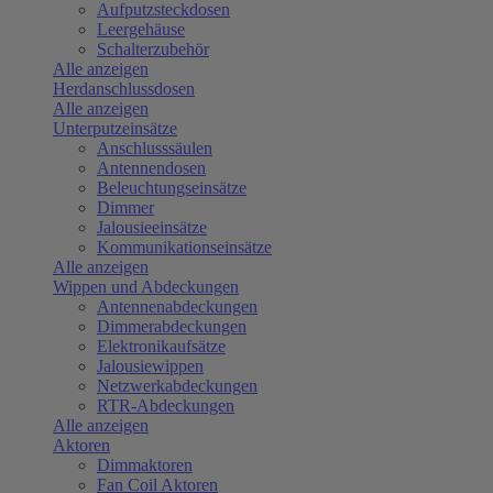
Aufputzsteckdosen
Leergehäuse
Schalterzubehör
Alle anzeigen
Herdanschlussdosen
Alle anzeigen
Unterputzeinsätze
Anschlusssäulen
Antennendosen
Beleuchtungseinsätze
Dimmer
Jalousieeinsätze
Kommunikationseinsätze
Alle anzeigen
Wippen und Abdeckungen
Antennenabdeckungen
Dimmerabdeckungen
Elektronikaufsätze
Jalousiewippen
Netzwerkabdeckungen
RTR-Abdeckungen
Alle anzeigen
Aktoren
Dimmaktoren
Fan Coil Aktoren