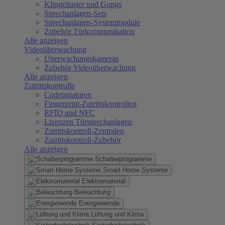
Klingeltaster und Gongs
Sprechanlagen-Sets
Sprechanlagen-Systemmodule
Zubehör Türkommunikation
Alle anzeigen
Videoüberwachung
Überwachungskameras
Zubehör Videoüberwachung
Alle anzeigen
Zutrittskontrolle
Codetastaturen
Fingerprint-Zutrittskontrollen
RFID und NFC
Lizenzen Türsprechanlagen
Zutrittskontroll-Zentralen
Zutrittskontroll-Zubehör
Alle anzeigen
Schalterprogramme
Smart Home Systeme
Elektromaterial
Beleuchtung
Energiewende
Lüftung und Klima