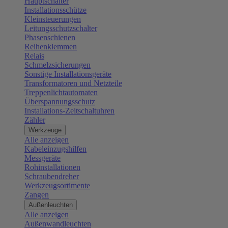
Hauptschalter
Installationsschütze
Kleinsteuerungen
Leitungsschutzschalter
Phasenschienen
Reihenklemmen
Relais
Schmelzsicherungen
Sonstige Installationsgeräte
Transformatoren und Netzteile
Treppenlichtautomaten
Überspannungsschutz
Installations-Zeitschaltuhren
Zähler
Werkzeuge
Alle anzeigen
Kabeleinzugshilfen
Messgeräte
Rohinstallationen
Schraubendreher
Werkzeugsortimente
Zangen
Außenleuchten
Alle anzeigen
Außenwandleuchten