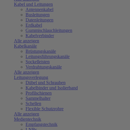
Kabel und Leitungen
Antennenkabel
Busleitungen
Datenleitungen
Erdkabel
Gummischlauchleitungen
Kabelverbinder
Alle anzeigen
Kabelkanäle
Brüstungskanäle
Leitungsführungskanäle
Sockelleisten
Verdrahtungskanäle
Alle anzeigen
Leitungsverlegung
Dübel und Schrauben
Kabelbinder und Isolierband
Profilschienen
Sammelhalter
Schellen
Flexible Schutzrohre
Alle anzeigen
Medientechnik
Empfangstechnik
LNBs