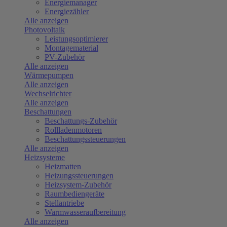
Energiemanager
Energiezähler
Alle anzeigen
Photovoltaik
Leistungsoptimierer
Montagematerial
PV-Zubehör
Alle anzeigen
Wärmepumpen
Alle anzeigen
Wechselrichter
Alle anzeigen
Beschattungen
Beschattungs-Zubehör
Rollladenmotoren
Beschattungssteuerungen
Alle anzeigen
Heizsysteme
Heizmatten
Heizungssteuerungen
Heizsystem-Zubehör
Raumbediengeräte
Stellantriebe
Warmwasseraufbereitung
Alle anzeigen