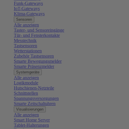
Funk-Gateways
IoT-Gateways
Klima-Gateways
Sensoren
Alle anzeigen
Taster- und Sensoreingänge
Tür- und Fensterkontakte
Messtechnik
Tastsensoren
Wetterstationen
Zubehör Tastsensoren
Smarte Bewegungsmelder
Smarte Präsenzmelder
Systemgeräte
Alle anzeigen
Logikmodule
Hutschienen-Netzteile
Schnittstellen
Spannungsversorgungen
Smarte Zeitschaltuhren
Visualisierungen
Alle anzeigen
Smart Home Server
Tablet-Halterungen