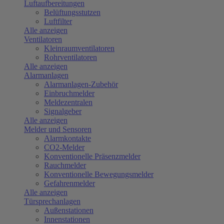
Luftaufbereitungen
Belüftungsstutzen
Luftfilter
Alle anzeigen
Ventilatoren
Kleinraumventilatoren
Rohrventilatoren
Alle anzeigen
Alarmanlagen
Alarmanlagen-Zubehör
Einbruchmelder
Meldezentralen
Signalgeber
Alle anzeigen
Melder und Sensoren
Alarmkontakte
CO2-Melder
Konventionelle Präsenzmelder
Rauchmelder
Konventionelle Bewegungsmelder
Gefahrenmelder
Alle anzeigen
Türsprechanlagen
Außenstationen
Innenstationen