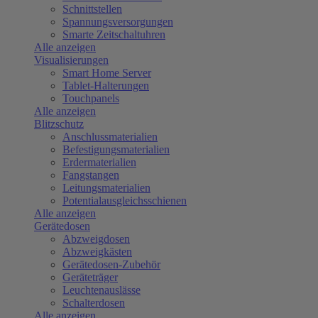
Schnittstellen
Spannungsversorgungen
Smarte Zeitschaltuhren
Alle anzeigen
Visualisierungen
Smart Home Server
Tablet-Halterungen
Touchpanels
Alle anzeigen
Blitzschutz
Anschlussmaterialien
Befestigungsmaterialien
Erdermaterialien
Fangstangen
Leitungsmaterialien
Potentialausgleichsschienen
Alle anzeigen
Gerätedosen
Abzweigdosen
Abzweigkästen
Gerätedosen-Zubehör
Geräteträger
Leuchtenauslässe
Schalterdosen
Alle anzeigen