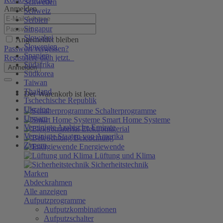
Schweden
Anmelden
Schweiz
Serbien
Singapur
Slowakei
Angemeldet bleiben
Slowenien
Passwort vergessen?
Spanien
Registriere dich jetzt.
Südafrika
Anmelden
Südkorea
Taiwan
Thailand
Der Warenkorb ist leer.
Tschechische Republik
Ukraine
Schalterprogramme
Ungarn
Smart Home Systeme
Vereinigte Arabische Emirate
Elektromaterial
Vereinigte Staaten von Amerika
Beleuchtung
Zypern
Energiewende
Lüftung und Klima
Sicherheitstechnik
Marken
Abdeckrahmen
Alle anzeigen
Aufputzprogramme
Aufputzkombinationen
Aufputzschalter