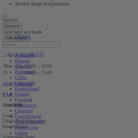
Trusted Shops Käuferschutz
Sprache
Deutsch
Lieferland wechseln
Deutsch
Deutschland
English
Hilfe
+49 (0) 451 989 030
Australien
Belgien
Mo. – Do.
07:00 – 16:00
Brasilien
Bulgarien
Fr.
08:00 – 15:00
China
Dänemark
info@voltus.de
Deutschland
Estland
FAQ
Finnland
Anschrift
Frankreich
Georgien
Loog 7
Griechenland
23611 Bad Schwartau
Großbritannien
Deutschland
Hong Kong
Indien