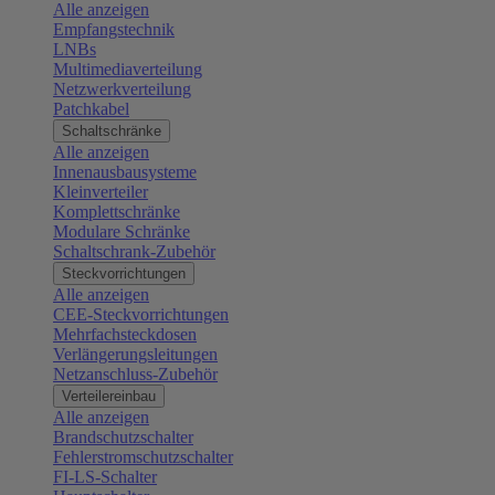
Alle anzeigen
Empfangstechnik
LNBs
Multimediaverteilung
Netzwerkverteilung
Patchkabel
Schaltschränke
Alle anzeigen
Innenausbausysteme
Kleinverteiler
Komplettschränke
Modulare Schränke
Schaltschrank-Zubehör
Steckvorrichtungen
Alle anzeigen
CEE-Steckvorrichtungen
Mehrfachsteckdosen
Verlängerungsleitungen
Netzanschluss-Zubehör
Verteilereinbau
Alle anzeigen
Brandschutzschalter
Fehlerstromschutzschalter
FI-LS-Schalter