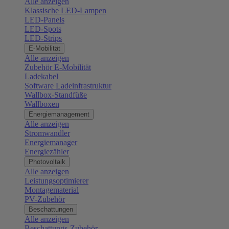
Alle anzeigen
Klassische LED-Lampen
LED-Panels
LED-Spots
LED-Strips
E-Mobilität
Alle anzeigen
Zubehör E-Mobilität
Ladekabel
Software Ladeinfrastruktur
Wallbox-Standfüße
Wallboxen
Energiemanagement
Alle anzeigen
Stromwandler
Energiemanager
Energiezähler
Photovoltaik
Alle anzeigen
Leistungsoptimierer
Montagematerial
PV-Zubehör
Beschattungen
Alle anzeigen
Beschattungs-Zubehör