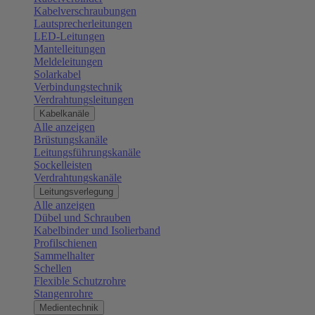
Kabelverschraubungen
Lautsprecherleitungen
LED-Leitungen
Mantelleitungen
Meldeleitungen
Solarkabel
Verbindungstechnik
Verdrahtungsleitungen
Kabelkanäle
Alle anzeigen
Brüstungskanäle
Leitungsführungskanäle
Sockelleisten
Verdrahtungskanäle
Leitungsverlegung
Alle anzeigen
Dübel und Schrauben
Kabelbinder und Isolierband
Profilschienen
Sammelhalter
Schellen
Flexible Schutzrohre
Stangenrohre
Medientechnik