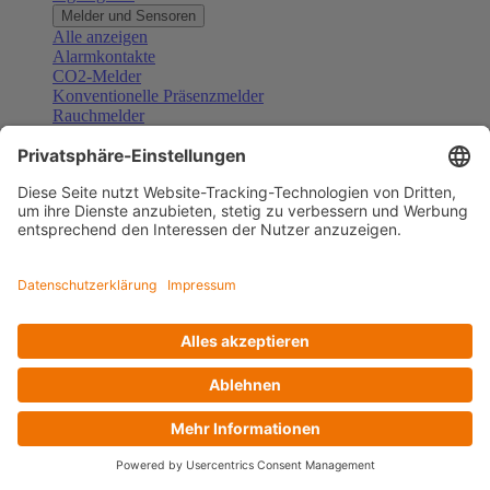
Melder und Sensoren
Alle anzeigen
Alarmkontakte
CO2-Melder
Konventionelle Präsenzmelder
Rauchmelder
Konventionelle Bewegungsmelder
Gefahrenmelder
Zubehör Melder und Sensoren
Türsprechanlagen
Alle anzeigen
Außenstationen
Innenstationen
Klingeltaster und Gongs
Sprechanlagen-Sets
Sprechanlagen-Systemmodule
Zubehör Türkommunikation
Videoüberwachung
Alle anzeigen
Überwachungskameras
Zubehör Videoüberwachung
Zutrittskontrolle
Alle anzeigen
Codetastaturen