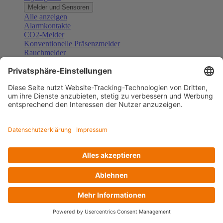
Melder und Sensoren
Alle anzeigen
Alarmkontakte
CO2-Melder
Konventionelle Präsenzmelder
Rauchmelder
Konventionelle Bewegungsmelder
Gefahrenmelder
Zubehör Melder und Sensoren
Türsprechanlagen
Alle anzeigen
Außenstationen
Innenstationen
Klingeltaster und Gongs
Sprechanlagen-Sets
Sprechanlagen-Systemmodule
Zubehör Türkommunikation
Videoüberwachung
Alle anzeigen
Überwachungskameras
Zubehör Videoüberwachung
Zutrittskontrolle
Alle anzeigen
Codetastaturen