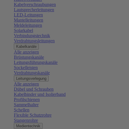
Kabelverschraubungen
Lautsprecherleitungen
LED-Leitungen
Mantelleitungen
Meldeleitungen
Solarkabel
Verbindungstechnik
Verdrahtungsleitungen
Kabelkanäle
Alle anzeigen
Brüstungskanäle
Leitungsführungskanäle
Sockelleisten
Verdrahtungskanäle
Leitungsverlegung
Alle anzeigen
Dübel und Schrauben
Kabelbinder und Isolierband
Profilschienen
Sammelhalter
Schellen
Flexible Schutzrohre
Stangenrohre
Medientechnik