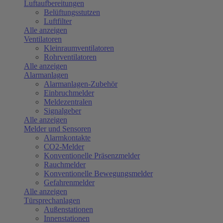
Luftaufbereitungen
Belüftungsstutzen
Luftfilter
Alle anzeigen
Ventilatoren
Kleinraumventilatoren
Rohrventilatoren
Alle anzeigen
Alarmanlagen
Alarmanlagen-Zubehör
Einbruchmelder
Meldezentralen
Signalgeber
Alle anzeigen
Melder und Sensoren
Alarmkontakte
CO2-Melder
Konventionelle Präsenzmelder
Rauchmelder
Konventionelle Bewegungsmelder
Gefahrenmelder
Alle anzeigen
Türsprechanlagen
Außenstationen
Innenstationen