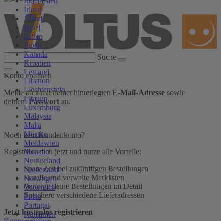
Indonesien
Irland
Island
Israel
Italien
Japan
Kanada
Suche
Kroatien
Lettland
Konto eröffnen
Libanon
Liechtenstein
Melde dich mit deiner hinterlegten
E-Mail-Adresse
sowie
Litauen
deinem
Passwort
an.
Luxemburg
Malaysia
Malta
Mexiko
Noch kein Kundenkonto?
Moldawien
Monaco
Registriere dich jetzt und nutze alle Vorteile:
Neuseeland
Spare Zeit bei zukünftigen Bestellungen
Niederlande
Erstelle und verwalte Merklisten
Norwegen
Verfolge deine Bestellungen im Detail
Österreich
Speichere verschiedene Lieferadressen
Polen
Portugal
Jetzt kostenlos registrieren
Rumänien
Konto eröffnen