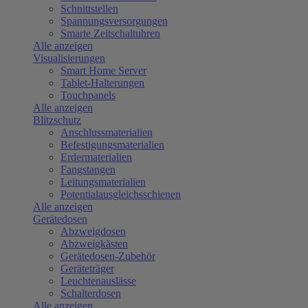
Schnittstellen
Spannungsversorgungen
Smarte Zeitschaltuhren
Alle anzeigen
Visualisierungen
Smart Home Server
Tablet-Halterungen
Touchpanels
Alle anzeigen
Blitzschutz
Anschlussmaterialien
Befestigungsmaterialien
Erdermaterialien
Fangstangen
Leitungsmaterialien
Potentialausgleichsschienen
Alle anzeigen
Gerätedosen
Abzweigdosen
Abzweigkästen
Gerätedosen-Zubehör
Geräteträger
Leuchtenauslässe
Schalterdosen
Alle anzeigen