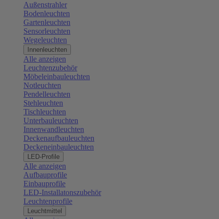
Außenstrahler
Bodenleuchten
Gartenleuchten
Sensorleuchten
Wegeleuchten
Innenleuchten
Alle anzeigen
Leuchtenzubehör
Möbeleinbauleuchten
Notleuchten
Pendelleuchten
Stehleuchten
Tischleuchten
Unterbauleuchten
Innenwandleuchten
Deckenaufbauleuchten
Deckeneinbauleuchten
LED-Profile
Alle anzeigen
Aufbauprofile
Einbauprofile
LED-Installatonszubehör
Leuchtenprofile
Leuchtmittel