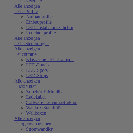
LED-Netzteile
Alle anzeigen
LED-Profile
Aufbauprofile
Einbauprofile
LED-Installatonszubehör
Leuchtenprofile
Alle anzeigen
LED-Steuerungen
Alle anzeigen
Leuchtmittel
Klassische LED-Lampen
LED-Panels
LED-Spots
LED-Strips
Alle anzeigen
E-Mobilität
Zubehör E-Mobilität
Ladekabel
Software Ladeinfrastruktur
Wallbox-Standfüße
Wallboxen
Alle anzeigen
Energiemanagement
Stromwandler