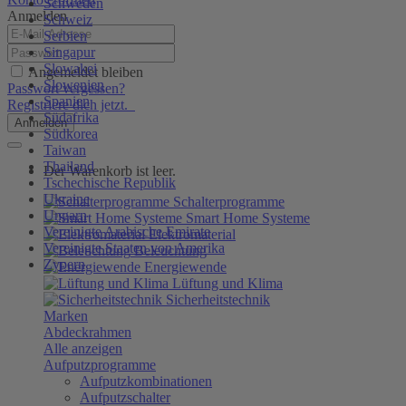
Schweden
Anmelden
Schweiz
Serbien
Singapur
Slowakei
Angemeldet bleiben
Slowenien
Passwort vergessen?
Spanien
Registriere dich jetzt.
Südafrika
Anmelden
Südkorea
Taiwan
Thailand
Der Warenkorb ist leer.
Tschechische Republik
Ukraine
Schalterprogramme
Ungarn
Smart Home Systeme
Vereinigte Arabische Emirate
Elektromaterial
Vereinigte Staaten von Amerika
Beleuchtung
Zypern
Energiewende
Lüftung und Klima
Sicherheitstechnik
Marken
Abdeckrahmen
Alle anzeigen
Aufputzprogramme
Aufputzkombinationen
Aufputzschalter