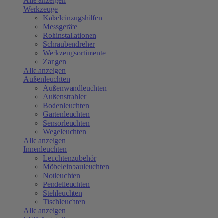
Alle anzeigen
Werkzeuge
Kabeleinzugshilfen
Messgeräte
Rohinstallationen
Schraubendreher
Werkzeugsortimente
Zangen
Alle anzeigen
Außenleuchten
Außenwandleuchten
Außenstrahler
Bodenleuchten
Gartenleuchten
Sensorleuchten
Wegeleuchten
Alle anzeigen
Innenleuchten
Leuchtenzubehör
Möbeleinbauleuchten
Notleuchten
Pendelleuchten
Stehleuchten
Tischleuchten
Alle anzeigen