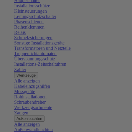
Hauptschalter
Installationsschütze
Kleinsteuerungen
Leitungsschutzschalter
Phasenschienen
Reihenklemmen
Relais
Schmelzsicherungen
Sonstige Installationsgeräte
Transformatoren und Netzteile
Treppenlichtautomaten
Überspannungsschutz
Installations-Zeitschaltuhren
Zähler
Werkzeuge
Alle anzeigen
Kabeleinzugshilfen
Messgeräte
Rohinstallationen
Schraubendreher
Werkzeugsortimente
Zangen
Außenleuchten
Alle anzeigen
Außenwandleuchten