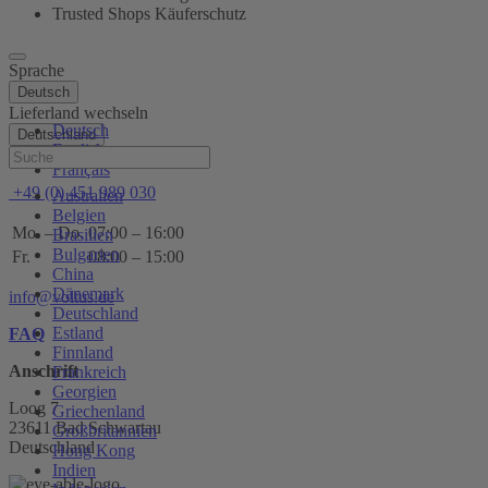
Trusted Shops Käuferschutz
Sprache
Deutsch
Lieferland wechseln
Deutsch
Deutschland
English
Hilfe
Français
+49 (0) 451 989 030
Australien
Belgien
Mo. – Do.
07:00 – 16:00
Brasilien
Bulgarien
Fr.
08:00 – 15:00
China
Dänemark
info@voltus.de
Deutschland
Estland
FAQ
Finnland
Anschrift
Frankreich
Georgien
Loog 7
Griechenland
23611 Bad Schwartau
Großbritannien
Deutschland
Hong Kong
Indien