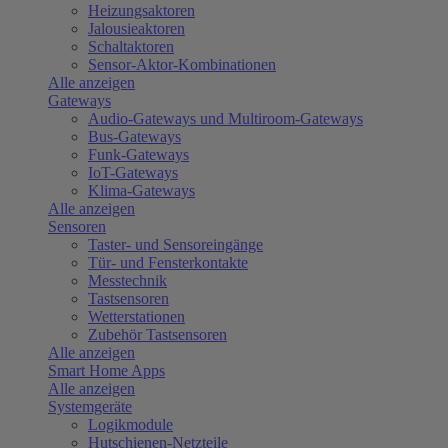
Heizungsaktoren
Jalousieaktoren
Schaltaktoren
Sensor-Aktor-Kombinationen
Alle anzeigen
Gateways
Audio-Gateways und Multiroom-Gateways
Bus-Gateways
Funk-Gateways
IoT-Gateways
Klima-Gateways
Alle anzeigen
Sensoren
Taster- und Sensoreingänge
Tür- und Fensterkontakte
Messtechnik
Tastsensoren
Wetterstationen
Zubehör Tastsensoren
Alle anzeigen
Smart Home Apps
Alle anzeigen
Systemgeräte
Logikmodule
Hutschienen-Netzteile