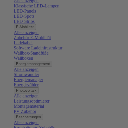
Alle anzeigen
Klassische LED-Lampen
LED-Panels
LED-Spots
LED-Strips
E-Mobilität
Alle anzeigen
Zubehör E-Mobilität
Ladekabel
Software Ladeinfrastruktur
Wallbox-Standfüße
Wallboxen
Energiemanagement
Alle anzeigen
Stromwandler
Energiemanager
Energiezähler
Photovoltaik
Alle anzeigen
Leistungsoptimierer
Montagematerial
PV-Zubehör
Beschattungen
Alle anzeigen
Beschattungs-Zubehör