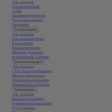
Alle anzeigen
Empfangstechnik
LNBs
Multimediaverteilung
Netzwerkverteilung
Patchkabel
Schaltschränke
Alle anzeigen
Innenausbausysteme
Kleinverteiler
Komplettschränke
Modulare Schränke
Schaltschrank-Zubehör
Steckvorrichtungen
Alle anzeigen
CEE-Steckvorrichtungen
Mehrfachsteckdosen
Verlängerungsleitungen
Netzanschluss-Zubehör
Verteilereinbau
Alle anzeigen
Brandschutzschalter
Fehlerstromschutzschalter
FI-LS-Schalter