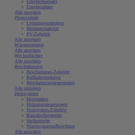
Energiemanager
Energiezähler
Alle anzeigen
Photovoltaik
Leistungsoptimierer
Montagematerial
PV-Zubehör
Alle anzeigen
Wärmepumpen
Alle anzeigen
Wechselrichter
Alle anzeigen
Beschattungen
Beschattungs-Zubehör
Rollladenmotoren
Beschattungssteuerungen
Alle anzeigen
Heizsysteme
Heizmatten
Heizungssteuerungen
Heizsystem-Zubehör
Raumbediengeräte
Stellantriebe
Warmwasseraufbereitung
Alle anzeigen