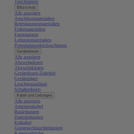
Touchpanels
Blitzschutz
Alle anzeigen
Anschlussmaterialien
Befestigungsmaterialien
Erdermaterialien
Fangstangen
Leitungsmaterialien
Potentialausgleichsschienen
Gerätedosen
Alle anzeigen
Abzweigdosen
Abzweigkästen
Gerätedosen-Zubehör
Geräteträger
Leuchtenauslässe
Schalterdosen
Kabel und Leitungen
Alle anzeigen
Antennenkabel
Busleitungen
Datenleitungen
Erdkabel
Gummischlauchleitungen
Kabelverbinder