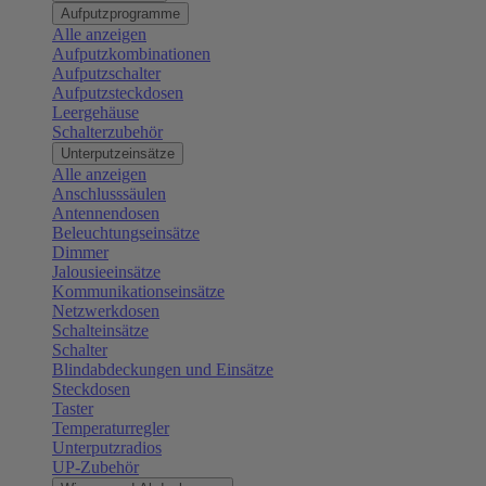
Aufputzprogramme
Alle anzeigen
Aufputzkombinationen
Aufputzschalter
Aufputzsteckdosen
Leergehäuse
Schalterzubehör
Unterputzeinsätze
Alle anzeigen
Anschlusssäulen
Antennendosen
Beleuchtungseinsätze
Dimmer
Jalousieeinsätze
Kommunikationseinsätze
Netzwerkdosen
Schalteinsätze
Schalter
Blindabdeckungen und Einsätze
Steckdosen
Taster
Temperaturregler
Unterputzradios
UP-Zubehör