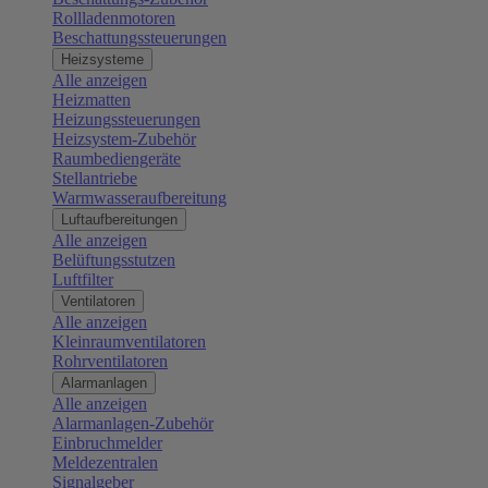
Rollladenmotoren
Beschattungssteuerungen
Heizsysteme
Alle anzeigen
Heizmatten
Heizungssteuerungen
Heizsystem-Zubehör
Raumbediengeräte
Stellantriebe
Warmwasseraufbereitung
Luftaufbereitungen
Alle anzeigen
Belüftungsstutzen
Luftfilter
Ventilatoren
Alle anzeigen
Kleinraumventilatoren
Rohrventilatoren
Alarmanlagen
Alle anzeigen
Alarmanlagen-Zubehör
Einbruchmelder
Meldezentralen
Signalgeber