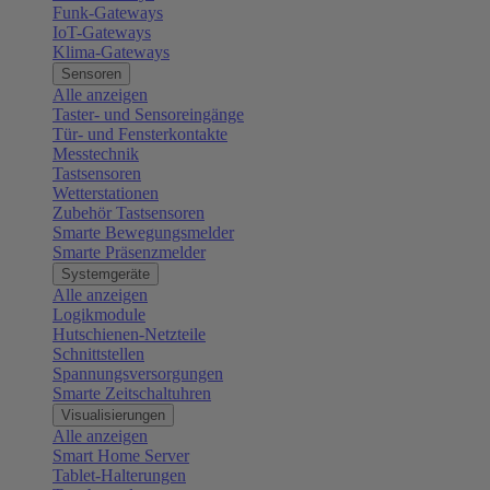
Funk-Gateways
IoT-Gateways
Klima-Gateways
Sensoren
Alle anzeigen
Taster- und Sensoreingänge
Tür- und Fensterkontakte
Messtechnik
Tastsensoren
Wetterstationen
Zubehör Tastsensoren
Smarte Bewegungsmelder
Smarte Präsenzmelder
Systemgeräte
Alle anzeigen
Logikmodule
Hutschienen-Netzteile
Schnittstellen
Spannungsversorgungen
Smarte Zeitschaltuhren
Visualisierungen
Alle anzeigen
Smart Home Server
Tablet-Halterungen