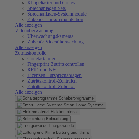
Klingeltaster und Gongs
Sprechanlagen-Sets
Sprechanlagen-Systemmodule
Zubehör Türkommunikation
Alle anzeigen
Videoüberwachung
Überwachungskameras
Zubehör Videoüberwachung
Alle anzeigen
Zutrittskontrolle
Codetastaturen
Fingerprint-Zutrittskontrollen
RFID und NFC
Lizenzen Türsprechanlagen
Zutrittskontroll-Zentralen
Zutrittskontroll-Zubehör
Alle anzeigen
Schalterprogramme
Smart Home Systeme
Elektromaterial
Beleuchtung
Energiewende
Lüftung und Klima