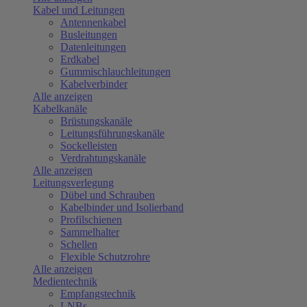
Kabel und Leitungen
Antennenkabel
Busleitungen
Datenleitungen
Erdkabel
Gummischlauchleitungen
Kabelverbinder
Alle anzeigen
Kabelkanäle
Brüstungskanäle
Leitungsführungskanäle
Sockelleisten
Verdrahtungskanäle
Alle anzeigen
Leitungsverlegung
Dübel und Schrauben
Kabelbinder und Isolierband
Profilschienen
Sammelhalter
Schellen
Flexible Schutzrohre
Alle anzeigen
Medientechnik
Empfangstechnik
LNBs