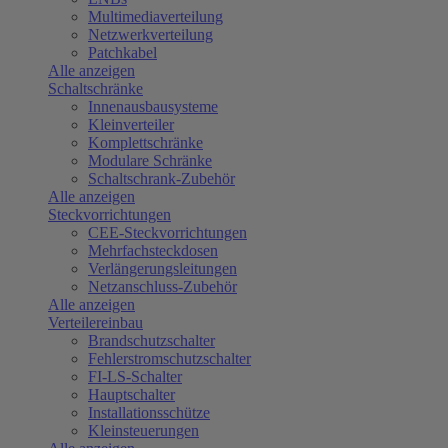
Multimediaverteilung
Netzwerkverteilung
Patchkabel
Alle anzeigen
Schaltschränke
Innenausbausysteme
Kleinverteiler
Komplettschränke
Modulare Schränke
Schaltschrank-Zubehör
Alle anzeigen
Steckvorrichtungen
CEE-Steckvorrichtungen
Mehrfachsteckdosen
Verlängerungsleitungen
Netzanschluss-Zubehör
Alle anzeigen
Verteilereinbau
Brandschutzschalter
Fehlerstromschutzschalter
FI-LS-Schalter
Hauptschalter
Installationsschütze
Kleinsteuerungen