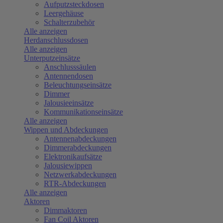
Aufputzsteckdosen
Leergehäuse
Schalterzubehör
Alle anzeigen
Herdanschlussdosen
Alle anzeigen
Unterputzeinsätze
Anschlusssäulen
Antennendosen
Beleuchtungseinsätze
Dimmer
Jalousieeinsätze
Kommunikationseinsätze
Alle anzeigen
Wippen und Abdeckungen
Antennenabdeckungen
Dimmerabdeckungen
Elektronikaufsätze
Jalousiewippen
Netzwerkabdeckungen
RTR-Abdeckungen
Alle anzeigen
Aktoren
Dimmaktoren
Fan Coil Aktoren