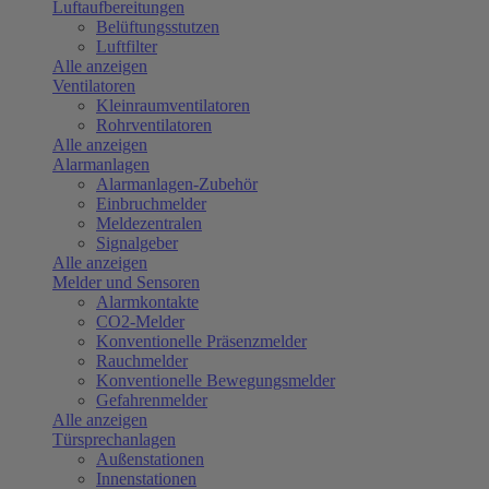
Luftaufbereitungen
Belüftungsstutzen
Luftfilter
Alle anzeigen
Ventilatoren
Kleinraumventilatoren
Rohrventilatoren
Alle anzeigen
Alarmanlagen
Alarmanlagen-Zubehör
Einbruchmelder
Meldezentralen
Signalgeber
Alle anzeigen
Melder und Sensoren
Alarmkontakte
CO2-Melder
Konventionelle Präsenzmelder
Rauchmelder
Konventionelle Bewegungsmelder
Gefahrenmelder
Alle anzeigen
Türsprechanlagen
Außenstationen
Innenstationen