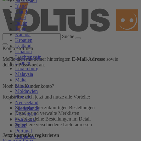
Indonesien
Irland
Island
Israel
Italien
Japan
Kanada
Suche
Kroatien
Lettland
Konto eröffnen
Libanon
Liechtenstein
Melde dich mit deiner hinterlegten
E-Mail-Adresse
sowie
Litauen
deinem
Passwort
an.
Luxemburg
Malaysia
Malta
Mexiko
Noch kein Kundenkonto?
Moldawien
Monaco
Registriere dich jetzt und nutze alle Vorteile:
Neuseeland
Spare Zeit bei zukünftigen Bestellungen
Niederlande
Erstelle und verwalte Merklisten
Norwegen
Verfolge deine Bestellungen im Detail
Österreich
Speichere verschiedene Lieferadressen
Polen
Portugal
Jetzt kostenlos registrieren
Rumänien
Konto eröffnen