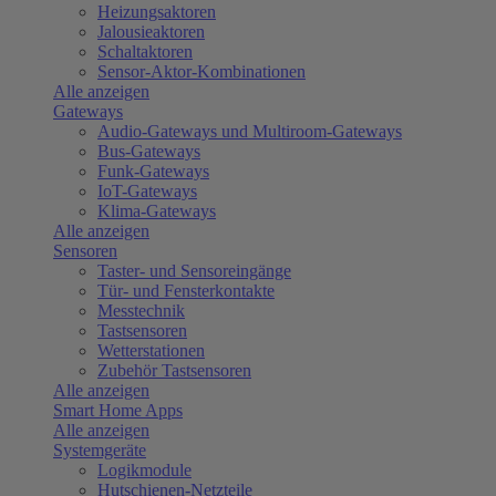
Heizungsaktoren
Jalousieaktoren
Schaltaktoren
Sensor-Aktor-Kombinationen
Alle anzeigen
Gateways
Audio-Gateways und Multiroom-Gateways
Bus-Gateways
Funk-Gateways
IoT-Gateways
Klima-Gateways
Alle anzeigen
Sensoren
Taster- und Sensoreingänge
Tür- und Fensterkontakte
Messtechnik
Tastsensoren
Wetterstationen
Zubehör Tastsensoren
Alle anzeigen
Smart Home Apps
Alle anzeigen
Systemgeräte
Logikmodule
Hutschienen-Netzteile