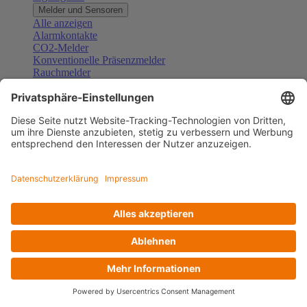
Melder und Sensoren
Alle anzeigen
Alarmkontakte
CO2-Melder
Konventionelle Präsenzmelder
Rauchmelder
Konventionelle Bewegungsmelder
Gefahrenmelder
Zubehör Melder und Sensoren
Türsprechanlagen
Alle anzeigen
Außenstationen
Innenstationen
Klingeltaster und Gongs
Sprechanlagen-Sets
Sprechanlagen-Systemmodule
Zubehör Türkommunikation
Videoüberwachung
Alle anzeigen
Überwachungskameras
Zubehör Videoüberwachung
Zutrittskontrolle
Alle anzeigen
Codetastaturen