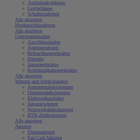
Aufputzsteckdosen
Leergehäuse
Schalterzubehör
Alle anzeigen
Herdanschlussdosen
Alle anzeigen
Unterputzeinsätze
Anschlusssäulen
Antennendosen
Beleuchtungseinsätze
Dimmer
Jalousieeinsätze
Kommunikationseinsätze
Alle anzeigen
Wippen und Abdeckungen
Antennenabdeckungen
Dimmerabdeckungen
Elektronikaufsätze
Jalousiewippen
Netzwerkabdeckungen
RTR-Abdeckungen
Alle anzeigen
Aktoren
Dimmaktoren
Fan Coil Aktoren