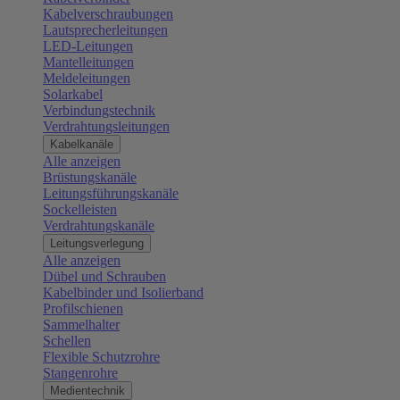
Kabelverschraubungen
Lautsprecherleitungen
LED-Leitungen
Mantelleitungen
Meldeleitungen
Solarkabel
Verbindungstechnik
Verdrahtungsleitungen
Kabelkanäle
Alle anzeigen
Brüstungskanäle
Leitungsführungskanäle
Sockelleisten
Verdrahtungskanäle
Leitungsverlegung
Alle anzeigen
Dübel und Schrauben
Kabelbinder und Isolierband
Profilschienen
Sammelhalter
Schellen
Flexible Schutzrohre
Stangenrohre
Medientechnik