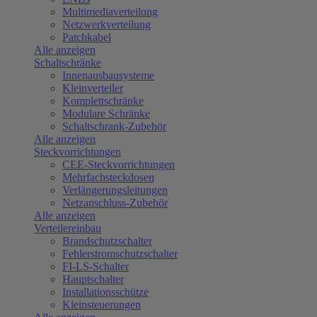
Multimediaverteilung
Netzwerkverteilung
Patchkabel
Alle anzeigen
Schaltschränke
Innenausbausysteme
Kleinverteiler
Komplettschränke
Modulare Schränke
Schaltschrank-Zubehör
Alle anzeigen
Steckvorrichtungen
CEE-Steckvorrichtungen
Mehrfachsteckdosen
Verlängerungsleitungen
Netzanschluss-Zubehör
Alle anzeigen
Verteilereinbau
Brandschutzschalter
Fehlerstromschutzschalter
FI-LS-Schalter
Hauptschalter
Installationsschütze
Kleinsteuerungen