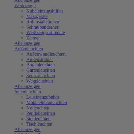
Alle anzeigen
Werkzeuge
Kabeleinzugshilfen
Messgeräte
Rohinstallationen
Schraubendreher
Werkzeugsortimente
Zangen
Alle anzeigen
Außenleuchten
Außenwandleuchten
Außenstrahler
Bodenleuchten
Gartenleuchten
Sensorleuchten
Wegeleuchten
Alle anzeigen
Innenleuchten
Leuchtenzubehör
Möbeleinbauleuchten
Notleuchten
Pendelleuchten
Stehleuchten
Tischleuchten
Alle anzeigen