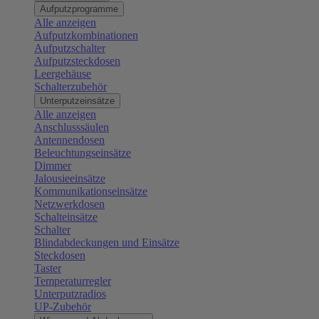
Aufputzprogramme
Alle anzeigen
Aufputzkombinationen
Aufputzschalter
Aufputzsteckdosen
Leergehäuse
Schalterzubehör
Unterputzeinsätze
Alle anzeigen
Anschlusssäulen
Antennendosen
Beleuchtungseinsätze
Dimmer
Jalousieeinsätze
Kommunikationseinsätze
Netzwerkdosen
Schalteinsätze
Schalter
Blindabdeckungen und Einsätze
Steckdosen
Taster
Temperaturregler
Unterputzradios
UP-Zubehör