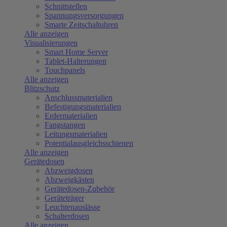
Schnittstellen
Spannungsversorgungen
Smarte Zeitschaltuhren
Alle anzeigen
Visualisierungen
Smart Home Server
Tablet-Halterungen
Touchpanels
Alle anzeigen
Blitzschutz
Anschlussmaterialien
Befestigungsmaterialien
Erdermaterialien
Fangstangen
Leitungsmaterialien
Potentialausgleichsschienen
Alle anzeigen
Gerätedosen
Abzweigdosen
Abzweigkästen
Gerätedosen-Zubehör
Geräteträger
Leuchtenauslässe
Schalterdosen
Alle anzeigen