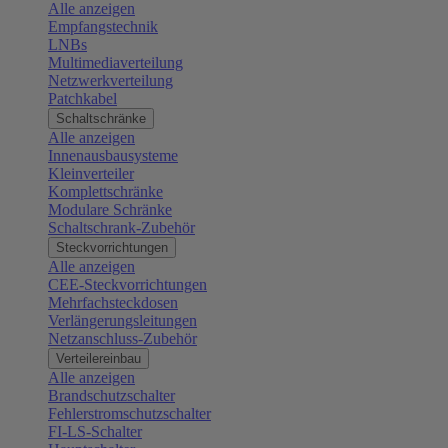
Alle anzeigen
Empfangstechnik
LNBs
Multimediaverteilung
Netzwerkverteilung
Patchkabel
Schaltschränke
Alle anzeigen
Innenausbausysteme
Kleinverteiler
Komplettschränke
Modulare Schränke
Schaltschrank-Zubehör
Steckvorrichtungen
Alle anzeigen
CEE-Steckvorrichtungen
Mehrfachsteckdosen
Verlängerungsleitungen
Netzanschluss-Zubehör
Verteilereinbau
Alle anzeigen
Brandschutzschalter
Fehlerstromschutzschalter
FI-LS-Schalter