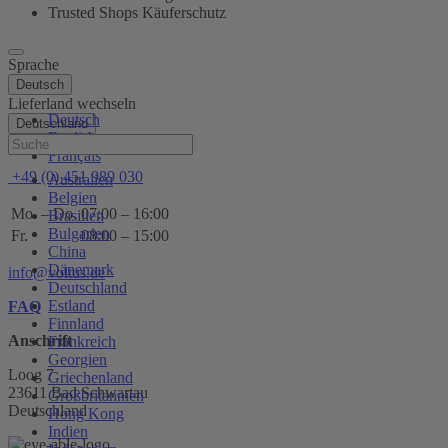
Trusted Shops Käuferschutz
Sprache
Deutsch
Lieferland wechseln
Deutsch
Deutschland
English
Hilfe
Français
+49 (0) 451 989 030
Australien
Belgien
Mo. – Do.
07:00 – 16:00
Brasilien
Bulgarien
Fr.
08:00 – 15:00
China
Dänemark
info@voltus.de
Deutschland
Estland
FAQ
Finnland
Anschrift
Frankreich
Georgien
Loog 7
Griechenland
23611 Bad Schwartau
Großbritannien
Deutschland
Hong Kong
Indien