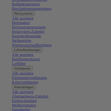
Rollladenmotoren
Beschattungssteuerungen
Heizsysteme
Alle anzeigen
Heizmatten
Heizungssteuerungen
Heizsystem-Zubehör
Raumbediengeräte
Stellantriebe
Warmwasseraufbereitung
Luftaufbereitungen
Alle anzeigen
Belüftungsstutzen
Luftfilter
Ventilatoren
Alle anzeigen
Kleinraumventilatoren
Rohrventilatoren
Alarmanlagen
Alle anzeigen
Alarmanlagen-Zubehör
Einbruchmelder
Meldezentralen
Signalgeber