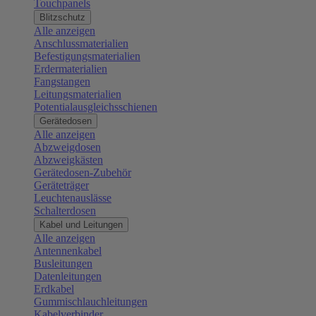
Touchpanels
Blitzschutz
Alle anzeigen
Anschlussmaterialien
Befestigungsmaterialien
Erdermaterialien
Fangstangen
Leitungsmaterialien
Potentialausgleichsschienen
Gerätedosen
Alle anzeigen
Abzweigdosen
Abzweigkästen
Gerätedosen-Zubehör
Geräteträger
Leuchtenauslässe
Schalterdosen
Kabel und Leitungen
Alle anzeigen
Antennenkabel
Busleitungen
Datenleitungen
Erdkabel
Gummischlauchleitungen
Kabelverbinder