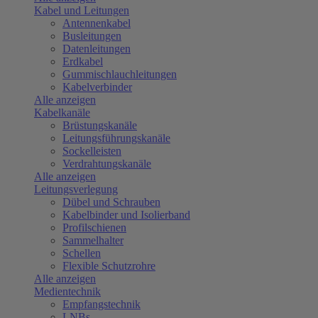
Kabel und Leitungen
Antennenkabel
Busleitungen
Datenleitungen
Erdkabel
Gummischlauchleitungen
Kabelverbinder
Alle anzeigen
Kabelkanäle
Brüstungskanäle
Leitungsführungskanäle
Sockelleisten
Verdrahtungskanäle
Alle anzeigen
Leitungsverlegung
Dübel und Schrauben
Kabelbinder und Isolierband
Profilschienen
Sammelhalter
Schellen
Flexible Schutzrohre
Alle anzeigen
Medientechnik
Empfangstechnik
LNBs