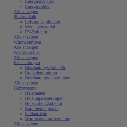
Energiemanager
Energiezähler
Alle anzeigen
Photovoltaik
Leistungsoptimierer
Montagematerial
PV-Zubehör
Alle anzeigen
Wärmepumpen
Alle anzeigen
Wechselrichter
Alle anzeigen
Beschattungen
Beschattungs-Zubehör
Rollladenmotoren
Beschattungssteuerungen
Alle anzeigen
Heizsysteme
Heizmatten
Heizungssteuerungen
Heizsystem-Zubehör
Raumbediengeräte
Stellantriebe
Warmwasseraufbereitung
Alle anzeigen