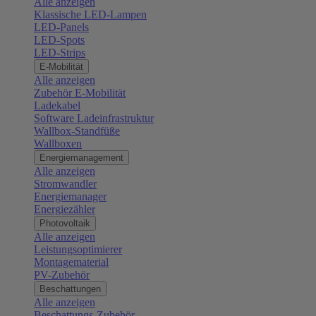
Alle anzeigen
Klassische LED-Lampen
LED-Panels
LED-Spots
LED-Strips
E-Mobilität
Alle anzeigen
Zubehör E-Mobilität
Ladekabel
Software Ladeinfrastruktur
Wallbox-Standfüße
Wallboxen
Energiemanagement
Alle anzeigen
Stromwandler
Energiemanager
Energiezähler
Photovoltaik
Alle anzeigen
Leistungsoptimierer
Montagematerial
PV-Zubehör
Beschattungen
Alle anzeigen
Beschattungs-Zubehör