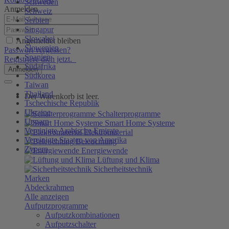
Schweden
Anmelden
Schweiz
Serbien
Singapur
Slowakei
Angemeldet bleiben
Slowenien
Passwort vergessen?
Spanien
Registriere dich jetzt.
Südafrika
Anmelden
Südkorea
Taiwan
Thailand
Der Warenkorb ist leer.
Tschechische Republik
Ukraine
Schalterprogramme
Ungarn
Smart Home Systeme
Vereinigte Arabische Emirate
Elektromaterial
Vereinigte Staaten von Amerika
Beleuchtung
Zypern
Energiewende
Lüftung und Klima
Sicherheitstechnik
Marken
Abdeckrahmen
Alle anzeigen
Aufputzprogramme
Aufputzkombinationen
Aufputzschalter