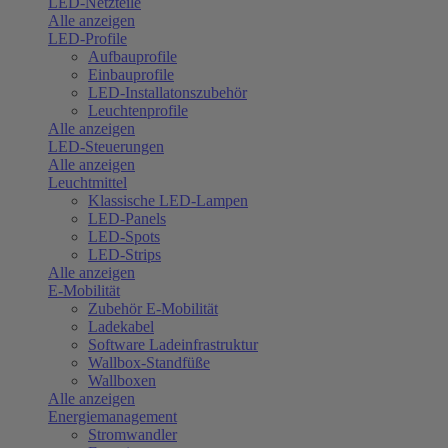
LED-Netzteile
Alle anzeigen
LED-Profile
Aufbauprofile
Einbauprofile
LED-Installatonszubehör
Leuchtenprofile
Alle anzeigen
LED-Steuerungen
Alle anzeigen
Leuchtmittel
Klassische LED-Lampen
LED-Panels
LED-Spots
LED-Strips
Alle anzeigen
E-Mobilität
Zubehör E-Mobilität
Ladekabel
Software Ladeinfrastruktur
Wallbox-Standfüße
Wallboxen
Alle anzeigen
Energiemanagement
Stromwandler