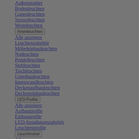
Außenstrahler
Bodenleuchten
Gartenleuchten
Sensorleuchten
Wegeleuchten
Innenleuchten
Alle anzeigen
Leuchtenzubehör
Möbeleinbauleuchten
Notleuchten
Pendelleuchten
Stehleuchten
Tischleuchten
Unterbauleuchten
Innenwandleuchten
Deckenaufbauleuchten
Deckeneinbauleuchten
LED-Profile
Alle anzeigen
Aufbauprofile
Einbauprofile
LED-Installatonszubehör
Leuchtenprofile
Leuchtmittel