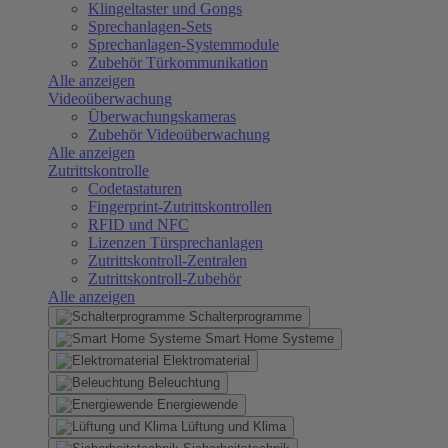
Klingeltaster und Gongs
Sprechanlagen-Sets
Sprechanlagen-Systemmodule
Zubehör Türkommunikation
Alle anzeigen
Videoüberwachung
Überwachungskameras
Zubehör Videoüberwachung
Alle anzeigen
Zutrittskontrolle
Codetastaturen
Fingerprint-Zutrittskontrollen
RFID und NFC
Lizenzen Türsprechanlagen
Zutrittskontroll-Zentralen
Zutrittskontroll-Zubehör
Alle anzeigen
Schalterprogramme
Smart Home Systeme
Elektromaterial
Beleuchtung
Energiewende
Lüftung und Klima