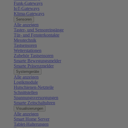
Funk-Gateways
IoT-Gateways
Klima-Gateways
Sensoren
Alle anzeigen
Taster- und Sensoreingänge
Tür- und Fensterkontakte
Messtechnik
Tastsensoren
Wetterstationen
Zubehör Tastsensoren
Smarte Bewegungsmelder
Smarte Präsenzmelder
Systemgeräte
Alle anzeigen
Logikmodule
Hutschienen-Netzteile
Schnittstellen
Spannungsversorgungen
Smarte Zeitschaltuhren
Visualisierungen
Alle anzeigen
Smart Home Server
Tablet-Halterungen