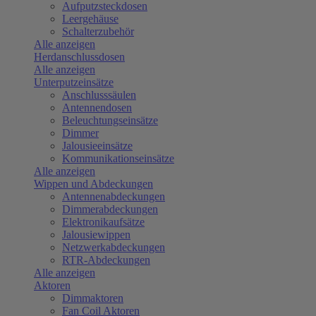
Aufputzsteckdosen
Leergehäuse
Schalterzubehör
Alle anzeigen
Herdanschlussdosen
Alle anzeigen
Unterputzeinsätze
Anschlusssäulen
Antennendosen
Beleuchtungseinsätze
Dimmer
Jalousieeinsätze
Kommunikationseinsätze
Alle anzeigen
Wippen und Abdeckungen
Antennenabdeckungen
Dimmerabdeckungen
Elektronikaufsätze
Jalousiewippen
Netzwerkabdeckungen
RTR-Abdeckungen
Alle anzeigen
Aktoren
Dimmaktoren
Fan Coil Aktoren