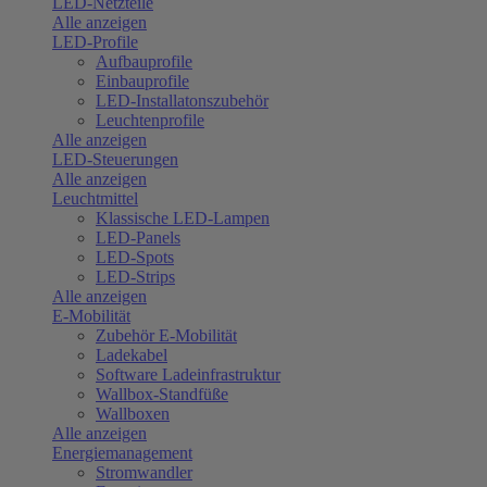
LED-Netzteile
Alle anzeigen
LED-Profile
Aufbauprofile
Einbauprofile
LED-Installatonszubehör
Leuchtenprofile
Alle anzeigen
LED-Steuerungen
Alle anzeigen
Leuchtmittel
Klassische LED-Lampen
LED-Panels
LED-Spots
LED-Strips
Alle anzeigen
E-Mobilität
Zubehör E-Mobilität
Ladekabel
Software Ladeinfrastruktur
Wallbox-Standfüße
Wallboxen
Alle anzeigen
Energiemanagement
Stromwandler