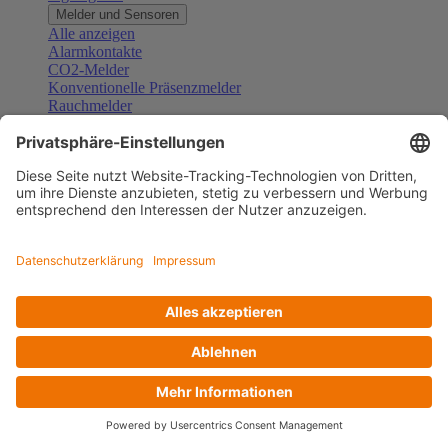
Melder und Sensoren
Alle anzeigen
Alarmkontakte
CO2-Melder
Konventionelle Präsenzmelder
Rauchmelder
Konventionelle Bewegungsmelder
Gefahrenmelder
Zubehör Melder und Sensoren
Türsprechanlagen
Alle anzeigen
Außenstationen
Innenstationen
Klingeltaster und Gongs
Sprechanlagen-Sets
Sprechanlagen-Systemmodule
Zubehör Türkommunikation
Videoüberwachung
Alle anzeigen
Überwachungskameras
Zubehör Videoüberwachung
Zutrittskontrolle
Alle anzeigen
Codetastaturen