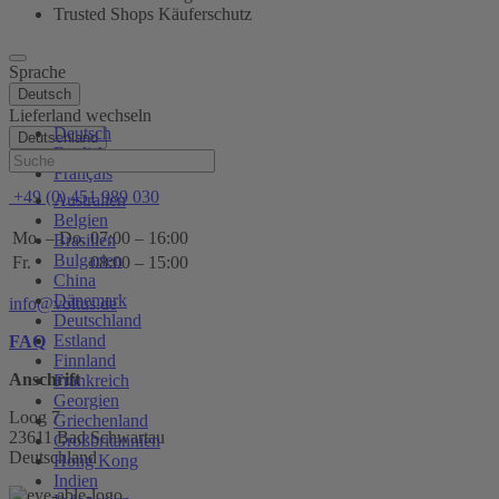
Trusted Shops Käuferschutz
Sprache
Deutsch
Lieferland wechseln
Deutsch
Deutschland
English
Hilfe
Français
+49 (0) 451 989 030
Australien
Belgien
Mo. – Do.
07:00 – 16:00
Brasilien
Bulgarien
Fr.
08:00 – 15:00
China
Dänemark
info@voltus.de
Deutschland
Estland
FAQ
Finnland
Anschrift
Frankreich
Georgien
Loog 7
Griechenland
23611 Bad Schwartau
Großbritannien
Deutschland
Hong Kong
Indien