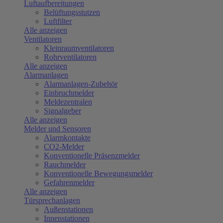
Luftaufbereitungen
Belüftungsstutzen
Luftfilter
Alle anzeigen
Ventilatoren
Kleinraumventilatoren
Rohrventilatoren
Alle anzeigen
Alarmanlagen
Alarmanlagen-Zubehör
Einbruchmelder
Meldezentralen
Signalgeber
Alle anzeigen
Melder und Sensoren
Alarmkontakte
CO2-Melder
Konventionelle Präsenzmelder
Rauchmelder
Konventionelle Bewegungsmelder
Gefahrenmelder
Alle anzeigen
Türsprechanlagen
Außenstationen
Innenstationen