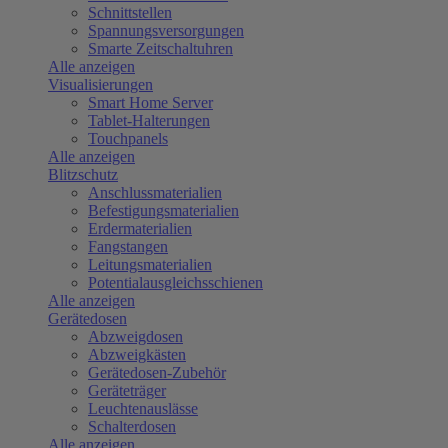
Schnittstellen
Spannungsversorgungen
Smarte Zeitschaltuhren
Alle anzeigen
Visualisierungen
Smart Home Server
Tablet-Halterungen
Touchpanels
Alle anzeigen
Blitzschutz
Anschlussmaterialien
Befestigungsmaterialien
Erdermaterialien
Fangstangen
Leitungsmaterialien
Potentialausgleichsschienen
Alle anzeigen
Gerätedosen
Abzweigdosen
Abzweigkästen
Gerätedosen-Zubehör
Geräteträger
Leuchtenauslässe
Schalterdosen
Alle anzeigen