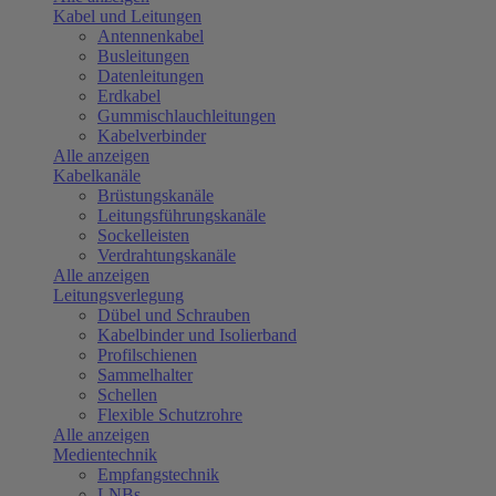
Kabel und Leitungen
Antennenkabel
Busleitungen
Datenleitungen
Erdkabel
Gummischlauchleitungen
Kabelverbinder
Alle anzeigen
Kabelkanäle
Brüstungskanäle
Leitungsführungskanäle
Sockelleisten
Verdrahtungskanäle
Alle anzeigen
Leitungsverlegung
Dübel und Schrauben
Kabelbinder und Isolierband
Profilschienen
Sammelhalter
Schellen
Flexible Schutzrohre
Alle anzeigen
Medientechnik
Empfangstechnik
LNBs