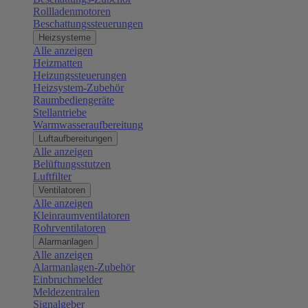
Rollladenmotoren
Beschattungssteuerungen
Heizsysteme
Alle anzeigen
Heizmatten
Heizungssteuerungen
Heizsystem-Zubehör
Raumbediengeräte
Stellantriebe
Warmwasseraufbereitung
Luftaufbereitungen
Alle anzeigen
Belüftungsstutzen
Luftfilter
Ventilatoren
Alle anzeigen
Kleinraumventilatoren
Rohrventilatoren
Alarmanlagen
Alle anzeigen
Alarmanlagen-Zubehör
Einbruchmelder
Meldezentralen
Signalgeber