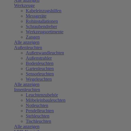
Alle anzeigen
Werkzeuge
Kabeleinzugshilfen
Messgeräte
Rohinstallationen
Schraubendreher
Werkzeugsortimente
Zangen
Alle anzeigen
Außenleuchten
Außenwandleuchten
Außenstrahler
Bodenleuchten
Gartenleuchten
Sensorleuchten
Wegeleuchten
Alle anzeigen
Innenleuchten
Leuchtenzubehör
Möbeleinbauleuchten
Notleuchten
Pendelleuchten
Stehleuchten
Tischleuchten
Alle anzeigen