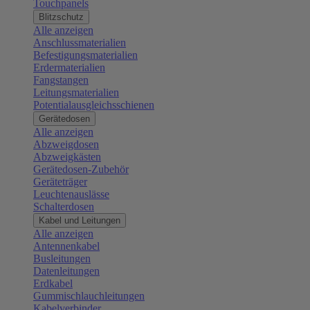
Touchpanels
Blitzschutz
Alle anzeigen
Anschlussmaterialien
Befestigungsmaterialien
Erdermaterialien
Fangstangen
Leitungsmaterialien
Potentialausgleichsschienen
Gerätedosen
Alle anzeigen
Abzweigdosen
Abzweigkästen
Gerätedosen-Zubehör
Geräteträger
Leuchtenauslässe
Schalterdosen
Kabel und Leitungen
Alle anzeigen
Antennenkabel
Busleitungen
Datenleitungen
Erdkabel
Gummischlauchleitungen
Kabelverbinder