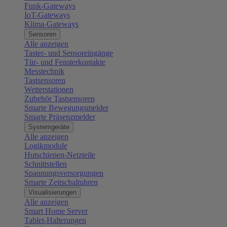
Funk-Gateways
IoT-Gateways
Klima-Gateways
Sensoren
Alle anzeigen
Taster- und Sensoreingänge
Tür- und Fensterkontakte
Messtechnik
Tastsensoren
Wetterstationen
Zubehör Tastsensoren
Smarte Bewegungsmelder
Smarte Präsenzmelder
Systemgeräte
Alle anzeigen
Logikmodule
Hutschienen-Netzteile
Schnittstellen
Spannungsversorgungen
Smarte Zeitschaltuhren
Visualisierungen
Alle anzeigen
Smart Home Server
Tablet-Halterungen