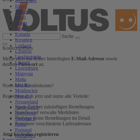
Indonesien
Irland
Island
Israel
Italien
Japan
Kanada
Suche
Kroatien
Lettland
Konto eröffnen
Libanon
Liechtenstein
Melde dich mit deiner hinterlegten
E-Mail-Adresse
sowie
Litauen
deinem
Passwort
an.
Luxemburg
Malaysia
Malta
Mexiko
Noch kein Kundenkonto?
Moldawien
Monaco
Registriere dich jetzt und nutze alle Vorteile:
Neuseeland
Spare Zeit bei zukünftigen Bestellungen
Niederlande
Erstelle und verwalte Merklisten
Norwegen
Verfolge deine Bestellungen im Detail
Österreich
Speichere verschiedene Lieferadressen
Polen
Portugal
Jetzt kostenlos registrieren
Rumänien
Konto eröffnen