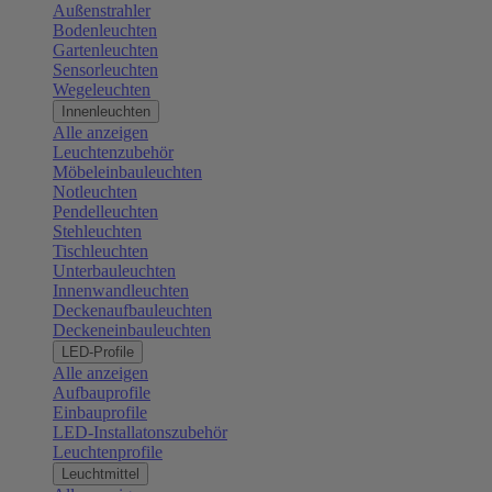
Außenstrahler
Bodenleuchten
Gartenleuchten
Sensorleuchten
Wegeleuchten
Innenleuchten
Alle anzeigen
Leuchtenzubehör
Möbeleinbauleuchten
Notleuchten
Pendelleuchten
Stehleuchten
Tischleuchten
Unterbauleuchten
Innenwandleuchten
Deckenaufbauleuchten
Deckeneinbauleuchten
LED-Profile
Alle anzeigen
Aufbauprofile
Einbauprofile
LED-Installatonszubehör
Leuchtenprofile
Leuchtmittel