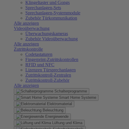
Klingeltaster und Gongs
Sprechanlagen-Sets
Sprechanlagen-Systemmodule
Zubehör Türkommunikation
Alle anzeigen
Videoüberwachung
Überwachungskameras
Zubehör Videoüberwachung
Alle anzeigen
Zutrittskontrolle
Codetastaturen
Fingerprint-Zutrittskontrollen
RFID und NFC
Lizenzen Türsprechanlagen
Zutrittskontroll-Zentralen
Zutrittskontroll-Zubehör
Alle anzeigen
Schalterprogramme
Smart Home Systeme
Elektromaterial
Beleuchtung
Energiewende
Lüftung und Klima