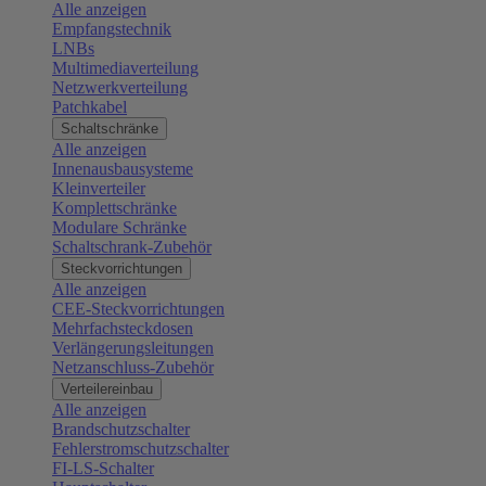
Alle anzeigen
Empfangstechnik
LNBs
Multimediaverteilung
Netzwerkverteilung
Patchkabel
Schaltschränke
Alle anzeigen
Innenausbausysteme
Kleinverteiler
Komplettschränke
Modulare Schränke
Schaltschrank-Zubehör
Steckvorrichtungen
Alle anzeigen
CEE-Steckvorrichtungen
Mehrfachsteckdosen
Verlängerungsleitungen
Netzanschluss-Zubehör
Verteilereinbau
Alle anzeigen
Brandschutzschalter
Fehlerstromschutzschalter
FI-LS-Schalter