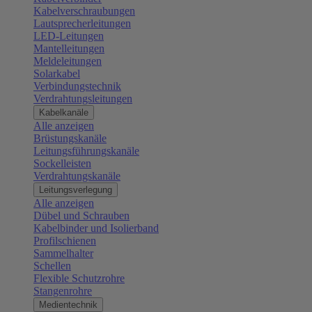
Kabelverschraubungen
Lautsprecherleitungen
LED-Leitungen
Mantelleitungen
Meldeleitungen
Solarkabel
Verbindungstechnik
Verdrahtungsleitungen
Kabelkanäle
Alle anzeigen
Brüstungskanäle
Leitungsführungskanäle
Sockelleisten
Verdrahtungskanäle
Leitungsverlegung
Alle anzeigen
Dübel und Schrauben
Kabelbinder und Isolierband
Profilschienen
Sammelhalter
Schellen
Flexible Schutzrohre
Stangenrohre
Medientechnik