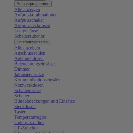
Aufputzprogramme
Alle anzeigen
Aufputzkombinationen
Aufputzschalter
Aufputzsteckdosen
Leergehäuse
Schalterzubehör
Unterputzeinsätze
Alle anzeigen
Anschlusssäulen
Antennendosen
Beleuchtungseinsätze
Dimmer
Jalousieeinsätze
Kommunikationseinsätze
Netzwerkdosen
Schalteinsätze
Schalter
Blindabdeckungen und Einsätze
Steckdosen
Taster
Temperaturregler
Unterputzradios
UP-Zubehör