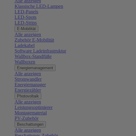
Alle anzeigen
Klassische LED-Lampen
LED-Panels
LED-Spots
LED-Strips
E-Mobilität
Alle anzeigen
Zubehör E-Mobilität
Ladekabel
Software Ladeinfrastruktur
Wallbox-Standfüße
Wallboxen
Energiemanagement
Alle anzeigen
Stromwandler
Energiemanager
Energiezähler
Photovoltaik
Alle anzeigen
Leistungsoptimierer
Montagematerial
PV-Zubehör
Beschattungen
Alle anzeigen
Beschattungs-Zubehör