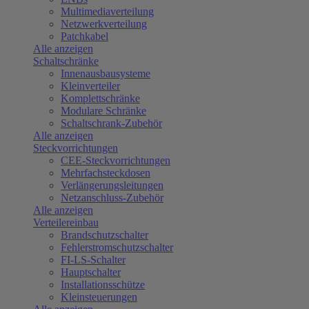
Multimediaverteilung
Netzwerkverteilung
Patchkabel
Alle anzeigen
Schaltschränke
Innenausbausysteme
Kleinverteiler
Komplettschränke
Modulare Schränke
Schaltschrank-Zubehör
Alle anzeigen
Steckvorrichtungen
CEE-Steckvorrichtungen
Mehrfachsteckdosen
Verlängerungsleitungen
Netzanschluss-Zubehör
Alle anzeigen
Verteilereinbau
Brandschutzschalter
Fehlerstromschutzschalter
FI-LS-Schalter
Hauptschalter
Installationsschütze
Kleinsteuerungen