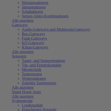
Heizungsaktoren
Jalousieaktoren
Schaltaktoren
Sensor-Aktor-Kombinationen
Alle anzeigen
Gateways
Audio-Gateways und Multiroom-Gateways
Bus-Gateways
Funk-Gateways
IoT-Gateways
Klima-Gateways
Alle anzeigen
Sensoren
Taster- und Sensoreingänge
Tür- und Fensterkontakte
Messtechnik
Tastsensoren
Wetterstationen
Zubehör Tastsensoren
Alle anzeigen
Smart Home Apps
Alle anzeigen
Systemgeräte
Logikmodule
Hutschienen-Netzteile