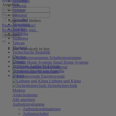
Schweden
Anmelden
Schweiz
Serbien
Singapur
Slowakei
Angemeldet bleiben
Slowenien
Passwort vergessen?
Spanien
Registriere dich jetzt.
Südafrika
Anmelden
Südkorea
Taiwan
Thailand
Der Warenkorb ist leer.
Tschechische Republik
Ukraine
Schalterprogramme
Ungarn
Smart Home Systeme
Vereinigte Arabische Emirate
Elektromaterial
Vereinigte Staaten von Amerika
Beleuchtung
Zypern
Energiewende
Lüftung und Klima
Sicherheitstechnik
Marken
Abdeckrahmen
Alle anzeigen
Aufputzprogramme
Aufputzkombinationen
Aufputzschalter