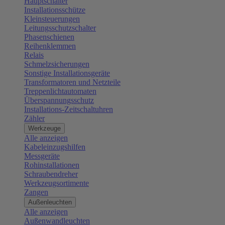
Hauptschalter
Installationsschütze
Kleinsteuerungen
Leitungsschutzschalter
Phasenschienen
Reihenklemmen
Relais
Schmelzsicherungen
Sonstige Installationsgeräte
Transformatoren und Netzteile
Treppenlichtautomaten
Überspannungsschutz
Installations-Zeitschaltuhren
Zähler
Werkzeuge
Alle anzeigen
Kabeleinzugshilfen
Messgeräte
Rohinstallationen
Schraubendreher
Werkzeugsortimente
Zangen
Außenleuchten
Alle anzeigen
Außenwandleuchten