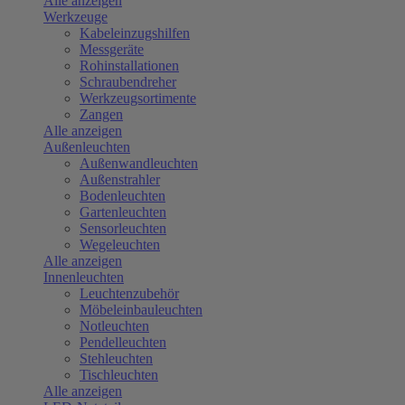
Alle anzeigen
Werkzeuge
Kabeleinzugshilfen
Messgeräte
Rohinstallationen
Schraubendreher
Werkzeugsortimente
Zangen
Alle anzeigen
Außenleuchten
Außenwandleuchten
Außenstrahler
Bodenleuchten
Gartenleuchten
Sensorleuchten
Wegeleuchten
Alle anzeigen
Innenleuchten
Leuchtenzubehör
Möbeleinbauleuchten
Notleuchten
Pendelleuchten
Stehleuchten
Tischleuchten
Alle anzeigen