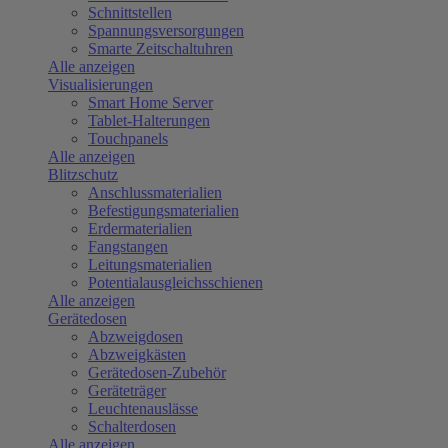
Schnittstellen
Spannungsversorgungen
Smarte Zeitschaltuhren
Alle anzeigen
Visualisierungen
Smart Home Server
Tablet-Halterungen
Touchpanels
Alle anzeigen
Blitzschutz
Anschlussmaterialien
Befestigungsmaterialien
Erdermaterialien
Fangstangen
Leitungsmaterialien
Potentialausgleichsschienen
Alle anzeigen
Gerätedosen
Abzweigdosen
Abzweigkästen
Gerätedosen-Zubehör
Geräteträger
Leuchtenauslässe
Schalterdosen
Alle anzeigen