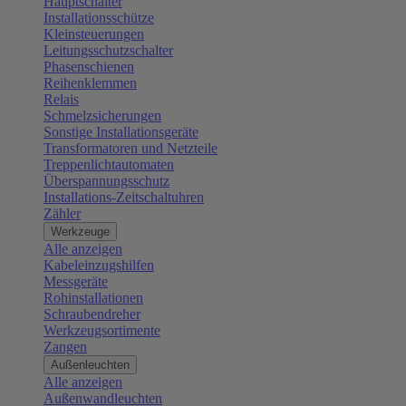
Hauptschalter
Installationsschütze
Kleinsteuerungen
Leitungsschutzschalter
Phasenschienen
Reihenklemmen
Relais
Schmelzsicherungen
Sonstige Installationsgeräte
Transformatoren und Netzteile
Treppenlichtautomaten
Überspannungsschutz
Installations-Zeitschaltuhren
Zähler
Werkzeuge
Alle anzeigen
Kabeleinzugshilfen
Messgeräte
Rohinstallationen
Schraubendreher
Werkzeugsortimente
Zangen
Außenleuchten
Alle anzeigen
Außenwandleuchten