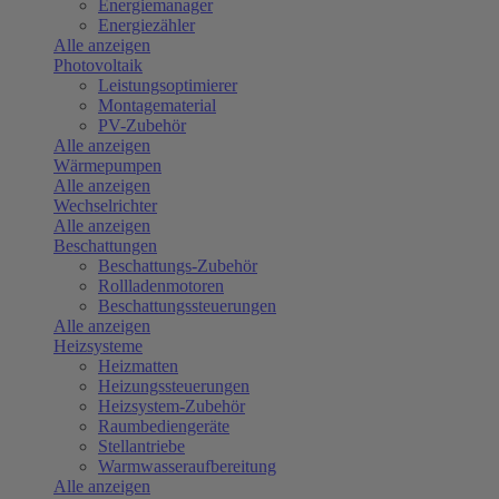
Energiemanager
Energiezähler
Alle anzeigen
Photovoltaik
Leistungsoptimierer
Montagematerial
PV-Zubehör
Alle anzeigen
Wärmepumpen
Alle anzeigen
Wechselrichter
Alle anzeigen
Beschattungen
Beschattungs-Zubehör
Rollladenmotoren
Beschattungssteuerungen
Alle anzeigen
Heizsysteme
Heizmatten
Heizungssteuerungen
Heizsystem-Zubehör
Raumbediengeräte
Stellantriebe
Warmwasseraufbereitung
Alle anzeigen