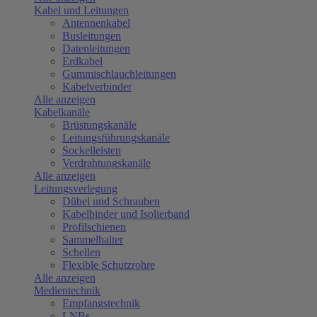
Kabel und Leitungen
Antennenkabel
Busleitungen
Datenleitungen
Erdkabel
Gummischlauchleitungen
Kabelverbinder
Alle anzeigen
Kabelkanäle
Brüstungskanäle
Leitungsführungskanäle
Sockelleisten
Verdrahtungskanäle
Alle anzeigen
Leitungsverlegung
Dübel und Schrauben
Kabelbinder und Isolierband
Profilschienen
Sammelhalter
Schellen
Flexible Schutzrohre
Alle anzeigen
Medientechnik
Empfangstechnik
LNBs