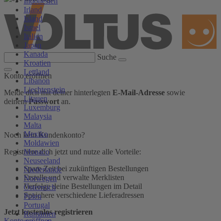
Indonesien
Irland
Island
Israel
Italien
Japan
Kanada
Suche
Kroatien
Lettland
Konto eröffnen
Libanon
Liechtenstein
Melde dich mit deiner hinterlegten
E-Mail-Adresse
sowie
Litauen
deinem
Passwort
an.
Luxemburg
Malaysia
Malta
Mexiko
Noch kein Kundenkonto?
Moldawien
Monaco
Registriere dich jetzt und nutze alle Vorteile:
Neuseeland
Spare Zeit bei zukünftigen Bestellungen
Niederlande
Erstelle und verwalte Merklisten
Norwegen
Verfolge deine Bestellungen im Detail
Österreich
Speichere verschiedene Lieferadressen
Polen
Portugal
Jetzt kostenlos registrieren
Rumänien
Konto eröffnen