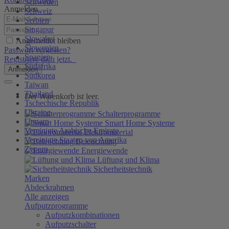
Schweden
Anmelden
Schweiz
Serbien
Singapur
Slowakei
Angemeldet bleiben
Slowenien
Passwort vergessen?
Spanien
Registriere dich jetzt.
Südafrika
Anmelden
Südkorea
Taiwan
Thailand
Der Warenkorb ist leer.
Tschechische Republik
Ukraine
Schalterprogramme
Ungarn
Smart Home Systeme
Vereinigte Arabische Emirate
Elektromaterial
Vereinigte Staaten von Amerika
Beleuchtung
Zypern
Energiewende
Lüftung und Klima
Sicherheitstechnik
Marken
Abdeckrahmen
Alle anzeigen
Aufputzprogramme
Aufputzkombinationen
Aufputzschalter