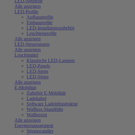
LED-Netzteile
Alle anzeigen
LED-Profile
Aufbauprofile
Einbauprofile
LED-Installatonszubehör
Leuchtenprofile
Alle anzeigen
LED-Steuerungen
Alle anzeigen
Leuchtmittel
Klassische LED-Lampen
LED-Panels
LED-Spots
LED-Strips
Alle anzeigen
E-Mobilität
Zubehör E-Mobilität
Ladekabel
Software Ladeinfrastruktur
Wallbox-Standfüße
Wallboxen
Alle anzeigen
Energiemanagement
Stromwandler