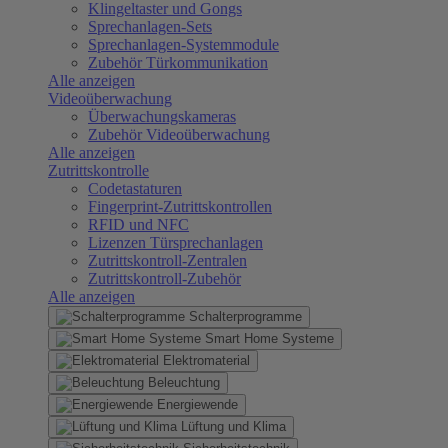
Klingeltaster und Gongs
Sprechanlagen-Sets
Sprechanlagen-Systemmodule
Zubehör Türkommunikation
Alle anzeigen
Videoüberwachung
Überwachungskameras
Zubehör Videoüberwachung
Alle anzeigen
Zutrittskontrolle
Codetastaturen
Fingerprint-Zutrittskontrollen
RFID und NFC
Lizenzen Türsprechanlagen
Zutrittskontroll-Zentralen
Zutrittskontroll-Zubehör
Alle anzeigen
Schalterprogramme
Smart Home Systeme
Elektromaterial
Beleuchtung
Energiewende
Lüftung und Klima