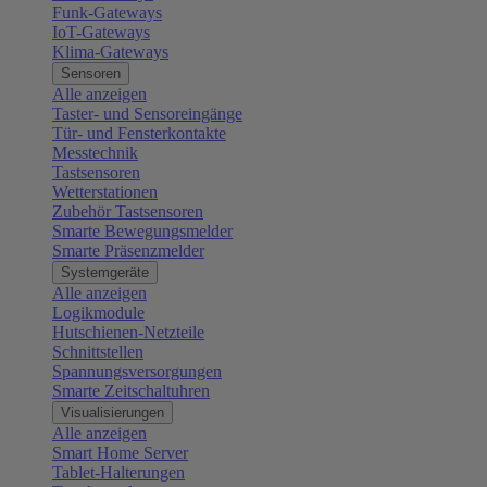
Funk-Gateways
IoT-Gateways
Klima-Gateways
Sensoren
Alle anzeigen
Taster- und Sensoreingänge
Tür- und Fensterkontakte
Messtechnik
Tastsensoren
Wetterstationen
Zubehör Tastsensoren
Smarte Bewegungsmelder
Smarte Präsenzmelder
Systemgeräte
Alle anzeigen
Logikmodule
Hutschienen-Netzteile
Schnittstellen
Spannungsversorgungen
Smarte Zeitschaltuhren
Visualisierungen
Alle anzeigen
Smart Home Server
Tablet-Halterungen