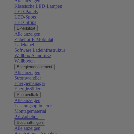
Alle anzeigen
Klassische LED-Lampen
LED-Panels
LED-Spots
LED-Strips
E-Mobilität
Alle anzeigen
Zubehör E-Mobilität
Ladekabel
Software Ladeinfrastruktur
Wallbox-Standfüße
Wallboxen
Energiemanagement
Alle anzeigen
Stromwandler
Energiemanager
Energiezähler
Photovoltaik
Alle anzeigen
Leistungsoptimierer
Montagematerial
PV-Zubehör
Beschattungen
Alle anzeigen
Beschattungs-Zubehör