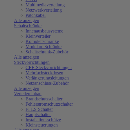
Multimediaverteilung
Netzwerkverteilung
Patchkabel
Alle anzeigen
Schaltschränke
Innenausbausysteme
Kleinverteiler
Komplettschränke
Modulare Schränke
Schaltschrank-Zubehör
Alle anzeigen
Steckvorrichtungen
CEE-Steckvorrichtungen
Mehrfachsteckdosen
Verlängerungsleitungen
Netzanschluss-Zubehör
Alle anzeigen
Verteilereinbau
Brandschutzschalter
Fehlerstromschutzschalter
FI-LS-Schalter
Hauptschalter
Installationsschütze
Kleinsteuerungen