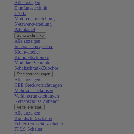
Alle anzeigen
Empfangstechnik
LNBs
Multimediaverteilung
Netzwerkverteilung
Patchkabel
Schaltschränke
Alle anzeigen
Innenausbausysteme
Kleinverteiler
Komplettschränke
Modulare Schränke
Schaltschrank-Zubehör
Steckvorrichtungen
Alle anzeigen
CEE-Steckvorrichtungen
Mehrfachsteckdosen
Verlängerungsleitungen
Netzanschluss-Zubehör
Verteilereinbau
Alle anzeigen
Brandschutzschalter
Fehlerstromschutzschalter
FI-LS-Schalter