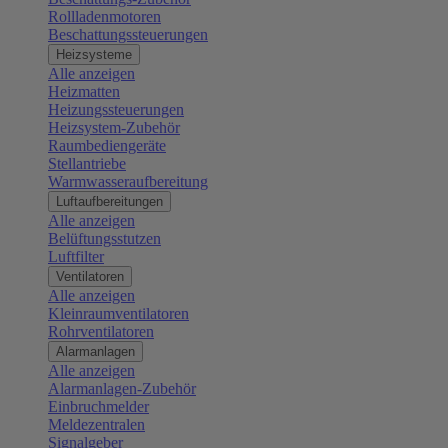
Rollladenmotoren
Beschattungssteuerungen
Heizsysteme
Alle anzeigen
Heizmatten
Heizungssteuerungen
Heizsystem-Zubehör
Raumbediengeräte
Stellantriebe
Warmwasseraufbereitung
Luftaufbereitungen
Alle anzeigen
Belüftungsstutzen
Luftfilter
Ventilatoren
Alle anzeigen
Kleinraumventilatoren
Rohrventilatoren
Alarmanlagen
Alle anzeigen
Alarmanlagen-Zubehör
Einbruchmelder
Meldezentralen
Signalgeber