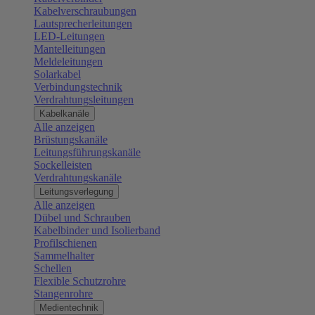
Kabelverschraubungen
Lautsprecherleitungen
LED-Leitungen
Mantelleitungen
Meldeleitungen
Solarkabel
Verbindungstechnik
Verdrahtungsleitungen
Kabelkanäle
Alle anzeigen
Brüstungskanäle
Leitungsführungskanäle
Sockelleisten
Verdrahtungskanäle
Leitungsverlegung
Alle anzeigen
Dübel und Schrauben
Kabelbinder und Isolierband
Profilschienen
Sammelhalter
Schellen
Flexible Schutzrohre
Stangenrohre
Medientechnik