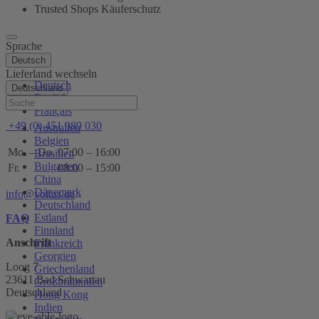
Trusted Shops Käuferschutz
Sprache
Deutsch
Lieferland wechseln
Deutsch
Deutschland
English
Hilfe
Français
+49 (0) 451 989 030
Australien
Belgien
Mo. – Do.
07:00 – 16:00
Brasilien
Bulgarien
Fr.
08:00 – 15:00
China
Dänemark
info@voltus.de
Deutschland
Estland
FAQ
Finnland
Anschrift
Frankreich
Georgien
Loog 7
Griechenland
23611 Bad Schwartau
Großbritannien
Deutschland
Hong Kong
Indien