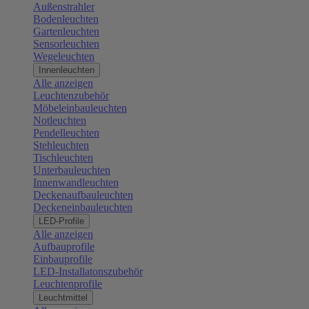
Außenstrahler
Bodenleuchten
Gartenleuchten
Sensorleuchten
Wegeleuchten
Innenleuchten
Alle anzeigen
Leuchtenzubehör
Möbeleinbauleuchten
Notleuchten
Pendelleuchten
Stehleuchten
Tischleuchten
Unterbauleuchten
Innenwandleuchten
Deckenaufbauleuchten
Deckeneinbauleuchten
LED-Profile
Alle anzeigen
Aufbauprofile
Einbauprofile
LED-Installatonszubehör
Leuchtenprofile
Leuchtmittel