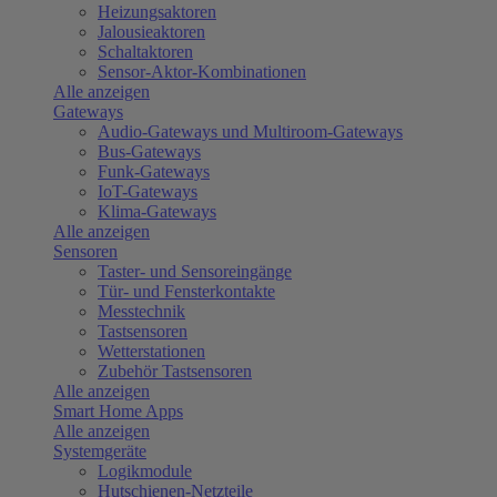
Heizungsaktoren
Jalousieaktoren
Schaltaktoren
Sensor-Aktor-Kombinationen
Alle anzeigen
Gateways
Audio-Gateways und Multiroom-Gateways
Bus-Gateways
Funk-Gateways
IoT-Gateways
Klima-Gateways
Alle anzeigen
Sensoren
Taster- und Sensoreingänge
Tür- und Fensterkontakte
Messtechnik
Tastsensoren
Wetterstationen
Zubehör Tastsensoren
Alle anzeigen
Smart Home Apps
Alle anzeigen
Systemgeräte
Logikmodule
Hutschienen-Netzteile