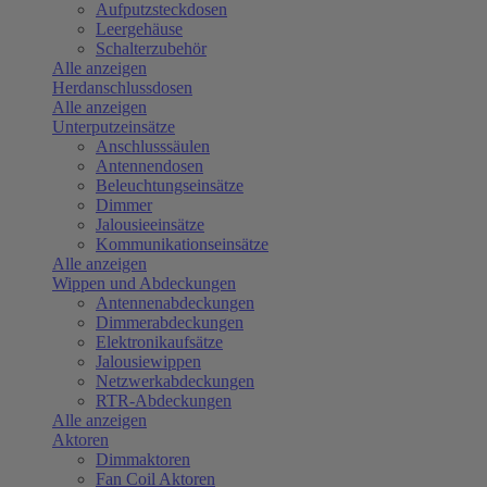
Aufputzsteckdosen
Leergehäuse
Schalterzubehör
Alle anzeigen
Herdanschlussdosen
Alle anzeigen
Unterputzeinsätze
Anschlusssäulen
Antennendosen
Beleuchtungseinsätze
Dimmer
Jalousieeinsätze
Kommunikationseinsätze
Alle anzeigen
Wippen und Abdeckungen
Antennenabdeckungen
Dimmerabdeckungen
Elektronikaufsätze
Jalousiewippen
Netzwerkabdeckungen
RTR-Abdeckungen
Alle anzeigen
Aktoren
Dimmaktoren
Fan Coil Aktoren