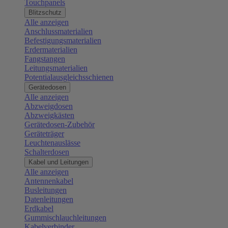
Touchpanels
Blitzschutz
Alle anzeigen
Anschlussmaterialien
Befestigungsmaterialien
Erdermaterialien
Fangstangen
Leitungsmaterialien
Potentialausgleichsschienen
Gerätedosen
Alle anzeigen
Abzweigdosen
Abzweigkästen
Gerätedosen-Zubehör
Geräteträger
Leuchtenauslässe
Schalterdosen
Kabel und Leitungen
Alle anzeigen
Antennenkabel
Busleitungen
Datenleitungen
Erdkabel
Gummischlauchleitungen
Kabelverbinder