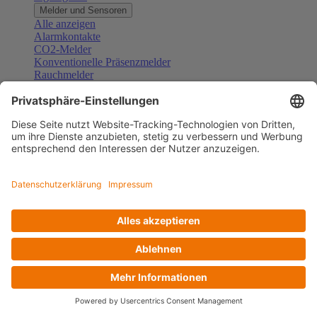
Melder und Sensoren
Alle anzeigen
Alarmkontakte
CO2-Melder
Konventionelle Präsenzmelder
Rauchmelder
Konventionelle Bewegungsmelder
Gefahrenmelder
Zubehör Melder und Sensoren
Türsprechanlagen
Alle anzeigen
Außenstationen
Innenstationen
Klingeltaster und Gongs
Sprechanlagen-Sets
Sprechanlagen-Systemmodule
Zubehör Türkommunikation
Videoüberwachung
Alle anzeigen
Überwachungskameras
Zubehör Videoüberwachung
Zutrittskontrolle
Alle anzeigen
Codetastaturen