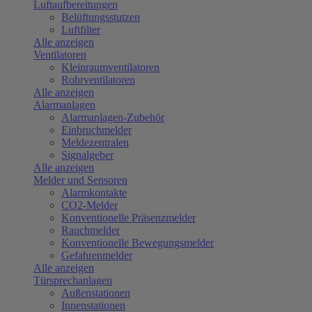
Luftaufbereitungen
Belüftungsstutzen
Luftfilter
Alle anzeigen
Ventilatoren
Kleinraumventilatoren
Rohrventilatoren
Alle anzeigen
Alarmanlagen
Alarmanlagen-Zubehör
Einbruchmelder
Meldezentralen
Signalgeber
Alle anzeigen
Melder und Sensoren
Alarmkontakte
CO2-Melder
Konventionelle Präsenzmelder
Rauchmelder
Konventionelle Bewegungsmelder
Gefahrenmelder
Alle anzeigen
Türsprechanlagen
Außenstationen
Innenstationen