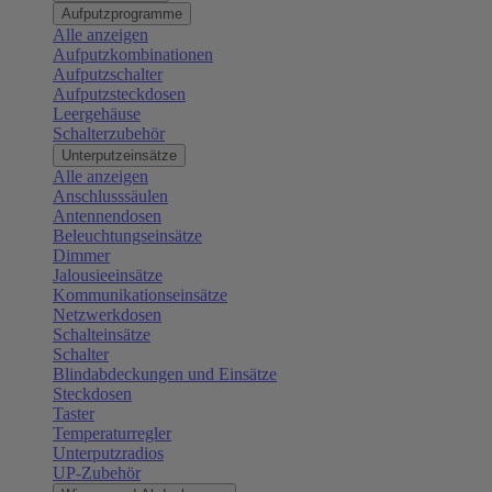
Aufputzprogramme
Alle anzeigen
Aufputzkombinationen
Aufputzschalter
Aufputzsteckdosen
Leergehäuse
Schalterzubehör
Unterputzeinsätze
Alle anzeigen
Anschlusssäulen
Antennendosen
Beleuchtungseinsätze
Dimmer
Jalousieeinsätze
Kommunikationseinsätze
Netzwerkdosen
Schalteinsätze
Schalter
Blindabdeckungen und Einsätze
Steckdosen
Taster
Temperaturregler
Unterputzradios
UP-Zubehör