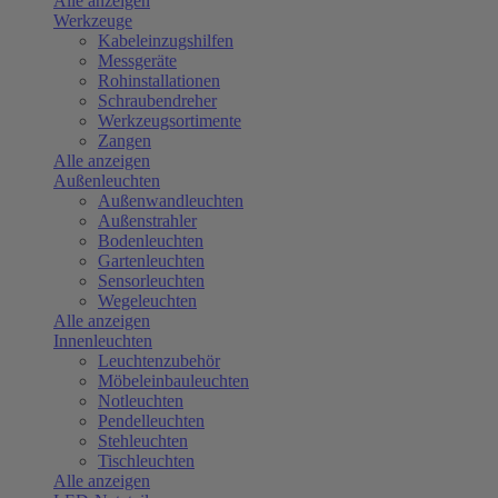
Alle anzeigen
Werkzeuge
Kabeleinzugshilfen
Messgeräte
Rohinstallationen
Schraubendreher
Werkzeugsortimente
Zangen
Alle anzeigen
Außenleuchten
Außenwandleuchten
Außenstrahler
Bodenleuchten
Gartenleuchten
Sensorleuchten
Wegeleuchten
Alle anzeigen
Innenleuchten
Leuchtenzubehör
Möbeleinbauleuchten
Notleuchten
Pendelleuchten
Stehleuchten
Tischleuchten
Alle anzeigen