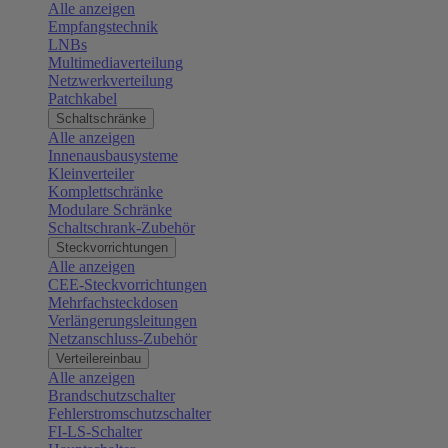
Alle anzeigen
Empfangstechnik
LNBs
Multimediaverteilung
Netzwerkverteilung
Patchkabel
Schaltschränke
Alle anzeigen
Innenausbausysteme
Kleinverteiler
Komplettschränke
Modulare Schränke
Schaltschrank-Zubehör
Steckvorrichtungen
Alle anzeigen
CEE-Steckvorrichtungen
Mehrfachsteckdosen
Verlängerungsleitungen
Netzanschluss-Zubehör
Verteilereinbau
Alle anzeigen
Brandschutzschalter
Fehlerstromschutzschalter
FI-LS-Schalter