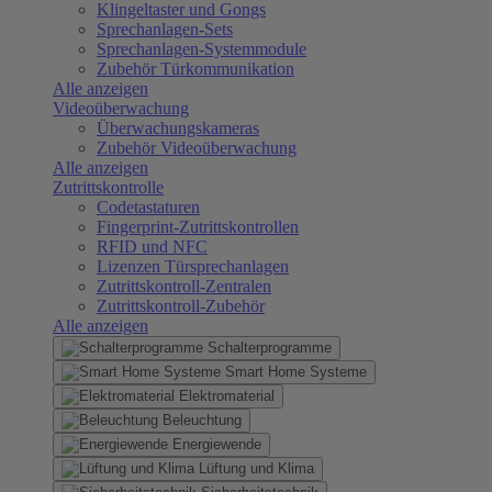
Klingeltaster und Gongs
Sprechanlagen-Sets
Sprechanlagen-Systemmodule
Zubehör Türkommunikation
Alle anzeigen
Videoüberwachung
Überwachungskameras
Zubehör Videoüberwachung
Alle anzeigen
Zutrittskontrolle
Codetastaturen
Fingerprint-Zutrittskontrollen
RFID und NFC
Lizenzen Türsprechanlagen
Zutrittskontroll-Zentralen
Zutrittskontroll-Zubehör
Alle anzeigen
Schalterprogramme
Smart Home Systeme
Elektromaterial
Beleuchtung
Energiewende
Lüftung und Klima