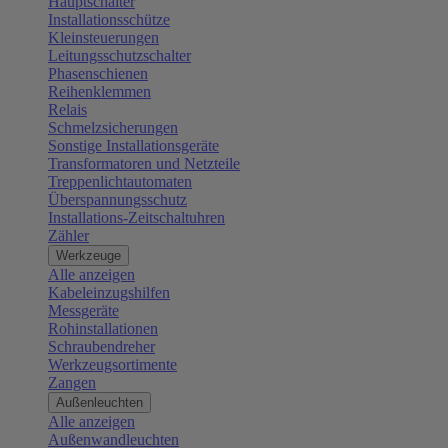
Hauptschalter
Installationsschütze
Kleinsteuerungen
Leitungsschutzschalter
Phasenschienen
Reihenklemmen
Relais
Schmelzsicherungen
Sonstige Installationsgeräte
Transformatoren und Netzteile
Treppenlichtautomaten
Überspannungsschutz
Installations-Zeitschaltuhren
Zähler
Werkzeuge
Alle anzeigen
Kabeleinzugshilfen
Messgeräte
Rohinstallationen
Schraubendreher
Werkzeugsortimente
Zangen
Außenleuchten
Alle anzeigen
Außenwandleuchten