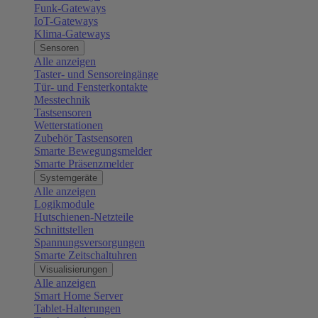
Funk-Gateways
IoT-Gateways
Klima-Gateways
Sensoren
Alle anzeigen
Taster- und Sensoreingänge
Tür- und Fensterkontakte
Messtechnik
Tastsensoren
Wetterstationen
Zubehör Tastsensoren
Smarte Bewegungsmelder
Smarte Präsenzmelder
Systemgeräte
Alle anzeigen
Logikmodule
Hutschienen-Netzteile
Schnittstellen
Spannungsversorgungen
Smarte Zeitschaltuhren
Visualisierungen
Alle anzeigen
Smart Home Server
Tablet-Halterungen