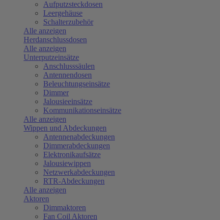
Aufputzsteckdosen
Leergehäuse
Schalterzubehör
Alle anzeigen
Herdanschlussdosen
Alle anzeigen
Unterputzeinsätze
Anschlusssäulen
Antennendosen
Beleuchtungseinsätze
Dimmer
Jalousieeinsätze
Kommunikationseinsätze
Alle anzeigen
Wippen und Abdeckungen
Antennenabdeckungen
Dimmerabdeckungen
Elektronikaufsätze
Jalousiewippen
Netzwerkabdeckungen
RTR-Abdeckungen
Alle anzeigen
Aktoren
Dimmaktoren
Fan Coil Aktoren