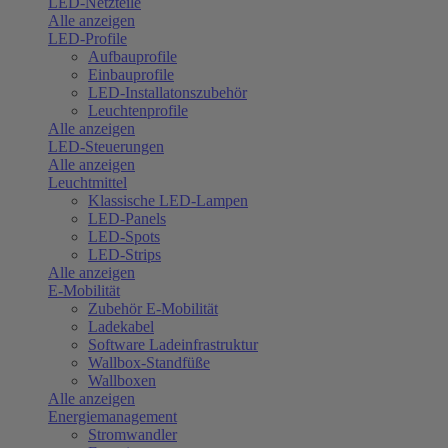
LED-Netzteile
Alle anzeigen
LED-Profile
Aufbauprofile
Einbauprofile
LED-Installatonszubehör
Leuchtenprofile
Alle anzeigen
LED-Steuerungen
Alle anzeigen
Leuchtmittel
Klassische LED-Lampen
LED-Panels
LED-Spots
LED-Strips
Alle anzeigen
E-Mobilität
Zubehör E-Mobilität
Ladekabel
Software Ladeinfrastruktur
Wallbox-Standfüße
Wallboxen
Alle anzeigen
Energiemanagement
Stromwandler