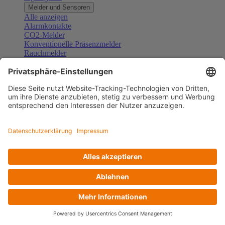
Melder und Sensoren
Alle anzeigen
Alarmkontakte
CO2-Melder
Konventionelle Präsenzmelder
Rauchmelder
Konventionelle Bewegungsmelder
Gefahrenmelder
Zubehör Melder und Sensoren
Türsprechanlagen
Alle anzeigen
Außenstationen
Innenstationen
Klingeltaster und Gongs
Sprechanlagen-Sets
Sprechanlagen-Systemmodule
Zubehör Türkommunikation
Videoüberwachung
Alle anzeigen
Überwachungskameras
Zubehör Videoüberwachung
Zutrittskontrolle
Alle anzeigen
Codetastaturen