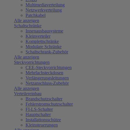
Multimediaverteilung
Netzwerkverteilung
Patchkabel
Alle anzeigen
Schaltschränke
Innenausbausysteme
Kleinverteiler
Komplettschränke
Modulare Schränke
Schaltschrank-Zubehör
Alle anzeigen
Steckvorrichtungen
CEE-Steckvorrichtungen
Mehrfachsteckdosen
Verlängerungsleitungen
Netzanschluss-Zubehör
Alle anzeigen
Verteilereinbau
Brandschutzschalter
Fehlerstromschutzschalter
FI-LS-Schalter
Hauptschalter
Installationsschütze
Kleinsteuerungen