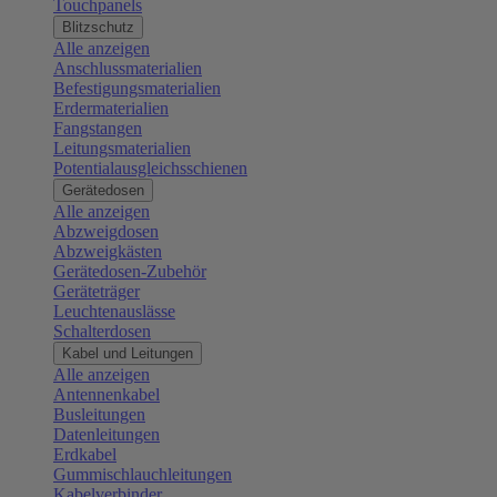
Touchpanels
Blitzschutz
Alle anzeigen
Anschlussmaterialien
Befestigungsmaterialien
Erdermaterialien
Fangstangen
Leitungsmaterialien
Potentialausgleichsschienen
Gerätedosen
Alle anzeigen
Abzweigdosen
Abzweigkästen
Gerätedosen-Zubehör
Geräteträger
Leuchtenauslässe
Schalterdosen
Kabel und Leitungen
Alle anzeigen
Antennenkabel
Busleitungen
Datenleitungen
Erdkabel
Gummischlauchleitungen
Kabelverbinder