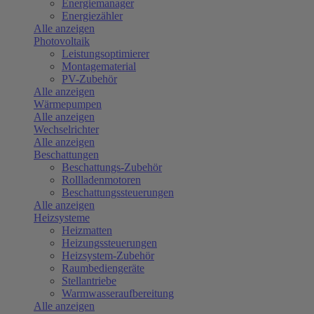
Energiemanager
Energiezähler
Alle anzeigen
Photovoltaik
Leistungsoptimierer
Montagematerial
PV-Zubehör
Alle anzeigen
Wärmepumpen
Alle anzeigen
Wechselrichter
Alle anzeigen
Beschattungen
Beschattungs-Zubehör
Rollladenmotoren
Beschattungssteuerungen
Alle anzeigen
Heizsysteme
Heizmatten
Heizungssteuerungen
Heizsystem-Zubehör
Raumbediengeräte
Stellantriebe
Warmwasseraufbereitung
Alle anzeigen