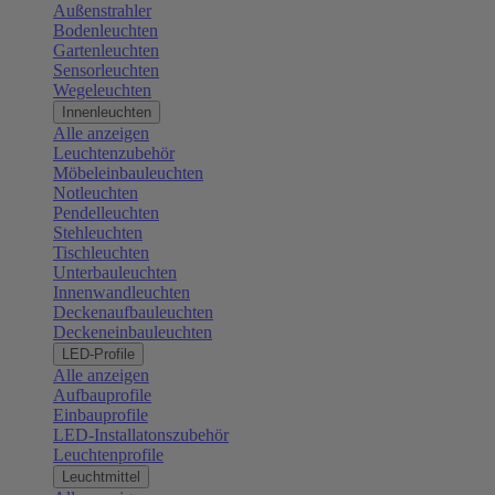
Außenstrahler
Bodenleuchten
Gartenleuchten
Sensorleuchten
Wegeleuchten
Innenleuchten
Alle anzeigen
Leuchtenzubehör
Möbeleinbauleuchten
Notleuchten
Pendelleuchten
Stehleuchten
Tischleuchten
Unterbauleuchten
Innenwandleuchten
Deckenaufbauleuchten
Deckeneinbauleuchten
LED-Profile
Alle anzeigen
Aufbauprofile
Einbauprofile
LED-Installatonszubehör
Leuchtenprofile
Leuchtmittel