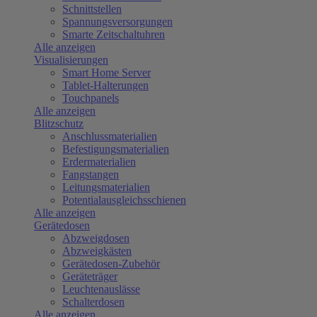
Schnittstellen
Spannungsversorgungen
Smarte Zeitschaltuhren
Alle anzeigen
Visualisierungen
Smart Home Server
Tablet-Halterungen
Touchpanels
Alle anzeigen
Blitzschutz
Anschlussmaterialien
Befestigungsmaterialien
Erdermaterialien
Fangstangen
Leitungsmaterialien
Potentialausgleichsschienen
Alle anzeigen
Gerätedosen
Abzweigdosen
Abzweigkästen
Gerätedosen-Zubehör
Geräteträger
Leuchtenauslässe
Schalterdosen
Alle anzeigen