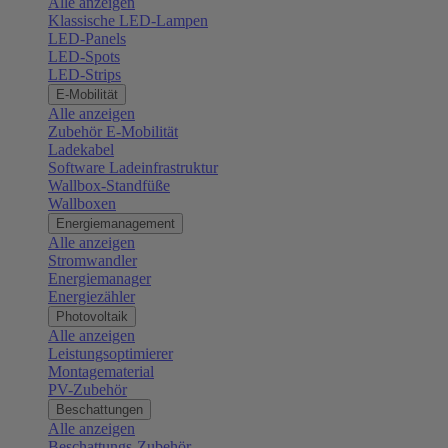
Alle anzeigen
Klassische LED-Lampen
LED-Panels
LED-Spots
LED-Strips
E-Mobilität
Alle anzeigen
Zubehör E-Mobilität
Ladekabel
Software Ladeinfrastruktur
Wallbox-Standfüße
Wallboxen
Energiemanagement
Alle anzeigen
Stromwandler
Energiemanager
Energiezähler
Photovoltaik
Alle anzeigen
Leistungsoptimierer
Montagematerial
PV-Zubehör
Beschattungen
Alle anzeigen
Beschattungs-Zubehör