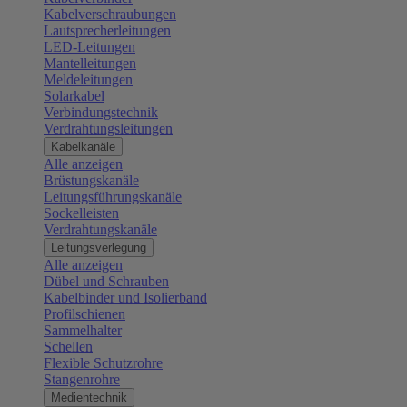
Kabelverschraubungen
Lautsprecherleitungen
LED-Leitungen
Mantelleitungen
Meldeleitungen
Solarkabel
Verbindungstechnik
Verdrahtungsleitungen
Kabelkanäle
Alle anzeigen
Brüstungskanäle
Leitungsführungskanäle
Sockelleisten
Verdrahtungskanäle
Leitungsverlegung
Alle anzeigen
Dübel und Schrauben
Kabelbinder und Isolierband
Profilschienen
Sammelhalter
Schellen
Flexible Schutzrohre
Stangenrohre
Medientechnik