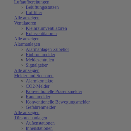
Luftaufbereitungen
Belüftungsstutzen
Luftfilter
Alle anzeigen
Ventilatoren
Kleinraumventilatoren
Rohrventilatoren
Alle anzeigen
Alarmanlagen
Alarmanlagen-Zubehör
Einbruchmelder
Meldezentralen
Signalgeber
Alle anzeigen
Melder und Sensoren
Alarmkontakte
CO2-Melder
Konventionelle Präsenzmelder
Rauchmelder
Konventionelle Bewegungsmelder
Gefahrenmelder
Alle anzeigen
Türsprechanlagen
Außenstationen
Innenstationen