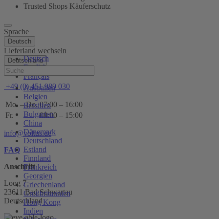
Trusted Shops Käuferschutz
Sprache
Deutsch
Lieferland wechseln
Deutsch
Deutschland
English
Hilfe
Français
+49 (0) 451 989 030
Australien
Belgien
Mo. – Do.
07:00 – 16:00
Brasilien
Bulgarien
Fr.
08:00 – 15:00
China
Dänemark
info@voltus.de
Deutschland
Estland
FAQ
Finnland
Anschrift
Frankreich
Georgien
Loog 7
Griechenland
23611 Bad Schwartau
Großbritannien
Deutschland
Hong Kong
Indien