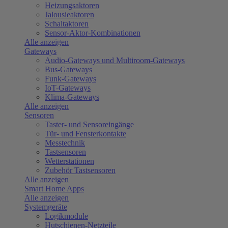
Heizungsaktoren
Jalousieaktoren
Schaltaktoren
Sensor-Aktor-Kombinationen
Alle anzeigen
Gateways
Audio-Gateways und Multiroom-Gateways
Bus-Gateways
Funk-Gateways
IoT-Gateways
Klima-Gateways
Alle anzeigen
Sensoren
Taster- und Sensoreingänge
Tür- und Fensterkontakte
Messtechnik
Tastsensoren
Wetterstationen
Zubehör Tastsensoren
Alle anzeigen
Smart Home Apps
Alle anzeigen
Systemgeräte
Logikmodule
Hutschienen-Netzteile