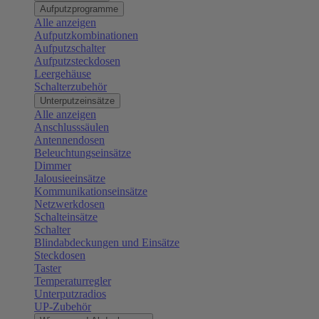
Aufputzprogramme
Alle anzeigen
Aufputzkombinationen
Aufputzschalter
Aufputzsteckdosen
Leergehäuse
Schalterzubehör
Unterputzeinsätze
Alle anzeigen
Anschlusssäulen
Antennendosen
Beleuchtungseinsätze
Dimmer
Jalousieeinsätze
Kommunikationseinsätze
Netzwerkdosen
Schalteinsätze
Schalter
Blindabdeckungen und Einsätze
Steckdosen
Taster
Temperaturregler
Unterputzradios
UP-Zubehör