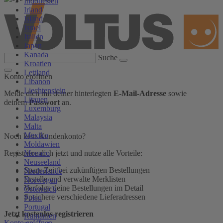
Indonesien
Irland
Island
Israel
Italien
Japan
Kanada
Suche
Kroatien
Lettland
Konto eröffnen
Libanon
Liechtenstein
Melde dich mit deiner hinterlegten
E-Mail-Adresse
sowie
Litauen
deinem
Passwort
an.
Luxemburg
Malaysia
Malta
Mexiko
Noch kein Kundenkonto?
Moldawien
Monaco
Registriere dich jetzt und nutze alle Vorteile:
Neuseeland
Spare Zeit bei zukünftigen Bestellungen
Niederlande
Erstelle und verwalte Merklisten
Norwegen
Verfolge deine Bestellungen im Detail
Österreich
Speichere verschiedene Lieferadressen
Polen
Portugal
Jetzt kostenlos registrieren
Rumänien
Konto eröffnen