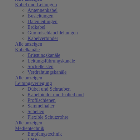
Kabel und Leitungen
Antennenkabel
Busleitungen
Datenleitungen
Erdkabel
Gummischlauchleitungen
Kabelverbinder
Alle anzeigen
Kabelkanäle
Brüstungskanäle
Leitungsführungskanäle
Sockelleisten
Verdrahtungskanäle
Alle anzeigen
Leitungsverlegung
Dübel und Schrauben
Kabelbinder und Isolierband
Profilschienen
Sammelhalter
Schellen
Flexible Schutzrohre
Alle anzeigen
Medientechnik
Empfangstechnik
LNBs