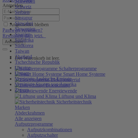
Schweden
Anmelden
Schweiz
Serbien
Singapur
Slowakei
Angemeldet bleiben
Slowenien
Passwort vergessen?
Spanien
Registriere dich jetzt.
Südafrika
Anmelden
Südkorea
Taiwan
Thailand
Der Warenkorb ist leer.
Tschechische Republik
Ukraine
Schalterprogramme
Ungarn
Smart Home Systeme
Vereinigte Arabische Emirate
Elektromaterial
Vereinigte Staaten von Amerika
Beleuchtung
Zypern
Energiewende
Lüftung und Klima
Sicherheitstechnik
Marken
Abdeckrahmen
Alle anzeigen
Aufputzprogramme
Aufputzkombinationen
Aufputzschalter