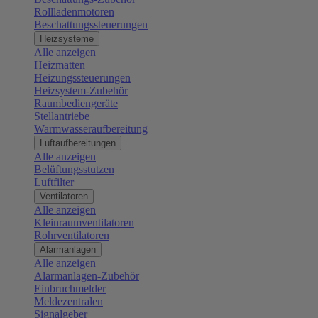
Rollladenmotoren
Beschattungssteuerungen
Heizsysteme
Alle anzeigen
Heizmatten
Heizungssteuerungen
Heizsystem-Zubehör
Raumbediengeräte
Stellantriebe
Warmwasseraufbereitung
Luftaufbereitungen
Alle anzeigen
Belüftungsstutzen
Luftfilter
Ventilatoren
Alle anzeigen
Kleinraumventilatoren
Rohrventilatoren
Alarmanlagen
Alle anzeigen
Alarmanlagen-Zubehör
Einbruchmelder
Meldezentralen
Signalgeber