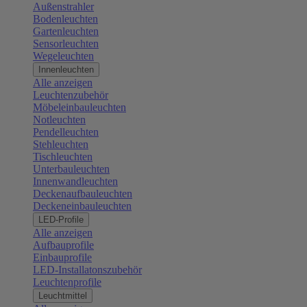
Außenstrahler
Bodenleuchten
Gartenleuchten
Sensorleuchten
Wegeleuchten
Innenleuchten
Alle anzeigen
Leuchtenzubehör
Möbeleinbauleuchten
Notleuchten
Pendelleuchten
Stehleuchten
Tischleuchten
Unterbauleuchten
Innenwandleuchten
Deckenaufbauleuchten
Deckeneinbauleuchten
LED-Profile
Alle anzeigen
Aufbauprofile
Einbauprofile
LED-Installatonszubehör
Leuchtenprofile
Leuchtmittel