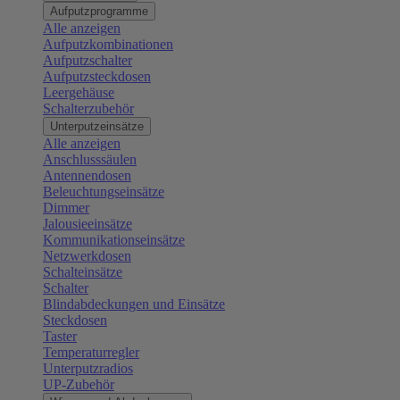
Aufputzprogramme
Alle anzeigen
Aufputzkombinationen
Aufputzschalter
Aufputzsteckdosen
Leergehäuse
Schalterzubehör
Unterputzeinsätze
Alle anzeigen
Anschlusssäulen
Antennendosen
Beleuchtungseinsätze
Dimmer
Jalousieeinsätze
Kommunikationseinsätze
Netzwerkdosen
Schalteinsätze
Schalter
Blindabdeckungen und Einsätze
Steckdosen
Taster
Temperaturregler
Unterputzradios
UP-Zubehör