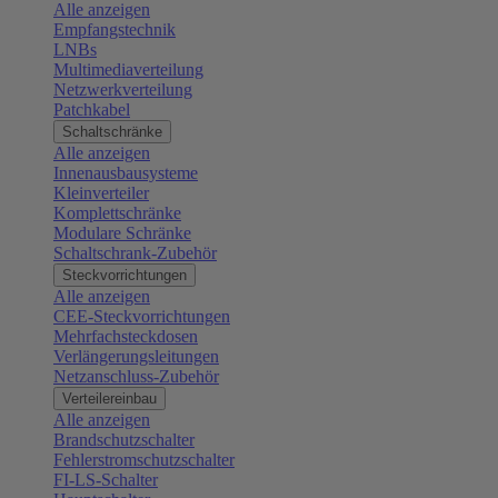
Alle anzeigen
Empfangstechnik
LNBs
Multimediaverteilung
Netzwerkverteilung
Patchkabel
Schaltschränke
Alle anzeigen
Innenausbausysteme
Kleinverteiler
Komplettschränke
Modulare Schränke
Schaltschrank-Zubehör
Steckvorrichtungen
Alle anzeigen
CEE-Steckvorrichtungen
Mehrfachsteckdosen
Verlängerungsleitungen
Netzanschluss-Zubehör
Verteilereinbau
Alle anzeigen
Brandschutzschalter
Fehlerstromschutzschalter
FI-LS-Schalter