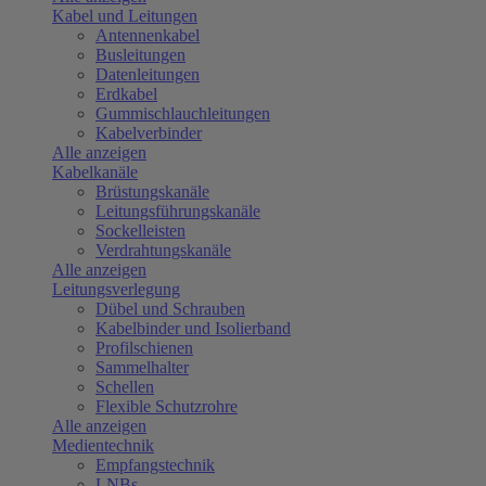
Kabel und Leitungen
Antennenkabel
Busleitungen
Datenleitungen
Erdkabel
Gummischlauchleitungen
Kabelverbinder
Alle anzeigen
Kabelkanäle
Brüstungskanäle
Leitungsführungskanäle
Sockelleisten
Verdrahtungskanäle
Alle anzeigen
Leitungsverlegung
Dübel und Schrauben
Kabelbinder und Isolierband
Profilschienen
Sammelhalter
Schellen
Flexible Schutzrohre
Alle anzeigen
Medientechnik
Empfangstechnik
LNBs