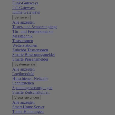
Funk-Gateways
IoT-Gateways
Klima-Gateways
Sensoren
Alle anzeigen
Taster- und Sensoreingänge
Tür- und Fensterkontakte
Messtechnik
Tastsensoren
Wetterstationen
Zubehör Tastsensoren
Smarte Bewegungsmelder
Smarte Präsenzmelder
Systemgeräte
Alle anzeigen
Logikmodule
Hutschienen-Netzteile
Schnittstellen
Spannungsversorgungen
Smarte Zeitschaltuhren
Visualisierungen
Alle anzeigen
Smart Home Server
Tablet-Halterungen