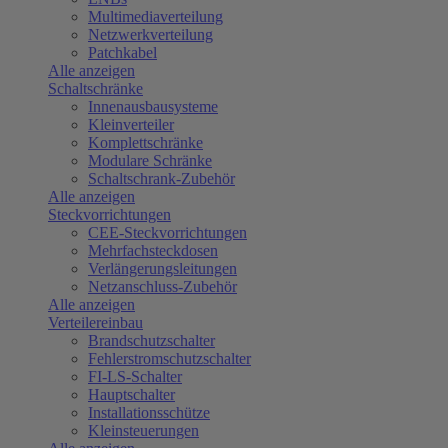
Multimediaverteilung
Netzwerkverteilung
Patchkabel
Alle anzeigen
Schaltschränke
Innenausbausysteme
Kleinverteiler
Komplettschränke
Modulare Schränke
Schaltschrank-Zubehör
Alle anzeigen
Steckvorrichtungen
CEE-Steckvorrichtungen
Mehrfachsteckdosen
Verlängerungsleitungen
Netzanschluss-Zubehör
Alle anzeigen
Verteilereinbau
Brandschutzschalter
Fehlerstromschutzschalter
FI-LS-Schalter
Hauptschalter
Installationsschütze
Kleinsteuerungen