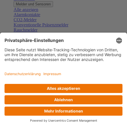
Melder und Sensoren
Alle anzeigen
Alarmkontakte
CO2-Melder
Konventionelle Präsenzmelder
Rauchmelder
Konventionelle Bewegungsmelder
Gefahrenmelder
Zubehör Melder und Sensoren
Türsprechanlagen
Alle anzeigen
Außenstationen
Innenstationen
Klingeltaster und Gongs
Sprechanlagen-Sets
Sprechanlagen-Systemmodule
Zubehör Türkommunikation
Videoüberwachung
Alle anzeigen
Überwachungskameras
Zubehör Videoüberwachung
Zutrittskontrolle
Alle anzeigen
Codetastaturen