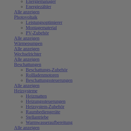
Energiemanager
Energiezähler
Alle anzeigen
Photovoltaik
Leistungsoptimierer
Montagematerial
PV-Zubehör
Alle anzeigen
Wärmepumpen
Alle anzeigen
Wechselrichter
Alle anzeigen
Beschattungen
Beschattungs-Zubehör
Rollladenmotoren
Beschattungssteuerungen
Alle anzeigen
Heizsysteme
Heizmatten
Heizungssteuerungen
Heizsystem-Zubehör
Raumbediengeräte
Stellantriebe
Warmwasseraufbereitung
Alle anzeigen