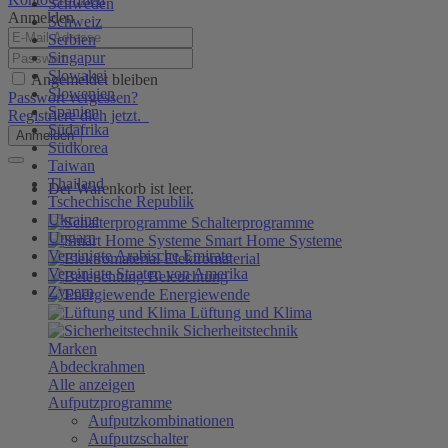
Schweden
Anmelden
Schweiz
Serbien
Singapur
Slowakei
Angemeldet bleiben
Slowenien
Passwort vergessen?
Spanien
Registriere dich jetzt.
Südafrika
Anmelden
Südkorea
Taiwan
Thailand
Der Warenkorb ist leer.
Tschechische Republik
Ukraine
Schalterprogramme
Ungarn
Smart Home Systeme
Vereinigte Arabische Emirate
Elektromaterial
Vereinigte Staaten von Amerika
Beleuchtung
Zypern
Energiewende
Lüftung und Klima
Sicherheitstechnik
Marken
Abdeckrahmen
Alle anzeigen
Aufputzprogramme
Aufputzkombinationen
Aufputzschalter