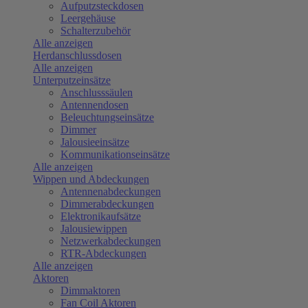
Aufputzsteckdosen
Leergehäuse
Schalterzubehör
Alle anzeigen
Herdanschlussdosen
Alle anzeigen
Unterputzeinsätze
Anschlusssäulen
Antennendosen
Beleuchtungseinsätze
Dimmer
Jalousieeinsätze
Kommunikationseinsätze
Alle anzeigen
Wippen und Abdeckungen
Antennenabdeckungen
Dimmerabdeckungen
Elektronikaufsätze
Jalousiewippen
Netzwerkabdeckungen
RTR-Abdeckungen
Alle anzeigen
Aktoren
Dimmaktoren
Fan Coil Aktoren