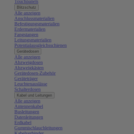
Touchpanels
Blitzschutz
Alle anzeigen
Anschlussmaterialien
Befestigungsmaterialien
Erdermaterialien
Fangstangen
Leitungsmaterialien
Potentialausgleichsschienen
Gerätedosen
Alle anzeigen
Abzweigdosen
Abzweigkästen
Gerätedosen-Zubehör
Geräteträger
Leuchtenauslässe
Schalterdosen
Kabel und Leitungen
Alle anzeigen
Antennenkabel
Busleitungen
Datenleitungen
Erdkabel
Gummischlauchleitungen
Kabelverbinder