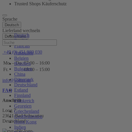
Trusted Shops Käuferschutz
Sprache
Deutsch
Lieferland wechseln
Deutsch
Deutschland
English
Hilfe
Français
+49 (0) 451 989 030
Australien
Belgien
Mo. – Do.
07:00 – 16:00
Brasilien
Bulgarien
Fr.
08:00 – 15:00
China
Dänemark
info@voltus.de
Deutschland
Estland
FAQ
Finnland
Anschrift
Frankreich
Georgien
Loog 7
Griechenland
23611 Bad Schwartau
Großbritannien
Deutschland
Hong Kong
Indien