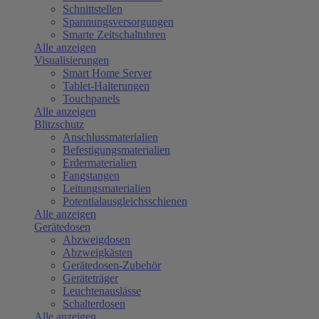
Schnittstellen
Spannungsversorgungen
Smarte Zeitschaltuhren
Alle anzeigen
Visualisierungen
Smart Home Server
Tablet-Halterungen
Touchpanels
Alle anzeigen
Blitzschutz
Anschlussmaterialien
Befestigungsmaterialien
Erdermaterialien
Fangstangen
Leitungsmaterialien
Potentialausgleichsschienen
Alle anzeigen
Gerätedosen
Abzweigdosen
Abzweigkästen
Gerätedosen-Zubehör
Geräteträger
Leuchtenauslässe
Schalterdosen
Alle anzeigen