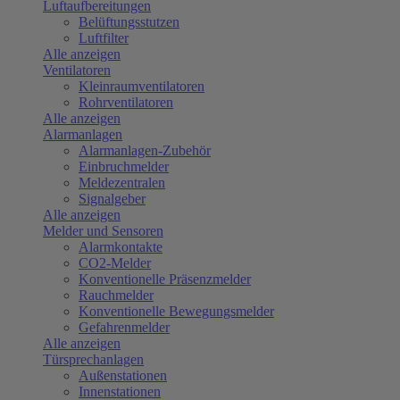
Luftaufbereitungen
Belüftungsstutzen
Luftfilter
Alle anzeigen
Ventilatoren
Kleinraumventilatoren
Rohrventilatoren
Alle anzeigen
Alarmanlagen
Alarmanlagen-Zubehör
Einbruchmelder
Meldezentralen
Signalgeber
Alle anzeigen
Melder und Sensoren
Alarmkontakte
CO2-Melder
Konventionelle Präsenzmelder
Rauchmelder
Konventionelle Bewegungsmelder
Gefahrenmelder
Alle anzeigen
Türsprechanlagen
Außenstationen
Innenstationen