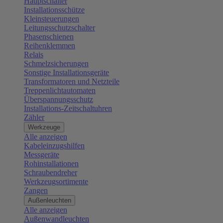
Hauptschalter
Installationsschütze
Kleinsteuerungen
Leitungsschutzschalter
Phasenschienen
Reihenklemmen
Relais
Schmelzsicherungen
Sonstige Installationsgeräte
Transformatoren und Netzteile
Treppenlichtautomaten
Überspannungsschutz
Installations-Zeitschaltuhren
Zähler
Werkzeuge
Alle anzeigen
Kabeleinzugshilfen
Messgeräte
Rohinstallationen
Schraubendreher
Werkzeugsortimente
Zangen
Außenleuchten
Alle anzeigen
Außenwandleuchten