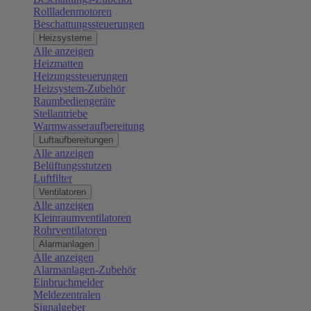
Rollladenmotoren
Beschattungssteuerungen
Heizsysteme
Alle anzeigen
Heizmatten
Heizungssteuerungen
Heizsystem-Zubehör
Raumbediengeräte
Stellantriebe
Warmwasseraufbereitung
Luftaufbereitungen
Alle anzeigen
Belüftungsstutzen
Luftfilter
Ventilatoren
Alle anzeigen
Kleinraumventilatoren
Rohrventilatoren
Alarmanlagen
Alle anzeigen
Alarmanlagen-Zubehör
Einbruchmelder
Meldezentralen
Signalgeber