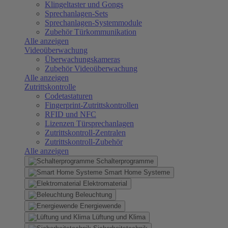
Klingeltaster und Gongs
Sprechanlagen-Sets
Sprechanlagen-Systemmodule
Zubehör Türkommunikation
Alle anzeigen
Videoüberwachung
Überwachungskameras
Zubehör Videoüberwachung
Alle anzeigen
Zutrittskontrolle
Codetastaturen
Fingerprint-Zutrittskontrollen
RFID und NFC
Lizenzen Türsprechanlagen
Zutrittskontroll-Zentralen
Zutrittskontroll-Zubehör
Alle anzeigen
Schalterprogramme
Smart Home Systeme
Elektromaterial
Beleuchtung
Energiewende
Lüftung und Klima