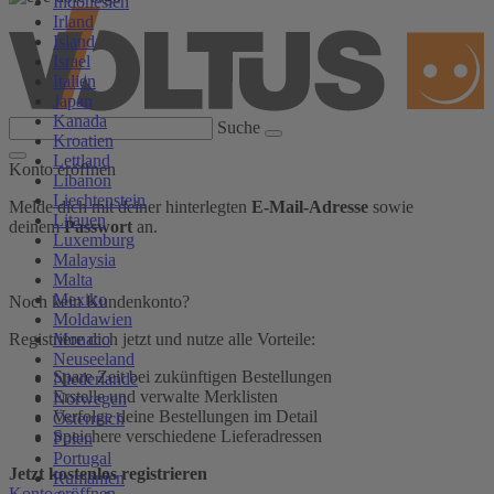
Indonesien
Irland
Island
Israel
Italien
Japan
Kanada
Suche
Kroatien
Lettland
Konto eröffnen
Libanon
Liechtenstein
Melde dich mit deiner hinterlegten
E-Mail-Adresse
sowie
Litauen
deinem
Passwort
an.
Luxemburg
Malaysia
Malta
Mexiko
Noch kein Kundenkonto?
Moldawien
Monaco
Registriere dich jetzt und nutze alle Vorteile:
Neuseeland
Spare Zeit bei zukünftigen Bestellungen
Niederlande
Erstelle und verwalte Merklisten
Norwegen
Verfolge deine Bestellungen im Detail
Österreich
Speichere verschiedene Lieferadressen
Polen
Portugal
Jetzt kostenlos registrieren
Rumänien
Konto eröffnen