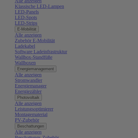
Alle anzeigen
Klassische LED-Lampen
LED-Panels
LED-Spots
LED-Strips
E-Mobilität
Alle anzeigen
Zubehör E-Mobilität
Ladekabel
Software Ladeinfrastruktur
Wallbox-Standfüße
Wallboxen
Energiemanagement
Alle anzeigen
Stromwandler
Energiemanager
Energiezähler
Photovoltaik
Alle anzeigen
Leistungsoptimierer
Montagematerial
PV-Zubehör
Beschattungen
Alle anzeigen
Beschattungs-Zubehör