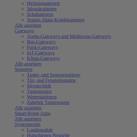
Heizungsaktoren
Jalousieaktoren
Schaltaktoren
Sensor-Aktor-Kombinationen
Alle anzeigen
Gateways
Audio-Gateways und Multiroom-Gateways
Bus-Gateways
Funk-Gateways
IoT-Gateways
Klima-Gateways
Alle anzeigen
Sensoren
Taster- und Sensoreingänge
Tür- und Fensterkontakte
Messtechnik
Tastsensoren
Wetterstationen
Zubehör Tastsensoren
Alle anzeigen
Smart Home Apps
Alle anzeigen
Systemgeräte
Logikmodule
Hutschienen-Netzteile