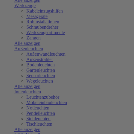
Alle anzeigen
Werkzeuge
Kabeleinzugshilfen
Messgeräte
Rohinstallationen
Schraubendreher
Werkzeugsortimente
Zangen
Alle anzeigen
Außenleuchten
Außenwandleuchten
Außenstrahler
Bodenleuchten
Gartenleuchten
Sensorleuchten
Wegeleuchten
Alle anzeigen
Innenleuchten
Leuchtenzubehör
Möbeleinbauleuchten
Notleuchten
Pendelleuchten
Stehleuchten
Tischleuchten
Alle anzeigen