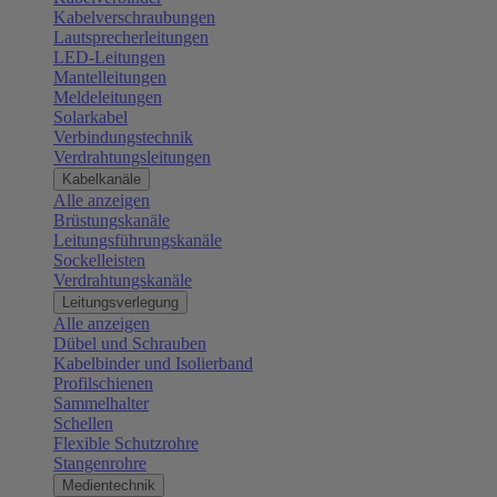
Kabelverschraubungen
Lautsprecherleitungen
LED-Leitungen
Mantelleitungen
Meldeleitungen
Solarkabel
Verbindungstechnik
Verdrahtungsleitungen
Kabelkanäle
Alle anzeigen
Brüstungskanäle
Leitungsführungskanäle
Sockelleisten
Verdrahtungskanäle
Leitungsverlegung
Alle anzeigen
Dübel und Schrauben
Kabelbinder und Isolierband
Profilschienen
Sammelhalter
Schellen
Flexible Schutzrohre
Stangenrohre
Medientechnik