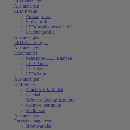
LED-Netzteile
Alle anzeigen
LED-Profile
Aufbauprofile
Einbauprofile
LED-Installatonszubehör
Leuchtenprofile
Alle anzeigen
LED-Steuerungen
Alle anzeigen
Leuchtmittel
Klassische LED-Lampen
LED-Panels
LED-Spots
LED-Strips
Alle anzeigen
E-Mobilität
Zubehör E-Mobilität
Ladekabel
Software Ladeinfrastruktur
Wallbox-Standfüße
Wallboxen
Alle anzeigen
Energiemanagement
Stromwandler