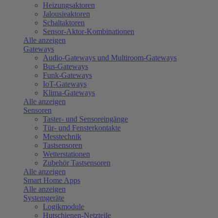
Heizungsaktoren
Jalousieaktoren
Schaltaktoren
Sensor-Aktor-Kombinationen
Alle anzeigen
Gateways
Audio-Gateways und Multiroom-Gateways
Bus-Gateways
Funk-Gateways
IoT-Gateways
Klima-Gateways
Alle anzeigen
Sensoren
Taster- und Sensoreingänge
Tür- und Fensterkontakte
Messtechnik
Tastsensoren
Wetterstationen
Zubehör Tastsensoren
Alle anzeigen
Smart Home Apps
Alle anzeigen
Systemgeräte
Logikmodule
Hutschienen-Netzteile