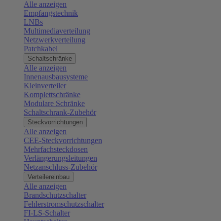
Alle anzeigen
Empfangstechnik
LNBs
Multimediaverteilung
Netzwerkverteilung
Patchkabel
Schaltschränke
Alle anzeigen
Innenausbausysteme
Kleinverteiler
Komplettschränke
Modulare Schränke
Schaltschrank-Zubehör
Steckvorrichtungen
Alle anzeigen
CEE-Steckvorrichtungen
Mehrfachsteckdosen
Verlängerungsleitungen
Netzanschluss-Zubehör
Verteilereinbau
Alle anzeigen
Brandschutzschalter
Fehlerstromschutzschalter
FI-LS-Schalter