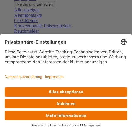
Melder und Sensoren
Alle anzeigen
Alarmkontakte
CO2-Melder
Konventionelle Präsenzmelder
Rauchmelder
Konventionelle Bewegungsmelder
Gefahrenmelder
Zubehör Melder und Sensoren
Türsprechanlagen
Alle anzeigen
Außenstationen
Innenstationen
Klingeltaster und Gongs
Sprechanlagen-Sets
Sprechanlagen-Systemmodule
Zubehör Türkommunikation
Videoüberwachung
Alle anzeigen
Überwachungskameras
Zubehör Videoüberwachung
Zutrittskontrolle
Alle anzeigen
Codetastaturen