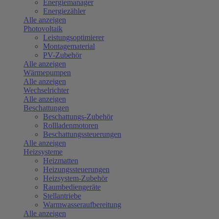
Energiemanager
Energiezähler
Alle anzeigen
Photovoltaik
Leistungsoptimierer
Montagematerial
PV-Zubehör
Alle anzeigen
Wärmepumpen
Alle anzeigen
Wechselrichter
Alle anzeigen
Beschattungen
Beschattungs-Zubehör
Rollladenmotoren
Beschattungssteuerungen
Alle anzeigen
Heizsysteme
Heizmatten
Heizungssteuerungen
Heizsystem-Zubehör
Raumbediengeräte
Stellantriebe
Warmwasseraufbereitung
Alle anzeigen