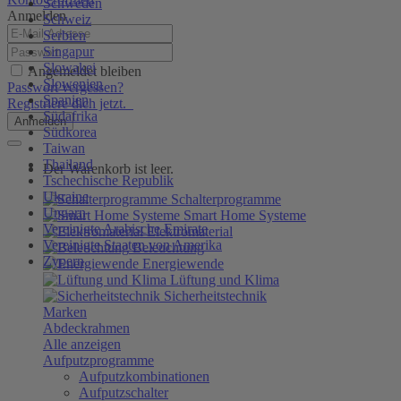
Schweden
Anmelden
Schweiz
Serbien
Singapur
Slowakei
Angemeldet bleiben
Slowenien
Passwort vergessen?
Spanien
Registriere dich jetzt.
Südafrika
Anmelden
Südkorea
Taiwan
Thailand
Der Warenkorb ist leer.
Tschechische Republik
Ukraine
Schalterprogramme
Ungarn
Smart Home Systeme
Vereinigte Arabische Emirate
Elektromaterial
Vereinigte Staaten von Amerika
Beleuchtung
Zypern
Energiewende
Lüftung und Klima
Sicherheitstechnik
Marken
Abdeckrahmen
Alle anzeigen
Aufputzprogramme
Aufputzkombinationen
Aufputzschalter