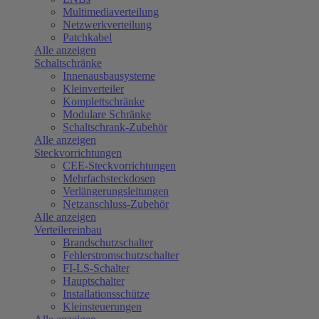
Multimediaverteilung
Netzwerkverteilung
Patchkabel
Alle anzeigen
Schaltschränke
Innenausbausysteme
Kleinverteiler
Komplettschränke
Modulare Schränke
Schaltschrank-Zubehör
Alle anzeigen
Steckvorrichtungen
CEE-Steckvorrichtungen
Mehrfachsteckdosen
Verlängerungsleitungen
Netzanschluss-Zubehör
Alle anzeigen
Verteilereinbau
Brandschutzschalter
Fehlerstromschutzschalter
FI-LS-Schalter
Hauptschalter
Installationsschütze
Kleinsteuerungen