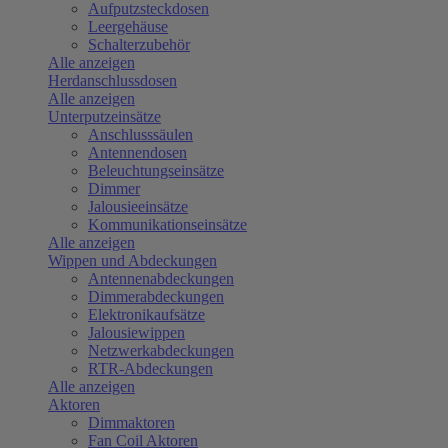
Aufputzsteckdosen
Leergehäuse
Schalterzubehör
Alle anzeigen
Herdanschlussdosen
Alle anzeigen
Unterputzeinsätze
Anschlusssäulen
Antennendosen
Beleuchtungseinsätze
Dimmer
Jalousieeinsätze
Kommunikationseinsätze
Alle anzeigen
Wippen und Abdeckungen
Antennenabdeckungen
Dimmerabdeckungen
Elektronikaufsätze
Jalousiewippen
Netzwerkabdeckungen
RTR-Abdeckungen
Alle anzeigen
Aktoren
Dimmaktoren
Fan Coil Aktoren