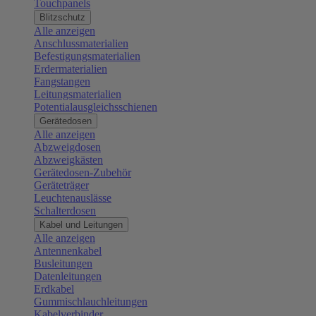
Touchpanels
Blitzschutz
Alle anzeigen
Anschlussmaterialien
Befestigungsmaterialien
Erdermaterialien
Fangstangen
Leitungsmaterialien
Potentialausgleichsschienen
Gerätedosen
Alle anzeigen
Abzweigdosen
Abzweigkästen
Gerätedosen-Zubehör
Geräteträger
Leuchtenauslässe
Schalterdosen
Kabel und Leitungen
Alle anzeigen
Antennenkabel
Busleitungen
Datenleitungen
Erdkabel
Gummischlauchleitungen
Kabelverbinder