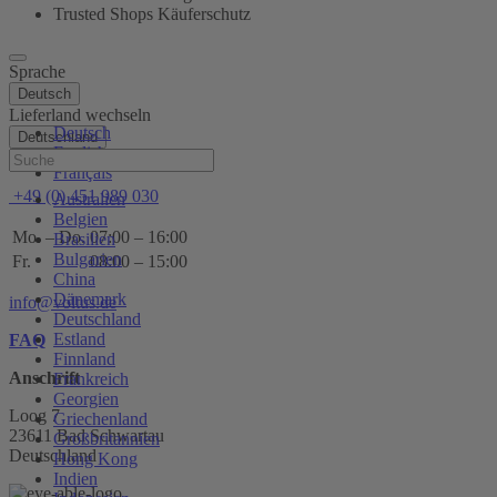
Trusted Shops Käuferschutz
Sprache
Deutsch
Lieferland wechseln
Deutsch
Deutschland
English
Hilfe
Français
+49 (0) 451 989 030
Australien
Belgien
Mo. – Do.
07:00 – 16:00
Brasilien
Bulgarien
Fr.
08:00 – 15:00
China
Dänemark
info@voltus.de
Deutschland
Estland
FAQ
Finnland
Anschrift
Frankreich
Georgien
Loog 7
Griechenland
23611 Bad Schwartau
Großbritannien
Deutschland
Hong Kong
Indien