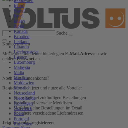
Indonesien
Irland
Island
Israel
Italien
Japan
Kanada
Suche
Kroatien
Lettland
Konto eröffnen
Libanon
Liechtenstein
Melde dich mit deiner hinterlegten
E-Mail-Adresse
sowie
Litauen
deinem
Passwort
an.
Luxemburg
Malaysia
Malta
Mexiko
Noch kein Kundenkonto?
Moldawien
Monaco
Registriere dich jetzt und nutze alle Vorteile:
Neuseeland
Spare Zeit bei zukünftigen Bestellungen
Niederlande
Erstelle und verwalte Merklisten
Norwegen
Verfolge deine Bestellungen im Detail
Österreich
Speichere verschiedene Lieferadressen
Polen
Portugal
Jetzt kostenlos registrieren
Rumänien
Konto eröffnen