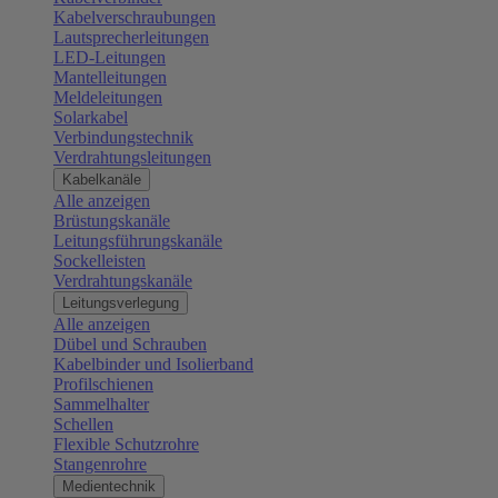
Kabelverschraubungen
Lautsprecherleitungen
LED-Leitungen
Mantelleitungen
Meldeleitungen
Solarkabel
Verbindungstechnik
Verdrahtungsleitungen
Kabelkanäle
Alle anzeigen
Brüstungskanäle
Leitungsführungskanäle
Sockelleisten
Verdrahtungskanäle
Leitungsverlegung
Alle anzeigen
Dübel und Schrauben
Kabelbinder und Isolierband
Profilschienen
Sammelhalter
Schellen
Flexible Schutzrohre
Stangenrohre
Medientechnik