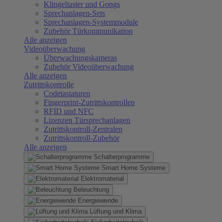
Klingeltaster und Gongs
Sprechanlagen-Sets
Sprechanlagen-Systemmodule
Zubehör Türkommunikation
Alle anzeigen
Videoüberwachung
Überwachungskameras
Zubehör Videoüberwachung
Alle anzeigen
Zutrittskontrolle
Codetastaturen
Fingerprint-Zutrittskontrollen
RFID und NFC
Lizenzen Türsprechanlagen
Zutrittskontroll-Zentralen
Zutrittskontroll-Zubehör
Alle anzeigen
Schalterprogramme
Smart Home Systeme
Elektromaterial
Beleuchtung
Energiewende
Lüftung und Klima