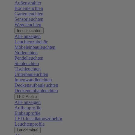
Außenstrahler
Bodenleuchten
Gartenleuchten
Sensorleuchten
Wegeleuchten
Innenleuchten
Alle anzeigen
Leuchtenzubehör
Möbeleinbauleuchten
Notleuchten
Pendelleuchten
Stehleuchten
Tischleuchten
Unterbauleuchten
Innenwandleuchten
Deckenaufbauleuchten
Deckeneinbauleuchten
LED-Profile
Alle anzeigen
Aufbauprofile
Einbauprofile
LED-Installatonszubehör
Leuchtenprofile
Leuchtmittel