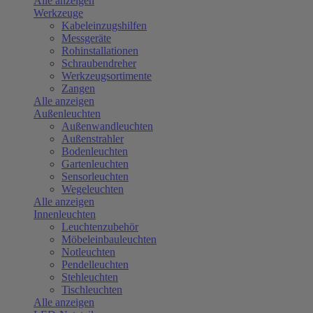
Alle anzeigen
Werkzeuge
Kabeleinzugshilfen
Messgeräte
Rohinstallationen
Schraubendreher
Werkzeugsortimente
Zangen
Alle anzeigen
Außenleuchten
Außenwandleuchten
Außenstrahler
Bodenleuchten
Gartenleuchten
Sensorleuchten
Wegeleuchten
Alle anzeigen
Innenleuchten
Leuchtenzubehör
Möbeleinbauleuchten
Notleuchten
Pendelleuchten
Stehleuchten
Tischleuchten
Alle anzeigen