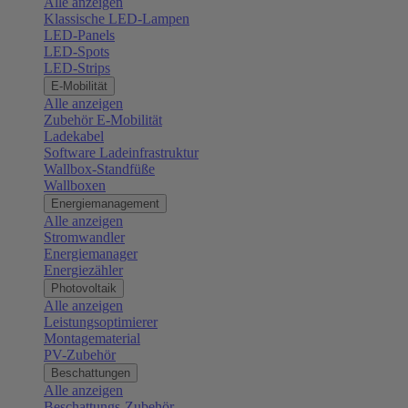
Alle anzeigen
Klassische LED-Lampen
LED-Panels
LED-Spots
LED-Strips
E-Mobilität
Alle anzeigen
Zubehör E-Mobilität
Ladekabel
Software Ladeinfrastruktur
Wallbox-Standfüße
Wallboxen
Energiemanagement
Alle anzeigen
Stromwandler
Energiemanager
Energiezähler
Photovoltaik
Alle anzeigen
Leistungsoptimierer
Montagematerial
PV-Zubehör
Beschattungen
Alle anzeigen
Beschattungs-Zubehör