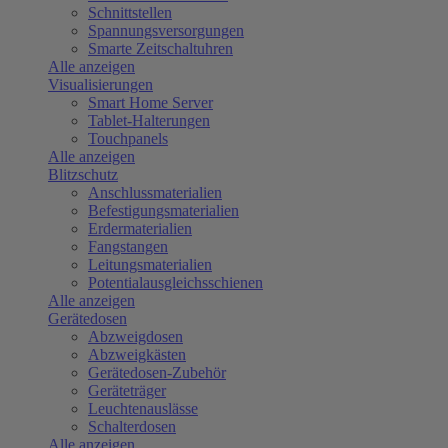
Schnittstellen
Spannungsversorgungen
Smarte Zeitschaltuhren
Alle anzeigen
Visualisierungen
Smart Home Server
Tablet-Halterungen
Touchpanels
Alle anzeigen
Blitzschutz
Anschlussmaterialien
Befestigungsmaterialien
Erdermaterialien
Fangstangen
Leitungsmaterialien
Potentialausgleichsschienen
Alle anzeigen
Gerätedosen
Abzweigdosen
Abzweigkästen
Gerätedosen-Zubehör
Geräteträger
Leuchtenauslässe
Schalterdosen
Alle anzeigen