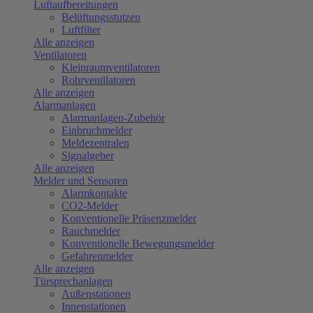
Luftaufbereitungen
Belüftungsstutzen
Luftfilter
Alle anzeigen
Ventilatoren
Kleinraumventilatoren
Rohrventilatoren
Alle anzeigen
Alarmanlagen
Alarmanlagen-Zubehör
Einbruchmelder
Meldezentralen
Signalgeber
Alle anzeigen
Melder und Sensoren
Alarmkontakte
CO2-Melder
Konventionelle Präsenzmelder
Rauchmelder
Konventionelle Bewegungsmelder
Gefahrenmelder
Alle anzeigen
Türsprechanlagen
Außenstationen
Innenstationen