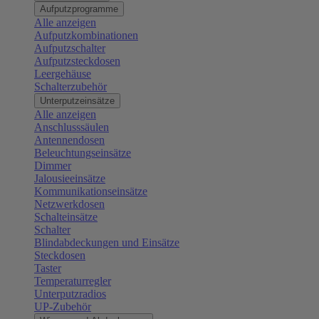
Aufputzprogramme
Alle anzeigen
Aufputzkombinationen
Aufputzschalter
Aufputzsteckdosen
Leergehäuse
Schalterzubehör
Unterputzeinsätze
Alle anzeigen
Anschlusssäulen
Antennendosen
Beleuchtungseinsätze
Dimmer
Jalousieeinsätze
Kommunikationseinsätze
Netzwerkdosen
Schalteinsätze
Schalter
Blindabdeckungen und Einsätze
Steckdosen
Taster
Temperaturregler
Unterputzradios
UP-Zubehör