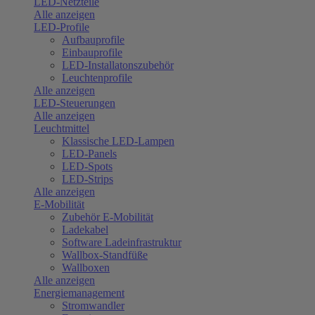
LED-Netzteile
Alle anzeigen
LED-Profile
Aufbauprofile
Einbauprofile
LED-Installatonszubehör
Leuchtenprofile
Alle anzeigen
LED-Steuerungen
Alle anzeigen
Leuchtmittel
Klassische LED-Lampen
LED-Panels
LED-Spots
LED-Strips
Alle anzeigen
E-Mobilität
Zubehör E-Mobilität
Ladekabel
Software Ladeinfrastruktur
Wallbox-Standfüße
Wallboxen
Alle anzeigen
Energiemanagement
Stromwandler