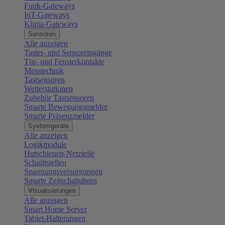
Funk-Gateways
IoT-Gateways
Klima-Gateways
Sensoren
Alle anzeigen
Taster- und Sensoreingänge
Tür- und Fensterkontakte
Messtechnik
Tastsensoren
Wetterstationen
Zubehör Tastsensoren
Smarte Bewegungsmelder
Smarte Präsenzmelder
Systemgeräte
Alle anzeigen
Logikmodule
Hutschienen-Netzteile
Schnittstellen
Spannungsversorgungen
Smarte Zeitschaltuhren
Visualisierungen
Alle anzeigen
Smart Home Server
Tablet-Halterungen