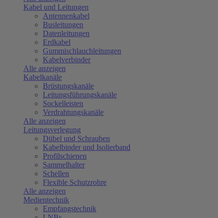
Kabel und Leitungen
Antennenkabel
Busleitungen
Datenleitungen
Erdkabel
Gummischlauchleitungen
Kabelverbinder
Alle anzeigen
Kabelkanäle
Brüstungskanäle
Leitungsführungskanäle
Sockelleisten
Verdrahtungskanäle
Alle anzeigen
Leitungsverlegung
Dübel und Schrauben
Kabelbinder und Isolierband
Profilschienen
Sammelhalter
Schellen
Flexible Schutzrohre
Alle anzeigen
Medientechnik
Empfangstechnik
LNBs