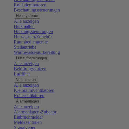
Rollladenmotoren
Beschattungssteuerungen
Heizsysteme
Alle anzeigen
Heizmatten
Heizungssteuerungen
Heizsystem-Zubehör
Raumbediengeräte
Stellantriebe
Warmwasseraufbereitung
Luftaufbereitungen
Alle anzeigen
Belüftungsstutzen
Luftfilter
Ventilatoren
Alle anzeigen
Kleinraumventilatoren
Rohrventilatoren
Alarmanlagen
Alle anzeigen
Alarmanlagen-Zubehör
Einbruchmelder
Meldezentralen
Signalgeber