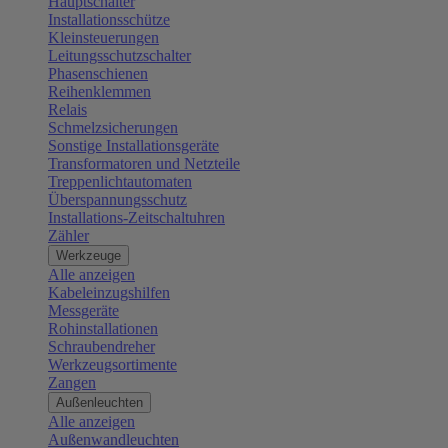
Hauptschalter
Installationsschütze
Kleinsteuerungen
Leitungsschutzschalter
Phasenschienen
Reihenklemmen
Relais
Schmelzsicherungen
Sonstige Installationsgeräte
Transformatoren und Netzteile
Treppenlichtautomaten
Überspannungsschutz
Installations-Zeitschaltuhren
Zähler
Werkzeuge
Alle anzeigen
Kabeleinzugshilfen
Messgeräte
Rohinstallationen
Schraubendreher
Werkzeugsortimente
Zangen
Außenleuchten
Alle anzeigen
Außenwandleuchten