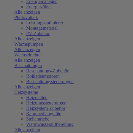
Energiemanager
Energiezähler
Alle anzeigen
Photovoltaik
Leistungsoptimierer
Montagematerial
PV-Zubehör
Alle anzeigen
Wärmepumpen
Alle anzeigen
Wechselrichter
Alle anzeigen
Beschattungen
Beschattungs-Zubehör
Rollladenmotoren
Beschattungssteuerungen
Alle anzeigen
Heizsysteme
Heizmatten
Heizungssteuerungen
Heizsystem-Zubehör
Raumbediengeräte
Stellantriebe
Warmwasseraufbereitung
Alle anzeigen