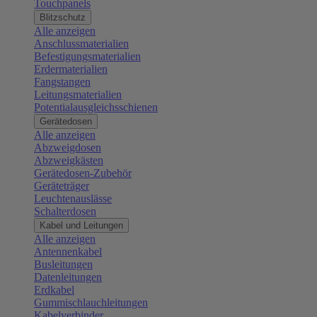
Touchpanels
Blitzschutz
Alle anzeigen
Anschlussmaterialien
Befestigungsmaterialien
Erdermaterialien
Fangstangen
Leitungsmaterialien
Potentialausgleichsschienen
Gerätedosen
Alle anzeigen
Abzweigdosen
Abzweigkästen
Gerätedosen-Zubehör
Geräteträger
Leuchtenauslässe
Schalterdosen
Kabel und Leitungen
Alle anzeigen
Antennenkabel
Busleitungen
Datenleitungen
Erdkabel
Gummischlauchleitungen
Kabelverbinder