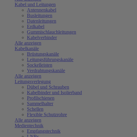
Kabel und Leitungen
Antennenkabel
Busleitungen
Datenleitungen
Erdkabel
Gummischlauchleitungen
Kabelverbinder
Alle anzeigen
Kabelkanäle
Brüstungskanäle
Leitungsführungskanäle
Sockelleisten
Verdrahtungskanäle
Alle anzeigen
Leitungsverlegung
Dübel und Schrauben
Kabelbinder und Isolierband
Profilschienen
Sammelhalter
Schellen
Flexible Schutzrohre
Alle anzeigen
Medientechnik
Empfangstechnik
LNBs