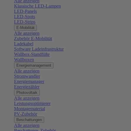
Alle anzeigen
Klassische LED-Lampen
LED-Panels
LED-Spots
LED-Strips
E-Mobilität
Alle anzeigen
Zubehör E-Mobilität
Ladekabel
Software Ladeinfrastruktur
Wallbox-Standfüße
Wallboxen
Energiemanagement
Alle anzeigen
Stromwandler
Energiemanager
Energiezähler
Photovoltaik
Alle anzeigen
Leistungsoptimierer
Montagematerial
PV-Zubehör
Beschattungen
Alle anzeigen
Beschattungs-Zubehör