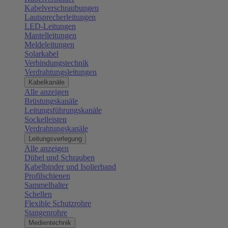
Kabelverschraubungen
Lautsprecherleitungen
LED-Leitungen
Mantelleitungen
Meldeleitungen
Solarkabel
Verbindungstechnik
Verdrahtungsleitungen
Kabelkanäle
Alle anzeigen
Brüstungskanäle
Leitungsführungskanäle
Sockelleisten
Verdrahtungskanäle
Leitungsverlegung
Alle anzeigen
Dübel und Schrauben
Kabelbinder und Isolierband
Profilschienen
Sammelhalter
Schellen
Flexible Schutzrohre
Stangenrohre
Medientechnik