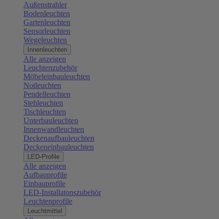
Außenstrahler
Bodenleuchten
Gartenleuchten
Sensorleuchten
Wegeleuchten
Innenleuchten
Alle anzeigen
Leuchtenzubehör
Möbeleinbauleuchten
Notleuchten
Pendelleuchten
Stehleuchten
Tischleuchten
Unterbauleuchten
Innenwandleuchten
Deckenaufbauleuchten
Deckeneinbauleuchten
LED-Profile
Alle anzeigen
Aufbauprofile
Einbauprofile
LED-Installatonszubehör
Leuchtenprofile
Leuchtmittel