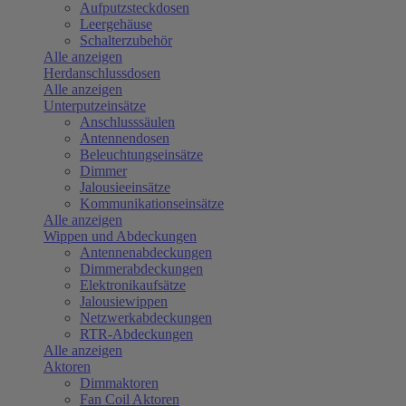
Aufputzsteckdosen
Leergehäuse
Schalterzubehör
Alle anzeigen
Herdanschlussdosen
Alle anzeigen
Unterputzeinsätze
Anschlusssäulen
Antennendosen
Beleuchtungseinsätze
Dimmer
Jalousieeinsätze
Kommunikationseinsätze
Alle anzeigen
Wippen und Abdeckungen
Antennenabdeckungen
Dimmerabdeckungen
Elektronikaufsätze
Jalousiewippen
Netzwerkabdeckungen
RTR-Abdeckungen
Alle anzeigen
Aktoren
Dimmaktoren
Fan Coil Aktoren