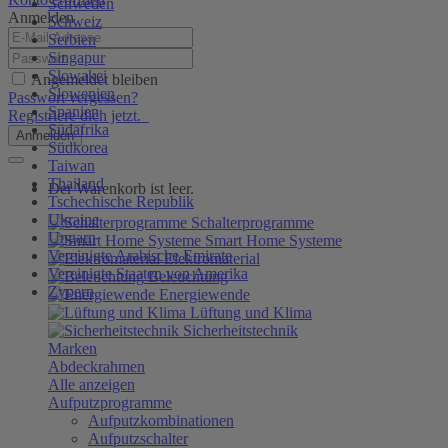
Schweden
Anmelden
Schweiz
Serbien
Singapur
Slowakei
Angemeldet bleiben
Slowenien
Passwort vergessen?
Spanien
Registriere dich jetzt.
Südafrika
Anmelden
Südkorea
Taiwan
Thailand
Der Warenkorb ist leer.
Tschechische Republik
Ukraine
Schalterprogramme
Ungarn
Smart Home Systeme
Vereinigte Arabische Emirate
Elektromaterial
Vereinigte Staaten von Amerika
Beleuchtung
Zypern
Energiewende
Lüftung und Klima
Sicherheitstechnik
Marken
Abdeckrahmen
Alle anzeigen
Aufputzprogramme
Aufputzkombinationen
Aufputzschalter