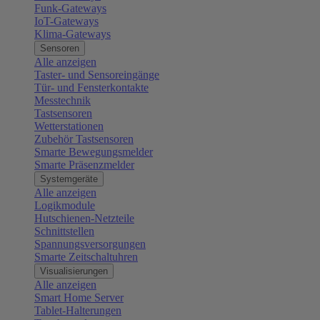
Funk-Gateways
IoT-Gateways
Klima-Gateways
Sensoren
Alle anzeigen
Taster- und Sensoreingänge
Tür- und Fensterkontakte
Messtechnik
Tastsensoren
Wetterstationen
Zubehör Tastsensoren
Smarte Bewegungsmelder
Smarte Präsenzmelder
Systemgeräte
Alle anzeigen
Logikmodule
Hutschienen-Netzteile
Schnittstellen
Spannungsversorgungen
Smarte Zeitschaltuhren
Visualisierungen
Alle anzeigen
Smart Home Server
Tablet-Halterungen