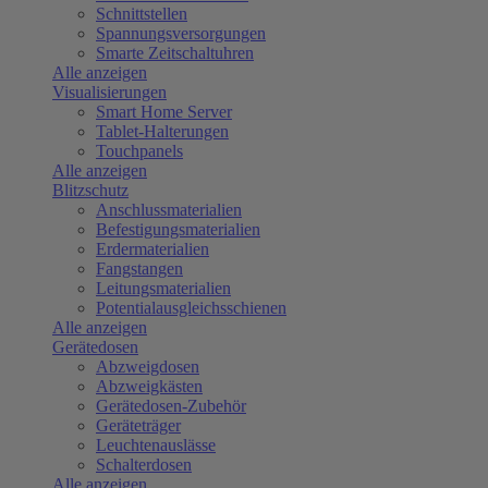
Schnittstellen
Spannungsversorgungen
Smarte Zeitschaltuhren
Alle anzeigen
Visualisierungen
Smart Home Server
Tablet-Halterungen
Touchpanels
Alle anzeigen
Blitzschutz
Anschlussmaterialien
Befestigungsmaterialien
Erdermaterialien
Fangstangen
Leitungsmaterialien
Potentialausgleichsschienen
Alle anzeigen
Gerätedosen
Abzweigdosen
Abzweigkästen
Gerätedosen-Zubehör
Geräteträger
Leuchtenauslässe
Schalterdosen
Alle anzeigen