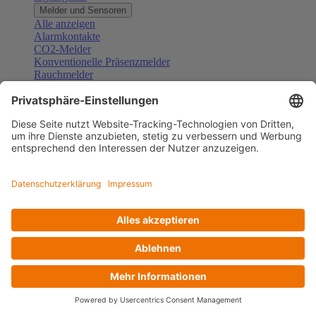
Melder und Sensoren
Alle anzeigen
Alarmkontakte
CO2-Melder
Konventionelle Präsenzmelder
Rauchmelder
Konventionelle Bewegungsmelder
Gefahrenmelder
Zubehör Melder und Sensoren
Türsprechanlagen
Alle anzeigen
Außenstationen
Innenstationen
Klingeltaster und Gongs
Sprechanlagen-Sets
Sprechanlagen-Systemmodule
Zubehör Türkommunikation
Videoüberwachung
Alle anzeigen
Überwachungskameras
Zubehör Videoüberwachung
Zutrittskontrolle
Alle anzeigen
Codetastaturen