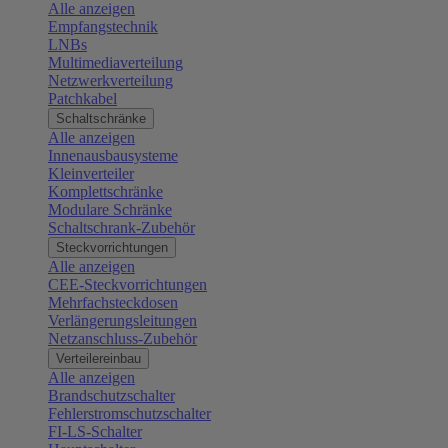
Alle anzeigen
Empfangstechnik
LNBs
Multimediaverteilung
Netzwerkverteilung
Patchkabel
Schaltschränke
Alle anzeigen
Innenausbausysteme
Kleinverteiler
Komplettschränke
Modulare Schränke
Schaltschrank-Zubehör
Steckvorrichtungen
Alle anzeigen
CEE-Steckvorrichtungen
Mehrfachsteckdosen
Verlängerungsleitungen
Netzanschluss-Zubehör
Verteilereinbau
Alle anzeigen
Brandschutzschalter
Fehlerstromschutzschalter
FI-LS-Schalter