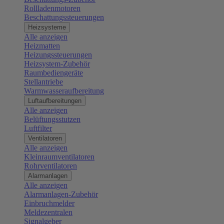
Rollladenmotoren
Beschattungssteuerungen
Heizsysteme
Alle anzeigen
Heizmatten
Heizungssteuerungen
Heizsystem-Zubehör
Raumbediengeräte
Stellantriebe
Warmwasseraufbereitung
Luftaufbereitungen
Alle anzeigen
Belüftungsstutzen
Luftfilter
Ventilatoren
Alle anzeigen
Kleinraumventilatoren
Rohrventilatoren
Alarmanlagen
Alle anzeigen
Alarmanlagen-Zubehör
Einbruchmelder
Meldezentralen
Signalgeber