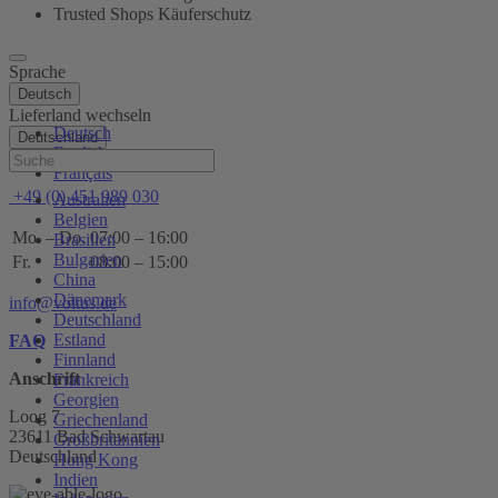
Trusted Shops Käuferschutz
Sprache
Deutsch
Lieferland wechseln
Deutsch
Deutschland
English
Hilfe
Français
+49 (0) 451 989 030
Australien
Belgien
Mo. – Do.
07:00 – 16:00
Brasilien
Bulgarien
Fr.
08:00 – 15:00
China
Dänemark
info@voltus.de
Deutschland
Estland
FAQ
Finnland
Anschrift
Frankreich
Georgien
Loog 7
Griechenland
23611 Bad Schwartau
Großbritannien
Deutschland
Hong Kong
Indien