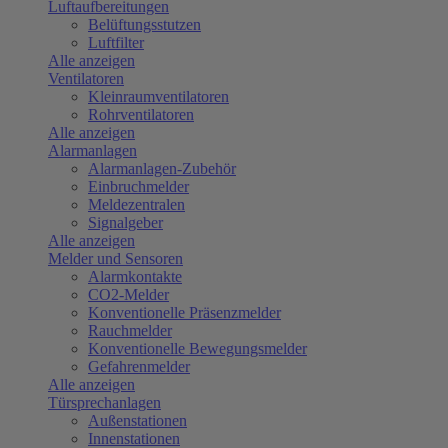
Luftaufbereitungen
Belüftungsstutzen
Luftfilter
Alle anzeigen
Ventilatoren
Kleinraumventilatoren
Rohrventilatoren
Alle anzeigen
Alarmanlagen
Alarmanlagen-Zubehör
Einbruchmelder
Meldezentralen
Signalgeber
Alle anzeigen
Melder und Sensoren
Alarmkontakte
CO2-Melder
Konventionelle Präsenzmelder
Rauchmelder
Konventionelle Bewegungsmelder
Gefahrenmelder
Alle anzeigen
Türsprechanlagen
Außenstationen
Innenstationen