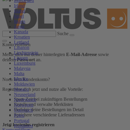
Indonesien
Irland
Island
Israel
Italien
Japan
Kanada
Suche
Kroatien
Lettland
Konto eröffnen
Libanon
Liechtenstein
Melde dich mit deiner hinterlegten
E-Mail-Adresse
sowie
Litauen
deinem
Passwort
an.
Luxemburg
Malaysia
Malta
Mexiko
Noch kein Kundenkonto?
Moldawien
Monaco
Registriere dich jetzt und nutze alle Vorteile:
Neuseeland
Spare Zeit bei zukünftigen Bestellungen
Niederlande
Erstelle und verwalte Merklisten
Norwegen
Verfolge deine Bestellungen im Detail
Österreich
Speichere verschiedene Lieferadressen
Polen
Portugal
Jetzt kostenlos registrieren
Rumänien
Konto eröffnen