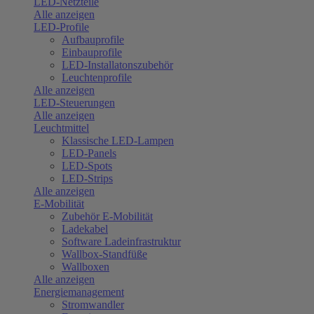
LED-Netzteile
Alle anzeigen
LED-Profile
Aufbauprofile
Einbauprofile
LED-Installatonszubehör
Leuchtenprofile
Alle anzeigen
LED-Steuerungen
Alle anzeigen
Leuchtmittel
Klassische LED-Lampen
LED-Panels
LED-Spots
LED-Strips
Alle anzeigen
E-Mobilität
Zubehör E-Mobilität
Ladekabel
Software Ladeinfrastruktur
Wallbox-Standfüße
Wallboxen
Alle anzeigen
Energiemanagement
Stromwandler