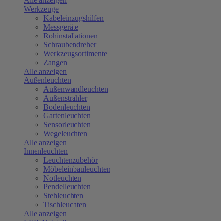
Alle anzeigen
Werkzeuge
Kabeleinzugshilfen
Messgeräte
Rohinstallationen
Schraubendreher
Werkzeugsortimente
Zangen
Alle anzeigen
Außenleuchten
Außenwandleuchten
Außenstrahler
Bodenleuchten
Gartenleuchten
Sensorleuchten
Wegeleuchten
Alle anzeigen
Innenleuchten
Leuchtenzubehör
Möbeleinbauleuchten
Notleuchten
Pendelleuchten
Stehleuchten
Tischleuchten
Alle anzeigen