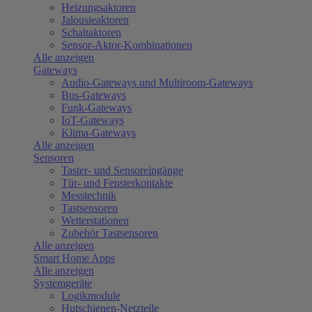
Heizungsaktoren
Jalousieaktoren
Schaltaktoren
Sensor-Aktor-Kombinationen
Alle anzeigen
Gateways
Audio-Gateways und Multiroom-Gateways
Bus-Gateways
Funk-Gateways
IoT-Gateways
Klima-Gateways
Alle anzeigen
Sensoren
Taster- und Sensoreingänge
Tür- und Fensterkontakte
Messtechnik
Tastsensoren
Wetterstationen
Zubehör Tastsensoren
Alle anzeigen
Smart Home Apps
Alle anzeigen
Systemgeräte
Logikmodule
Hutschienen-Netzteile