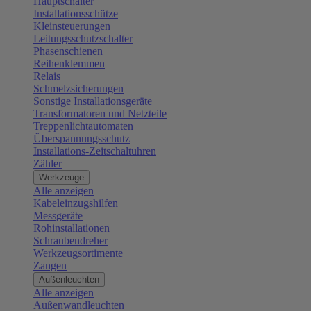
Hauptschalter
Installationsschütze
Kleinsteuerungen
Leitungsschutzschalter
Phasenschienen
Reihenklemmen
Relais
Schmelzsicherungen
Sonstige Installationsgeräte
Transformatoren und Netzteile
Treppenlichtautomaten
Überspannungsschutz
Installations-Zeitschaltuhren
Zähler
Werkzeuge
Alle anzeigen
Kabeleinzugshilfen
Messgeräte
Rohinstallationen
Schraubendreher
Werkzeugsortimente
Zangen
Außenleuchten
Alle anzeigen
Außenwandleuchten