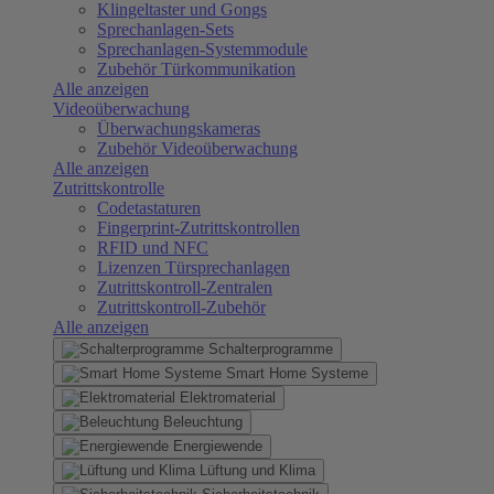
Klingeltaster und Gongs
Sprechanlagen-Sets
Sprechanlagen-Systemmodule
Zubehör Türkommunikation
Alle anzeigen
Videoüberwachung
Überwachungskameras
Zubehör Videoüberwachung
Alle anzeigen
Zutrittskontrolle
Codetastaturen
Fingerprint-Zutrittskontrollen
RFID und NFC
Lizenzen Türsprechanlagen
Zutrittskontroll-Zentralen
Zutrittskontroll-Zubehör
Alle anzeigen
Schalterprogramme
Smart Home Systeme
Elektromaterial
Beleuchtung
Energiewende
Lüftung und Klima