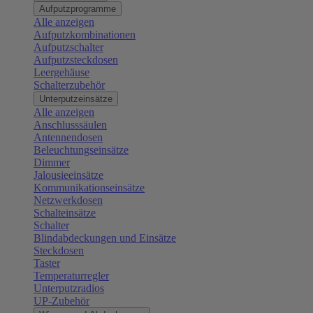
Aufputzprogramme
Alle anzeigen
Aufputzkombinationen
Aufputzschalter
Aufputzsteckdosen
Leergehäuse
Schalterzubehör
Unterputzeinsätze
Alle anzeigen
Anschlusssäulen
Antennendosen
Beleuchtungseinsätze
Dimmer
Jalousieeinsätze
Kommunikationseinsätze
Netzwerkdosen
Schalteinsätze
Schalter
Blindabdeckungen und Einsätze
Steckdosen
Taster
Temperaturregler
Unterputzradios
UP-Zubehör