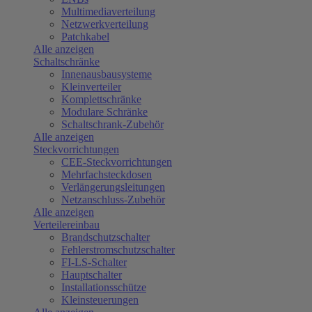
Multimediaverteilung
Netzwerkverteilung
Patchkabel
Alle anzeigen
Schaltschränke
Innenausbausysteme
Kleinverteiler
Komplettschränke
Modulare Schränke
Schaltschrank-Zubehör
Alle anzeigen
Steckvorrichtungen
CEE-Steckvorrichtungen
Mehrfachsteckdosen
Verlängerungsleitungen
Netzanschluss-Zubehör
Alle anzeigen
Verteilereinbau
Brandschutzschalter
Fehlerstromschutzschalter
FI-LS-Schalter
Hauptschalter
Installationsschütze
Kleinsteuerungen