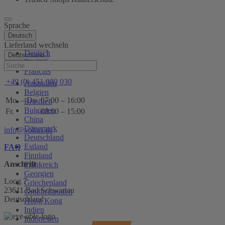
Sprache
Deutsch
Lieferland wechseln
Deutsch
Deutschland
English
Hilfe
Français
+49 (0) 451 989 030
Australien
Belgien
Mo. – Do.
07:00 – 16:00
Brasilien
Bulgarien
Fr.
08:00 – 15:00
China
Dänemark
info@voltus.de
Deutschland
Estland
FAQ
Finnland
Anschrift
Frankreich
Georgien
Loog 7
Griechenland
23611 Bad Schwartau
Großbritannien
Deutschland
Hong Kong
Indien
Indonesien