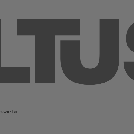
sswort
an.