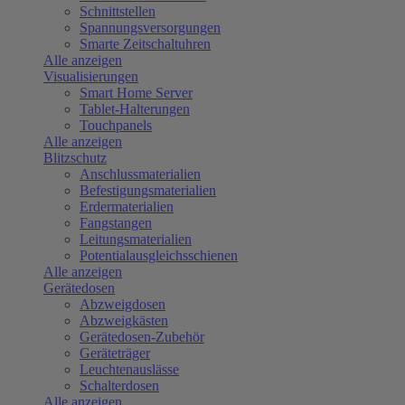
Schnittstellen
Spannungsversorgungen
Smarte Zeitschaltuhren
Alle anzeigen
Visualisierungen
Smart Home Server
Tablet-Halterungen
Touchpanels
Alle anzeigen
Blitzschutz
Anschlussmaterialien
Befestigungsmaterialien
Erdermaterialien
Fangstangen
Leitungsmaterialien
Potentialausgleichsschienen
Alle anzeigen
Gerätedosen
Abzweigdosen
Abzweigkästen
Gerätedosen-Zubehör
Geräteträger
Leuchtenauslässe
Schalterdosen
Alle anzeigen