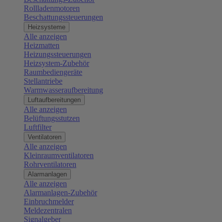
Rollladenmotoren
Beschattungssteuerungen
Heizsysteme
Alle anzeigen
Heizmatten
Heizungssteuerungen
Heizsystem-Zubehör
Raumbediengeräte
Stellantriebe
Warmwasseraufbereitung
Luftaufbereitungen
Alle anzeigen
Belüftungsstutzen
Luftfilter
Ventilatoren
Alle anzeigen
Kleinraumventilatoren
Rohrventilatoren
Alarmanlagen
Alle anzeigen
Alarmanlagen-Zubehör
Einbruchmelder
Meldezentralen
Signalgeber