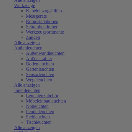
Alle anzeigen
Werkzeuge
Kabeleinzugshilfen
Messgeräte
Rohinstallationen
Schraubendreher
Werkzeugsortimente
Zangen
Alle anzeigen
Außenleuchten
Außenwandleuchten
Außenstrahler
Bodenleuchten
Gartenleuchten
Sensorleuchten
Wegeleuchten
Alle anzeigen
Innenleuchten
Leuchtenzubehör
Möbeleinbauleuchten
Notleuchten
Pendelleuchten
Stehleuchten
Tischleuchten
Alle anzeigen