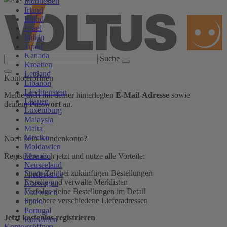
Indonesien
Irland
Island
Israel
Italien
Japan
Kanada
Suche
Kroatien
Lettland
Konto eröffnen
Libanon
Liechtenstein
Melde dich mit deiner hinterlegten
E-Mail-Adresse
sowie
Litauen
deinem
Passwort
an.
Luxemburg
Malaysia
Malta
Mexiko
Noch kein Kundenkonto?
Moldawien
Monaco
Registriere dich jetzt und nutze alle Vorteile:
Neuseeland
Spare Zeit bei zukünftigen Bestellungen
Niederlande
Erstelle und verwalte Merklisten
Norwegen
Verfolge deine Bestellungen im Detail
Österreich
Speichere verschiedene Lieferadressen
Polen
Portugal
Jetzt kostenlos registrieren
Rumänien
Konto eröffnen