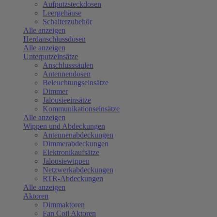
Aufputzsteckdosen
Leergehäuse
Schalterzubehör
Alle anzeigen
Herdanschlussdosen
Alle anzeigen
Unterputzeinsätze
Anschlusssäulen
Antennendosen
Beleuchtungseinsätze
Dimmer
Jalousieeinsätze
Kommunikationseinsätze
Alle anzeigen
Wippen und Abdeckungen
Antennenabdeckungen
Dimmerabdeckungen
Elektronikaufsätze
Jalousiewippen
Netzwerkabdeckungen
RTR-Abdeckungen
Alle anzeigen
Aktoren
Dimmaktoren
Fan Coil Aktoren