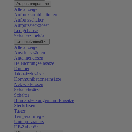
Aufputzprogramme
Alle anzeigen
Aufputzkombinationen
Aufputzschalter
Aufputzsteckdosen
Leergehäuse
Schalterzubehör
Unterputzeinsätze
Alle anzeigen
Anschlusssäulen
Antennendosen
Beleuchtungseinsätze
Dimmer
Jalousieeinsätze
Kommunikationseinsätze
Netzwerkdosen
Schalteinsätze
Schalter
Blindabdeckungen und Einsätze
Steckdosen
Taster
Temperaturregler
Unterputzradios
UP-Zubehör