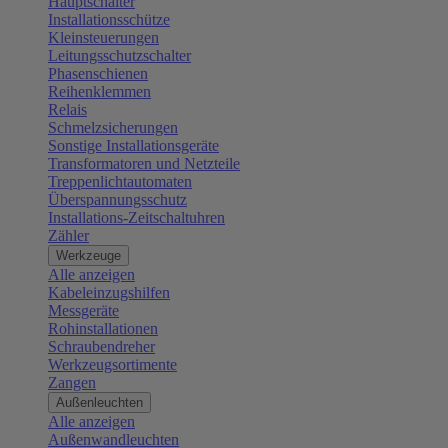
Hauptschalter
Installationsschütze
Kleinsteuerungen
Leitungsschutzschalter
Phasenschienen
Reihenklemmen
Relais
Schmelzsicherungen
Sonstige Installationsgeräte
Transformatoren und Netzteile
Treppenlichtautomaten
Überspannungsschutz
Installations-Zeitschaltuhren
Zähler
Werkzeuge
Alle anzeigen
Kabeleinzugshilfen
Messgeräte
Rohinstallationen
Schraubendreher
Werkzeugsortimente
Zangen
Außenleuchten
Alle anzeigen
Außenwandleuchten