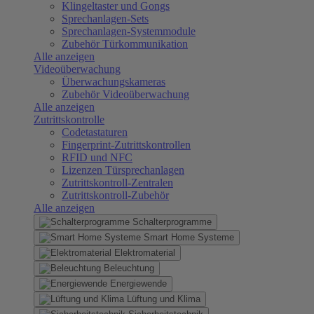
Klingeltaster und Gongs
Sprechanlagen-Sets
Sprechanlagen-Systemmodule
Zubehör Türkommunikation
Alle anzeigen
Videoüberwachung
Überwachungskameras
Zubehör Videoüberwachung
Alle anzeigen
Zutrittskontrolle
Codetastaturen
Fingerprint-Zutrittskontrollen
RFID und NFC
Lizenzen Türsprechanlagen
Zutrittskontroll-Zentralen
Zutrittskontroll-Zubehör
Alle anzeigen
Schalterprogramme
Smart Home Systeme
Elektromaterial
Beleuchtung
Energiewende
Lüftung und Klima