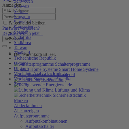
Schweden
Anmelden
Schweiz
Serbien
Singapur
Slowakei
Angemeldet bleiben
Slowenien
Passwort vergessen?
Spanien
Registriere dich jetzt.
Südafrika
Anmelden
Südkorea
Taiwan
Thailand
Der Warenkorb ist leer.
Tschechische Republik
Ukraine
Schalterprogramme
Ungarn
Smart Home Systeme
Vereinigte Arabische Emirate
Elektromaterial
Vereinigte Staaten von Amerika
Beleuchtung
Zypern
Energiewende
Lüftung und Klima
Sicherheitstechnik
Marken
Abdeckrahmen
Alle anzeigen
Aufputzprogramme
Aufputzkombinationen
Aufputzschalter