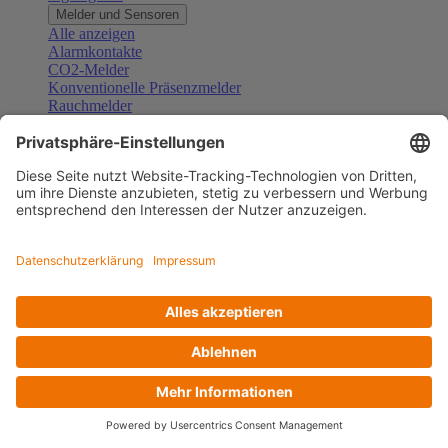
Melder und Sensoren
Alle anzeigen
Alarmkontakte
CO2-Melder
Konventionelle Präsenzmelder
Rauchmelder
Konventionelle Bewegungsmelder
Gefahrenmelder
Zubehör Melder und Sensoren
Türsprechanlagen
Alle anzeigen
Außenstationen
Innenstationen
Klingeltaster und Gongs
Sprechanlagen-Sets
Sprechanlagen-Systemmodule
Zubehör Türkommunikation
Videoüberwachung
Alle anzeigen
Überwachungskameras
Zubehör Videoüberwachung
Zutrittskontrolle
Alle anzeigen
Codetastaturen