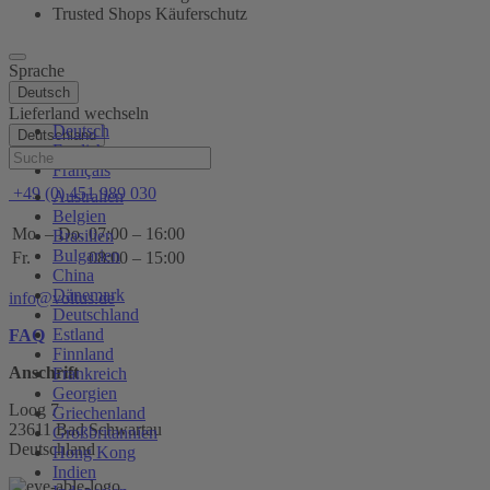
Trusted Shops Käuferschutz
Sprache
Deutsch
Lieferland wechseln
Deutsch
Deutschland
English
Hilfe
Français
+49 (0) 451 989 030
Australien
Belgien
Mo. – Do.
07:00 – 16:00
Brasilien
Bulgarien
Fr.
08:00 – 15:00
China
Dänemark
info@voltus.de
Deutschland
Estland
FAQ
Finnland
Anschrift
Frankreich
Georgien
Loog 7
Griechenland
23611 Bad Schwartau
Großbritannien
Deutschland
Hong Kong
Indien