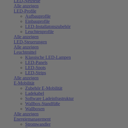
LED-Netzteile
Alle anzeigen
LED-Profile
Aufbauprofile
Einbauprofile
LED-Installatonszubehör
Leuchtenprofile
Alle anzeigen
LED-Steuerungen
Alle anzeigen
Leuchtmittel
Klassische LED-Lampen
LED-Panels
LED-Spots
LED-Strips
Alle anzeigen
E-Mobilität
Zubehör E-Mobilität
Ladekabel
Software Ladeinfrastruktur
Wallbox-Standfüße
Wallboxen
Alle anzeigen
Energiemanagement
Stromwandler