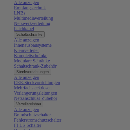
Alle anzeigen
Empfangstechnik
LNBs
Multimediaverteilung
Netzwerkverteilung
Patchkabel
Schaltschränke
Alle anzeigen
Innenausbausysteme
Kleinverteiler
Komplettschränke
Modulare Schränke
Schaltschrank-Zubehör
Steckvorrichtungen
Alle anzeigen
CEE-Steckvorrichtungen
Mehrfachsteckdosen
Verlängerungsleitungen
Netzanschluss-Zubehör
Verteilereinbau
Alle anzeigen
Brandschutzschalter
Fehlerstromschutzschalter
FI-LS-Schalter