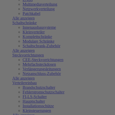
Multimediaverteilung
Netzwerkverteilung
Patchkabel
Alle anzeigen
Schaltschränke
Innenausbausysteme
Kleinverteiler
Komplettschränke
Modulare Schränke
Schaltschrank-Zubehör
Alle anzeigen
Steckvorrichtungen
CEE-Steckvorrichtungen
Mehrfachsteckdosen
Verlängerungsleitungen
Netzanschluss-Zubehör
Alle anzeigen
Verteilereinbau
Brandschutzschalter
Fehlerstromschutzschalter
FI-LS-Schalter
Hauptschalter
Installationsschütze
Kleinsteuerungen