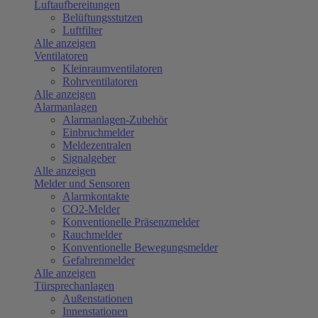
Luftaufbereitungen
Belüftungsstutzen
Luftfilter
Alle anzeigen
Ventilatoren
Kleinraumventilatoren
Rohrventilatoren
Alle anzeigen
Alarmanlagen
Alarmanlagen-Zubehör
Einbruchmelder
Meldezentralen
Signalgeber
Alle anzeigen
Melder und Sensoren
Alarmkontakte
CO2-Melder
Konventionelle Präsenzmelder
Rauchmelder
Konventionelle Bewegungsmelder
Gefahrenmelder
Alle anzeigen
Türsprechanlagen
Außenstationen
Innenstationen