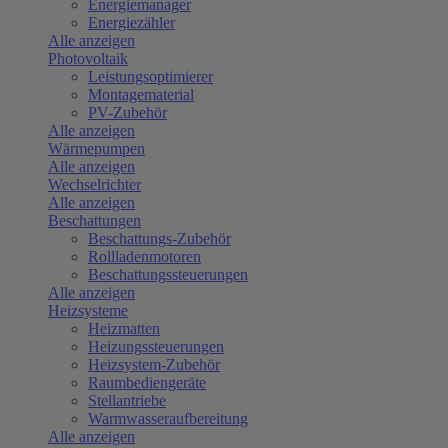
Energiemanager
Energiezähler
Alle anzeigen
Photovoltaik
Leistungsoptimierer
Montagematerial
PV-Zubehör
Alle anzeigen
Wärmepumpen
Alle anzeigen
Wechselrichter
Alle anzeigen
Beschattungen
Beschattungs-Zubehör
Rollladenmotoren
Beschattungssteuerungen
Alle anzeigen
Heizsysteme
Heizmatten
Heizungssteuerungen
Heizsystem-Zubehör
Raumbediengeräte
Stellantriebe
Warmwasseraufbereitung
Alle anzeigen