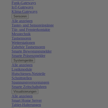
Funk-Gateways
IoT-Gateways
Klima-Gateways
Sensoren
Alle anzeigen
Taster- und Sensoreingänge
Tür- und Fensterkontakte
Messtechnik
Tastsensoren
Wetterstationen
Zubehör Tastsensoren
Smarte Bewegungsmelder
Smarte Präsenzmelder
Systemgeräte
Alle anzeigen
Logikmodule
Hutschienen-Netzteile
Schnittstellen
Spannungsversorgungen
Smarte Zeitschaltuhren
Visualisierungen
Alle anzeigen
Smart Home Server
Tablet-Halterungen