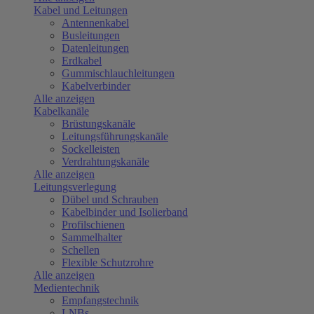
Kabel und Leitungen
Antennenkabel
Busleitungen
Datenleitungen
Erdkabel
Gummischlauchleitungen
Kabelverbinder
Alle anzeigen
Kabelkanäle
Brüstungskanäle
Leitungsführungskanäle
Sockelleisten
Verdrahtungskanäle
Alle anzeigen
Leitungsverlegung
Dübel und Schrauben
Kabelbinder und Isolierband
Profilschienen
Sammelhalter
Schellen
Flexible Schutzrohre
Alle anzeigen
Medientechnik
Empfangstechnik
LNBs