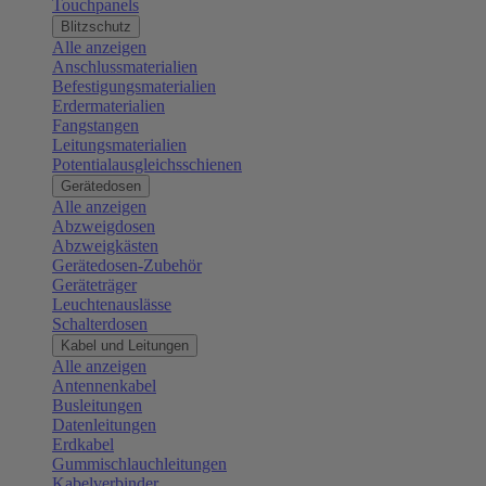
Touchpanels
Blitzschutz
Alle anzeigen
Anschlussmaterialien
Befestigungsmaterialien
Erdermaterialien
Fangstangen
Leitungsmaterialien
Potentialausgleichsschienen
Gerätedosen
Alle anzeigen
Abzweigdosen
Abzweigkästen
Gerätedosen-Zubehör
Geräteträger
Leuchtenauslässe
Schalterdosen
Kabel und Leitungen
Alle anzeigen
Antennenkabel
Busleitungen
Datenleitungen
Erdkabel
Gummischlauchleitungen
Kabelverbinder