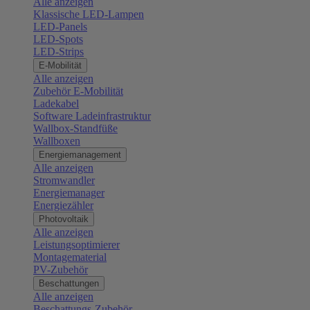
Alle anzeigen
Klassische LED-Lampen
LED-Panels
LED-Spots
LED-Strips
E-Mobilität
Alle anzeigen
Zubehör E-Mobilität
Ladekabel
Software Ladeinfrastruktur
Wallbox-Standfüße
Wallboxen
Energiemanagement
Alle anzeigen
Stromwandler
Energiemanager
Energiezähler
Photovoltaik
Alle anzeigen
Leistungsoptimierer
Montagematerial
PV-Zubehör
Beschattungen
Alle anzeigen
Beschattungs-Zubehör