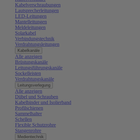
Kabelverschraubungen
Lautsprecherleitungen
LED-Leitungen
Mantelleitungen
Meldeleitungen
Solarkabel
Verbindungstechnik
Verdrahtungsleitungen
Kabelkanäle
Alle anzeigen
Brüstungskanäle
Leitungsführungskanäle
Sockelleisten
Verdrahtungskanäle
Leitungsverlegung
Alle anzeigen
Dübel und Schrauben
Kabelbinder und Isolierband
Profilschienen
Sammelhalter
Schellen
Flexible Schutzrohre
Stangenrohre
Medientechnik