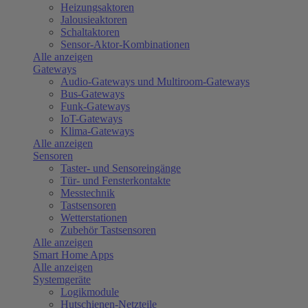
Heizungsaktoren
Jalousieaktoren
Schaltaktoren
Sensor-Aktor-Kombinationen
Alle anzeigen
Gateways
Audio-Gateways und Multiroom-Gateways
Bus-Gateways
Funk-Gateways
IoT-Gateways
Klima-Gateways
Alle anzeigen
Sensoren
Taster- und Sensoreingänge
Tür- und Fensterkontakte
Messtechnik
Tastsensoren
Wetterstationen
Zubehör Tastsensoren
Alle anzeigen
Smart Home Apps
Alle anzeigen
Systemgeräte
Logikmodule
Hutschienen-Netzteile