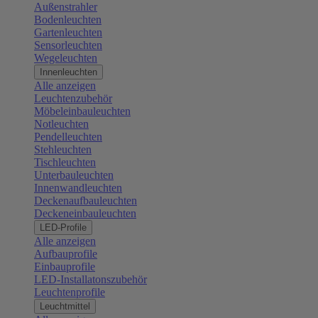
Außenstrahler
Bodenleuchten
Gartenleuchten
Sensorleuchten
Wegeleuchten
Innenleuchten
Alle anzeigen
Leuchtenzubehör
Möbeleinbauleuchten
Notleuchten
Pendelleuchten
Stehleuchten
Tischleuchten
Unterbauleuchten
Innenwandleuchten
Deckenaufbauleuchten
Deckeneinbauleuchten
LED-Profile
Alle anzeigen
Aufbauprofile
Einbauprofile
LED-Installatonszubehör
Leuchtenprofile
Leuchtmittel