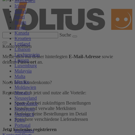
Indonesien
Irland
Island
Israel
Italien
Japan
Kanada
Suche
Kroatien
Lettland
Konto eröffnen
Libanon
Liechtenstein
Melde dich mit deiner hinterlegten
E-Mail-Adresse
sowie
Litauen
deinem
Passwort
an.
Luxemburg
Malaysia
Malta
Mexiko
Noch kein Kundenkonto?
Moldawien
Monaco
Registriere dich jetzt und nutze alle Vorteile:
Neuseeland
Spare Zeit bei zukünftigen Bestellungen
Niederlande
Erstelle und verwalte Merklisten
Norwegen
Verfolge deine Bestellungen im Detail
Österreich
Speichere verschiedene Lieferadressen
Polen
Portugal
Jetzt kostenlos registrieren
Rumänien
Konto eröffnen