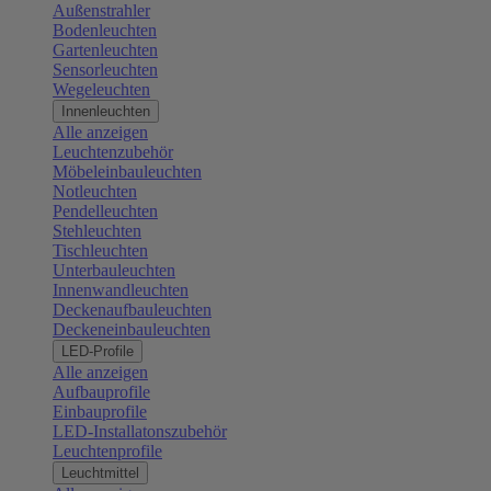
Außenstrahler
Bodenleuchten
Gartenleuchten
Sensorleuchten
Wegeleuchten
Innenleuchten
Alle anzeigen
Leuchtenzubehör
Möbeleinbauleuchten
Notleuchten
Pendelleuchten
Stehleuchten
Tischleuchten
Unterbauleuchten
Innenwandleuchten
Deckenaufbauleuchten
Deckeneinbauleuchten
LED-Profile
Alle anzeigen
Aufbauprofile
Einbauprofile
LED-Installatonszubehör
Leuchtenprofile
Leuchtmittel