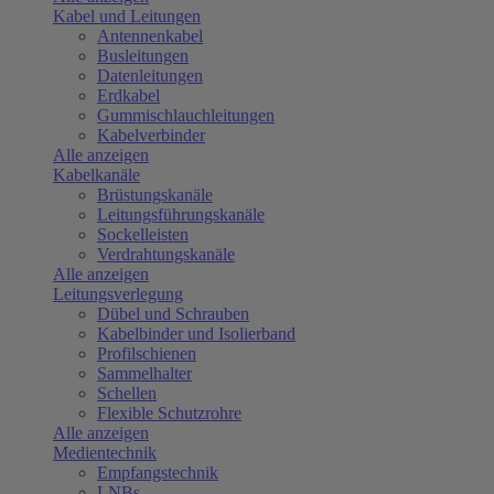
Kabel und Leitungen
Antennenkabel
Busleitungen
Datenleitungen
Erdkabel
Gummischlauchleitungen
Kabelverbinder
Alle anzeigen
Kabelkanäle
Brüstungskanäle
Leitungsführungskanäle
Sockelleisten
Verdrahtungskanäle
Alle anzeigen
Leitungsverlegung
Dübel und Schrauben
Kabelbinder und Isolierband
Profilschienen
Sammelhalter
Schellen
Flexible Schutzrohre
Alle anzeigen
Medientechnik
Empfangstechnik
LNBs