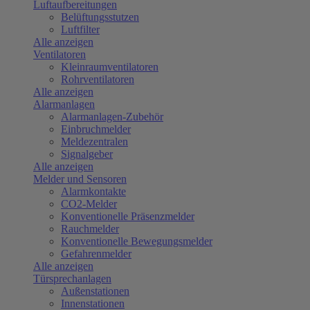
Luftaufbereitungen
Belüftungsstutzen
Luftfilter
Alle anzeigen
Ventilatoren
Kleinraumventilatoren
Rohrventilatoren
Alle anzeigen
Alarmanlagen
Alarmanlagen-Zubehör
Einbruchmelder
Meldezentralen
Signalgeber
Alle anzeigen
Melder und Sensoren
Alarmkontakte
CO2-Melder
Konventionelle Präsenzmelder
Rauchmelder
Konventionelle Bewegungsmelder
Gefahrenmelder
Alle anzeigen
Türsprechanlagen
Außenstationen
Innenstationen