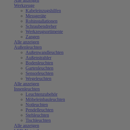
Alle anzeigen
Werkzeuge
Kabeleinzugshilfen
Messgeräte
Rohinstallationen
Schraubendreher
Werkzeugsortimente
Zangen
Alle anzeigen
Außenleuchten
Außenwandleuchten
Außenstrahler
Bodenleuchten
Gartenleuchten
Sensorleuchten
Wegeleuchten
Alle anzeigen
Innenleuchten
Leuchtenzubehör
Möbeleinbauleuchten
Notleuchten
Pendelleuchten
Stehleuchten
Tischleuchten
Alle anzeigen