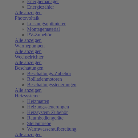
Energiemanager
Energiezähler
Alle anzeigen
Photovoltaik
Leistungsoptimierer
Montagematerial
PV-Zubehör
Alle anzeigen
Wärmepumpen
Alle anzeigen
Wechselrichter
Alle anzeigen
Beschattungen
Beschattungs-Zubehör
Rollladenmotoren
Beschattungssteuerungen
Alle anzeigen
Heizsysteme
Heizmatten
Heizungssteuerungen
Heizsystem-Zubehör
Raumbediengeräte
Stellantriebe
Warmwasseraufbereitung
Alle anzeigen