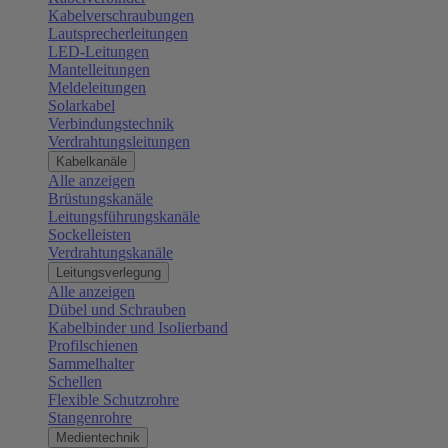
Kabelverschraubungen
Lautsprecherleitungen
LED-Leitungen
Mantelleitungen
Meldeleitungen
Solarkabel
Verbindungstechnik
Verdrahtungsleitungen
Kabelkanäle
Alle anzeigen
Brüstungskanäle
Leitungsführungskanäle
Sockelleisten
Verdrahtungskanäle
Leitungsverlegung
Alle anzeigen
Dübel und Schrauben
Kabelbinder und Isolierband
Profilschienen
Sammelhalter
Schellen
Flexible Schutzrohre
Stangenrohre
Medientechnik