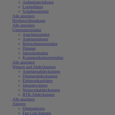
Aufputzsteckdosen
Leergehäuse
Schalterzubehör
Alle anzeigen
Herdanschlussdosen
Alle anzeigen
Unterputzeinsätze
Anschlusssäulen
Antennendosen
Beleuchtungseinsätze
Dimmer
Jalousieeinsätze
Kommunikationseinsätze
Alle anzeigen
Wippen und Abdeckungen
Antennenabdeckungen
Dimmerabdeckungen
Elektronikaufsätze
Jalousiewippen
Netzwerkabdeckungen
RTR-Abdeckungen
Alle anzeigen
Aktoren
Dimmaktoren
Fan Coil Aktoren