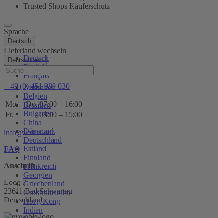
Trusted Shops Käuferschutz
Sprache
Deutsch
Lieferland wechseln
Deutsch
Deutschland
English
Hilfe
Français
+49 (0) 451 989 030
Australien
Belgien
Mo. – Do.
07:00 – 16:00
Brasilien
Bulgarien
Fr.
08:00 – 15:00
China
Dänemark
info@voltus.de
Deutschland
Estland
FAQ
Finnland
Anschrift
Frankreich
Georgien
Loog 7
Griechenland
23611 Bad Schwartau
Großbritannien
Deutschland
Hong Kong
Indien