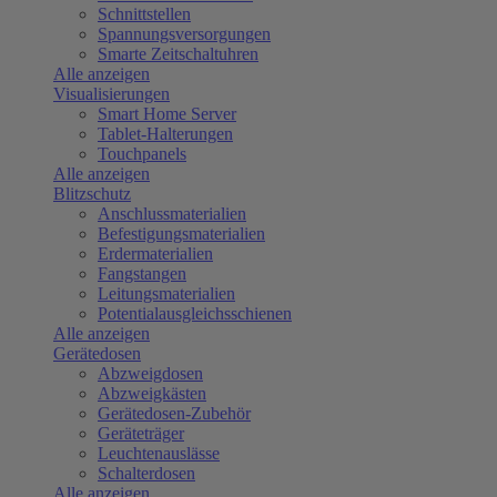
Schnittstellen
Spannungsversorgungen
Smarte Zeitschaltuhren
Alle anzeigen
Visualisierungen
Smart Home Server
Tablet-Halterungen
Touchpanels
Alle anzeigen
Blitzschutz
Anschlussmaterialien
Befestigungsmaterialien
Erdermaterialien
Fangstangen
Leitungsmaterialien
Potentialausgleichsschienen
Alle anzeigen
Gerätedosen
Abzweigdosen
Abzweigkästen
Gerätedosen-Zubehör
Geräteträger
Leuchtenauslässe
Schalterdosen
Alle anzeigen