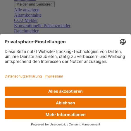
Melder und Sensoren
Alle anzeigen
Alarmkontakte
CO2-Melder
Konventionelle Präsenzmelder
Rauchmelder
Konventionelle Bewegungsmelder
Gefahrenmelder
Zubehör Melder und Sensoren
Türsprechanlagen
Alle anzeigen
Außenstationen
Innenstationen
Klingeltaster und Gongs
Sprechanlagen-Sets
Sprechanlagen-Systemmodule
Zubehör Türkommunikation
Videoüberwachung
Alle anzeigen
Überwachungskameras
Zubehör Videoüberwachung
Zutrittskontrolle
Alle anzeigen
Codetastaturen