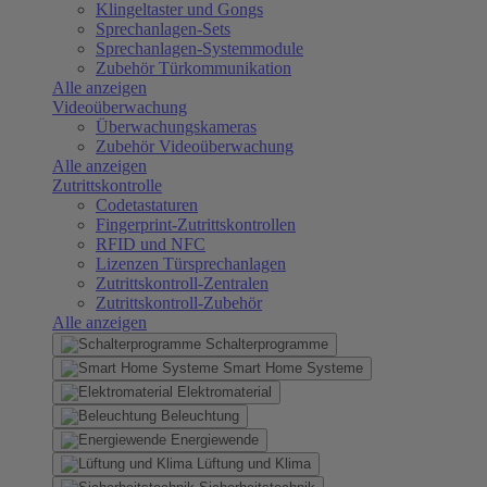
Klingeltaster und Gongs
Sprechanlagen-Sets
Sprechanlagen-Systemmodule
Zubehör Türkommunikation
Alle anzeigen
Videoüberwachung
Überwachungskameras
Zubehör Videoüberwachung
Alle anzeigen
Zutrittskontrolle
Codetastaturen
Fingerprint-Zutrittskontrollen
RFID und NFC
Lizenzen Türsprechanlagen
Zutrittskontroll-Zentralen
Zutrittskontroll-Zubehör
Alle anzeigen
Schalterprogramme
Smart Home Systeme
Elektromaterial
Beleuchtung
Energiewende
Lüftung und Klima