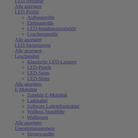
LED-Netzteile
Alle anzeigen
LED-Profile
Aufbauprofile
Einbauprofile
LED-Installatonszubehör
Leuchtenprofile
Alle anzeigen
LED-Steuerungen
Alle anzeigen
Leuchtmittel
Klassische LED-Lampen
LED-Panels
LED-Spots
LED-Strips
Alle anzeigen
E-Mobilität
Zubehör E-Mobilität
Ladekabel
Software Ladeinfrastruktur
Wallbox-Standfüße
Wallboxen
Alle anzeigen
Energiemanagement
Stromwandler