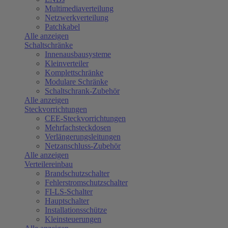
Multimediaverteilung
Netzwerkverteilung
Patchkabel
Alle anzeigen
Schaltschränke
Innenausbausysteme
Kleinverteiler
Komplettschränke
Modulare Schränke
Schaltschrank-Zubehör
Alle anzeigen
Steckvorrichtungen
CEE-Steckvorrichtungen
Mehrfachsteckdosen
Verlängerungsleitungen
Netzanschluss-Zubehör
Alle anzeigen
Verteilereinbau
Brandschutzschalter
Fehlerstromschutzschalter
FI-LS-Schalter
Hauptschalter
Installationsschütze
Kleinsteuerungen