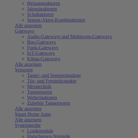
Heizungsaktoren
Jalousieaktoren
Schaltaktoren
Sensor-Aktor-Kombinationen
Alle anzeigen
Gateways
Audio-Gateways und Multiroom-Gateways
Bus-Gateways
Funk-Gateways
IoT-Gateways
Klima-Gateways
Alle anzeigen
Sensoren
Taster- und Sensoreingänge
Tür- und Fensterkontakte
Messtechnik
Tastsensoren
Wetterstationen
Zubehör Tastsensoren
Alle anzeigen
Smart Home Apps
Alle anzeigen
Systemgeräte
Logikmodule
Hutschienen-Netzteile