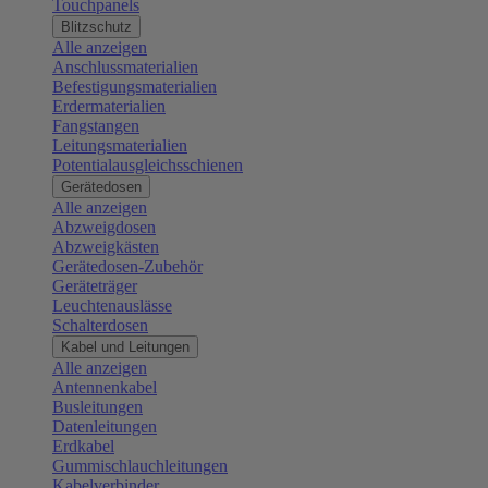
Touchpanels
Blitzschutz
Alle anzeigen
Anschlussmaterialien
Befestigungsmaterialien
Erdermaterialien
Fangstangen
Leitungsmaterialien
Potentialausgleichsschienen
Gerätedosen
Alle anzeigen
Abzweigdosen
Abzweigkästen
Gerätedosen-Zubehör
Geräteträger
Leuchtenauslässe
Schalterdosen
Kabel und Leitungen
Alle anzeigen
Antennenkabel
Busleitungen
Datenleitungen
Erdkabel
Gummischlauchleitungen
Kabelverbinder