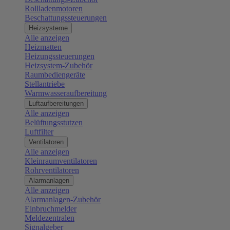
Rollladenmotoren
Beschattungssteuerungen
Heizsysteme
Alle anzeigen
Heizmatten
Heizungssteuerungen
Heizsystem-Zubehör
Raumbediengeräte
Stellantriebe
Warmwasseraufbereitung
Luftaufbereitungen
Alle anzeigen
Belüftungsstutzen
Luftfilter
Ventilatoren
Alle anzeigen
Kleinraumventilatoren
Rohrventilatoren
Alarmanlagen
Alle anzeigen
Alarmanlagen-Zubehör
Einbruchmelder
Meldezentralen
Signalgeber