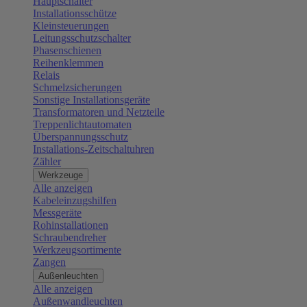
Hauptschalter
Installationsschütze
Kleinsteuerungen
Leitungsschutzschalter
Phasenschienen
Reihenklemmen
Relais
Schmelzsicherungen
Sonstige Installationsgeräte
Transformatoren und Netzteile
Treppenlichtautomaten
Überspannungsschutz
Installations-Zeitschaltuhren
Zähler
Werkzeuge
Alle anzeigen
Kabeleinzugshilfen
Messgeräte
Rohinstallationen
Schraubendreher
Werkzeugsortimente
Zangen
Außenleuchten
Alle anzeigen
Außenwandleuchten