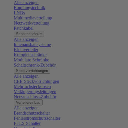
Alle anzeigen
Empfangstechnik
LNBs
Multimediaverteilung
Netzwerkverteilung
Patchkabel
Schaltschränke
Alle anzeigen
Innenausbausysteme
Kleinverteiler
Komplettschränke
Modulare Schränke
Schaltschrank-Zubehör
Steckvorrichtungen
Alle anzeigen
CEE-Steckvorrichtungen
Mehrfachsteckdosen
Verlängerungsleitungen
Netzanschluss-Zubehör
Verteilereinbau
Alle anzeigen
Brandschutzschalter
Fehlerstromschutzschalter
FI-LS-Schalter