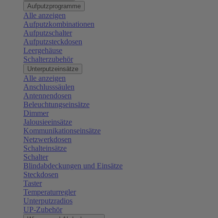
Aufputzprogramme
Alle anzeigen
Aufputzkombinationen
Aufputzschalter
Aufputzsteckdosen
Leergehäuse
Schalterzubehör
Unterputzeinsätze
Alle anzeigen
Anschlusssäulen
Antennendosen
Beleuchtungseinsätze
Dimmer
Jalousieeinsätze
Kommunikationseinsätze
Netzwerkdosen
Schalteinsätze
Schalter
Blindabdeckungen und Einsätze
Steckdosen
Taster
Temperaturregler
Unterputzradios
UP-Zubehör