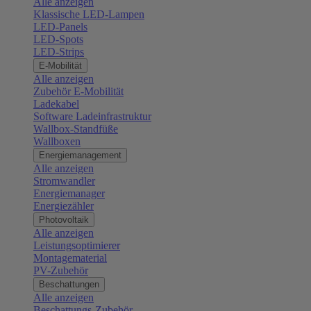
Alle anzeigen
Klassische LED-Lampen
LED-Panels
LED-Spots
LED-Strips
E-Mobilität
Alle anzeigen
Zubehör E-Mobilität
Ladekabel
Software Ladeinfrastruktur
Wallbox-Standfüße
Wallboxen
Energiemanagement
Alle anzeigen
Stromwandler
Energiemanager
Energiezähler
Photovoltaik
Alle anzeigen
Leistungsoptimierer
Montagematerial
PV-Zubehör
Beschattungen
Alle anzeigen
Beschattungs-Zubehör