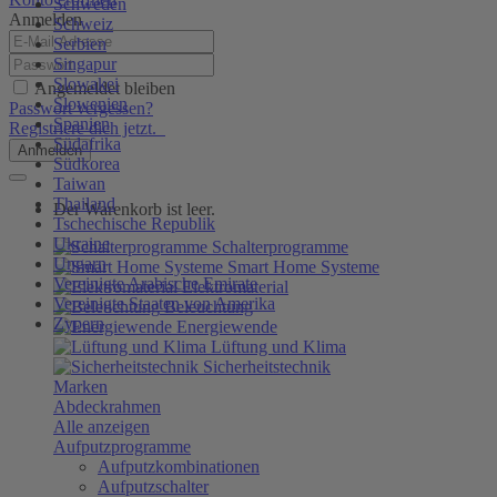
Schweden
Anmelden
Schweiz
Serbien
Singapur
Slowakei
Angemeldet bleiben
Slowenien
Passwort vergessen?
Spanien
Registriere dich jetzt.
Südafrika
Anmelden
Südkorea
Taiwan
Thailand
Der Warenkorb ist leer.
Tschechische Republik
Ukraine
Schalterprogramme
Ungarn
Smart Home Systeme
Vereinigte Arabische Emirate
Elektromaterial
Vereinigte Staaten von Amerika
Beleuchtung
Zypern
Energiewende
Lüftung und Klima
Sicherheitstechnik
Marken
Abdeckrahmen
Alle anzeigen
Aufputzprogramme
Aufputzkombinationen
Aufputzschalter