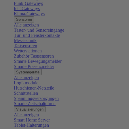
Funk-Gateways
IoT-Gateways
Klima-Gateways
Sensoren
Alle anzeigen
Taster- und Sensoreingänge
Tür- und Fensterkontakte
Messtechnik
Tastsensoren
Wetterstationen
Zubehör Tastsensoren
Smarte Bewegungsmelder
Smarte Präsenzmelder
Systemgeräte
Alle anzeigen
Logikmodule
Hutschienen-Netzteile
Schnittstellen
Spannungsversorgungen
Smarte Zeitschaltuhren
Visualisierungen
Alle anzeigen
Smart Home Server
Tablet-Halterungen