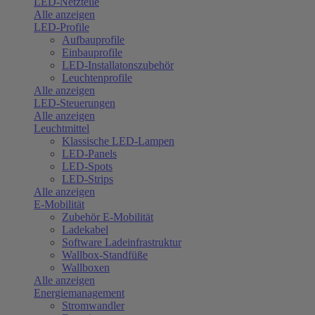
LED-Netzteile
Alle anzeigen
LED-Profile
Aufbauprofile
Einbauprofile
LED-Installatonszubehör
Leuchtenprofile
Alle anzeigen
LED-Steuerungen
Alle anzeigen
Leuchtmittel
Klassische LED-Lampen
LED-Panels
LED-Spots
LED-Strips
Alle anzeigen
E-Mobilität
Zubehör E-Mobilität
Ladekabel
Software Ladeinfrastruktur
Wallbox-Standfüße
Wallboxen
Alle anzeigen
Energiemanagement
Stromwandler