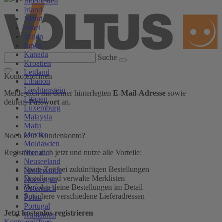
Indonesien
Irland
Island
Israel
Italien
Japan
Kanada
Suche
Kroatien
Lettland
Konto eröffnen
Libanon
Liechtenstein
Melde dich mit deiner hinterlegten
E-Mail-Adresse
sowie
Litauen
deinem
Passwort
an.
Luxemburg
Malaysia
Malta
Mexiko
Noch kein Kundenkonto?
Moldawien
Monaco
Registriere dich jetzt und nutze alle Vorteile:
Neuseeland
Spare Zeit bei zukünftigen Bestellungen
Niederlande
Erstelle und verwalte Merklisten
Norwegen
Verfolge deine Bestellungen im Detail
Österreich
Speichere verschiedene Lieferadressen
Polen
Portugal
Jetzt kostenlos registrieren
Rumänien
Konto eröffnen