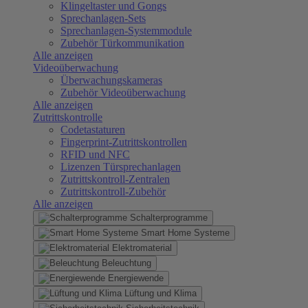
Klingeltaster und Gongs
Sprechanlagen-Sets
Sprechanlagen-Systemmodule
Zubehör Türkommunikation
Alle anzeigen
Videoüberwachung
Überwachungskameras
Zubehör Videoüberwachung
Alle anzeigen
Zutrittskontrolle
Codetastaturen
Fingerprint-Zutrittskontrollen
RFID und NFC
Lizenzen Türsprechanlagen
Zutrittskontroll-Zentralen
Zutrittskontroll-Zubehör
Alle anzeigen
Schalterprogramme
Smart Home Systeme
Elektromaterial
Beleuchtung
Energiewende
Lüftung und Klima