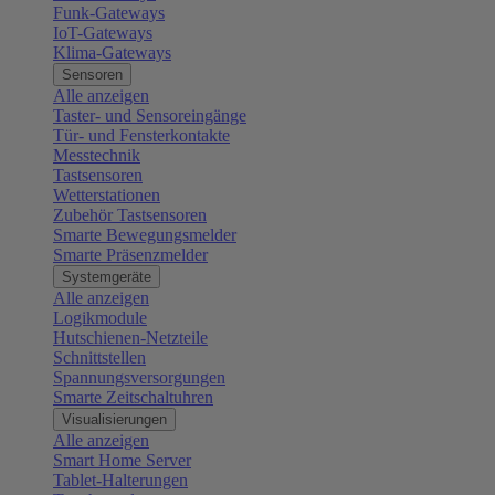
Funk-Gateways
IoT-Gateways
Klima-Gateways
Sensoren
Alle anzeigen
Taster- und Sensoreingänge
Tür- und Fensterkontakte
Messtechnik
Tastsensoren
Wetterstationen
Zubehör Tastsensoren
Smarte Bewegungsmelder
Smarte Präsenzmelder
Systemgeräte
Alle anzeigen
Logikmodule
Hutschienen-Netzteile
Schnittstellen
Spannungsversorgungen
Smarte Zeitschaltuhren
Visualisierungen
Alle anzeigen
Smart Home Server
Tablet-Halterungen