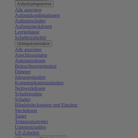
Aufputzprogramme
Alle anzeigen
Aufputzkombinationen
Aufputzschalter
Aufputzsteckdosen
Leergehäuse
Schalterzubehör
Unterputzeinsätze
Alle anzeigen
Anschlusssäulen
Antennendosen
Beleuchtungseinsätze
Dimmer
Jalousieeinsätze
Kommunikationseinsätze
Netzwerkdosen
Schalteinsätze
Schalter
Blindabdeckungen und Einsätze
Steckdosen
Taster
Temperaturregler
Unterputzradios
UP-Zubehör