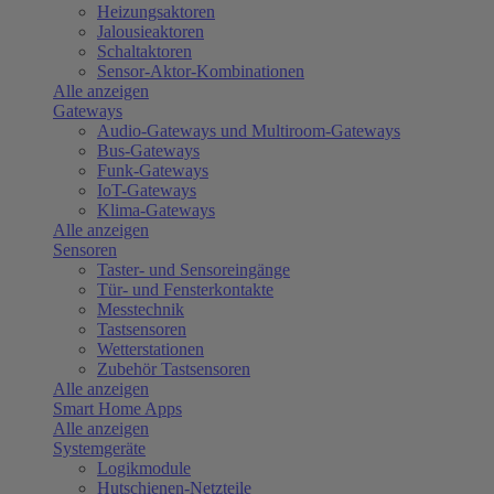
Heizungsaktoren
Jalousieaktoren
Schaltaktoren
Sensor-Aktor-Kombinationen
Alle anzeigen
Gateways
Audio-Gateways und Multiroom-Gateways
Bus-Gateways
Funk-Gateways
IoT-Gateways
Klima-Gateways
Alle anzeigen
Sensoren
Taster- und Sensoreingänge
Tür- und Fensterkontakte
Messtechnik
Tastsensoren
Wetterstationen
Zubehör Tastsensoren
Alle anzeigen
Smart Home Apps
Alle anzeigen
Systemgeräte
Logikmodule
Hutschienen-Netzteile