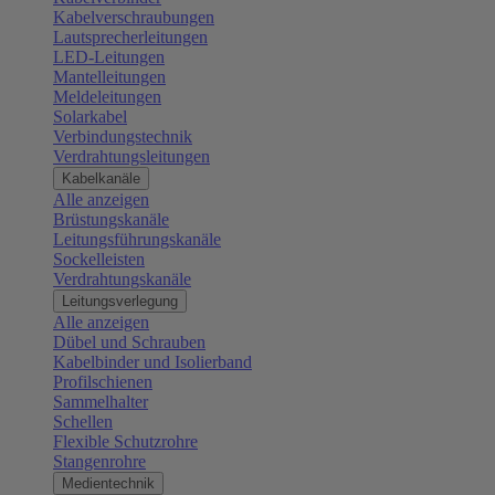
Kabelverschraubungen
Lautsprecherleitungen
LED-Leitungen
Mantelleitungen
Meldeleitungen
Solarkabel
Verbindungstechnik
Verdrahtungsleitungen
Kabelkanäle
Alle anzeigen
Brüstungskanäle
Leitungsführungskanäle
Sockelleisten
Verdrahtungskanäle
Leitungsverlegung
Alle anzeigen
Dübel und Schrauben
Kabelbinder und Isolierband
Profilschienen
Sammelhalter
Schellen
Flexible Schutzrohre
Stangenrohre
Medientechnik