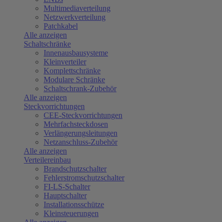
Multimediaverteilung
Netzwerkverteilung
Patchkabel
Alle anzeigen
Schaltschränke
Innenausbausysteme
Kleinverteiler
Komplettschränke
Modulare Schränke
Schaltschrank-Zubehör
Alle anzeigen
Steckvorrichtungen
CEE-Steckvorrichtungen
Mehrfachsteckdosen
Verlängerungsleitungen
Netzanschluss-Zubehör
Alle anzeigen
Verteilereinbau
Brandschutzschalter
Fehlerstromschutzschalter
FI-LS-Schalter
Hauptschalter
Installationsschütze
Kleinsteuerungen