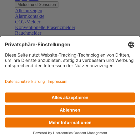
Melder und Sensoren
Alle anzeigen
Alarmkontakte
CO2-Melder
Konventionelle Präsenzmelder
Rauchmelder
Konventionelle Bewegungsmelder
Gefahrenmelder
Zubehör Melder und Sensoren
Türsprechanlagen
Alle anzeigen
Außenstationen
Innenstationen
Klingeltaster und Gongs
Sprechanlagen-Sets
Sprechanlagen-Systemmodule
Zubehör Türkommunikation
Videoüberwachung
Alle anzeigen
Überwachungskameras
Zubehör Videoüberwachung
Zutrittskontrolle
Alle anzeigen
Codetastaturen