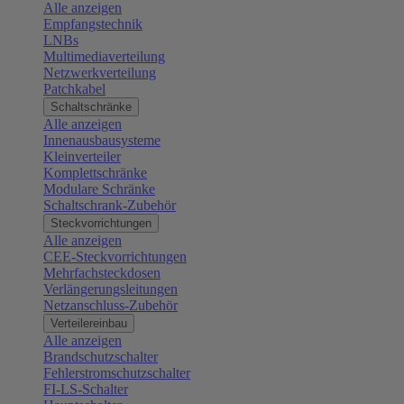
Alle anzeigen
Empfangstechnik
LNBs
Multimediaverteilung
Netzwerkverteilung
Patchkabel
Schaltschränke
Alle anzeigen
Innenausbausysteme
Kleinverteiler
Komplettschränke
Modulare Schränke
Schaltschrank-Zubehör
Steckvorrichtungen
Alle anzeigen
CEE-Steckvorrichtungen
Mehrfachsteckdosen
Verlängerungsleitungen
Netzanschluss-Zubehör
Verteilereinbau
Alle anzeigen
Brandschutzschalter
Fehlerstromschutzschalter
FI-LS-Schalter