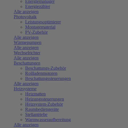
Energiemanager
Energiezähler
Alle anzeigen
Photovoltaik
Leistungsoptimierer
Montagematerial
PV-Zubehör
Alle anzeigen
Wärmepumpen
Alle anzeigen
Wechselrichter
Alle anzeigen
Beschattungen
Beschattungs-Zubehör
Rollladenmotoren
Beschattungssteuerungen
Alle anzeigen
Heizsysteme
Heizmatten
Heizungssteuerungen
Heizsystem-Zubehör
Raumbediengeräte
Stellantriebe
Warmwasseraufbereitung
Alle anzeigen