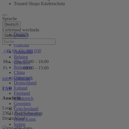
Trusted Shops Käuferschutz
Sprache
Deutsch
Lieferland wechseln
Deutsch
Deutschland
English
Hilfe
Français
+49 (0) 451 989 030
Australien
Belgien
Mo. – Do.
07:00 – 16:00
Brasilien
Bulgarien
Fr.
08:00 – 15:00
China
Dänemark
info@voltus.de
Deutschland
Estland
FAQ
Finnland
Anschrift
Frankreich
Georgien
Loog 7
Griechenland
23611 Bad Schwartau
Großbritannien
Deutschland
Hong Kong
Indien