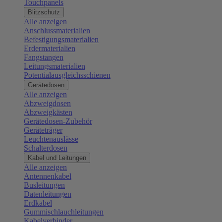
Touchpanels
Blitzschutz
Alle anzeigen
Anschlussmaterialien
Befestigungsmaterialien
Erdermaterialien
Fangstangen
Leitungsmaterialien
Potentialausgleichsschienen
Gerätedosen
Alle anzeigen
Abzweigdosen
Abzweigkästen
Gerätedosen-Zubehör
Geräteträger
Leuchtenauslässe
Schalterdosen
Kabel und Leitungen
Alle anzeigen
Antennenkabel
Busleitungen
Datenleitungen
Erdkabel
Gummischlauchleitungen
Kabelverbinder