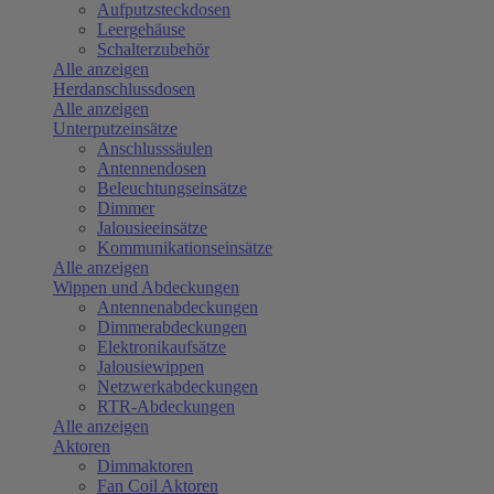
Aufputzsteckdosen
Leergehäuse
Schalterzubehör
Alle anzeigen
Herdanschlussdosen
Alle anzeigen
Unterputzeinsätze
Anschlusssäulen
Antennendosen
Beleuchtungseinsätze
Dimmer
Jalousieeinsätze
Kommunikationseinsätze
Alle anzeigen
Wippen und Abdeckungen
Antennenabdeckungen
Dimmerabdeckungen
Elektronikaufsätze
Jalousiewippen
Netzwerkabdeckungen
RTR-Abdeckungen
Alle anzeigen
Aktoren
Dimmaktoren
Fan Coil Aktoren