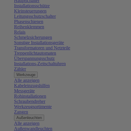
Hauptschalter
Installationsschütze
Kleinsteuerungen
Leitungsschutzschalter
Phasenschienen
Reihenklemmen
Relais
Schmelzsicherungen
Sonstige Installationsgeräte
Transformatoren und Netzteile
Treppenlichtautomaten
Überspannungsschutz
Installations-Zeitschaltuhren
Zähler
Werkzeuge
Alle anzeigen
Kabeleinzugshilfen
Messgeräte
Rohinstallationen
Schraubendreher
Werkzeugsortimente
Zangen
Außenleuchten
Alle anzeigen
Außenwandleuchten