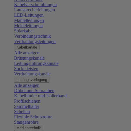
Kabelverschraubungen
Lautsprecherleitungen
LED-Leitungen
Mantelleitungen
Meldeleitungen
Solarkabel
Verbindungstechnik
Verdrahtungsleitungen
Kabelkanäle
Alle anzeigen
Brüstungskanäle
Leitungsführungskanäle
Sockelleisten
Verdrahtungskanäle
Leitungsverlegung
Alle anzeigen
Dübel und Schrauben
Kabelbinder und Isolierband
Profilschienen
Sammelhalter
Schellen
Flexible Schutzrohre
Stangenrohre
Medientechnik