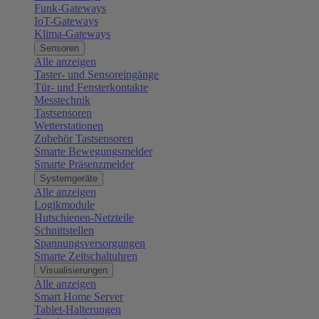
Funk-Gateways
IoT-Gateways
Klima-Gateways
Sensoren
Alle anzeigen
Taster- und Sensoreingänge
Tür- und Fensterkontakte
Messtechnik
Tastsensoren
Wetterstationen
Zubehör Tastsensoren
Smarte Bewegungsmelder
Smarte Präsenzmelder
Systemgeräte
Alle anzeigen
Logikmodule
Hutschienen-Netzteile
Schnittstellen
Spannungsversorgungen
Smarte Zeitschaltuhren
Visualisierungen
Alle anzeigen
Smart Home Server
Tablet-Halterungen