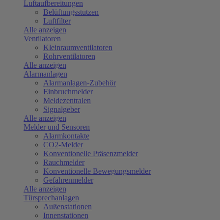
Luftaufbereitungen
Belüftungsstutzen
Luftfilter
Alle anzeigen
Ventilatoren
Kleinraumventilatoren
Rohrventilatoren
Alle anzeigen
Alarmanlagen
Alarmanlagen-Zubehör
Einbruchmelder
Meldezentralen
Signalgeber
Alle anzeigen
Melder und Sensoren
Alarmkontakte
CO2-Melder
Konventionelle Präsenzmelder
Rauchmelder
Konventionelle Bewegungsmelder
Gefahrenmelder
Alle anzeigen
Türsprechanlagen
Außenstationen
Innenstationen