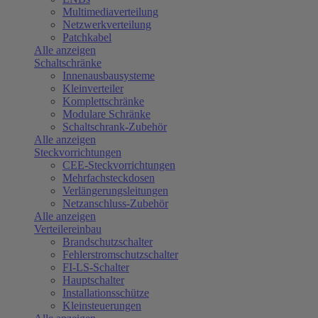
Multimediaverteilung
Netzwerkverteilung
Patchkabel
Alle anzeigen
Schaltschränke
Innenausbausysteme
Kleinverteiler
Komplettschränke
Modulare Schränke
Schaltschrank-Zubehör
Alle anzeigen
Steckvorrichtungen
CEE-Steckvorrichtungen
Mehrfachsteckdosen
Verlängerungsleitungen
Netzanschluss-Zubehör
Alle anzeigen
Verteilereinbau
Brandschutzschalter
Fehlerstromschutzschalter
FI-LS-Schalter
Hauptschalter
Installationsschütze
Kleinsteuerungen