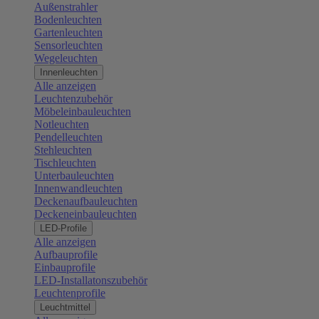
Außenstrahler
Bodenleuchten
Gartenleuchten
Sensorleuchten
Wegeleuchten
Innenleuchten
Alle anzeigen
Leuchtenzubehör
Möbeleinbauleuchten
Notleuchten
Pendelleuchten
Stehleuchten
Tischleuchten
Unterbauleuchten
Innenwandleuchten
Deckenaufbauleuchten
Deckeneinbauleuchten
LED-Profile
Alle anzeigen
Aufbauprofile
Einbauprofile
LED-Installatonszubehör
Leuchtenprofile
Leuchtmittel