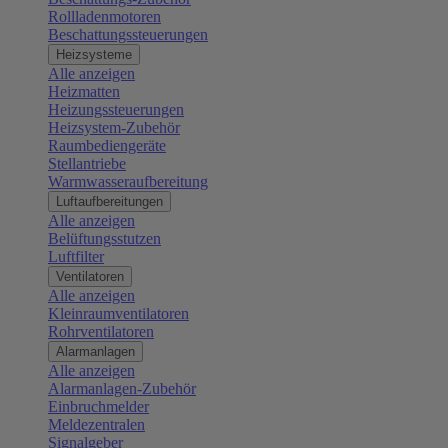
Rollladenmotoren
Beschattungssteuerungen
Heizsysteme
Alle anzeigen
Heizmatten
Heizungssteuerungen
Heizsystem-Zubehör
Raumbediengeräte
Stellantriebe
Warmwasseraufbereitung
Luftaufbereitungen
Alle anzeigen
Belüftungsstutzen
Luftfilter
Ventilatoren
Alle anzeigen
Kleinraumventilatoren
Rohrventilatoren
Alarmanlagen
Alle anzeigen
Alarmanlagen-Zubehör
Einbruchmelder
Meldezentralen
Signalgeber