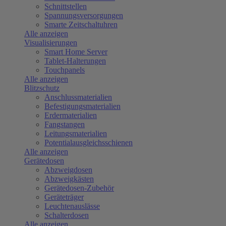
Schnittstellen
Spannungsversorgungen
Smarte Zeitschaltuhren
Alle anzeigen
Visualisierungen
Smart Home Server
Tablet-Halterungen
Touchpanels
Alle anzeigen
Blitzschutz
Anschlussmaterialien
Befestigungsmaterialien
Erdermaterialien
Fangstangen
Leitungsmaterialien
Potentialausgleichsschienen
Alle anzeigen
Gerätedosen
Abzweigdosen
Abzweigkästen
Gerätedosen-Zubehör
Geräteträger
Leuchtenauslässe
Schalterdosen
Alle anzeigen