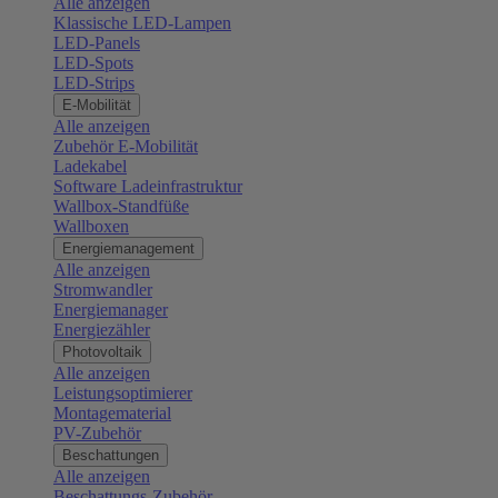
Alle anzeigen
Klassische LED-Lampen
LED-Panels
LED-Spots
LED-Strips
E-Mobilität
Alle anzeigen
Zubehör E-Mobilität
Ladekabel
Software Ladeinfrastruktur
Wallbox-Standfüße
Wallboxen
Energiemanagement
Alle anzeigen
Stromwandler
Energiemanager
Energiezähler
Photovoltaik
Alle anzeigen
Leistungsoptimierer
Montagematerial
PV-Zubehör
Beschattungen
Alle anzeigen
Beschattungs-Zubehör