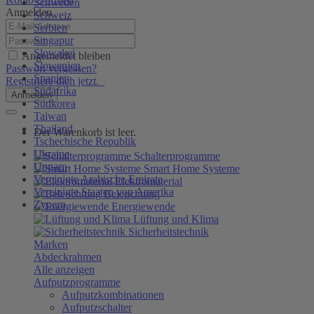
Schweden
Anmelden
Schweiz
Serbien
Singapur
Slowakei
Angemeldet bleiben
Slowenien
Passwort vergessen?
Spanien
Registriere dich jetzt.
Südafrika
Anmelden
Südkorea
Taiwan
Thailand
Der Warenkorb ist leer.
Tschechische Republik
Ukraine
Schalterprogramme
Ungarn
Smart Home Systeme
Vereinigte Arabische Emirate
Elektromaterial
Vereinigte Staaten von Amerika
Beleuchtung
Zypern
Energiewende
Lüftung und Klima
Sicherheitstechnik
Marken
Abdeckrahmen
Alle anzeigen
Aufputzprogramme
Aufputzkombinationen
Aufputzschalter