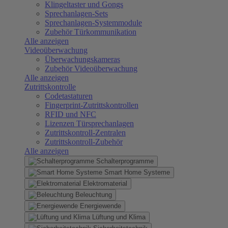
Klingeltaster und Gongs
Sprechanlagen-Sets
Sprechanlagen-Systemmodule
Zubehör Türkommunikation
Alle anzeigen
Videoüberwachung
Überwachungskameras
Zubehör Videoüberwachung
Alle anzeigen
Zutrittskontrolle
Codetastaturen
Fingerprint-Zutrittskontrollen
RFID und NFC
Lizenzen Türsprechanlagen
Zutrittskontroll-Zentralen
Zutrittskontroll-Zubehör
Alle anzeigen
Schalterprogramme
Smart Home Systeme
Elektromaterial
Beleuchtung
Energiewende
Lüftung und Klima