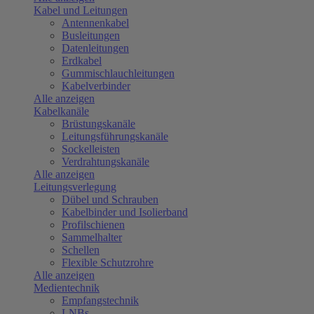
Kabel und Leitungen
Antennenkabel
Busleitungen
Datenleitungen
Erdkabel
Gummischlauchleitungen
Kabelverbinder
Alle anzeigen
Kabelkanäle
Brüstungskanäle
Leitungsführungskanäle
Sockelleisten
Verdrahtungskanäle
Alle anzeigen
Leitungsverlegung
Dübel und Schrauben
Kabelbinder und Isolierband
Profilschienen
Sammelhalter
Schellen
Flexible Schutzrohre
Alle anzeigen
Medientechnik
Empfangstechnik
LNBs