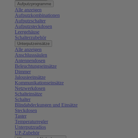
Aufputzprogramme
Alle anzeigen
Aufputzkombinationen
Aufputzschalter
Aufputzsteckdosen
Leergehäuse
Schalterzubehör
Unterputzeinsätze
Alle anzeigen
Anschlusssäulen
Antennendosen
Beleuchtungseinsätze
Dimmer
Jalousieeinsätze
Kommunikationseinsätze
Netzwerkdosen
Schalteinsätze
Schalter
Blindabdeckungen und Einsätze
Steckdosen
Taster
Temperaturregler
Unterputzradios
UP-Zubehör