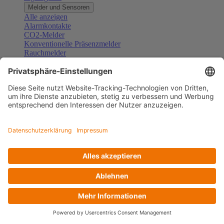
Melder und Sensoren
Alle anzeigen
Alarmkontakte
CO2-Melder
Konventionelle Präsenzmelder
Rauchmelder
Konventionelle Bewegungsmelder
Gefahrenmelder
Zubehör Melder und Sensoren
Türsprechanlagen
Alle anzeigen
Außenstationen
Innenstationen
Klingeltaster und Gongs
Sprechanlagen-Sets
Sprechanlagen-Systemmodule
Zubehör Türkommunikation
Videoüberwachung
Alle anzeigen
Überwachungskameras
Zubehör Videoüberwachung
Zutrittskontrolle
Alle anzeigen
Codetastaturen