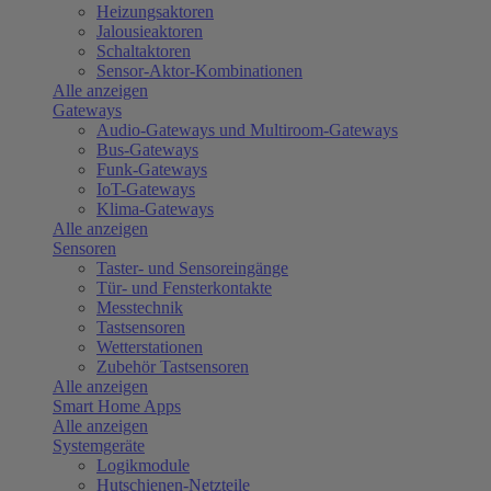
Heizungsaktoren
Jalousieaktoren
Schaltaktoren
Sensor-Aktor-Kombinationen
Alle anzeigen
Gateways
Audio-Gateways und Multiroom-Gateways
Bus-Gateways
Funk-Gateways
IoT-Gateways
Klima-Gateways
Alle anzeigen
Sensoren
Taster- und Sensoreingänge
Tür- und Fensterkontakte
Messtechnik
Tastsensoren
Wetterstationen
Zubehör Tastsensoren
Alle anzeigen
Smart Home Apps
Alle anzeigen
Systemgeräte
Logikmodule
Hutschienen-Netzteile