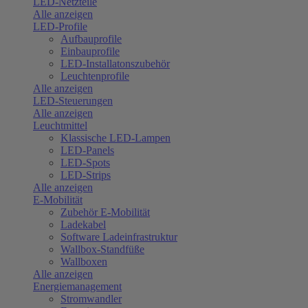
LED-Netzteile
Alle anzeigen
LED-Profile
Aufbauprofile
Einbauprofile
LED-Installatonszubehör
Leuchtenprofile
Alle anzeigen
LED-Steuerungen
Alle anzeigen
Leuchtmittel
Klassische LED-Lampen
LED-Panels
LED-Spots
LED-Strips
Alle anzeigen
E-Mobilität
Zubehör E-Mobilität
Ladekabel
Software Ladeinfrastruktur
Wallbox-Standfüße
Wallboxen
Alle anzeigen
Energiemanagement
Stromwandler