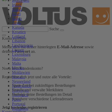
Indonesien
Irland
Island
Israel
Italien
Japan
Kanada
Suche
Kroatien
Lettland
Konto eröffnen
Libanon
Liechtenstein
Melde dich mit deiner hinterlegten
E-Mail-Adresse
sowie
Litauen
deinem
Passwort
an.
Luxemburg
Malaysia
Malta
Mexiko
Noch kein Kundenkonto?
Moldawien
Monaco
Registriere dich jetzt und nutze alle Vorteile:
Neuseeland
Spare Zeit bei zukünftigen Bestellungen
Niederlande
Erstelle und verwalte Merklisten
Norwegen
Verfolge deine Bestellungen im Detail
Österreich
Speichere verschiedene Lieferadressen
Polen
Portugal
Jetzt kostenlos registrieren
Rumänien
Konto eröffnen