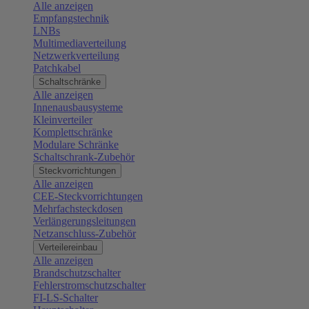
Alle anzeigen
Empfangstechnik
LNBs
Multimediaverteilung
Netzwerkverteilung
Patchkabel
Schaltschränke
Alle anzeigen
Innenausbausysteme
Kleinverteiler
Komplettschränke
Modulare Schränke
Schaltschrank-Zubehör
Steckvorrichtungen
Alle anzeigen
CEE-Steckvorrichtungen
Mehrfachsteckdosen
Verlängerungsleitungen
Netzanschluss-Zubehör
Verteilereinbau
Alle anzeigen
Brandschutzschalter
Fehlerstromschutzschalter
FI-LS-Schalter