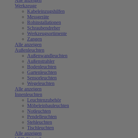
Alle anzeigen
Werkzeuge
Kabeleinzugshilfen
Messgeräte
Rohinstallationen
Schraubendreher
Werkzeugsortimente
Zangen
Alle anzeigen
Außenleuchten
Außenwandleuchten
Außenstrahler
Bodenleuchten
Gartenleuchten
Sensorleuchten
Wegeleuchten
Alle anzeigen
Innenleuchten
Leuchtenzubehör
Möbeleinbauleuchten
Notleuchten
Pendelleuchten
Stehleuchten
Tischleuchten
Alle anzeigen