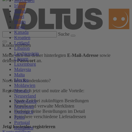
Indonesien
Irland
Island
Israel
Italien
Japan
Kanada
Suche
Kroatien
Lettland
Konto eröffnen
Libanon
Liechtenstein
Melde dich mit deiner hinterlegten
E-Mail-Adresse
sowie
Litauen
deinem
Passwort
an.
Luxemburg
Malaysia
Malta
Mexiko
Noch kein Kundenkonto?
Moldawien
Monaco
Registriere dich jetzt und nutze alle Vorteile:
Neuseeland
Spare Zeit bei zukünftigen Bestellungen
Niederlande
Erstelle und verwalte Merklisten
Norwegen
Verfolge deine Bestellungen im Detail
Österreich
Speichere verschiedene Lieferadressen
Polen
Portugal
Jetzt kostenlos registrieren
Rumänien
Konto eröffnen