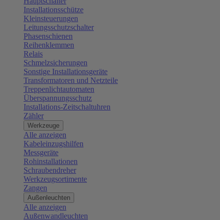
Hauptschalter
Installationsschütze
Kleinsteuerungen
Leitungsschutzschalter
Phasenschienen
Reihenklemmen
Relais
Schmelzsicherungen
Sonstige Installationsgeräte
Transformatoren und Netzteile
Treppenlichtautomaten
Überspannungsschutz
Installations-Zeitschaltuhren
Zähler
Werkzeuge
Alle anzeigen
Kabeleinzugshilfen
Messgeräte
Rohinstallationen
Schraubendreher
Werkzeugsortimente
Zangen
Außenleuchten
Alle anzeigen
Außenwandleuchten