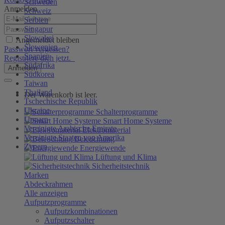
Schweden
Anmelden
Schweiz
Serbien
Singapur
Slowakei
Angemeldet bleiben
Slowenien
Passwort vergessen?
Spanien
Registriere dich jetzt.
Südafrika
Anmelden
Südkorea
Taiwan
Thailand
Der Warenkorb ist leer.
Tschechische Republik
Ukraine
Schalterprogramme
Ungarn
Smart Home Systeme
Vereinigte Arabische Emirate
Elektromaterial
Vereinigte Staaten von Amerika
Beleuchtung
Zypern
Energiewende
Lüftung und Klima
Sicherheitstechnik
Marken
Abdeckrahmen
Alle anzeigen
Aufputzprogramme
Aufputzkombinationen
Aufputzschalter