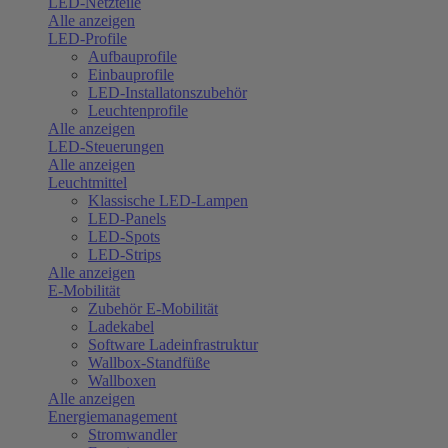
LED-Netzteile
Alle anzeigen
LED-Profile
Aufbauprofile
Einbauprofile
LED-Installatonszubehör
Leuchtenprofile
Alle anzeigen
LED-Steuerungen
Alle anzeigen
Leuchtmittel
Klassische LED-Lampen
LED-Panels
LED-Spots
LED-Strips
Alle anzeigen
E-Mobilität
Zubehör E-Mobilität
Ladekabel
Software Ladeinfrastruktur
Wallbox-Standfüße
Wallboxen
Alle anzeigen
Energiemanagement
Stromwandler