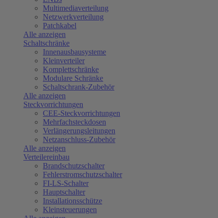
Multimediaverteilung
Netzwerkverteilung
Patchkabel
Alle anzeigen
Schaltschränke
Innenausbausysteme
Kleinverteiler
Komplettschränke
Modulare Schränke
Schaltschrank-Zubehör
Alle anzeigen
Steckvorrichtungen
CEE-Steckvorrichtungen
Mehrfachsteckdosen
Verlängerungsleitungen
Netzanschluss-Zubehör
Alle anzeigen
Verteilereinbau
Brandschutzschalter
Fehlerstromschutzschalter
FI-LS-Schalter
Hauptschalter
Installationsschütze
Kleinsteuerungen