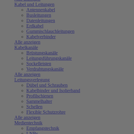
Kabel und Leitungen
Antennenkabel
Busleitungen
Datenleitungen
Erdkabel
Gummischlauchleitungen
Kabelverbinder
Alle anzeigen
Kabelkanäle
Brüstungskanäle
Leitungsführungskanäle
Sockelleisten
Verdrahtungskanäle
Alle anzeigen
Leitungsverlegung
Dübel und Schrauben
Kabelbinder und Isolierband
Profilschienen
Sammelhalter
Schellen
Flexible Schutzrohre
Alle anzeigen
Medientechnik
Empfangstechnik
LNBs