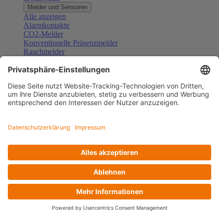
Melder und Sensoren
Alle anzeigen
Alarmkontakte
CO2-Melder
Konventionelle Präsenzmelder
Rauchmelder
Konventionelle Bewegungsmelder
Gefahrenmelder
Zubehör Melder und Sensoren
Türsprechanlagen
Alle anzeigen
Außenstationen
Innenstationen
Klingeltaster und Gongs
Sprechanlagen-Sets
Sprechanlagen-Systemmodule
Zubehör Türkommunikation
Videoüberwachung
Alle anzeigen
Überwachungskameras
Zubehör Videoüberwachung
Zutrittskontrolle
Alle anzeigen
Codetastaturen