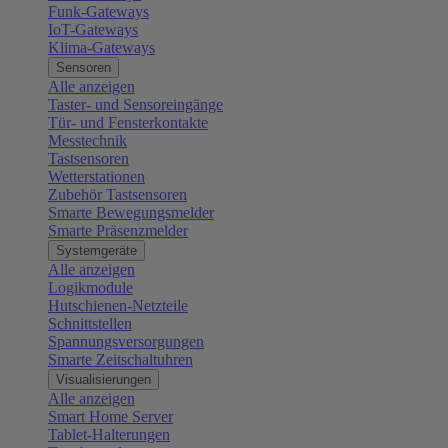
Funk-Gateways
IoT-Gateways
Klima-Gateways
Sensoren
Alle anzeigen
Taster- und Sensoreingänge
Tür- und Fensterkontakte
Messtechnik
Tastsensoren
Wetterstationen
Zubehör Tastsensoren
Smarte Bewegungsmelder
Smarte Präsenzmelder
Systemgeräte
Alle anzeigen
Logikmodule
Hutschienen-Netzteile
Schnittstellen
Spannungsversorgungen
Smarte Zeitschaltuhren
Visualisierungen
Alle anzeigen
Smart Home Server
Tablet-Halterungen