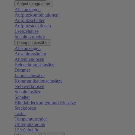
Aufputzprogramme
Alle anzeigen
Aufputzkombinationen
Aufputzschalter
Aufputzsteckdosen
Leergehäuse
Schalterzubehör
Unterputzeinsätze
Alle anzeigen
Anschlusssäulen
Antennendosen
Beleuchtungseinsätze
Dimmer
Jalousieeinsätze
Kommunikationseinsätze
Netzwerkdosen
Schalteinsätze
Schalter
Blindabdeckungen und Einsätze
Steckdosen
Taster
Temperaturregler
Unterputzradios
UP-Zubehör