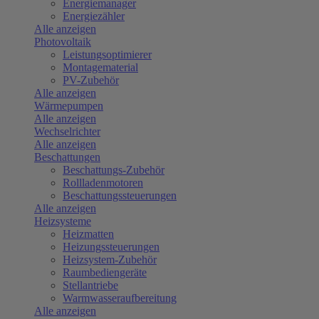
Energiemanager
Energiezähler
Alle anzeigen
Photovoltaik
Leistungsoptimierer
Montagematerial
PV-Zubehör
Alle anzeigen
Wärmepumpen
Alle anzeigen
Wechselrichter
Alle anzeigen
Beschattungen
Beschattungs-Zubehör
Rollladenmotoren
Beschattungssteuerungen
Alle anzeigen
Heizsysteme
Heizmatten
Heizungssteuerungen
Heizsystem-Zubehör
Raumbediengeräte
Stellantriebe
Warmwasseraufbereitung
Alle anzeigen