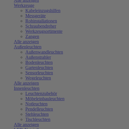
Alle anzeigen
Werkzeuge
Kabeleinzugshilfen
Messgeräte
Rohinstallationen
Schraubendreher
Werkzeugsortimente
Zangen
Alle anzeigen
Außenleuchten
Außenwandleuchten
Außenstrahler
Bodenleuchten
Gartenleuchten
Sensorleuchten
Wegeleuchten
Alle anzeigen
Innenleuchten
Leuchtenzubehör
Möbeleinbauleuchten
Notleuchten
Pendelleuchten
Stehleuchten
Tischleuchten
Alle anzeigen