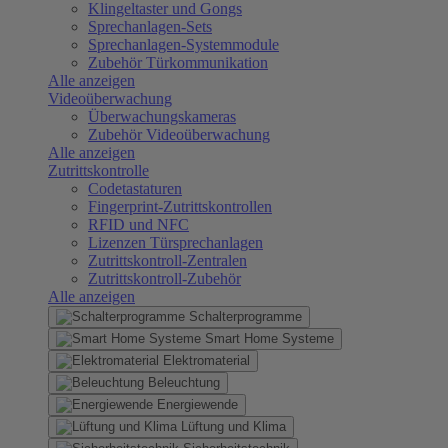
Klingeltaster und Gongs
Sprechanlagen-Sets
Sprechanlagen-Systemmodule
Zubehör Türkommunikation
Alle anzeigen
Videoüberwachung
Überwachungskameras
Zubehör Videoüberwachung
Alle anzeigen
Zutrittskontrolle
Codetastaturen
Fingerprint-Zutrittskontrollen
RFID und NFC
Lizenzen Türsprechanlagen
Zutrittskontroll-Zentralen
Zutrittskontroll-Zubehör
Alle anzeigen
Schalterprogramme
Smart Home Systeme
Elektromaterial
Beleuchtung
Energiewende
Lüftung und Klima