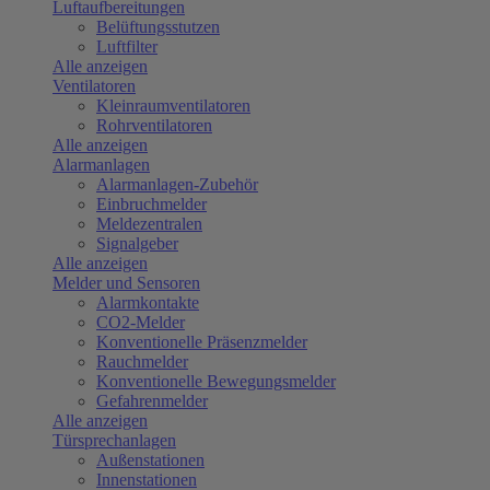
Luftaufbereitungen
Belüftungsstutzen
Luftfilter
Alle anzeigen
Ventilatoren
Kleinraumventilatoren
Rohrventilatoren
Alle anzeigen
Alarmanlagen
Alarmanlagen-Zubehör
Einbruchmelder
Meldezentralen
Signalgeber
Alle anzeigen
Melder und Sensoren
Alarmkontakte
CO2-Melder
Konventionelle Präsenzmelder
Rauchmelder
Konventionelle Bewegungsmelder
Gefahrenmelder
Alle anzeigen
Türsprechanlagen
Außenstationen
Innenstationen