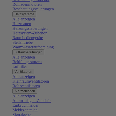
Rollladenmotoren
Beschattungssteuerungen
Heizsysteme
Alle anzeigen
Heizmatten
Heizungssteuerungen
Heizsystem-Zubehör
Raumbediengeräte
Stellantriebe
Warmwasseraufbereitung
Luftaufbereitungen
Alle anzeigen
Belüftungsstutzen
Luftfilter
Ventilatoren
Alle anzeigen
Kleinraumventilatoren
Rohrventilatoren
Alarmanlagen
Alle anzeigen
Alarmanlagen-Zubehör
Einbruchmelder
Meldezentralen
Signalgeber