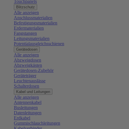
Touchpanels
Blitzschutz
Alle anzeigen
Anschlussmaterialien
Befestigungsmaterialien
Erdermaterialien
Fangstangen
Leitungsmaterialien
Potentialausgleichsschienen
Gerätedosen
Alle anzeigen
Abzweigdosen
Abzweigkästen
Gerätedosen-Zubehör
Geräteträger
Leuchtenauslässe
Schalterdosen
Kabel und Leitungen
Alle anzeigen
Antennenkabel
Busleitungen
Datenleitungen
Erdkabel
Gummischlauchleitungen
Kabelverbinder