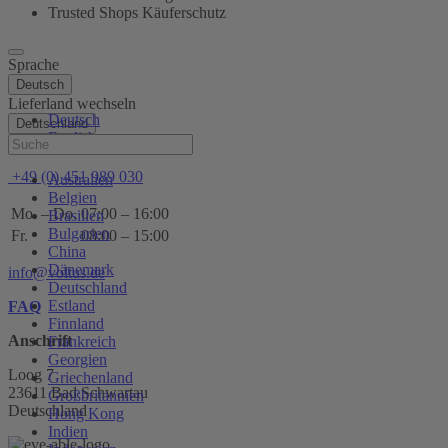
Trusted Shops Käuferschutz
Sprache
Deutsch
Lieferland wechseln
Deutsch
Deutschland
English
Hilfe
+49 (0) 451 989 030
Australien
Belgien
Mo. – Do.
07:00 – 16:00
Brasilien
Bulgarien
Fr.
08:00 – 15:00
China
Dänemark
info@voltus.de
Deutschland
Estland
FAQ
Finnland
Anschrift
Frankreich
Georgien
Loog 7
Griechenland
23611 Bad Schwartau
Großbritannien
Deutschland
Hong Kong
Indien