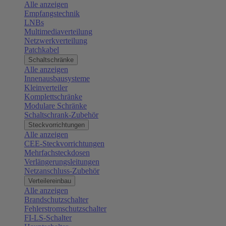
Alle anzeigen
Empfangstechnik
LNBs
Multimediaverteilung
Netzwerkverteilung
Patchkabel
Schaltschränke
Alle anzeigen
Innenausbausysteme
Kleinverteiler
Komplettschränke
Modulare Schränke
Schaltschrank-Zubehör
Steckvorrichtungen
Alle anzeigen
CEE-Steckvorrichtungen
Mehrfachsteckdosen
Verlängerungsleitungen
Netzanschluss-Zubehör
Verteilereinbau
Alle anzeigen
Brandschutzschalter
Fehlerstromschutzschalter
FI-LS-Schalter