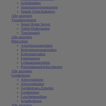
Schnittstellen
Spannungsversorgungen
Smarte Zeitschaltuhren
Alle anzeigen
Visualisierungen
Smart Home Server
Tablet-Halterungen
Touchpanels
Alle anzeigen
Blitzschutz
Anschlussmaterialien
Befestigungsmaterialien
Erdermaterialien
Fangstangen
Leitungsmaterialien
Potentialausgleichsschienen
Alle anzeigen
Gerätedosen
Abzweigdosen
Abzweigkästen
Gerätedosen-Zubehör
Geräteträger
Leuchtenauslässe
Schalterdosen
Alle anzeigen