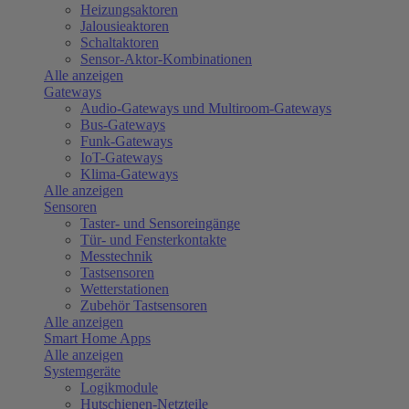
Heizungsaktoren
Jalousieaktoren
Schaltaktoren
Sensor-Aktor-Kombinationen
Alle anzeigen
Gateways
Audio-Gateways und Multiroom-Gateways
Bus-Gateways
Funk-Gateways
IoT-Gateways
Klima-Gateways
Alle anzeigen
Sensoren
Taster- und Sensoreingänge
Tür- und Fensterkontakte
Messtechnik
Tastsensoren
Wetterstationen
Zubehör Tastsensoren
Alle anzeigen
Smart Home Apps
Alle anzeigen
Systemgeräte
Logikmodule
Hutschienen-Netzteile