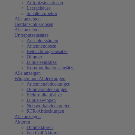
Aufputzsteckdosen
Leergehäuse
Schalterzubehör
Alle anzeigen
Herdanschlussdosen
Alle anzeigen
Unterputzeinsätze
Anschlusssäulen
Antennendosen
Beleuchtungseinsätze
Dimmer
Jalousieeinsätze
Kommunikationseinsätze
Alle anzeigen
Wippen und Abdeckungen
Antennenabdeckungen
Dimmerabdeckungen
Elektronikaufsätze
Jalousiewippen
Netzwerkabdeckungen
RTR-Abdeckungen
Alle anzeigen
Aktoren
Dimmaktoren
Fan Coil Aktoren