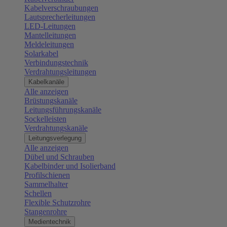
Kabelverschraubungen
Lautsprecherleitungen
LED-Leitungen
Mantelleitungen
Meldeleitungen
Solarkabel
Verbindungstechnik
Verdrahtungsleitungen
Kabelkanäle
Alle anzeigen
Brüstungskanäle
Leitungsführungskanäle
Sockelleisten
Verdrahtungskanäle
Leitungsverlegung
Alle anzeigen
Dübel und Schrauben
Kabelbinder und Isolierband
Profilschienen
Sammelhalter
Schellen
Flexible Schutzrohre
Stangenrohre
Medientechnik