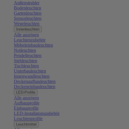
Außenstrahler
Bodenleuchten
Gartenleuchten
Sensorleuchten
Wegeleuchten
Innenleuchten
Alle anzeigen
Leuchtenzubehör
Möbeleinbauleuchten
Notleuchten
Pendelleuchten
Stehleuchten
Tischleuchten
Unterbauleuchten
Innenwandleuchten
Deckenaufbauleuchten
Deckeneinbauleuchten
LED-Profile
Alle anzeigen
Aufbauprofile
Einbauprofile
LED-Installatonszubehör
Leuchtenprofile
Leuchtmittel