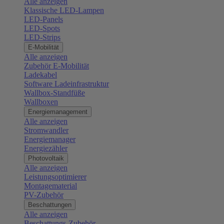
Alle anzeigen
Klassische LED-Lampen
LED-Panels
LED-Spots
LED-Strips
E-Mobilität
Alle anzeigen
Zubehör E-Mobilität
Ladekabel
Software Ladeinfrastruktur
Wallbox-Standfüße
Wallboxen
Energiemanagement
Alle anzeigen
Stromwandler
Energiemanager
Energiezähler
Photovoltaik
Alle anzeigen
Leistungsoptimierer
Montagematerial
PV-Zubehör
Beschattungen
Alle anzeigen
Beschattungs-Zubehör