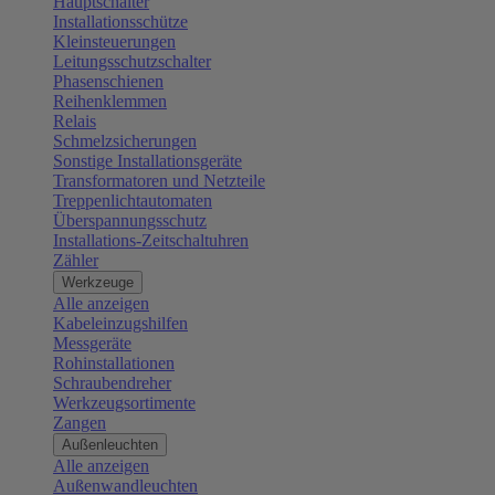
Hauptschalter
Installationsschütze
Kleinsteuerungen
Leitungsschutzschalter
Phasenschienen
Reihenklemmen
Relais
Schmelzsicherungen
Sonstige Installationsgeräte
Transformatoren und Netzteile
Treppenlichtautomaten
Überspannungsschutz
Installations-Zeitschaltuhren
Zähler
Werkzeuge
Alle anzeigen
Kabeleinzugshilfen
Messgeräte
Rohinstallationen
Schraubendreher
Werkzeugsortimente
Zangen
Außenleuchten
Alle anzeigen
Außenwandleuchten