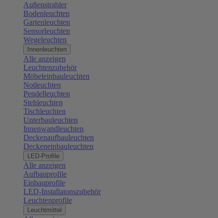
Außenstrahler
Bodenleuchten
Gartenleuchten
Sensorleuchten
Wegeleuchten
Innenleuchten
Alle anzeigen
Leuchtenzubehör
Möbeleinbauleuchten
Notleuchten
Pendelleuchten
Stehleuchten
Tischleuchten
Unterbauleuchten
Innenwandleuchten
Deckenaufbauleuchten
Deckeneinbauleuchten
LED-Profile
Alle anzeigen
Aufbauprofile
Einbauprofile
LED-Installatonszubehör
Leuchtenprofile
Leuchtmittel