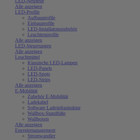
LED-Netzteile
Alle anzeigen
LED-Profile
Aufbauprofile
Einbauprofile
LED-Installatonszubehör
Leuchtenprofile
Alle anzeigen
LED-Steuerungen
Alle anzeigen
Leuchtmittel
Klassische LED-Lampen
LED-Panels
LED-Spots
LED-Strips
Alle anzeigen
E-Mobilität
Zubehör E-Mobilität
Ladekabel
Software Ladeinfrastruktur
Wallbox-Standfüße
Wallboxen
Alle anzeigen
Energiemanagement
Stromwandler