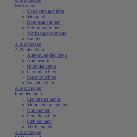
Alle anzeigen
Werkzeuge
Kabeleinzugshilfen
Messgeräte
Rohinstallationen
Schraubendreher
Werkzeugsortimente
Zangen
Alle anzeigen
Außenleuchten
Außenwandleuchten
Außenstrahler
Bodenleuchten
Gartenleuchten
Sensorleuchten
Wegeleuchten
Alle anzeigen
Innenleuchten
Leuchtenzubehör
Möbeleinbauleuchten
Notleuchten
Pendelleuchten
Stehleuchten
Tischleuchten
Alle anzeigen