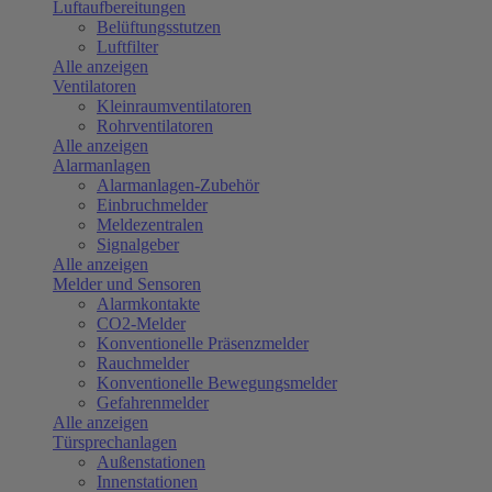
Luftaufbereitungen
Belüftungsstutzen
Luftfilter
Alle anzeigen
Ventilatoren
Kleinraumventilatoren
Rohrventilatoren
Alle anzeigen
Alarmanlagen
Alarmanlagen-Zubehör
Einbruchmelder
Meldezentralen
Signalgeber
Alle anzeigen
Melder und Sensoren
Alarmkontakte
CO2-Melder
Konventionelle Präsenzmelder
Rauchmelder
Konventionelle Bewegungsmelder
Gefahrenmelder
Alle anzeigen
Türsprechanlagen
Außenstationen
Innenstationen