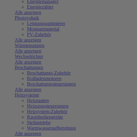
Energiemanager
Energiezähler
Alle anzeigen
Photovoltaik
Leistungsoptimierer
Montagematerial
PV-Zubehör
Alle anzeigen
Wärmepumpen
Alle anzeigen
Wechselrichter
Alle anzeigen
Beschattungen
Beschattungs-Zubehör
Rollladenmotoren
Beschattungssteuerungen
Alle anzeigen
Heizsysteme
Heizmatten
Heizungssteuerungen
Heizsystem-Zubehör
Raumbediengeräte
Stellantriebe
Warmwasseraufbereitung
Alle anzeigen