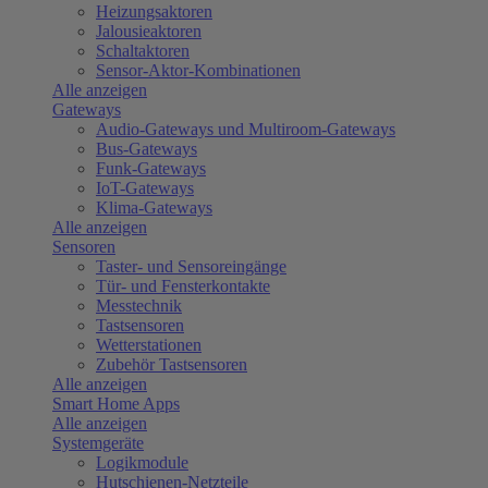
Heizungsaktoren
Jalousieaktoren
Schaltaktoren
Sensor-Aktor-Kombinationen
Alle anzeigen
Gateways
Audio-Gateways und Multiroom-Gateways
Bus-Gateways
Funk-Gateways
IoT-Gateways
Klima-Gateways
Alle anzeigen
Sensoren
Taster- und Sensoreingänge
Tür- und Fensterkontakte
Messtechnik
Tastsensoren
Wetterstationen
Zubehör Tastsensoren
Alle anzeigen
Smart Home Apps
Alle anzeigen
Systemgeräte
Logikmodule
Hutschienen-Netzteile