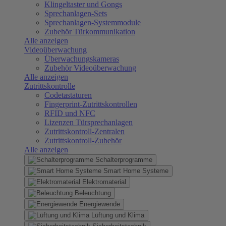
Klingeltaster und Gongs
Sprechanlagen-Sets
Sprechanlagen-Systemmodule
Zubehör Türkommunikation
Alle anzeigen
Videoüberwachung
Überwachungskameras
Zubehör Videoüberwachung
Alle anzeigen
Zutrittskontrolle
Codetastaturen
Fingerprint-Zutrittskontrollen
RFID und NFC
Lizenzen Türsprechanlagen
Zutrittskontroll-Zentralen
Zutrittskontroll-Zubehör
Alle anzeigen
Schalterprogramme
Smart Home Systeme
Elektromaterial
Beleuchtung
Energiewende
Lüftung und Klima