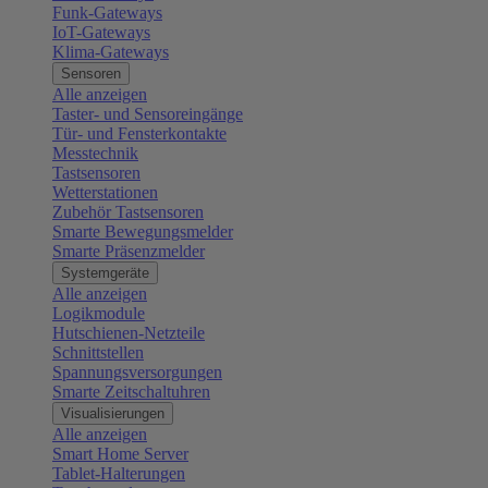
Funk-Gateways
IoT-Gateways
Klima-Gateways
Sensoren
Alle anzeigen
Taster- und Sensoreingänge
Tür- und Fensterkontakte
Messtechnik
Tastsensoren
Wetterstationen
Zubehör Tastsensoren
Smarte Bewegungsmelder
Smarte Präsenzmelder
Systemgeräte
Alle anzeigen
Logikmodule
Hutschienen-Netzteile
Schnittstellen
Spannungsversorgungen
Smarte Zeitschaltuhren
Visualisierungen
Alle anzeigen
Smart Home Server
Tablet-Halterungen