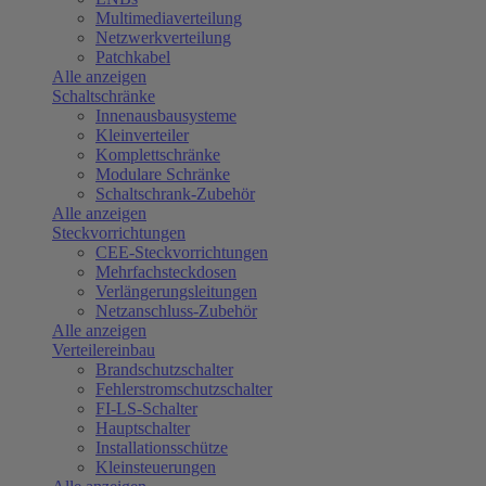
Multimediaverteilung
Netzwerkverteilung
Patchkabel
Alle anzeigen
Schaltschränke
Innenausbausysteme
Kleinverteiler
Komplettschränke
Modulare Schränke
Schaltschrank-Zubehör
Alle anzeigen
Steckvorrichtungen
CEE-Steckvorrichtungen
Mehrfachsteckdosen
Verlängerungsleitungen
Netzanschluss-Zubehör
Alle anzeigen
Verteilereinbau
Brandschutzschalter
Fehlerstromschutzschalter
FI-LS-Schalter
Hauptschalter
Installationsschütze
Kleinsteuerungen