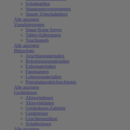
Schnittstellen
Spannungsversorgungen
Smarte Zeitschaltuhren
Alle anzeigen
Visualisierungen
Smart Home Server
Tablet-Halterungen
Touchpanels
Alle anzeigen
Blitzschutz
Anschlussmaterialien
Befestigungsmaterialien
Erdermaterialien
Fangstangen
Leitungsmaterialien
Potentialausgleichsschienen
Alle anzeigen
Gerätedosen
Abzweigdosen
Abzweigkästen
Gerätedosen-Zubehör
Geräteträger
Leuchtenauslässe
Schalterdosen
Alle anzeigen