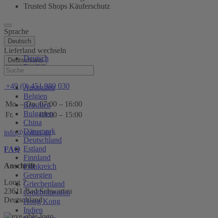
Trusted Shops Käuferschutz
Sprache
Deutsch
Lieferland wechseln
Deutsch
Deutschland
English
Hilfe
+49 (0) 451 989 030
Australien
Belgien
Mo. – Do.
07:00 – 16:00
Brasilien
Bulgarien
Fr.
08:00 – 15:00
China
Dänemark
info@voltus.de
Deutschland
Estland
FAQ
Finnland
Anschrift
Frankreich
Georgien
Loog 7
Griechenland
23611 Bad Schwartau
Großbritannien
Deutschland
Hong Kong
Indien