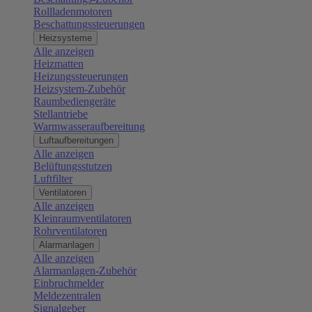
Rollladenmotoren
Beschattungssteuerungen
Heizsysteme
Alle anzeigen
Heizmatten
Heizungssteuerungen
Heizsystem-Zubehör
Raumbediengeräte
Stellantriebe
Warmwasseraufbereitung
Luftaufbereitungen
Alle anzeigen
Belüftungsstutzen
Luftfilter
Ventilatoren
Alle anzeigen
Kleinraumventilatoren
Rohrventilatoren
Alarmanlagen
Alle anzeigen
Alarmanlagen-Zubehör
Einbruchmelder
Meldezentralen
Signalgeber