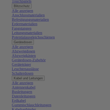
Touchpanels
Blitzschutz
Alle anzeigen
Anschlussmaterialien
Befestigungsmaterialien
Erdermaterialien
Fangstangen
Leitungsmaterialien
Potentialausgleichsschienen
Gerätedosen
Alle anzeigen
Abzweigdosen
Abzweigkästen
Gerätedosen-Zubehör
Geräteträger
Leuchtenauslässe
Schalterdosen
Kabel und Leitungen
Alle anzeigen
Antennenkabel
Busleitungen
Datenleitungen
Erdkabel
Gummischlauchleitungen
Kabelverbinder