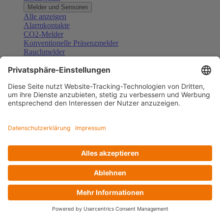
Melder und Sensoren
Alle anzeigen
Alarmkontakte
CO2-Melder
Konventionelle Präsenzmelder
Rauchmelder
Konventionelle Bewegungsmelder
Gefahrenmelder
Zubehör Melder und Sensoren
Türsprechanlagen
Alle anzeigen
Außenstationen
Innenstationen
Klingeltaster und Gongs
Sprechanlagen-Sets
Sprechanlagen-Systemmodule
Zubehör Türkommunikation
Videoüberwachung
Alle anzeigen
Überwachungskameras
Zubehör Videoüberwachung
Zutrittskontrolle
Alle anzeigen
Codetastaturen