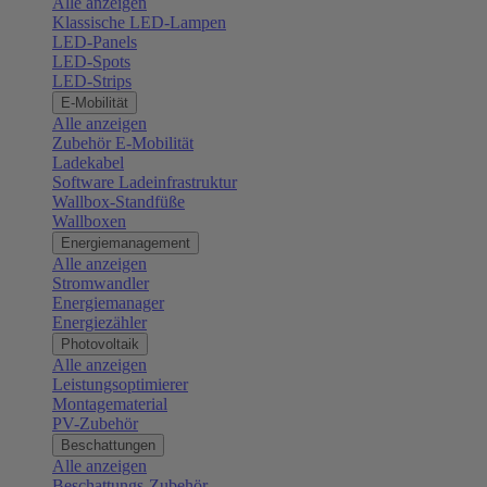
Alle anzeigen
Klassische LED-Lampen
LED-Panels
LED-Spots
LED-Strips
E-Mobilität
Alle anzeigen
Zubehör E-Mobilität
Ladekabel
Software Ladeinfrastruktur
Wallbox-Standfüße
Wallboxen
Energiemanagement
Alle anzeigen
Stromwandler
Energiemanager
Energiezähler
Photovoltaik
Alle anzeigen
Leistungsoptimierer
Montagematerial
PV-Zubehör
Beschattungen
Alle anzeigen
Beschattungs-Zubehör