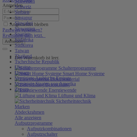
Schweden
Anmelden
Schweiz
Serbien
Singapur
Slowakei
Angemeldet bleiben
Slowenien
Passwort vergessen?
Spanien
Registriere dich jetzt.
Südafrika
Anmelden
Südkorea
Taiwan
Thailand
Der Warenkorb ist leer.
Tschechische Republik
Ukraine
Schalterprogramme
Ungarn
Smart Home Systeme
Vereinigte Arabische Emirate
Elektromaterial
Vereinigte Staaten von Amerika
Beleuchtung
Zypern
Energiewende
Lüftung und Klima
Sicherheitstechnik
Marken
Abdeckrahmen
Alle anzeigen
Aufputzprogramme
Aufputzkombinationen
Aufputzschalter