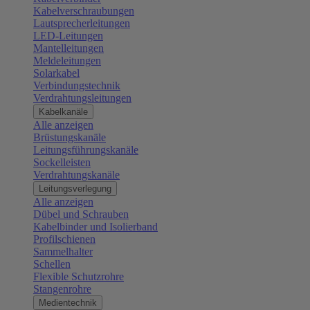
Kabelverschraubungen
Lautsprecherleitungen
LED-Leitungen
Mantelleitungen
Meldeleitungen
Solarkabel
Verbindungstechnik
Verdrahtungsleitungen
Kabelkanäle
Alle anzeigen
Brüstungskanäle
Leitungsführungskanäle
Sockelleisten
Verdrahtungskanäle
Leitungsverlegung
Alle anzeigen
Dübel und Schrauben
Kabelbinder und Isolierband
Profilschienen
Sammelhalter
Schellen
Flexible Schutzrohre
Stangenrohre
Medientechnik