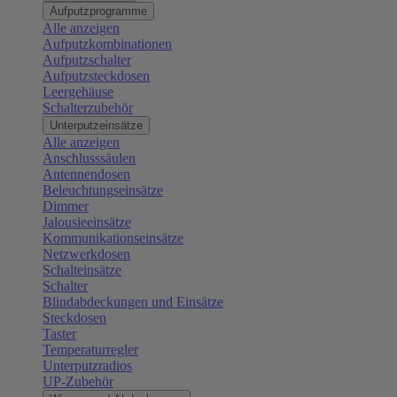
Aufputzprogramme
Alle anzeigen
Aufputzkombinationen
Aufputzschalter
Aufputzsteckdosen
Leergehäuse
Schalterzubehör
Unterputzeinsätze
Alle anzeigen
Anschlusssäulen
Antennendosen
Beleuchtungseinsätze
Dimmer
Jalousieeinsätze
Kommunikationseinsätze
Netzwerkdosen
Schalteinsätze
Schalter
Blindabdeckungen und Einsätze
Steckdosen
Taster
Temperaturregler
Unterputzradios
UP-Zubehör