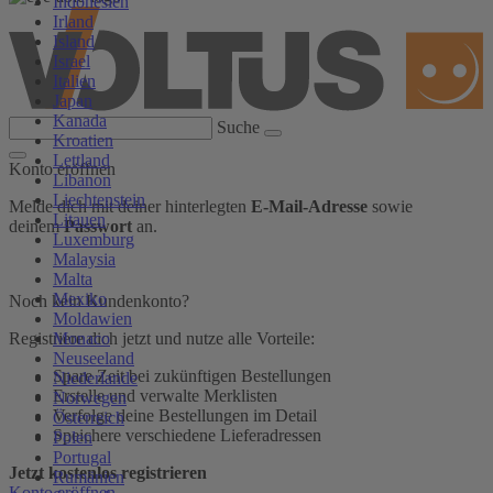
Indonesien
Irland
Island
Israel
Italien
Japan
Kanada
Suche
Kroatien
Lettland
Konto eröffnen
Libanon
Liechtenstein
Melde dich mit deiner hinterlegten
E-Mail-Adresse
sowie
Litauen
deinem
Passwort
an.
Luxemburg
Malaysia
Malta
Mexiko
Noch kein Kundenkonto?
Moldawien
Monaco
Registriere dich jetzt und nutze alle Vorteile:
Neuseeland
Spare Zeit bei zukünftigen Bestellungen
Niederlande
Erstelle und verwalte Merklisten
Norwegen
Verfolge deine Bestellungen im Detail
Österreich
Speichere verschiedene Lieferadressen
Polen
Portugal
Jetzt kostenlos registrieren
Rumänien
Konto eröffnen