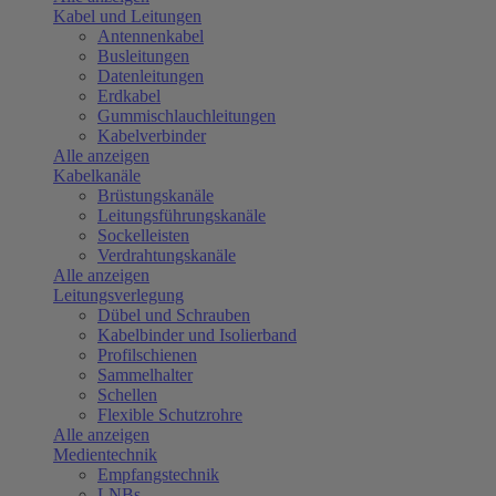
Kabel und Leitungen
Antennenkabel
Busleitungen
Datenleitungen
Erdkabel
Gummischlauchleitungen
Kabelverbinder
Alle anzeigen
Kabelkanäle
Brüstungskanäle
Leitungsführungskanäle
Sockelleisten
Verdrahtungskanäle
Alle anzeigen
Leitungsverlegung
Dübel und Schrauben
Kabelbinder und Isolierband
Profilschienen
Sammelhalter
Schellen
Flexible Schutzrohre
Alle anzeigen
Medientechnik
Empfangstechnik
LNBs