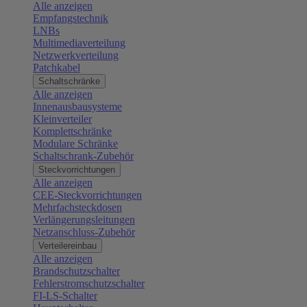
Alle anzeigen
Empfangstechnik
LNBs
Multimediaverteilung
Netzwerkverteilung
Patchkabel
Schaltschränke
Alle anzeigen
Innenausbausysteme
Kleinverteiler
Komplettschränke
Modulare Schränke
Schaltschrank-Zubehör
Steckvorrichtungen
Alle anzeigen
CEE-Steckvorrichtungen
Mehrfachsteckdosen
Verlängerungsleitungen
Netzanschluss-Zubehör
Verteilereinbau
Alle anzeigen
Brandschutzschalter
Fehlerstromschutzschalter
FI-LS-Schalter