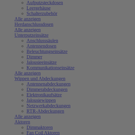
Aufputzsteckdosen
Leergehäuse
Schalterzubehör
Alle anzeigen
Herdanschlussdosen
Alle anzeigen
Unterputzeinsätze
Anschlusssäulen
Antennendosen
Beleuchtungseinsätze
Dimmer
Jalousieeinsätze
Kommunikationseinsätze
Alle anzeigen
Wippen und Abdeckungen
Antennenabdeckungen
Dimmerabdeckungen
Elektronikaufsätze
Jalousiewippen
Netzwerkabdeckungen
RTR-Abdeckungen
Alle anzeigen
Aktoren
Dimmaktoren
Fan Coil Aktoren