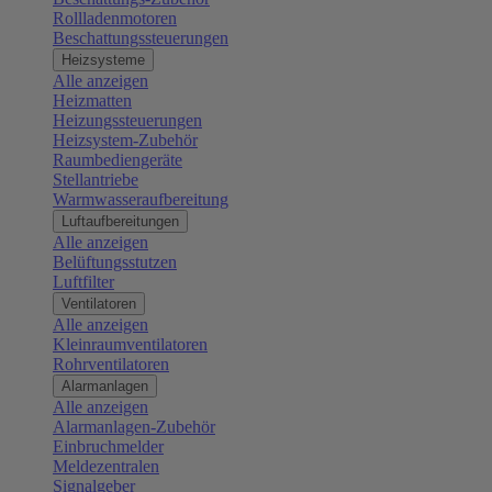
Rollladenmotoren
Beschattungssteuerungen
Heizsysteme
Alle anzeigen
Heizmatten
Heizungssteuerungen
Heizsystem-Zubehör
Raumbediengeräte
Stellantriebe
Warmwasseraufbereitung
Luftaufbereitungen
Alle anzeigen
Belüftungsstutzen
Luftfilter
Ventilatoren
Alle anzeigen
Kleinraumventilatoren
Rohrventilatoren
Alarmanlagen
Alle anzeigen
Alarmanlagen-Zubehör
Einbruchmelder
Meldezentralen
Signalgeber