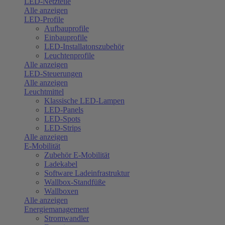
LED-Netzteile
Alle anzeigen
LED-Profile
Aufbauprofile
Einbauprofile
LED-Installatonszubehör
Leuchtenprofile
Alle anzeigen
LED-Steuerungen
Alle anzeigen
Leuchtmittel
Klassische LED-Lampen
LED-Panels
LED-Spots
LED-Strips
Alle anzeigen
E-Mobilität
Zubehör E-Mobilität
Ladekabel
Software Ladeinfrastruktur
Wallbox-Standfüße
Wallboxen
Alle anzeigen
Energiemanagement
Stromwandler