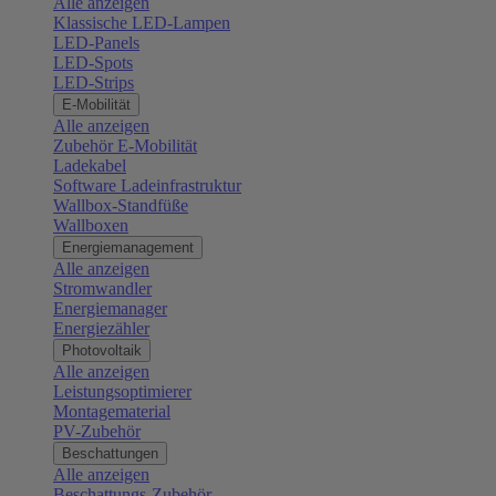
Alle anzeigen
Klassische LED-Lampen
LED-Panels
LED-Spots
LED-Strips
E-Mobilität
Alle anzeigen
Zubehör E-Mobilität
Ladekabel
Software Ladeinfrastruktur
Wallbox-Standfüße
Wallboxen
Energiemanagement
Alle anzeigen
Stromwandler
Energiemanager
Energiezähler
Photovoltaik
Alle anzeigen
Leistungsoptimierer
Montagematerial
PV-Zubehör
Beschattungen
Alle anzeigen
Beschattungs-Zubehör