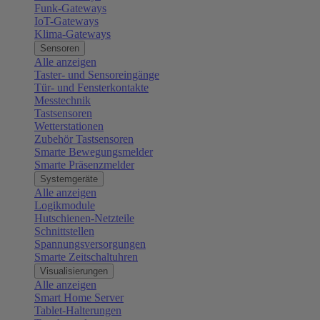
Funk-Gateways
IoT-Gateways
Klima-Gateways
Sensoren
Alle anzeigen
Taster- und Sensoreingänge
Tür- und Fensterkontakte
Messtechnik
Tastsensoren
Wetterstationen
Zubehör Tastsensoren
Smarte Bewegungsmelder
Smarte Präsenzmelder
Systemgeräte
Alle anzeigen
Logikmodule
Hutschienen-Netzteile
Schnittstellen
Spannungsversorgungen
Smarte Zeitschaltuhren
Visualisierungen
Alle anzeigen
Smart Home Server
Tablet-Halterungen