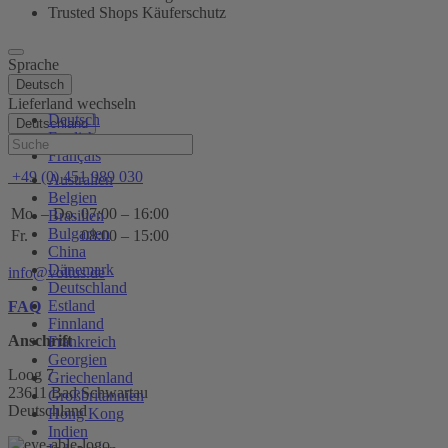
Trusted Shops Käuferschutz
Sprache
Deutsch
Lieferland wechseln
Deutsch
Deutschland
English
Hilfe
Français
+49 (0) 451 989 030
Australien
Belgien
Mo. – Do.
07:00 – 16:00
Brasilien
Bulgarien
Fr.
08:00 – 15:00
China
Dänemark
info@voltus.de
Deutschland
Estland
FAQ
Finnland
Anschrift
Frankreich
Georgien
Loog 7
Griechenland
23611 Bad Schwartau
Großbritannien
Deutschland
Hong Kong
Indien