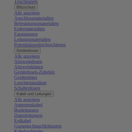
Touchpanels
Blitzschutz
Alle anzeigen
Anschlussmaterialien
Befestigungsmaterialien
Erdermaterialien
Fangstangen
Leitungsmaterialien
Potentialausgleichsschienen
Gerätedosen
Alle anzeigen
Abzweigdosen
Abzweigkästen
Gerätedosen-Zubehör
Geräteträger
Leuchtenauslässe
Schalterdosen
Kabel und Leitungen
Alle anzeigen
Antennenkabel
Busleitungen
Datenleitungen
Erdkabel
Gummischlauchleitungen
Kabelverbinder