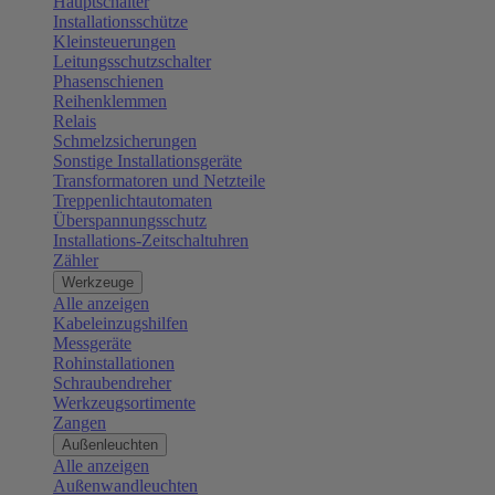
Hauptschalter
Installationsschütze
Kleinsteuerungen
Leitungsschutzschalter
Phasenschienen
Reihenklemmen
Relais
Schmelzsicherungen
Sonstige Installationsgeräte
Transformatoren und Netzteile
Treppenlichtautomaten
Überspannungsschutz
Installations-Zeitschaltuhren
Zähler
Werkzeuge
Alle anzeigen
Kabeleinzugshilfen
Messgeräte
Rohinstallationen
Schraubendreher
Werkzeugsortimente
Zangen
Außenleuchten
Alle anzeigen
Außenwandleuchten