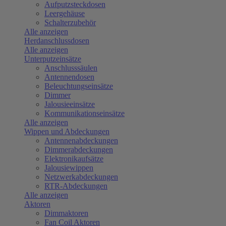
Aufputzsteckdosen
Leergehäuse
Schalterzubehör
Alle anzeigen
Herdanschlussdosen
Alle anzeigen
Unterputzeinsätze
Anschlusssäulen
Antennendosen
Beleuchtungseinsätze
Dimmer
Jalousieeinsätze
Kommunikationseinsätze
Alle anzeigen
Wippen und Abdeckungen
Antennenabdeckungen
Dimmerabdeckungen
Elektronikaufsätze
Jalousiewippen
Netzwerkabdeckungen
RTR-Abdeckungen
Alle anzeigen
Aktoren
Dimmaktoren
Fan Coil Aktoren