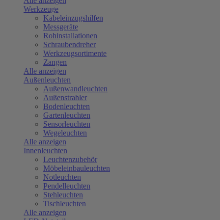
Alle anzeigen
Werkzeuge
Kabeleinzugshilfen
Messgeräte
Rohinstallationen
Schraubendreher
Werkzeugsortimente
Zangen
Alle anzeigen
Außenleuchten
Außenwandleuchten
Außenstrahler
Bodenleuchten
Gartenleuchten
Sensorleuchten
Wegeleuchten
Alle anzeigen
Innenleuchten
Leuchtenzubehör
Möbeleinbauleuchten
Notleuchten
Pendelleuchten
Stehleuchten
Tischleuchten
Alle anzeigen