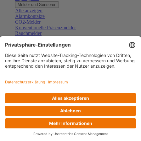
Melder und Sensoren
Alle anzeigen
Alarmkontakte
CO2-Melder
Konventionelle Präsenzmelder
Rauchmelder
Konventionelle Bewegungsmelder
Gefahrenmelder
Zubehör Melder und Sensoren
Türsprechanlagen
Alle anzeigen
Außenstationen
Innenstationen
Klingeltaster und Gongs
Sprechanlagen-Sets
Sprechanlagen-Systemmodule
Zubehör Türkommunikation
Videoüberwachung
Alle anzeigen
Überwachungskameras
Zubehör Videoüberwachung
Zutrittskontrolle
Alle anzeigen
Codetastaturen