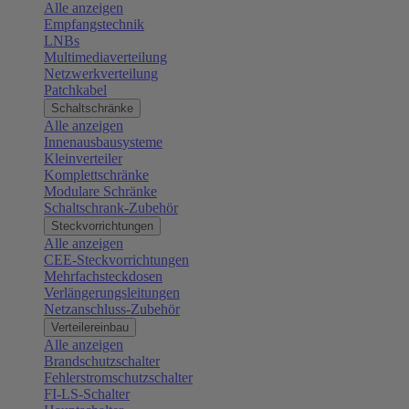
Alle anzeigen
Empfangstechnik
LNBs
Multimediaverteilung
Netzwerkverteilung
Patchkabel
Schaltschränke
Alle anzeigen
Innenausbausysteme
Kleinverteiler
Komplettschränke
Modulare Schränke
Schaltschrank-Zubehör
Steckvorrichtungen
Alle anzeigen
CEE-Steckvorrichtungen
Mehrfachsteckdosen
Verlängerungsleitungen
Netzanschluss-Zubehör
Verteilereinbau
Alle anzeigen
Brandschutzschalter
Fehlerstromschutzschalter
FI-LS-Schalter