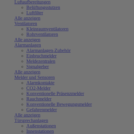
Luftaufbereitungen
Belüftungsstutzen
Luftfilter
Alle anzeigen
Ventilatoren
Kleinraumventilatoren
Rohrventilatoren
Alle anzeigen
Alarmanlagen
Alarmanlagen-Zubehör
Einbruchmelder
Meldezentralen
Signalgeber
Alle anzeigen
Melder und Sensoren
Alarmkontakte
CO2-Melder
Konventionelle Präsenzmelder
Rauchmelder
Konventionelle Bewegungsmelder
Gefahrenmelder
Alle anzeigen
Türsprechanlagen
Außenstationen
Innenstationen