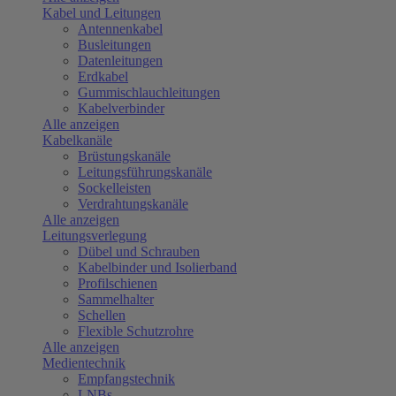
Kabel und Leitungen
Antennenkabel
Busleitungen
Datenleitungen
Erdkabel
Gummischlauchleitungen
Kabelverbinder
Alle anzeigen
Kabelkanäle
Brüstungskanäle
Leitungsführungskanäle
Sockelleisten
Verdrahtungskanäle
Alle anzeigen
Leitungsverlegung
Dübel und Schrauben
Kabelbinder und Isolierband
Profilschienen
Sammelhalter
Schellen
Flexible Schutzrohre
Alle anzeigen
Medientechnik
Empfangstechnik
LNBs