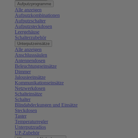
Aufputzprogramme
Alle anzeigen
Aufputzkombinationen
Aufputzschalter
Aufputzsteckdosen
Leergehäuse
Schalterzubehör
Unterputzeinsätze
Alle anzeigen
Anschlusssäulen
Antennendosen
Beleuchtungseinsätze
Dimmer
Jalousieeinsätze
Kommunikationseinsätze
Netzwerkdosen
Schalteinsätze
Schalter
Blindabdeckungen und Einsätze
Steckdosen
Taster
Temperaturregler
Unterputzradios
UP-Zubehör