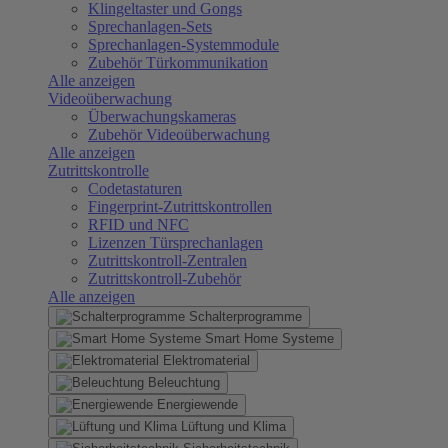
Klingeltaster und Gongs
Sprechanlagen-Sets
Sprechanlagen-Systemmodule
Zubehör Türkommunikation
Alle anzeigen
Videoüberwachung
Überwachungskameras
Zubehör Videoüberwachung
Alle anzeigen
Zutrittskontrolle
Codetastaturen
Fingerprint-Zutrittskontrollen
RFID und NFC
Lizenzen Türsprechanlagen
Zutrittskontroll-Zentralen
Zutrittskontroll-Zubehör
Alle anzeigen
Schalterprogramme
Smart Home Systeme
Elektromaterial
Beleuchtung
Energiewende
Lüftung und Klima