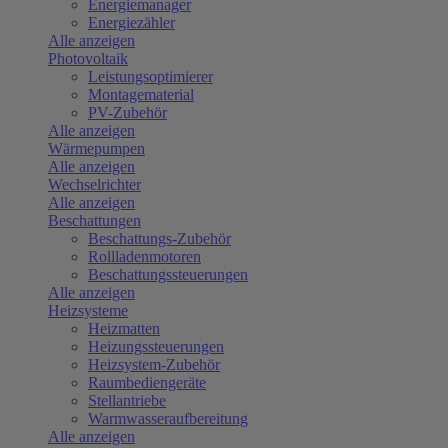
Energiemanager
Energiezähler
Alle anzeigen
Photovoltaik
Leistungsoptimierer
Montagematerial
PV-Zubehör
Alle anzeigen
Wärmepumpen
Alle anzeigen
Wechselrichter
Alle anzeigen
Beschattungen
Beschattungs-Zubehör
Rollladenmotoren
Beschattungssteuerungen
Alle anzeigen
Heizsysteme
Heizmatten
Heizungssteuerungen
Heizsystem-Zubehör
Raumbediengeräte
Stellantriebe
Warmwasseraufbereitung
Alle anzeigen