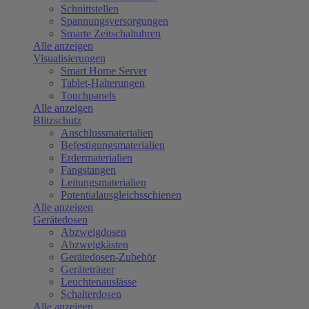
Schnittstellen
Spannungsversorgungen
Smarte Zeitschaltuhren
Alle anzeigen
Visualisierungen
Smart Home Server
Tablet-Halterungen
Touchpanels
Alle anzeigen
Blitzschutz
Anschlussmaterialien
Befestigungsmaterialien
Erdermaterialien
Fangstangen
Leitungsmaterialien
Potentialausgleichsschienen
Alle anzeigen
Gerätedosen
Abzweigdosen
Abzweigkästen
Gerätedosen-Zubehör
Geräteträger
Leuchtenauslässe
Schalterdosen
Alle anzeigen