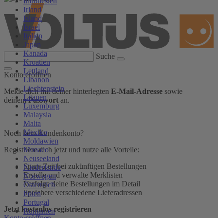
Indonesien
Irland
Island
Israel
Italien
Japan
Kanada
Suche
Kroatien
Lettland
Konto eröffnen
Libanon
Liechtenstein
Melde dich mit deiner hinterlegten
E-Mail-Adresse
sowie
Litauen
deinem
Passwort
an.
Luxemburg
Malaysia
Malta
Mexiko
Noch kein Kundenkonto?
Moldawien
Monaco
Registriere dich jetzt und nutze alle Vorteile:
Neuseeland
Spare Zeit bei zukünftigen Bestellungen
Niederlande
Erstelle und verwalte Merklisten
Norwegen
Verfolge deine Bestellungen im Detail
Österreich
Speichere verschiedene Lieferadressen
Polen
Portugal
Jetzt kostenlos registrieren
Rumänien
Konto eröffnen