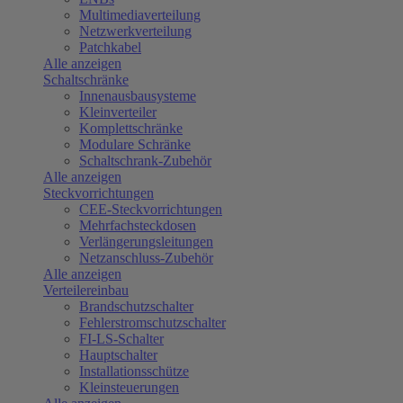
Multimediaverteilung
Netzwerkverteilung
Patchkabel
Alle anzeigen
Schaltschränke
Innenausbausysteme
Kleinverteiler
Komplettschränke
Modulare Schränke
Schaltschrank-Zubehör
Alle anzeigen
Steckvorrichtungen
CEE-Steckvorrichtungen
Mehrfachsteckdosen
Verlängerungsleitungen
Netzanschluss-Zubehör
Alle anzeigen
Verteilereinbau
Brandschutzschalter
Fehlerstromschutzschalter
FI-LS-Schalter
Hauptschalter
Installationsschütze
Kleinsteuerungen