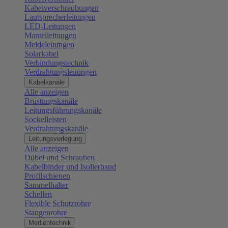
Kabelverschraubungen
Lautsprecherleitungen
LED-Leitungen
Mantelleitungen
Meldeleitungen
Solarkabel
Verbindungstechnik
Verdrahtungsleitungen
Kabelkanäle
Alle anzeigen
Brüstungskanäle
Leitungsführungskanäle
Sockelleisten
Verdrahtungskanäle
Leitungsverlegung
Alle anzeigen
Dübel und Schrauben
Kabelbinder und Isolierband
Profilschienen
Sammelhalter
Schellen
Flexible Schutzrohre
Stangenrohre
Medientechnik