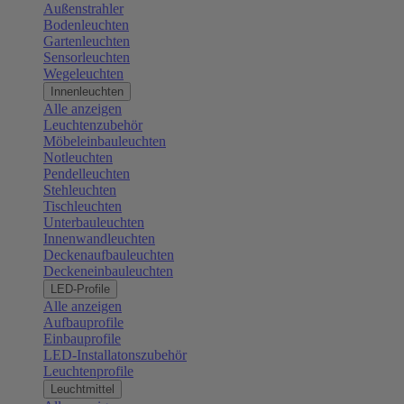
Außenstrahler
Bodenleuchten
Gartenleuchten
Sensorleuchten
Wegeleuchten
Innenleuchten
Alle anzeigen
Leuchtenzubehör
Möbeleinbauleuchten
Notleuchten
Pendelleuchten
Stehleuchten
Tischleuchten
Unterbauleuchten
Innenwandleuchten
Deckenaufbauleuchten
Deckeneinbauleuchten
LED-Profile
Alle anzeigen
Aufbauprofile
Einbauprofile
LED-Installatonszubehör
Leuchtenprofile
Leuchtmittel