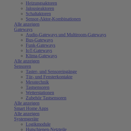
Heizungsaktoren
Jalousieaktoren
Schaltaktoren
Sensor-Aktor-Kombinationen
Alle anzeigen
Gateways
Audio-Gateways und Multiroom-Gateways
Bus-Gateways
Funk-Gateways
IoT-Gateways
Klima-Gateways
Alle anzeigen
Sensoren
Taster- und Sensoreingänge
Tür- und Fensterkontakte
Messtechnik
Tastsensoren
Wetterstationen
Zubehör Tastsensoren
Alle anzeigen
Smart Home Apps
Alle anzeigen
Systemgeräte
Logikmodule
Hutschienen-Netzteile