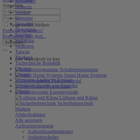
Schweden
Anmelden
Schweiz
Serbien
Singapur
Slowakei
Angemeldet bleiben
Slowenien
Passwort vergessen?
Spanien
Registriere dich jetzt.
Südafrika
Anmelden
Südkorea
Taiwan
Thailand
Der Warenkorb ist leer.
Tschechische Republik
Ukraine
Schalterprogramme
Ungarn
Smart Home Systeme
Vereinigte Arabische Emirate
Elektromaterial
Vereinigte Staaten von Amerika
Beleuchtung
Zypern
Energiewende
Lüftung und Klima
Sicherheitstechnik
Marken
Abdeckrahmen
Alle anzeigen
Aufputzprogramme
Aufputzkombinationen
Aufputzschalter