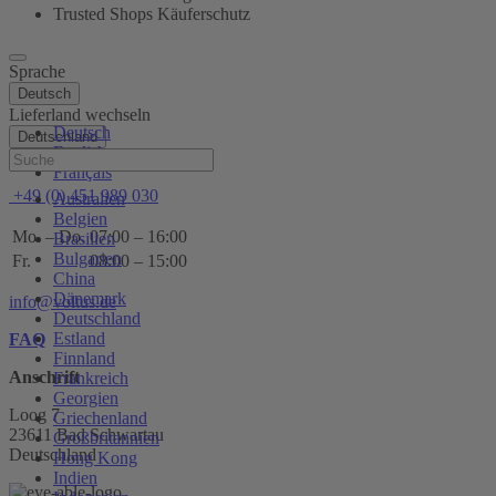
Trusted Shops Käuferschutz
Sprache
Deutsch
Lieferland wechseln
Deutsch
Deutschland
English
Hilfe
Français
+49 (0) 451 989 030
Australien
Belgien
Mo. – Do.
07:00 – 16:00
Brasilien
Bulgarien
Fr.
08:00 – 15:00
China
Dänemark
info@voltus.de
Deutschland
Estland
FAQ
Finnland
Anschrift
Frankreich
Georgien
Loog 7
Griechenland
23611 Bad Schwartau
Großbritannien
Deutschland
Hong Kong
Indien