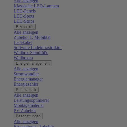
Alle anzeigen
Klassische LED-Lampen
LED-Panels
LED-Spots
LED-Strips
E-Mobilität
Alle anzeigen
Zubehör E-Mobilität
Ladekabel
Software Ladeinfrastruktur
Wallbox-Standfüße
Wallboxen
Energiemanagement
Alle anzeigen
Stromwandler
Energiemanager
Energiezähler
Photovoltaik
Alle anzeigen
Leistungsoptimierer
Montagematerial
PV-Zubehör
Beschattungen
Alle anzeigen
Beschattungs-Zubehör