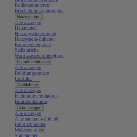
Rollladenmotoren
Beschattungssteuerungen
Heizsysteme
Alle anzeigen
Heizmatten
Heizungssteuerungen
Heizsystem-Zubehör
Raumbediengeräte
Stellantriebe
Warmwasseraufbereitung
Luftaufbereitungen
Alle anzeigen
Belüftungsstutzen
Luftfilter
Ventilatoren
Alle anzeigen
Kleinraumventilatoren
Rohrventilatoren
Alarmanlagen
Alle anzeigen
Alarmanlagen-Zubehör
Einbruchmelder
Meldezentralen
Signalgeber