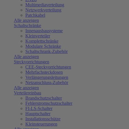
Multimediaverteilung
Netzwerkverteilung
Patchkabel
Alle anzeigen
Schaltschränke
Innenausbausysteme
Kleinverteiler
Komplettschränke
Modulare Schränke
Schaltschrank-Zubehör
Alle anzeigen
Steckvorrichtungen
CEE-Steckvorrichtungen
Mehrfachsteckdosen
Verlängerungsleitungen
Netzanschluss-Zubehör
Alle anzeigen
Verteilereinbau
Brandschutzschalter
Fehlerstromschutzschalter
FI-LS-Schalter
Hauptschalter
Installationsschütze
Kleinsteuerungen