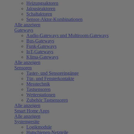
Heizungsaktoren
Jalousieaktoren
Schaltaktoren
Sensor-Aktor-Kombinationen
Alle anzeigen
Gateways
Audio-Gateways und Multiroom-Gateways
Bus-Gateways
Funk-Gateways
IoT-Gateways
Klima-Gateways
Alle anzeigen
Sensoren
Taster- und Sensoreingänge
Tür- und Fensterkontakte
Messtechnik
Tastsensoren
Wetterstationen
Zubehör Tastsensoren
Alle anzeigen
Smart Home Apps
Alle anzeigen
Systemgeräte
Logikmodule
Hutschienen-Netzteile