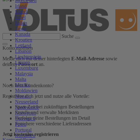
Indonesien
Irland
Island
Israel
Italien
Japan
Kanada
Suche
Kroatien
Lettland
Konto eröffnen
Libanon
Liechtenstein
Melde dich mit deiner hinterlegten
E-Mail-Adresse
sowie
Litauen
deinem
Passwort
an.
Luxemburg
Malaysia
Malta
Mexiko
Noch kein Kundenkonto?
Moldawien
Monaco
Registriere dich jetzt und nutze alle Vorteile:
Neuseeland
Spare Zeit bei zukünftigen Bestellungen
Niederlande
Erstelle und verwalte Merklisten
Norwegen
Verfolge deine Bestellungen im Detail
Österreich
Speichere verschiedene Lieferadressen
Polen
Portugal
Jetzt kostenlos registrieren
Rumänien
Konto eröffnen