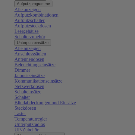
Aufputzprogramme
Alle anzeigen
Aufputzkombinationen
Aufputzschalter
Aufputzsteckdosen
Leergehäuse
Schalterzubehör
Unterputzeinsätze
Alle anzeigen
Anschlusssäulen
Antennendosen
Beleuchtungseinsätze
Dimmer
Jalousieeinsätze
Kommunikationseinsätze
Netzwerkdosen
Schalteinsätze
Schalter
Blindabdeckungen und Einsätze
Steckdosen
Taster
Temperaturregler
Unterputzradios
UP-Zubehör