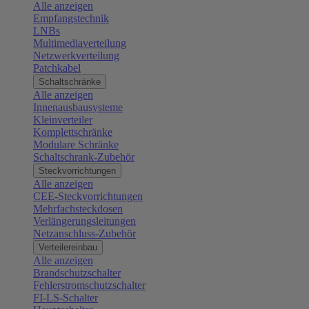
Alle anzeigen
Empfangstechnik
LNBs
Multimediaverteilung
Netzwerkverteilung
Patchkabel
Schaltschränke
Alle anzeigen
Innenausbausysteme
Kleinverteiler
Komplettschränke
Modulare Schränke
Schaltschrank-Zubehör
Steckvorrichtungen
Alle anzeigen
CEE-Steckvorrichtungen
Mehrfachsteckdosen
Verlängerungsleitungen
Netzanschluss-Zubehör
Verteilereinbau
Alle anzeigen
Brandschutzschalter
Fehlerstromschutzschalter
FI-LS-Schalter