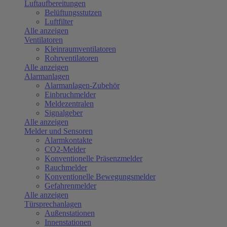
Luftaufbereitungen
Belüftungsstutzen
Luftfilter
Alle anzeigen
Ventilatoren
Kleinraumventilatoren
Rohrventilatoren
Alle anzeigen
Alarmanlagen
Alarmanlagen-Zubehör
Einbruchmelder
Meldezentralen
Signalgeber
Alle anzeigen
Melder und Sensoren
Alarmkontakte
CO2-Melder
Konventionelle Präsenzmelder
Rauchmelder
Konventionelle Bewegungsmelder
Gefahrenmelder
Alle anzeigen
Türsprechanlagen
Außenstationen
Innenstationen