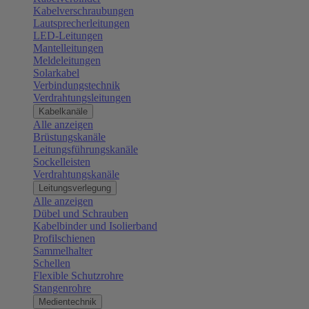
Kabelverschraubungen
Lautsprecherleitungen
LED-Leitungen
Mantelleitungen
Meldeleitungen
Solarkabel
Verbindungstechnik
Verdrahtungsleitungen
Kabelkanäle
Alle anzeigen
Brüstungskanäle
Leitungsführungskanäle
Sockelleisten
Verdrahtungskanäle
Leitungsverlegung
Alle anzeigen
Dübel und Schrauben
Kabelbinder und Isolierband
Profilschienen
Sammelhalter
Schellen
Flexible Schutzrohre
Stangenrohre
Medientechnik