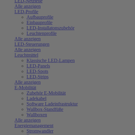
LED-Netzteile
Alle anzeigen
LED-Profile
Aufbauprofile
Einbauprofile
LED-Installatonszubehör
Leuchtenprofile
Alle anzeigen
LED-Steuerungen
Alle anzeigen
Leuchtmittel
Klassische LED-Lampen
LED-Panels
LED-Spots
LED-Strips
Alle anzeigen
E-Mobilität
Zubehör E-Mobilität
Ladekabel
Software Ladeinfrastruktur
Wallbox-Standfüße
Wallboxen
Alle anzeigen
Energiemanagement
Stromwandler