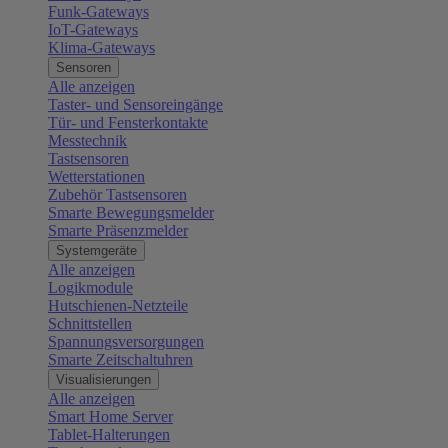
Funk-Gateways
IoT-Gateways
Klima-Gateways
Sensoren
Alle anzeigen
Taster- und Sensoreingänge
Tür- und Fensterkontakte
Messtechnik
Tastsensoren
Wetterstationen
Zubehör Tastsensoren
Smarte Bewegungsmelder
Smarte Präsenzmelder
Systemgeräte
Alle anzeigen
Logikmodule
Hutschienen-Netzteile
Schnittstellen
Spannungsversorgungen
Smarte Zeitschaltuhren
Visualisierungen
Alle anzeigen
Smart Home Server
Tablet-Halterungen