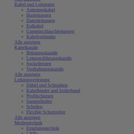
Kabel und Leitungen
Antennenkabel
Busleitungen
Datenleitungen
Erdkabel
Gummischlauchleitungen
Kabelverbinder
Alle anzeigen
Kabelkanäle
Brüstungskanäle
Leitungsführungskanäle
Sockelleisten
Verdrahtungskanäle
Alle anzeigen
Leitungsverlegung
Dübel und Schrauben
Kabelbinder und Isolierband
Profilschienen
Sammelhalter
Schellen
Flexible Schutzrohre
Alle anzeigen
Medientechnik
Empfangstechnik
LNBs