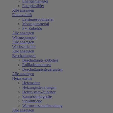
Energiemanager
Energiezähler
Alle anzeigen
Photovoltaik
Leistungsoptimierer
Montagematerial
PV-Zubehör
Alle anzeigen
Wärmepumpen
Alle anzeigen
Wechselrichter
Alle anzeigen
Beschattungen
Beschattungs-Zubehör
Rollladenmotoren
Beschattungssteuerungen
Alle anzeigen
Heizsysteme
Heizmatten
Heizungssteuerungen
Heizsystem-Zubehör
Raumbediengeräte
Stellantriebe
Warmwasseraufbereitung
Alle anzeigen