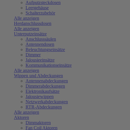
Aufputzsteckdosen
Leergehäuse
Schalterzubehör
Alle anzeigen
Herdanschlussdosen
Alle anzeigen
Unterputzeinsätze
Anschlusssäulen
Antennendosen
Beleuchtungseinsätze
Dimmer
Jalousieeinsätze
Kommunikationseinsätze
Alle anzeigen
Wippen und Abdeckungen
Antennenabdeckungen
Dimmerabdeckungen
Elektronikaufsätze
Jalousiewippen
Netzwerkabdeckungen
RTR-Abdeckungen
Alle anzeigen
Aktoren
Dimmaktoren
Fan Coil Aktoren