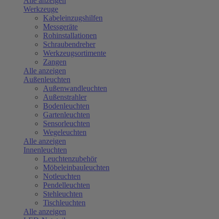
Alle anzeigen
Werkzeuge
Kabeleinzugshilfen
Messgeräte
Rohinstallationen
Schraubendreher
Werkzeugsortimente
Zangen
Alle anzeigen
Außenleuchten
Außenwandleuchten
Außenstrahler
Bodenleuchten
Gartenleuchten
Sensorleuchten
Wegeleuchten
Alle anzeigen
Innenleuchten
Leuchtenzubehör
Möbeleinbauleuchten
Notleuchten
Pendelleuchten
Stehleuchten
Tischleuchten
Alle anzeigen