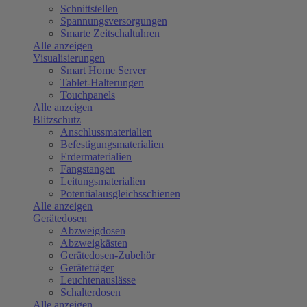
Schnittstellen
Spannungsversorgungen
Smarte Zeitschaltuhren
Alle anzeigen
Visualisierungen
Smart Home Server
Tablet-Halterungen
Touchpanels
Alle anzeigen
Blitzschutz
Anschlussmaterialien
Befestigungsmaterialien
Erdermaterialien
Fangstangen
Leitungsmaterialien
Potentialausgleichsschienen
Alle anzeigen
Gerätedosen
Abzweigdosen
Abzweigkästen
Gerätedosen-Zubehör
Geräteträger
Leuchtenauslässe
Schalterdosen
Alle anzeigen