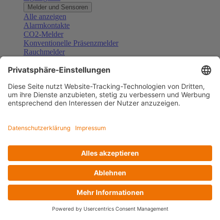
Melder und Sensoren
Alle anzeigen
Alarmkontakte
CO2-Melder
Konventionelle Präsenzmelder
Rauchmelder
Konventionelle Bewegungsmelder
Gefahrenmelder
Zubehör Melder und Sensoren
Türsprechanlagen
Alle anzeigen
Außenstationen
Innenstationen
Klingeltaster und Gongs
Sprechanlagen-Sets
Sprechanlagen-Systemmodule
Zubehör Türkommunikation
Videoüberwachung
Alle anzeigen
Überwachungskameras
Zubehör Videoüberwachung
Zutrittskontrolle
Alle anzeigen
Codetastaturen