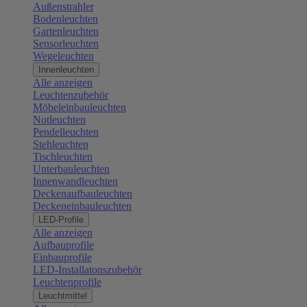
Außenstrahler
Bodenleuchten
Gartenleuchten
Sensorleuchten
Wegeleuchten
Innenleuchten
Alle anzeigen
Leuchtenzubehör
Möbeleinbauleuchten
Notleuchten
Pendelleuchten
Stehleuchten
Tischleuchten
Unterbauleuchten
Innenwandleuchten
Deckenaufbauleuchten
Deckeneinbauleuchten
LED-Profile
Alle anzeigen
Aufbauprofile
Einbauprofile
LED-Installatonszubehör
Leuchtenprofile
Leuchtmittel