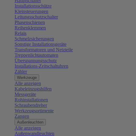
Hauptschalter
Installationsschütze
Kleinsteuerungen
Leitungsschutzschalter
Phasenschienen
Reihenklemmen
Relais
Schmelzsicherungen
Sonstige Installationsgeräte
Transformatoren und Netzteile
Treppenlichtautomaten
Überspannungsschutz
Installations-Zeitschaltuhren
Zähler
Werkzeuge
Alle anzeigen
Kabeleinzugshilfen
Messgeräte
Rohinstallationen
Schraubendreher
Werkzeugsortimente
Zangen
Außenleuchten
Alle anzeigen
Außenwandleuchten