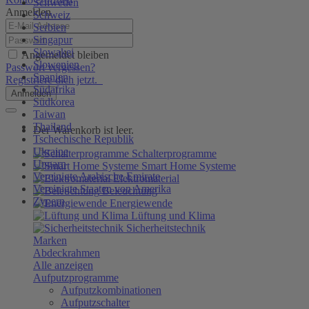
Schweden
Anmelden
Schweiz
Serbien
Singapur
Slowakei
Angemeldet bleiben
Slowenien
Passwort vergessen?
Spanien
Registriere dich jetzt.
Südafrika
Anmelden
Südkorea
Taiwan
Thailand
Der Warenkorb ist leer.
Tschechische Republik
Ukraine
Schalterprogramme
Ungarn
Smart Home Systeme
Vereinigte Arabische Emirate
Elektromaterial
Vereinigte Staaten von Amerika
Beleuchtung
Zypern
Energiewende
Lüftung und Klima
Sicherheitstechnik
Marken
Abdeckrahmen
Alle anzeigen
Aufputzprogramme
Aufputzkombinationen
Aufputzschalter