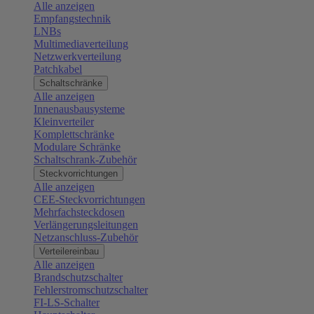
Alle anzeigen
Empfangstechnik
LNBs
Multimediaverteilung
Netzwerkverteilung
Patchkabel
Schaltschränke
Alle anzeigen
Innenausbausysteme
Kleinverteiler
Komplettschränke
Modulare Schränke
Schaltschrank-Zubehör
Steckvorrichtungen
Alle anzeigen
CEE-Steckvorrichtungen
Mehrfachsteckdosen
Verlängerungsleitungen
Netzanschluss-Zubehör
Verteilereinbau
Alle anzeigen
Brandschutzschalter
Fehlerstromschutzschalter
FI-LS-Schalter