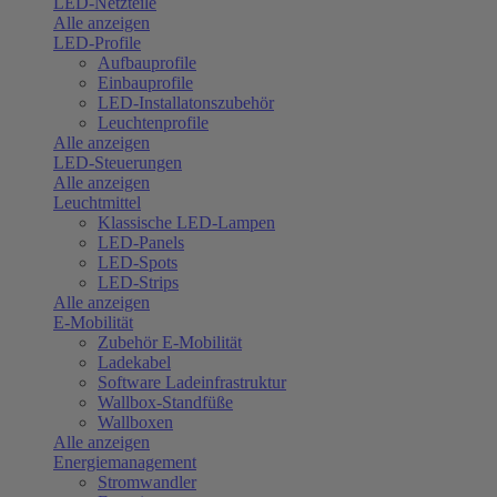
LED-Netzteile
Alle anzeigen
LED-Profile
Aufbauprofile
Einbauprofile
LED-Installatonszubehör
Leuchtenprofile
Alle anzeigen
LED-Steuerungen
Alle anzeigen
Leuchtmittel
Klassische LED-Lampen
LED-Panels
LED-Spots
LED-Strips
Alle anzeigen
E-Mobilität
Zubehör E-Mobilität
Ladekabel
Software Ladeinfrastruktur
Wallbox-Standfüße
Wallboxen
Alle anzeigen
Energiemanagement
Stromwandler