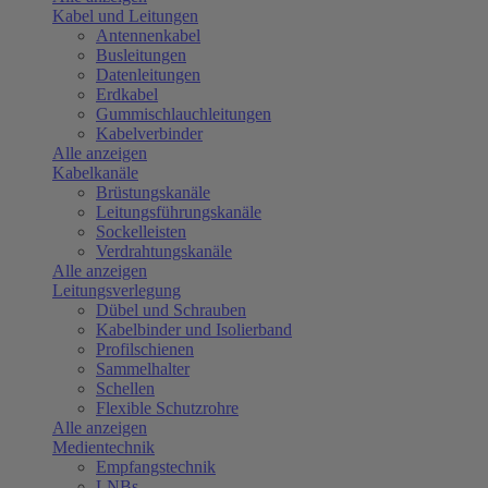
Kabel und Leitungen
Antennenkabel
Busleitungen
Datenleitungen
Erdkabel
Gummischlauchleitungen
Kabelverbinder
Alle anzeigen
Kabelkanäle
Brüstungskanäle
Leitungsführungskanäle
Sockelleisten
Verdrahtungskanäle
Alle anzeigen
Leitungsverlegung
Dübel und Schrauben
Kabelbinder und Isolierband
Profilschienen
Sammelhalter
Schellen
Flexible Schutzrohre
Alle anzeigen
Medientechnik
Empfangstechnik
LNBs