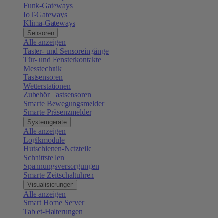
Funk-Gateways
IoT-Gateways
Klima-Gateways
Sensoren
Alle anzeigen
Taster- und Sensoreingänge
Tür- und Fensterkontakte
Messtechnik
Tastsensoren
Wetterstationen
Zubehör Tastsensoren
Smarte Bewegungsmelder
Smarte Präsenzmelder
Systemgeräte
Alle anzeigen
Logikmodule
Hutschienen-Netzteile
Schnittstellen
Spannungsversorgungen
Smarte Zeitschaltuhren
Visualisierungen
Alle anzeigen
Smart Home Server
Tablet-Halterungen