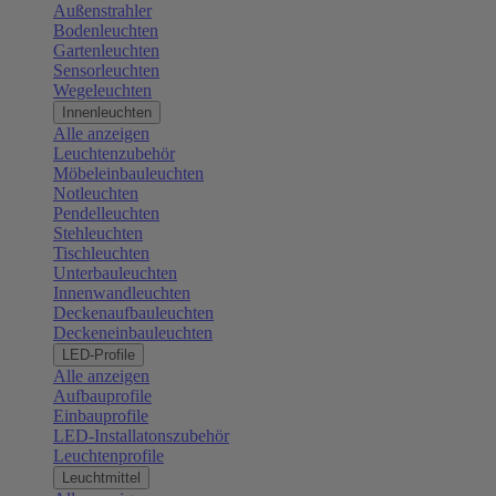
Außenstrahler
Bodenleuchten
Gartenleuchten
Sensorleuchten
Wegeleuchten
Innenleuchten
Alle anzeigen
Leuchtenzubehör
Möbeleinbauleuchten
Notleuchten
Pendelleuchten
Stehleuchten
Tischleuchten
Unterbauleuchten
Innenwandleuchten
Deckenaufbauleuchten
Deckeneinbauleuchten
LED-Profile
Alle anzeigen
Aufbauprofile
Einbauprofile
LED-Installatonszubehör
Leuchtenprofile
Leuchtmittel