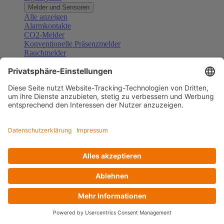
Melder und Sensoren
Alle anzeigen
Alarmkontakte
CO2-Melder
Konventionelle Präsenzmelder
Rauchmelder
Konventionelle Bewegungsmelder
Gefahrenmelder
Zubehör Melder und Sensoren
Türsprechanlagen
Alle anzeigen
Außenstationen
Innenstationen
Klingeltaster und Gongs
Sprechanlagen-Sets
Sprechanlagen-Systemmodule
Zubehör Türkommunikation
Videoüberwachung
Alle anzeigen
Überwachungskameras
Zubehör Videoüberwachung
Zutrittskontrolle
Alle anzeigen
Codetastaturen