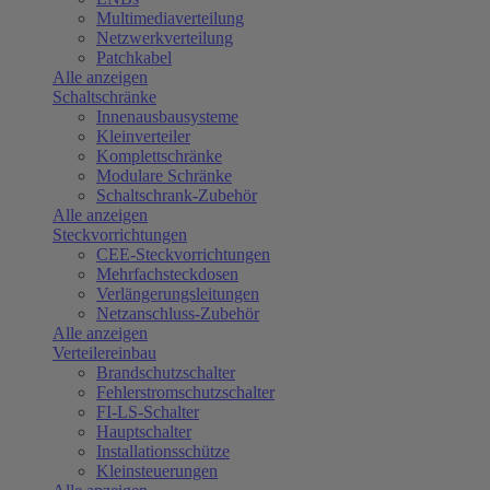
Multimediaverteilung
Netzwerkverteilung
Patchkabel
Alle anzeigen
Schaltschränke
Innenausbausysteme
Kleinverteiler
Komplettschränke
Modulare Schränke
Schaltschrank-Zubehör
Alle anzeigen
Steckvorrichtungen
CEE-Steckvorrichtungen
Mehrfachsteckdosen
Verlängerungsleitungen
Netzanschluss-Zubehör
Alle anzeigen
Verteilereinbau
Brandschutzschalter
Fehlerstromschutzschalter
FI-LS-Schalter
Hauptschalter
Installationsschütze
Kleinsteuerungen