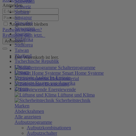
Schweden
Anmelden
Schweiz
Serbien
Singapur
Slowakei
Angemeldet bleiben
Slowenien
Passwort vergessen?
Spanien
Registriere dich jetzt.
Südafrika
Anmelden
Südkorea
Taiwan
Thailand
Der Warenkorb ist leer.
Tschechische Republik
Ukraine
Schalterprogramme
Ungarn
Smart Home Systeme
Vereinigte Arabische Emirate
Elektromaterial
Vereinigte Staaten von Amerika
Beleuchtung
Zypern
Energiewende
Lüftung und Klima
Sicherheitstechnik
Marken
Abdeckrahmen
Alle anzeigen
Aufputzprogramme
Aufputzkombinationen
Aufputzschalter