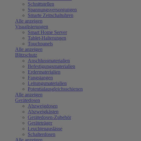
Schnittstellen
Spannungsversorgungen
Smarte Zeitschaltuhren
Alle anzeigen
Visualisierungen
Smart Home Server
Tablet-Halterungen
Touchpanels
Alle anzeigen
Blitzschutz
Anschlussmaterialien
Befestigungsmaterialien
Erdermaterialien
Fangstangen
Leitungsmaterialien
Potentialausgleichsschienen
Alle anzeigen
Gerätedosen
Abzweigdosen
Abzweigkästen
Gerätedosen-Zubehör
Geräteträger
Leuchtenauslässe
Schalterdosen
Alle anzeigen