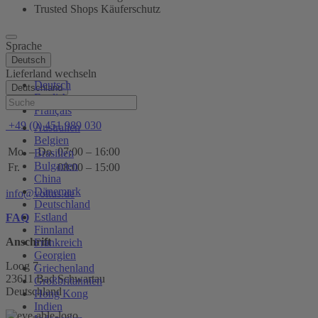
Trusted Shops Käuferschutz
Sprache
Deutsch
Lieferland wechseln
Deutsch
Deutschland
English
Hilfe
Français
+49 (0) 451 989 030
Australien
Belgien
Mo. – Do.
07:00 – 16:00
Brasilien
Bulgarien
Fr.
08:00 – 15:00
China
Dänemark
info@voltus.de
Deutschland
Estland
FAQ
Finnland
Anschrift
Frankreich
Georgien
Loog 7
Griechenland
23611 Bad Schwartau
Großbritannien
Deutschland
Hong Kong
Indien