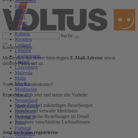
Indonesien
Irland
Island
Israel
Italien
Japan
Kanada
Suche
Kroatien
Lettland
Konto eröffnen
Libanon
Liechtenstein
Melde dich mit deiner hinterlegten
E-Mail-Adresse
sowie
Litauen
deinem
Passwort
an.
Luxemburg
Malaysia
Malta
Mexiko
Noch kein Kundenkonto?
Moldawien
Monaco
Registriere dich jetzt und nutze alle Vorteile:
Neuseeland
Spare Zeit bei zukünftigen Bestellungen
Niederlande
Erstelle und verwalte Merklisten
Norwegen
Verfolge deine Bestellungen im Detail
Österreich
Speichere verschiedene Lieferadressen
Polen
Portugal
Jetzt kostenlos registrieren
Rumänien
Konto eröffnen