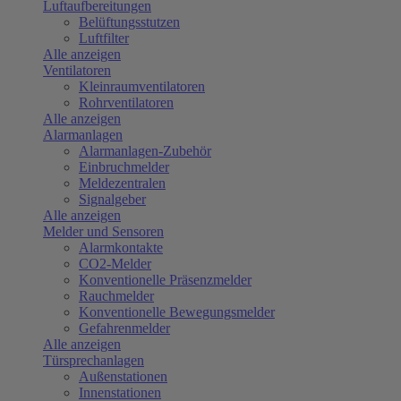
Luftaufbereitungen
Belüftungsstutzen
Luftfilter
Alle anzeigen
Ventilatoren
Kleinraumventilatoren
Rohrventilatoren
Alle anzeigen
Alarmanlagen
Alarmanlagen-Zubehör
Einbruchmelder
Meldezentralen
Signalgeber
Alle anzeigen
Melder und Sensoren
Alarmkontakte
CO2-Melder
Konventionelle Präsenzmelder
Rauchmelder
Konventionelle Bewegungsmelder
Gefahrenmelder
Alle anzeigen
Türsprechanlagen
Außenstationen
Innenstationen