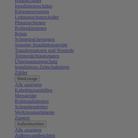
Hauptschalter
Installationsschütze
Kleinsteuerungen
Leitungsschutzschalter
Phasenschienen
Reihenklemmen
Relais
Schmelzsicherungen
Sonstige Installationsgeräte
Transformatoren und Netzteile
Treppenlichtautomaten
Überspannungsschutz
Installations-Zeitschaltuhren
Zähler
Werkzeuge
Alle anzeigen
Kabeleinzugshilfen
Messgeräte
Rohinstallationen
Schraubendreher
Werkzeugsortimente
Zangen
Außenleuchten
Alle anzeigen
Außenwandleuchten