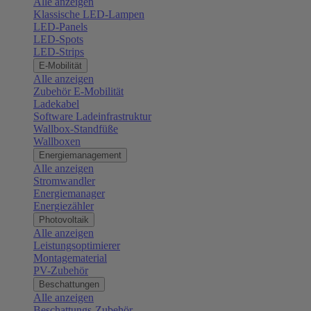
Alle anzeigen
Klassische LED-Lampen
LED-Panels
LED-Spots
LED-Strips
E-Mobilität
Alle anzeigen
Zubehör E-Mobilität
Ladekabel
Software Ladeinfrastruktur
Wallbox-Standfüße
Wallboxen
Energiemanagement
Alle anzeigen
Stromwandler
Energiemanager
Energiezähler
Photovoltaik
Alle anzeigen
Leistungsoptimierer
Montagematerial
PV-Zubehör
Beschattungen
Alle anzeigen
Beschattungs-Zubehör