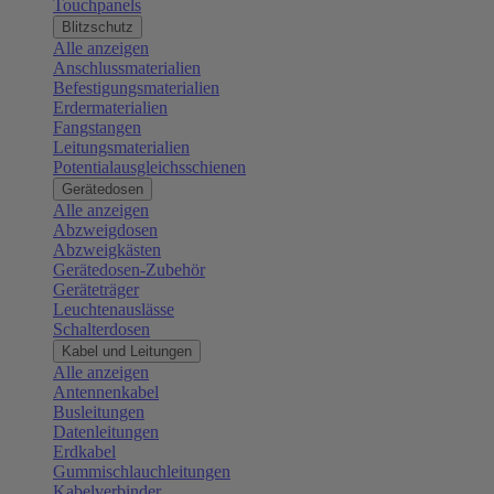
Touchpanels
Blitzschutz
Alle anzeigen
Anschlussmaterialien
Befestigungsmaterialien
Erdermaterialien
Fangstangen
Leitungsmaterialien
Potentialausgleichsschienen
Gerätedosen
Alle anzeigen
Abzweigdosen
Abzweigkästen
Gerätedosen-Zubehör
Geräteträger
Leuchtenauslässe
Schalterdosen
Kabel und Leitungen
Alle anzeigen
Antennenkabel
Busleitungen
Datenleitungen
Erdkabel
Gummischlauchleitungen
Kabelverbinder