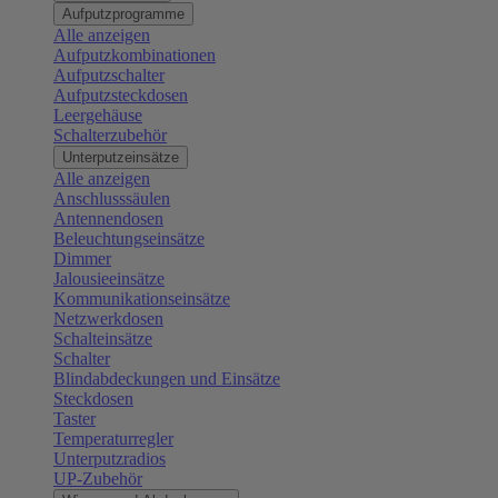
Aufputzprogramme
Alle anzeigen
Aufputzkombinationen
Aufputzschalter
Aufputzsteckdosen
Leergehäuse
Schalterzubehör
Unterputzeinsätze
Alle anzeigen
Anschlusssäulen
Antennendosen
Beleuchtungseinsätze
Dimmer
Jalousieeinsätze
Kommunikationseinsätze
Netzwerkdosen
Schalteinsätze
Schalter
Blindabdeckungen und Einsätze
Steckdosen
Taster
Temperaturregler
Unterputzradios
UP-Zubehör