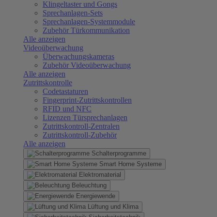
Klingeltaster und Gongs
Sprechanlagen-Sets
Sprechanlagen-Systemmodule
Zubehör Türkommunikation
Alle anzeigen
Videoüberwachung
Überwachungskameras
Zubehör Videoüberwachung
Alle anzeigen
Zutrittskontrolle
Codetastaturen
Fingerprint-Zutrittskontrollen
RFID und NFC
Lizenzen Türsprechanlagen
Zutrittskontroll-Zentralen
Zutrittskontroll-Zubehör
Alle anzeigen
Schalterprogramme
Smart Home Systeme
Elektromaterial
Beleuchtung
Energiewende
Lüftung und Klima