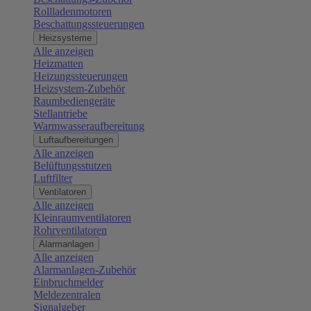
Rollladenmotoren
Beschattungssteuerungen
Heizsysteme
Alle anzeigen
Heizmatten
Heizungssteuerungen
Heizsystem-Zubehör
Raumbediengeräte
Stellantriebe
Warmwasseraufbereitung
Luftaufbereitungen
Alle anzeigen
Belüftungsstutzen
Luftfilter
Ventilatoren
Alle anzeigen
Kleinraumventilatoren
Rohrventilatoren
Alarmanlagen
Alle anzeigen
Alarmanlagen-Zubehör
Einbruchmelder
Meldezentralen
Signalgeber