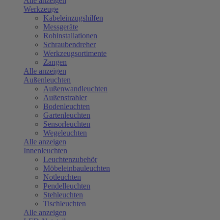
Alle anzeigen
Werkzeuge
Kabeleinzugshilfen
Messgeräte
Rohinstallationen
Schraubendreher
Werkzeugsortimente
Zangen
Alle anzeigen
Außenleuchten
Außenwandleuchten
Außenstrahler
Bodenleuchten
Gartenleuchten
Sensorleuchten
Wegeleuchten
Alle anzeigen
Innenleuchten
Leuchtenzubehör
Möbeleinbauleuchten
Notleuchten
Pendelleuchten
Stehleuchten
Tischleuchten
Alle anzeigen