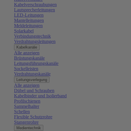
Kabelverschraubungen
Lautsprecherleitungen
LED-Leitungen
Mantelleitungen
Meldeleitungen
Solarkabel
Verbindungstechnik
Verdrahtungsleitungen
Kabelkanäle
Alle anzeigen
Brüstungskanäle
Leitungsführungskanäle
Sockelleisten
Verdrahtungskanäle
Leitungsverlegung
Alle anzeigen
Dübel und Schrauben
Kabelbinder und Isolierband
Profilschienen
Sammelhalter
Schellen
Flexible Schutzrohre
Stangenrohre
Medientechnik