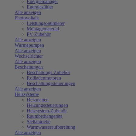
Energiemanager
Energiezähler
Alle anzeigen
Photovoltaik
Leistungsoptimierer
Montagematerial
PV-Zubehör
Alle anzeigen
Wärmepumpen
Alle anzeigen
Wechselrichter
Alle anzeigen
Beschattungen
Beschattungs-Zubehör
Rollladenmotoren
Beschattungssteuerungen
Alle anzeigen
Heizsysteme
Heizmatten
Heizungssteuerungen
Heizsystem-Zubehör
Raumbediengeräte
Stellantriebe
Warmwasseraufbereitung
Alle anzeigen