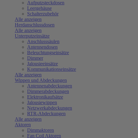
Aufputzsteckdosen
Leergehäuse
Schalterzubehör
Alle anzeigen
Herdanschlussdosen
Alle anzeigen
Unterputzeinsätze
Anschlusssäulen
Antennendosen
Beleuchtungseinsätze
Dimmer
Jalousieeinsätze
Kommunikationseinsätze
Alle anzeigen
Wippen und Abdeckungen
Antennenabdeckungen
Dimmerabdeckungen
Elektronikaufsätze
Jalousiewippen
Netzwerkabdeckungen
RTR-Abdeckungen
Alle anzeigen
Aktoren
Dimmaktoren
Fan Coil Aktoren