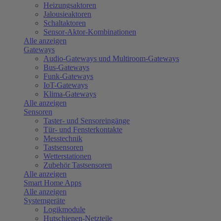
Heizungsaktoren
Jalousieaktoren
Schaltaktoren
Sensor-Aktor-Kombinationen
Alle anzeigen
Gateways
Audio-Gateways und Multiroom-Gateways
Bus-Gateways
Funk-Gateways
IoT-Gateways
Klima-Gateways
Alle anzeigen
Sensoren
Taster- und Sensoreingänge
Tür- und Fensterkontakte
Messtechnik
Tastsensoren
Wetterstationen
Zubehör Tastsensoren
Alle anzeigen
Smart Home Apps
Alle anzeigen
Systemgeräte
Logikmodule
Hutschienen-Netzteile