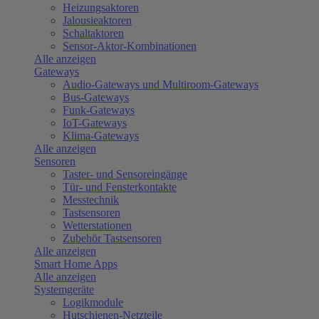
Heizungsaktoren
Jalousieaktoren
Schaltaktoren
Sensor-Aktor-Kombinationen
Alle anzeigen
Gateways
Audio-Gateways und Multiroom-Gateways
Bus-Gateways
Funk-Gateways
IoT-Gateways
Klima-Gateways
Alle anzeigen
Sensoren
Taster- und Sensoreingänge
Tür- und Fensterkontakte
Messtechnik
Tastsensoren
Wetterstationen
Zubehör Tastsensoren
Alle anzeigen
Smart Home Apps
Alle anzeigen
Systemgeräte
Logikmodule
Hutschienen-Netzteile