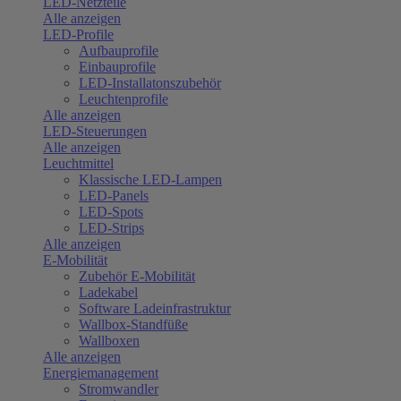
LED-Netzteile
Alle anzeigen
LED-Profile
Aufbauprofile
Einbauprofile
LED-Installatonszubehör
Leuchtenprofile
Alle anzeigen
LED-Steuerungen
Alle anzeigen
Leuchtmittel
Klassische LED-Lampen
LED-Panels
LED-Spots
LED-Strips
Alle anzeigen
E-Mobilität
Zubehör E-Mobilität
Ladekabel
Software Ladeinfrastruktur
Wallbox-Standfüße
Wallboxen
Alle anzeigen
Energiemanagement
Stromwandler