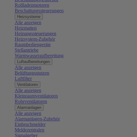
Rollladenmotoren
Beschattungssteuerungen
Heizsysteme
Alle anzeigen
Heizmatten
Heizungssteuerungen
Heizsystem-Zubehör
Raumbediengeräte
Stellantriebe
Warmwasseraufbereitung
Luftaufbereitungen
Alle anzeigen
Belüftungsstutzen
Luftfilter
Ventilatoren
Alle anzeigen
Kleinraumventilatoren
Rohrventilatoren
Alarmanlagen
Alle anzeigen
Alarmanlagen-Zubehör
Einbruchmelder
Meldezentralen
Signalgeber