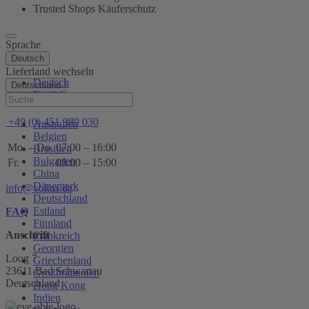
Trusted Shops Käuferschutz
Sprache
Deutsch
Lieferland wechseln
Deutsch
Deutschland
English
Hilfe
+49 (0) 451 989 030
Australien
Belgien
Mo. – Do.
07:00 – 16:00
Brasilien
Bulgarien
Fr.
08:00 – 15:00
China
Dänemark
info@voltus.de
Deutschland
Estland
FAQ
Finnland
Anschrift
Frankreich
Georgien
Loog 7
Griechenland
23611 Bad Schwartau
Großbritannien
Deutschland
Hong Kong
Indien