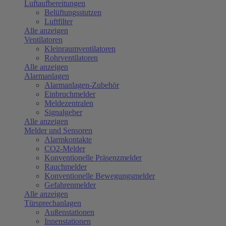
Luftaufbereitungen
Belüftungsstutzen
Luftfilter
Alle anzeigen
Ventilatoren
Kleinraumventilatoren
Rohrventilatoren
Alle anzeigen
Alarmanlagen
Alarmanlagen-Zubehör
Einbruchmelder
Meldezentralen
Signalgeber
Alle anzeigen
Melder und Sensoren
Alarmkontakte
CO2-Melder
Konventionelle Präsenzmelder
Rauchmelder
Konventionelle Bewegungsmelder
Gefahrenmelder
Alle anzeigen
Türsprechanlagen
Außenstationen
Innenstationen