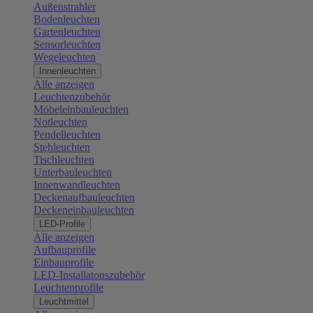
Außenstrahler
Bodenleuchten
Gartenleuchten
Sensorleuchten
Wegeleuchten
Innenleuchten
Alle anzeigen
Leuchtenzubehör
Möbeleinbauleuchten
Notleuchten
Pendelleuchten
Stehleuchten
Tischleuchten
Unterbauleuchten
Innenwandleuchten
Deckenaufbauleuchten
Deckeneinbauleuchten
LED-Profile
Alle anzeigen
Aufbauprofile
Einbauprofile
LED-Installatonszubehör
Leuchtenprofile
Leuchtmittel