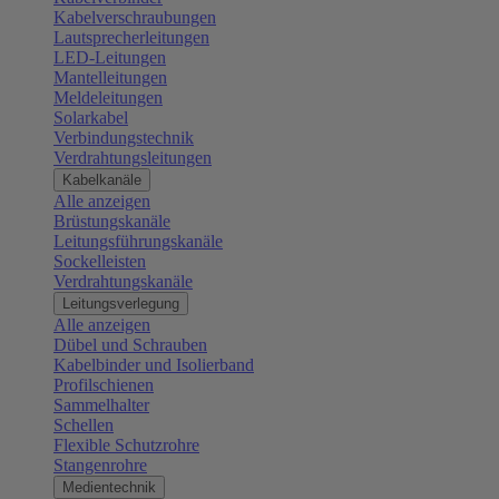
Kabelverschraubungen
Lautsprecherleitungen
LED-Leitungen
Mantelleitungen
Meldeleitungen
Solarkabel
Verbindungstechnik
Verdrahtungsleitungen
Kabelkanäle
Alle anzeigen
Brüstungskanäle
Leitungsführungskanäle
Sockelleisten
Verdrahtungskanäle
Leitungsverlegung
Alle anzeigen
Dübel und Schrauben
Kabelbinder und Isolierband
Profilschienen
Sammelhalter
Schellen
Flexible Schutzrohre
Stangenrohre
Medientechnik