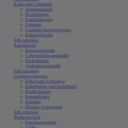
Kabel und Leitungen
Antennenkabel
Busleitungen
Datenleitungen
Erdkabel
Gummischlauchleitungen
Kabelverbinder
Alle anzeigen
Kabelkanäle
Brüstungskanäle
Leitungsführungskanäle
Sockelleisten
Verdrahtungskanäle
Alle anzeigen
Leitungsverlegung
Dübel und Schrauben
Kabelbinder und Isolierband
Profilschienen
Sammelhalter
Schellen
Flexible Schutzrohre
Alle anzeigen
Medientechnik
Empfangstechnik
LNBs