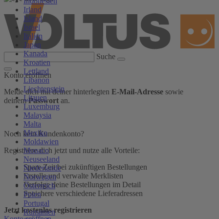
Indonesien
Irland
Island
Israel
Italien
Japan
Kanada
Suche
Kroatien
Lettland
Konto eröffnen
Libanon
Liechtenstein
Melde dich mit deiner hinterlegten
E-Mail-Adresse
sowie
Litauen
deinem
Passwort
an.
Luxemburg
Malaysia
Malta
Mexiko
Noch kein Kundenkonto?
Moldawien
Monaco
Registriere dich jetzt und nutze alle Vorteile:
Neuseeland
Spare Zeit bei zukünftigen Bestellungen
Niederlande
Erstelle und verwalte Merklisten
Norwegen
Verfolge deine Bestellungen im Detail
Österreich
Speichere verschiedene Lieferadressen
Polen
Portugal
Jetzt kostenlos registrieren
Rumänien
Konto eröffnen