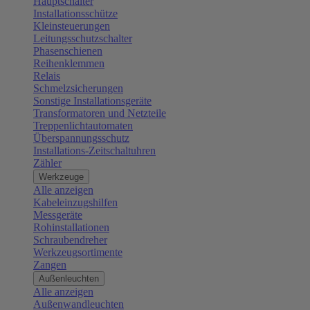
Hauptschalter
Installationsschütze
Kleinsteuerungen
Leitungsschutzschalter
Phasenschienen
Reihenklemmen
Relais
Schmelzsicherungen
Sonstige Installationsgeräte
Transformatoren und Netzteile
Treppenlichtautomaten
Überspannungsschutz
Installations-Zeitschaltuhren
Zähler
Werkzeuge
Alle anzeigen
Kabeleinzugshilfen
Messgeräte
Rohinstallationen
Schraubendreher
Werkzeugsortimente
Zangen
Außenleuchten
Alle anzeigen
Außenwandleuchten