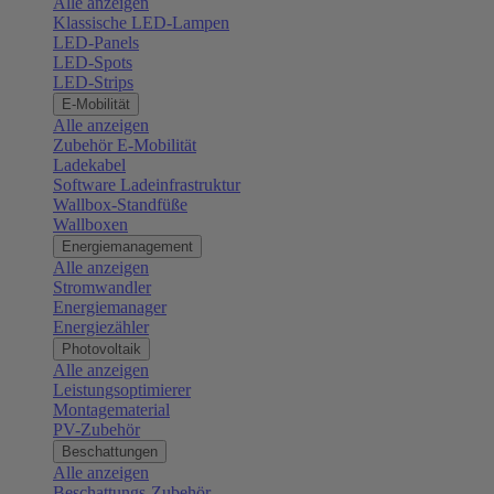
Alle anzeigen
Klassische LED-Lampen
LED-Panels
LED-Spots
LED-Strips
E-Mobilität
Alle anzeigen
Zubehör E-Mobilität
Ladekabel
Software Ladeinfrastruktur
Wallbox-Standfüße
Wallboxen
Energiemanagement
Alle anzeigen
Stromwandler
Energiemanager
Energiezähler
Photovoltaik
Alle anzeigen
Leistungsoptimierer
Montagematerial
PV-Zubehör
Beschattungen
Alle anzeigen
Beschattungs-Zubehör