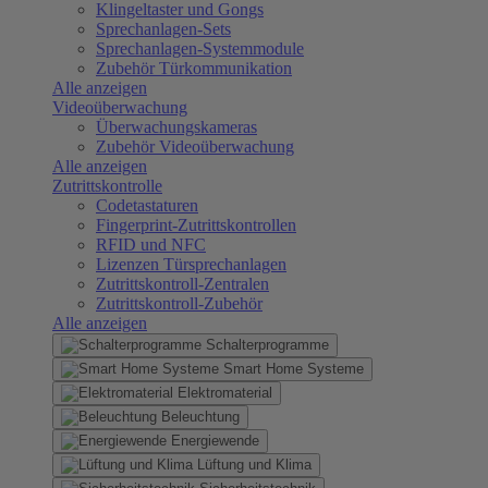
Klingeltaster und Gongs
Sprechanlagen-Sets
Sprechanlagen-Systemmodule
Zubehör Türkommunikation
Alle anzeigen
Videoüberwachung
Überwachungskameras
Zubehör Videoüberwachung
Alle anzeigen
Zutrittskontrolle
Codetastaturen
Fingerprint-Zutrittskontrollen
RFID und NFC
Lizenzen Türsprechanlagen
Zutrittskontroll-Zentralen
Zutrittskontroll-Zubehör
Alle anzeigen
Schalterprogramme
Smart Home Systeme
Elektromaterial
Beleuchtung
Energiewende
Lüftung und Klima