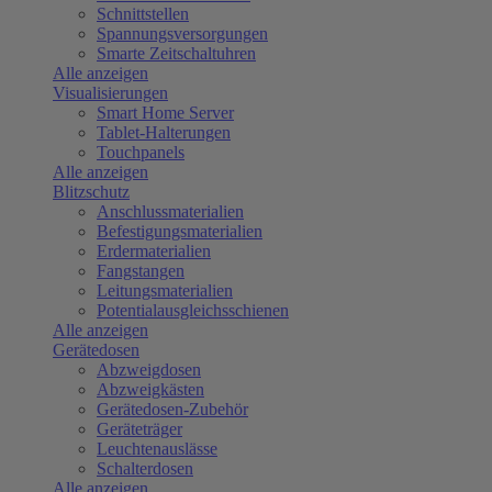
Schnittstellen
Spannungsversorgungen
Smarte Zeitschaltuhren
Alle anzeigen
Visualisierungen
Smart Home Server
Tablet-Halterungen
Touchpanels
Alle anzeigen
Blitzschutz
Anschlussmaterialien
Befestigungsmaterialien
Erdermaterialien
Fangstangen
Leitungsmaterialien
Potentialausgleichsschienen
Alle anzeigen
Gerätedosen
Abzweigdosen
Abzweigkästen
Gerätedosen-Zubehör
Geräteträger
Leuchtenauslässe
Schalterdosen
Alle anzeigen