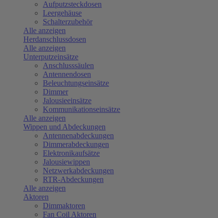
Aufputzsteckdosen
Leergehäuse
Schalterzubehör
Alle anzeigen
Herdanschlussdosen
Alle anzeigen
Unterputzeinsätze
Anschlusssäulen
Antennendosen
Beleuchtungseinsätze
Dimmer
Jalousieeinsätze
Kommunikationseinsätze
Alle anzeigen
Wippen und Abdeckungen
Antennenabdeckungen
Dimmerabdeckungen
Elektronikaufsätze
Jalousiewippen
Netzwerkabdeckungen
RTR-Abdeckungen
Alle anzeigen
Aktoren
Dimmaktoren
Fan Coil Aktoren