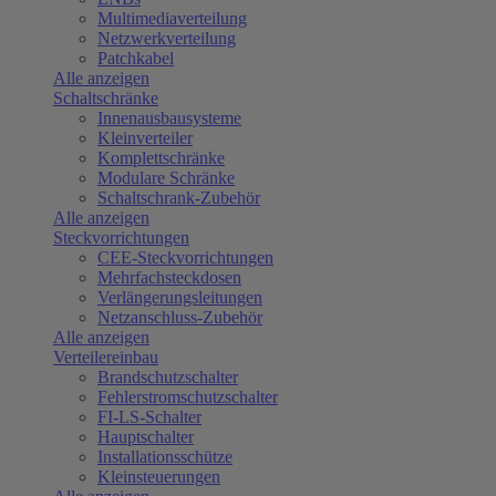
Multimediaverteilung
Netzwerkverteilung
Patchkabel
Alle anzeigen
Schaltschränke
Innenausbausysteme
Kleinverteiler
Komplettschränke
Modulare Schränke
Schaltschrank-Zubehör
Alle anzeigen
Steckvorrichtungen
CEE-Steckvorrichtungen
Mehrfachsteckdosen
Verlängerungsleitungen
Netzanschluss-Zubehör
Alle anzeigen
Verteilereinbau
Brandschutzschalter
Fehlerstromschutzschalter
FI-LS-Schalter
Hauptschalter
Installationsschütze
Kleinsteuerungen