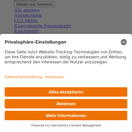
Melder und Sensoren
Alle anzeigen
Alarmkontakte
CO2-Melder
Konventionelle Präsenzmelder
Rauchmelder
Konventionelle Bewegungsmelder
Gefahrenmelder
Zubehör Melder und Sensoren
Türsprechanlagen
Alle anzeigen
Außenstationen
Innenstationen
Klingeltaster und Gongs
Sprechanlagen-Sets
Sprechanlagen-Systemmodule
Zubehör Türkommunikation
Videoüberwachung
Alle anzeigen
Überwachungskameras
Zubehör Videoüberwachung
Zutrittskontrolle
Alle anzeigen
Codetastaturen