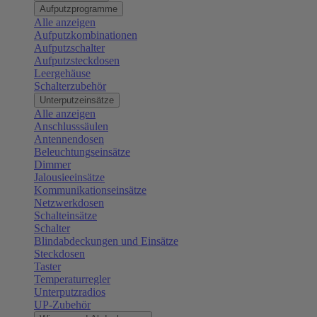
Aufputzprogramme
Alle anzeigen
Aufputzkombinationen
Aufputzschalter
Aufputzsteckdosen
Leergehäuse
Schalterzubehör
Unterputzeinsätze
Alle anzeigen
Anschlusssäulen
Antennendosen
Beleuchtungseinsätze
Dimmer
Jalousieeinsätze
Kommunikationseinsätze
Netzwerkdosen
Schalteinsätze
Schalter
Blindabdeckungen und Einsätze
Steckdosen
Taster
Temperaturregler
Unterputzradios
UP-Zubehör