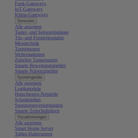
Funk-Gateways
IoT-Gateways
Klima-Gateways
Sensoren
Alle anzeigen
Taster- und Sensoreingänge
Tür- und Fensterkontakte
Messtechnik
Tastsensoren
Wetterstationen
Zubehör Tastsensoren
Smarte Bewegungsmelder
Smarte Präsenzmelder
Systemgeräte
Alle anzeigen
Logikmodule
Hutschienen-Netzteile
Schnittstellen
Spannungsversorgungen
Smarte Zeitschaltuhren
Visualisierungen
Alle anzeigen
Smart Home Server
Tablet-Halterungen