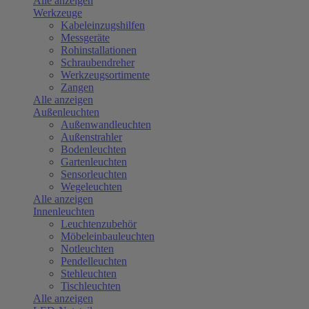
Alle anzeigen
Werkzeuge
Kabeleinzugshilfen
Messgeräte
Rohinstallationen
Schraubendreher
Werkzeugsortimente
Zangen
Alle anzeigen
Außenleuchten
Außenwandleuchten
Außenstrahler
Bodenleuchten
Gartenleuchten
Sensorleuchten
Wegeleuchten
Alle anzeigen
Innenleuchten
Leuchtenzubehör
Möbeleinbauleuchten
Notleuchten
Pendelleuchten
Stehleuchten
Tischleuchten
Alle anzeigen