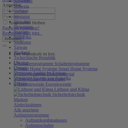
Schweden
Anmelden
Schweiz
Serbien
Singapur
Slowakei
Angemeldet bleiben
Slowenien
Passwort vergessen?
Spanien
Registriere dich jetzt.
Südafrika
Anmelden
Südkorea
Taiwan
Thailand
Der Warenkorb ist leer.
Tschechische Republik
Ukraine
Schalterprogramme
Ungarn
Smart Home Systeme
Vereinigte Arabische Emirate
Elektromaterial
Vereinigte Staaten von Amerika
Beleuchtung
Zypern
Energiewende
Lüftung und Klima
Sicherheitstechnik
Marken
Abdeckrahmen
Alle anzeigen
Aufputzprogramme
Aufputzkombinationen
Aufputzschalter