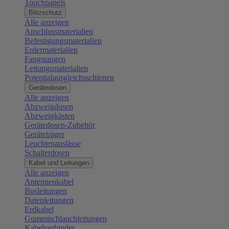
Touchpanels
Blitzschutz
Alle anzeigen
Anschlussmaterialien
Befestigungsmaterialien
Erdermaterialien
Fangstangen
Leitungsmaterialien
Potentialausgleichsschienen
Gerätedosen
Alle anzeigen
Abzweigdosen
Abzweigkästen
Gerätedosen-Zubehör
Geräteträger
Leuchtenauslässe
Schalterdosen
Kabel und Leitungen
Alle anzeigen
Antennenkabel
Busleitungen
Datenleitungen
Erdkabel
Gummischlauchleitungen
Kabelverbinder