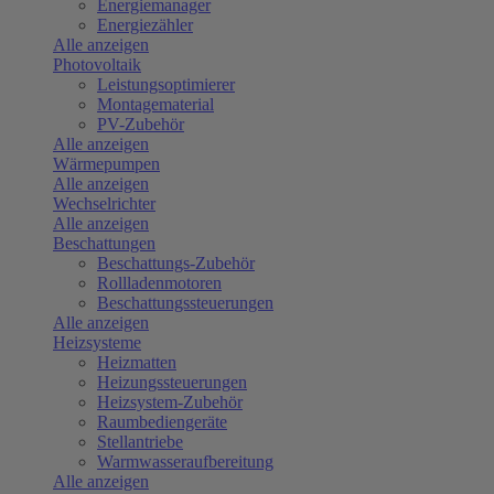
Energiemanager
Energiezähler
Alle anzeigen
Photovoltaik
Leistungsoptimierer
Montagematerial
PV-Zubehör
Alle anzeigen
Wärmepumpen
Alle anzeigen
Wechselrichter
Alle anzeigen
Beschattungen
Beschattungs-Zubehör
Rollladenmotoren
Beschattungssteuerungen
Alle anzeigen
Heizsysteme
Heizmatten
Heizungssteuerungen
Heizsystem-Zubehör
Raumbediengeräte
Stellantriebe
Warmwasseraufbereitung
Alle anzeigen