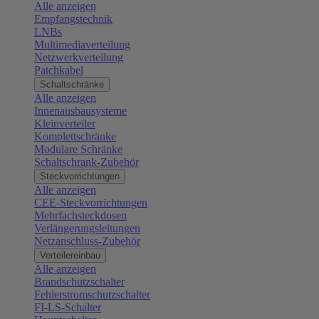
Alle anzeigen
Empfangstechnik
LNBs
Multimediaverteilung
Netzwerkverteilung
Patchkabel
Schaltschränke
Alle anzeigen
Innenausbausysteme
Kleinverteiler
Komplettschränke
Modulare Schränke
Schaltschrank-Zubehör
Steckvorrichtungen
Alle anzeigen
CEE-Steckvorrichtungen
Mehrfachsteckdosen
Verlängerungsleitungen
Netzanschluss-Zubehör
Verteilereinbau
Alle anzeigen
Brandschutzschalter
Fehlerstromschutzschalter
FI-LS-Schalter