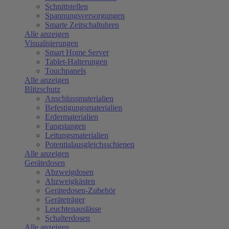
Schnittstellen
Spannungsversorgungen
Smarte Zeitschaltuhren
Alle anzeigen
Visualisierungen
Smart Home Server
Tablet-Halterungen
Touchpanels
Alle anzeigen
Blitzschutz
Anschlussmaterialien
Befestigungsmaterialien
Erdermaterialien
Fangstangen
Leitungsmaterialien
Potentialausgleichsschienen
Alle anzeigen
Gerätedosen
Abzweigdosen
Abzweigkästen
Gerätedosen-Zubehör
Geräteträger
Leuchtenauslässe
Schalterdosen
Alle anzeigen