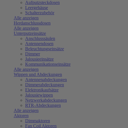
Aufputzsteckdosen
Leergehäuse
Schalterzubehör
Alle anzeigen
Herdanschlussdosen
Alle anzeigen
Unterputzeinsätze
Anschlusssäulen
Antennendosen
Beleuchtungseinsätze
Dimmer
Jalousieeinsätze
Kommunikationseinsätze
Alle anzeigen
Wippen und Abdeckungen
Antennenabdeckungen
Dimmerabdeckungen
Elektronikaufsätze
Jalousiewippen
Netzwerkabdeckungen
RTR-Abdeckungen
Alle anzeigen
Aktoren
Dimmaktoren
Fan Coil Aktoren