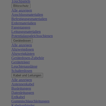
Touchpanels
Blitzschutz
Alle anzeigen
Anschlussmaterialien
Befestigungsmaterialien
Erdermaterialien
Fangstangen
Leitungsmaterialien
Potentialausgleichsschienen
Gerätedosen
Alle anzeigen
Abzweigdosen
Abzweigkästen
Gerätedosen-Zubehör
Geräteträger
Leuchtenauslässe
Schalterdosen
Kabel und Leitungen
Alle anzeigen
Antennenkabel
Busleitungen
Datenleitungen
Erdkabel
Gummischlauchleitungen
Kabelverbinder