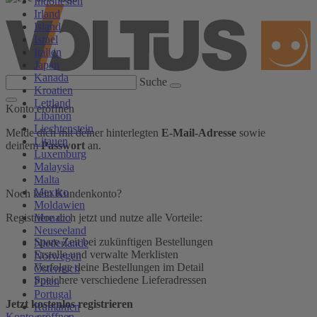
Indonesien
Irland
Island
Israel
Italien
Japan
Kanada
Suche
Kroatien
Lettland
Konto eröffnen
Libanon
Liechtenstein
Melde dich mit deiner hinterlegten
E-Mail-Adresse
sowie
Litauen
deinem
Passwort
an.
Luxemburg
Malaysia
Malta
Mexiko
Noch kein Kundenkonto?
Moldawien
Monaco
Registriere dich jetzt und nutze alle Vorteile:
Neuseeland
Spare Zeit bei zukünftigen Bestellungen
Niederlande
Erstelle und verwalte Merklisten
Norwegen
Verfolge deine Bestellungen im Detail
Österreich
Speichere verschiedene Lieferadressen
Polen
Portugal
Jetzt kostenlos registrieren
Rumänien
Konto eröffnen