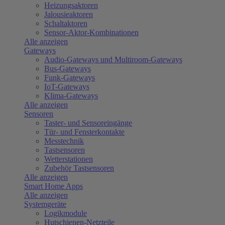
Heizungsaktoren
Jalousieaktoren
Schaltaktoren
Sensor-Aktor-Kombinationen
Alle anzeigen
Gateways
Audio-Gateways und Multiroom-Gateways
Bus-Gateways
Funk-Gateways
IoT-Gateways
Klima-Gateways
Alle anzeigen
Sensoren
Taster- und Sensoreingänge
Tür- und Fensterkontakte
Messtechnik
Tastsensoren
Wetterstationen
Zubehör Tastsensoren
Alle anzeigen
Smart Home Apps
Alle anzeigen
Systemgeräte
Logikmodule
Hutschienen-Netzteile