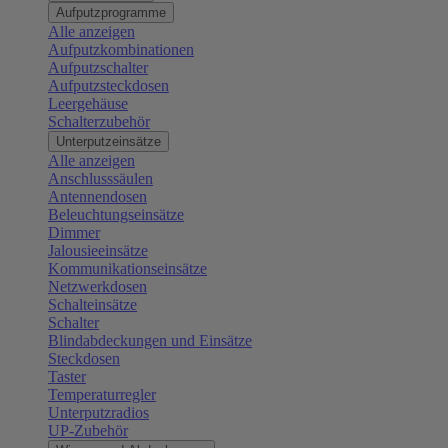
Aufputzprogramme
Alle anzeigen
Aufputzkombinationen
Aufputzschalter
Aufputzsteckdosen
Leergehäuse
Schalterzubehör
Unterputzeinsätze
Alle anzeigen
Anschlusssäulen
Antennendosen
Beleuchtungseinsätze
Dimmer
Jalousieeinsätze
Kommunikationseinsätze
Netzwerkdosen
Schalteinsätze
Schalter
Blindabdeckungen und Einsätze
Steckdosen
Taster
Temperaturregler
Unterputzradios
UP-Zubehör