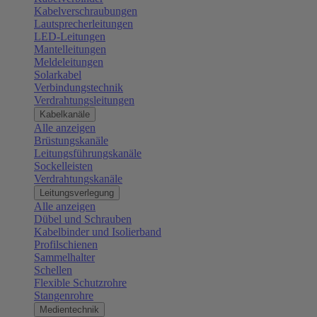
Kabelverschraubungen
Lautsprecherleitungen
LED-Leitungen
Mantelleitungen
Meldeleitungen
Solarkabel
Verbindungstechnik
Verdrahtungsleitungen
Kabelkanäle
Alle anzeigen
Brüstungskanäle
Leitungsführungskanäle
Sockelleisten
Verdrahtungskanäle
Leitungsverlegung
Alle anzeigen
Dübel und Schrauben
Kabelbinder und Isolierband
Profilschienen
Sammelhalter
Schellen
Flexible Schutzrohre
Stangenrohre
Medientechnik