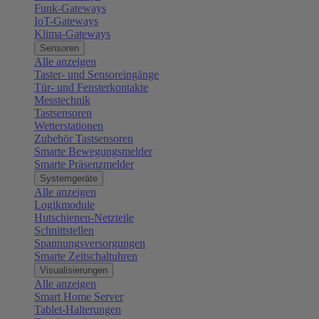
Funk-Gateways
IoT-Gateways
Klima-Gateways
Sensoren
Alle anzeigen
Taster- und Sensoreingänge
Tür- und Fensterkontakte
Messtechnik
Tastsensoren
Wetterstationen
Zubehör Tastsensoren
Smarte Bewegungsmelder
Smarte Präsenzmelder
Systemgeräte
Alle anzeigen
Logikmodule
Hutschienen-Netzteile
Schnittstellen
Spannungsversorgungen
Smarte Zeitschaltuhren
Visualisierungen
Alle anzeigen
Smart Home Server
Tablet-Halterungen