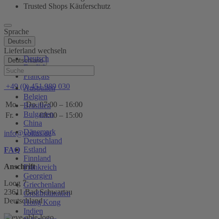
Trusted Shops Käuferschutz
Sprache
Deutsch
Lieferland wechseln
Deutsch
Deutschland
English
Hilfe
Français
+49 (0) 451 989 030
Australien
Belgien
Mo. – Do.
07:00 – 16:00
Brasilien
Bulgarien
Fr.
08:00 – 15:00
China
Dänemark
info@voltus.de
Deutschland
Estland
FAQ
Finnland
Anschrift
Frankreich
Georgien
Loog 7
Griechenland
23611 Bad Schwartau
Großbritannien
Deutschland
Hong Kong
Indien