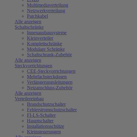
Multimediaverteilung
Netzwerkverteilung
Patchkabel
Alle anzeigen
Schaltschränke
Innenausbausysteme
Kleinverteiler
Komplettschränke
Modulare Schränke
Schaltschrank-Zubehör
Alle anzeigen
Steckvorrichtungen
CEE-Steckvorrichtungen
Mehrfachsteckdosen
Verlängerungsleitungen
Netzanschluss-Zubehör
Alle anzeigen
Verteilereinbau
Brandschutzschalter
Fehlerstromschutzschalter
FI-LS-Schalter
Hauptschalter
Installationsschütze
Kleinsteuerungen