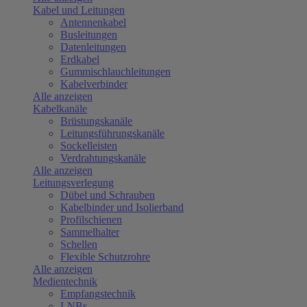
Kabel und Leitungen
Antennenkabel
Busleitungen
Datenleitungen
Erdkabel
Gummischlauchleitungen
Kabelverbinder
Alle anzeigen
Kabelkanäle
Brüstungskanäle
Leitungsführungskanäle
Sockelleisten
Verdrahtungskanäle
Alle anzeigen
Leitungsverlegung
Dübel und Schrauben
Kabelbinder und Isolierband
Profilschienen
Sammelhalter
Schellen
Flexible Schutzrohre
Alle anzeigen
Medientechnik
Empfangstechnik
LNBs