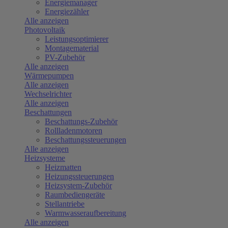
Energiemanager
Energiezähler
Alle anzeigen
Photovoltaik
Leistungsoptimierer
Montagematerial
PV-Zubehör
Alle anzeigen
Wärmepumpen
Alle anzeigen
Wechselrichter
Alle anzeigen
Beschattungen
Beschattungs-Zubehör
Rollladenmotoren
Beschattungssteuerungen
Alle anzeigen
Heizsysteme
Heizmatten
Heizungssteuerungen
Heizsystem-Zubehör
Raumbediengeräte
Stellantriebe
Warmwasseraufbereitung
Alle anzeigen