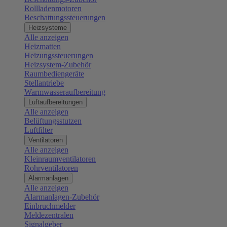
Rollladenmotoren
Beschattungssteuerungen
Heizsysteme
Alle anzeigen
Heizmatten
Heizungssteuerungen
Heizsystem-Zubehör
Raumbediengeräte
Stellantriebe
Warmwasseraufbereitung
Luftaufbereitungen
Alle anzeigen
Belüftungsstutzen
Luftfilter
Ventilatoren
Alle anzeigen
Kleinraumventilatoren
Rohrventilatoren
Alarmanlagen
Alle anzeigen
Alarmanlagen-Zubehör
Einbruchmelder
Meldezentralen
Signalgeber