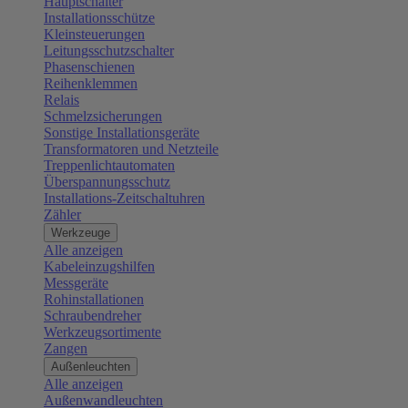
Hauptschalter
Installationsschütze
Kleinsteuerungen
Leitungsschutzschalter
Phasenschienen
Reihenklemmen
Relais
Schmelzsicherungen
Sonstige Installationsgeräte
Transformatoren und Netzteile
Treppenlichtautomaten
Überspannungsschutz
Installations-Zeitschaltuhren
Zähler
Werkzeuge
Alle anzeigen
Kabeleinzugshilfen
Messgeräte
Rohinstallationen
Schraubendreher
Werkzeugsortimente
Zangen
Außenleuchten
Alle anzeigen
Außenwandleuchten