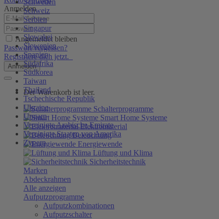
Schweden
Anmelden
Schweiz
Serbien
Singapur
Slowakei
Angemeldet bleiben
Slowenien
Passwort vergessen?
Spanien
Registriere dich jetzt.
Südafrika
Anmelden
Südkorea
Taiwan
Thailand
Der Warenkorb ist leer.
Tschechische Republik
Ukraine
Schalterprogramme
Ungarn
Smart Home Systeme
Vereinigte Arabische Emirate
Elektromaterial
Vereinigte Staaten von Amerika
Beleuchtung
Zypern
Energiewende
Lüftung und Klima
Sicherheitstechnik
Marken
Abdeckrahmen
Alle anzeigen
Aufputzprogramme
Aufputzkombinationen
Aufputzschalter