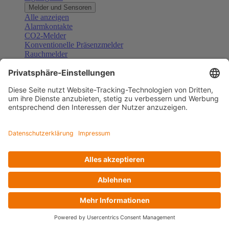
Melder und Sensoren
Alle anzeigen
Alarmkontakte
CO2-Melder
Konventionelle Präsenzmelder
Rauchmelder
Konventionelle Bewegungsmelder
Gefahrenmelder
Zubehör Melder und Sensoren
Türsprechanlagen
Alle anzeigen
Außenstationen
Innenstationen
Klingeltaster und Gongs
Sprechanlagen-Sets
Sprechanlagen-Systemmodule
Zubehör Türkommunikation
Videoüberwachung
Alle anzeigen
Überwachungskameras
Zubehör Videoüberwachung
Zutrittskontrolle
Alle anzeigen
Codetastaturen