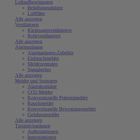
Luftaufbereitungen
Belüftungsstutzen
Luftfilter
Alle anzeigen
Ventilatoren
Kleinraumventilatoren
Rohrventilatoren
Alle anzeigen
Alarmanlagen
Alarmanlagen-Zubehör
Einbruchmelder
Meldezentralen
Signalgeber
Alle anzeigen
Melder und Sensoren
Alarmkontakte
CO2-Melder
Konventionelle Präsenzmelder
Rauchmelder
Konventionelle Bewegungsmelder
Gefahrenmelder
Alle anzeigen
Türsprechanlagen
Außenstationen
Innenstationen