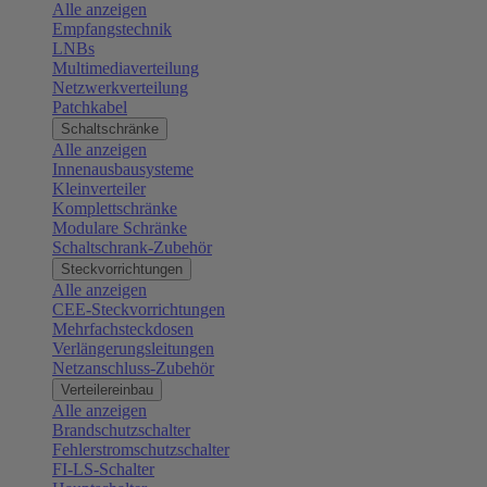
Alle anzeigen
Empfangstechnik
LNBs
Multimediaverteilung
Netzwerkverteilung
Patchkabel
Schaltschränke
Alle anzeigen
Innenausbausysteme
Kleinverteiler
Komplettschränke
Modulare Schränke
Schaltschrank-Zubehör
Steckvorrichtungen
Alle anzeigen
CEE-Steckvorrichtungen
Mehrfachsteckdosen
Verlängerungsleitungen
Netzanschluss-Zubehör
Verteilereinbau
Alle anzeigen
Brandschutzschalter
Fehlerstromschutzschalter
FI-LS-Schalter