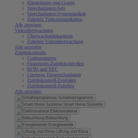
Klingeltaster und Gongs
Sprechanlagen-Sets
Sprechanlagen-Systemmodule
Zubehör Türkommunikation
Alle anzeigen
Videoüberwachung
Überwachungskameras
Zubehör Videoüberwachung
Alle anzeigen
Zutrittskontrolle
Codetastaturen
Fingerprint-Zutrittskontrollen
RFID und NFC
Lizenzen Türsprechanlagen
Zutrittskontroll-Zentralen
Zutrittskontroll-Zubehör
Alle anzeigen
Schalterprogramme
Smart Home Systeme
Elektromaterial
Beleuchtung
Energiewende
Lüftung und Klima