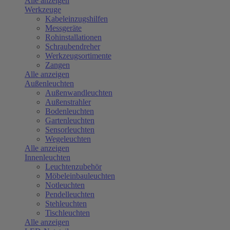
Alle anzeigen
Werkzeuge
Kabeleinzugshilfen
Messgeräte
Rohinstallationen
Schraubendreher
Werkzeugsortimente
Zangen
Alle anzeigen
Außenleuchten
Außenwandleuchten
Außenstrahler
Bodenleuchten
Gartenleuchten
Sensorleuchten
Wegeleuchten
Alle anzeigen
Innenleuchten
Leuchtenzubehör
Möbeleinbauleuchten
Notleuchten
Pendelleuchten
Stehleuchten
Tischleuchten
Alle anzeigen