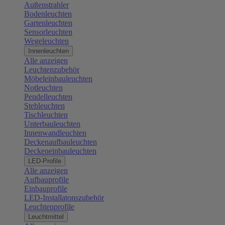
Außenstrahler
Bodenleuchten
Gartenleuchten
Sensorleuchten
Wegeleuchten
Innenleuchten
Alle anzeigen
Leuchtenzubehör
Möbeleinbauleuchten
Notleuchten
Pendelleuchten
Stehleuchten
Tischleuchten
Unterbauleuchten
Innenwandleuchten
Deckenaufbauleuchten
Deckeneinbauleuchten
LED-Profile
Alle anzeigen
Aufbauprofile
Einbauprofile
LED-Installatonszubehör
Leuchtenprofile
Leuchtmittel