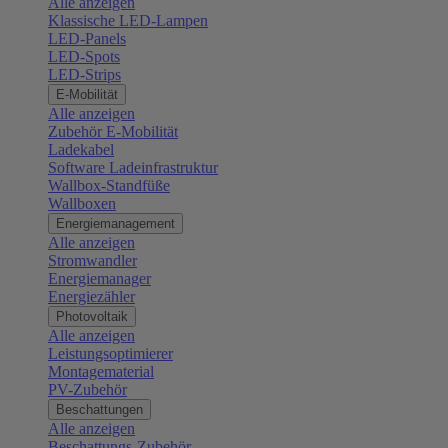
Alle anzeigen
Klassische LED-Lampen
LED-Panels
LED-Spots
LED-Strips
E-Mobilität
Alle anzeigen
Zubehör E-Mobilität
Ladekabel
Software Ladeinfrastruktur
Wallbox-Standfüße
Wallboxen
Energiemanagement
Alle anzeigen
Stromwandler
Energiemanager
Energiezähler
Photovoltaik
Alle anzeigen
Leistungsoptimierer
Montagematerial
PV-Zubehör
Beschattungen
Alle anzeigen
Beschattungs-Zubehör