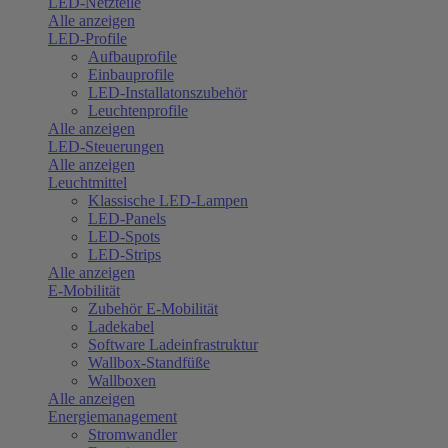
LED-Netzteile
Alle anzeigen
LED-Profile
Aufbauprofile
Einbauprofile
LED-Installatonszubehör
Leuchtenprofile
Alle anzeigen
LED-Steuerungen
Alle anzeigen
Leuchtmittel
Klassische LED-Lampen
LED-Panels
LED-Spots
LED-Strips
Alle anzeigen
E-Mobilität
Zubehör E-Mobilität
Ladekabel
Software Ladeinfrastruktur
Wallbox-Standfüße
Wallboxen
Alle anzeigen
Energiemanagement
Stromwandler