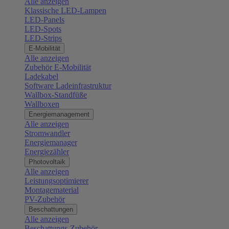
Alle anzeigen
Klassische LED-Lampen
LED-Panels
LED-Spots
LED-Strips
E-Mobilität
Alle anzeigen
Zubehör E-Mobilität
Ladekabel
Software Ladeinfrastruktur
Wallbox-Standfüße
Wallboxen
Energiemanagement
Alle anzeigen
Stromwandler
Energiemanager
Energiezähler
Photovoltaik
Alle anzeigen
Leistungsoptimierer
Montagematerial
PV-Zubehör
Beschattungen
Alle anzeigen
Beschattungs-Zubehör