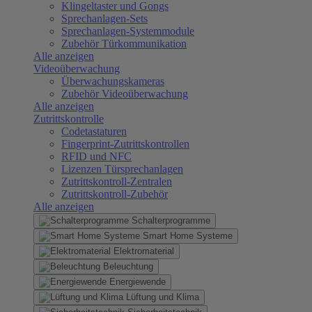
Klingeltaster und Gongs
Sprechanlagen-Sets
Sprechanlagen-Systemmodule
Zubehör Türkommunikation
Alle anzeigen
Videoüberwachung
Überwachungskameras
Zubehör Videoüberwachung
Alle anzeigen
Zutrittskontrolle
Codetastaturen
Fingerprint-Zutrittskontrollen
RFID und NFC
Lizenzen Türsprechanlagen
Zutrittskontroll-Zentralen
Zutrittskontroll-Zubehör
Alle anzeigen
Schalterprogramme
Smart Home Systeme
Elektromaterial
Beleuchtung
Energiewende
Lüftung und Klima