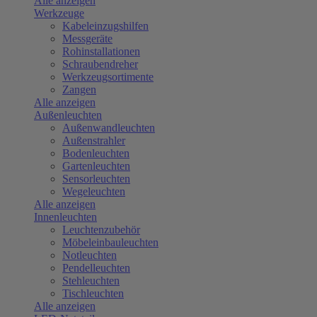
Alle anzeigen
Werkzeuge
Kabeleinzugshilfen
Messgeräte
Rohinstallationen
Schraubendreher
Werkzeugsortimente
Zangen
Alle anzeigen
Außenleuchten
Außenwandleuchten
Außenstrahler
Bodenleuchten
Gartenleuchten
Sensorleuchten
Wegeleuchten
Alle anzeigen
Innenleuchten
Leuchtenzubehör
Möbeleinbauleuchten
Notleuchten
Pendelleuchten
Stehleuchten
Tischleuchten
Alle anzeigen