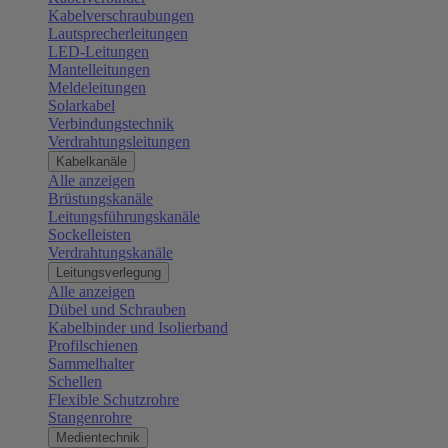
Kabelverschraubungen
Lautsprecherleitungen
LED-Leitungen
Mantelleitungen
Meldeleitungen
Solarkabel
Verbindungstechnik
Verdrahtungsleitungen
Kabelkanäle
Alle anzeigen
Brüstungskanäle
Leitungsführungskanäle
Sockelleisten
Verdrahtungskanäle
Leitungsverlegung
Alle anzeigen
Dübel und Schrauben
Kabelbinder und Isolierband
Profilschienen
Sammelhalter
Schellen
Flexible Schutzrohre
Stangenrohre
Medientechnik