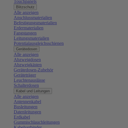
Touchpanels
Blitzschutz
Alle anzeigen
Anschlussmaterialien
Befestigungsmaterialien
Erdermaterialien
Fangstangen
Leitungsmaterialien
Potentialausgleichsschienen
Gerätedosen
Alle anzeigen
Abzweigdosen
Abzweigkästen
Gerätedosen-Zubehör
Geräteträger
Leuchtenauslässe
Schalterdosen
Kabel und Leitungen
Alle anzeigen
Antennenkabel
Busleitungen
Datenleitungen
Erdkabel
Gummischlauchleitungen
Kabelverbinder