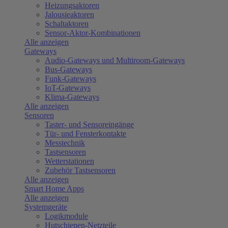
Heizungsaktoren
Jalousieaktoren
Schaltaktoren
Sensor-Aktor-Kombinationen
Alle anzeigen
Gateways
Audio-Gateways und Multiroom-Gateways
Bus-Gateways
Funk-Gateways
IoT-Gateways
Klima-Gateways
Alle anzeigen
Sensoren
Taster- und Sensoreingänge
Tür- und Fensterkontakte
Messtechnik
Tastsensoren
Wetterstationen
Zubehör Tastsensoren
Alle anzeigen
Smart Home Apps
Alle anzeigen
Systemgeräte
Logikmodule
Hutschienen-Netzteile