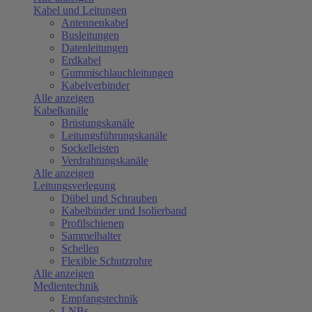
Kabel und Leitungen
Antennenkabel
Busleitungen
Datenleitungen
Erdkabel
Gummischlauchleitungen
Kabelverbinder
Alle anzeigen
Kabelkanäle
Brüstungskanäle
Leitungsführungskanäle
Sockelleisten
Verdrahtungskanäle
Alle anzeigen
Leitungsverlegung
Dübel und Schrauben
Kabelbinder und Isolierband
Profilschienen
Sammelhalter
Schellen
Flexible Schutzrohre
Alle anzeigen
Medientechnik
Empfangstechnik
LNBs