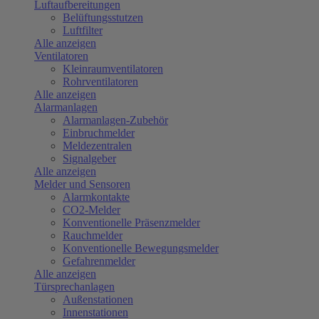
Luftaufbereitungen
Belüftungsstutzen
Luftfilter
Alle anzeigen
Ventilatoren
Kleinraumventilatoren
Rohrventilatoren
Alle anzeigen
Alarmanlagen
Alarmanlagen-Zubehör
Einbruchmelder
Meldezentralen
Signalgeber
Alle anzeigen
Melder und Sensoren
Alarmkontakte
CO2-Melder
Konventionelle Präsenzmelder
Rauchmelder
Konventionelle Bewegungsmelder
Gefahrenmelder
Alle anzeigen
Türsprechanlagen
Außenstationen
Innenstationen