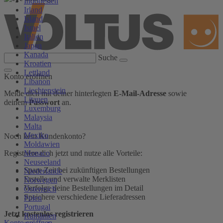
Indonesien
Irland
Island
Israel
Italien
Japan
Kanada
Suche
Kroatien
Lettland
Konto eröffnen
Libanon
Liechtenstein
Melde dich mit deiner hinterlegten
E-Mail-Adresse
sowie
Litauen
deinem
Passwort
an.
Luxemburg
Malaysia
Malta
Mexiko
Noch kein Kundenkonto?
Moldawien
Monaco
Registriere dich jetzt und nutze alle Vorteile:
Neuseeland
Spare Zeit bei zukünftigen Bestellungen
Niederlande
Erstelle und verwalte Merklisten
Norwegen
Verfolge deine Bestellungen im Detail
Österreich
Speichere verschiedene Lieferadressen
Polen
Portugal
Jetzt kostenlos registrieren
Rumänien
Konto eröffnen