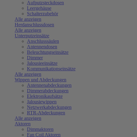
Aufputzsteckdosen
Leergehäuse
Schalterzubehör
Alle anzeigen
Herdanschlussdosen
Alle anzeigen
Unterputzeinsätze
Anschlusssäulen
Antennendosen
Beleuchtungseinsätze
Dimmer
Jalousieeinsätze
Kommunikationseinsätze
Alle anzeigen
Wippen und Abdeckungen
Antennenabdeckungen
Dimmerabdeckungen
Elektronikaufsätze
Jalousiewippen
Netzwerkabdeckungen
RTR-Abdeckungen
Alle anzeigen
Aktoren
Dimmaktoren
Fan Coil Aktoren