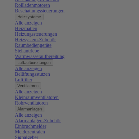
Rollladenmotoren
Beschattungssteuerungen
Heizsysteme
Alle anzeigen
Heizmatten
Heizungssteuerungen
Heizsystem-Zubehör
Raumbediengeräte
Stellantriebe
Warmwasseraufbereitung
Luftaufbereitungen
Alle anzeigen
Belüftungsstutzen
Luftfilter
Ventilatoren
Alle anzeigen
Kleinraumventilatoren
Rohrventilatoren
Alarmanlagen
Alle anzeigen
Alarmanlagen-Zubehör
Einbruchmelder
Meldezentralen
Signalgeber