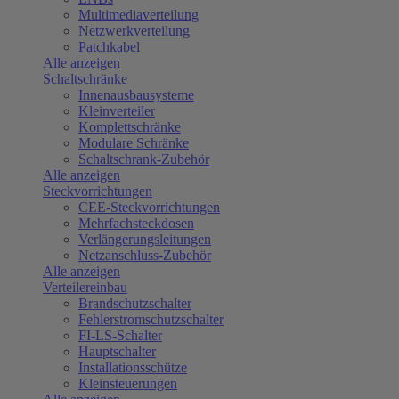
Multimediaverteilung
Netzwerkverteilung
Patchkabel
Alle anzeigen
Schaltschränke
Innenausbausysteme
Kleinverteiler
Komplettschränke
Modulare Schränke
Schaltschrank-Zubehör
Alle anzeigen
Steckvorrichtungen
CEE-Steckvorrichtungen
Mehrfachsteckdosen
Verlängerungsleitungen
Netzanschluss-Zubehör
Alle anzeigen
Verteilereinbau
Brandschutzschalter
Fehlerstromschutzschalter
FI-LS-Schalter
Hauptschalter
Installationsschütze
Kleinsteuerungen