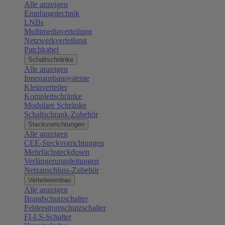
Alle anzeigen
Empfangstechnik
LNBs
Multimediaverteilung
Netzwerkverteilung
Patchkabel
Schaltschränke
Alle anzeigen
Innenausbausysteme
Kleinverteiler
Komplettschränke
Modulare Schränke
Schaltschrank-Zubehör
Steckvorrichtungen
Alle anzeigen
CEE-Steckvorrichtungen
Mehrfachsteckdosen
Verlängerungsleitungen
Netzanschluss-Zubehör
Verteilereinbau
Alle anzeigen
Brandschutzschalter
Fehlerstromschutzschalter
FI-LS-Schalter