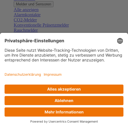
Melder und Sensoren
Alle anzeigen
Alarmkontakte
CO2-Melder
Konventionelle Präsenzmelder
Rauchmelder
Konventionelle Bewegungsmelder
Gefahrenmelder
Zubehör Melder und Sensoren
Türsprechanlagen
Alle anzeigen
Außenstationen
Innenstationen
Klingeltaster und Gongs
Sprechanlagen-Sets
Sprechanlagen-Systemmodule
Zubehör Türkommunikation
Videoüberwachung
Alle anzeigen
Überwachungskameras
Zubehör Videoüberwachung
Zutrittskontrolle
Alle anzeigen
Codetastaturen