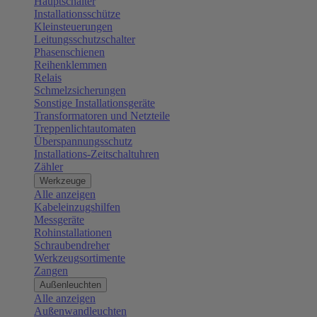
Hauptschalter
Installationsschütze
Kleinsteuerungen
Leitungsschutzschalter
Phasenschienen
Reihenklemmen
Relais
Schmelzsicherungen
Sonstige Installationsgeräte
Transformatoren und Netzteile
Treppenlichtautomaten
Überspannungsschutz
Installations-Zeitschaltuhren
Zähler
Werkzeuge
Alle anzeigen
Kabeleinzugshilfen
Messgeräte
Rohinstallationen
Schraubendreher
Werkzeugsortimente
Zangen
Außenleuchten
Alle anzeigen
Außenwandleuchten