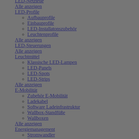
LED-Netzteile
Alle anzeigen
LED-Profile
Aufbauprofile
Einbauprofile
LED-Installatonszubehör
Leuchtenprofile
Alle anzeigen
LED-Steuerungen
Alle anzeigen
Leuchtmittel
Klassische LED-Lampen
LED-Panels
LED-Spots
LED-Strips
Alle anzeigen
E-Mobilität
Zubehör E-Mobilität
Ladekabel
Software Ladeinfrastruktur
Wallbox-Standfüße
Wallboxen
Alle anzeigen
Energiemanagement
Stromwandler