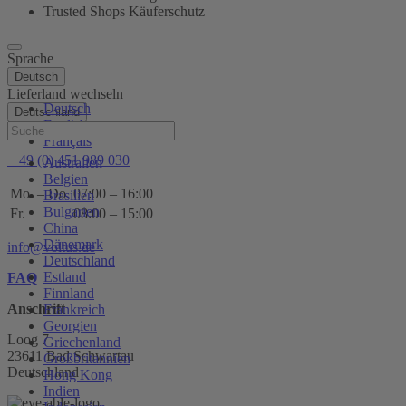
Trusted Shops Käuferschutz
Sprache
Deutsch
Lieferland wechseln
Deutsch
Deutschland
English
Hilfe
Français
+49 (0) 451 989 030
Australien
Belgien
Mo. – Do.
07:00 – 16:00
Brasilien
Bulgarien
Fr.
08:00 – 15:00
China
Dänemark
info@voltus.de
Deutschland
Estland
FAQ
Finnland
Anschrift
Frankreich
Georgien
Loog 7
Griechenland
23611 Bad Schwartau
Großbritannien
Deutschland
Hong Kong
Indien