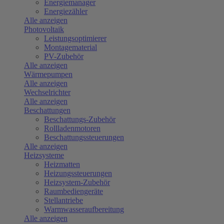
Energiemanager
Energiezähler
Alle anzeigen
Photovoltaik
Leistungsoptimierer
Montagematerial
PV-Zubehör
Alle anzeigen
Wärmepumpen
Alle anzeigen
Wechselrichter
Alle anzeigen
Beschattungen
Beschattungs-Zubehör
Rollladenmotoren
Beschattungssteuerungen
Alle anzeigen
Heizsysteme
Heizmatten
Heizungssteuerungen
Heizsystem-Zubehör
Raumbediengeräte
Stellantriebe
Warmwasseraufbereitung
Alle anzeigen