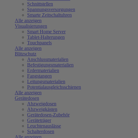
Schnittstellen
Spannungsversorgungen
Smarte Zeitschaltuhren
Alle anzeigen
Visualisierungen
Smart Home Server
Tablet-Halterungen
Touchpanels
Alle anzeigen
Blitzschutz
Anschlussmaterialien
Befestigungsmaterialien
Erdermaterialien
Fangstangen
Leitungsmaterialien
Potentialausgleichsschienen
Alle anzeigen
Gerätedosen
Abzweigdosen
Abzweigkästen
Gerätedosen-Zubehör
Geräteträger
Leuchtenauslässe
Schalterdosen
Alle anzeigen