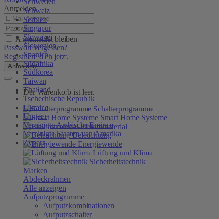
Schweden
Anmelden
Schweiz
Serbien
Singapur
Slowakei
Angemeldet bleiben
Slowenien
Passwort vergessen?
Spanien
Registriere dich jetzt.
Südafrika
Anmelden
Südkorea
Taiwan
Thailand
Der Warenkorb ist leer.
Tschechische Republik
Ukraine
Schalterprogramme
Ungarn
Smart Home Systeme
Vereinigte Arabische Emirate
Elektromaterial
Vereinigte Staaten von Amerika
Beleuchtung
Zypern
Energiewende
Lüftung und Klima
Sicherheitstechnik
Marken
Abdeckrahmen
Alle anzeigen
Aufputzprogramme
Aufputzkombinationen
Aufputzschalter