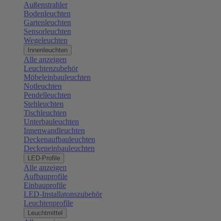
Außenstrahler
Bodenleuchten
Gartenleuchten
Sensorleuchten
Wegeleuchten
Innenleuchten
Alle anzeigen
Leuchtenzubehör
Möbeleinbauleuchten
Notleuchten
Pendelleuchten
Stehleuchten
Tischleuchten
Unterbauleuchten
Innenwandleuchten
Deckenaufbauleuchten
Deckeneinbauleuchten
LED-Profile
Alle anzeigen
Aufbauprofile
Einbauprofile
LED-Installatonszubehör
Leuchtenprofile
Leuchtmittel