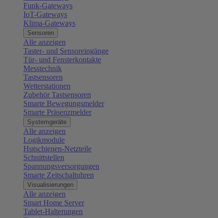
Funk-Gateways
IoT-Gateways
Klima-Gateways
Sensoren
Alle anzeigen
Taster- und Sensoreingänge
Tür- und Fensterkontakte
Messtechnik
Tastsensoren
Wetterstationen
Zubehör Tastsensoren
Smarte Bewegungsmelder
Smarte Präsenzmelder
Systemgeräte
Alle anzeigen
Logikmodule
Hutschienen-Netzteile
Schnittstellen
Spannungsversorgungen
Smarte Zeitschaltuhren
Visualisierungen
Alle anzeigen
Smart Home Server
Tablet-Halterungen