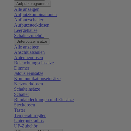
Aufputzprogramme
Alle anzeigen
Aufputzkombinationen
Aufputzschalter
Aufputzsteckdosen
Leergehäuse
Schalterzubehör
Unterputzeinsätze
Alle anzeigen
Anschlusssäulen
Antennendosen
Beleuchtungseinsätze
Dimmer
Jalousieeinsätze
Kommunikationseinsätze
Netzwerkdosen
Schalteinsätze
Schalter
Blindabdeckungen und Einsätze
Steckdosen
Taster
Temperaturregler
Unterputzradios
UP-Zubehör