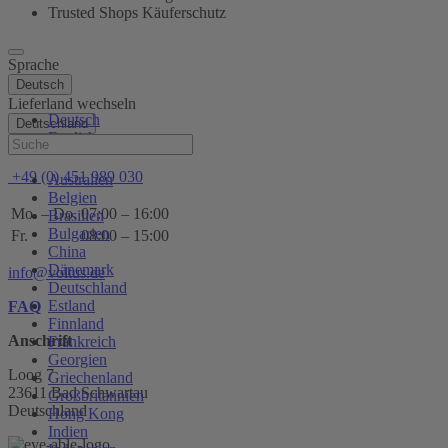
Trusted Shops Käuferschutz
Sprache
Deutsch
Lieferland wechseln
Deutsch
Deutschland
English
Hilfe
+49 (0) 451 989 030
Australien
Belgien
Mo. – Do.
07:00 – 16:00
Brasilien
Bulgarien
Fr.
08:00 – 15:00
China
Dänemark
info@voltus.de
Deutschland
Estland
FAQ
Finnland
Anschrift
Frankreich
Georgien
Loog 7
Griechenland
23611 Bad Schwartau
Großbritannien
Deutschland
Hong Kong
Indien