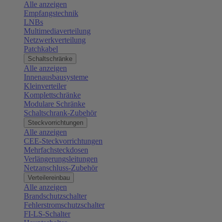
Alle anzeigen
Empfangstechnik
LNBs
Multimediaverteilung
Netzwerkverteilung
Patchkabel
Schaltschränke
Alle anzeigen
Innenausbausysteme
Kleinverteiler
Komplettschränke
Modulare Schränke
Schaltschrank-Zubehör
Steckvorrichtungen
Alle anzeigen
CEE-Steckvorrichtungen
Mehrfachsteckdosen
Verlängerungsleitungen
Netzanschluss-Zubehör
Verteilereinbau
Alle anzeigen
Brandschutzschalter
Fehlerstromschutzschalter
FI-LS-Schalter