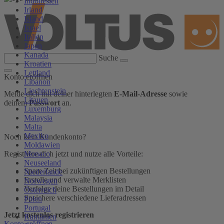
Indonesien
Irland
Island
Israel
Italien
Japan
Kanada
Suche
Kroatien
Lettland
Konto eröffnen
Libanon
Liechtenstein
Melde dich mit deiner hinterlegten
E-Mail-Adresse
sowie
Litauen
deinem
Passwort
an.
Luxemburg
Malaysia
Malta
Mexiko
Noch kein Kundenkonto?
Moldawien
Monaco
Registriere dich jetzt und nutze alle Vorteile:
Neuseeland
Spare Zeit bei zukünftigen Bestellungen
Niederlande
Erstelle und verwalte Merklisten
Norwegen
Verfolge deine Bestellungen im Detail
Österreich
Speichere verschiedene Lieferadressen
Polen
Portugal
Jetzt kostenlos registrieren
Rumänien
Konto eröffnen