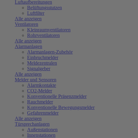
Luftaufbereitungen
Belüftungsstutzen
Luftfilter
Alle anzeigen
Ventilatoren
Kleinraumventilatoren
Rohrventilatoren
Alle anzeigen
Alarmanlagen
Alarmanlagen-Zubehör
Einbruchmelder
Meldezentralen
Signalgeber
Alle anzeigen
Melder und Sensoren
Alarmkontakte
CO2-Melder
Konventionelle Präsenzmelder
Rauchmelder
Konventionelle Bewegungsmelder
Gefahrenmelder
Alle anzeigen
Türsprechanlagen
Außenstationen
Innenstationen