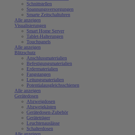
Schnittstellen
Spannungsversorgungen
Smarte Zeitschaltuhren
Alle anzeigen
Visualisierungen
Smart Home Server
Tablet-Halterungen
Touchpanels
Alle anzeigen
Blitzschutz
Anschlussmaterialien
Befestigungsmaterialien
Erdermaterialien
Fangstangen
Leitungsmaterialien
Potentialausgleichsschienen
Alle anzeigen
Gerätedosen
Abzweigdosen
Abzweigkästen
Gerätedosen-Zubehör
Geräteträger
Leuchtenauslässe
Schalterdosen
Alle anzeigen