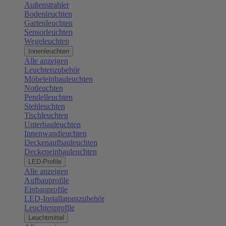
Außenstrahler
Bodenleuchten
Gartenleuchten
Sensorleuchten
Wegeleuchten
Innenleuchten
Alle anzeigen
Leuchtenzubehör
Möbeleinbauleuchten
Notleuchten
Pendelleuchten
Stehleuchten
Tischleuchten
Unterbauleuchten
Innenwandleuchten
Deckenaufbauleuchten
Deckeneinbauleuchten
LED-Profile
Alle anzeigen
Aufbauprofile
Einbauprofile
LED-Installatonszubehör
Leuchtenprofile
Leuchtmittel