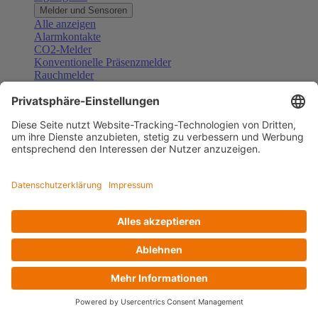
Melder und Sensoren
Alle anzeigen
Alarmkontakte
CO2-Melder
Konventionelle Präsenzmelder
Rauchmelder
Konventionelle Bewegungsmelder
Gefahrenmelder
Zubehör Melder und Sensoren
Türsprechanlagen
Alle anzeigen
Außenstationen
Innenstationen
Klingeltaster und Gongs
Sprechanlagen-Sets
Sprechanlagen-Systemmodule
Zubehör Türkommunikation
Videoüberwachung
Alle anzeigen
Überwachungskameras
Zubehör Videoüberwachung
Zutrittskontrolle
Alle anzeigen
Codetastaturen