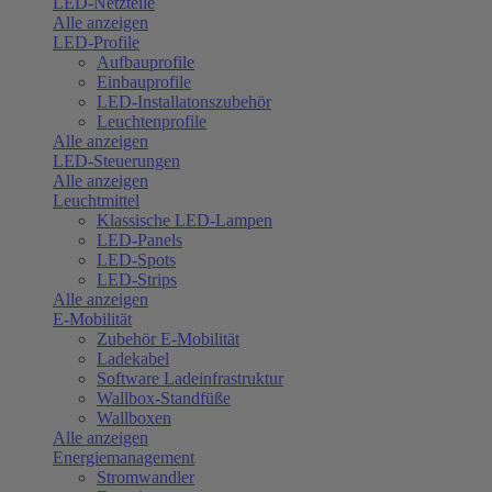
LED-Netzteile
Alle anzeigen
LED-Profile
Aufbauprofile
Einbauprofile
LED-Installatonszubehör
Leuchtenprofile
Alle anzeigen
LED-Steuerungen
Alle anzeigen
Leuchtmittel
Klassische LED-Lampen
LED-Panels
LED-Spots
LED-Strips
Alle anzeigen
E-Mobilität
Zubehör E-Mobilität
Ladekabel
Software Ladeinfrastruktur
Wallbox-Standfüße
Wallboxen
Alle anzeigen
Energiemanagement
Stromwandler