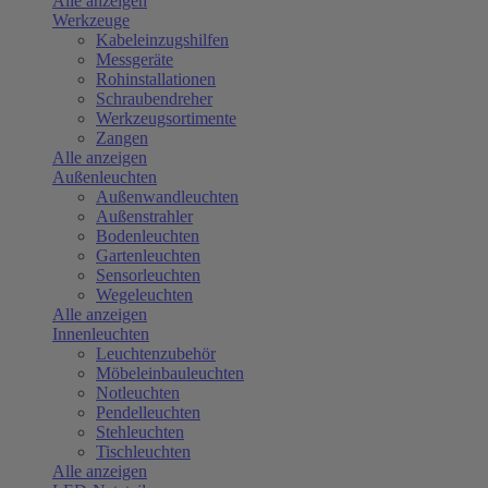
Alle anzeigen
Werkzeuge
Kabeleinzugshilfen
Messgeräte
Rohinstallationen
Schraubendreher
Werkzeugsortimente
Zangen
Alle anzeigen
Außenleuchten
Außenwandleuchten
Außenstrahler
Bodenleuchten
Gartenleuchten
Sensorleuchten
Wegeleuchten
Alle anzeigen
Innenleuchten
Leuchtenzubehör
Möbeleinbauleuchten
Notleuchten
Pendelleuchten
Stehleuchten
Tischleuchten
Alle anzeigen