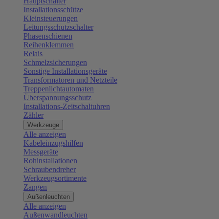
Hauptschalter
Installationsschütze
Kleinsteuerungen
Leitungsschutzschalter
Phasenschienen
Reihenklemmen
Relais
Schmelzsicherungen
Sonstige Installationsgeräte
Transformatoren und Netzteile
Treppenlichtautomaten
Überspannungsschutz
Installations-Zeitschaltuhren
Zähler
Werkzeuge
Alle anzeigen
Kabeleinzugshilfen
Messgeräte
Rohinstallationen
Schraubendreher
Werkzeugsortimente
Zangen
Außenleuchten
Alle anzeigen
Außenwandleuchten