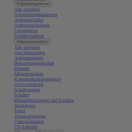
Aufputzprogramme
Alle anzeigen
Aufputzkombinationen
Aufputzschalter
Aufputzsteckdosen
Leergehäuse
Schalterzubehör
Unterputzeinsätze
Alle anzeigen
Anschlusssäulen
Antennendosen
Beleuchtungseinsätze
Dimmer
Jalousieeinsätze
Kommunikationseinsätze
Netzwerkdosen
Schalteinsätze
Schalter
Blindabdeckungen und Einsätze
Steckdosen
Taster
Temperaturregler
Unterputzradios
UP-Zubehör