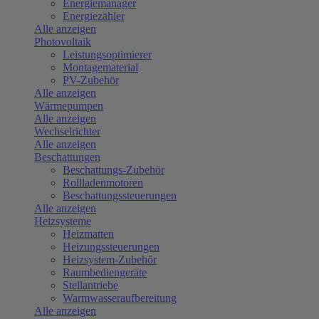
Energiemanager
Energiezähler
Alle anzeigen
Photovoltaik
Leistungsoptimierer
Montagematerial
PV-Zubehör
Alle anzeigen
Wärmepumpen
Alle anzeigen
Wechselrichter
Alle anzeigen
Beschattungen
Beschattungs-Zubehör
Rollladenmotoren
Beschattungssteuerungen
Alle anzeigen
Heizsysteme
Heizmatten
Heizungssteuerungen
Heizsystem-Zubehör
Raumbediengeräte
Stellantriebe
Warmwasseraufbereitung
Alle anzeigen