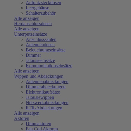
Aufputzsteckdosen
Leergehäuse
Schalterzubehör
Alle anzeigen
Herdanschlussdosen
Alle anzeigen
Unterputzeinsätze
Anschlusssäulen
Antennendosen
Beleuchtungseinsätze
Dimmer
Jalousieeinsätze
Kommunikationseinsätze
Alle anzeigen
Wippen und Abdeckungen
Antennenabdeckungen
Dimmerabdeckungen
Elektronikaufsätze
Jalousiewippen
Netzwerkabdeckungen
RTR-Abdeckungen
Alle anzeigen
Aktoren
Dimmaktoren
Fan Coil Aktoren