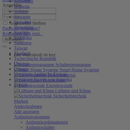
Schweden
Anmelden
Schweiz
Serbien
Singapur
Slowakei
Angemeldet bleiben
Slowenien
Passwort vergessen?
Spanien
Registriere dich jetzt.
Südafrika
Anmelden
Südkorea
Taiwan
Thailand
Der Warenkorb ist leer.
Tschechische Republik
Ukraine
Schalterprogramme
Ungarn
Smart Home Systeme
Vereinigte Arabische Emirate
Elektromaterial
Vereinigte Staaten von Amerika
Beleuchtung
Zypern
Energiewende
Lüftung und Klima
Sicherheitstechnik
Marken
Abdeckrahmen
Alle anzeigen
Aufputzprogramme
Aufputzkombinationen
Aufputzschalter