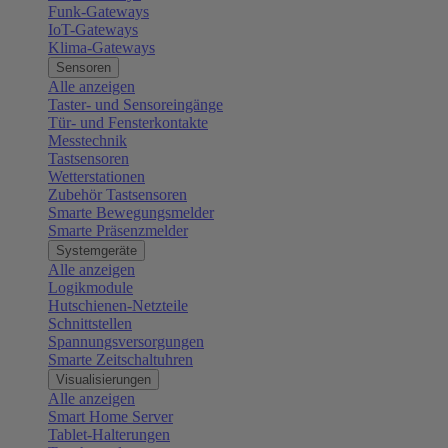
Funk-Gateways
IoT-Gateways
Klima-Gateways
Sensoren
Alle anzeigen
Taster- und Sensoreingänge
Tür- und Fensterkontakte
Messtechnik
Tastsensoren
Wetterstationen
Zubehör Tastsensoren
Smarte Bewegungsmelder
Smarte Präsenzmelder
Systemgeräte
Alle anzeigen
Logikmodule
Hutschienen-Netzteile
Schnittstellen
Spannungsversorgungen
Smarte Zeitschaltuhren
Visualisierungen
Alle anzeigen
Smart Home Server
Tablet-Halterungen