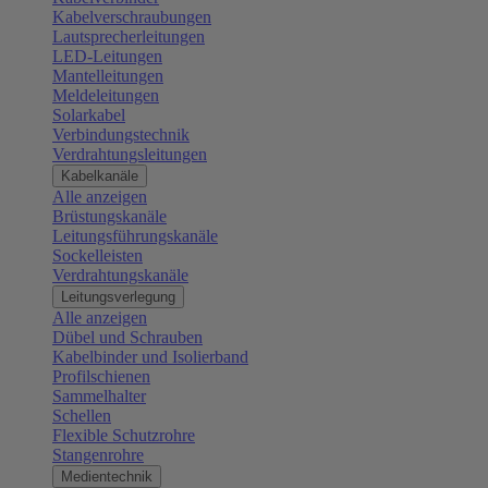
Kabelverschraubungen
Lautsprecherleitungen
LED-Leitungen
Mantelleitungen
Meldeleitungen
Solarkabel
Verbindungstechnik
Verdrahtungsleitungen
Kabelkanäle
Alle anzeigen
Brüstungskanäle
Leitungsführungskanäle
Sockelleisten
Verdrahtungskanäle
Leitungsverlegung
Alle anzeigen
Dübel und Schrauben
Kabelbinder und Isolierband
Profilschienen
Sammelhalter
Schellen
Flexible Schutzrohre
Stangenrohre
Medientechnik