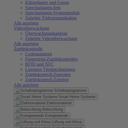
Klingeltaster und Gongs
Sprechanlagen-Sets
Sprechanlagen-Systemmodule
Zubehör Türkommunikation
Alle anzeigen
Videoüberwachung
Überwachungskameras
Zubehör Videoüberwachung
Alle anzeigen
Zutrittskontrolle
Codetastaturen
Fingerprint-Zutrittskontrollen
RFID und NFC
Lizenzen Türsprechanlagen
Zutrittskontroll-Zentralen
Zutrittskontroll-Zubehör
Alle anzeigen
Schalterprogramme
Smart Home Systeme
Elektromaterial
Beleuchtung
Energiewende
Lüftung und Klima