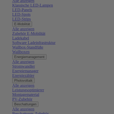
Alle anzeigen
Klassische LED-Lampen
LED-Panels
LED-Spots
LED-Strips
E-Mobilität
Alle anzeigen
Zubehör E-Mobilität
Ladekabel
Software Ladeinfrastruktur
Wallbox-Standfüße
Wallboxen
Energiemanagement
Alle anzeigen
Stromwandler
Energiemanager
Energiezähler
Photovoltaik
Alle anzeigen
Leistungsoptimierer
Montagematerial
PV-Zubehör
Beschattungen
Alle anzeigen
Beschattungs-Zubehör