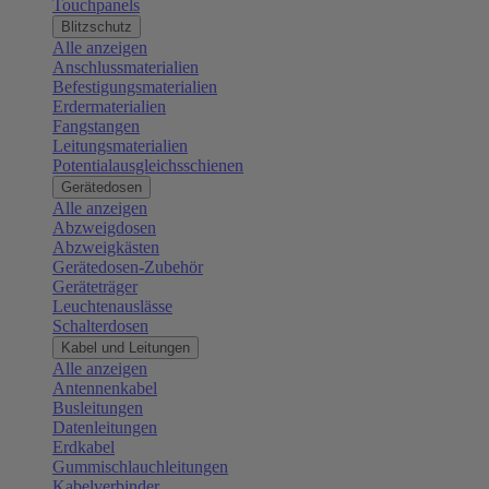
Touchpanels
Blitzschutz
Alle anzeigen
Anschlussmaterialien
Befestigungsmaterialien
Erdermaterialien
Fangstangen
Leitungsmaterialien
Potentialausgleichsschienen
Gerätedosen
Alle anzeigen
Abzweigdosen
Abzweigkästen
Gerätedosen-Zubehör
Geräteträger
Leuchtenauslässe
Schalterdosen
Kabel und Leitungen
Alle anzeigen
Antennenkabel
Busleitungen
Datenleitungen
Erdkabel
Gummischlauchleitungen
Kabelverbinder