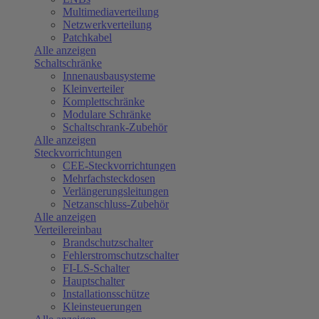
Multimediaverteilung
Netzwerkverteilung
Patchkabel
Alle anzeigen
Schaltschränke
Innenausbausysteme
Kleinverteiler
Komplettschränke
Modulare Schränke
Schaltschrank-Zubehör
Alle anzeigen
Steckvorrichtungen
CEE-Steckvorrichtungen
Mehrfachsteckdosen
Verlängerungsleitungen
Netzanschluss-Zubehör
Alle anzeigen
Verteilereinbau
Brandschutzschalter
Fehlerstromschutzschalter
FI-LS-Schalter
Hauptschalter
Installationsschütze
Kleinsteuerungen