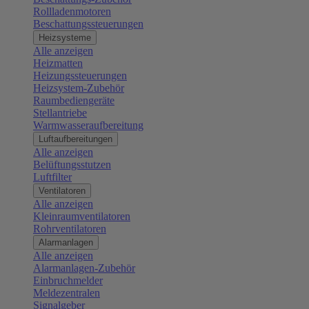
Rollladenmotoren
Beschattungssteuerungen
Heizsysteme
Alle anzeigen
Heizmatten
Heizungssteuerungen
Heizsystem-Zubehör
Raumbediengeräte
Stellantriebe
Warmwasseraufbereitung
Luftaufbereitungen
Alle anzeigen
Belüftungsstutzen
Luftfilter
Ventilatoren
Alle anzeigen
Kleinraumventilatoren
Rohrventilatoren
Alarmanlagen
Alle anzeigen
Alarmanlagen-Zubehör
Einbruchmelder
Meldezentralen
Signalgeber