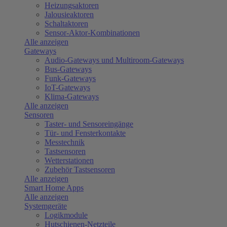
Heizungsaktoren
Jalousieaktoren
Schaltaktoren
Sensor-Aktor-Kombinationen
Alle anzeigen
Gateways
Audio-Gateways und Multiroom-Gateways
Bus-Gateways
Funk-Gateways
IoT-Gateways
Klima-Gateways
Alle anzeigen
Sensoren
Taster- und Sensoreingänge
Tür- und Fensterkontakte
Messtechnik
Tastsensoren
Wetterstationen
Zubehör Tastsensoren
Alle anzeigen
Smart Home Apps
Alle anzeigen
Systemgeräte
Logikmodule
Hutschienen-Netzteile