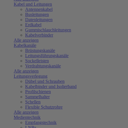
Kabel und Leitungen
Antennenkabel
Busleitungen
Datenleitungen
Erdkabel
Gummischlauchleitungen
Kabelverbinder
Alle anzeigen
Kabelkanäle
Brüstungskanäle
Leitungsführungskanäle
Sockelleisten
Verdrahtungskanäle
Alle anzeigen
Leitungsverlegung
Dübel und Schrauben
Kabelbinder und Isolierband
Profilschienen
Sammelhalter
Schellen
Flexible Schutzrohre
Alle anzeigen
Medientechnik
Empfangstechnik
LNBs