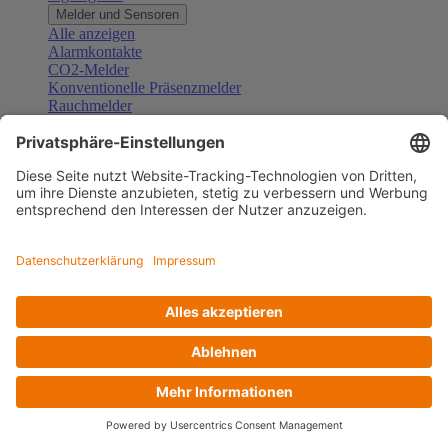
Melder und Sensoren
Alle anzeigen
Alarmkontakte
CO2-Melder
Konventionelle Präsenzmelder
Rauchmelder
Konventionelle Bewegungsmelder
Gefahrenmelder
Zubehör Melder und Sensoren
Türsprechanlagen
Alle anzeigen
Außenstationen
Innenstationen
Klingeltaster und Gongs
Sprechanlagen-Sets
Sprechanlagen-Systemmodule
Zubehör Türkommunikation
Videoüberwachung
Alle anzeigen
Überwachungskameras
Zubehör Videoüberwachung
Zutrittskontrolle
Alle anzeigen
Codetastaturen