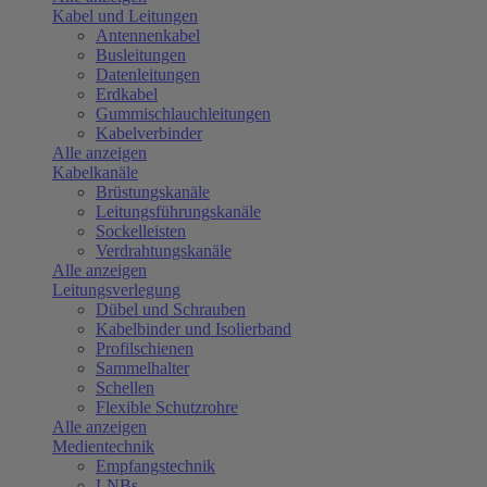
Kabel und Leitungen
Antennenkabel
Busleitungen
Datenleitungen
Erdkabel
Gummischlauchleitungen
Kabelverbinder
Alle anzeigen
Kabelkanäle
Brüstungskanäle
Leitungsführungskanäle
Sockelleisten
Verdrahtungskanäle
Alle anzeigen
Leitungsverlegung
Dübel und Schrauben
Kabelbinder und Isolierband
Profilschienen
Sammelhalter
Schellen
Flexible Schutzrohre
Alle anzeigen
Medientechnik
Empfangstechnik
LNBs