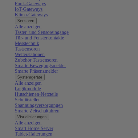
Funk-Gateways
IoT-Gateways
Klima-Gateways
Sensoren
Alle anzeigen
Taster- und Sensoreingänge
Tür- und Fensterkontakte
Messtechnik
Tastsensoren
Wetterstationen
Zubehör Tastsensoren
Smarte Bewegungsmelder
Smarte Präsenzmelder
Systemgeräte
Alle anzeigen
Logikmodule
Hutschienen-Netzteile
Schnittstellen
Spannungsversorgungen
Smarte Zeitschaltuhren
Visualisierungen
Alle anzeigen
Smart Home Server
Tablet-Halterungen