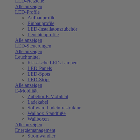
LED-Netzteile
Alle anzeigen
LED-Profile
Aufbauprofile
Einbauprofile
LED-Installatonszubehör
Leuchtenprofile
Alle anzeigen
LED-Steuerungen
Alle anzeigen
Leuchtmittel
Klassische LED-Lampen
LED-Panels
LED-Spots
LED-Strips
Alle anzeigen
E-Mobilität
Zubehör E-Mobilität
Ladekabel
Software Ladeinfrastruktur
Wallbox-Standfüße
Wallboxen
Alle anzeigen
Energiemanagement
Stromwandler