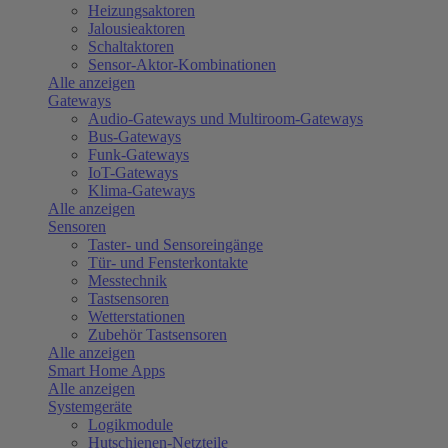
Heizungsaktoren
Jalousieaktoren
Schaltaktoren
Sensor-Aktor-Kombinationen
Alle anzeigen
Gateways
Audio-Gateways und Multiroom-Gateways
Bus-Gateways
Funk-Gateways
IoT-Gateways
Klima-Gateways
Alle anzeigen
Sensoren
Taster- und Sensoreingänge
Tür- und Fensterkontakte
Messtechnik
Tastsensoren
Wetterstationen
Zubehör Tastsensoren
Alle anzeigen
Smart Home Apps
Alle anzeigen
Systemgeräte
Logikmodule
Hutschienen-Netzteile