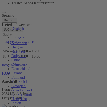
Trusted Shops Käuferschutz
Sprache
Deutsch
Lieferland wechseln
Deutsch
Deutschland
English
Hilfe
Français
+49 (0) 451 989 030
Australien
Belgien
Mo. – Do.
07:00 – 16:00
Brasilien
Bulgarien
Fr.
08:00 – 15:00
China
Dänemark
info@voltus.de
Deutschland
Estland
FAQ
Finnland
Anschrift
Frankreich
Georgien
Loog 7
Griechenland
23611 Bad Schwartau
Großbritannien
Deutschland
Hong Kong
Indien