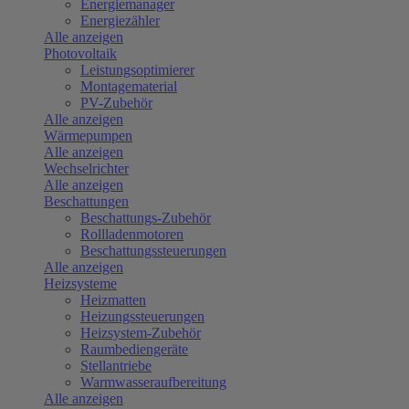
Energiemanager
Energiezähler
Alle anzeigen
Photovoltaik
Leistungsoptimierer
Montagematerial
PV-Zubehör
Alle anzeigen
Wärmepumpen
Alle anzeigen
Wechselrichter
Alle anzeigen
Beschattungen
Beschattungs-Zubehör
Rollladenmotoren
Beschattungssteuerungen
Alle anzeigen
Heizsysteme
Heizmatten
Heizungssteuerungen
Heizsystem-Zubehör
Raumbediengeräte
Stellantriebe
Warmwasseraufbereitung
Alle anzeigen