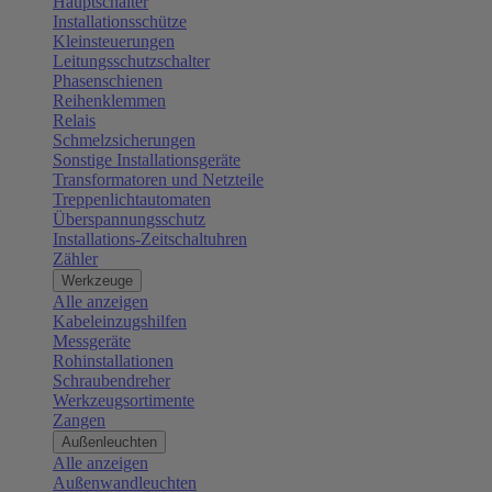
Hauptschalter
Installationsschütze
Kleinsteuerungen
Leitungsschutzschalter
Phasenschienen
Reihenklemmen
Relais
Schmelzsicherungen
Sonstige Installationsgeräte
Transformatoren und Netzteile
Treppenlichtautomaten
Überspannungsschutz
Installations-Zeitschaltuhren
Zähler
Werkzeuge
Alle anzeigen
Kabeleinzugshilfen
Messgeräte
Rohinstallationen
Schraubendreher
Werkzeugsortimente
Zangen
Außenleuchten
Alle anzeigen
Außenwandleuchten