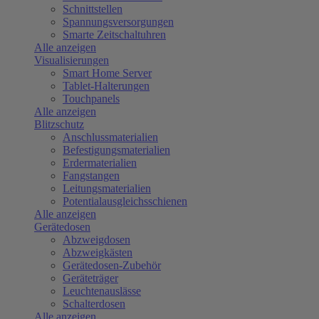
Schnittstellen
Spannungsversorgungen
Smarte Zeitschaltuhren
Alle anzeigen
Visualisierungen
Smart Home Server
Tablet-Halterungen
Touchpanels
Alle anzeigen
Blitzschutz
Anschlussmaterialien
Befestigungsmaterialien
Erdermaterialien
Fangstangen
Leitungsmaterialien
Potentialausgleichsschienen
Alle anzeigen
Gerätedosen
Abzweigdosen
Abzweigkästen
Gerätedosen-Zubehör
Geräteträger
Leuchtenauslässe
Schalterdosen
Alle anzeigen