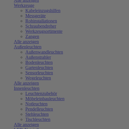
Alle anzeigen
Werkzeuge
Kabeleinzugshilfen
Messgeräte
Rohinstallationen
Schraubendreher
Werkzeugsortimente
Zangen
Alle anzeigen
Außenleuchten
Außenwandleuchten
Außenstrahler
Bodenleuchten
Gartenleuchten
Sensorleuchten
Wegeleuchten
Alle anzeigen
Innenleuchten
Leuchtenzubehör
Möbeleinbauleuchten
Notleuchten
Pendelleuchten
Stehleuchten
Tischleuchten
Alle anzeigen