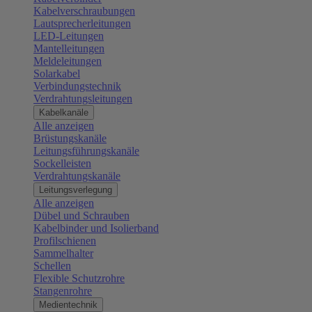
Kabelverschraubungen
Lautsprecherleitungen
LED-Leitungen
Mantelleitungen
Meldeleitungen
Solarkabel
Verbindungstechnik
Verdrahtungsleitungen
Kabelkanäle
Alle anzeigen
Brüstungskanäle
Leitungsführungskanäle
Sockelleisten
Verdrahtungskanäle
Leitungsverlegung
Alle anzeigen
Dübel und Schrauben
Kabelbinder und Isolierband
Profilschienen
Sammelhalter
Schellen
Flexible Schutzrohre
Stangenrohre
Medientechnik