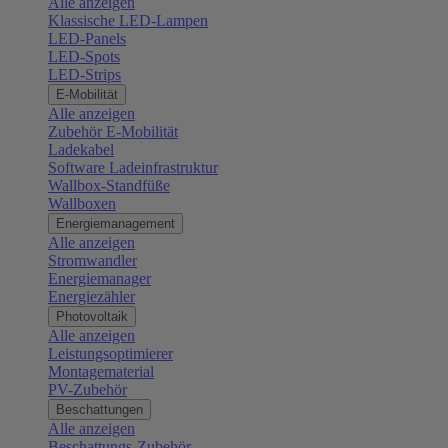
Alle anzeigen
Klassische LED-Lampen
LED-Panels
LED-Spots
LED-Strips
E-Mobilität
Alle anzeigen
Zubehör E-Mobilität
Ladekabel
Software Ladeinfrastruktur
Wallbox-Standfüße
Wallboxen
Energiemanagement
Alle anzeigen
Stromwandler
Energiemanager
Energiezähler
Photovoltaik
Alle anzeigen
Leistungsoptimierer
Montagematerial
PV-Zubehör
Beschattungen
Alle anzeigen
Beschattungs-Zubehör