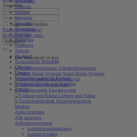
Schweden
Anmelden
Schweiz
Serbien
Singapur
Slowakei
Angemeldet bleiben
Slowenien
Passwort vergessen?
Spanien
Registriere dich jetzt.
Südafrika
Anmelden
Südkorea
Taiwan
Thailand
Der Warenkorb ist leer.
Tschechische Republik
Ukraine
Schalterprogramme
Ungarn
Smart Home Systeme
Vereinigte Arabische Emirate
Elektromaterial
Vereinigte Staaten von Amerika
Beleuchtung
Zypern
Energiewende
Lüftung und Klima
Sicherheitstechnik
Marken
Abdeckrahmen
Alle anzeigen
Aufputzprogramme
Aufputzkombinationen
Aufputzschalter