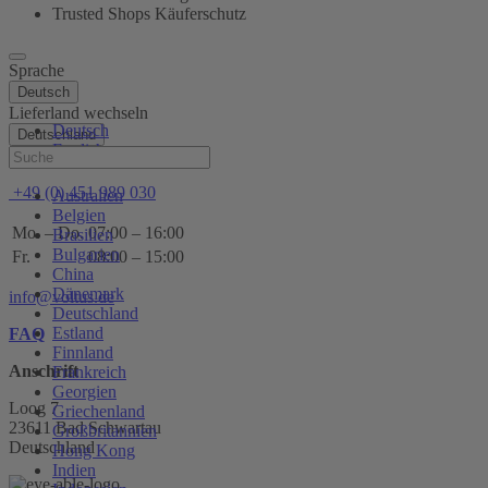
Trusted Shops Käuferschutz
Sprache
Deutsch
Lieferland wechseln
Deutsch
Deutschland
English
Hilfe
+49 (0) 451 989 030
Australien
Belgien
Mo. – Do.
07:00 – 16:00
Brasilien
Bulgarien
Fr.
08:00 – 15:00
China
Dänemark
info@voltus.de
Deutschland
Estland
FAQ
Finnland
Anschrift
Frankreich
Georgien
Loog 7
Griechenland
23611 Bad Schwartau
Großbritannien
Deutschland
Hong Kong
Indien