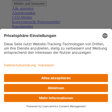
Melder und Sensoren
Alle anzeigen
Alarmkontakte
CO2-Melder
Konventionelle Präsenzmelder
Rauchmelder
Konventionelle Bewegungsmelder
Gefahrenmelder
Zubehör Melder und Sensoren
Türsprechanlagen
Alle anzeigen
Außenstationen
Innenstationen
Klingeltaster und Gongs
Sprechanlagen-Sets
Sprechanlagen-Systemmodule
Zubehör Türkommunikation
Videoüberwachung
Alle anzeigen
Überwachungskameras
Zubehör Videoüberwachung
Zutrittskontrolle
Alle anzeigen
Codetastaturen