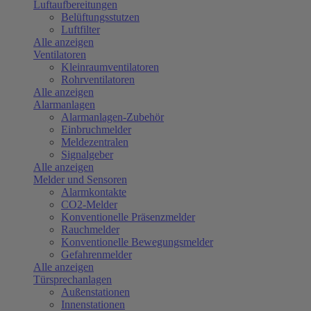
Luftaufbereitungen
Belüftungsstutzen
Luftfilter
Alle anzeigen
Ventilatoren
Kleinraumventilatoren
Rohrventilatoren
Alle anzeigen
Alarmanlagen
Alarmanlagen-Zubehör
Einbruchmelder
Meldezentralen
Signalgeber
Alle anzeigen
Melder und Sensoren
Alarmkontakte
CO2-Melder
Konventionelle Präsenzmelder
Rauchmelder
Konventionelle Bewegungsmelder
Gefahrenmelder
Alle anzeigen
Türsprechanlagen
Außenstationen
Innenstationen