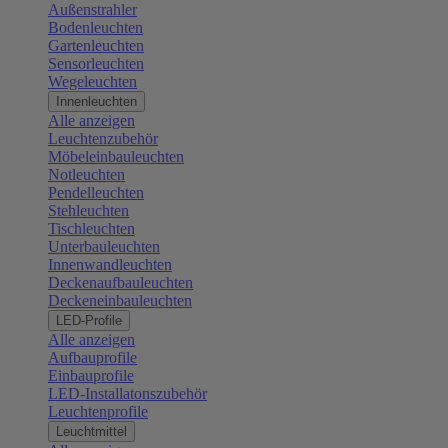
Außenstrahler
Bodenleuchten
Gartenleuchten
Sensorleuchten
Wegeleuchten
Innenleuchten
Alle anzeigen
Leuchtenzubehör
Möbeleinbauleuchten
Notleuchten
Pendelleuchten
Stehleuchten
Tischleuchten
Unterbauleuchten
Innenwandleuchten
Deckenaufbauleuchten
Deckeneinbauleuchten
LED-Profile
Alle anzeigen
Aufbauprofile
Einbauprofile
LED-Installatonszubehör
Leuchtenprofile
Leuchtmittel