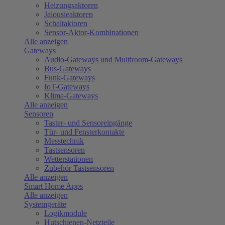
Heizungsaktoren
Jalousieaktoren
Schaltaktoren
Sensor-Aktor-Kombinationen
Alle anzeigen
Gateways
Audio-Gateways und Multiroom-Gateways
Bus-Gateways
Funk-Gateways
IoT-Gateways
Klima-Gateways
Alle anzeigen
Sensoren
Taster- und Sensoreingänge
Tür- und Fensterkontakte
Messtechnik
Tastsensoren
Wetterstationen
Zubehör Tastsensoren
Alle anzeigen
Smart Home Apps
Alle anzeigen
Systemgeräte
Logikmodule
Hutschienen-Netzteile