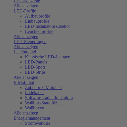
LED-Netzteile
Alle anzeigen
LED-Profile
Aufbauprofile
Einbauprofile
LED-Installatonszubehör
Leuchtenprofile
Alle anzeigen
LED-Steuerungen
Alle anzeigen
Leuchtmittel
Klassische LED-Lampen
LED-Panels
LED-Spots
LED-Strips
Alle anzeigen
E-Mobilität
Zubehör E-Mobilität
Ladekabel
Software Ladeinfrastruktur
Wallbox-Standfüße
Wallboxen
Alle anzeigen
Energiemanagement
Stromwandler