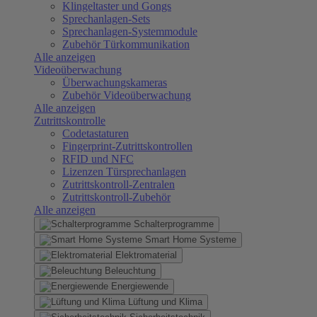
Klingeltaster und Gongs
Sprechanlagen-Sets
Sprechanlagen-Systemmodule
Zubehör Türkommunikation
Alle anzeigen
Videoüberwachung
Überwachungskameras
Zubehör Videoüberwachung
Alle anzeigen
Zutrittskontrolle
Codetastaturen
Fingerprint-Zutrittskontrollen
RFID und NFC
Lizenzen Türsprechanlagen
Zutrittskontroll-Zentralen
Zutrittskontroll-Zubehör
Alle anzeigen
Schalterprogramme
Smart Home Systeme
Elektromaterial
Beleuchtung
Energiewende
Lüftung und Klima