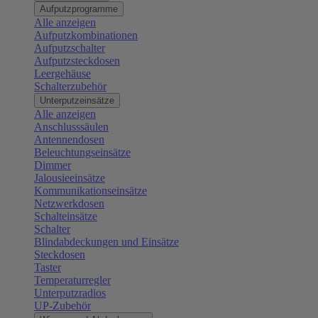
Aufputzprogramme
Alle anzeigen
Aufputzkombinationen
Aufputzschalter
Aufputzsteckdosen
Leergehäuse
Schalterzubehör
Unterputzeinsätze
Alle anzeigen
Anschlusssäulen
Antennendosen
Beleuchtungseinsätze
Dimmer
Jalousieeinsätze
Kommunikationseinsätze
Netzwerkdosen
Schalteinsätze
Schalter
Blindabdeckungen und Einsätze
Steckdosen
Taster
Temperaturregler
Unterputzradios
UP-Zubehör