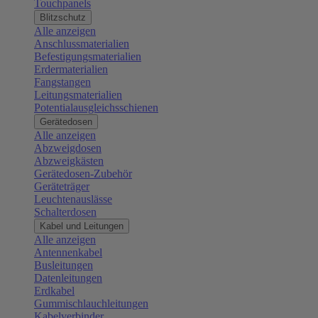
Touchpanels
Blitzschutz
Alle anzeigen
Anschlussmaterialien
Befestigungsmaterialien
Erdermaterialien
Fangstangen
Leitungsmaterialien
Potentialausgleichsschienen
Gerätedosen
Alle anzeigen
Abzweigdosen
Abzweigkästen
Gerätedosen-Zubehör
Geräteträger
Leuchtenauslässe
Schalterdosen
Kabel und Leitungen
Alle anzeigen
Antennenkabel
Busleitungen
Datenleitungen
Erdkabel
Gummischlauchleitungen
Kabelverbinder