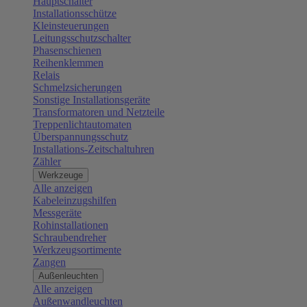
Hauptschalter
Installationsschütze
Kleinsteuerungen
Leitungsschutzschalter
Phasenschienen
Reihenklemmen
Relais
Schmelzsicherungen
Sonstige Installationsgeräte
Transformatoren und Netzteile
Treppenlichtautomaten
Überspannungsschutz
Installations-Zeitschaltuhren
Zähler
Werkzeuge
Alle anzeigen
Kabeleinzugshilfen
Messgeräte
Rohinstallationen
Schraubendreher
Werkzeugsortimente
Zangen
Außenleuchten
Alle anzeigen
Außenwandleuchten