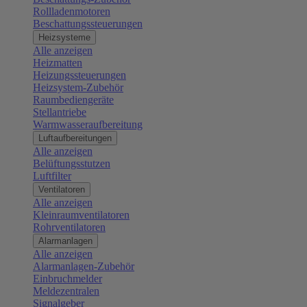
Rollladenmotoren
Beschattungssteuerungen
Heizsysteme
Alle anzeigen
Heizmatten
Heizungssteuerungen
Heizsystem-Zubehör
Raumbediengeräte
Stellantriebe
Warmwasseraufbereitung
Luftaufbereitungen
Alle anzeigen
Belüftungsstutzen
Luftfilter
Ventilatoren
Alle anzeigen
Kleinraumventilatoren
Rohrventilatoren
Alarmanlagen
Alle anzeigen
Alarmanlagen-Zubehör
Einbruchmelder
Meldezentralen
Signalgeber