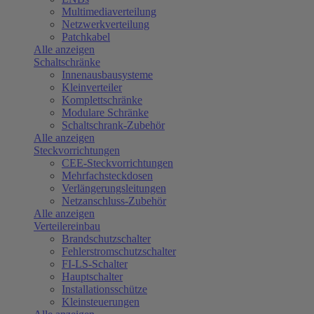
Multimediaverteilung
Netzwerkverteilung
Patchkabel
Alle anzeigen
Schaltschränke
Innenausbausysteme
Kleinverteiler
Komplettschränke
Modulare Schränke
Schaltschrank-Zubehör
Alle anzeigen
Steckvorrichtungen
CEE-Steckvorrichtungen
Mehrfachsteckdosen
Verlängerungsleitungen
Netzanschluss-Zubehör
Alle anzeigen
Verteilereinbau
Brandschutzschalter
Fehlerstromschutzschalter
FI-LS-Schalter
Hauptschalter
Installationsschütze
Kleinsteuerungen