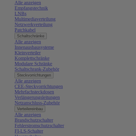
Alle anzeigen
Empfangstechnik
LNBs
Multimediaverteilung
Netzwerkverteilung
Patchkabel
Schaltschränke
Alle anzeigen
Innenausbausysteme
Kleinverteiler
Komplettschränke
Modulare Schränke
Schaltschrank-Zubehör
Steckvorrichtungen
Alle anzeigen
CEE-Steckvorrichtungen
Mehrfachsteckdosen
Verlängerungsleitungen
Netzanschluss-Zubehör
Verteilereinbau
Alle anzeigen
Brandschutzschalter
Fehlerstromschutzschalter
FI-LS-Schalter