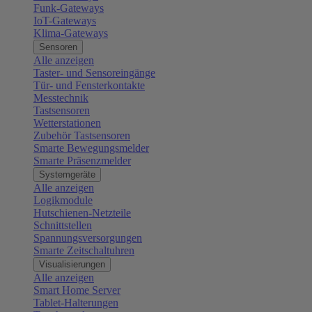
Funk-Gateways
IoT-Gateways
Klima-Gateways
Sensoren
Alle anzeigen
Taster- und Sensoreingänge
Tür- und Fensterkontakte
Messtechnik
Tastsensoren
Wetterstationen
Zubehör Tastsensoren
Smarte Bewegungsmelder
Smarte Präsenzmelder
Systemgeräte
Alle anzeigen
Logikmodule
Hutschienen-Netzteile
Schnittstellen
Spannungsversorgungen
Smarte Zeitschaltuhren
Visualisierungen
Alle anzeigen
Smart Home Server
Tablet-Halterungen