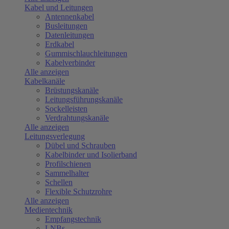
Kabel und Leitungen
Antennenkabel
Busleitungen
Datenleitungen
Erdkabel
Gummischlauchleitungen
Kabelverbinder
Alle anzeigen
Kabelkanäle
Brüstungskanäle
Leitungsführungskanäle
Sockelleisten
Verdrahtungskanäle
Alle anzeigen
Leitungsverlegung
Dübel und Schrauben
Kabelbinder und Isolierband
Profilschienen
Sammelhalter
Schellen
Flexible Schutzrohre
Alle anzeigen
Medientechnik
Empfangstechnik
LNBs