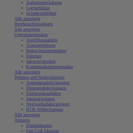
Aufputzsteckdosen
Leergehäuse
Schalterzubehör
Alle anzeigen
Herdanschlussdosen
Alle anzeigen
Unterputzeinsätze
Anschlusssäulen
Antennendosen
Beleuchtungseinsätze
Dimmer
Jalousieeinsätze
Kommunikationseinsätze
Alle anzeigen
Wippen und Abdeckungen
Antennenabdeckungen
Dimmerabdeckungen
Elektronikaufsätze
Jalousiewippen
Netzwerkabdeckungen
RTR-Abdeckungen
Alle anzeigen
Aktoren
Dimmaktoren
Fan Coil Aktoren