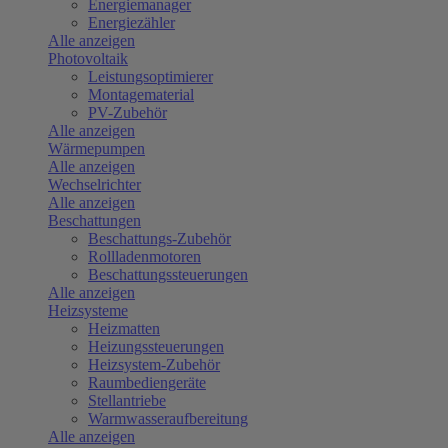
Energiemanager
Energiezähler
Alle anzeigen
Photovoltaik
Leistungsoptimierer
Montagematerial
PV-Zubehör
Alle anzeigen
Wärmepumpen
Alle anzeigen
Wechselrichter
Alle anzeigen
Beschattungen
Beschattungs-Zubehör
Rollladenmotoren
Beschattungssteuerungen
Alle anzeigen
Heizsysteme
Heizmatten
Heizungssteuerungen
Heizsystem-Zubehör
Raumbediengeräte
Stellantriebe
Warmwasseraufbereitung
Alle anzeigen