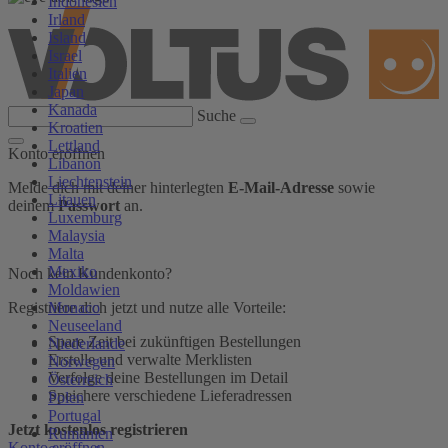
Indonesien
Irland
Island
Israel
Italien
Japan
Kanada
Suche
Kroatien
Lettland
Konto eröffnen
Libanon
Liechtenstein
Melde dich mit deiner hinterlegten
E-Mail-Adresse
sowie
Litauen
deinem
Passwort
an.
Luxemburg
Malaysia
Malta
Mexiko
Noch kein Kundenkonto?
Moldawien
Monaco
Registriere dich jetzt und nutze alle Vorteile:
Neuseeland
Spare Zeit bei zukünftigen Bestellungen
Niederlande
Erstelle und verwalte Merklisten
Norwegen
Verfolge deine Bestellungen im Detail
Österreich
Speichere verschiedene Lieferadressen
Polen
Portugal
Jetzt kostenlos registrieren
Rumänien
Konto eröffnen