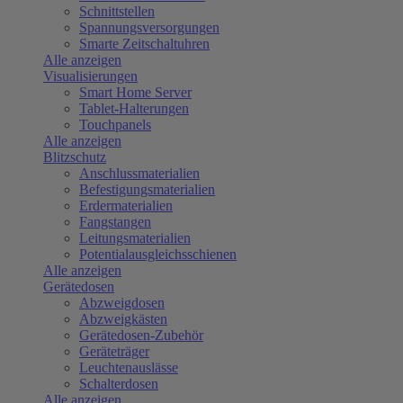
Schnittstellen
Spannungsversorgungen
Smarte Zeitschaltuhren
Alle anzeigen
Visualisierungen
Smart Home Server
Tablet-Halterungen
Touchpanels
Alle anzeigen
Blitzschutz
Anschlussmaterialien
Befestigungsmaterialien
Erdermaterialien
Fangstangen
Leitungsmaterialien
Potentialausgleichsschienen
Alle anzeigen
Gerätedosen
Abzweigdosen
Abzweigkästen
Gerätedosen-Zubehör
Geräteträger
Leuchtenauslässe
Schalterdosen
Alle anzeigen