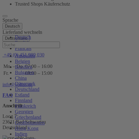
Trusted Shops Käuferschutz
Sprache
Deutsch
Lieferland wechseln
Deutsch
Deutschland
English
Hilfe
Français
+49 (0) 451 989 030
Australien
Belgien
Mo. – Do.
07:00 – 16:00
Brasilien
Bulgarien
Fr.
08:00 – 15:00
China
Dänemark
info@voltus.de
Deutschland
Estland
FAQ
Finnland
Anschrift
Frankreich
Georgien
Loog 7
Griechenland
23611 Bad Schwartau
Großbritannien
Deutschland
Hong Kong
Indien