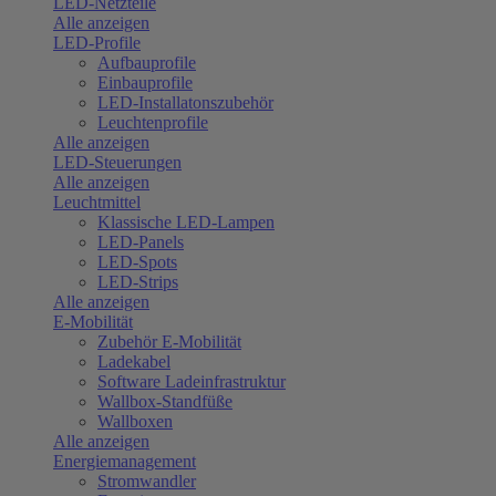
LED-Netzteile
Alle anzeigen
LED-Profile
Aufbauprofile
Einbauprofile
LED-Installatonszubehör
Leuchtenprofile
Alle anzeigen
LED-Steuerungen
Alle anzeigen
Leuchtmittel
Klassische LED-Lampen
LED-Panels
LED-Spots
LED-Strips
Alle anzeigen
E-Mobilität
Zubehör E-Mobilität
Ladekabel
Software Ladeinfrastruktur
Wallbox-Standfüße
Wallboxen
Alle anzeigen
Energiemanagement
Stromwandler