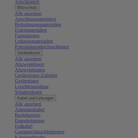
Touchpanels
Blitzschutz
Alle anzeigen
Anschlussmaterialien
Befestigungsmaterialien
Erdermaterialien
Fangstangen
Leitungsmaterialien
Potentialausgleichsschienen
Gerätedosen
Alle anzeigen
Abzweigdosen
Abzweigkästen
Gerätedosen-Zubehör
Geräteträger
Leuchtenauslässe
Schalterdosen
Kabel und Leitungen
Alle anzeigen
Antennenkabel
Busleitungen
Datenleitungen
Erdkabel
Gummischlauchleitungen
Kabelverbinder