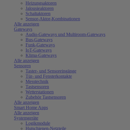
Heizungsaktoren
Jalousieaktoren
Schaltaktoren
Sensor-Aktor-Kombinationen
Alle anzeigen
Gateways
Audio-Gateways und Multiroom-Gateways
Bus-Gateways
Funk-Gateways
IoT-Gateways
Klima-Gateways
Alle anzeigen
Sensoren
Taster- und Sensoreingänge
Tür- und Fensterkontakte
Messtechnik
Tastsensoren
Wetterstationen
Zubehör Tastsensoren
Alle anzeigen
Smart Home Apps
Alle anzeigen
Systemgeräte
Logikmodule
Hutschienen-Netzteile