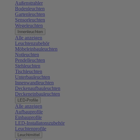
Außenstrahler
Bodenleuchten
Gartenleuchten
Sensorleuchten
Wegeleuchten
Innenleuchten
Alle anzeigen
Leuchtenzubehör
Möbeleinbauleuchten
Notleuchten
Pendelleuchten
Stehleuchten
Tischleuchten
Unterbauleuchten
Innenwandleuchten
Deckenaufbauleuchten
Deckeneinbauleuchten
LED-Profile
Alle anzeigen
Aufbauprofile
Einbauprofile
LED-Installatonszubehör
Leuchtenprofile
Leuchtmittel