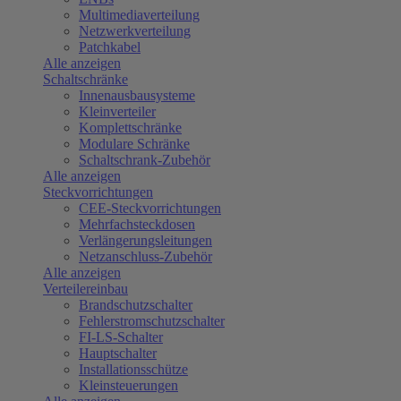
Multimediaverteilung
Netzwerkverteilung
Patchkabel
Alle anzeigen
Schaltschränke
Innenausbausysteme
Kleinverteiler
Komplettschränke
Modulare Schränke
Schaltschrank-Zubehör
Alle anzeigen
Steckvorrichtungen
CEE-Steckvorrichtungen
Mehrfachsteckdosen
Verlängerungsleitungen
Netzanschluss-Zubehör
Alle anzeigen
Verteilereinbau
Brandschutzschalter
Fehlerstromschutzschalter
FI-LS-Schalter
Hauptschalter
Installationsschütze
Kleinsteuerungen