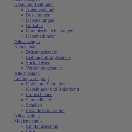
Kabel und Leitungen
Antennenkabel
Busleitungen
Datenleitungen
Erdkabel
Gummischlauchleitungen
Kabelverbinder
Alle anzeigen
Kabelkanäle
Brüstungskanäle
Leitungsführungskanäle
Sockelleisten
Verdrahtungskanäle
Alle anzeigen
Leitungsverlegung
Dübel und Schrauben
Kabelbinder und Isolierband
Profilschienen
Sammelhalter
Schellen
Flexible Schutzrohre
Alle anzeigen
Medientechnik
Empfangstechnik
LNBs