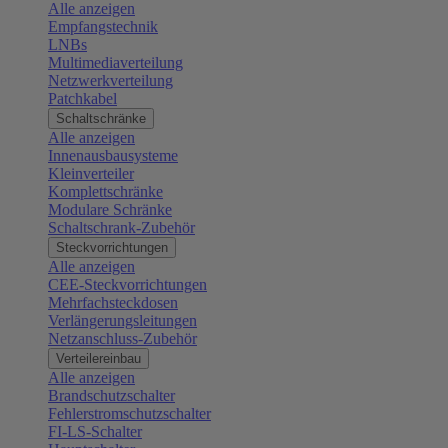
Alle anzeigen
Empfangstechnik
LNBs
Multimediaverteilung
Netzwerkverteilung
Patchkabel
Schaltschränke
Alle anzeigen
Innenausbausysteme
Kleinverteiler
Komplettschränke
Modulare Schränke
Schaltschrank-Zubehör
Steckvorrichtungen
Alle anzeigen
CEE-Steckvorrichtungen
Mehrfachsteckdosen
Verlängerungsleitungen
Netzanschluss-Zubehör
Verteilereinbau
Alle anzeigen
Brandschutzschalter
Fehlerstromschutzschalter
FI-LS-Schalter