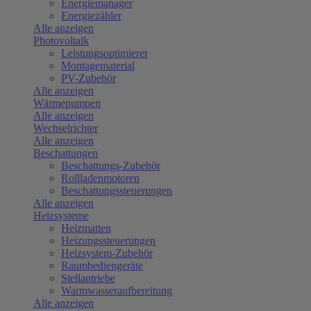
Energiemanager
Energiezähler
Alle anzeigen
Photovoltaik
Leistungsoptimierer
Montagematerial
PV-Zubehör
Alle anzeigen
Wärmepumpen
Alle anzeigen
Wechselrichter
Alle anzeigen
Beschattungen
Beschattungs-Zubehör
Rollladenmotoren
Beschattungssteuerungen
Alle anzeigen
Heizsysteme
Heizmatten
Heizungssteuerungen
Heizsystem-Zubehör
Raumbediengeräte
Stellantriebe
Warmwasseraufbereitung
Alle anzeigen