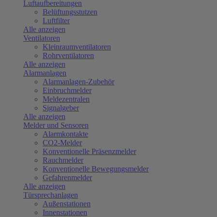
Luftaufbereitungen
Belüftungsstutzen
Luftfilter
Alle anzeigen
Ventilatoren
Kleinraumventilatoren
Rohrventilatoren
Alle anzeigen
Alarmanlagen
Alarmanlagen-Zubehör
Einbruchmelder
Meldezentralen
Signalgeber
Alle anzeigen
Melder und Sensoren
Alarmkontakte
CO2-Melder
Konventionelle Präsenzmelder
Rauchmelder
Konventionelle Bewegungsmelder
Gefahrenmelder
Alle anzeigen
Türsprechanlagen
Außenstationen
Innenstationen