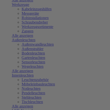
Alle anzeigen
Werkzeuge
Kabeleinzugshilfen
Messgeräte
Rohinstallationen
Schraubendreher
Werkzeugsortimente
Zangen
Alle anzeigen
Außenleuchten
Außenwandleuchten
Außenstrahler
Bodenleuchten
Gartenleuchten
Sensorleuchten
Wegeleuchten
Alle anzeigen
Innenleuchten
Leuchtenzubehör
Möbeleinbauleuchten
Notleuchten
Pendelleuchten
Stehleuchten
Tischleuchten
Alle anzeigen