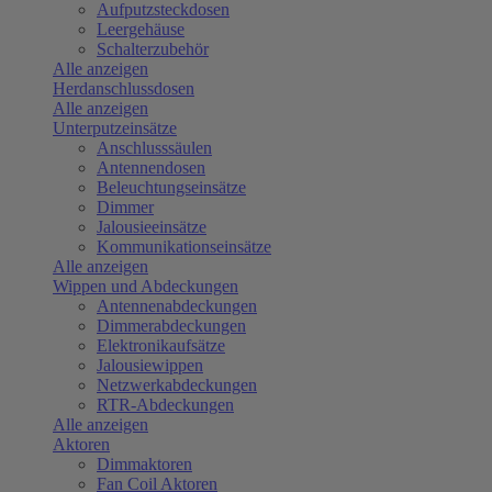
Aufputzsteckdosen
Leergehäuse
Schalterzubehör
Alle anzeigen
Herdanschlussdosen
Alle anzeigen
Unterputzeinsätze
Anschlusssäulen
Antennendosen
Beleuchtungseinsätze
Dimmer
Jalousieeinsätze
Kommunikationseinsätze
Alle anzeigen
Wippen und Abdeckungen
Antennenabdeckungen
Dimmerabdeckungen
Elektronikaufsätze
Jalousiewippen
Netzwerkabdeckungen
RTR-Abdeckungen
Alle anzeigen
Aktoren
Dimmaktoren
Fan Coil Aktoren