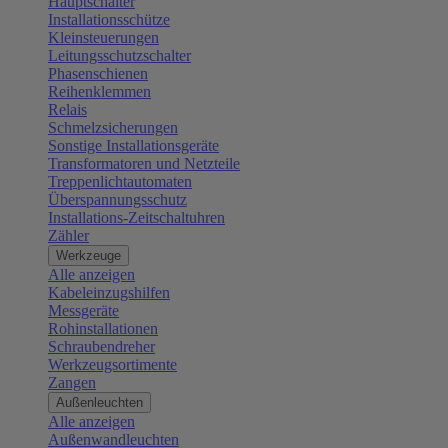
Hauptschalter
Installationsschütze
Kleinsteuerungen
Leitungsschutzschalter
Phasenschienen
Reihenklemmen
Relais
Schmelzsicherungen
Sonstige Installationsgeräte
Transformatoren und Netzteile
Treppenlichtautomaten
Überspannungsschutz
Installations-Zeitschaltuhren
Zähler
Werkzeuge
Alle anzeigen
Kabeleinzugshilfen
Messgeräte
Rohinstallationen
Schraubendreher
Werkzeugsortimente
Zangen
Außenleuchten
Alle anzeigen
Außenwandleuchten