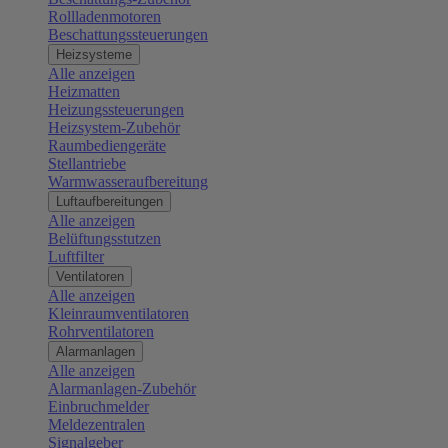
Rollladenmotoren
Beschattungssteuerungen
Heizsysteme
Alle anzeigen
Heizmatten
Heizungssteuerungen
Heizsystem-Zubehör
Raumbediengeräte
Stellantriebe
Warmwasseraufbereitung
Luftaufbereitungen
Alle anzeigen
Belüftungsstutzen
Luftfilter
Ventilatoren
Alle anzeigen
Kleinraumventilatoren
Rohrventilatoren
Alarmanlagen
Alle anzeigen
Alarmanlagen-Zubehör
Einbruchmelder
Meldezentralen
Signalgeber