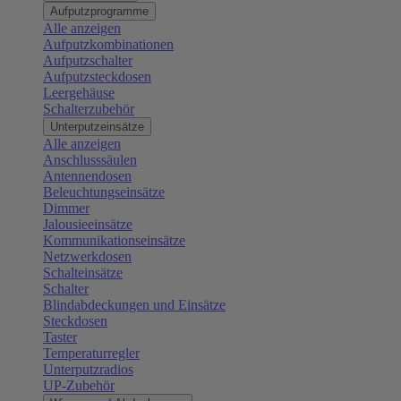
Aufputzprogramme
Alle anzeigen
Aufputzkombinationen
Aufputzschalter
Aufputzsteckdosen
Leergehäuse
Schalterzubehör
Unterputzeinsätze
Alle anzeigen
Anschlusssäulen
Antennendosen
Beleuchtungseinsätze
Dimmer
Jalousieeinsätze
Kommunikationseinsätze
Netzwerkdosen
Schalteinsätze
Schalter
Blindabdeckungen und Einsätze
Steckdosen
Taster
Temperaturregler
Unterputzradios
UP-Zubehör