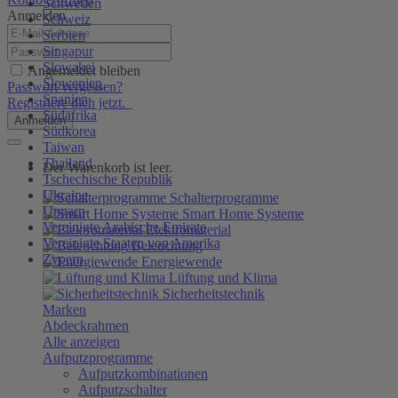
Schweden
Anmelden
Schweiz
Serbien
Singapur
Slowakei
Angemeldet bleiben
Slowenien
Passwort vergessen?
Spanien
Registriere dich jetzt.
Südafrika
Anmelden
Südkorea
Taiwan
Thailand
Der Warenkorb ist leer.
Tschechische Republik
Ukraine
Schalterprogramme
Ungarn
Smart Home Systeme
Vereinigte Arabische Emirate
Elektromaterial
Vereinigte Staaten von Amerika
Beleuchtung
Zypern
Energiewende
Lüftung und Klima
Sicherheitstechnik
Marken
Abdeckrahmen
Alle anzeigen
Aufputzprogramme
Aufputzkombinationen
Aufputzschalter