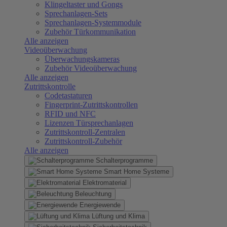
Klingeltaster und Gongs
Sprechanlagen-Sets
Sprechanlagen-Systemmodule
Zubehör Türkommunikation
Alle anzeigen
Videoüberwachung
Überwachungskameras
Zubehör Videoüberwachung
Alle anzeigen
Zutrittskontrolle
Codetastaturen
Fingerprint-Zutrittskontrollen
RFID und NFC
Lizenzen Türsprechanlagen
Zutrittskontroll-Zentralen
Zutrittskontroll-Zubehör
Alle anzeigen
Schalterprogramme
Smart Home Systeme
Elektromaterial
Beleuchtung
Energiewende
Lüftung und Klima