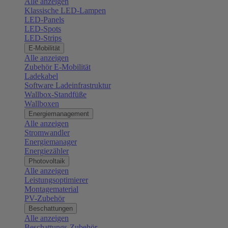
Alle anzeigen
Klassische LED-Lampen
LED-Panels
LED-Spots
LED-Strips
E-Mobilität
Alle anzeigen
Zubehör E-Mobilität
Ladekabel
Software Ladeinfrastruktur
Wallbox-Standfüße
Wallboxen
Energiemanagement
Alle anzeigen
Stromwandler
Energiemanager
Energiezähler
Photovoltaik
Alle anzeigen
Leistungsoptimierer
Montagematerial
PV-Zubehör
Beschattungen
Alle anzeigen
Beschattungs-Zubehör