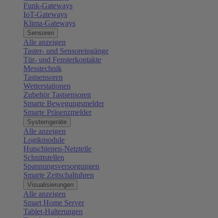
Funk-Gateways
IoT-Gateways
Klima-Gateways
Sensoren
Alle anzeigen
Taster- und Sensoreingänge
Tür- und Fensterkontakte
Messtechnik
Tastsensoren
Wetterstationen
Zubehör Tastsensoren
Smarte Bewegungsmelder
Smarte Präsenzmelder
Systemgeräte
Alle anzeigen
Logikmodule
Hutschienen-Netzteile
Schnittstellen
Spannungsversorgungen
Smarte Zeitschaltuhren
Visualisierungen
Alle anzeigen
Smart Home Server
Tablet-Halterungen