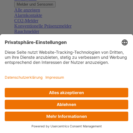
Melder und Sensoren
Alle anzeigen
Alarmkontakte
CO2-Melder
Konventionelle Präsenzmelder
Rauchmelder
Konventionelle Bewegungsmelder
Gefahrenmelder
Zubehör Melder und Sensoren
Türsprechanlagen
Alle anzeigen
Außenstationen
Innenstationen
Klingeltaster und Gongs
Sprechanlagen-Sets
Sprechanlagen-Systemmodule
Zubehör Türkommunikation
Videoüberwachung
Alle anzeigen
Überwachungskameras
Zubehör Videoüberwachung
Zutrittskontrolle
Alle anzeigen
Codetastaturen