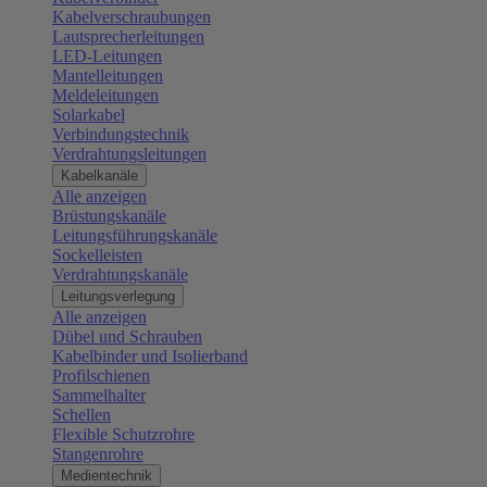
Kabelverschraubungen
Lautsprecherleitungen
LED-Leitungen
Mantelleitungen
Meldeleitungen
Solarkabel
Verbindungstechnik
Verdrahtungsleitungen
Kabelkanäle
Alle anzeigen
Brüstungskanäle
Leitungsführungskanäle
Sockelleisten
Verdrahtungskanäle
Leitungsverlegung
Alle anzeigen
Dübel und Schrauben
Kabelbinder und Isolierband
Profilschienen
Sammelhalter
Schellen
Flexible Schutzrohre
Stangenrohre
Medientechnik