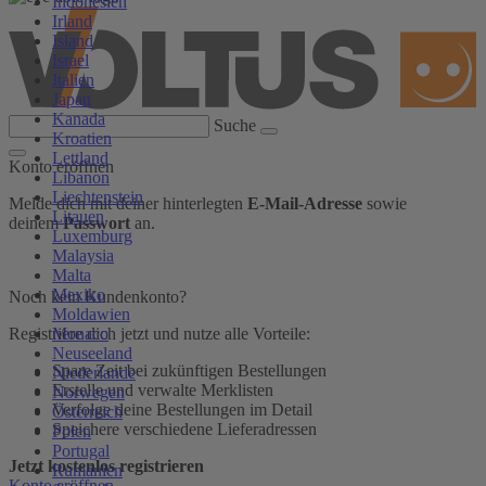
Indonesien
Irland
Island
Israel
Italien
Japan
Kanada
Suche
Kroatien
Lettland
Konto eröffnen
Libanon
Liechtenstein
Melde dich mit deiner hinterlegten
E-Mail-Adresse
sowie
Litauen
deinem
Passwort
an.
Luxemburg
Malaysia
Malta
Mexiko
Noch kein Kundenkonto?
Moldawien
Monaco
Registriere dich jetzt und nutze alle Vorteile:
Neuseeland
Spare Zeit bei zukünftigen Bestellungen
Niederlande
Erstelle und verwalte Merklisten
Norwegen
Verfolge deine Bestellungen im Detail
Österreich
Speichere verschiedene Lieferadressen
Polen
Portugal
Jetzt kostenlos registrieren
Rumänien
Konto eröffnen