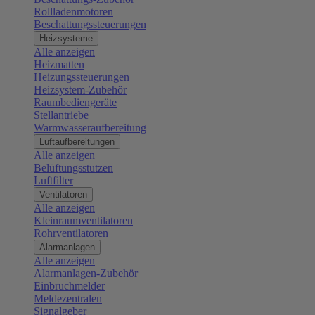
Rollladenmotoren
Beschattungssteuerungen
Heizsysteme
Alle anzeigen
Heizmatten
Heizungssteuerungen
Heizsystem-Zubehör
Raumbediengeräte
Stellantriebe
Warmwasseraufbereitung
Luftaufbereitungen
Alle anzeigen
Belüftungsstutzen
Luftfilter
Ventilatoren
Alle anzeigen
Kleinraumventilatoren
Rohrventilatoren
Alarmanlagen
Alle anzeigen
Alarmanlagen-Zubehör
Einbruchmelder
Meldezentralen
Signalgeber