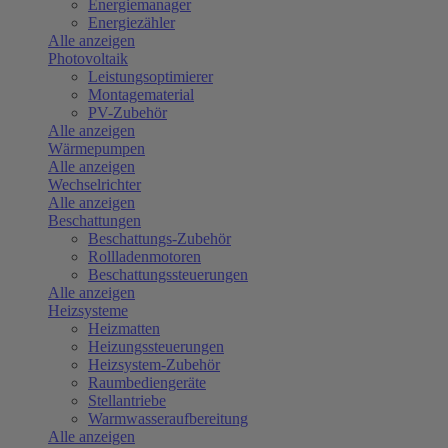
Energiemanager
Energiezähler
Alle anzeigen
Photovoltaik
Leistungsoptimierer
Montagematerial
PV-Zubehör
Alle anzeigen
Wärmepumpen
Alle anzeigen
Wechselrichter
Alle anzeigen
Beschattungen
Beschattungs-Zubehör
Rollladenmotoren
Beschattungssteuerungen
Alle anzeigen
Heizsysteme
Heizmatten
Heizungssteuerungen
Heizsystem-Zubehör
Raumbediengeräte
Stellantriebe
Warmwasseraufbereitung
Alle anzeigen