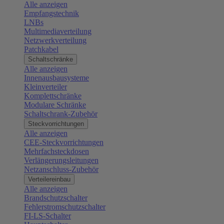
Alle anzeigen
Empfangstechnik
LNBs
Multimediaverteilung
Netzwerkverteilung
Patchkabel
Schaltschränke
Alle anzeigen
Innenausbausysteme
Kleinverteiler
Komplettschränke
Modulare Schränke
Schaltschrank-Zubehör
Steckvorrichtungen
Alle anzeigen
CEE-Steckvorrichtungen
Mehrfachsteckdosen
Verlängerungsleitungen
Netzanschluss-Zubehör
Verteilereinbau
Alle anzeigen
Brandschutzschalter
Fehlerstromschutzschalter
FI-LS-Schalter