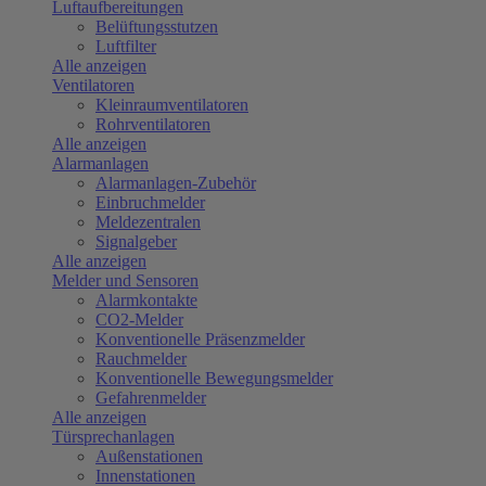
Luftaufbereitungen
Belüftungsstutzen
Luftfilter
Alle anzeigen
Ventilatoren
Kleinraumventilatoren
Rohrventilatoren
Alle anzeigen
Alarmanlagen
Alarmanlagen-Zubehör
Einbruchmelder
Meldezentralen
Signalgeber
Alle anzeigen
Melder und Sensoren
Alarmkontakte
CO2-Melder
Konventionelle Präsenzmelder
Rauchmelder
Konventionelle Bewegungsmelder
Gefahrenmelder
Alle anzeigen
Türsprechanlagen
Außenstationen
Innenstationen