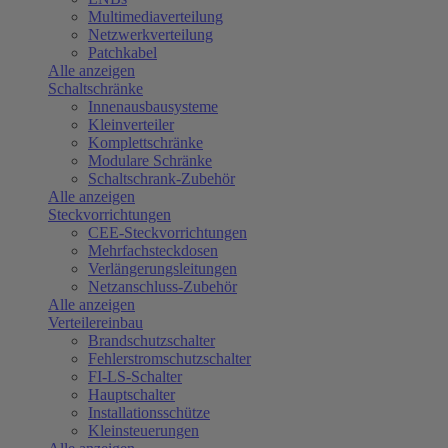
Multimediaverteilung
Netzwerkverteilung
Patchkabel
Alle anzeigen
Schaltschränke
Innenausbausysteme
Kleinverteiler
Komplettschränke
Modulare Schränke
Schaltschrank-Zubehör
Alle anzeigen
Steckvorrichtungen
CEE-Steckvorrichtungen
Mehrfachsteckdosen
Verlängerungsleitungen
Netzanschluss-Zubehör
Alle anzeigen
Verteilereinbau
Brandschutzschalter
Fehlerstromschutzschalter
FI-LS-Schalter
Hauptschalter
Installationsschütze
Kleinsteuerungen