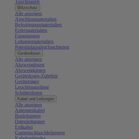
Touchpanels
Blitzschutz
Alle anzeigen
Anschlussmaterialien
Befestigungsmaterialien
Erdermaterialien
Fangstangen
Leitungsmaterialien
Potentialausgleichsschienen
Gerätedosen
Alle anzeigen
Abzweigdosen
Abzweigkästen
Gerätedosen-Zubehör
Geräteträger
Leuchtenauslässe
Schalterdosen
Kabel und Leitungen
Alle anzeigen
Antennenkabel
Busleitungen
Datenleitungen
Erdkabel
Gummischlauchleitungen
Kabelverbinder