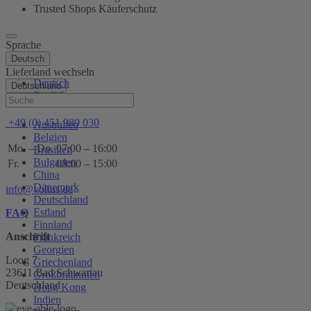
Trusted Shops Käuferschutz
Sprache
Deutsch
Lieferland wechseln
Deutsch
Deutschland
English
Hilfe
+49 (0) 451 989 030
Australien
Belgien
Mo. – Do.
07:00 – 16:00
Brasilien
Bulgarien
Fr.
08:00 – 15:00
China
Dänemark
info@voltus.de
Deutschland
Estland
FAQ
Finnland
Anschrift
Frankreich
Georgien
Loog 7
Griechenland
23611 Bad Schwartau
Großbritannien
Deutschland
Hong Kong
Indien