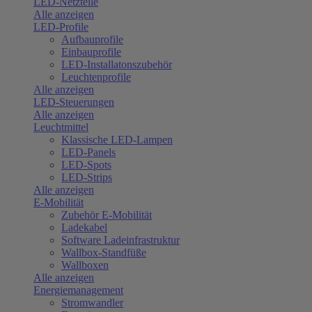
LED-Netzteile
Alle anzeigen
LED-Profile
Aufbauprofile
Einbauprofile
LED-Installatonszubehör
Leuchtenprofile
Alle anzeigen
LED-Steuerungen
Alle anzeigen
Leuchtmittel
Klassische LED-Lampen
LED-Panels
LED-Spots
LED-Strips
Alle anzeigen
E-Mobilität
Zubehör E-Mobilität
Ladekabel
Software Ladeinfrastruktur
Wallbox-Standfüße
Wallboxen
Alle anzeigen
Energiemanagement
Stromwandler