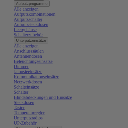
Aufputzprogramme
Alle anzeigen
Aufputzkombinationen
Aufputzschalter
Aufputzsteckdosen
Leergehäuse
Schalterzubehör
Unterputzeinsätze
Alle anzeigen
Anschlusssäulen
Antennendosen
Beleuchtungseinsätze
Dimmer
Jalousieeinsätze
Kommunikationseinsätze
Netzwerkdosen
Schalteinsätze
Schalter
Blindabdeckungen und Einsätze
Steckdosen
Taster
Temperaturregler
Unterputzradios
UP-Zubehör