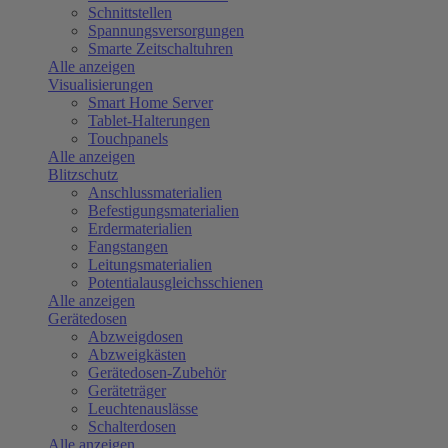
Schnittstellen
Spannungsversorgungen
Smarte Zeitschaltuhren
Alle anzeigen
Visualisierungen
Smart Home Server
Tablet-Halterungen
Touchpanels
Alle anzeigen
Blitzschutz
Anschlussmaterialien
Befestigungsmaterialien
Erdermaterialien
Fangstangen
Leitungsmaterialien
Potentialausgleichsschienen
Alle anzeigen
Gerätedosen
Abzweigdosen
Abzweigkästen
Gerätedosen-Zubehör
Geräteträger
Leuchtenauslässe
Schalterdosen
Alle anzeigen