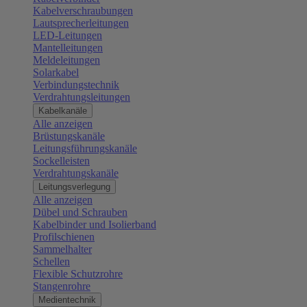
Kabelverschraubungen
Lautsprecherleitungen
LED-Leitungen
Mantelleitungen
Meldeleitungen
Solarkabel
Verbindungstechnik
Verdrahtungsleitungen
Kabelkanäle
Alle anzeigen
Brüstungskanäle
Leitungsführungskanäle
Sockelleisten
Verdrahtungskanäle
Leitungsverlegung
Alle anzeigen
Dübel und Schrauben
Kabelbinder und Isolierband
Profilschienen
Sammelhalter
Schellen
Flexible Schutzrohre
Stangenrohre
Medientechnik