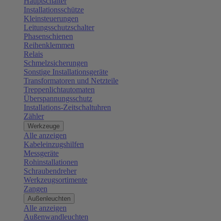
Hauptschalter
Installationsschütze
Kleinsteuerungen
Leitungsschutzschalter
Phasenschienen
Reihenklemmen
Relais
Schmelzsicherungen
Sonstige Installationsgeräte
Transformatoren und Netzteile
Treppenlichtautomaten
Überspannungsschutz
Installations-Zeitschaltuhren
Zähler
Werkzeuge
Alle anzeigen
Kabeleinzugshilfen
Messgeräte
Rohinstallationen
Schraubendreher
Werkzeugsortimente
Zangen
Außenleuchten
Alle anzeigen
Außenwandleuchten