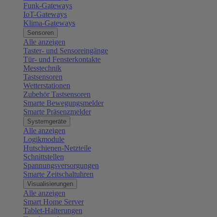
Funk-Gateways
IoT-Gateways
Klima-Gateways
Sensoren
Alle anzeigen
Taster- und Sensoreingänge
Tür- und Fensterkontakte
Messtechnik
Tastsensoren
Wetterstationen
Zubehör Tastsensoren
Smarte Bewegungsmelder
Smarte Präsenzmelder
Systemgeräte
Alle anzeigen
Logikmodule
Hutschienen-Netzteile
Schnittstellen
Spannungsversorgungen
Smarte Zeitschaltuhren
Visualisierungen
Alle anzeigen
Smart Home Server
Tablet-Halterungen