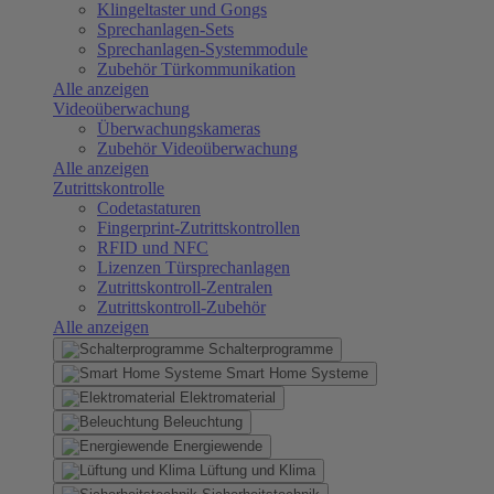
Klingeltaster und Gongs
Sprechanlagen-Sets
Sprechanlagen-Systemmodule
Zubehör Türkommunikation
Alle anzeigen
Videoüberwachung
Überwachungskameras
Zubehör Videoüberwachung
Alle anzeigen
Zutrittskontrolle
Codetastaturen
Fingerprint-Zutrittskontrollen
RFID und NFC
Lizenzen Türsprechanlagen
Zutrittskontroll-Zentralen
Zutrittskontroll-Zubehör
Alle anzeigen
Schalterprogramme
Smart Home Systeme
Elektromaterial
Beleuchtung
Energiewende
Lüftung und Klima