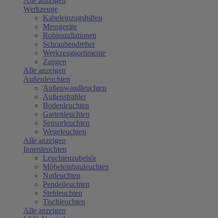
Alle anzeigen
Werkzeuge
Kabeleinzugshilfen
Messgeräte
Rohinstallationen
Schraubendreher
Werkzeugsortimente
Zangen
Alle anzeigen
Außenleuchten
Außenwandleuchten
Außenstrahler
Bodenleuchten
Gartenleuchten
Sensorleuchten
Wegeleuchten
Alle anzeigen
Innenleuchten
Leuchtenzubehör
Möbeleinbauleuchten
Notleuchten
Pendelleuchten
Stehleuchten
Tischleuchten
Alle anzeigen