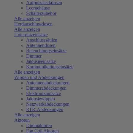
Aufputzsteckdosen
Leergehäuse
Schalterzubehör
Alle anzeigen
Herdanschlussdosen
Alle anzeigen
Unterputzeinsätze
Anschlusssäulen
Antennendosen
Beleuchtungseinsätze
Dimmer
Jalousieeinsätze
Kommunikationseinsätze
Alle anzeigen
Wippen und Abdeckungen
Antennenabdeckungen
Dimmerabdeckungen
Elektronikaufsätze
Jalousiewippen
Netzwerkabdeckungen
RTR-Abdeckungen
Alle anzeigen
Aktoren
Dimmaktoren
Fan Coil Aktoren