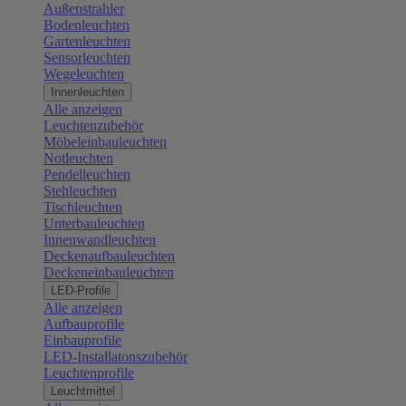
Außenstrahler
Bodenleuchten
Gartenleuchten
Sensorleuchten
Wegeleuchten
Innenleuchten
Alle anzeigen
Leuchtenzubehör
Möbeleinbauleuchten
Notleuchten
Pendelleuchten
Stehleuchten
Tischleuchten
Unterbauleuchten
Innenwandleuchten
Deckenaufbauleuchten
Deckeneinbauleuchten
LED-Profile
Alle anzeigen
Aufbauprofile
Einbauprofile
LED-Installatonszubehör
Leuchtenprofile
Leuchtmittel