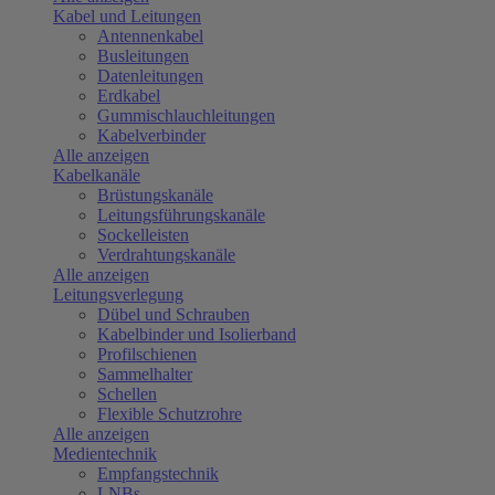
Kabel und Leitungen
Antennenkabel
Busleitungen
Datenleitungen
Erdkabel
Gummischlauchleitungen
Kabelverbinder
Alle anzeigen
Kabelkanäle
Brüstungskanäle
Leitungsführungskanäle
Sockelleisten
Verdrahtungskanäle
Alle anzeigen
Leitungsverlegung
Dübel und Schrauben
Kabelbinder und Isolierband
Profilschienen
Sammelhalter
Schellen
Flexible Schutzrohre
Alle anzeigen
Medientechnik
Empfangstechnik
LNBs