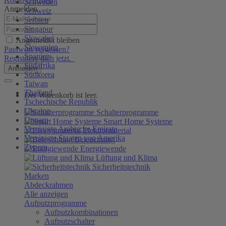
Schweden
Anmelden
Schweiz
Serbien
Singapur
Slowakei
Angemeldet bleiben
Slowenien
Passwort vergessen?
Spanien
Registriere dich jetzt.
Südafrika
Anmelden
Südkorea
Taiwan
Thailand
Der Warenkorb ist leer.
Tschechische Republik
Ukraine
Schalterprogramme
Ungarn
Smart Home Systeme
Vereinigte Arabische Emirate
Elektromaterial
Vereinigte Staaten von Amerika
Beleuchtung
Zypern
Energiewende
Lüftung und Klima
Sicherheitstechnik
Marken
Abdeckrahmen
Alle anzeigen
Aufputzprogramme
Aufputzkombinationen
Aufputzschalter