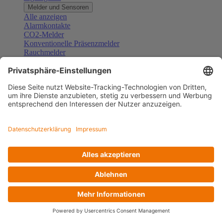
Melder und Sensoren
Alle anzeigen
Alarmkontakte
CO2-Melder
Konventionelle Präsenzmelder
Rauchmelder
Konventionelle Bewegungsmelder
Gefahrenmelder
Zubehör Melder und Sensoren
Türsprechanlagen
Alle anzeigen
Außenstationen
Innenstationen
Klingeltaster und Gongs
Sprechanlagen-Sets
Sprechanlagen-Systemmodule
Zubehör Türkommunikation
Videoüberwachung
Alle anzeigen
Überwachungskameras
Zubehör Videoüberwachung
Zutrittskontrolle
Alle anzeigen
Codetastaturen