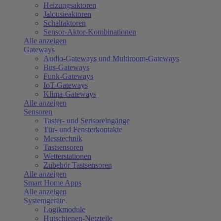
Heizungsaktoren
Jalousieaktoren
Schaltaktoren
Sensor-Aktor-Kombinationen
Alle anzeigen
Gateways
Audio-Gateways und Multiroom-Gateways
Bus-Gateways
Funk-Gateways
IoT-Gateways
Klima-Gateways
Alle anzeigen
Sensoren
Taster- und Sensoreingänge
Tür- und Fensterkontakte
Messtechnik
Tastsensoren
Wetterstationen
Zubehör Tastsensoren
Alle anzeigen
Smart Home Apps
Alle anzeigen
Systemgeräte
Logikmodule
Hutschienen-Netzteile