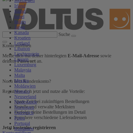
Indonesien
Irland
Island
Israel
Italien
Japan
Kanada
Suche
Kroatien
Lettland
Konto eröffnen
Libanon
Liechtenstein
Melde dich mit deiner hinterlegten
E-Mail-Adresse
sowie
Litauen
deinem
Passwort
an.
Luxemburg
Malaysia
Malta
Mexiko
Noch kein Kundenkonto?
Moldawien
Monaco
Registriere dich jetzt und nutze alle Vorteile:
Neuseeland
Spare Zeit bei zukünftigen Bestellungen
Niederlande
Erstelle und verwalte Merklisten
Norwegen
Verfolge deine Bestellungen im Detail
Österreich
Speichere verschiedene Lieferadressen
Polen
Portugal
Jetzt kostenlos registrieren
Rumänien
Konto eröffnen