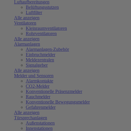
Luftaufbereitungen
Belüftungsstutzen
Luftfilter
Alle anzeigen
Ventilatoren
Kleinraumventilatoren
Rohrventilatoren
Alle anzeigen
Alarmanlagen
Alarmanlagen-Zubehör
Einbruchmelder
Meldezentralen
Signalgeber
Alle anzeigen
Melder und Sensoren
Alarmkontakte
CO2-Melder
Konventionelle Präsenzmelder
Rauchmelder
Konventionelle Bewegungsmelder
Gefahrenmelder
Alle anzeigen
Türsprechanlagen
Außenstationen
Innenstationen