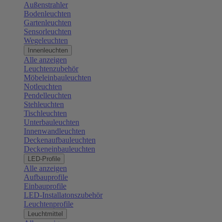
Außenstrahler
Bodenleuchten
Gartenleuchten
Sensorleuchten
Wegeleuchten
Innenleuchten
Alle anzeigen
Leuchtenzubehör
Möbeleinbauleuchten
Notleuchten
Pendelleuchten
Stehleuchten
Tischleuchten
Unterbauleuchten
Innenwandleuchten
Deckenaufbauleuchten
Deckeneinbauleuchten
LED-Profile
Alle anzeigen
Aufbauprofile
Einbauprofile
LED-Installatonszubehör
Leuchtenprofile
Leuchtmittel