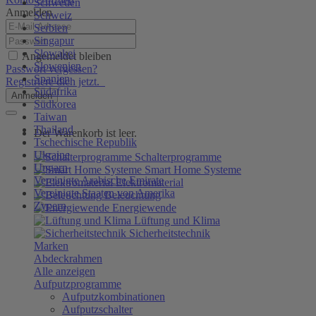
Schweden
Anmelden
Schweiz
Serbien
Singapur
Slowakei
Angemeldet bleiben
Slowenien
Passwort vergessen?
Spanien
Registriere dich jetzt.
Südafrika
Anmelden
Südkorea
Taiwan
Thailand
Der Warenkorb ist leer.
Tschechische Republik
Ukraine
Schalterprogramme
Ungarn
Smart Home Systeme
Vereinigte Arabische Emirate
Elektromaterial
Vereinigte Staaten von Amerika
Beleuchtung
Zypern
Energiewende
Lüftung und Klima
Sicherheitstechnik
Marken
Abdeckrahmen
Alle anzeigen
Aufputzprogramme
Aufputzkombinationen
Aufputzschalter