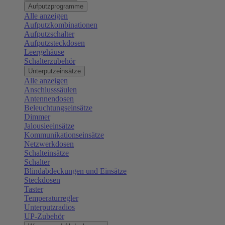
Aufputzprogramme
Alle anzeigen
Aufputzkombinationen
Aufputzschalter
Aufputzsteckdosen
Leergehäuse
Schalterzubehör
Unterputzeinsätze
Alle anzeigen
Anschlusssäulen
Antennendosen
Beleuchtungseinsätze
Dimmer
Jalousieeinsätze
Kommunikationseinsätze
Netzwerkdosen
Schalteinsätze
Schalter
Blindabdeckungen und Einsätze
Steckdosen
Taster
Temperaturregler
Unterputzradios
UP-Zubehör