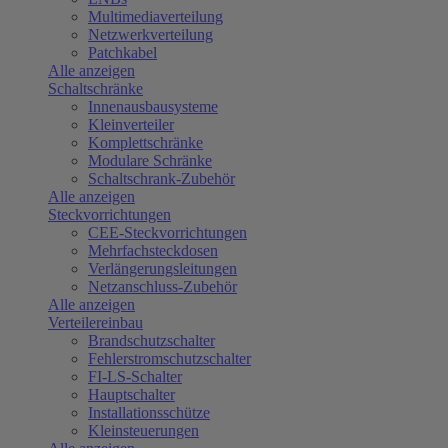
Multimediaverteilung
Netzwerkverteilung
Patchkabel
Alle anzeigen
Schaltschränke
Innenausbausysteme
Kleinverteiler
Komplettschränke
Modulare Schränke
Schaltschrank-Zubehör
Alle anzeigen
Steckvorrichtungen
CEE-Steckvorrichtungen
Mehrfachsteckdosen
Verlängerungsleitungen
Netzanschluss-Zubehör
Alle anzeigen
Verteilereinbau
Brandschutzschalter
Fehlerstromschutzschalter
FI-LS-Schalter
Hauptschalter
Installationsschütze
Kleinsteuerungen