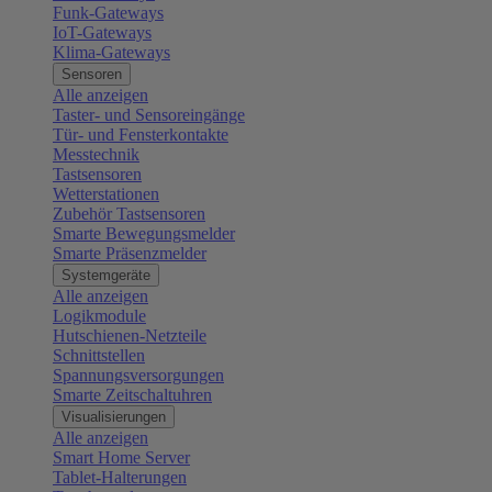
Funk-Gateways
IoT-Gateways
Klima-Gateways
Sensoren
Alle anzeigen
Taster- und Sensoreingänge
Tür- und Fensterkontakte
Messtechnik
Tastsensoren
Wetterstationen
Zubehör Tastsensoren
Smarte Bewegungsmelder
Smarte Präsenzmelder
Systemgeräte
Alle anzeigen
Logikmodule
Hutschienen-Netzteile
Schnittstellen
Spannungsversorgungen
Smarte Zeitschaltuhren
Visualisierungen
Alle anzeigen
Smart Home Server
Tablet-Halterungen