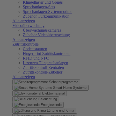
Klingeltaster und Gongs
Sprechanlagen-Sets
Sprechanlagen-Systemmodule
Zubehör Türkommunikation
Alle anzeigen
Videoüberwachung
Überwachungskameras
Zubehör Videoüberwachung
Alle anzeigen
Zutrittskontrolle
Codetastaturen
Fingerprint-Zutrittskontrollen
RFID und NFC
Lizenzen Türsprechanlagen
Zutrittskontroll-Zentralen
Zutrittskontroll-Zubehör
Alle anzeigen
Schalterprogramme
Smart Home Systeme
Elektromaterial
Beleuchtung
Energiewende
Lüftung und Klima