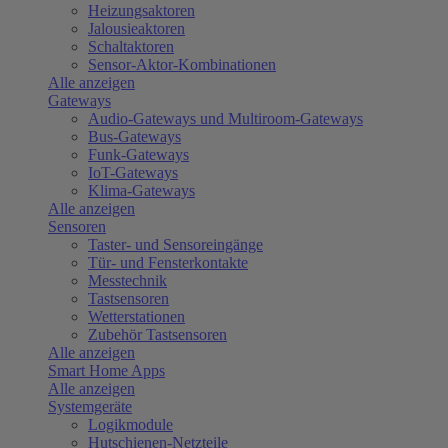
Heizungsaktoren
Jalousieaktoren
Schaltaktoren
Sensor-Aktor-Kombinationen
Alle anzeigen
Gateways
Audio-Gateways und Multiroom-Gateways
Bus-Gateways
Funk-Gateways
IoT-Gateways
Klima-Gateways
Alle anzeigen
Sensoren
Taster- und Sensoreingänge
Tür- und Fensterkontakte
Messtechnik
Tastsensoren
Wetterstationen
Zubehör Tastsensoren
Alle anzeigen
Smart Home Apps
Alle anzeigen
Systemgeräte
Logikmodule
Hutschienen-Netzteile