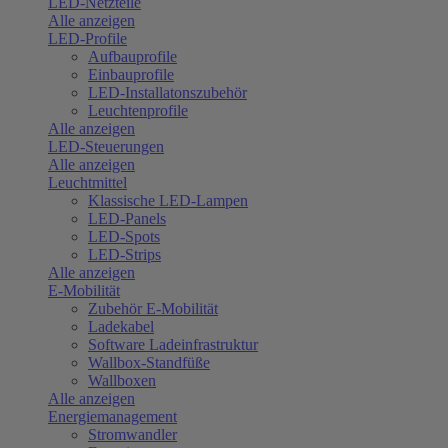
LED-Netzteile
Alle anzeigen
LED-Profile
Aufbauprofile
Einbauprofile
LED-Installatonszubehör
Leuchtenprofile
Alle anzeigen
LED-Steuerungen
Alle anzeigen
Leuchtmittel
Klassische LED-Lampen
LED-Panels
LED-Spots
LED-Strips
Alle anzeigen
E-Mobilität
Zubehör E-Mobilität
Ladekabel
Software Ladeinfrastruktur
Wallbox-Standfüße
Wallboxen
Alle anzeigen
Energiemanagement
Stromwandler