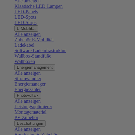
Alle anzeigen
Klassische LED-Lampen
LED-Panels
LED-Spots
LED-Strips
E-Mobilität
Alle anzeigen
Zubehör E-Mobilität
Ladekabel
Software Ladeinfrastruktur
Wallbox-Standfüße
Wallboxen
Energiemanagement
Alle anzeigen
Stromwandler
Energiemanager
Energiezähler
Photovoltaik
Alle anzeigen
Leistungsoptimierer
Montagematerial
PV-Zubehör
Beschattungen
Alle anzeigen
Beschattungs-Zubehör