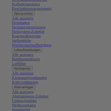
Rollladenmotoren
Beschattungssteuerungen
Heizsysteme
Alle anzeigen
Heizmatten
Heizungssteuerungen
Heizsystem-Zubehör
Raumbediengeräte
Stellantriebe
Warmwasseraufbereitung
Luftaufbereitungen
Alle anzeigen
Belüftungsstutzen
Luftfilter
Ventilatoren
Alle anzeigen
Kleinraumventilatoren
Rohrventilatoren
Alarmanlagen
Alle anzeigen
Alarmanlagen-Zubehör
Einbruchmelder
Meldezentralen
Signalgeber