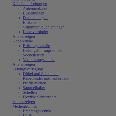
Kabel und Leitungen
Antennenkabel
Busleitungen
Datenleitungen
Erdkabel
Gummischlauchleitungen
Kabelverbinder
Alle anzeigen
Kabelkanäle
Brüstungskanäle
Leitungsführungskanäle
Sockelleisten
Verdrahtungskanäle
Alle anzeigen
Leitungsverlegung
Dübel und Schrauben
Kabelbinder und Isolierband
Profilschienen
Sammelhalter
Schellen
Flexible Schutzrohre
Alle anzeigen
Medientechnik
Empfangstechnik
LNBs