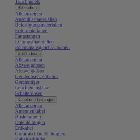
Touchpanels
Blitzschutz
Alle anzeigen
Anschlussmaterialien
Befestigungsmaterialien
Erdermaterialien
Fangstangen
Leitungsmaterialien
Potentialausgleichsschienen
Gerätedosen
Alle anzeigen
Abzweigdosen
Abzweigkästen
Gerätedosen-Zubehör
Geräteträger
Leuchtenauslässe
Schalterdosen
Kabel und Leitungen
Alle anzeigen
Antennenkabel
Busleitungen
Datenleitungen
Erdkabel
Gummischlauchleitungen
Kabelverbinder