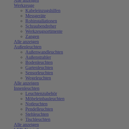
Alle anzeigen
Werkzeuge
Kabeleinzugshilfen
Messgeräte
Rohinstallationen
Schraubendreher
Werkzeugsortimente
Zangen
Alle anzeigen
Außenleuchten
Außenwandleuchten
Außenstrahler
Bodenleuchten
Gartenleuchten
Sensorleuchten
Wegeleuchten
Alle anzeigen
Innenleuchten
Leuchtenzubehör
Möbeleinbauleuchten
Notleuchten
Pendelleuchten
Stehleuchten
Tischleuchten
Alle anzeigen