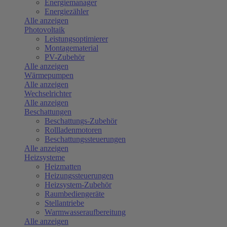
Energiemanager
Energiezähler
Alle anzeigen
Photovoltaik
Leistungsoptimierer
Montagematerial
PV-Zubehör
Alle anzeigen
Wärmepumpen
Alle anzeigen
Wechselrichter
Alle anzeigen
Beschattungen
Beschattungs-Zubehör
Rollladenmotoren
Beschattungssteuerungen
Alle anzeigen
Heizsysteme
Heizmatten
Heizungssteuerungen
Heizsystem-Zubehör
Raumbediengeräte
Stellantriebe
Warmwasseraufbereitung
Alle anzeigen