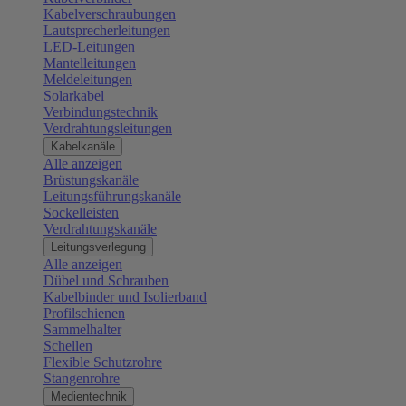
Kabelverschraubungen
Lautsprecherleitungen
LED-Leitungen
Mantelleitungen
Meldeleitungen
Solarkabel
Verbindungstechnik
Verdrahtungsleitungen
Kabelkanäle
Alle anzeigen
Brüstungskanäle
Leitungsführungskanäle
Sockelleisten
Verdrahtungskanäle
Leitungsverlegung
Alle anzeigen
Dübel und Schrauben
Kabelbinder und Isolierband
Profilschienen
Sammelhalter
Schellen
Flexible Schutzrohre
Stangenrohre
Medientechnik