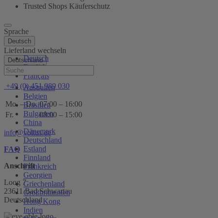
Trusted Shops Käuferschutz
Sprache
Deutsch
Lieferland wechseln
Deutsch
Deutschland
English
Hilfe
Français
+49 (0) 451 989 030
Australien
Belgien
Mo. – Do.
07:00 – 16:00
Brasilien
Bulgarien
Fr.
08:00 – 15:00
China
Dänemark
info@voltus.de
Deutschland
Estland
FAQ
Finnland
Anschrift
Frankreich
Georgien
Loog 7
Griechenland
23611 Bad Schwartau
Großbritannien
Deutschland
Hong Kong
Indien