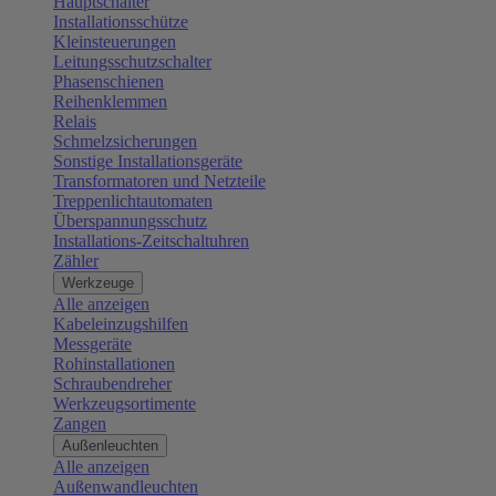
Hauptschalter
Installationsschütze
Kleinsteuerungen
Leitungsschutzschalter
Phasenschienen
Reihenklemmen
Relais
Schmelzsicherungen
Sonstige Installationsgeräte
Transformatoren und Netzteile
Treppenlichtautomaten
Überspannungsschutz
Installations-Zeitschaltuhren
Zähler
Werkzeuge
Alle anzeigen
Kabeleinzugshilfen
Messgeräte
Rohinstallationen
Schraubendreher
Werkzeugsortimente
Zangen
Außenleuchten
Alle anzeigen
Außenwandleuchten