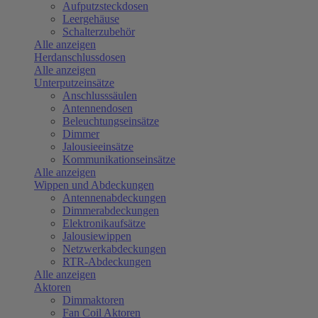
Aufputzsteckdosen
Leergehäuse
Schalterzubehör
Alle anzeigen
Herdanschlussdosen
Alle anzeigen
Unterputzeinsätze
Anschlusssäulen
Antennendosen
Beleuchtungseinsätze
Dimmer
Jalousieeinsätze
Kommunikationseinsätze
Alle anzeigen
Wippen und Abdeckungen
Antennenabdeckungen
Dimmerabdeckungen
Elektronikaufsätze
Jalousiewippen
Netzwerkabdeckungen
RTR-Abdeckungen
Alle anzeigen
Aktoren
Dimmaktoren
Fan Coil Aktoren