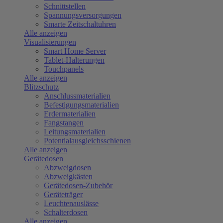
Schnittstellen
Spannungsversorgungen
Smarte Zeitschaltuhren
Alle anzeigen
Visualisierungen
Smart Home Server
Tablet-Halterungen
Touchpanels
Alle anzeigen
Blitzschutz
Anschlussmaterialien
Befestigungsmaterialien
Erdermaterialien
Fangstangen
Leitungsmaterialien
Potentialausgleichsschienen
Alle anzeigen
Gerätedosen
Abzweigdosen
Abzweigkästen
Gerätedosen-Zubehör
Geräteträger
Leuchtenauslässe
Schalterdosen
Alle anzeigen