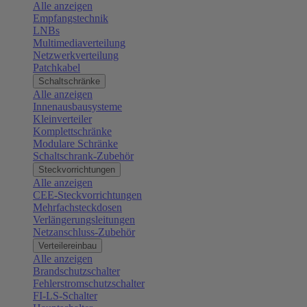
Alle anzeigen
Empfangstechnik
LNBs
Multimediaverteilung
Netzwerkverteilung
Patchkabel
Schaltschränke
Alle anzeigen
Innenausbausysteme
Kleinverteiler
Komplettschränke
Modulare Schränke
Schaltschrank-Zubehör
Steckvorrichtungen
Alle anzeigen
CEE-Steckvorrichtungen
Mehrfachsteckdosen
Verlängerungsleitungen
Netzanschluss-Zubehör
Verteilereinbau
Alle anzeigen
Brandschutzschalter
Fehlerstromschutzschalter
FI-LS-Schalter