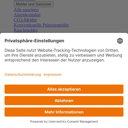
Melder und Sensoren
Alle anzeigen
Alarmkontakte
CO2-Melder
Konventionelle Präsenzmelder
Rauchmelder
Konventionelle Bewegungsmelder
Gefahrenmelder
Zubehör Melder und Sensoren
Türsprechanlagen
Alle anzeigen
Außenstationen
Innenstationen
Klingeltaster und Gongs
Sprechanlagen-Sets
Sprechanlagen-Systemmodule
Zubehör Türkommunikation
Videoüberwachung
Alle anzeigen
Überwachungskameras
Zubehör Videoüberwachung
Zutrittskontrolle
Alle anzeigen
Codetastaturen