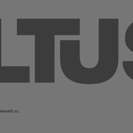
sswort
an.