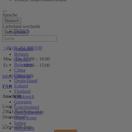
Sprache
Deutsch
Lieferland wechseln
Deutsch
Deutschland
English
Hilfe
+49 (0) 451 989 030
Australien
Belgien
Mo. – Do.
07:00 – 16:00
Brasilien
Bulgarien
Fr.
08:00 – 15:00
China
Dänemark
info@voltus.de
Deutschland
Estland
FAQ
Finnland
Anschrift
Frankreich
Georgien
Loog 7
Griechenland
23611 Bad Schwartau
Großbritannien
Deutschland
Hong Kong
Indien
Indonesien