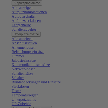
Aufputzprogramme
Alle anzeigen
Aufputzkombinationen
Aufputzschalter
Aufputzsteckdosen
Leergehäuse
Schalterzubehör
Unterputzeinsätze
Alle anzeigen
Anschlusssäulen
Antennendosen
Beleuchtungseinsätze
Dimmer
Jalousieeinsätze
Kommunikationseinsätze
Netzwerkdosen
Schalteinsätze
Schalter
Blindabdeckungen und Einsätze
Steckdosen
Taster
Temperaturregler
Unterputzradios
UP-Zubehör