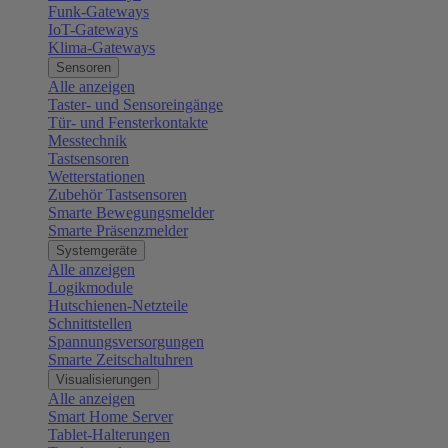
Funk-Gateways
IoT-Gateways
Klima-Gateways
Sensoren
Alle anzeigen
Taster- und Sensoreingänge
Tür- und Fensterkontakte
Messtechnik
Tastsensoren
Wetterstationen
Zubehör Tastsensoren
Smarte Bewegungsmelder
Smarte Präsenzmelder
Systemgeräte
Alle anzeigen
Logikmodule
Hutschienen-Netzteile
Schnittstellen
Spannungsversorgungen
Smarte Zeitschaltuhren
Visualisierungen
Alle anzeigen
Smart Home Server
Tablet-Halterungen