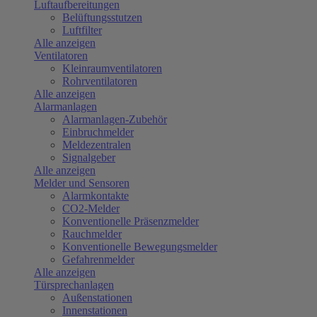
Luftaufbereitungen
Belüftungsstutzen
Luftfilter
Alle anzeigen
Ventilatoren
Kleinraumventilatoren
Rohrventilatoren
Alle anzeigen
Alarmanlagen
Alarmanlagen-Zubehör
Einbruchmelder
Meldezentralen
Signalgeber
Alle anzeigen
Melder und Sensoren
Alarmkontakte
CO2-Melder
Konventionelle Präsenzmelder
Rauchmelder
Konventionelle Bewegungsmelder
Gefahrenmelder
Alle anzeigen
Türsprechanlagen
Außenstationen
Innenstationen