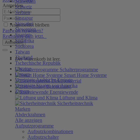
Schweden
Anmelden
Schweiz
Serbien
Singapur
Slowakei
Angemeldet bleiben
Slowenien
Passwort vergessen?
Spanien
Registriere dich jetzt.
Südafrika
Anmelden
Südkorea
Taiwan
Thailand
Der Warenkorb ist leer.
Tschechische Republik
Ukraine
Schalterprogramme
Ungarn
Smart Home Systeme
Vereinigte Arabische Emirate
Elektromaterial
Vereinigte Staaten von Amerika
Beleuchtung
Zypern
Energiewende
Lüftung und Klima
Sicherheitstechnik
Marken
Abdeckrahmen
Alle anzeigen
Aufputzprogramme
Aufputzkombinationen
Aufputzschalter