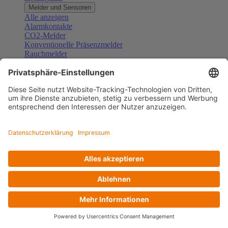
Melder und Sensoren
Alle anzeigen
Alarmkontakte
CO2-Melder
Konventionelle Präsenzmelder
Rauchmelder
Konventionelle Bewegungsmelder
Gefahrenmelder
Zubehör Melder und Sensoren
Türsprechanlagen
Alle anzeigen
Außenstationen
Innenstationen
Klingeltaster und Gongs
Sprechanlagen-Sets
Sprechanlagen-Systemmodule
Zubehör Türkommunikation
Videoüberwachung
Alle anzeigen
Überwachungskameras
Zubehör Videoüberwachung
Zutrittskontrolle
Alle anzeigen
Codetastaturen