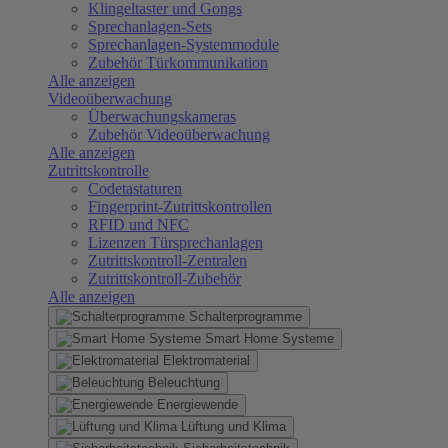
Klingeltaster und Gongs
Sprechanlagen-Sets
Sprechanlagen-Systemmodule
Zubehör Türkommunikation
Alle anzeigen
Videoüberwachung
Überwachungskameras
Zubehör Videoüberwachung
Alle anzeigen
Zutrittskontrolle
Codetastaturen
Fingerprint-Zutrittskontrollen
RFID und NFC
Lizenzen Türsprechanlagen
Zutrittskontroll-Zentralen
Zutrittskontroll-Zubehör
Alle anzeigen
Schalterprogramme
Smart Home Systeme
Elektromaterial
Beleuchtung
Energiewende
Lüftung und Klima