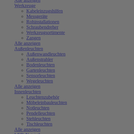
Alle anzeigen
Werkzeuge
Kabeleinzugshilfen
Messgeräte
Rohinstallationen
Schraubendreher
Werkzeugsortimente
Zangen
Alle anzeigen
Außenleuchten
Außenwandleuchten
Außenstrahler
Bodenleuchten
Gartenleuchten
Sensorleuchten
Wegeleuchten
Alle anzeigen
Innenleuchten
Leuchtenzubehör
Möbeleinbauleuchten
Notleuchten
Pendelleuchten
Stehleuchten
Tischleuchten
Alle anzeigen