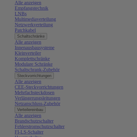
Alle anzeigen
Empfangstechnik
LNBs
Multimediaverteilung
Netzwerkverteilung
Patchkabel
Schaltschränke
Alle anzeigen
Innenausbausysteme
Kleinverteiler
Komplettschränke
Modulare Schränke
Schaltschrank-Zubehör
Steckvorrichtungen
Alle anzeigen
CEE-Steckvorrichtungen
Mehrfachsteckdosen
Verlängerungsleitungen
Netzanschluss-Zubehör
Verteilereinbau
Alle anzeigen
Brandschutzschalter
Fehlerstromschutzschalter
FI-LS-Schalter