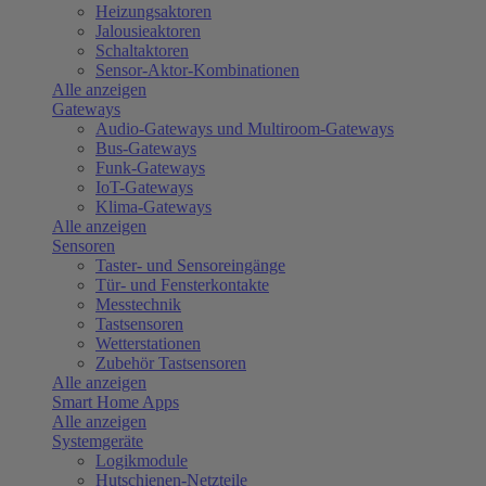
Heizungsaktoren
Jalousieaktoren
Schaltaktoren
Sensor-Aktor-Kombinationen
Alle anzeigen
Gateways
Audio-Gateways und Multiroom-Gateways
Bus-Gateways
Funk-Gateways
IoT-Gateways
Klima-Gateways
Alle anzeigen
Sensoren
Taster- und Sensoreingänge
Tür- und Fensterkontakte
Messtechnik
Tastsensoren
Wetterstationen
Zubehör Tastsensoren
Alle anzeigen
Smart Home Apps
Alle anzeigen
Systemgeräte
Logikmodule
Hutschienen-Netzteile