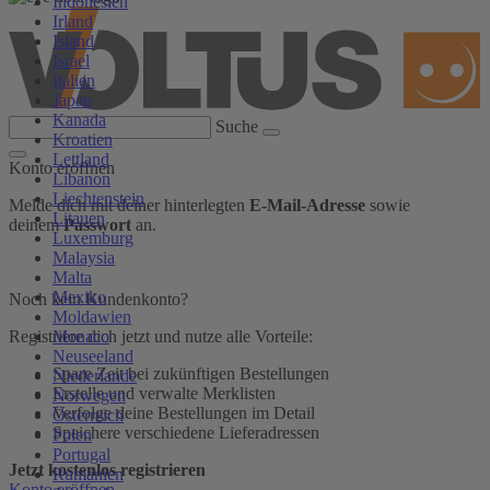
Indonesien
Irland
Island
Israel
Italien
Japan
Kanada
Suche
Kroatien
Lettland
Konto eröffnen
Libanon
Liechtenstein
Melde dich mit deiner hinterlegten
E-Mail-Adresse
sowie
Litauen
deinem
Passwort
an.
Luxemburg
Malaysia
Malta
Mexiko
Noch kein Kundenkonto?
Moldawien
Monaco
Registriere dich jetzt und nutze alle Vorteile:
Neuseeland
Spare Zeit bei zukünftigen Bestellungen
Niederlande
Erstelle und verwalte Merklisten
Norwegen
Verfolge deine Bestellungen im Detail
Österreich
Speichere verschiedene Lieferadressen
Polen
Portugal
Jetzt kostenlos registrieren
Rumänien
Konto eröffnen