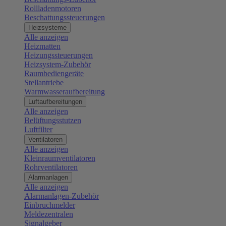
Rollladenmotoren
Beschattungssteuerungen
Heizsysteme
Alle anzeigen
Heizmatten
Heizungssteuerungen
Heizsystem-Zubehör
Raumbediengeräte
Stellantriebe
Warmwasseraufbereitung
Luftaufbereitungen
Alle anzeigen
Belüftungsstutzen
Luftfilter
Ventilatoren
Alle anzeigen
Kleinraumventilatoren
Rohrventilatoren
Alarmanlagen
Alle anzeigen
Alarmanlagen-Zubehör
Einbruchmelder
Meldezentralen
Signalgeber