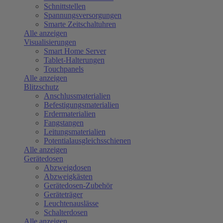
Schnittstellen
Spannungsversorgungen
Smarte Zeitschaltuhren
Alle anzeigen
Visualisierungen
Smart Home Server
Tablet-Halterungen
Touchpanels
Alle anzeigen
Blitzschutz
Anschlussmaterialien
Befestigungsmaterialien
Erdermaterialien
Fangstangen
Leitungsmaterialien
Potentialausgleichsschienen
Alle anzeigen
Gerätedosen
Abzweigdosen
Abzweigkästen
Gerätedosen-Zubehör
Geräteträger
Leuchtenauslässe
Schalterdosen
Alle anzeigen