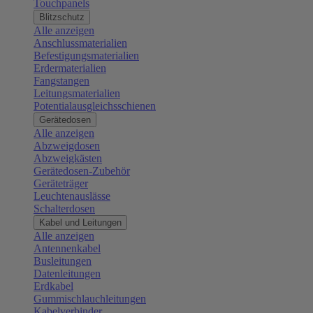
Touchpanels
Blitzschutz
Alle anzeigen
Anschlussmaterialien
Befestigungsmaterialien
Erdermaterialien
Fangstangen
Leitungsmaterialien
Potentialausgleichsschienen
Gerätedosen
Alle anzeigen
Abzweigdosen
Abzweigkästen
Gerätedosen-Zubehör
Geräteträger
Leuchtenauslässe
Schalterdosen
Kabel und Leitungen
Alle anzeigen
Antennenkabel
Busleitungen
Datenleitungen
Erdkabel
Gummischlauchleitungen
Kabelverbinder