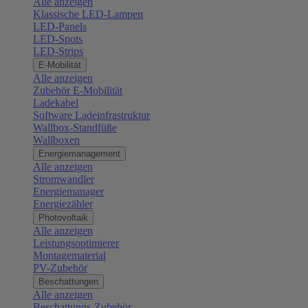
Alle anzeigen
Klassische LED-Lampen
LED-Panels
LED-Spots
LED-Strips
E-Mobilität
Alle anzeigen
Zubehör E-Mobilität
Ladekabel
Software Ladeinfrastruktur
Wallbox-Standfüße
Wallboxen
Energiemanagement
Alle anzeigen
Stromwandler
Energiemanager
Energiezähler
Photovoltaik
Alle anzeigen
Leistungsoptimierer
Montagematerial
PV-Zubehör
Beschattungen
Alle anzeigen
Beschattungs-Zubehör