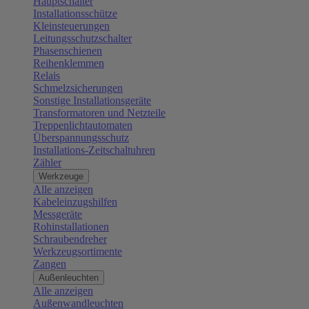
Hauptschalter
Installationsschütze
Kleinsteuerungen
Leitungsschutzschalter
Phasenschienen
Reihenklemmen
Relais
Schmelzsicherungen
Sonstige Installationsgeräte
Transformatoren und Netzteile
Treppenlichtautomaten
Überspannungsschutz
Installations-Zeitschaltuhren
Zähler
Werkzeuge
Alle anzeigen
Kabeleinzugshilfen
Messgeräte
Rohinstallationen
Schraubendreher
Werkzeugsortimente
Zangen
Außenleuchten
Alle anzeigen
Außenwandleuchten