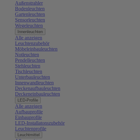
Außenstrahler
Bodenleuchten
Gartenleuchten
Sensorleuchten
Wegeleuchten
Innenleuchten
Alle anzeigen
Leuchtenzubehör
Möbeleinbauleuchten
Notleuchten
Pendelleuchten
Stehleuchten
Tischleuchten
Unterbauleuchten
Innenwandleuchten
Deckenaufbauleuchten
Deckeneinbauleuchten
LED-Profile
Alle anzeigen
Aufbauprofile
Einbauprofile
LED-Installatonszubehör
Leuchtenprofile
Leuchtmittel