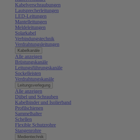
Kabelverschraubungen
Lautsprecherleitungen
LED-Leitungen
Mantelleitungen
Meldeleitungen
Solarkabel
Verbindungstechnik
Verdrahtungsleitungen
Kabelkanäle
Alle anzeigen
Brüstungskanäle
Leitungsführungskanäle
Sockelleisten
Verdrahtungskanäle
Leitungsverlegung
Alle anzeigen
Dübel und Schrauben
Kabelbinder und Isolierband
Profilschienen
Sammelhalter
Schellen
Flexible Schutzrohre
Stangenrohre
Medientechnik