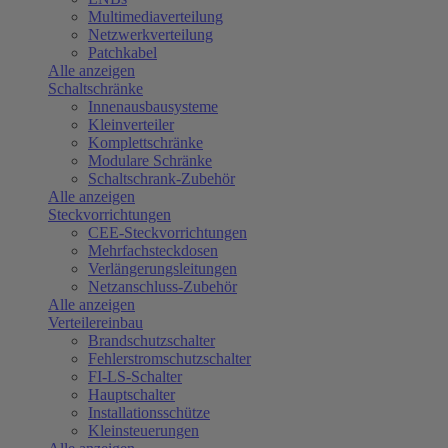
Multimediaverteilung
Netzwerkverteilung
Patchkabel
Alle anzeigen
Schaltschränke
Innenausbausysteme
Kleinverteiler
Komplettschränke
Modulare Schränke
Schaltschrank-Zubehör
Alle anzeigen
Steckvorrichtungen
CEE-Steckvorrichtungen
Mehrfachsteckdosen
Verlängerungsleitungen
Netzanschluss-Zubehör
Alle anzeigen
Verteilereinbau
Brandschutzschalter
Fehlerstromschutzschalter
FI-LS-Schalter
Hauptschalter
Installationsschütze
Kleinsteuerungen