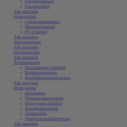
Energiemanager
Energiezähler
Alle anzeigen
Photovoltaik
Leistungsoptimierer
Montagematerial
PV-Zubehör
Alle anzeigen
Wärmepumpen
Alle anzeigen
Wechselrichter
Alle anzeigen
Beschattungen
Beschattungs-Zubehör
Rollladenmotoren
Beschattungssteuerungen
Alle anzeigen
Heizsysteme
Heizmatten
Heizungssteuerungen
Heizsystem-Zubehör
Raumbediengeräte
Stellantriebe
Warmwasseraufbereitung
Alle anzeigen