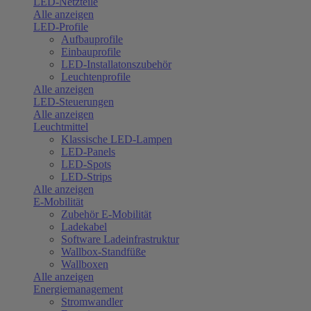
LED-Netzteile
Alle anzeigen
LED-Profile
Aufbauprofile
Einbauprofile
LED-Installatonszubehör
Leuchtenprofile
Alle anzeigen
LED-Steuerungen
Alle anzeigen
Leuchtmittel
Klassische LED-Lampen
LED-Panels
LED-Spots
LED-Strips
Alle anzeigen
E-Mobilität
Zubehör E-Mobilität
Ladekabel
Software Ladeinfrastruktur
Wallbox-Standfüße
Wallboxen
Alle anzeigen
Energiemanagement
Stromwandler