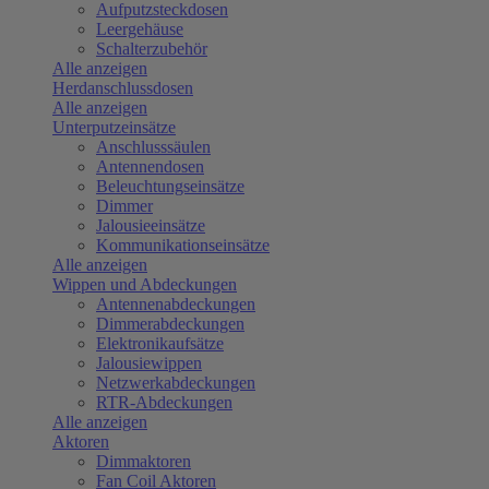
Aufputzsteckdosen
Leergehäuse
Schalterzubehör
Alle anzeigen
Herdanschlussdosen
Alle anzeigen
Unterputzeinsätze
Anschlusssäulen
Antennendosen
Beleuchtungseinsätze
Dimmer
Jalousieeinsätze
Kommunikationseinsätze
Alle anzeigen
Wippen und Abdeckungen
Antennenabdeckungen
Dimmerabdeckungen
Elektronikaufsätze
Jalousiewippen
Netzwerkabdeckungen
RTR-Abdeckungen
Alle anzeigen
Aktoren
Dimmaktoren
Fan Coil Aktoren