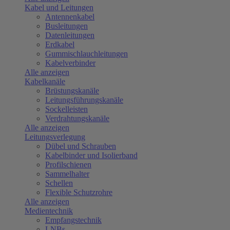
Kabel und Leitungen
Antennenkabel
Busleitungen
Datenleitungen
Erdkabel
Gummischlauchleitungen
Kabelverbinder
Alle anzeigen
Kabelkanäle
Brüstungskanäle
Leitungsführungskanäle
Sockelleisten
Verdrahtungskanäle
Alle anzeigen
Leitungsverlegung
Dübel und Schrauben
Kabelbinder und Isolierband
Profilschienen
Sammelhalter
Schellen
Flexible Schutzrohre
Alle anzeigen
Medientechnik
Empfangstechnik
LNBs