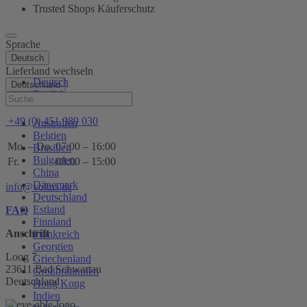
Trusted Shops Käuferschutz
Sprache
Deutsch
Lieferland wechseln
Deutsch
Deutschland
English
Hilfe
+49 (0) 451 989 030
Australien
Belgien
Mo. – Do.
07:00 – 16:00
Brasilien
Bulgarien
Fr.
08:00 – 15:00
China
Dänemark
info@voltus.de
Deutschland
Estland
FAQ
Finnland
Anschrift
Frankreich
Georgien
Loog 7
Griechenland
23611 Bad Schwartau
Großbritannien
Deutschland
Hong Kong
Indien