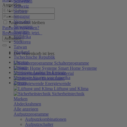
Schweden
Anmelden
Schweiz
Serbien
Singapur
Slowakei
Angemeldet bleiben
Slowenien
Passwort vergessen?
Spanien
Registriere dich jetzt.
Südafrika
Anmelden
Südkorea
Taiwan
Thailand
Der Warenkorb ist leer.
Tschechische Republik
Ukraine
Schalterprogramme
Ungarn
Smart Home Systeme
Vereinigte Arabische Emirate
Elektromaterial
Vereinigte Staaten von Amerika
Beleuchtung
Zypern
Energiewende
Lüftung und Klima
Sicherheitstechnik
Marken
Abdeckrahmen
Alle anzeigen
Aufputzprogramme
Aufputzkombinationen
Aufputzschalter