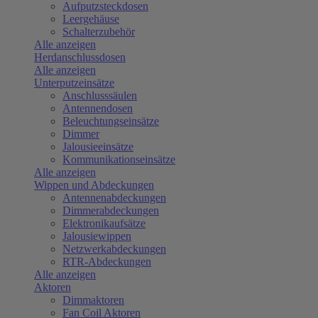
Aufputzsteckdosen
Leergehäuse
Schalterzubehör
Alle anzeigen
Herdanschlussdosen
Alle anzeigen
Unterputzeinsätze
Anschlusssäulen
Antennendosen
Beleuchtungseinsätze
Dimmer
Jalousieeinsätze
Kommunikationseinsätze
Alle anzeigen
Wippen und Abdeckungen
Antennenabdeckungen
Dimmerabdeckungen
Elektronikaufsätze
Jalousiewippen
Netzwerkabdeckungen
RTR-Abdeckungen
Alle anzeigen
Aktoren
Dimmaktoren
Fan Coil Aktoren