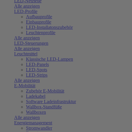
LED-Netzteile
Alle anzeigen
LED-Profile
Aufbauprofile
Einbauprofile
LED-Installatonszubehör
Leuchtenprofile
Alle anzeigen
LED-Steuerungen
Alle anzeigen
Leuchtmittel
Klassische LED-Lampen
LED-Panels
LED-Spots
LED-Strips
Alle anzeigen
E-Mobilität
Zubehör E-Mobilität
Ladekabel
Software Ladeinfrastruktur
Wallbox-Standfüße
Wallboxen
Alle anzeigen
Energiemanagement
Stromwandler