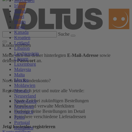
Indonesien
Irland
Island
Israel
Italien
Japan
Kanada
Suche
Kroatien
Lettland
Konto eröffnen
Libanon
Liechtenstein
Melde dich mit deiner hinterlegten
E-Mail-Adresse
sowie
Litauen
deinem
Passwort
an.
Luxemburg
Malaysia
Malta
Mexiko
Noch kein Kundenkonto?
Moldawien
Monaco
Registriere dich jetzt und nutze alle Vorteile:
Neuseeland
Spare Zeit bei zukünftigen Bestellungen
Niederlande
Erstelle und verwalte Merklisten
Norwegen
Verfolge deine Bestellungen im Detail
Österreich
Speichere verschiedene Lieferadressen
Polen
Portugal
Jetzt kostenlos registrieren
Rumänien
Konto eröffnen