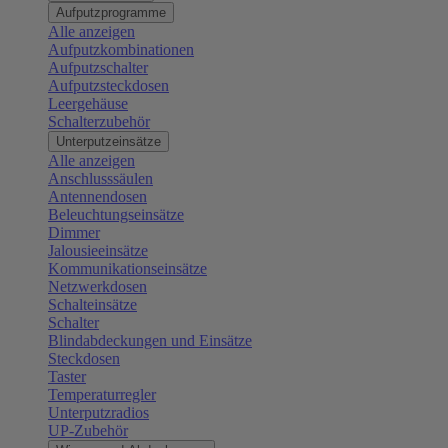
Aufputzprogramme
Alle anzeigen
Aufputzkombinationen
Aufputzschalter
Aufputzsteckdosen
Leergehäuse
Schalterzubehör
Unterputzeinsätze
Alle anzeigen
Anschlusssäulen
Antennendosen
Beleuchtungseinsätze
Dimmer
Jalousieeinsätze
Kommunikationseinsätze
Netzwerkdosen
Schalteinsätze
Schalter
Blindabdeckungen und Einsätze
Steckdosen
Taster
Temperaturregler
Unterputzradios
UP-Zubehör