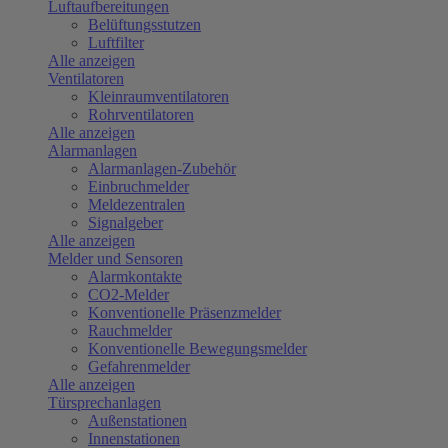
Luftaufbereitungen
Belüftungsstutzen
Luftfilter
Alle anzeigen
Ventilatoren
Kleinraumventilatoren
Rohrventilatoren
Alle anzeigen
Alarmanlagen
Alarmanlagen-Zubehör
Einbruchmelder
Meldezentralen
Signalgeber
Alle anzeigen
Melder und Sensoren
Alarmkontakte
CO2-Melder
Konventionelle Präsenzmelder
Rauchmelder
Konventionelle Bewegungsmelder
Gefahrenmelder
Alle anzeigen
Türsprechanlagen
Außenstationen
Innenstationen