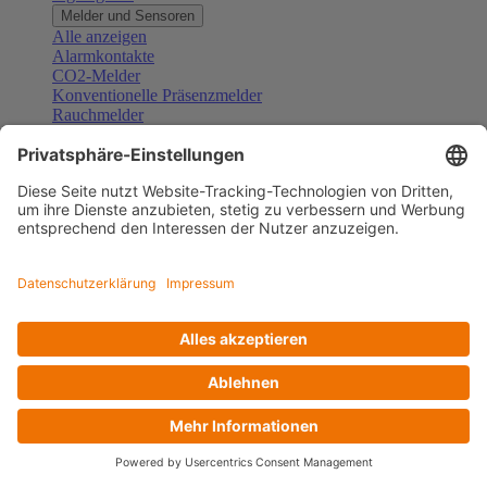
Melder und Sensoren
Alle anzeigen
Alarmkontakte
CO2-Melder
Konventionelle Präsenzmelder
Rauchmelder
Konventionelle Bewegungsmelder
Gefahrenmelder
Zubehör Melder und Sensoren
Türsprechanlagen
Alle anzeigen
Außenstationen
Innenstationen
Klingeltaster und Gongs
Sprechanlagen-Sets
Sprechanlagen-Systemmodule
Zubehör Türkommunikation
Videoüberwachung
Alle anzeigen
Überwachungskameras
Zubehör Videoüberwachung
Zutrittskontrolle
Alle anzeigen
Codetastaturen