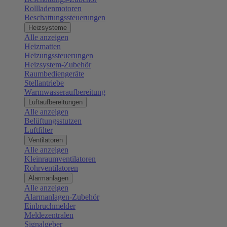
Rollladenmotoren
Beschattungssteuerungen
Heizsysteme
Alle anzeigen
Heizmatten
Heizungssteuerungen
Heizsystem-Zubehör
Raumbediengeräte
Stellantriebe
Warmwasseraufbereitung
Luftaufbereitungen
Alle anzeigen
Belüftungsstutzen
Luftfilter
Ventilatoren
Alle anzeigen
Kleinraumventilatoren
Rohrventilatoren
Alarmanlagen
Alle anzeigen
Alarmanlagen-Zubehör
Einbruchmelder
Meldezentralen
Signalgeber