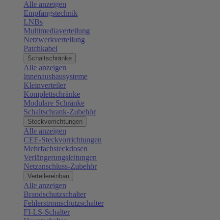
Alle anzeigen
Empfangstechnik
LNBs
Multimediaverteilung
Netzwerkverteilung
Patchkabel
Schaltschränke
Alle anzeigen
Innenausbausysteme
Kleinverteiler
Komplettschränke
Modulare Schränke
Schaltschrank-Zubehör
Steckvorrichtungen
Alle anzeigen
CEE-Steckvorrichtungen
Mehrfachsteckdosen
Verlängerungsleitungen
Netzanschluss-Zubehör
Verteilereinbau
Alle anzeigen
Brandschutzschalter
Fehlerstromschutzschalter
FI-LS-Schalter