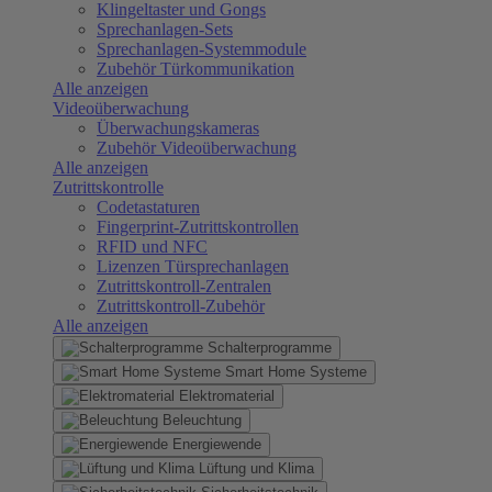
Klingeltaster und Gongs
Sprechanlagen-Sets
Sprechanlagen-Systemmodule
Zubehör Türkommunikation
Alle anzeigen
Videoüberwachung
Überwachungskameras
Zubehör Videoüberwachung
Alle anzeigen
Zutrittskontrolle
Codetastaturen
Fingerprint-Zutrittskontrollen
RFID und NFC
Lizenzen Türsprechanlagen
Zutrittskontroll-Zentralen
Zutrittskontroll-Zubehör
Alle anzeigen
Schalterprogramme
Smart Home Systeme
Elektromaterial
Beleuchtung
Energiewende
Lüftung und Klima