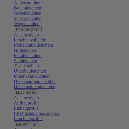
Außenstrahler
Bodenleuchten
Gartenleuchten
Sensorleuchten
Wegeleuchten
Innenleuchten
Alle anzeigen
Leuchtenzubehör
Möbeleinbauleuchten
Notleuchten
Pendelleuchten
Stehleuchten
Tischleuchten
Unterbauleuchten
Innenwandleuchten
Deckenaufbauleuchten
Deckeneinbauleuchten
LED-Profile
Alle anzeigen
Aufbauprofile
Einbauprofile
LED-Installatonszubehör
Leuchtenprofile
Leuchtmittel