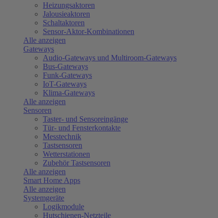
Heizungsaktoren
Jalousieaktoren
Schaltaktoren
Sensor-Aktor-Kombinationen
Alle anzeigen
Gateways
Audio-Gateways und Multiroom-Gateways
Bus-Gateways
Funk-Gateways
IoT-Gateways
Klima-Gateways
Alle anzeigen
Sensoren
Taster- und Sensoreingänge
Tür- und Fensterkontakte
Messtechnik
Tastsensoren
Wetterstationen
Zubehör Tastsensoren
Alle anzeigen
Smart Home Apps
Alle anzeigen
Systemgeräte
Logikmodule
Hutschienen-Netzteile