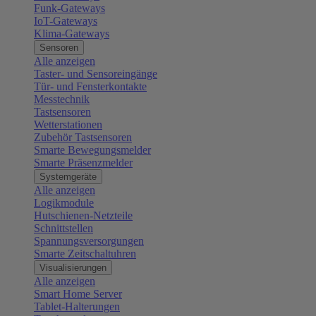
Funk-Gateways
IoT-Gateways
Klima-Gateways
Sensoren
Alle anzeigen
Taster- und Sensoreingänge
Tür- und Fensterkontakte
Messtechnik
Tastsensoren
Wetterstationen
Zubehör Tastsensoren
Smarte Bewegungsmelder
Smarte Präsenzmelder
Systemgeräte
Alle anzeigen
Logikmodule
Hutschienen-Netzteile
Schnittstellen
Spannungsversorgungen
Smarte Zeitschaltuhren
Visualisierungen
Alle anzeigen
Smart Home Server
Tablet-Halterungen