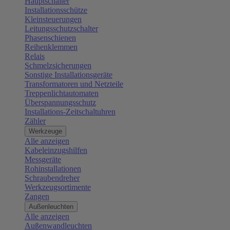
Hauptschalter
Installationsschütze
Kleinsteuerungen
Leitungsschutzschalter
Phasenschienen
Reihenklemmen
Relais
Schmelzsicherungen
Sonstige Installationsgeräte
Transformatoren und Netzteile
Treppenlichtautomaten
Überspannungsschutz
Installations-Zeitschaltuhren
Zähler
Werkzeuge
Alle anzeigen
Kabeleinzugshilfen
Messgeräte
Rohinstallationen
Schraubendreher
Werkzeugsortimente
Zangen
Außenleuchten
Alle anzeigen
Außenwandleuchten