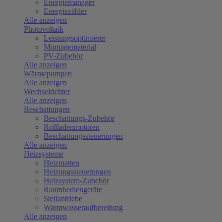
Energiemanager
Energiezähler
Alle anzeigen
Photovoltaik
Leistungsoptimierer
Montagematerial
PV-Zubehör
Alle anzeigen
Wärmepumpen
Alle anzeigen
Wechselrichter
Alle anzeigen
Beschattungen
Beschattungs-Zubehör
Rollladenmotoren
Beschattungssteuerungen
Alle anzeigen
Heizsysteme
Heizmatten
Heizungssteuerungen
Heizsystem-Zubehör
Raumbediengeräte
Stellantriebe
Warmwasseraufbereitung
Alle anzeigen