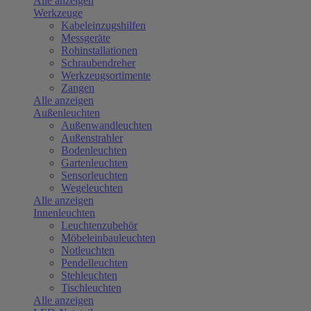
Alle anzeigen
Werkzeuge
Kabeleinzugshilfen
Messgeräte
Rohinstallationen
Schraubendreher
Werkzeugsortimente
Zangen
Alle anzeigen
Außenleuchten
Außenwandleuchten
Außenstrahler
Bodenleuchten
Gartenleuchten
Sensorleuchten
Wegeleuchten
Alle anzeigen
Innenleuchten
Leuchtenzubehör
Möbeleinbauleuchten
Notleuchten
Pendelleuchten
Stehleuchten
Tischleuchten
Alle anzeigen