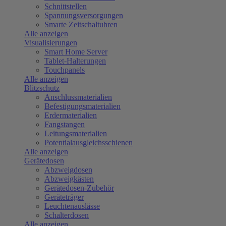
Schnittstellen
Spannungsversorgungen
Smarte Zeitschaltuhren
Alle anzeigen
Visualisierungen
Smart Home Server
Tablet-Halterungen
Touchpanels
Alle anzeigen
Blitzschutz
Anschlussmaterialien
Befestigungsmaterialien
Erdermaterialien
Fangstangen
Leitungsmaterialien
Potentialausgleichsschienen
Alle anzeigen
Gerätedosen
Abzweigdosen
Abzweigkästen
Gerätedosen-Zubehör
Geräteträger
Leuchtenauslässe
Schalterdosen
Alle anzeigen