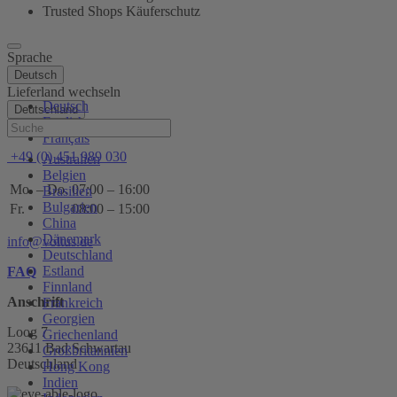
Trusted Shops Käuferschutz
Sprache
Deutsch
Lieferland wechseln
Deutsch
Deutschland
English
Hilfe
Français
+49 (0) 451 989 030
Australien
Belgien
Mo. – Do.
07:00 – 16:00
Brasilien
Bulgarien
Fr.
08:00 – 15:00
China
Dänemark
info@voltus.de
Deutschland
Estland
FAQ
Finnland
Anschrift
Frankreich
Georgien
Loog 7
Griechenland
23611 Bad Schwartau
Großbritannien
Deutschland
Hong Kong
Indien