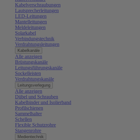
Kabelverschraubungen
Lautsprecherleitungen
LED-Leitungen
Mantelleitungen
Meldeleitungen
Solarkabel
Verbindungstechnik
Verdrahtungsleitungen
Kabelkanäle
Alle anzeigen
Brüstungskanäle
Leitungsführungskanäle
Sockelleisten
Verdrahtungskanäle
Leitungsverlegung
Alle anzeigen
Dübel und Schrauben
Kabelbinder und Isolierband
Profilschienen
Sammelhalter
Schellen
Flexible Schutzrohre
Stangenrohre
Medientechnik