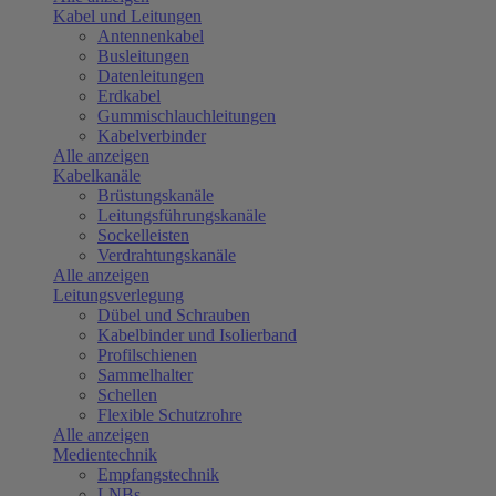
Kabel und Leitungen
Antennenkabel
Busleitungen
Datenleitungen
Erdkabel
Gummischlauchleitungen
Kabelverbinder
Alle anzeigen
Kabelkanäle
Brüstungskanäle
Leitungsführungskanäle
Sockelleisten
Verdrahtungskanäle
Alle anzeigen
Leitungsverlegung
Dübel und Schrauben
Kabelbinder und Isolierband
Profilschienen
Sammelhalter
Schellen
Flexible Schutzrohre
Alle anzeigen
Medientechnik
Empfangstechnik
LNBs