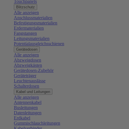
Touchpanels
Blitzschutz
Alle anzeigen
Anschlussmaterialien
Befestigungsmaterialien
Erdermaterialien
Fangstangen
Leitungsmaterialien
Potentialausgleichsschienen
Gerätedosen
Alle anzeigen
Abzweigdosen
Abzweigkästen
Gerätedosen-Zubehör
Geräteträger
Leuchtenauslässe
Schalterdosen
Kabel und Leitungen
Alle anzeigen
Antennenkabel
Busleitungen
Datenleitungen
Erdkabel
Gummischlauchleitungen
Kabelverbinder