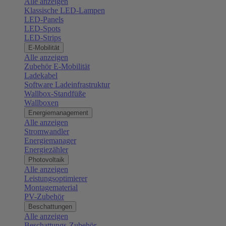
Alle anzeigen
Klassische LED-Lampen
LED-Panels
LED-Spots
LED-Strips
E-Mobilität
Alle anzeigen
Zubehör E-Mobilität
Ladekabel
Software Ladeinfrastruktur
Wallbox-Standfüße
Wallboxen
Energiemanagement
Alle anzeigen
Stromwandler
Energiemanager
Energiezähler
Photovoltaik
Alle anzeigen
Leistungsoptimierer
Montagematerial
PV-Zubehör
Beschattungen
Alle anzeigen
Beschattungs-Zubehör