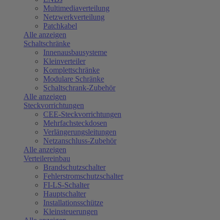
Multimediaverteilung
Netzwerkverteilung
Patchkabel
Alle anzeigen
Schaltschränke
Innenausbausysteme
Kleinverteiler
Komplettschränke
Modulare Schränke
Schaltschrank-Zubehör
Alle anzeigen
Steckvorrichtungen
CEE-Steckvorrichtungen
Mehrfachsteckdosen
Verlängerungsleitungen
Netzanschluss-Zubehör
Alle anzeigen
Verteilereinbau
Brandschutzschalter
Fehlerstromschutzschalter
FI-LS-Schalter
Hauptschalter
Installationsschütze
Kleinsteuerungen