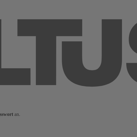
sswort
an.