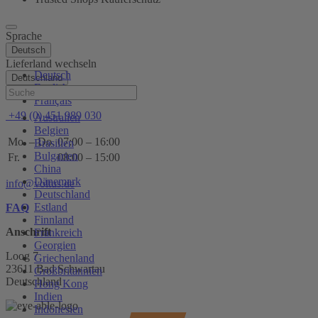
Sprache
Deutsch
Lieferland wechseln
Deutsch
Deutschland
English
Hilfe
Français
+49 (0) 451 989 030
Australien
Belgien
Mo. – Do.
07:00 – 16:00
Brasilien
Bulgarien
Fr.
08:00 – 15:00
China
Dänemark
info@voltus.de
Deutschland
Estland
FAQ
Finnland
Anschrift
Frankreich
Georgien
Loog 7
Griechenland
23611 Bad Schwartau
Großbritannien
Deutschland
Hong Kong
Indien
Indonesien