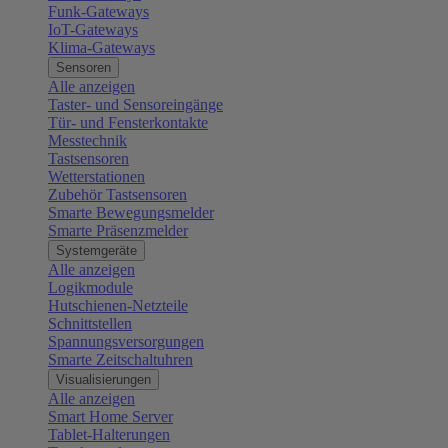
Funk-Gateways
IoT-Gateways
Klima-Gateways
Sensoren
Alle anzeigen
Taster- und Sensoreingänge
Tür- und Fensterkontakte
Messtechnik
Tastsensoren
Wetterstationen
Zubehör Tastsensoren
Smarte Bewegungsmelder
Smarte Präsenzmelder
Systemgeräte
Alle anzeigen
Logikmodule
Hutschienen-Netzteile
Schnittstellen
Spannungsversorgungen
Smarte Zeitschaltuhren
Visualisierungen
Alle anzeigen
Smart Home Server
Tablet-Halterungen