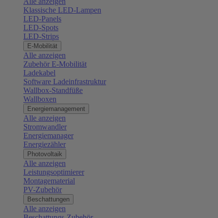
Alle anzeigen
Klassische LED-Lampen
LED-Panels
LED-Spots
LED-Strips
E-Mobilität
Alle anzeigen
Zubehör E-Mobilität
Ladekabel
Software Ladeinfrastruktur
Wallbox-Standfüße
Wallboxen
Energiemanagement
Alle anzeigen
Stromwandler
Energiemanager
Energiezähler
Photovoltaik
Alle anzeigen
Leistungsoptimierer
Montagematerial
PV-Zubehör
Beschattungen
Alle anzeigen
Beschattungs-Zubehör