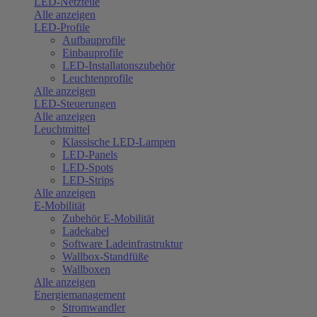
LED-Netzteile
Alle anzeigen
LED-Profile
Aufbauprofile
Einbauprofile
LED-Installatonszubehör
Leuchtenprofile
Alle anzeigen
LED-Steuerungen
Alle anzeigen
Leuchtmittel
Klassische LED-Lampen
LED-Panels
LED-Spots
LED-Strips
Alle anzeigen
E-Mobilität
Zubehör E-Mobilität
Ladekabel
Software Ladeinfrastruktur
Wallbox-Standfüße
Wallboxen
Alle anzeigen
Energiemanagement
Stromwandler