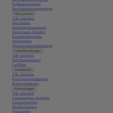
Rollladenmotoren
Beschattungssteuerungen
Heizsysteme
Alle anzeigen
Heizmatten
Heizungssteuerungen
Heizsystem-Zubehör
Raumbediengeräte
Stellantriebe
Warmwasseraufbereitung
Luftaufbereitungen
Alle anzeigen
Belüftungsstutzen
Luftfilter
Ventilatoren
Alle anzeigen
Kleinraumventilatoren
Rohrventilatoren
Alarmanlagen
Alle anzeigen
Alarmanlagen-Zubehör
Einbruchmelder
Meldezentralen
Signalgeber