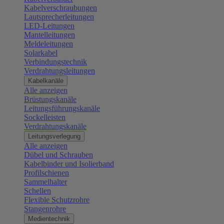
Kabelverschraubungen
Lautsprecherleitungen
LED-Leitungen
Mantelleitungen
Meldeleitungen
Solarkabel
Verbindungstechnik
Verdrahtungsleitungen
Kabelkanäle
Alle anzeigen
Brüstungskanäle
Leitungsführungskanäle
Sockelleisten
Verdrahtungskanäle
Leitungsverlegung
Alle anzeigen
Dübel und Schrauben
Kabelbinder und Isolierband
Profilschienen
Sammelhalter
Schellen
Flexible Schutzrohre
Stangenrohre
Medientechnik