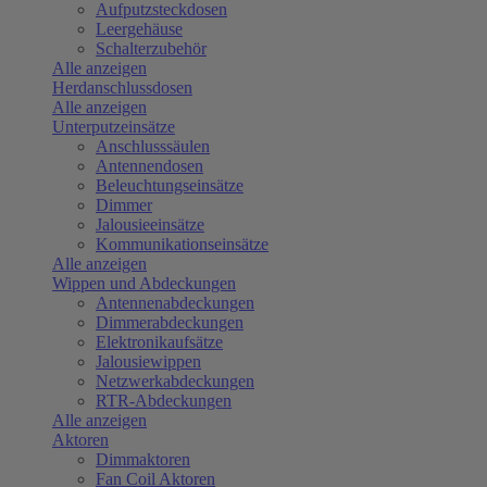
Aufputzsteckdosen
Leergehäuse
Schalterzubehör
Alle anzeigen
Herdanschlussdosen
Alle anzeigen
Unterputzeinsätze
Anschlusssäulen
Antennendosen
Beleuchtungseinsätze
Dimmer
Jalousieeinsätze
Kommunikationseinsätze
Alle anzeigen
Wippen und Abdeckungen
Antennenabdeckungen
Dimmerabdeckungen
Elektronikaufsätze
Jalousiewippen
Netzwerkabdeckungen
RTR-Abdeckungen
Alle anzeigen
Aktoren
Dimmaktoren
Fan Coil Aktoren