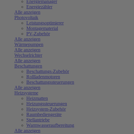
Energiemanager
Energiezähler
Alle anzeigen
Photovoltaik
Leistungsoptimierer
Montagematerial
PV-Zubehör
Alle anzeigen
Wärmepumpen
Alle anzeigen
Wechselrichter
Alle anzeigen
Beschattungen
Beschattungs-Zubehör
Rollladenmotoren
Beschattungssteuerungen
Alle anzeigen
Heizsysteme
Heizmatten
Heizungssteuerungen
Heizsystem-Zubehör
Raumbediengeräte
Stellantriebe
Warmwasseraufbereitung
Alle anzeigen