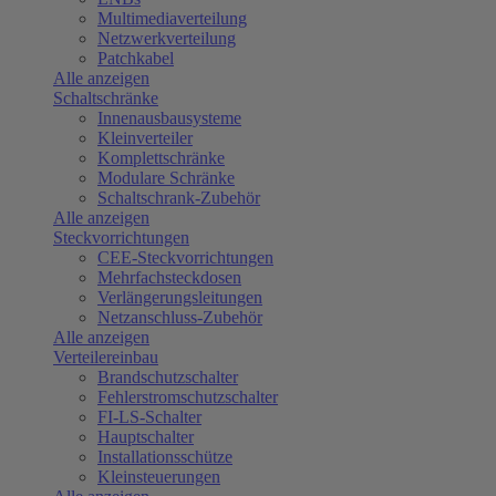
Multimediaverteilung
Netzwerkverteilung
Patchkabel
Alle anzeigen
Schaltschränke
Innenausbausysteme
Kleinverteiler
Komplettschränke
Modulare Schränke
Schaltschrank-Zubehör
Alle anzeigen
Steckvorrichtungen
CEE-Steckvorrichtungen
Mehrfachsteckdosen
Verlängerungsleitungen
Netzanschluss-Zubehör
Alle anzeigen
Verteilereinbau
Brandschutzschalter
Fehlerstromschutzschalter
FI-LS-Schalter
Hauptschalter
Installationsschütze
Kleinsteuerungen