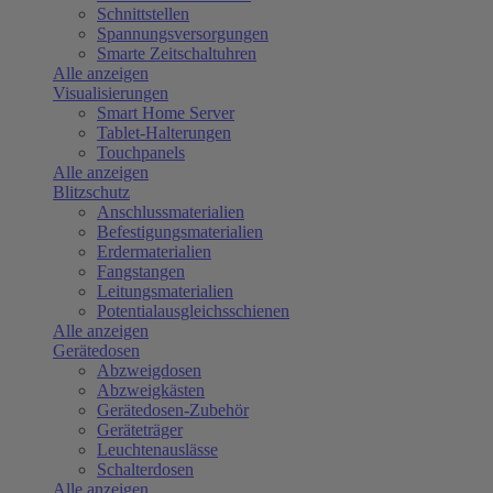
Schnittstellen
Spannungsversorgungen
Smarte Zeitschaltuhren
Alle anzeigen
Visualisierungen
Smart Home Server
Tablet-Halterungen
Touchpanels
Alle anzeigen
Blitzschutz
Anschlussmaterialien
Befestigungsmaterialien
Erdermaterialien
Fangstangen
Leitungsmaterialien
Potentialausgleichsschienen
Alle anzeigen
Gerätedosen
Abzweigdosen
Abzweigkästen
Gerätedosen-Zubehör
Geräteträger
Leuchtenauslässe
Schalterdosen
Alle anzeigen