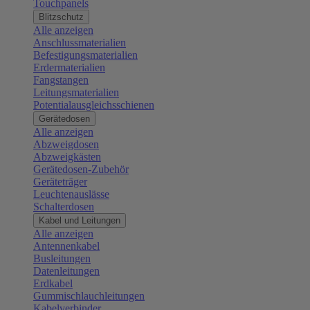
Touchpanels
Blitzschutz
Alle anzeigen
Anschlussmaterialien
Befestigungsmaterialien
Erdermaterialien
Fangstangen
Leitungsmaterialien
Potentialausgleichsschienen
Gerätedosen
Alle anzeigen
Abzweigdosen
Abzweigkästen
Gerätedosen-Zubehör
Geräteträger
Leuchtenauslässe
Schalterdosen
Kabel und Leitungen
Alle anzeigen
Antennenkabel
Busleitungen
Datenleitungen
Erdkabel
Gummischlauchleitungen
Kabelverbinder