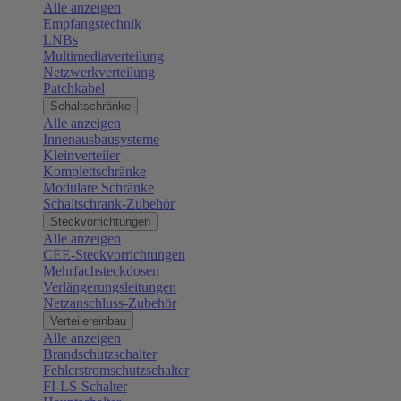
Alle anzeigen
Empfangstechnik
LNBs
Multimediaverteilung
Netzwerkverteilung
Patchkabel
Schaltschränke
Alle anzeigen
Innenausbausysteme
Kleinverteiler
Komplettschränke
Modulare Schränke
Schaltschrank-Zubehör
Steckvorrichtungen
Alle anzeigen
CEE-Steckvorrichtungen
Mehrfachsteckdosen
Verlängerungsleitungen
Netzanschluss-Zubehör
Verteilereinbau
Alle anzeigen
Brandschutzschalter
Fehlerstromschutzschalter
FI-LS-Schalter