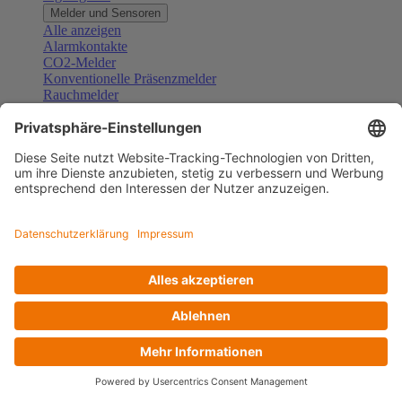
Melder und Sensoren
Alle anzeigen
Alarmkontakte
CO2-Melder
Konventionelle Präsenzmelder
Rauchmelder
Konventionelle Bewegungsmelder
Gefahrenmelder
Zubehör Melder und Sensoren
Türsprechanlagen
Alle anzeigen
Außenstationen
Innenstationen
Klingeltaster und Gongs
Sprechanlagen-Sets
Sprechanlagen-Systemmodule
Zubehör Türkommunikation
Videoüberwachung
Alle anzeigen
Überwachungskameras
Zubehör Videoüberwachung
Zutrittskontrolle
Alle anzeigen
Codetastaturen