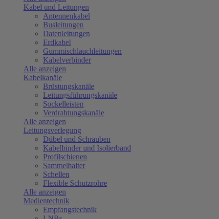
Kabel und Leitungen
Antennenkabel
Busleitungen
Datenleitungen
Erdkabel
Gummischlauchleitungen
Kabelverbinder
Alle anzeigen
Kabelkanäle
Brüstungskanäle
Leitungsführungskanäle
Sockelleisten
Verdrahtungskanäle
Alle anzeigen
Leitungsverlegung
Dübel und Schrauben
Kabelbinder und Isolierband
Profilschienen
Sammelhalter
Schellen
Flexible Schutzrohre
Alle anzeigen
Medientechnik
Empfangstechnik
LNBs