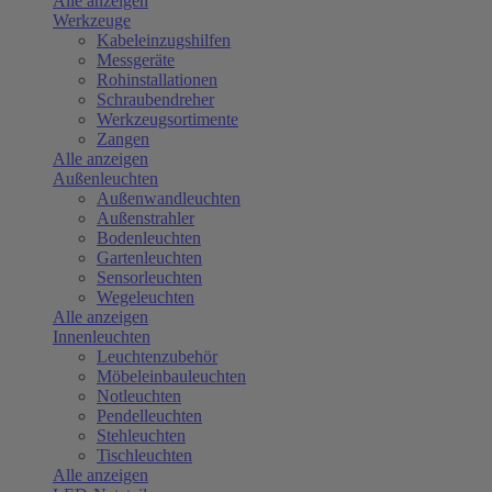
Alle anzeigen
Werkzeuge
Kabeleinzugshilfen
Messgeräte
Rohinstallationen
Schraubendreher
Werkzeugsortimente
Zangen
Alle anzeigen
Außenleuchten
Außenwandleuchten
Außenstrahler
Bodenleuchten
Gartenleuchten
Sensorleuchten
Wegeleuchten
Alle anzeigen
Innenleuchten
Leuchtenzubehör
Möbeleinbauleuchten
Notleuchten
Pendelleuchten
Stehleuchten
Tischleuchten
Alle anzeigen