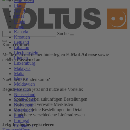
Indonesien
Irland
Island
Israel
Italien
Japan
Kanada
Suche
Kroatien
Lettland
Konto eröffnen
Libanon
Liechtenstein
Melde dich mit deiner hinterlegten
E-Mail-Adresse
sowie
Litauen
deinem
Passwort
an.
Luxemburg
Malaysia
Malta
Mexiko
Noch kein Kundenkonto?
Moldawien
Monaco
Registriere dich jetzt und nutze alle Vorteile:
Neuseeland
Spare Zeit bei zukünftigen Bestellungen
Niederlande
Erstelle und verwalte Merklisten
Norwegen
Verfolge deine Bestellungen im Detail
Österreich
Speichere verschiedene Lieferadressen
Polen
Portugal
Jetzt kostenlos registrieren
Rumänien
Konto eröffnen