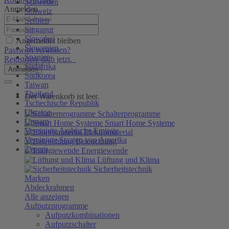
Schweden
Anmelden
Schweiz
Serbien
Singapur
Slowakei
Angemeldet bleiben
Slowenien
Passwort vergessen?
Spanien
Registriere dich jetzt.
Südafrika
Anmelden
Südkorea
Taiwan
Thailand
Der Warenkorb ist leer.
Tschechische Republik
Ukraine
Schalterprogramme
Ungarn
Smart Home Systeme
Vereinigte Arabische Emirate
Elektromaterial
Vereinigte Staaten von Amerika
Beleuchtung
Zypern
Energiewende
Lüftung und Klima
Sicherheitstechnik
Marken
Abdeckrahmen
Alle anzeigen
Aufputzprogramme
Aufputzkombinationen
Aufputzschalter