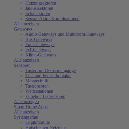
Heizungsaktoren
Jalousieaktoren
Schaltaktoren
Sensor-Aktor-Kombinationen
Alle anzeigen
Gateways
Audio-Gateways und Multiroom-Gateways
Bus-Gateways
Funk-Gateways
IoT-Gateways
Klima-Gateways
Alle anzeigen
Sensoren
Taster- und Sensoreingänge
Tür- und Fensterkontakte
Messtechnik
Tastsensoren
Wetterstationen
Zubehör Tastsensoren
Alle anzeigen
Smart Home Apps
Alle anzeigen
Systemgeräte
Logikmodule
Hutschienen-Netzteile