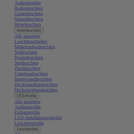
Außenstrahler
Bodenleuchten
Gartenleuchten
Sensorleuchten
Wegeleuchten
Innenleuchten
Alle anzeigen
Leuchtenzubehör
Möbeleinbauleuchten
Notleuchten
Pendelleuchten
Stehleuchten
Tischleuchten
Unterbauleuchten
Innenwandleuchten
Deckenaufbauleuchten
Deckeneinbauleuchten
LED-Profile
Alle anzeigen
Aufbauprofile
Einbauprofile
LED-Installatonszubehör
Leuchtenprofile
Leuchtmittel