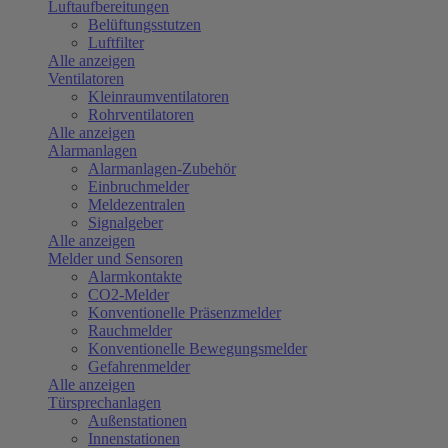
Luftaufbereitungen
Belüftungsstutzen
Luftfilter
Alle anzeigen
Ventilatoren
Kleinraumventilatoren
Rohrventilatoren
Alle anzeigen
Alarmanlagen
Alarmanlagen-Zubehör
Einbruchmelder
Meldezentralen
Signalgeber
Alle anzeigen
Melder und Sensoren
Alarmkontakte
CO2-Melder
Konventionelle Präsenzmelder
Rauchmelder
Konventionelle Bewegungsmelder
Gefahrenmelder
Alle anzeigen
Türsprechanlagen
Außenstationen
Innenstationen