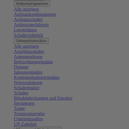
Aufputzprogramme
Alle anzeigen
Aufputzkombinationen
Aufputzschalter
Aufputzsteckdosen
Leergehäuse
Schalterzubehör
Unterputzeinsätze
Alle anzeigen
Anschlusssäulen
Antennendosen
Beleuchtungseinsätze
Dimmer
Jalousieeinsätze
Kommunikationseinsätze
Netzwerkdosen
Schalteinsätze
Schalter
Blindabdeckungen und Einsätze
Steckdosen
Taster
Temperaturregler
Unterputzradios
UP-Zubehör