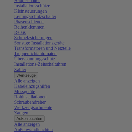
Hauptschalter
Installationsschütze
Kleinsteuerungen
Leitungsschutzschalter
Phasenschienen
Reihenklemmen
Relais
Schmelzsicherungen
Sonstige Installationsgeräte
Transformatoren und Netzteile
Treppenlichtautomaten
Überspannungsschutz
Installations-Zeitschaltuhren
Zähler
Werkzeuge
Alle anzeigen
Kabeleinzugshilfen
Messgeräte
Rohinstallationen
Schraubendreher
Werkzeugsortimente
Zangen
Außenleuchten
Alle anzeigen
Außenwandleuchten