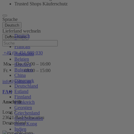
Trusted Shops Käuferschutz
Sprache
Deutsch
Lieferland wechseln
Deutsch
Deutschland
English
Hilfe
Français
+49 (0) 451 989 030
Australien
Belgien
Mo. – Do.
07:00 – 16:00
Brasilien
Bulgarien
Fr.
08:00 – 15:00
China
Dänemark
info@voltus.de
Deutschland
Estland
FAQ
Finnland
Anschrift
Frankreich
Georgien
Loog 7
Griechenland
23611 Bad Schwartau
Großbritannien
Deutschland
Hong Kong
Indien