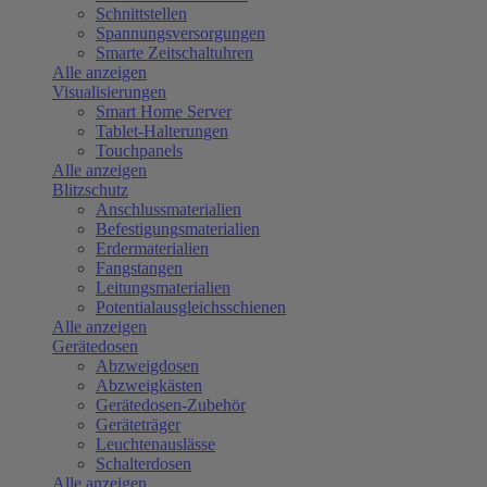
Schnittstellen
Spannungsversorgungen
Smarte Zeitschaltuhren
Alle anzeigen
Visualisierungen
Smart Home Server
Tablet-Halterungen
Touchpanels
Alle anzeigen
Blitzschutz
Anschlussmaterialien
Befestigungsmaterialien
Erdermaterialien
Fangstangen
Leitungsmaterialien
Potentialausgleichsschienen
Alle anzeigen
Gerätedosen
Abzweigdosen
Abzweigkästen
Gerätedosen-Zubehör
Geräteträger
Leuchtenauslässe
Schalterdosen
Alle anzeigen