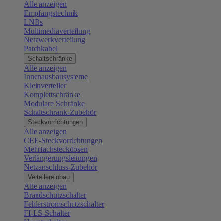
Alle anzeigen
Empfangstechnik
LNBs
Multimediaverteilung
Netzwerkverteilung
Patchkabel
Schaltschränke
Alle anzeigen
Innenausbausysteme
Kleinverteiler
Komplettschränke
Modulare Schränke
Schaltschrank-Zubehör
Steckvorrichtungen
Alle anzeigen
CEE-Steckvorrichtungen
Mehrfachsteckdosen
Verlängerungsleitungen
Netzanschluss-Zubehör
Verteilereinbau
Alle anzeigen
Brandschutzschalter
Fehlerstromschutzschalter
FI-LS-Schalter