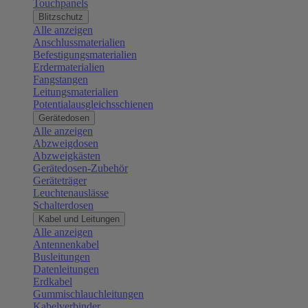
Touchpanels
Blitzschutz
Alle anzeigen
Anschlussmaterialien
Befestigungsmaterialien
Erdermaterialien
Fangstangen
Leitungsmaterialien
Potentialausgleichsschienen
Gerätedosen
Alle anzeigen
Abzweigdosen
Abzweigkästen
Gerätedosen-Zubehör
Geräteträger
Leuchtenauslässe
Schalterdosen
Kabel und Leitungen
Alle anzeigen
Antennenkabel
Busleitungen
Datenleitungen
Erdkabel
Gummischlauchleitungen
Kabelverbinder