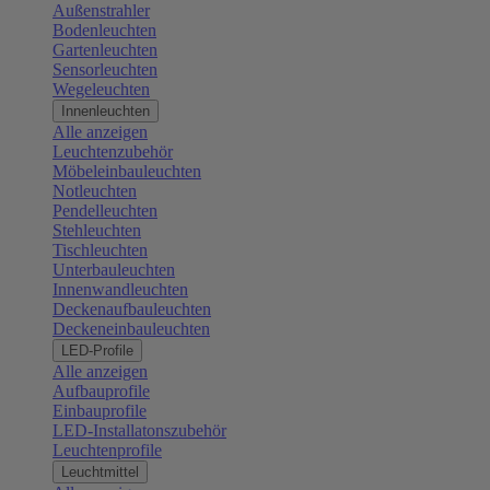
Außenstrahler
Bodenleuchten
Gartenleuchten
Sensorleuchten
Wegeleuchten
Innenleuchten
Alle anzeigen
Leuchtenzubehör
Möbeleinbauleuchten
Notleuchten
Pendelleuchten
Stehleuchten
Tischleuchten
Unterbauleuchten
Innenwandleuchten
Deckenaufbauleuchten
Deckeneinbauleuchten
LED-Profile
Alle anzeigen
Aufbauprofile
Einbauprofile
LED-Installatonszubehör
Leuchtenprofile
Leuchtmittel