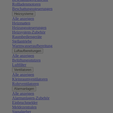
Rollladenmotoren
Beschattungssteuerungen
Heizsysteme
Alle anzeigen
Heizmatten
Heizungssteuerungen
Heizsystem-Zubehör
Raumbediengeräte
Stellantriebe
Warmwasseraufbereitung
Luftaufbereitungen
Alle anzeigen
Belüftungsstutzen
Luftfilter
Ventilatoren
Alle anzeigen
Kleinraumventilatoren
Rohrventilatoren
Alarmanlagen
Alle anzeigen
Alarmanlagen-Zubehör
Einbruchmelder
Meldezentralen
Signalgeber