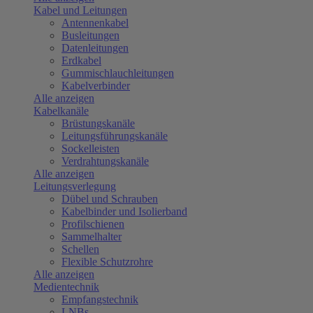
Kabel und Leitungen
Antennenkabel
Busleitungen
Datenleitungen
Erdkabel
Gummischlauchleitungen
Kabelverbinder
Alle anzeigen
Kabelkanäle
Brüstungskanäle
Leitungsführungskanäle
Sockelleisten
Verdrahtungskanäle
Alle anzeigen
Leitungsverlegung
Dübel und Schrauben
Kabelbinder und Isolierband
Profilschienen
Sammelhalter
Schellen
Flexible Schutzrohre
Alle anzeigen
Medientechnik
Empfangstechnik
LNBs