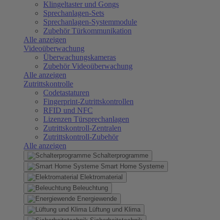
Klingeltaster und Gongs
Sprechanlagen-Sets
Sprechanlagen-Systemmodule
Zubehör Türkommunikation
Alle anzeigen
Videoüberwachung
Überwachungskameras
Zubehör Videoüberwachung
Alle anzeigen
Zutrittskontrolle
Codetastaturen
Fingerprint-Zutrittskontrollen
RFID und NFC
Lizenzen Türsprechanlagen
Zutrittskontroll-Zentralen
Zutrittskontroll-Zubehör
Alle anzeigen
Schalterprogramme
Smart Home Systeme
Elektromaterial
Beleuchtung
Energiewende
Lüftung und Klima