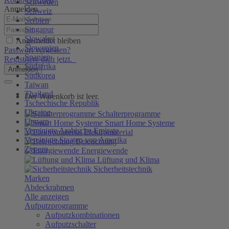
Schweden
Anmelden
Schweiz
Serbien
Singapur
Slowakei
Angemeldet bleiben
Slowenien
Passwort vergessen?
Spanien
Registriere dich jetzt.
Südafrika
Anmelden
Südkorea
Taiwan
Thailand
Der Warenkorb ist leer.
Tschechische Republik
Ukraine
Schalterprogramme
Ungarn
Smart Home Systeme
Vereinigte Arabische Emirate
Elektromaterial
Vereinigte Staaten von Amerika
Beleuchtung
Zypern
Energiewende
Lüftung und Klima
Sicherheitstechnik
Marken
Abdeckrahmen
Alle anzeigen
Aufputzprogramme
Aufputzkombinationen
Aufputzschalter