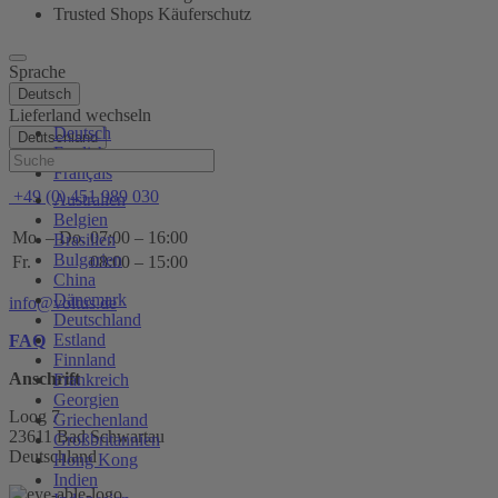
Trusted Shops Käuferschutz
Sprache
Deutsch
Lieferland wechseln
Deutsch
Deutschland
English
Hilfe
Français
+49 (0) 451 989 030
Australien
Belgien
Mo. – Do.
07:00 – 16:00
Brasilien
Bulgarien
Fr.
08:00 – 15:00
China
Dänemark
info@voltus.de
Deutschland
Estland
FAQ
Finnland
Anschrift
Frankreich
Georgien
Loog 7
Griechenland
23611 Bad Schwartau
Großbritannien
Deutschland
Hong Kong
Indien