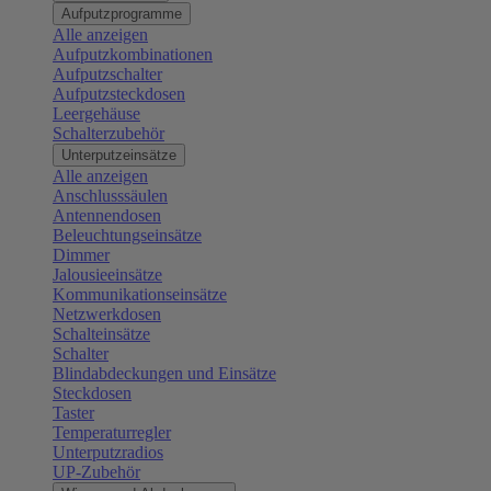
Aufputzprogramme
Alle anzeigen
Aufputzkombinationen
Aufputzschalter
Aufputzsteckdosen
Leergehäuse
Schalterzubehör
Unterputzeinsätze
Alle anzeigen
Anschlusssäulen
Antennendosen
Beleuchtungseinsätze
Dimmer
Jalousieeinsätze
Kommunikationseinsätze
Netzwerkdosen
Schalteinsätze
Schalter
Blindabdeckungen und Einsätze
Steckdosen
Taster
Temperaturregler
Unterputzradios
UP-Zubehör