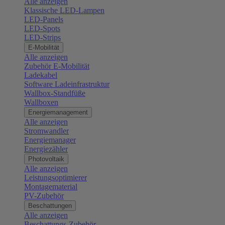
Alle anzeigen
Klassische LED-Lampen
LED-Panels
LED-Spots
LED-Strips
E-Mobilität
Alle anzeigen
Zubehör E-Mobilität
Ladekabel
Software Ladeinfrastruktur
Wallbox-Standfüße
Wallboxen
Energiemanagement
Alle anzeigen
Stromwandler
Energiemanager
Energiezähler
Photovoltaik
Alle anzeigen
Leistungsoptimierer
Montagematerial
PV-Zubehör
Beschattungen
Alle anzeigen
Beschattungs-Zubehör