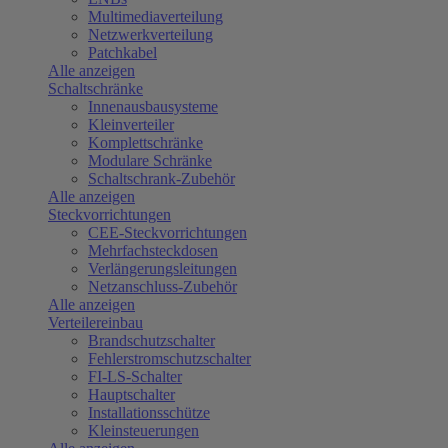
Multimediaverteilung
Netzwerkverteilung
Patchkabel
Alle anzeigen
Schaltschränke
Innenausbausysteme
Kleinverteiler
Komplettschränke
Modulare Schränke
Schaltschrank-Zubehör
Alle anzeigen
Steckvorrichtungen
CEE-Steckvorrichtungen
Mehrfachsteckdosen
Verlängerungsleitungen
Netzanschluss-Zubehör
Alle anzeigen
Verteilereinbau
Brandschutzschalter
Fehlerstromschutzschalter
FI-LS-Schalter
Hauptschalter
Installationsschütze
Kleinsteuerungen