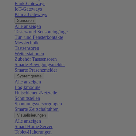
Funk-Gateways
IoT-Gateways
Klima-Gateways
Sensoren
Alle anzeigen
Taster- und Sensoreingänge
Tür- und Fensterkontakte
Messtechnik
Tastsensoren
Wetterstationen
Zubehör Tastsensoren
Smarte Bewegungsmelder
Smarte Präsenzmelder
Systemgeräte
Alle anzeigen
Logikmodule
Hutschienen-Netzteile
Schnittstellen
Spannungsversorgungen
Smarte Zeitschaltuhren
Visualisierungen
Alle anzeigen
Smart Home Server
Tablet-Halterungen