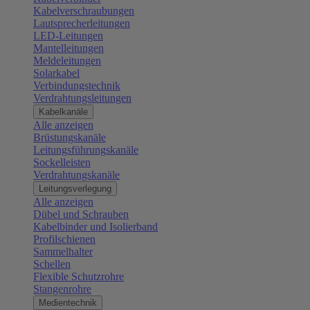
Kabelverschraubungen
Lautsprecherleitungen
LED-Leitungen
Mantelleitungen
Meldeleitungen
Solarkabel
Verbindungstechnik
Verdrahtungsleitungen
Kabelkanäle
Alle anzeigen
Brüstungskanäle
Leitungsführungskanäle
Sockelleisten
Verdrahtungskanäle
Leitungsverlegung
Alle anzeigen
Dübel und Schrauben
Kabelbinder und Isolierband
Profilschienen
Sammelhalter
Schellen
Flexible Schutzrohre
Stangenrohre
Medientechnik