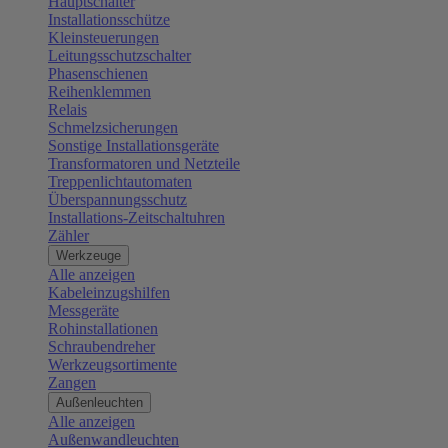
Hauptschalter
Installationsschütze
Kleinsteuerungen
Leitungsschutzschalter
Phasenschienen
Reihenklemmen
Relais
Schmelzsicherungen
Sonstige Installationsgeräte
Transformatoren und Netzteile
Treppenlichtautomaten
Überspannungsschutz
Installations-Zeitschaltuhren
Zähler
Werkzeuge
Alle anzeigen
Kabeleinzugshilfen
Messgeräte
Rohinstallationen
Schraubendreher
Werkzeugsortimente
Zangen
Außenleuchten
Alle anzeigen
Außenwandleuchten