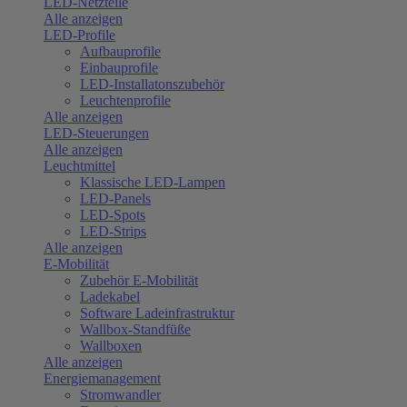
LED-Netzteile
Alle anzeigen
LED-Profile
Aufbauprofile
Einbauprofile
LED-Installatonszubehör
Leuchtenprofile
Alle anzeigen
LED-Steuerungen
Alle anzeigen
Leuchtmittel
Klassische LED-Lampen
LED-Panels
LED-Spots
LED-Strips
Alle anzeigen
E-Mobilität
Zubehör E-Mobilität
Ladekabel
Software Ladeinfrastruktur
Wallbox-Standfüße
Wallboxen
Alle anzeigen
Energiemanagement
Stromwandler