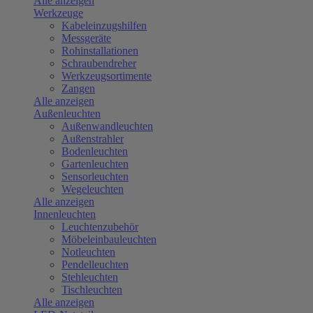
Alle anzeigen
Werkzeuge
Kabeleinzugshilfen
Messgeräte
Rohinstallationen
Schraubendreher
Werkzeugsortimente
Zangen
Alle anzeigen
Außenleuchten
Außenwandleuchten
Außenstrahler
Bodenleuchten
Gartenleuchten
Sensorleuchten
Wegeleuchten
Alle anzeigen
Innenleuchten
Leuchtenzubehör
Möbeleinbauleuchten
Notleuchten
Pendelleuchten
Stehleuchten
Tischleuchten
Alle anzeigen