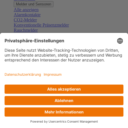
Melder und Sensoren
Alle anzeigen
Alarmkontakte
CO2-Melder
Konventionelle Präsenzmelder
Rauchmelder
Konventionelle Bewegungsmelder
Gefahrenmelder
Zubehör Melder und Sensoren
Türsprechanlagen
Alle anzeigen
Außenstationen
Innenstationen
Klingeltaster und Gongs
Sprechanlagen-Sets
Sprechanlagen-Systemmodule
Zubehör Türkommunikation
Videoüberwachung
Alle anzeigen
Überwachungskameras
Zubehör Videoüberwachung
Zutrittskontrolle
Alle anzeigen
Codetastaturen