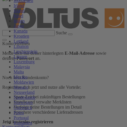
Indonesien
Irland
Island
Israel
Italien
Japan
Kanada
Suche
Kroatien
Lettland
Konto eröffnen
Libanon
Liechtenstein
Melde dich mit deiner hinterlegten
E-Mail-Adresse
sowie
Litauen
deinem
Passwort
an.
Luxemburg
Malaysia
Malta
Mexiko
Noch kein Kundenkonto?
Moldawien
Monaco
Registriere dich jetzt und nutze alle Vorteile:
Neuseeland
Spare Zeit bei zukünftigen Bestellungen
Niederlande
Erstelle und verwalte Merklisten
Norwegen
Verfolge deine Bestellungen im Detail
Österreich
Speichere verschiedene Lieferadressen
Polen
Portugal
Jetzt kostenlos registrieren
Rumänien
Konto eröffnen