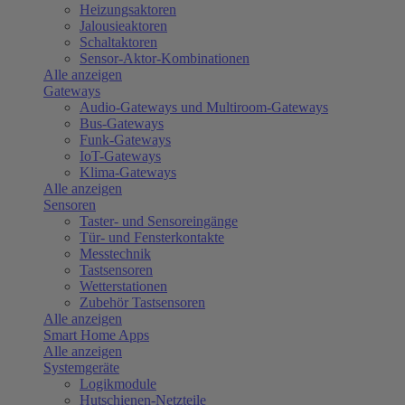
Heizungsaktoren
Jalousieaktoren
Schaltaktoren
Sensor-Aktor-Kombinationen
Alle anzeigen
Gateways
Audio-Gateways und Multiroom-Gateways
Bus-Gateways
Funk-Gateways
IoT-Gateways
Klima-Gateways
Alle anzeigen
Sensoren
Taster- und Sensoreingänge
Tür- und Fensterkontakte
Messtechnik
Tastsensoren
Wetterstationen
Zubehör Tastsensoren
Alle anzeigen
Smart Home Apps
Alle anzeigen
Systemgeräte
Logikmodule
Hutschienen-Netzteile