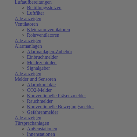
Luftaufbereitungen
Belüftungsstutzen
Luftfilter
Alle anzeigen
Ventilatoren
Kleinraumventilatoren
Rohrventilatoren
Alle anzeigen
Alarmanlagen
Alarmanlagen-Zubehör
Einbruchmelder
Meldezentralen
Signalgeber
Alle anzeigen
Melder und Sensoren
Alarmkontakte
CO2-Melder
Konventionelle Präsenzmelder
Rauchmelder
Konventionelle Bewegungsmelder
Gefahrenmelder
Alle anzeigen
Türsprechanlagen
Außenstationen
Innenstationen