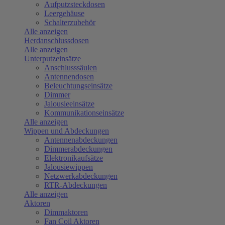
Aufputzsteckdosen
Leergehäuse
Schalterzubehör
Alle anzeigen
Herdanschlussdosen
Alle anzeigen
Unterputzeinsätze
Anschlusssäulen
Antennendosen
Beleuchtungseinsätze
Dimmer
Jalousieeinsätze
Kommunikationseinsätze
Alle anzeigen
Wippen und Abdeckungen
Antennenabdeckungen
Dimmerabdeckungen
Elektronikaufsätze
Jalousiewippen
Netzwerkabdeckungen
RTR-Abdeckungen
Alle anzeigen
Aktoren
Dimmaktoren
Fan Coil Aktoren