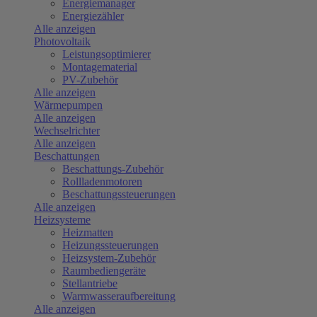
Energiemanager
Energiezähler
Alle anzeigen
Photovoltaik
Leistungsoptimierer
Montagematerial
PV-Zubehör
Alle anzeigen
Wärmepumpen
Alle anzeigen
Wechselrichter
Alle anzeigen
Beschattungen
Beschattungs-Zubehör
Rollladenmotoren
Beschattungssteuerungen
Alle anzeigen
Heizsysteme
Heizmatten
Heizungssteuerungen
Heizsystem-Zubehör
Raumbediengeräte
Stellantriebe
Warmwasseraufbereitung
Alle anzeigen