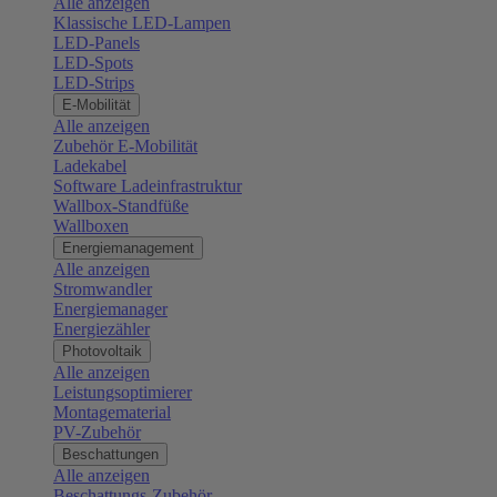
Alle anzeigen
Klassische LED-Lampen
LED-Panels
LED-Spots
LED-Strips
E-Mobilität
Alle anzeigen
Zubehör E-Mobilität
Ladekabel
Software Ladeinfrastruktur
Wallbox-Standfüße
Wallboxen
Energiemanagement
Alle anzeigen
Stromwandler
Energiemanager
Energiezähler
Photovoltaik
Alle anzeigen
Leistungsoptimierer
Montagematerial
PV-Zubehör
Beschattungen
Alle anzeigen
Beschattungs-Zubehör