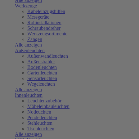
Alle anzeigen
Werkzeuge
Kabeleinzugshilfen
Messgeräte
Rohinstallationen
Schraubendreher
Werkzeugsortimente
Zangen
Alle anzeigen
Außenleuchten
Außenwandleuchten
Außenstrahler
Bodenleuchten
Gartenleuchten
Sensorleuchten
Wegeleuchten
Alle anzeigen
Innenleuchten
Leuchtenzubehör
Möbeleinbauleuchten
Notleuchten
Pendelleuchten
Stehleuchten
Tischleuchten
Alle anzeigen