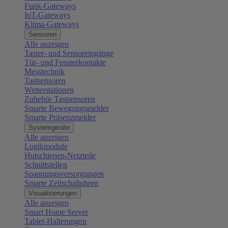
Funk-Gateways
IoT-Gateways
Klima-Gateways
Sensoren
Alle anzeigen
Taster- und Sensoreingänge
Tür- und Fensterkontakte
Messtechnik
Tastsensoren
Wetterstationen
Zubehör Tastsensoren
Smarte Bewegungsmelder
Smarte Präsenzmelder
Systemgeräte
Alle anzeigen
Logikmodule
Hutschienen-Netzteile
Schnittstellen
Spannungsversorgungen
Smarte Zeitschaltuhren
Visualisierungen
Alle anzeigen
Smart Home Server
Tablet-Halterungen