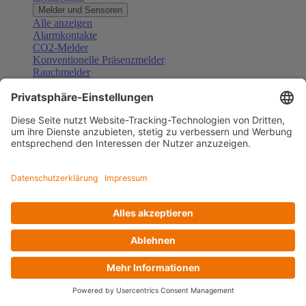
Melder und Sensoren
Alle anzeigen
Alarmkontakte
CO2-Melder
Konventionelle Präsenzmelder
Rauchmelder
Konventionelle Bewegungsmelder
Gefahrenmelder
Zubehör Melder und Sensoren
Türsprechanlagen
Alle anzeigen
Außenstationen
Innenstationen
Klingeltaster und Gongs
Sprechanlagen-Sets
Sprechanlagen-Systemmodule
Zubehör Türkommunikation
Videoüberwachung
Alle anzeigen
Überwachungskameras
Zubehör Videoüberwachung
Zutrittskontrolle
Alle anzeigen
Codetastaturen