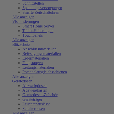
Schnittstellen
Spannungsversorgungen
Smarte Zeitschaltuhren
Alle anzeigen
Visualisierungen
Smart Home Server
Tablet-Halterungen
Touchpanels
Alle anzeigen
Blitzschutz
Anschlussmaterialien
Befestigungsmaterialien
Erdermaterialien
Fangstangen
Leitungsmaterialien
Potentialausgleichsschienen
Alle anzeigen
Gerätedosen
Abzweigdosen
Abzweigkästen
Gerätedosen-Zubehör
Geräteträger
Leuchtenauslässe
Schalterdosen
Alle anzeigen