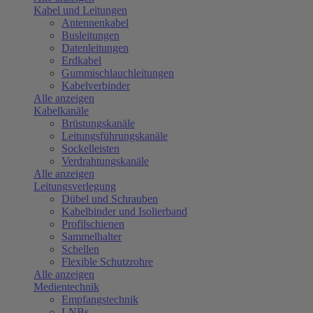
Kabel und Leitungen
Antennenkabel
Busleitungen
Datenleitungen
Erdkabel
Gummischlauchleitungen
Kabelverbinder
Alle anzeigen
Kabelkanäle
Brüstungskanäle
Leitungsführungskanäle
Sockelleisten
Verdrahtungskanäle
Alle anzeigen
Leitungsverlegung
Dübel und Schrauben
Kabelbinder und Isolierband
Profilschienen
Sammelhalter
Schellen
Flexible Schutzrohre
Alle anzeigen
Medientechnik
Empfangstechnik
LNBs