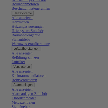
Rollladenmotoren
Beschattungssteuerungen
Heizsysteme
Alle anzeigen
Heizmatten
Heizungssteuerungen
Heizsystem-Zubehör
Raumbediengeräte
Stellantriebe
Warmwasseraufbereitung
Luftaufbereitungen
Alle anzeigen
Belüftungsstutzen
Luftfilter
Ventilatoren
Alle anzeigen
Kleinraumventilatoren
Rohrventilatoren
Alarmanlagen
Alle anzeigen
Alarmanlagen-Zubehör
Einbruchmelder
Meldezentralen
Signalgeber