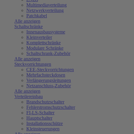
Multimediaverteilung
Netzwerkverteilung
Patchkabel
Alle anzeigen
Schaltschränke
Innenausbausysteme
Kleinverteiler
Komplettschränke
Modulare Schränke
Schaltschrank-Zubehör
Alle anzeigen
Steckvorrichtungen
CEE-Steckvorrichtungen
Mehrfachsteckdosen
Verlängerungsleitungen
Netzanschluss-Zubehör
Alle anzeigen
Verteilereinbau
Brandschutzschalter
Fehlerstromschutzschalter
FI-LS-Schalter
Hauptschalter
Installationsschütze
Kleinsteuerungen