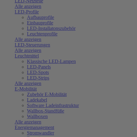
LED-Netzteile
Alle anzeigen
LED-Profile
Aufbauprofile
Einbauprofile
LED-Installatonszubehör
Leuchtenprofile
Alle anzeigen
LED-Steuerungen
Alle anzeigen
Leuchtmittel
Klassische LED-Lampen
LED-Panels
LED-Spots
LED-Strips
Alle anzeigen
E-Mobilität
Zubehör E-Mobilität
Ladekabel
Software Ladeinfrastruktur
Wallbox-Standfüße
Wallboxen
Alle anzeigen
Energiemanagement
Stromwandler