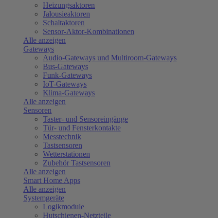
Heizungsaktoren
Jalousieaktoren
Schaltaktoren
Sensor-Aktor-Kombinationen
Alle anzeigen
Gateways
Audio-Gateways und Multiroom-Gateways
Bus-Gateways
Funk-Gateways
IoT-Gateways
Klima-Gateways
Alle anzeigen
Sensoren
Taster- und Sensoreingänge
Tür- und Fensterkontakte
Messtechnik
Tastsensoren
Wetterstationen
Zubehör Tastsensoren
Alle anzeigen
Smart Home Apps
Alle anzeigen
Systemgeräte
Logikmodule
Hutschienen-Netzteile