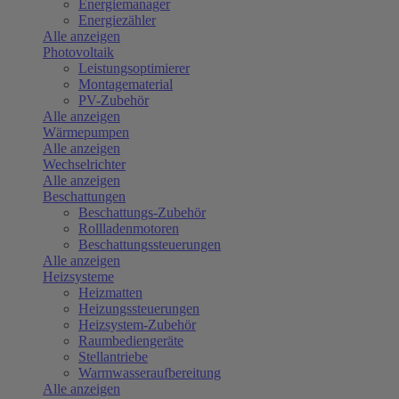
Energiemanager
Energiezähler
Alle anzeigen
Photovoltaik
Leistungsoptimierer
Montagematerial
PV-Zubehör
Alle anzeigen
Wärmepumpen
Alle anzeigen
Wechselrichter
Alle anzeigen
Beschattungen
Beschattungs-Zubehör
Rollladenmotoren
Beschattungssteuerungen
Alle anzeigen
Heizsysteme
Heizmatten
Heizungssteuerungen
Heizsystem-Zubehör
Raumbediengeräte
Stellantriebe
Warmwasseraufbereitung
Alle anzeigen