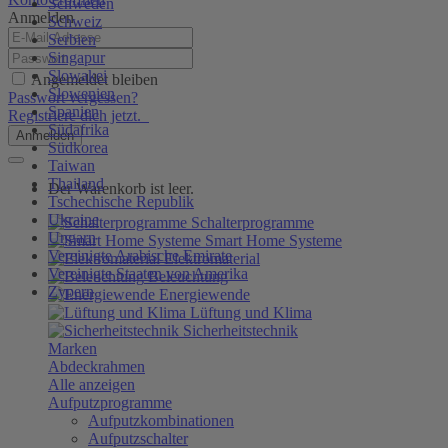
Schweden
Anmelden
Schweiz
Serbien
Singapur
Slowakei
Angemeldet bleiben
Slowenien
Passwort vergessen?
Spanien
Registriere dich jetzt.
Südafrika
Anmelden
Südkorea
Taiwan
Thailand
Der Warenkorb ist leer.
Tschechische Republik
Ukraine
Schalterprogramme
Ungarn
Smart Home Systeme
Vereinigte Arabische Emirate
Elektromaterial
Vereinigte Staaten von Amerika
Beleuchtung
Zypern
Energiewende
Lüftung und Klima
Sicherheitstechnik
Marken
Abdeckrahmen
Alle anzeigen
Aufputzprogramme
Aufputzkombinationen
Aufputzschalter