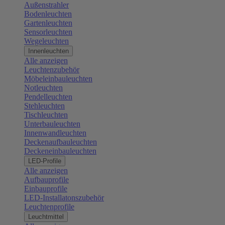
Außenstrahler
Bodenleuchten
Gartenleuchten
Sensorleuchten
Wegeleuchten
Innenleuchten
Alle anzeigen
Leuchtenzubehör
Möbeleinbauleuchten
Notleuchten
Pendelleuchten
Stehleuchten
Tischleuchten
Unterbauleuchten
Innenwandleuchten
Deckenaufbauleuchten
Deckeneinbauleuchten
LED-Profile
Alle anzeigen
Aufbauprofile
Einbauprofile
LED-Installatonszubehör
Leuchtenprofile
Leuchtmittel