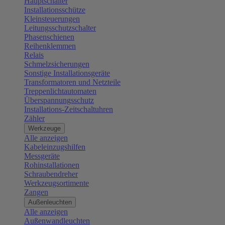
Hauptschalter
Installationsschütze
Kleinsteuerungen
Leitungsschutzschalter
Phasenschienen
Reihenklemmen
Relais
Schmelzsicherungen
Sonstige Installationsgeräte
Transformatoren und Netzteile
Treppenlichtautomaten
Überspannungsschutz
Installations-Zeitschaltuhren
Zähler
Werkzeuge
Alle anzeigen
Kabeleinzugshilfen
Messgeräte
Rohinstallationen
Schraubendreher
Werkzeugsortimente
Zangen
Außenleuchten
Alle anzeigen
Außenwandleuchten