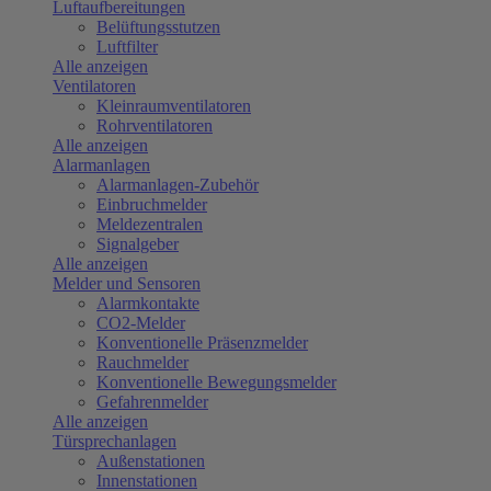
Luftaufbereitungen
Belüftungsstutzen
Luftfilter
Alle anzeigen
Ventilatoren
Kleinraumventilatoren
Rohrventilatoren
Alle anzeigen
Alarmanlagen
Alarmanlagen-Zubehör
Einbruchmelder
Meldezentralen
Signalgeber
Alle anzeigen
Melder und Sensoren
Alarmkontakte
CO2-Melder
Konventionelle Präsenzmelder
Rauchmelder
Konventionelle Bewegungsmelder
Gefahrenmelder
Alle anzeigen
Türsprechanlagen
Außenstationen
Innenstationen