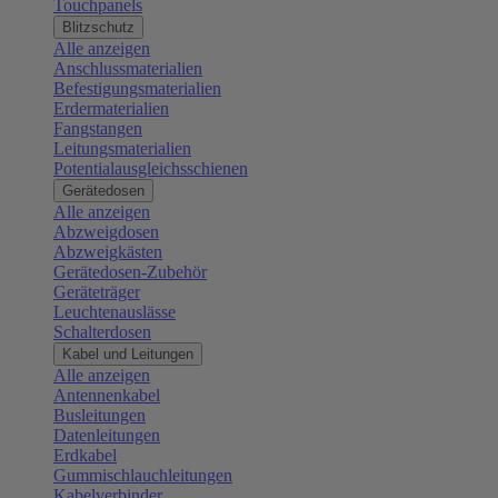
Touchpanels
Blitzschutz
Alle anzeigen
Anschlussmaterialien
Befestigungsmaterialien
Erdermaterialien
Fangstangen
Leitungsmaterialien
Potentialausgleichsschienen
Gerätedosen
Alle anzeigen
Abzweigdosen
Abzweigkästen
Gerätedosen-Zubehör
Geräteträger
Leuchtenauslässe
Schalterdosen
Kabel und Leitungen
Alle anzeigen
Antennenkabel
Busleitungen
Datenleitungen
Erdkabel
Gummischlauchleitungen
Kabelverbinder