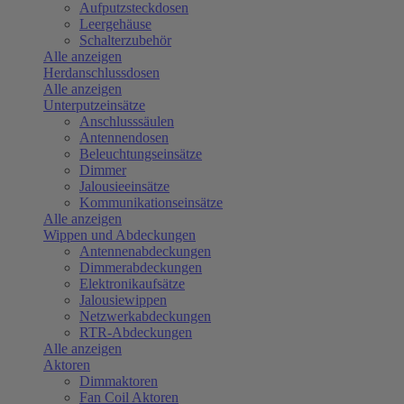
Aufputzsteckdosen
Leergehäuse
Schalterzubehör
Alle anzeigen
Herdanschlussdosen
Alle anzeigen
Unterputzeinsätze
Anschlusssäulen
Antennendosen
Beleuchtungseinsätze
Dimmer
Jalousieeinsätze
Kommunikationseinsätze
Alle anzeigen
Wippen und Abdeckungen
Antennenabdeckungen
Dimmerabdeckungen
Elektronikaufsätze
Jalousiewippen
Netzwerkabdeckungen
RTR-Abdeckungen
Alle anzeigen
Aktoren
Dimmaktoren
Fan Coil Aktoren