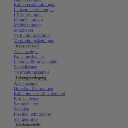
Kabelverschraubungen
Lautsprecherleitungen
LED-Leitungen
Mantelleitungen
Meldeleitungen
Solarkabel
Verbindungstechnik
Verdrahtungsleitungen
Kabelkanäle
Alle anzeigen
Brüstungskanäle
Leitungsführungskanäle
Sockelleisten
Verdrahtungskanäle
Leitungsverlegung
Alle anzeigen
Dübel und Schrauben
Kabelbinder und Isolierband
Profilschienen
Sammelhalter
Schellen
Flexible Schutzrohre
Stangenrohre
Medientechnik