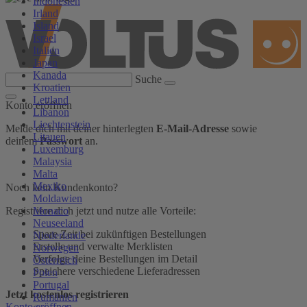
Indonesien
Irland
Island
Israel
Italien
Japan
Kanada
Suche
Kroatien
Lettland
Konto eröffnen
Libanon
Liechtenstein
Melde dich mit deiner hinterlegten
E-Mail-Adresse
sowie
Litauen
deinem
Passwort
an.
Luxemburg
Malaysia
Malta
Mexiko
Noch kein Kundenkonto?
Moldawien
Monaco
Registriere dich jetzt und nutze alle Vorteile:
Neuseeland
Spare Zeit bei zukünftigen Bestellungen
Niederlande
Erstelle und verwalte Merklisten
Norwegen
Verfolge deine Bestellungen im Detail
Österreich
Speichere verschiedene Lieferadressen
Polen
Portugal
Jetzt kostenlos registrieren
Rumänien
Konto eröffnen