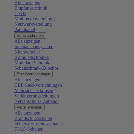
Alle anzeigen
Empfangstechnik
LNBs
Multimediaverteilung
Netzwerkverteilung
Patchkabel
Schaltschränke
Alle anzeigen
Innenausbausysteme
Kleinverteiler
Komplettschränke
Modulare Schränke
Schaltschrank-Zubehör
Steckvorrichtungen
Alle anzeigen
CEE-Steckvorrichtungen
Mehrfachsteckdosen
Verlängerungsleitungen
Netzanschluss-Zubehör
Verteilereinbau
Alle anzeigen
Brandschutzschalter
Fehlerstromschutzschalter
FI-LS-Schalter