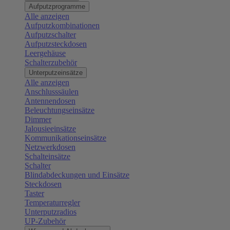
Aufputzprogramme
Alle anzeigen
Aufputzkombinationen
Aufputzschalter
Aufputzsteckdosen
Leergehäuse
Schalterzubehör
Unterputzeinsätze
Alle anzeigen
Anschlusssäulen
Antennendosen
Beleuchtungseinsätze
Dimmer
Jalousieeinsätze
Kommunikationseinsätze
Netzwerkdosen
Schalteinsätze
Schalter
Blindabdeckungen und Einsätze
Steckdosen
Taster
Temperaturregler
Unterputzradios
UP-Zubehör