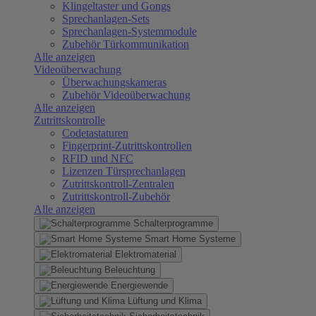
Klingeltaster und Gongs
Sprechanlagen-Sets
Sprechanlagen-Systemmodule
Zubehör Türkommunikation
Alle anzeigen
Videoüberwachung
Überwachungskameras
Zubehör Videoüberwachung
Alle anzeigen
Zutrittskontrolle
Codetastaturen
Fingerprint-Zutrittskontrollen
RFID und NFC
Lizenzen Türsprechanlagen
Zutrittskontroll-Zentralen
Zutrittskontroll-Zubehör
Alle anzeigen
Schalterprogramme
Smart Home Systeme
Elektromaterial
Beleuchtung
Energiewende
Lüftung und Klima