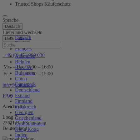
Trusted Shops Käuferschutz
Sprache
Deutsch
Lieferland wechseln
Deutsch
Deutschland
English
Hilfe
Français
+49 (0) 451 989 030
Australien
Belgien
Mo. – Do.
07:00 – 16:00
Brasilien
Bulgarien
Fr.
08:00 – 15:00
China
Dänemark
info@voltus.de
Deutschland
Estland
FAQ
Finnland
Anschrift
Frankreich
Georgien
Loog 7
Griechenland
23611 Bad Schwartau
Großbritannien
Deutschland
Hong Kong
Indien