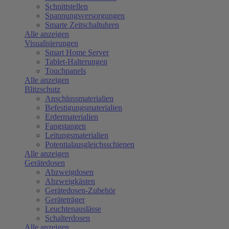
Schnittstellen
Spannungsversorgungen
Smarte Zeitschaltuhren
Alle anzeigen
Visualisierungen
Smart Home Server
Tablet-Halterungen
Touchpanels
Alle anzeigen
Blitzschutz
Anschlussmaterialien
Befestigungsmaterialien
Erdermaterialien
Fangstangen
Leitungsmaterialien
Potentialausgleichsschienen
Alle anzeigen
Gerätedosen
Abzweigdosen
Abzweigkästen
Gerätedosen-Zubehör
Geräteträger
Leuchtenauslässe
Schalterdosen
Alle anzeigen