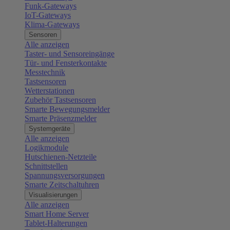
Funk-Gateways
IoT-Gateways
Klima-Gateways
Sensoren
Alle anzeigen
Taster- und Sensoreingänge
Tür- und Fensterkontakte
Messtechnik
Tastsensoren
Wetterstationen
Zubehör Tastsensoren
Smarte Bewegungsmelder
Smarte Präsenzmelder
Systemgeräte
Alle anzeigen
Logikmodule
Hutschienen-Netzteile
Schnittstellen
Spannungsversorgungen
Smarte Zeitschaltuhren
Visualisierungen
Alle anzeigen
Smart Home Server
Tablet-Halterungen