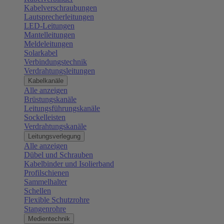
Kabelverschraubungen
Lautsprecherleitungen
LED-Leitungen
Mantelleitungen
Meldeleitungen
Solarkabel
Verbindungstechnik
Verdrahtungsleitungen
Kabelkanäle
Alle anzeigen
Brüstungskanäle
Leitungsführungskanäle
Sockelleisten
Verdrahtungskanäle
Leitungsverlegung
Alle anzeigen
Dübel und Schrauben
Kabelbinder und Isolierband
Profilschienen
Sammelhalter
Schellen
Flexible Schutzrohre
Stangenrohre
Medientechnik