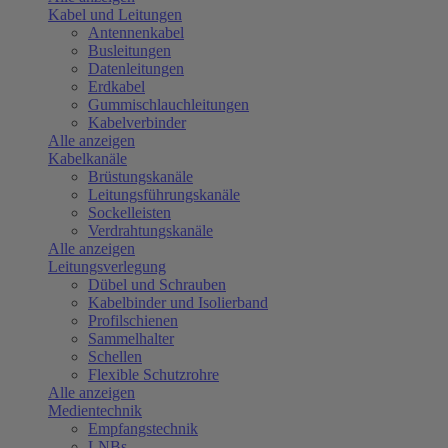
Kabel und Leitungen
Antennenkabel
Busleitungen
Datenleitungen
Erdkabel
Gummischlauchleitungen
Kabelverbinder
Alle anzeigen
Kabelkanäle
Brüstungskanäle
Leitungsführungskanäle
Sockelleisten
Verdrahtungskanäle
Alle anzeigen
Leitungsverlegung
Dübel und Schrauben
Kabelbinder und Isolierband
Profilschienen
Sammelhalter
Schellen
Flexible Schutzrohre
Alle anzeigen
Medientechnik
Empfangstechnik
LNBs