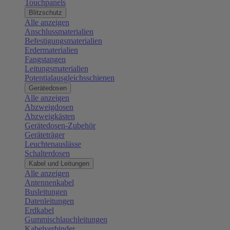
Touchpanels
Blitzschutz
Alle anzeigen
Anschlussmaterialien
Befestigungsmaterialien
Erdermaterialien
Fangstangen
Leitungsmaterialien
Potentialausgleichsschienen
Gerätedosen
Alle anzeigen
Abzweigdosen
Abzweigkästen
Gerätedosen-Zubehör
Geräteträger
Leuchtenauslässe
Schalterdosen
Kabel und Leitungen
Alle anzeigen
Antennenkabel
Busleitungen
Datenleitungen
Erdkabel
Gummischlauchleitungen
Kabelverbinder