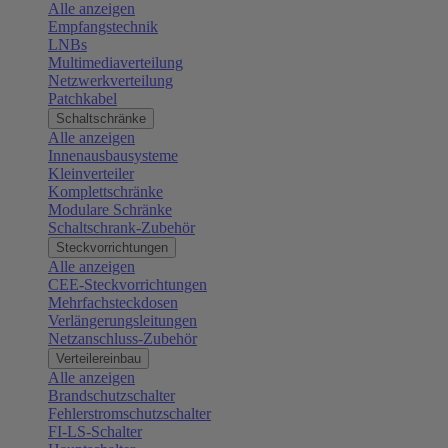
Alle anzeigen
Empfangstechnik
LNBs
Multimediaverteilung
Netzwerkverteilung
Patchkabel
Schaltschränke
Alle anzeigen
Innenausbausysteme
Kleinverteiler
Komplettschränke
Modulare Schränke
Schaltschrank-Zubehör
Steckvorrichtungen
Alle anzeigen
CEE-Steckvorrichtungen
Mehrfachsteckdosen
Verlängerungsleitungen
Netzanschluss-Zubehör
Verteilereinbau
Alle anzeigen
Brandschutzschalter
Fehlerstromschutzschalter
FI-LS-Schalter