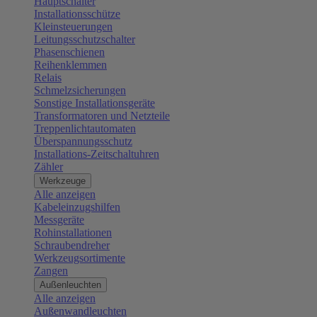
Hauptschalter
Installationsschütze
Kleinsteuerungen
Leitungsschutzschalter
Phasenschienen
Reihenklemmen
Relais
Schmelzsicherungen
Sonstige Installationsgeräte
Transformatoren und Netzteile
Treppenlichtautomaten
Überspannungsschutz
Installations-Zeitschaltuhren
Zähler
Werkzeuge
Alle anzeigen
Kabeleinzugshilfen
Messgeräte
Rohinstallationen
Schraubendreher
Werkzeugsortimente
Zangen
Außenleuchten
Alle anzeigen
Außenwandleuchten