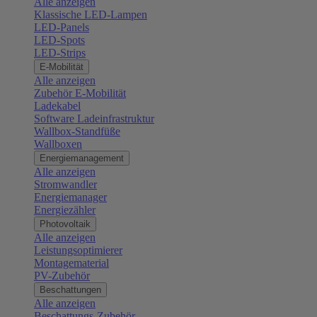
Alle anzeigen
Klassische LED-Lampen
LED-Panels
LED-Spots
LED-Strips
E-Mobilität
Alle anzeigen
Zubehör E-Mobilität
Ladekabel
Software Ladeinfrastruktur
Wallbox-Standfüße
Wallboxen
Energiemanagement
Alle anzeigen
Stromwandler
Energiemanager
Energiezähler
Photovoltaik
Alle anzeigen
Leistungsoptimierer
Montagematerial
PV-Zubehör
Beschattungen
Alle anzeigen
Beschattungs-Zubehör