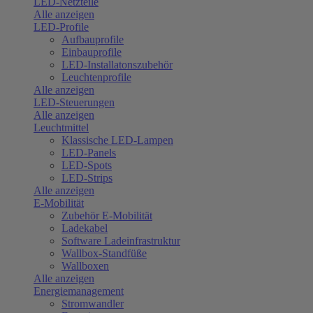
LED-Netzteile
Alle anzeigen
LED-Profile
Aufbauprofile
Einbauprofile
LED-Installatonszubehör
Leuchtenprofile
Alle anzeigen
LED-Steuerungen
Alle anzeigen
Leuchtmittel
Klassische LED-Lampen
LED-Panels
LED-Spots
LED-Strips
Alle anzeigen
E-Mobilität
Zubehör E-Mobilität
Ladekabel
Software Ladeinfrastruktur
Wallbox-Standfüße
Wallboxen
Alle anzeigen
Energiemanagement
Stromwandler