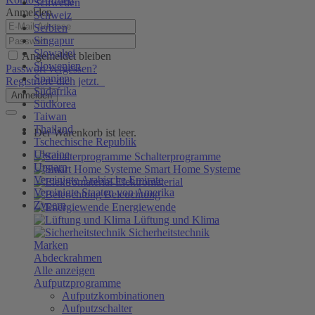
Schweden
Anmelden
Schweiz
Serbien
Singapur
Slowakei
Angemeldet bleiben
Slowenien
Passwort vergessen?
Spanien
Registriere dich jetzt.
Südafrika
Anmelden
Südkorea
Taiwan
Thailand
Der Warenkorb ist leer.
Tschechische Republik
Ukraine
Schalterprogramme
Ungarn
Smart Home Systeme
Vereinigte Arabische Emirate
Elektromaterial
Vereinigte Staaten von Amerika
Beleuchtung
Zypern
Energiewende
Lüftung und Klima
Sicherheitstechnik
Marken
Abdeckrahmen
Alle anzeigen
Aufputzprogramme
Aufputzkombinationen
Aufputzschalter