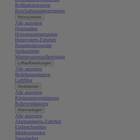
Rollladenmotoren
Beschattungssteuerungen
Heizsysteme
Alle anzeigen
Heizmatten
Heizungssteuerungen
Heizsystem-Zubehör
Raumbediengeräte
Stellantriebe
Warmwasseraufbereitung
Luftaufbereitungen
Alle anzeigen
Belüftungsstutzen
Luftfilter
Ventilatoren
Alle anzeigen
Kleinraumventilatoren
Rohrventilatoren
Alarmanlagen
Alle anzeigen
Alarmanlagen-Zubehör
Einbruchmelder
Meldezentralen
Signalgeber