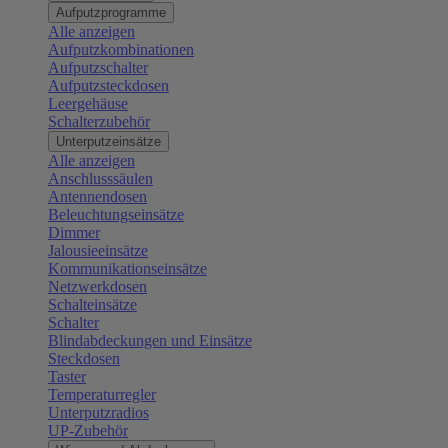
Aufputzprogramme
Alle anzeigen
Aufputzkombinationen
Aufputzschalter
Aufputzsteckdosen
Leergehäuse
Schalterzubehör
Unterputzeinsätze
Alle anzeigen
Anschlusssäulen
Antennendosen
Beleuchtungseinsätze
Dimmer
Jalousieeinsätze
Kommunikationseinsätze
Netzwerkdosen
Schalteinsätze
Schalter
Blindabdeckungen und Einsätze
Steckdosen
Taster
Temperaturregler
Unterputzradios
UP-Zubehör