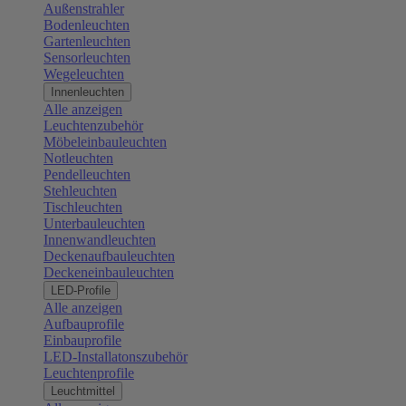
Außenstrahler
Bodenleuchten
Gartenleuchten
Sensorleuchten
Wegeleuchten
Innenleuchten
Alle anzeigen
Leuchtenzubehör
Möbeleinbauleuchten
Notleuchten
Pendelleuchten
Stehleuchten
Tischleuchten
Unterbauleuchten
Innenwandleuchten
Deckenaufbauleuchten
Deckeneinbauleuchten
LED-Profile
Alle anzeigen
Aufbauprofile
Einbauprofile
LED-Installatonszubehör
Leuchtenprofile
Leuchtmittel