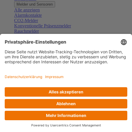
Melder und Sensoren
Alle anzeigen
Alarmkontakte
CO2-Melder
Konventionelle Präsenzmelder
Rauchmelder
Konventionelle Bewegungsmelder
Gefahrenmelder
Zubehör Melder und Sensoren
Türsprechanlagen
Alle anzeigen
Außenstationen
Innenstationen
Klingeltaster und Gongs
Sprechanlagen-Sets
Sprechanlagen-Systemmodule
Zubehör Türkommunikation
Videoüberwachung
Alle anzeigen
Überwachungskameras
Zubehör Videoüberwachung
Zutrittskontrolle
Alle anzeigen
Codetastaturen