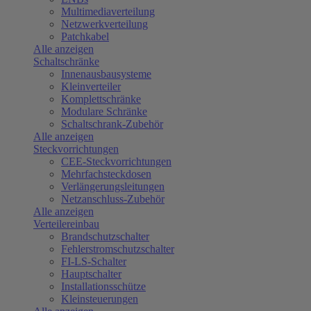
Multimediaverteilung
Netzwerkverteilung
Patchkabel
Alle anzeigen
Schaltschränke
Innenausbausysteme
Kleinverteiler
Komplettschränke
Modulare Schränke
Schaltschrank-Zubehör
Alle anzeigen
Steckvorrichtungen
CEE-Steckvorrichtungen
Mehrfachsteckdosen
Verlängerungsleitungen
Netzanschluss-Zubehör
Alle anzeigen
Verteilereinbau
Brandschutzschalter
Fehlerstromschutzschalter
FI-LS-Schalter
Hauptschalter
Installationsschütze
Kleinsteuerungen