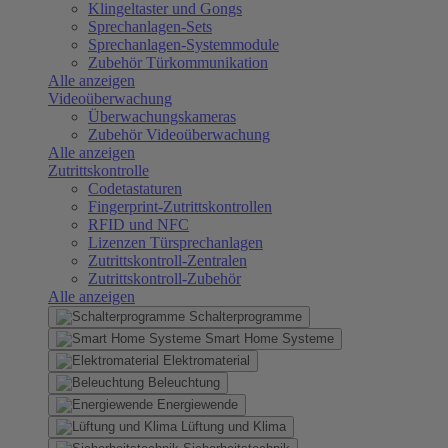
Klingeltaster und Gongs
Sprechanlagen-Sets
Sprechanlagen-Systemmodule
Zubehör Türkommunikation
Alle anzeigen
Videoüberwachung
Überwachungskameras
Zubehör Videoüberwachung
Alle anzeigen
Zutrittskontrolle
Codetastaturen
Fingerprint-Zutrittskontrollen
RFID und NFC
Lizenzen Türsprechanlagen
Zutrittskontroll-Zentralen
Zutrittskontroll-Zubehör
Alle anzeigen
Schalterprogramme
Smart Home Systeme
Elektromaterial
Beleuchtung
Energiewende
Lüftung und Klima