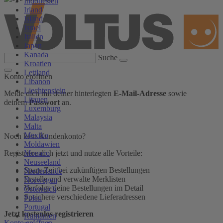
Indonesien
Irland
Island
Israel
Italien
Japan
Kanada
Suche
Kroatien
Lettland
Konto eröffnen
Libanon
Liechtenstein
Melde dich mit deiner hinterlegten
E-Mail-Adresse
sowie
Litauen
deinem
Passwort
an.
Luxemburg
Malaysia
Malta
Mexiko
Noch kein Kundenkonto?
Moldawien
Monaco
Registriere dich jetzt und nutze alle Vorteile:
Neuseeland
Spare Zeit bei zukünftigen Bestellungen
Niederlande
Erstelle und verwalte Merklisten
Norwegen
Verfolge deine Bestellungen im Detail
Österreich
Speichere verschiedene Lieferadressen
Polen
Portugal
Jetzt kostenlos registrieren
Rumänien
Konto eröffnen