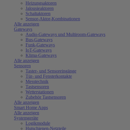
Heizungsaktoren
Jalousieaktoren
Schaltaktoren
Sensor-Aktor-Kombinationen
Alle anzeigen
Gateways
Audio-Gateways und Multiroom-Gateways
Bus-Gateways
Funk-Gateways
IoT-Gateways
Klima-Gateways
Alle anzeigen
Sensoren
Taster- und Sensoreingänge
Tür- und Fensterkontakte
Messtechnik
Tastsensoren
Wetterstationen
Zubehör Tastsensoren
Alle anzeigen
Smart Home Apps
Alle anzeigen
Systemgeräte
Logikmodule
Hutschienen-Netzteile