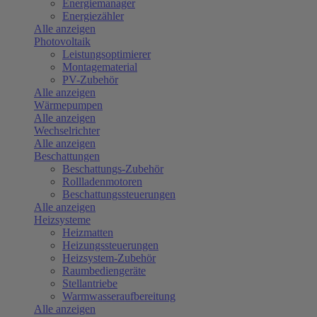
Energiemanager
Energiezähler
Alle anzeigen
Photovoltaik
Leistungsoptimierer
Montagematerial
PV-Zubehör
Alle anzeigen
Wärmepumpen
Alle anzeigen
Wechselrichter
Alle anzeigen
Beschattungen
Beschattungs-Zubehör
Rollladenmotoren
Beschattungssteuerungen
Alle anzeigen
Heizsysteme
Heizmatten
Heizungssteuerungen
Heizsystem-Zubehör
Raumbediengeräte
Stellantriebe
Warmwasseraufbereitung
Alle anzeigen