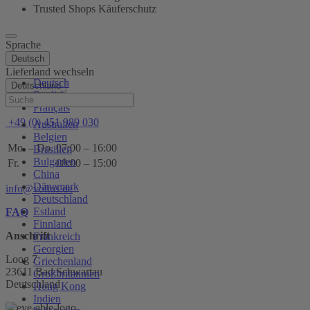
Trusted Shops Käuferschutz
Sprache
Deutsch
Lieferland wechseln
Deutsch
Deutschland
English
Hilfe
Français
+49 (0) 451 989 030
Australien
Belgien
Mo. – Do.
07:00 – 16:00
Brasilien
Bulgarien
Fr.
08:00 – 15:00
China
Dänemark
info@voltus.de
Deutschland
Estland
FAQ
Finnland
Anschrift
Frankreich
Georgien
Loog 7
Griechenland
23611 Bad Schwartau
Großbritannien
Deutschland
Hong Kong
Indien