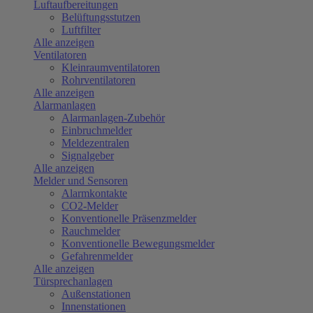
Luftaufbereitungen
Belüftungsstutzen
Luftfilter
Alle anzeigen
Ventilatoren
Kleinraumventilatoren
Rohrventilatoren
Alle anzeigen
Alarmanlagen
Alarmanlagen-Zubehör
Einbruchmelder
Meldezentralen
Signalgeber
Alle anzeigen
Melder und Sensoren
Alarmkontakte
CO2-Melder
Konventionelle Präsenzmelder
Rauchmelder
Konventionelle Bewegungsmelder
Gefahrenmelder
Alle anzeigen
Türsprechanlagen
Außenstationen
Innenstationen