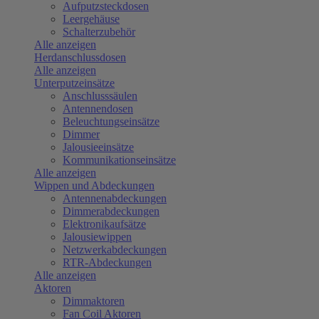
Aufputzsteckdosen
Leergehäuse
Schalterzubehör
Alle anzeigen
Herdanschlussdosen
Alle anzeigen
Unterputzeinsätze
Anschlusssäulen
Antennendosen
Beleuchtungseinsätze
Dimmer
Jalousieeinsätze
Kommunikationseinsätze
Alle anzeigen
Wippen und Abdeckungen
Antennenabdeckungen
Dimmerabdeckungen
Elektronikaufsätze
Jalousiewippen
Netzwerkabdeckungen
RTR-Abdeckungen
Alle anzeigen
Aktoren
Dimmaktoren
Fan Coil Aktoren