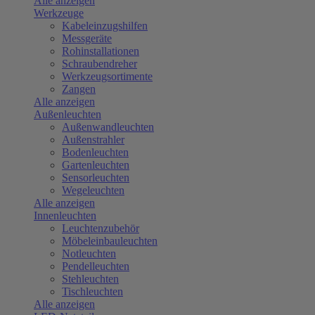
Alle anzeigen
Werkzeuge
Kabeleinzugshilfen
Messgeräte
Rohinstallationen
Schraubendreher
Werkzeugsortimente
Zangen
Alle anzeigen
Außenleuchten
Außenwandleuchten
Außenstrahler
Bodenleuchten
Gartenleuchten
Sensorleuchten
Wegeleuchten
Alle anzeigen
Innenleuchten
Leuchtenzubehör
Möbeleinbauleuchten
Notleuchten
Pendelleuchten
Stehleuchten
Tischleuchten
Alle anzeigen