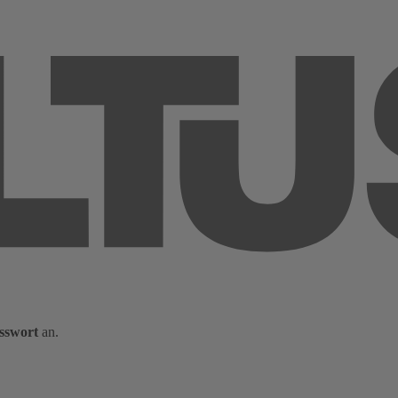
sswort
an.