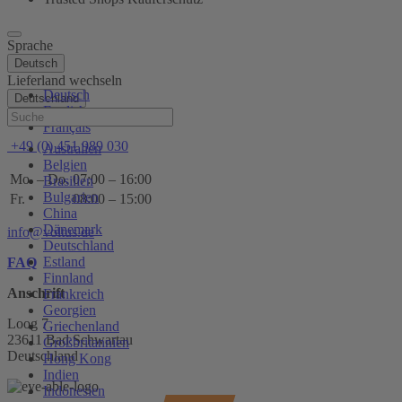
Sprache
Deutsch
Lieferland wechseln
Deutsch
Deutschland
English
Hilfe
Français
+49 (0) 451 989 030
Australien
Belgien
Mo. – Do.
07:00 – 16:00
Brasilien
Bulgarien
Fr.
08:00 – 15:00
China
Dänemark
info@voltus.de
Deutschland
Estland
FAQ
Finnland
Anschrift
Frankreich
Georgien
Loog 7
Griechenland
23611 Bad Schwartau
Großbritannien
Deutschland
Hong Kong
Indien
Indonesien