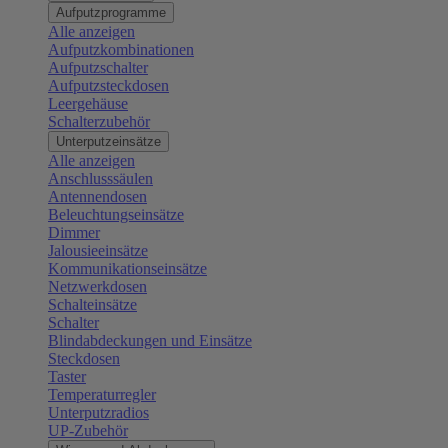
Aufputzprogramme
Alle anzeigen
Aufputzkombinationen
Aufputzschalter
Aufputzsteckdosen
Leergehäuse
Schalterzubehör
Unterputzeinsätze
Alle anzeigen
Anschlusssäulen
Antennendosen
Beleuchtungseinsätze
Dimmer
Jalousieeinsätze
Kommunikationseinsätze
Netzwerkdosen
Schalteinsätze
Schalter
Blindabdeckungen und Einsätze
Steckdosen
Taster
Temperaturregler
Unterputzradios
UP-Zubehör