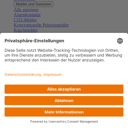
Melder und Sensoren
Alle anzeigen
Alarmkontakte
CO2-Melder
Konventionelle Präsenzmelder
Rauchmelder
Konventionelle Bewegungsmelder
Gefahrenmelder
Zubehör Melder und Sensoren
Türsprechanlagen
Alle anzeigen
Außenstationen
Innenstationen
Klingeltaster und Gongs
Sprechanlagen-Sets
Sprechanlagen-Systemmodule
Zubehör Türkommunikation
Videoüberwachung
Alle anzeigen
Überwachungskameras
Zubehör Videoüberwachung
Zutrittskontrolle
Alle anzeigen
Codetastaturen