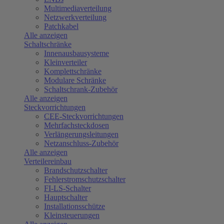
Multimediaverteilung
Netzwerkverteilung
Patchkabel
Alle anzeigen
Schaltschränke
Innenausbausysteme
Kleinverteiler
Komplettschränke
Modulare Schränke
Schaltschrank-Zubehör
Alle anzeigen
Steckvorrichtungen
CEE-Steckvorrichtungen
Mehrfachsteckdosen
Verlängerungsleitungen
Netzanschluss-Zubehör
Alle anzeigen
Verteilereinbau
Brandschutzschalter
Fehlerstromschutzschalter
FI-LS-Schalter
Hauptschalter
Installationsschütze
Kleinsteuerungen