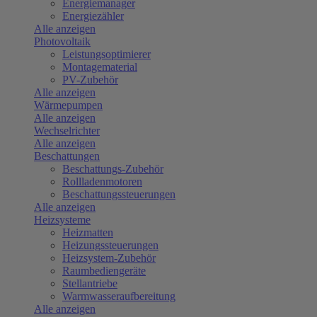
Energiemanager
Energiezähler
Alle anzeigen
Photovoltaik
Leistungsoptimierer
Montagematerial
PV-Zubehör
Alle anzeigen
Wärmepumpen
Alle anzeigen
Wechselrichter
Alle anzeigen
Beschattungen
Beschattungs-Zubehör
Rollladenmotoren
Beschattungssteuerungen
Alle anzeigen
Heizsysteme
Heizmatten
Heizungssteuerungen
Heizsystem-Zubehör
Raumbediengeräte
Stellantriebe
Warmwasseraufbereitung
Alle anzeigen