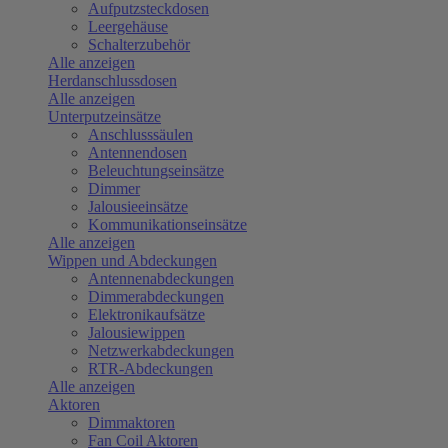
Aufputzsteckdosen
Leergehäuse
Schalterzubehör
Alle anzeigen
Herdanschlussdosen
Alle anzeigen
Unterputzeinsätze
Anschlusssäulen
Antennendosen
Beleuchtungseinsätze
Dimmer
Jalousieeinsätze
Kommunikationseinsätze
Alle anzeigen
Wippen und Abdeckungen
Antennenabdeckungen
Dimmerabdeckungen
Elektronikaufsätze
Jalousiewippen
Netzwerkabdeckungen
RTR-Abdeckungen
Alle anzeigen
Aktoren
Dimmaktoren
Fan Coil Aktoren