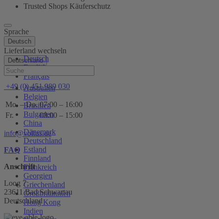
Trusted Shops Käuferschutz
Sprache
Deutsch
Lieferland wechseln
Deutsch
Deutschland
English
Hilfe
Français
+49 (0) 451 989 030
Australien
Belgien
Mo. – Do.
07:00 – 16:00
Brasilien
Bulgarien
Fr.
08:00 – 15:00
China
Dänemark
info@voltus.de
Deutschland
Estland
FAQ
Finnland
Anschrift
Frankreich
Georgien
Loog 7
Griechenland
23611 Bad Schwartau
Großbritannien
Deutschland
Hong Kong
Indien