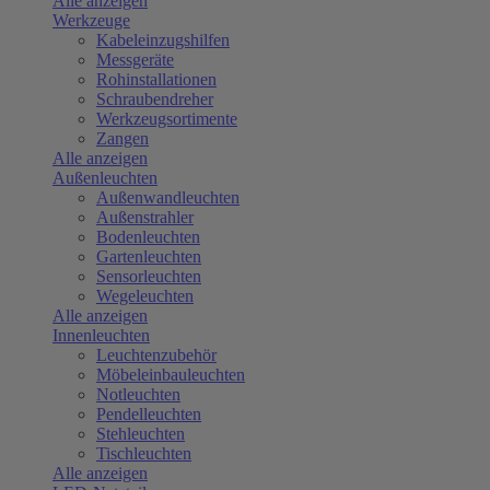
Alle anzeigen
Werkzeuge
Kabeleinzugshilfen
Messgeräte
Rohinstallationen
Schraubendreher
Werkzeugsortimente
Zangen
Alle anzeigen
Außenleuchten
Außenwandleuchten
Außenstrahler
Bodenleuchten
Gartenleuchten
Sensorleuchten
Wegeleuchten
Alle anzeigen
Innenleuchten
Leuchtenzubehör
Möbeleinbauleuchten
Notleuchten
Pendelleuchten
Stehleuchten
Tischleuchten
Alle anzeigen