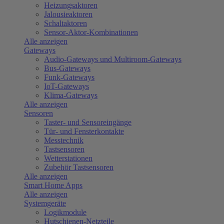
Heizungsaktoren
Jalousieaktoren
Schaltaktoren
Sensor-Aktor-Kombinationen
Alle anzeigen
Gateways
Audio-Gateways und Multiroom-Gateways
Bus-Gateways
Funk-Gateways
IoT-Gateways
Klima-Gateways
Alle anzeigen
Sensoren
Taster- und Sensoreingänge
Tür- und Fensterkontakte
Messtechnik
Tastsensoren
Wetterstationen
Zubehör Tastsensoren
Alle anzeigen
Smart Home Apps
Alle anzeigen
Systemgeräte
Logikmodule
Hutschienen-Netzteile