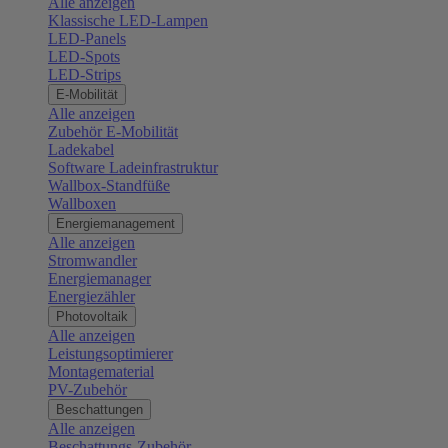
Alle anzeigen
Klassische LED-Lampen
LED-Panels
LED-Spots
LED-Strips
E-Mobilität
Alle anzeigen
Zubehör E-Mobilität
Ladekabel
Software Ladeinfrastruktur
Wallbox-Standfüße
Wallboxen
Energiemanagement
Alle anzeigen
Stromwandler
Energiemanager
Energiezähler
Photovoltaik
Alle anzeigen
Leistungsoptimierer
Montagematerial
PV-Zubehör
Beschattungen
Alle anzeigen
Beschattungs-Zubehör