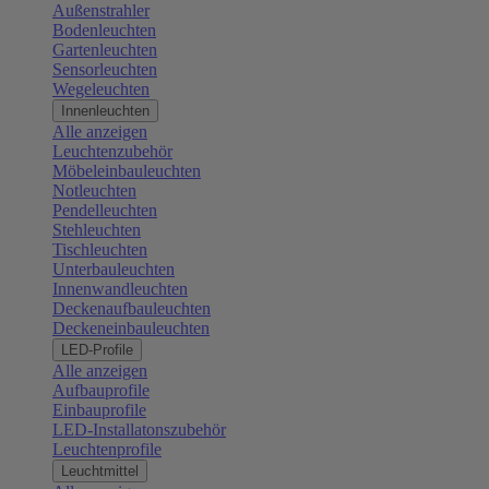
Außenstrahler
Bodenleuchten
Gartenleuchten
Sensorleuchten
Wegeleuchten
Innenleuchten
Alle anzeigen
Leuchtenzubehör
Möbeleinbauleuchten
Notleuchten
Pendelleuchten
Stehleuchten
Tischleuchten
Unterbauleuchten
Innenwandleuchten
Deckenaufbauleuchten
Deckeneinbauleuchten
LED-Profile
Alle anzeigen
Aufbauprofile
Einbauprofile
LED-Installatonszubehör
Leuchtenprofile
Leuchtmittel