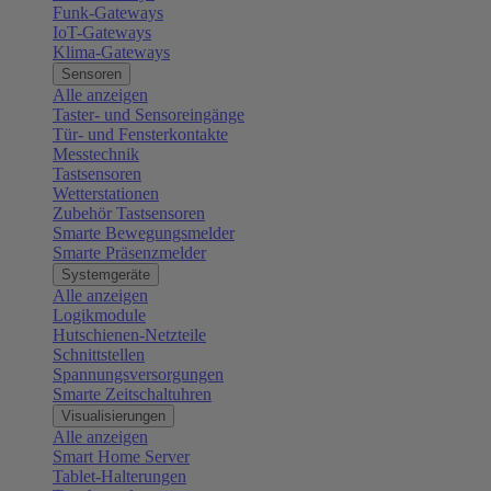
Funk-Gateways
IoT-Gateways
Klima-Gateways
Sensoren
Alle anzeigen
Taster- und Sensoreingänge
Tür- und Fensterkontakte
Messtechnik
Tastsensoren
Wetterstationen
Zubehör Tastsensoren
Smarte Bewegungsmelder
Smarte Präsenzmelder
Systemgeräte
Alle anzeigen
Logikmodule
Hutschienen-Netzteile
Schnittstellen
Spannungsversorgungen
Smarte Zeitschaltuhren
Visualisierungen
Alle anzeigen
Smart Home Server
Tablet-Halterungen