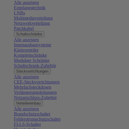
Alle anzeigen
Empfangstechnik
LNBs
Multimediaverteilung
Netzwerkverteilung
Patchkabel
Schaltschränke
Alle anzeigen
Innenausbausysteme
Kleinverteiler
Komplettschränke
Modulare Schränke
Schaltschrank-Zubehör
Steckvorrichtungen
Alle anzeigen
CEE-Steckvorrichtungen
Mehrfachsteckdosen
Verlängerungsleitungen
Netzanschluss-Zubehör
Verteilereinbau
Alle anzeigen
Brandschutzschalter
Fehlerstromschutzschalter
FI-LS-Schalter