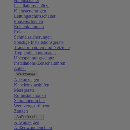
Hauptschalter
Installationsschütze
Kleinsteuerungen
Leitungsschutzschalter
Phasenschienen
Reihenklemmen
Relais
Schmelzsicherungen
Sonstige Installationsgeräte
Transformatoren und Netzteile
Treppenlichtautomaten
Überspannungsschutz
Installations-Zeitschaltuhren
Zähler
Werkzeuge
Alle anzeigen
Kabeleinzugshilfen
Messgeräte
Rohinstallationen
Schraubendreher
Werkzeugsortimente
Zangen
Außenleuchten
Alle anzeigen
Außenwandleuchten