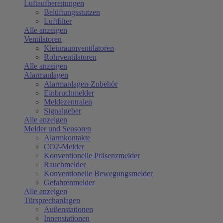
Luftaufbereitungen
Belüftungsstutzen
Luftfilter
Alle anzeigen
Ventilatoren
Kleinraumventilatoren
Rohrventilatoren
Alle anzeigen
Alarmanlagen
Alarmanlagen-Zubehör
Einbruchmelder
Meldezentralen
Signalgeber
Alle anzeigen
Melder und Sensoren
Alarmkontakte
CO2-Melder
Konventionelle Präsenzmelder
Rauchmelder
Konventionelle Bewegungsmelder
Gefahrenmelder
Alle anzeigen
Türsprechanlagen
Außenstationen
Innenstationen