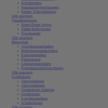
Schnittstellen
Spannungsversorgungen
Smarte Zeitschaltuhren
Alle anzeigen
Visualisierungen
Smart Home Server
Tablet-Halterungen
Touchpanels
Alle anzeigen
Blitzschutz
Anschlussmaterialien
Befestigungsmaterialien
Erdermaterialien
Fangstangen
Leitungsmaterialien
Potentialausgleichsschienen
Alle anzeigen
Gerätedosen
Abzweigdosen
Abzweigkästen
Gerätedosen-Zubehör
Geräteträger
Leuchtenauslässe
Schalterdosen
Alle anzeigen