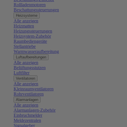
Rollladenmotoren
Beschattungssteuerungen
Heizsysteme
Alle anzeigen
Heizmatten
Heizungssteuerungen
Heizsystem-Zubehör
Raumbediengeräte
Stellantriebe
Warmwasseraufbereitung
Luftaufbereitungen
Alle anzeigen
Belüftungsstutzen
Luftfilter
Ventilatoren
Alle anzeigen
Kleinraumventilatoren
Rohrventilatoren
Alarmanlagen
Alle anzeigen
Alarmanlagen-Zubehör
Einbruchmelder
Meldezentralen
Signalgeber