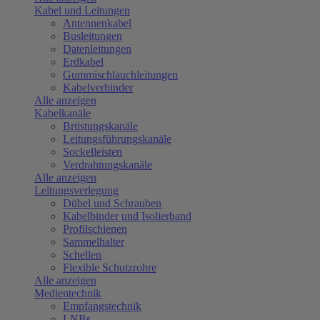
Kabel und Leitungen
Antennenkabel
Busleitungen
Datenleitungen
Erdkabel
Gummischlauchleitungen
Kabelverbinder
Alle anzeigen
Kabelkanäle
Brüstungskanäle
Leitungsführungskanäle
Sockelleisten
Verdrahtungskanäle
Alle anzeigen
Leitungsverlegung
Dübel und Schrauben
Kabelbinder und Isolierband
Profilschienen
Sammelhalter
Schellen
Flexible Schutzrohre
Alle anzeigen
Medientechnik
Empfangstechnik
LNBs