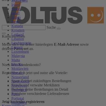
Indonesien
Irland
Island
Israel
Italien
Japan
Kanada
Suche
Kroatien
Lettland
Konto eröffnen
Libanon
Liechtenstein
Melde dich mit deiner hinterlegten
E-Mail-Adresse
sowie
Litauen
deinem
Passwort
an.
Luxemburg
Malaysia
Malta
Mexiko
Noch kein Kundenkonto?
Moldawien
Monaco
Registriere dich jetzt und nutze alle Vorteile:
Neuseeland
Spare Zeit bei zukünftigen Bestellungen
Niederlande
Erstelle und verwalte Merklisten
Norwegen
Verfolge deine Bestellungen im Detail
Österreich
Speichere verschiedene Lieferadressen
Polen
Portugal
Jetzt kostenlos registrieren
Rumänien
Konto eröffnen