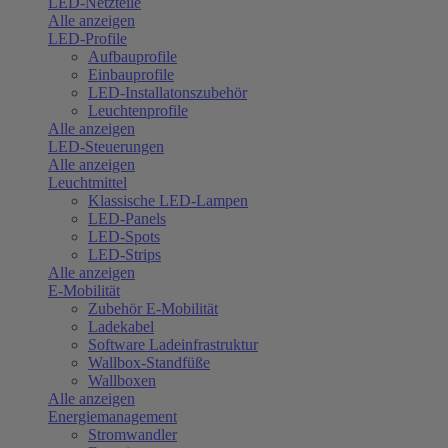
LED-Netzteile
Alle anzeigen
LED-Profile
Aufbauprofile
Einbauprofile
LED-Installatonszubehör
Leuchtenprofile
Alle anzeigen
LED-Steuerungen
Alle anzeigen
Leuchtmittel
Klassische LED-Lampen
LED-Panels
LED-Spots
LED-Strips
Alle anzeigen
E-Mobilität
Zubehör E-Mobilität
Ladekabel
Software Ladeinfrastruktur
Wallbox-Standfüße
Wallboxen
Alle anzeigen
Energiemanagement
Stromwandler