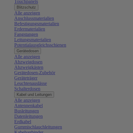
Touchpanels
Blitzschutz
Alle anzeigen
Anschlussmaterialien
Befestigungsmaterialien
Erdermaterialien
Fangstangen
Leitungsmaterialien
Potentialausgleichsschienen
Gerätedosen
Alle anzeigen
Abzweigdosen
Abzweigkästen
Gerätedosen-Zubehör
Geräteträger
Leuchtenauslässe
Schalterdosen
Kabel und Leitungen
Alle anzeigen
Antennenkabel
Busleitungen
Datenleitungen
Erdkabel
Gummischlauchleitungen
Kabelverbinder