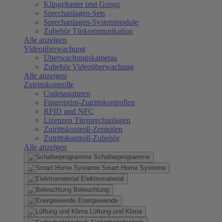
Klingeltaster und Gongs
Sprechanlagen-Sets
Sprechanlagen-Systemmodule
Zubehör Türkommunikation
Alle anzeigen
Videoüberwachung
Überwachungskameras
Zubehör Videoüberwachung
Alle anzeigen
Zutrittskontrolle
Codetastaturen
Fingerprint-Zutrittskontrollen
RFID und NFC
Lizenzen Türsprechanlagen
Zutrittskontroll-Zentralen
Zutrittskontroll-Zubehör
Alle anzeigen
Schalterprogramme
Smart Home Systeme
Elektromaterial
Beleuchtung
Energiewende
Lüftung und Klima