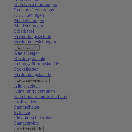
Kabelverschraubungen
Lautsprecherleitungen
LED-Leitungen
Mantelleitungen
Meldeleitungen
Solarkabel
Verbindungstechnik
Verdrahtungsleitungen
Kabelkanäle
Alle anzeigen
Brüstungskanäle
Leitungsführungskanäle
Sockelleisten
Verdrahtungskanäle
Leitungsverlegung
Alle anzeigen
Dübel und Schrauben
Kabelbinder und Isolierband
Profilschienen
Sammelhalter
Schellen
Flexible Schutzrohre
Stangenrohre
Medientechnik