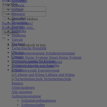
Schweden
Anmelden
Schweiz
Serbien
Singapur
Slowakei
Angemeldet bleiben
Slowenien
Passwort vergessen?
Spanien
Registriere dich jetzt.
Südafrika
Anmelden
Südkorea
Taiwan
Thailand
Der Warenkorb ist leer.
Tschechische Republik
Ukraine
Schalterprogramme
Ungarn
Smart Home Systeme
Vereinigte Arabische Emirate
Elektromaterial
Vereinigte Staaten von Amerika
Beleuchtung
Zypern
Energiewende
Lüftung und Klima
Sicherheitstechnik
Marken
Abdeckrahmen
Alle anzeigen
Aufputzprogramme
Aufputzkombinationen
Aufputzschalter