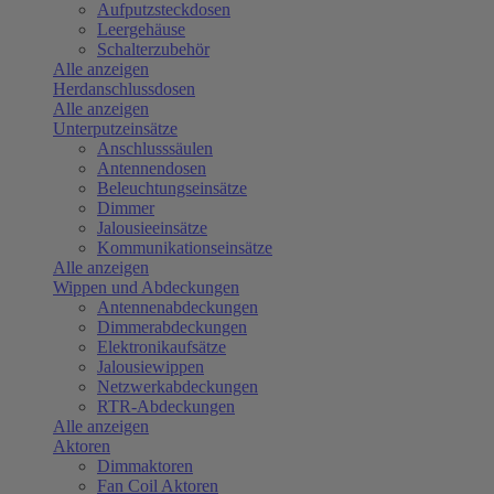
Aufputzsteckdosen
Leergehäuse
Schalterzubehör
Alle anzeigen
Herdanschlussdosen
Alle anzeigen
Unterputzeinsätze
Anschlusssäulen
Antennendosen
Beleuchtungseinsätze
Dimmer
Jalousieeinsätze
Kommunikationseinsätze
Alle anzeigen
Wippen und Abdeckungen
Antennenabdeckungen
Dimmerabdeckungen
Elektronikaufsätze
Jalousiewippen
Netzwerkabdeckungen
RTR-Abdeckungen
Alle anzeigen
Aktoren
Dimmaktoren
Fan Coil Aktoren