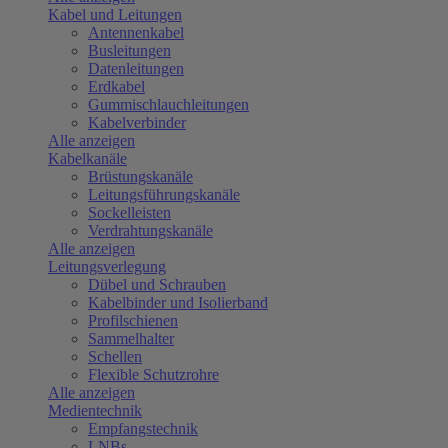
Kabel und Leitungen
Antennenkabel
Busleitungen
Datenleitungen
Erdkabel
Gummischlauchleitungen
Kabelverbinder
Alle anzeigen
Kabelkanäle
Brüstungskanäle
Leitungsführungskanäle
Sockelleisten
Verdrahtungskanäle
Alle anzeigen
Leitungsverlegung
Dübel und Schrauben
Kabelbinder und Isolierband
Profilschienen
Sammelhalter
Schellen
Flexible Schutzrohre
Alle anzeigen
Medientechnik
Empfangstechnik
LNBs