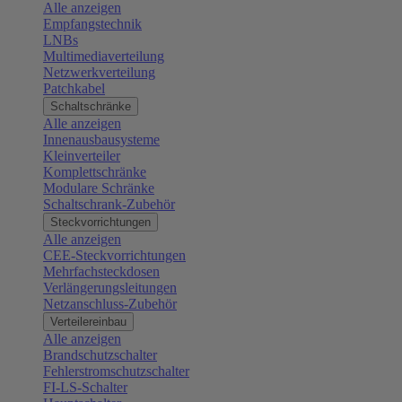
Alle anzeigen
Empfangstechnik
LNBs
Multimediaverteilung
Netzwerkverteilung
Patchkabel
Schaltschränke
Alle anzeigen
Innenausbausysteme
Kleinverteiler
Komplettschränke
Modulare Schränke
Schaltschrank-Zubehör
Steckvorrichtungen
Alle anzeigen
CEE-Steckvorrichtungen
Mehrfachsteckdosen
Verlängerungsleitungen
Netzanschluss-Zubehör
Verteilereinbau
Alle anzeigen
Brandschutzschalter
Fehlerstromschutzschalter
FI-LS-Schalter