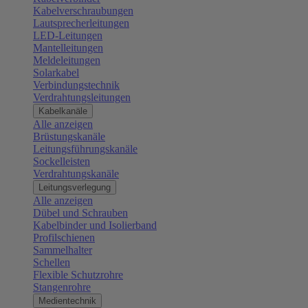
Kabelverschraubungen
Lautsprecherleitungen
LED-Leitungen
Mantelleitungen
Meldeleitungen
Solarkabel
Verbindungstechnik
Verdrahtungsleitungen
Kabelkanäle
Alle anzeigen
Brüstungskanäle
Leitungsführungskanäle
Sockelleisten
Verdrahtungskanäle
Leitungsverlegung
Alle anzeigen
Dübel und Schrauben
Kabelbinder und Isolierband
Profilschienen
Sammelhalter
Schellen
Flexible Schutzrohre
Stangenrohre
Medientechnik