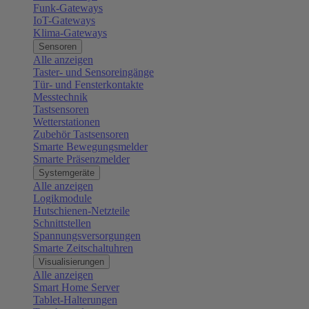
Funk-Gateways
IoT-Gateways
Klima-Gateways
Sensoren
Alle anzeigen
Taster- und Sensoreingänge
Tür- und Fensterkontakte
Messtechnik
Tastsensoren
Wetterstationen
Zubehör Tastsensoren
Smarte Bewegungsmelder
Smarte Präsenzmelder
Systemgeräte
Alle anzeigen
Logikmodule
Hutschienen-Netzteile
Schnittstellen
Spannungsversorgungen
Smarte Zeitschaltuhren
Visualisierungen
Alle anzeigen
Smart Home Server
Tablet-Halterungen