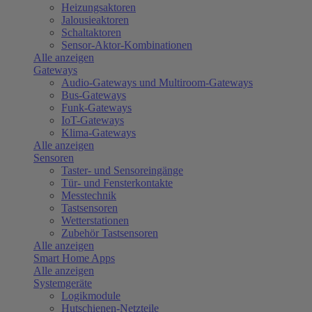
Heizungsaktoren
Jalousieaktoren
Schaltaktoren
Sensor-Aktor-Kombinationen
Alle anzeigen
Gateways
Audio-Gateways und Multiroom-Gateways
Bus-Gateways
Funk-Gateways
IoT-Gateways
Klima-Gateways
Alle anzeigen
Sensoren
Taster- und Sensoreingänge
Tür- und Fensterkontakte
Messtechnik
Tastsensoren
Wetterstationen
Zubehör Tastsensoren
Alle anzeigen
Smart Home Apps
Alle anzeigen
Systemgeräte
Logikmodule
Hutschienen-Netzteile