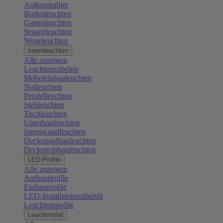
Außenstrahler
Bodenleuchten
Gartenleuchten
Sensorleuchten
Wegeleuchten
Innenleuchten
Alle anzeigen
Leuchtenzubehör
Möbeleinbauleuchten
Notleuchten
Pendelleuchten
Stehleuchten
Tischleuchten
Unterbauleuchten
Innenwandleuchten
Deckenaufbauleuchten
Deckeneinbauleuchten
LED-Profile
Alle anzeigen
Aufbauprofile
Einbauprofile
LED-Installatonszubehör
Leuchtenprofile
Leuchtmittel