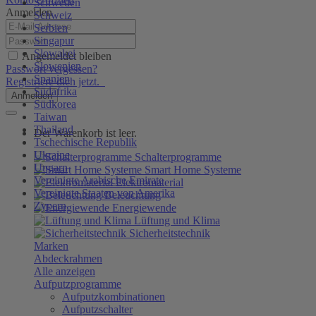
Schweden
Anmelden
Schweiz
Serbien
Singapur
Slowakei
Angemeldet bleiben
Slowenien
Passwort vergessen?
Spanien
Registriere dich jetzt.
Südafrika
Anmelden
Südkorea
Taiwan
Thailand
Der Warenkorb ist leer.
Tschechische Republik
Ukraine
Schalterprogramme
Ungarn
Smart Home Systeme
Vereinigte Arabische Emirate
Elektromaterial
Vereinigte Staaten von Amerika
Beleuchtung
Zypern
Energiewende
Lüftung und Klima
Sicherheitstechnik
Marken
Abdeckrahmen
Alle anzeigen
Aufputzprogramme
Aufputzkombinationen
Aufputzschalter