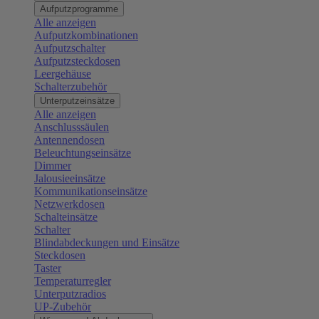
Aufputzprogramme
Alle anzeigen
Aufputzkombinationen
Aufputzschalter
Aufputzsteckdosen
Leergehäuse
Schalterzubehör
Unterputzeinsätze
Alle anzeigen
Anschlusssäulen
Antennendosen
Beleuchtungseinsätze
Dimmer
Jalousieeinsätze
Kommunikationseinsätze
Netzwerkdosen
Schalteinsätze
Schalter
Blindabdeckungen und Einsätze
Steckdosen
Taster
Temperaturregler
Unterputzradios
UP-Zubehör