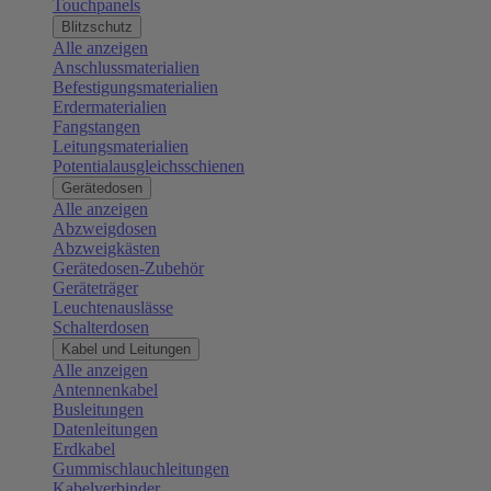
Touchpanels
Blitzschutz
Alle anzeigen
Anschlussmaterialien
Befestigungsmaterialien
Erdermaterialien
Fangstangen
Leitungsmaterialien
Potentialausgleichsschienen
Gerätedosen
Alle anzeigen
Abzweigdosen
Abzweigkästen
Gerätedosen-Zubehör
Geräteträger
Leuchtenauslässe
Schalterdosen
Kabel und Leitungen
Alle anzeigen
Antennenkabel
Busleitungen
Datenleitungen
Erdkabel
Gummischlauchleitungen
Kabelverbinder