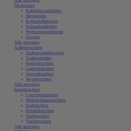
Alle anzeigen
Werkzeuge
Kabeleinzugshilfen
Messgeräte
Rohinstallationen
Schraubendreher
Werkzeugsortimente
Zangen
Alle anzeigen
Außenleuchten
Außenwandleuchten
Außenstrahler
Bodenleuchten
Gartenleuchten
Sensorleuchten
Wegeleuchten
Alle anzeigen
Innenleuchten
Leuchtenzubehör
Möbeleinbauleuchten
Notleuchten
Pendelleuchten
Stehleuchten
Tischleuchten
Alle anzeigen