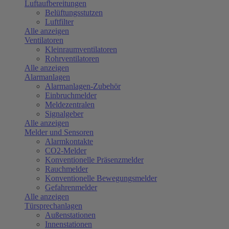
Luftaufbereitungen
Belüftungsstutzen
Luftfilter
Alle anzeigen
Ventilatoren
Kleinraumventilatoren
Rohrventilatoren
Alle anzeigen
Alarmanlagen
Alarmanlagen-Zubehör
Einbruchmelder
Meldezentralen
Signalgeber
Alle anzeigen
Melder und Sensoren
Alarmkontakte
CO2-Melder
Konventionelle Präsenzmelder
Rauchmelder
Konventionelle Bewegungsmelder
Gefahrenmelder
Alle anzeigen
Türsprechanlagen
Außenstationen
Innenstationen