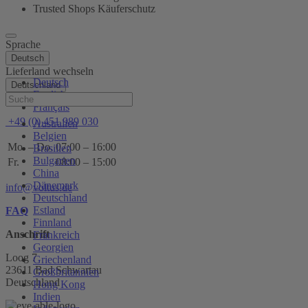
Trusted Shops Käuferschutz
Sprache
Deutsch
Lieferland wechseln
Deutsch
Deutschland
English
Hilfe
Français
+49 (0) 451 989 030
Australien
Belgien
Mo. – Do.
07:00 – 16:00
Brasilien
Bulgarien
Fr.
08:00 – 15:00
China
Dänemark
info@voltus.de
Deutschland
Estland
FAQ
Finnland
Anschrift
Frankreich
Georgien
Loog 7
Griechenland
23611 Bad Schwartau
Großbritannien
Deutschland
Hong Kong
Indien