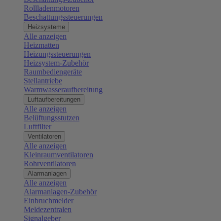
Rollladenmotoren
Beschattungssteuerungen
Heizsysteme
Alle anzeigen
Heizmatten
Heizungssteuerungen
Heizsystem-Zubehör
Raumbediengeräte
Stellantriebe
Warmwasseraufbereitung
Luftaufbereitungen
Alle anzeigen
Belüftungsstutzen
Luftfilter
Ventilatoren
Alle anzeigen
Kleinraumventilatoren
Rohrventilatoren
Alarmanlagen
Alle anzeigen
Alarmanlagen-Zubehör
Einbruchmelder
Meldezentralen
Signalgeber