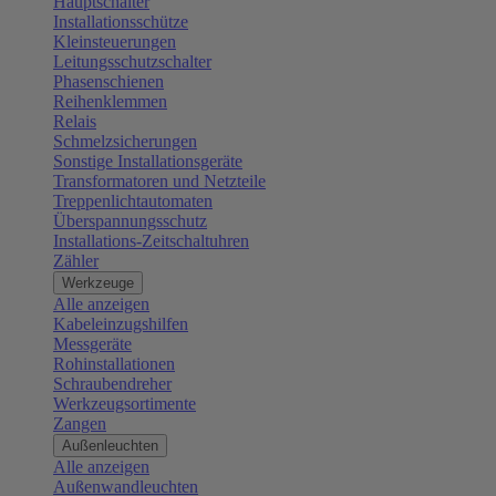
Hauptschalter
Installationsschütze
Kleinsteuerungen
Leitungsschutzschalter
Phasenschienen
Reihenklemmen
Relais
Schmelzsicherungen
Sonstige Installationsgeräte
Transformatoren und Netzteile
Treppenlichtautomaten
Überspannungsschutz
Installations-Zeitschaltuhren
Zähler
Werkzeuge
Alle anzeigen
Kabeleinzugshilfen
Messgeräte
Rohinstallationen
Schraubendreher
Werkzeugsortimente
Zangen
Außenleuchten
Alle anzeigen
Außenwandleuchten