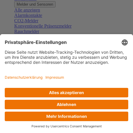
Melder und Sensoren
Alle anzeigen
Alarmkontakte
CO2-Melder
Konventionelle Präsenzmelder
Rauchmelder
Konventionelle Bewegungsmelder
Gefahrenmelder
Zubehör Melder und Sensoren
Türsprechanlagen
Alle anzeigen
Außenstationen
Innenstationen
Klingeltaster und Gongs
Sprechanlagen-Sets
Sprechanlagen-Systemmodule
Zubehör Türkommunikation
Videoüberwachung
Alle anzeigen
Überwachungskameras
Zubehör Videoüberwachung
Zutrittskontrolle
Alle anzeigen
Codetastaturen