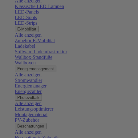
Alle anzeigen
Klassische LED-Lampen
LED-Panels
LED-Spots
LED-Strips
E-Mobilität
Alle anzeigen
Zubehör E-Mobilität
Ladekabel
Software Ladeinfrastruktur
Wallbox-Standfüße
Wallboxen
Energiemanagement
Alle anzeigen
Stromwandler
Energiemanager
Energiezähler
Photovoltaik
Alle anzeigen
Leistungsoptimierer
Montagematerial
PV-Zubehör
Beschattungen
Alle anzeigen
Beschattungs-Zubehör