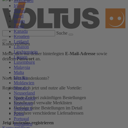
Indonesien
Irland
Island
Israel
Italien
Japan
Kanada
Suche
Kroatien
Lettland
Konto eröffnen
Libanon
Liechtenstein
Melde dich mit deiner hinterlegten
E-Mail-Adresse
sowie
Litauen
deinem
Passwort
an.
Luxemburg
Malaysia
Malta
Mexiko
Noch kein Kundenkonto?
Moldawien
Monaco
Registriere dich jetzt und nutze alle Vorteile:
Neuseeland
Spare Zeit bei zukünftigen Bestellungen
Niederlande
Erstelle und verwalte Merklisten
Norwegen
Verfolge deine Bestellungen im Detail
Österreich
Speichere verschiedene Lieferadressen
Polen
Portugal
Jetzt kostenlos registrieren
Rumänien
Konto eröffnen