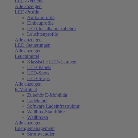
LED-Netzteile
Alle anzeigen
LED-Profile
Aufbauprofile
Einbauprofile
LED-Installatonszubehör
Leuchtenprofile
Alle anzeigen
LED-Steuerungen
Alle anzeigen
Leuchtmittel
Klassische LED-Lampen
LED-Panels
LED-Spots
LED-Strips
Alle anzeigen
E-Mobilität
Zubehör E-Mobilität
Ladekabel
Software Ladeinfrastruktur
Wallbox-Standfüße
Wallboxen
Alle anzeigen
Energiemanagement
Stromwandler