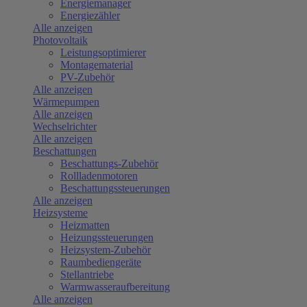
Energiemanager
Energiezähler
Alle anzeigen
Photovoltaik
Leistungsoptimierer
Montagematerial
PV-Zubehör
Alle anzeigen
Wärmepumpen
Alle anzeigen
Wechselrichter
Alle anzeigen
Beschattungen
Beschattungs-Zubehör
Rollladenmotoren
Beschattungssteuerungen
Alle anzeigen
Heizsysteme
Heizmatten
Heizungssteuerungen
Heizsystem-Zubehör
Raumbediengeräte
Stellantriebe
Warmwasseraufbereitung
Alle anzeigen