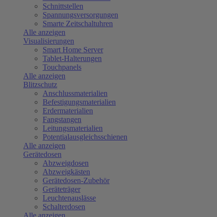
Schnittstellen
Spannungsversorgungen
Smarte Zeitschaltuhren
Alle anzeigen
Visualisierungen
Smart Home Server
Tablet-Halterungen
Touchpanels
Alle anzeigen
Blitzschutz
Anschlussmaterialien
Befestigungsmaterialien
Erdermaterialien
Fangstangen
Leitungsmaterialien
Potentialausgleichsschienen
Alle anzeigen
Gerätedosen
Abzweigdosen
Abzweigkästen
Gerätedosen-Zubehör
Geräteträger
Leuchtenauslässe
Schalterdosen
Alle anzeigen