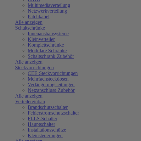
Multimediaverteilung
Netzwerkverteilung
Patchkabel
Alle anzeigen
Schaltschränke
Innenausbausysteme
Kleinverteiler
Komplettschränke
Modulare Schränke
Schaltschrank-Zubehör
Alle anzeigen
Steckvorrichtungen
CEE-Steckvorrichtungen
Mehrfachsteckdosen
Verlängerungsleitungen
Netzanschluss-Zubehör
Alle anzeigen
Verteilereinbau
Brandschutzschalter
Fehlerstromschutzschalter
FI-LS-Schalter
Hauptschalter
Installationsschütze
Kleinsteuerungen