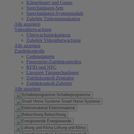
Klingeltaster und Gongs
Sprechanlagen-Sets
Sprechanlagen-Systemmodule
Zubehör Türkommunikation
Alle anzeigen
Videoüberwachung
Überwachungskameras
Zubehör Videoüberwachung
Alle anzeigen
Zutrittskontrolle
Codetastaturen
Fingerprint-Zutrittskontrollen
RFID und NFC
Lizenzen Türsprechanlagen
Zutrittskontroll-Zentralen
Zutrittskontroll-Zubehör
Alle anzeigen
Schalterprogramme
Smart Home Systeme
Elektromaterial
Beleuchtung
Energiewende
Lüftung und Klima