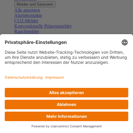
Melder und Sensoren
Alle anzeigen
Alarmkontakte
CO2-Melder
Konventionelle Präsenzmelder
Rauchmelder
Konventionelle Bewegungsmelder
Gefahrenmelder
Zubehör Melder und Sensoren
Türsprechanlagen
Alle anzeigen
Außenstationen
Innenstationen
Klingeltaster und Gongs
Sprechanlagen-Sets
Sprechanlagen-Systemmodule
Zubehör Türkommunikation
Videoüberwachung
Alle anzeigen
Überwachungskameras
Zubehör Videoüberwachung
Zutrittskontrolle
Alle anzeigen
Codetastaturen