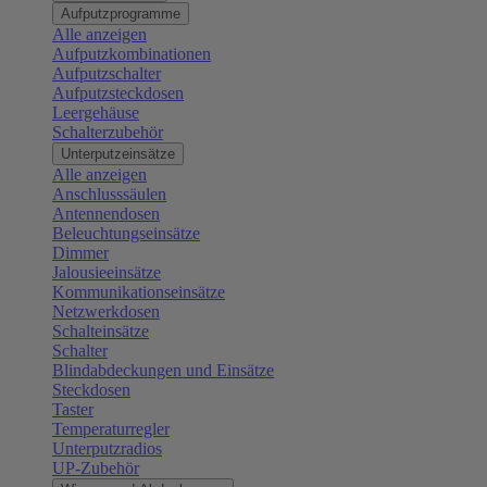
Aufputzprogramme
Alle anzeigen
Aufputzkombinationen
Aufputzschalter
Aufputzsteckdosen
Leergehäuse
Schalterzubehör
Unterputzeinsätze
Alle anzeigen
Anschlusssäulen
Antennendosen
Beleuchtungseinsätze
Dimmer
Jalousieeinsätze
Kommunikationseinsätze
Netzwerkdosen
Schalteinsätze
Schalter
Blindabdeckungen und Einsätze
Steckdosen
Taster
Temperaturregler
Unterputzradios
UP-Zubehör