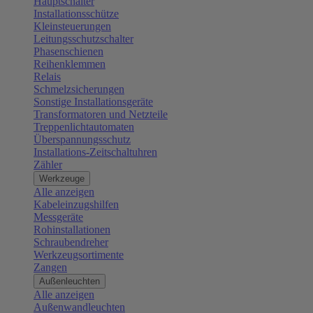
Hauptschalter
Installationsschütze
Kleinsteuerungen
Leitungsschutzschalter
Phasenschienen
Reihenklemmen
Relais
Schmelzsicherungen
Sonstige Installationsgeräte
Transformatoren und Netzteile
Treppenlichtautomaten
Überspannungsschutz
Installations-Zeitschaltuhren
Zähler
Werkzeuge
Alle anzeigen
Kabeleinzugshilfen
Messgeräte
Rohinstallationen
Schraubendreher
Werkzeugsortimente
Zangen
Außenleuchten
Alle anzeigen
Außenwandleuchten