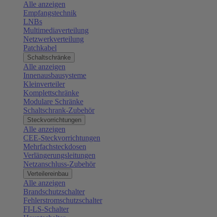
Alle anzeigen
Empfangstechnik
LNBs
Multimediaverteilung
Netzwerkverteilung
Patchkabel
Schaltschränke
Alle anzeigen
Innenausbausysteme
Kleinverteiler
Komplettschränke
Modulare Schränke
Schaltschrank-Zubehör
Steckvorrichtungen
Alle anzeigen
CEE-Steckvorrichtungen
Mehrfachsteckdosen
Verlängerungsleitungen
Netzanschluss-Zubehör
Verteilereinbau
Alle anzeigen
Brandschutzschalter
Fehlerstromschutzschalter
FI-LS-Schalter