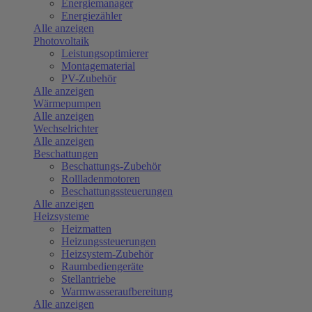
Energiemanager
Energiezähler
Alle anzeigen
Photovoltaik
Leistungsoptimierer
Montagematerial
PV-Zubehör
Alle anzeigen
Wärmepumpen
Alle anzeigen
Wechselrichter
Alle anzeigen
Beschattungen
Beschattungs-Zubehör
Rollladenmotoren
Beschattungssteuerungen
Alle anzeigen
Heizsysteme
Heizmatten
Heizungssteuerungen
Heizsystem-Zubehör
Raumbediengeräte
Stellantriebe
Warmwasseraufbereitung
Alle anzeigen