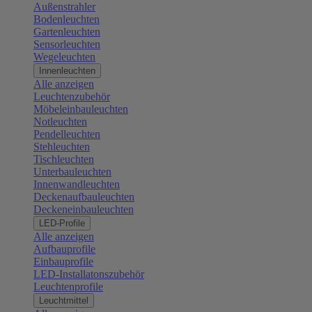
Außenstrahler
Bodenleuchten
Gartenleuchten
Sensorleuchten
Wegeleuchten
Innenleuchten
Alle anzeigen
Leuchtenzubehör
Möbeleinbauleuchten
Notleuchten
Pendelleuchten
Stehleuchten
Tischleuchten
Unterbauleuchten
Innenwandleuchten
Deckenaufbauleuchten
Deckeneinbauleuchten
LED-Profile
Alle anzeigen
Aufbauprofile
Einbauprofile
LED-Installatonszubehör
Leuchtenprofile
Leuchtmittel