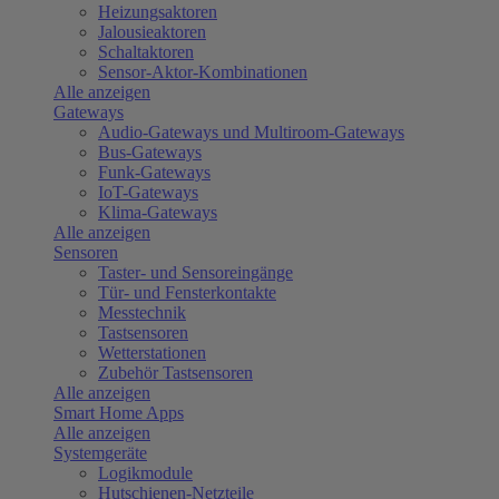
Heizungsaktoren
Jalousieaktoren
Schaltaktoren
Sensor-Aktor-Kombinationen
Alle anzeigen
Gateways
Audio-Gateways und Multiroom-Gateways
Bus-Gateways
Funk-Gateways
IoT-Gateways
Klima-Gateways
Alle anzeigen
Sensoren
Taster- und Sensoreingänge
Tür- und Fensterkontakte
Messtechnik
Tastsensoren
Wetterstationen
Zubehör Tastsensoren
Alle anzeigen
Smart Home Apps
Alle anzeigen
Systemgeräte
Logikmodule
Hutschienen-Netzteile