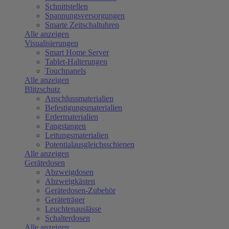
Schnittstellen
Spannungsversorgungen
Smarte Zeitschaltuhren
Alle anzeigen
Visualisierungen
Smart Home Server
Tablet-Halterungen
Touchpanels
Alle anzeigen
Blitzschutz
Anschlussmaterialien
Befestigungsmaterialien
Erdermaterialien
Fangstangen
Leitungsmaterialien
Potentialausgleichsschienen
Alle anzeigen
Gerätedosen
Abzweigdosen
Abzweigkästen
Gerätedosen-Zubehör
Geräteträger
Leuchtenauslässe
Schalterdosen
Alle anzeigen