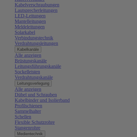
Kabelverschraubungen
Lautsprecherleitungen
LED-Leitungen
Mantelleitungen
Meldeleitungen
Solarkabel
Verbindungstechnik
Verdrahtungsleitungen
Kabelkanäle
Alle anzeigen
Brüstungskanäle
Leitungsführungskanäle
Sockelleisten
Verdrahtungskanäle
Leitungsverlegung
Alle anzeigen
Dübel und Schrauben
Kabelbinder und Isolierband
Profilschienen
Sammelhalter
Schellen
Flexible Schutzrohre
Stangenrohre
Medientechnik