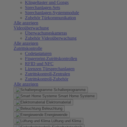
Klingeltaster und Gongs
Sprechanlagen-Sets
Sprechanlagen-Systemmodule
Zubehör Türkommunikation
Alle anzeigen
Videoüberwachung
Überwachungskameras
Zubehör Videoüberwachung
Alle anzeigen
Zutrittskontrolle
Codetastaturen
Fingerprint-Zutrittskontrollen
RFID und NFC
Lizenzen Türsprechanlagen
Zutrittskontroll-Zentralen
Zutrittskontroll-Zubehör
Alle anzeigen
Schalterprogramme
Smart Home Systeme
Elektromaterial
Beleuchtung
Energiewende
Lüftung und Klima