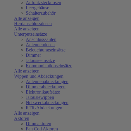
Aufputzsteckdosen
Leergehäuse
Schalterzubehör
Alle anzeigen
Herdanschlussdosen
Alle anzeigen
Unterputzeinsätze
Anschlusssäulen
Antennendosen
Beleuchtungseinsätze
Dimmer
Jalousieeinsätze
Kommunikationseinsätze
Alle anzeigen
Wippen und Abdeckungen
Antennenabdeckungen
Dimmerabdeckungen
Elektronikaufsätze
Jalousiewippen
Netzwerkabdeckungen
RTR-Abdeckungen
Alle anzeigen
Aktoren
Dimmaktoren
Fan Coil Aktoren