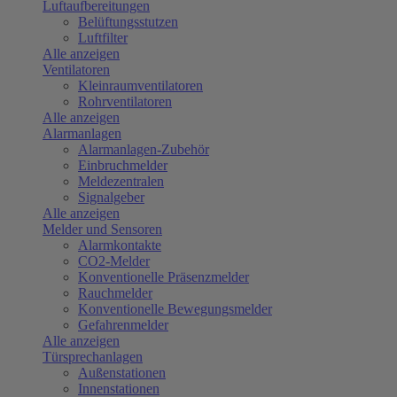
Luftaufbereitungen
Belüftungsstutzen
Luftfilter
Alle anzeigen
Ventilatoren
Kleinraumventilatoren
Rohrventilatoren
Alle anzeigen
Alarmanlagen
Alarmanlagen-Zubehör
Einbruchmelder
Meldezentralen
Signalgeber
Alle anzeigen
Melder und Sensoren
Alarmkontakte
CO2-Melder
Konventionelle Präsenzmelder
Rauchmelder
Konventionelle Bewegungsmelder
Gefahrenmelder
Alle anzeigen
Türsprechanlagen
Außenstationen
Innenstationen