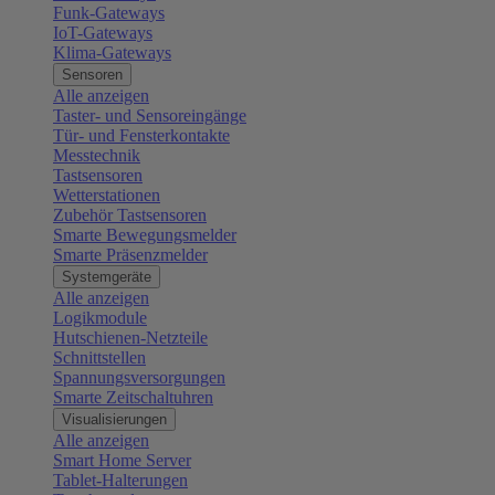
Funk-Gateways
IoT-Gateways
Klima-Gateways
Sensoren
Alle anzeigen
Taster- und Sensoreingänge
Tür- und Fensterkontakte
Messtechnik
Tastsensoren
Wetterstationen
Zubehör Tastsensoren
Smarte Bewegungsmelder
Smarte Präsenzmelder
Systemgeräte
Alle anzeigen
Logikmodule
Hutschienen-Netzteile
Schnittstellen
Spannungsversorgungen
Smarte Zeitschaltuhren
Visualisierungen
Alle anzeigen
Smart Home Server
Tablet-Halterungen