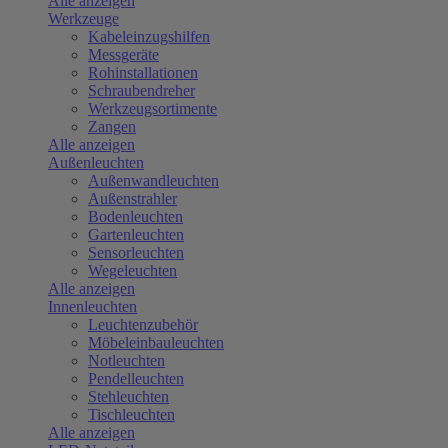
Alle anzeigen
Werkzeuge
Kabeleinzugshilfen
Messgeräte
Rohinstallationen
Schraubendreher
Werkzeugsortimente
Zangen
Alle anzeigen
Außenleuchten
Außenwandleuchten
Außenstrahler
Bodenleuchten
Gartenleuchten
Sensorleuchten
Wegeleuchten
Alle anzeigen
Innenleuchten
Leuchtenzubehör
Möbeleinbauleuchten
Notleuchten
Pendelleuchten
Stehleuchten
Tischleuchten
Alle anzeigen