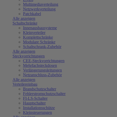
Multimediaverteilung
Netzwerkverteilung
Patchkabel
Alle anzeigen
Schaltschränke
Innenausbausysteme
Kleinverteiler
Komplettschränke
Modulare Schränke
Schaltschrank-Zubehör
Alle anzeigen
Steckvorrichtungen
CEE-Steckvorrichtungen
Mehrfachsteckdosen
Verlängerungsleitungen
Netzanschluss-Zubehör
Alle anzeigen
Verteilereinbau
Brandschutzschalter
Fehlerstromschutzschalter
FI-LS-Schalter
Hauptschalter
Installationsschütze
Kleinsteuerungen