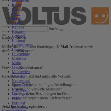
Indonesien
Irland
Island
Israel
Italien
Japan
Kanada
Suche
Kroatien
Lettland
Konto eröffnen
Libanon
Liechtenstein
Melde dich mit deiner hinterlegten
E-Mail-Adresse
sowie
Litauen
deinem
Passwort
an.
Luxemburg
Malaysia
Malta
Mexiko
Noch kein Kundenkonto?
Moldawien
Monaco
Registriere dich jetzt und nutze alle Vorteile:
Neuseeland
Spare Zeit bei zukünftigen Bestellungen
Niederlande
Erstelle und verwalte Merklisten
Norwegen
Verfolge deine Bestellungen im Detail
Österreich
Speichere verschiedene Lieferadressen
Polen
Portugal
Jetzt kostenlos registrieren
Rumänien
Konto eröffnen