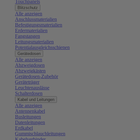
Touchpanels
Blitzschutz
Alle anzeigen
Anschlussmaterialien
Befestigungsmaterialien
Erdermaterialien
Fangstangen
Leitungsmaterialien
Potentialausgleichsschienen
Gerätedosen
Alle anzeigen
Abzweigdosen
Abzweigkästen
Gerätedosen-Zubehör
Geräteträger
Leuchtenauslässe
Schalterdosen
Kabel und Leitungen
Alle anzeigen
Antennenkabel
Busleitungen
Datenleitungen
Erdkabel
Gummischlauchleitungen
Kabelverbinder