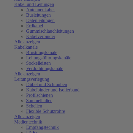
Kabel und Leitungen
Antennenkabel
Busleitungen
Datenleitungen
Erdkabel
Gummischlauchleitungen
Kabelverbinder
Alle anzeigen
Kabelkanäle
Brüstungskanäle
Leitungsführungskanäle
Sockelleisten
Verdrahtungskanäle
Alle anzeigen
Leitungsverlegung
Dübel und Schrauben
Kabelbinder und Isolierband
Profilschienen
Sammelhalter
Schellen
Flexible Schutzrohre
Alle anzeigen
Medientechnik
Empfangstechnik
LNBs