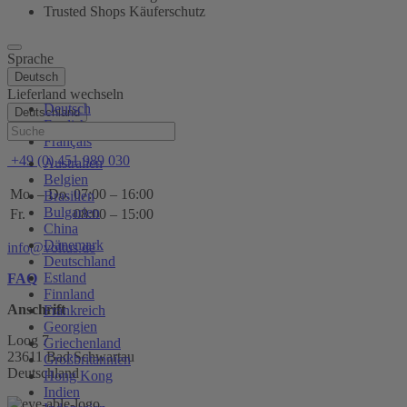
Trusted Shops Käuferschutz
Sprache
Deutsch
Lieferland wechseln
Deutsch
Deutschland
English
Hilfe
Français
+49 (0) 451 989 030
Australien
Belgien
Mo. – Do.
07:00 – 16:00
Brasilien
Bulgarien
Fr.
08:00 – 15:00
China
Dänemark
info@voltus.de
Deutschland
Estland
FAQ
Finnland
Anschrift
Frankreich
Georgien
Loog 7
Griechenland
23611 Bad Schwartau
Großbritannien
Deutschland
Hong Kong
Indien