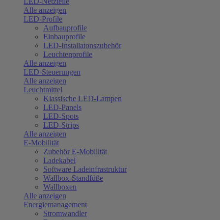
LED-Netzteile
Alle anzeigen
LED-Profile
Aufbauprofile
Einbauprofile
LED-Installatonszubehör
Leuchtenprofile
Alle anzeigen
LED-Steuerungen
Alle anzeigen
Leuchtmittel
Klassische LED-Lampen
LED-Panels
LED-Spots
LED-Strips
Alle anzeigen
E-Mobilität
Zubehör E-Mobilität
Ladekabel
Software Ladeinfrastruktur
Wallbox-Standfüße
Wallboxen
Alle anzeigen
Energiemanagement
Stromwandler