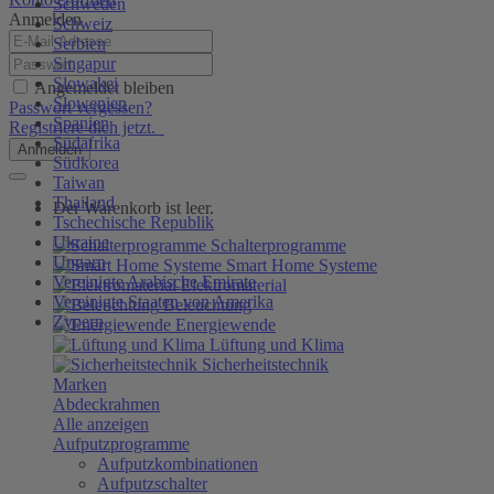
Schweden
Anmelden
Schweiz
Serbien
Singapur
Slowakei
Angemeldet bleiben
Slowenien
Passwort vergessen?
Spanien
Registriere dich jetzt.
Südafrika
Anmelden
Südkorea
Taiwan
Thailand
Der Warenkorb ist leer.
Tschechische Republik
Ukraine
Schalterprogramme
Ungarn
Smart Home Systeme
Vereinigte Arabische Emirate
Elektromaterial
Vereinigte Staaten von Amerika
Beleuchtung
Zypern
Energiewende
Lüftung und Klima
Sicherheitstechnik
Marken
Abdeckrahmen
Alle anzeigen
Aufputzprogramme
Aufputzkombinationen
Aufputzschalter