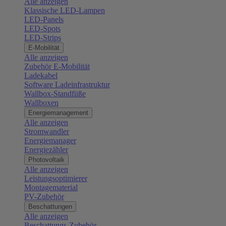
Alle anzeigen
Klassische LED-Lampen
LED-Panels
LED-Spots
LED-Strips
E-Mobilität
Alle anzeigen
Zubehör E-Mobilität
Ladekabel
Software Ladeinfrastruktur
Wallbox-Standfüße
Wallboxen
Energiemanagement
Alle anzeigen
Stromwandler
Energiemanager
Energiezähler
Photovoltaik
Alle anzeigen
Leistungsoptimierer
Montagematerial
PV-Zubehör
Beschattungen
Alle anzeigen
Beschattungs-Zubehör