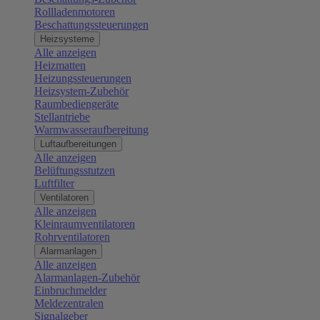
Rollladenmotoren
Beschattungssteuerungen
Heizsysteme
Alle anzeigen
Heizmatten
Heizungssteuerungen
Heizsystem-Zubehör
Raumbediengeräte
Stellantriebe
Warmwasseraufbereitung
Luftaufbereitungen
Alle anzeigen
Belüftungsstutzen
Luftfilter
Ventilatoren
Alle anzeigen
Kleinraumventilatoren
Rohrventilatoren
Alarmanlagen
Alle anzeigen
Alarmanlagen-Zubehör
Einbruchmelder
Meldezentralen
Signalgeber