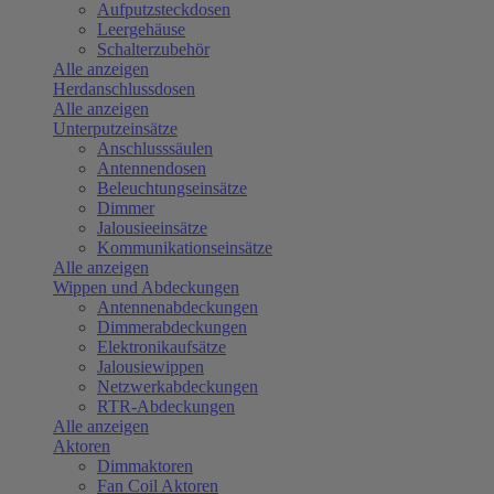
Aufputzsteckdosen
Leergehäuse
Schalterzubehör
Alle anzeigen
Herdanschlussdosen
Alle anzeigen
Unterputzeinsätze
Anschlusssäulen
Antennendosen
Beleuchtungseinsätze
Dimmer
Jalousieeinsätze
Kommunikationseinsätze
Alle anzeigen
Wippen und Abdeckungen
Antennenabdeckungen
Dimmerabdeckungen
Elektronikaufsätze
Jalousiewippen
Netzwerkabdeckungen
RTR-Abdeckungen
Alle anzeigen
Aktoren
Dimmaktoren
Fan Coil Aktoren