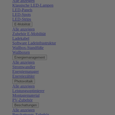
Alle anzeigen
Klassische LED-Lampen
LED-Panels
LED-Spots
LED-Strips
E-Mobilität
Alle anzeigen
Zubehör E-Mobilität
Ladekabel
Software Ladeinfrastruktur
Wallbox-Standfüße
Wallboxen
Energiemanagement
Alle anzeigen
Stromwandler
Energiemanager
Energiezähler
Photovoltaik
Alle anzeigen
Leistungsoptimierer
Montagematerial
PV-Zubehör
Beschattungen
Alle anzeigen
Beschattungs-Zubehör