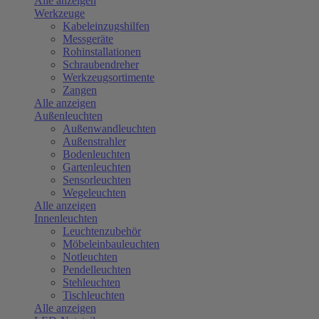
Alle anzeigen
Werkzeuge
Kabeleinzugshilfen
Messgeräte
Rohinstallationen
Schraubendreher
Werkzeugsortimente
Zangen
Alle anzeigen
Außenleuchten
Außenwandleuchten
Außenstrahler
Bodenleuchten
Gartenleuchten
Sensorleuchten
Wegeleuchten
Alle anzeigen
Innenleuchten
Leuchtenzubehör
Möbeleinbauleuchten
Notleuchten
Pendelleuchten
Stehleuchten
Tischleuchten
Alle anzeigen