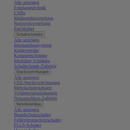
Alle anzeigen
Empfangstechnik
LNBs
Multimediaverteilung
Netzwerkverteilung
Patchkabel
Schaltschränke
Alle anzeigen
Innenausbausysteme
Kleinverteiler
Komplettschränke
Modulare Schränke
Schaltschrank-Zubehör
Steckvorrichtungen
Alle anzeigen
CEE-Steckvorrichtungen
Mehrfachsteckdosen
Verlängerungsleitungen
Netzanschluss-Zubehör
Verteilereinbau
Alle anzeigen
Brandschutzschalter
Fehlerstromschutzschalter
FI-LS-Schalter