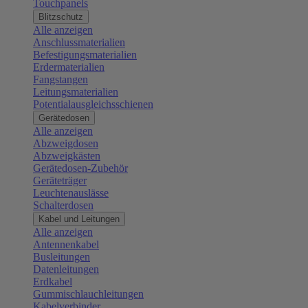
Touchpanels
Blitzschutz
Alle anzeigen
Anschlussmaterialien
Befestigungsmaterialien
Erdermaterialien
Fangstangen
Leitungsmaterialien
Potentialausgleichsschienen
Gerätedosen
Alle anzeigen
Abzweigdosen
Abzweigkästen
Gerätedosen-Zubehör
Geräteträger
Leuchtenauslässe
Schalterdosen
Kabel und Leitungen
Alle anzeigen
Antennenkabel
Busleitungen
Datenleitungen
Erdkabel
Gummischlauchleitungen
Kabelverbinder