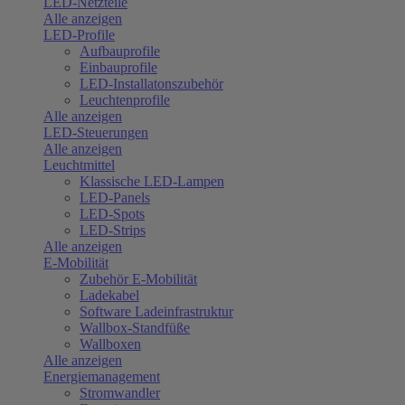
LED-Netzteile
Alle anzeigen
LED-Profile
Aufbauprofile
Einbauprofile
LED-Installatonszubehör
Leuchtenprofile
Alle anzeigen
LED-Steuerungen
Alle anzeigen
Leuchtmittel
Klassische LED-Lampen
LED-Panels
LED-Spots
LED-Strips
Alle anzeigen
E-Mobilität
Zubehör E-Mobilität
Ladekabel
Software Ladeinfrastruktur
Wallbox-Standfüße
Wallboxen
Alle anzeigen
Energiemanagement
Stromwandler