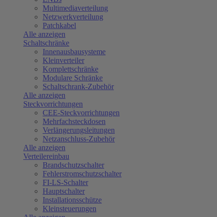
Multimediaverteilung
Netzwerkverteilung
Patchkabel
Alle anzeigen
Schaltschränke
Innenausbausysteme
Kleinverteiler
Komplettschränke
Modulare Schränke
Schaltschrank-Zubehör
Alle anzeigen
Steckvorrichtungen
CEE-Steckvorrichtungen
Mehrfachsteckdosen
Verlängerungsleitungen
Netzanschluss-Zubehör
Alle anzeigen
Verteilereinbau
Brandschutzschalter
Fehlerstromschutzschalter
FI-LS-Schalter
Hauptschalter
Installationsschütze
Kleinsteuerungen