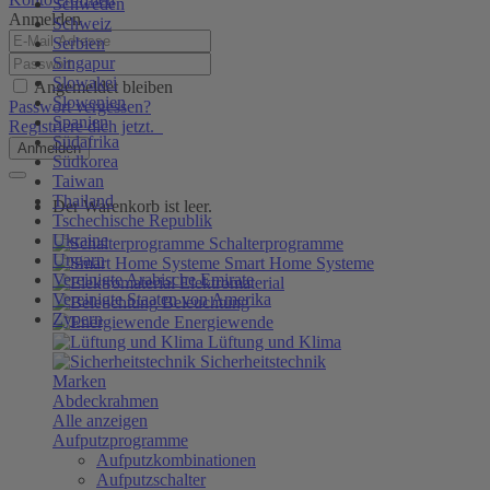
Schweden
Anmelden
Schweiz
Serbien
Singapur
Slowakei
Angemeldet bleiben
Slowenien
Passwort vergessen?
Spanien
Registriere dich jetzt.
Südafrika
Anmelden
Südkorea
Taiwan
Thailand
Der Warenkorb ist leer.
Tschechische Republik
Ukraine
Schalterprogramme
Ungarn
Smart Home Systeme
Vereinigte Arabische Emirate
Elektromaterial
Vereinigte Staaten von Amerika
Beleuchtung
Zypern
Energiewende
Lüftung und Klima
Sicherheitstechnik
Marken
Abdeckrahmen
Alle anzeigen
Aufputzprogramme
Aufputzkombinationen
Aufputzschalter