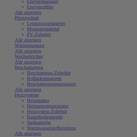
Energiemanager
Energiezähler
Alle anzeigen
Photovoltaik
Leistungsoptimierer
Montagematerial
PV-Zubehör
Alle anzeigen
Wärmepumpen
Alle anzeigen
Wechselrichter
Alle anzeigen
Beschattungen
Beschattungs-Zubehör
Rollladenmotoren
Beschattungssteuerungen
Alle anzeigen
Heizsysteme
Heizmatten
Heizungssteuerungen
Heizsystem-Zubehör
Raumbediengeräte
Stellantriebe
Warmwasseraufbereitung
Alle anzeigen