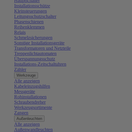
Hauptschalter
Installationsschütze
Kleinsteuerungen
Leitungsschutzschalter
Phasenschienen
Reihenklemmen
Relais
Schmelzsicherungen
Sonstige Installationsgeräte
Transformatoren und Netzteile
Treppenlichtautomaten
Überspannungsschutz
Installations-Zeitschaltuhren
Zähler
Werkzeuge
Alle anzeigen
Kabeleinzugshilfen
Messgeräte
Rohinstallationen
Schraubendreher
Werkzeugsortimente
Zangen
Außenleuchten
Alle anzeigen
Außenwandleuchten