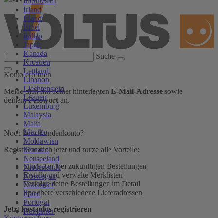
Indonesien
Irland
Island
Israel
Italien
Japan
Kanada
Suche
Kroatien
Lettland
Konto eröffnen
Libanon
Liechtenstein
Melde dich mit deiner hinterlegten
E-Mail-Adresse
sowie
Litauen
deinem
Passwort
an.
Luxemburg
Malaysia
Malta
Mexiko
Noch kein Kundenkonto?
Moldawien
Monaco
Registriere dich jetzt und nutze alle Vorteile:
Neuseeland
Spare Zeit bei zukünftigen Bestellungen
Niederlande
Erstelle und verwalte Merklisten
Norwegen
Verfolge deine Bestellungen im Detail
Österreich
Speichere verschiedene Lieferadressen
Polen
Portugal
Jetzt kostenlos registrieren
Rumänien
Konto eröffnen