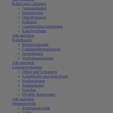
Kabel und Leitungen
Antennenkabel
Busleitungen
Datenleitungen
Erdkabel
Gummischlauchleitungen
Kabelverbinder
Alle anzeigen
Kabelkanäle
Brüstungskanäle
Leitungsführungskanäle
Sockelleisten
Verdrahtungskanäle
Alle anzeigen
Leitungsverlegung
Dübel und Schrauben
Kabelbinder und Isolierband
Profilschienen
Sammelhalter
Schellen
Flexible Schutzrohre
Alle anzeigen
Medientechnik
Empfangstechnik
LNBs