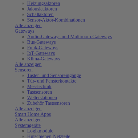
Heizungsaktoren
Jalousieaktoren
Schaltaktoren
Sensor-Aktor-Kombinationen
Alle anzeigen
Gateways
Audio-Gateways und Multiroom-Gateways
Bus-Gateways
Funk-Gateways
IoT-Gateways
Klima-Gateways
Alle anzeigen
Sensoren
Taster- und Sensoreingänge
Tür- und Fensterkontakte
Messtechnik
Tastsensoren
Wetterstationen
Zubehör Tastsensoren
Alle anzeigen
Smart Home Apps
Alle anzeigen
Systemgeräte
Logikmodule
Hutschienen-Netzteile