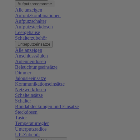
Aufputzprogramme
Alle anzeigen
Aufputzkombinationen
Aufputzschalter
Aufputzsteckdosen
Leergehäuse
Schalterzubehör
Unterputzeinsätze
Alle anzeigen
Anschlusssäulen
Antennendosen
Beleuchtungseinsätze
Dimmer
Jalousieeinsätze
Kommunikationseinsätze
Netzwerkdosen
Schalteinsätze
Schalter
Blindabdeckungen und Einsätze
Steckdosen
Taster
Temperaturregler
Unterputzradios
UP-Zubehör