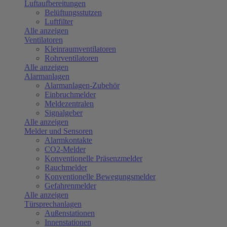
Luftaufbereitungen
Belüftungsstutzen
Luftfilter
Alle anzeigen
Ventilatoren
Kleinraumventilatoren
Rohrventilatoren
Alle anzeigen
Alarmanlagen
Alarmanlagen-Zubehör
Einbruchmelder
Meldezentralen
Signalgeber
Alle anzeigen
Melder und Sensoren
Alarmkontakte
CO2-Melder
Konventionelle Präsenzmelder
Rauchmelder
Konventionelle Bewegungsmelder
Gefahrenmelder
Alle anzeigen
Türsprechanlagen
Außenstationen
Innenstationen