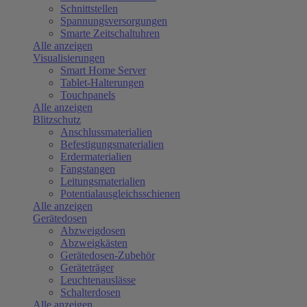
Schnittstellen
Spannungsversorgungen
Smarte Zeitschaltuhren
Alle anzeigen
Visualisierungen
Smart Home Server
Tablet-Halterungen
Touchpanels
Alle anzeigen
Blitzschutz
Anschlussmaterialien
Befestigungsmaterialien
Erdermaterialien
Fangstangen
Leitungsmaterialien
Potentialausgleichsschienen
Alle anzeigen
Gerätedosen
Abzweigdosen
Abzweigkästen
Gerätedosen-Zubehör
Geräteträger
Leuchtenauslässe
Schalterdosen
Alle anzeigen