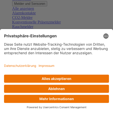
Melder und Sensoren
Alle anzeigen
Alarmkontakte
CO2-Melder
Konventionelle Präsenzmelder
Rauchmelder
Konventionelle Bewegungsmelder
Gefahrenmelder
Zubehör Melder und Sensoren
Türsprechanlagen
Alle anzeigen
Außenstationen
Innenstationen
Klingeltaster und Gongs
Sprechanlagen-Sets
Sprechanlagen-Systemmodule
Zubehör Türkommunikation
Videoüberwachung
Alle anzeigen
Überwachungskameras
Zubehör Videoüberwachung
Zutrittskontrolle
Alle anzeigen
Codetastaturen