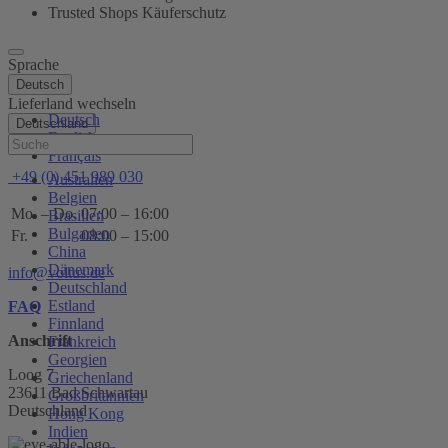
Trusted Shops Käuferschutz
Sprache
Deutsch
Lieferland wechseln
Deutsch
Deutschland
English
Hilfe
Français
+49 (0) 451 989 030
Australien
Belgien
Mo. – Do.
07:00 – 16:00
Brasilien
Bulgarien
Fr.
08:00 – 15:00
China
Dänemark
info@voltus.de
Deutschland
Estland
FAQ
Finnland
Anschrift
Frankreich
Georgien
Loog 7
Griechenland
23611 Bad Schwartau
Großbritannien
Deutschland
Hong Kong
Indien