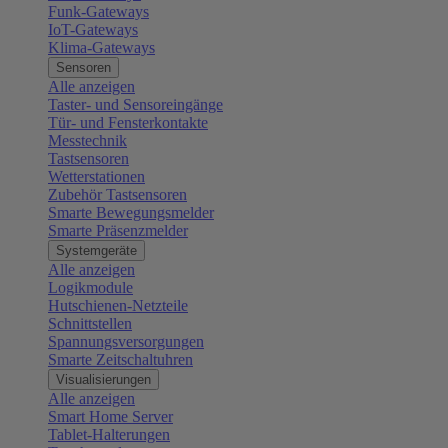
Funk-Gateways
IoT-Gateways
Klima-Gateways
Sensoren
Alle anzeigen
Taster- und Sensoreingänge
Tür- und Fensterkontakte
Messtechnik
Tastsensoren
Wetterstationen
Zubehör Tastsensoren
Smarte Bewegungsmelder
Smarte Präsenzmelder
Systemgeräte
Alle anzeigen
Logikmodule
Hutschienen-Netzteile
Schnittstellen
Spannungsversorgungen
Smarte Zeitschaltuhren
Visualisierungen
Alle anzeigen
Smart Home Server
Tablet-Halterungen