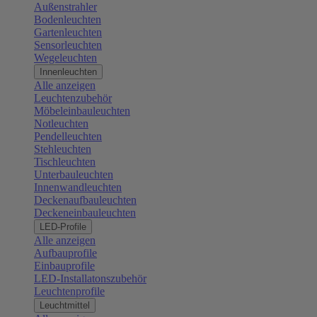
Außenstrahler
Bodenleuchten
Gartenleuchten
Sensorleuchten
Wegeleuchten
Innenleuchten
Alle anzeigen
Leuchtenzubehör
Möbeleinbauleuchten
Notleuchten
Pendelleuchten
Stehleuchten
Tischleuchten
Unterbauleuchten
Innenwandleuchten
Deckenaufbauleuchten
Deckeneinbauleuchten
LED-Profile
Alle anzeigen
Aufbauprofile
Einbauprofile
LED-Installatonszubehör
Leuchtenprofile
Leuchtmittel