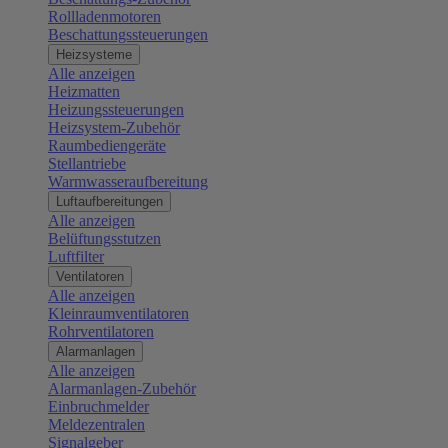
Rollladenmotoren
Beschattungssteuerungen
Heizsysteme
Alle anzeigen
Heizmatten
Heizungssteuerungen
Heizsystem-Zubehör
Raumbediengeräte
Stellantriebe
Warmwasseraufbereitung
Luftaufbereitungen
Alle anzeigen
Belüftungsstutzen
Luftfilter
Ventilatoren
Alle anzeigen
Kleinraumventilatoren
Rohrventilatoren
Alarmanlagen
Alle anzeigen
Alarmanlagen-Zubehör
Einbruchmelder
Meldezentralen
Signalgeber