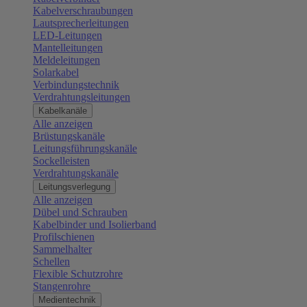
Kabelverschraubungen
Lautsprecherleitungen
LED-Leitungen
Mantelleitungen
Meldeleitungen
Solarkabel
Verbindungstechnik
Verdrahtungsleitungen
Kabelkanäle
Alle anzeigen
Brüstungskanäle
Leitungsführungskanäle
Sockelleisten
Verdrahtungskanäle
Leitungsverlegung
Alle anzeigen
Dübel und Schrauben
Kabelbinder und Isolierband
Profilschienen
Sammelhalter
Schellen
Flexible Schutzrohre
Stangenrohre
Medientechnik