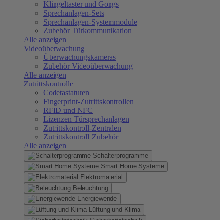
Klingeltaster und Gongs
Sprechanlagen-Sets
Sprechanlagen-Systemmodule
Zubehör Türkommunikation
Alle anzeigen
Videoüberwachung
Überwachungskameras
Zubehör Videoüberwachung
Alle anzeigen
Zutrittskontrolle
Codetastaturen
Fingerprint-Zutrittskontrollen
RFID und NFC
Lizenzen Türsprechanlagen
Zutrittskontroll-Zentralen
Zutrittskontroll-Zubehör
Alle anzeigen
Schalterprogramme
Smart Home Systeme
Elektromaterial
Beleuchtung
Energiewende
Lüftung und Klima