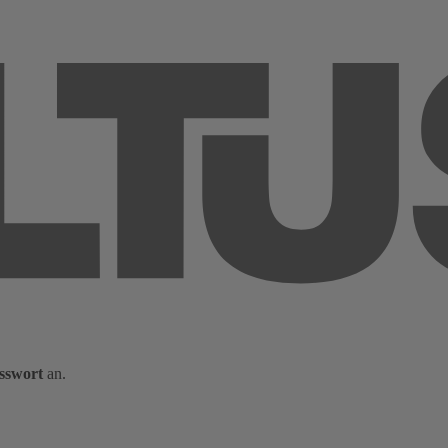
sswort
an.