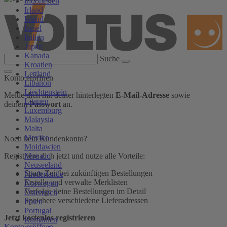
Indonesien
Irland
Island
Israel
Italien
Japan
Kanada
Suche
Kroatien
Lettland
Konto eröffnen
Libanon
Liechtenstein
Melde dich mit deiner hinterlegten
E-Mail-Adresse
sowie
Litauen
deinem
Passwort
an.
Luxemburg
Malaysia
Malta
Mexiko
Noch kein Kundenkonto?
Moldawien
Monaco
Registriere dich jetzt und nutze alle Vorteile:
Neuseeland
Spare Zeit bei zukünftigen Bestellungen
Niederlande
Erstelle und verwalte Merklisten
Norwegen
Verfolge deine Bestellungen im Detail
Österreich
Speichere verschiedene Lieferadressen
Polen
Portugal
Jetzt kostenlos registrieren
Rumänien
Konto eröffnen