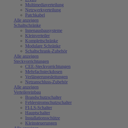
Multimediaverteilung
Netzwerkverteilung
Patchkabel
Alle anzeigen
Schaltschränke
Innenausbausysteme
Kleinverteiler
Komplettschränke
Modulare Schränke
Schaltschrank-Zubehör
Alle anzeigen
Steckvorrichtungen
CEE-Steckvorrichtungen
Mehrfachsteckdosen
Verlängerungsleitungen
Netzanschluss-Zubehör
Alle anzeigen
Verteilereinbau
Brandschutzschalter
Fehlerstromschutzschalter
FI-LS-Schalter
Hauptschalter
Installationsschütze
Kleinsteuerungen