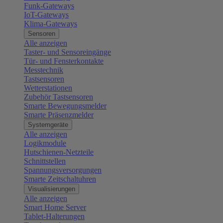
Funk-Gateways
IoT-Gateways
Klima-Gateways
Sensoren
Alle anzeigen
Taster- und Sensoreingänge
Tür- und Fensterkontakte
Messtechnik
Tastsensoren
Wetterstationen
Zubehör Tastsensoren
Smarte Bewegungsmelder
Smarte Präsenzmelder
Systemgeräte
Alle anzeigen
Logikmodule
Hutschienen-Netzteile
Schnittstellen
Spannungsversorgungen
Smarte Zeitschaltuhren
Visualisierungen
Alle anzeigen
Smart Home Server
Tablet-Halterungen