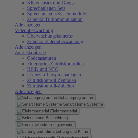
Klingeltaster und Gongs
Sprechanlagen-Sets
Sprechanlagen-Systemmodule
Zubehör Türkommunikation
Alle anzeigen
Videoüberwachung
Überwachungskameras
Zubehör Videoüberwachung
Alle anzeigen
Zutrittskontrolle
Codetastaturen
Fingerprint-Zutrittskontrollen
RFID und NFC
Lizenzen Türsprechanlagen
Zutrittskontroll-Zentralen
Zutrittskontroll-Zubehör
Alle anzeigen
Schalterprogramme
Smart Home Systeme
Elektromaterial
Beleuchtung
Energiewende
Lüftung und Klima