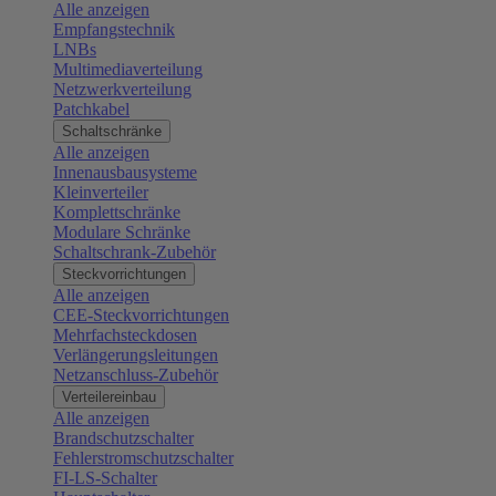
Alle anzeigen
Empfangstechnik
LNBs
Multimediaverteilung
Netzwerkverteilung
Patchkabel
Schaltschränke
Alle anzeigen
Innenausbausysteme
Kleinverteiler
Komplettschränke
Modulare Schränke
Schaltschrank-Zubehör
Steckvorrichtungen
Alle anzeigen
CEE-Steckvorrichtungen
Mehrfachsteckdosen
Verlängerungsleitungen
Netzanschluss-Zubehör
Verteilereinbau
Alle anzeigen
Brandschutzschalter
Fehlerstromschutzschalter
FI-LS-Schalter