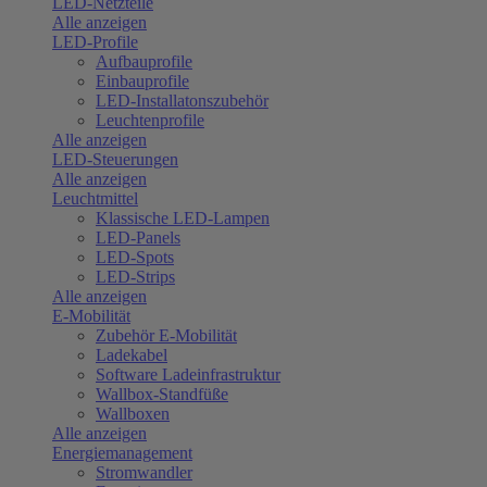
LED-Netzteile
Alle anzeigen
LED-Profile
Aufbauprofile
Einbauprofile
LED-Installatonszubehör
Leuchtenprofile
Alle anzeigen
LED-Steuerungen
Alle anzeigen
Leuchtmittel
Klassische LED-Lampen
LED-Panels
LED-Spots
LED-Strips
Alle anzeigen
E-Mobilität
Zubehör E-Mobilität
Ladekabel
Software Ladeinfrastruktur
Wallbox-Standfüße
Wallboxen
Alle anzeigen
Energiemanagement
Stromwandler