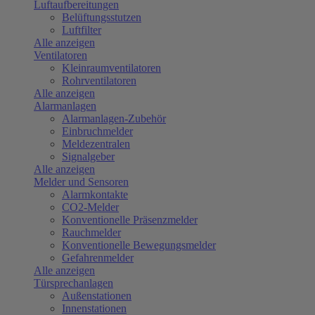
Luftaufbereitungen
Belüftungsstutzen
Luftfilter
Alle anzeigen
Ventilatoren
Kleinraumventilatoren
Rohrventilatoren
Alle anzeigen
Alarmanlagen
Alarmanlagen-Zubehör
Einbruchmelder
Meldezentralen
Signalgeber
Alle anzeigen
Melder und Sensoren
Alarmkontakte
CO2-Melder
Konventionelle Präsenzmelder
Rauchmelder
Konventionelle Bewegungsmelder
Gefahrenmelder
Alle anzeigen
Türsprechanlagen
Außenstationen
Innenstationen