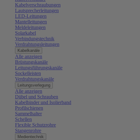
Kabelverschraubungen
Lautsprecherleitungen
LED-Leitungen
Mantelleitungen
Meldeleitungen
Solarkabel
Verbindungstechnik
Verdrahtungsleitungen
Kabelkanäle
Alle anzeigen
Brüstungskanäle
Leitungsführungskanäle
Sockelleisten
Verdrahtungskanäle
Leitungsverlegung
Alle anzeigen
Dübel und Schrauben
Kabelbinder und Isolierband
Profilschienen
Sammelhalter
Schellen
Flexible Schutzrohre
Stangenrohre
Medientechnik