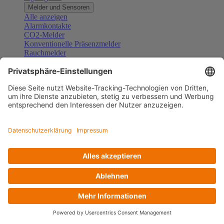
Melder und Sensoren
Alle anzeigen
Alarmkontakte
CO2-Melder
Konventionelle Präsenzmelder
Rauchmelder
Konventionelle Bewegungsmelder
Gefahrenmelder
Zubehör Melder und Sensoren
Türsprechanlagen
Alle anzeigen
Außenstationen
Innenstationen
Klingeltaster und Gongs
Sprechanlagen-Sets
Sprechanlagen-Systemmodule
Zubehör Türkommunikation
Videoüberwachung
Alle anzeigen
Überwachungskameras
Zubehör Videoüberwachung
Zutrittskontrolle
Alle anzeigen
Codetastaturen