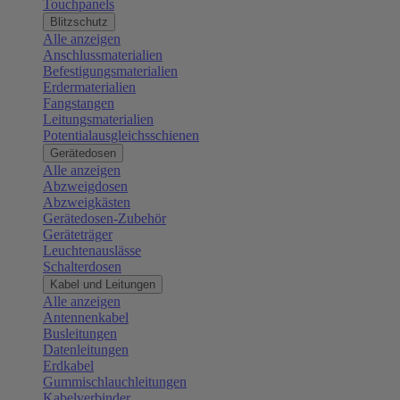
Touchpanels
Blitzschutz
Alle anzeigen
Anschlussmaterialien
Befestigungsmaterialien
Erdermaterialien
Fangstangen
Leitungsmaterialien
Potentialausgleichsschienen
Gerätedosen
Alle anzeigen
Abzweigdosen
Abzweigkästen
Gerätedosen-Zubehör
Geräteträger
Leuchtenauslässe
Schalterdosen
Kabel und Leitungen
Alle anzeigen
Antennenkabel
Busleitungen
Datenleitungen
Erdkabel
Gummischlauchleitungen
Kabelverbinder