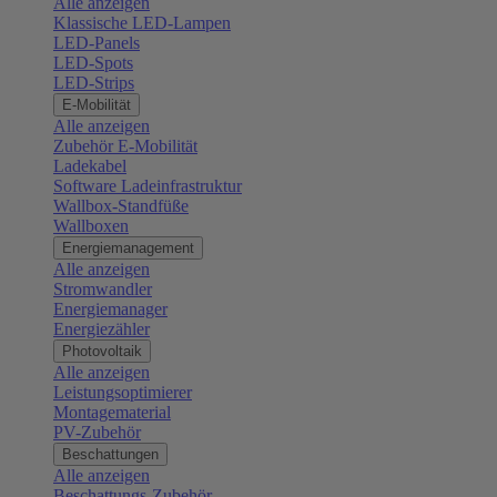
Alle anzeigen
Klassische LED-Lampen
LED-Panels
LED-Spots
LED-Strips
E-Mobilität
Alle anzeigen
Zubehör E-Mobilität
Ladekabel
Software Ladeinfrastruktur
Wallbox-Standfüße
Wallboxen
Energiemanagement
Alle anzeigen
Stromwandler
Energiemanager
Energiezähler
Photovoltaik
Alle anzeigen
Leistungsoptimierer
Montagematerial
PV-Zubehör
Beschattungen
Alle anzeigen
Beschattungs-Zubehör