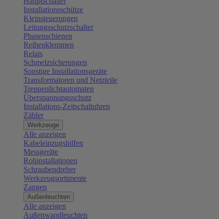
Hauptschalter
Installationsschütze
Kleinsteuerungen
Leitungsschutzschalter
Phasenschienen
Reihenklemmen
Relais
Schmelzsicherungen
Sonstige Installationsgeräte
Transformatoren und Netzteile
Treppenlichtautomaten
Überspannungsschutz
Installations-Zeitschaltuhren
Zähler
Werkzeuge
Alle anzeigen
Kabeleinzugshilfen
Messgeräte
Rohinstallationen
Schraubendreher
Werkzeugsortimente
Zangen
Außenleuchten
Alle anzeigen
Außenwandleuchten