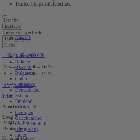
Trusted Shops Käuferschutz
Sprache
Deutsch
Lieferland wechseln
Deutsch
Deutschland
English
Hilfe
+49 (0) 451 989 030
Australien
Belgien
Mo. – Do.
07:00 – 16:00
Brasilien
Bulgarien
Fr.
08:00 – 15:00
China
Dänemark
info@voltus.de
Deutschland
Estland
FAQ
Finnland
Anschrift
Frankreich
Georgien
Loog 7
Griechenland
23611 Bad Schwartau
Großbritannien
Deutschland
Hong Kong
Indien