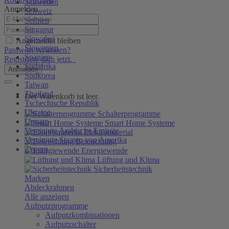
Schweden
Anmelden
Schweiz
Serbien
Singapur
Slowakei
Angemeldet bleiben
Slowenien
Passwort vergessen?
Spanien
Registriere dich jetzt.
Südafrika
Anmelden
Südkorea
Taiwan
Thailand
Der Warenkorb ist leer.
Tschechische Republik
Ukraine
Schalterprogramme
Ungarn
Smart Home Systeme
Vereinigte Arabische Emirate
Elektromaterial
Vereinigte Staaten von Amerika
Beleuchtung
Zypern
Energiewende
Lüftung und Klima
Sicherheitstechnik
Marken
Abdeckrahmen
Alle anzeigen
Aufputzprogramme
Aufputzkombinationen
Aufputzschalter