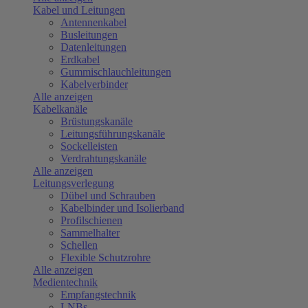
Kabel und Leitungen
Antennenkabel
Busleitungen
Datenleitungen
Erdkabel
Gummischlauchleitungen
Kabelverbinder
Alle anzeigen
Kabelkanäle
Brüstungskanäle
Leitungsführungskanäle
Sockelleisten
Verdrahtungskanäle
Alle anzeigen
Leitungsverlegung
Dübel und Schrauben
Kabelbinder und Isolierband
Profilschienen
Sammelhalter
Schellen
Flexible Schutzrohre
Alle anzeigen
Medientechnik
Empfangstechnik
LNBs