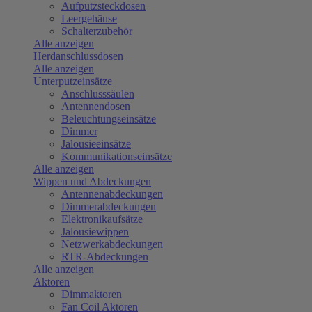
Aufputzsteckdosen
Leergehäuse
Schalterzubehör
Alle anzeigen
Herdanschlussdosen
Alle anzeigen
Unterputzeinsätze
Anschlusssäulen
Antennendosen
Beleuchtungseinsätze
Dimmer
Jalousieeinsätze
Kommunikationseinsätze
Alle anzeigen
Wippen und Abdeckungen
Antennenabdeckungen
Dimmerabdeckungen
Elektronikaufsätze
Jalousiewippen
Netzwerkabdeckungen
RTR-Abdeckungen
Alle anzeigen
Aktoren
Dimmaktoren
Fan Coil Aktoren