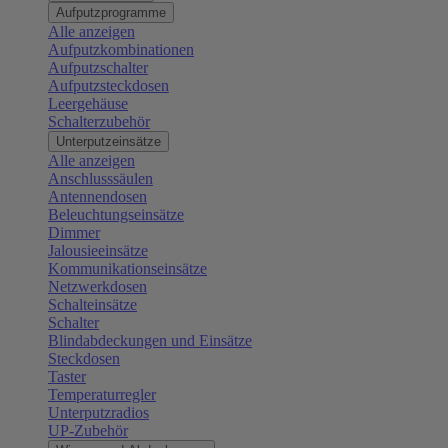
Aufputzprogramme
Alle anzeigen
Aufputzkombinationen
Aufputzschalter
Aufputzsteckdosen
Leergehäuse
Schalterzubehör
Unterputzeinsätze
Alle anzeigen
Anschlusssäulen
Antennendosen
Beleuchtungseinsätze
Dimmer
Jalousieeinsätze
Kommunikationseinsätze
Netzwerkdosen
Schalteinsätze
Schalter
Blindabdeckungen und Einsätze
Steckdosen
Taster
Temperaturregler
Unterputzradios
UP-Zubehör