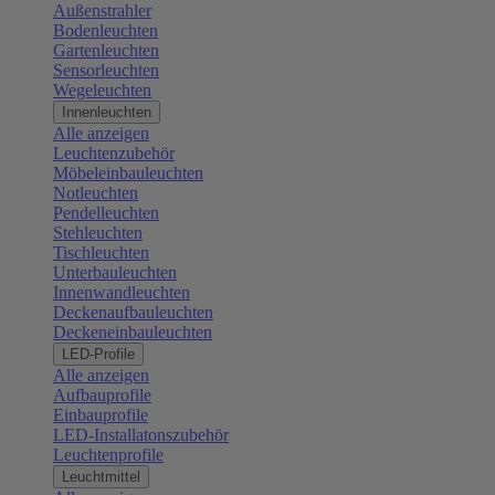
Außenstrahler
Bodenleuchten
Gartenleuchten
Sensorleuchten
Wegeleuchten
Innenleuchten
Alle anzeigen
Leuchtenzubehör
Möbeleinbauleuchten
Notleuchten
Pendelleuchten
Stehleuchten
Tischleuchten
Unterbauleuchten
Innenwandleuchten
Deckenaufbauleuchten
Deckeneinbauleuchten
LED-Profile
Alle anzeigen
Aufbauprofile
Einbauprofile
LED-Installatonszubehör
Leuchtenprofile
Leuchtmittel