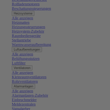
Rollladenmotoren
Beschattungssteuerungen
Heizsysteme
Alle anzeigen
Heizmatten
Heizungssteuerungen
Heizsystem-Zubehör
Raumbediengeräte
Stellantriebe
Warmwasseraufbereitung
Luftaufbereitungen
Alle anzeigen
Belüftungsstutzen
Luftfilter
Ventilatoren
Alle anzeigen
Kleinraumventilatoren
Rohrventilatoren
Alarmanlagen
Alle anzeigen
Alarmanlagen-Zubehör
Einbruchmelder
Meldezentralen
Signalgeber