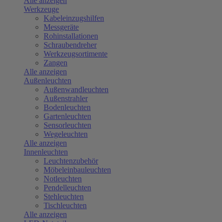
Alle anzeigen
Werkzeuge
Kabeleinzugshilfen
Messgeräte
Rohinstallationen
Schraubendreher
Werkzeugsortimente
Zangen
Alle anzeigen
Außenleuchten
Außenwandleuchten
Außenstrahler
Bodenleuchten
Gartenleuchten
Sensorleuchten
Wegeleuchten
Alle anzeigen
Innenleuchten
Leuchtenzubehör
Möbeleinbauleuchten
Notleuchten
Pendelleuchten
Stehleuchten
Tischleuchten
Alle anzeigen