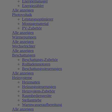
Energiemanager
Energiezähler
Alle anzeigen
Photovoltaik
Leistungsoptimierer
Montagematerial
PV-Zubehör
Alle anzeigen
Wärmepumpen
Alle anzeigen
Wechselrichter
Alle anzeigen
Beschattungen
Beschattungs-Zubehör
Rollladenmotoren
Beschattungssteuerungen
Alle anzeigen
Heizsysteme
Heizmatten
Heizungssteuerungen
Heizsystem-Zubehör
Raumbediengeräte
Stellantriebe
Warmwasseraufbereitung
Alle anzeigen