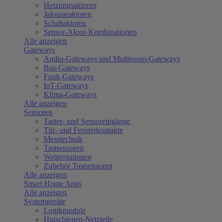
Heizungsaktoren
Jalousieaktoren
Schaltaktoren
Sensor-Aktor-Kombinationen
Alle anzeigen
Gateways
Audio-Gateways und Multiroom-Gateways
Bus-Gateways
Funk-Gateways
IoT-Gateways
Klima-Gateways
Alle anzeigen
Sensoren
Taster- und Sensoreingänge
Tür- und Fensterkontakte
Messtechnik
Tastsensoren
Wetterstationen
Zubehör Tastsensoren
Alle anzeigen
Smart Home Apps
Alle anzeigen
Systemgeräte
Logikmodule
Hutschienen-Netzteile