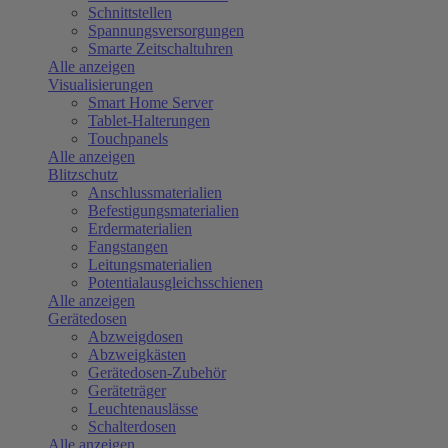
Schnittstellen
Spannungsversorgungen
Smarte Zeitschaltuhren
Alle anzeigen
Visualisierungen
Smart Home Server
Tablet-Halterungen
Touchpanels
Alle anzeigen
Blitzschutz
Anschlussmaterialien
Befestigungsmaterialien
Erdermaterialien
Fangstangen
Leitungsmaterialien
Potentialausgleichsschienen
Alle anzeigen
Gerätedosen
Abzweigdosen
Abzweigkästen
Gerätedosen-Zubehör
Geräteträger
Leuchtenauslässe
Schalterdosen
Alle anzeigen