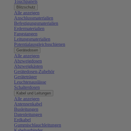
Touchpanels
Blitzschutz
Alle anzeigen
Anschlussmaterialien
Befestigungsmaterialien
Erdermaterialien
Fangstangen
Leitungsmaterialien
Potentialausgleichsschienen
Gerätedosen
Alle anzeigen
Abzweigdosen
Abzweigkästen
Gerätedosen-Zubehör
Geräteträger
Leuchtenauslässe
Schalterdosen
Kabel und Leitungen
Alle anzeigen
Antennenkabel
Busleitungen
Datenleitungen
Erdkabel
Gummischlauchleitungen
Kabelverbinder