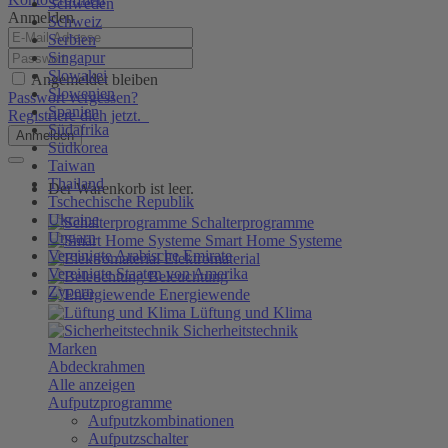
Schweden
Anmelden
Schweiz
Serbien
Singapur
Slowakei
Angemeldet bleiben
Slowenien
Passwort vergessen?
Spanien
Registriere dich jetzt.
Südafrika
Anmelden
Südkorea
Taiwan
Thailand
Der Warenkorb ist leer.
Tschechische Republik
Ukraine
Schalterprogramme
Ungarn
Smart Home Systeme
Vereinigte Arabische Emirate
Elektromaterial
Vereinigte Staaten von Amerika
Beleuchtung
Zypern
Energiewende
Lüftung und Klima
Sicherheitstechnik
Marken
Abdeckrahmen
Alle anzeigen
Aufputzprogramme
Aufputzkombinationen
Aufputzschalter