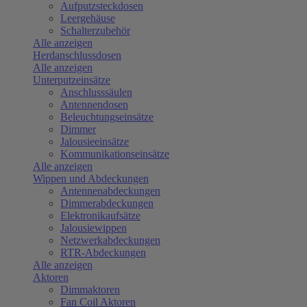
Aufputzsteckdosen
Leergehäuse
Schalterzubehör
Alle anzeigen
Herdanschlussdosen
Alle anzeigen
Unterputzeinsätze
Anschlusssäulen
Antennendosen
Beleuchtungseinsätze
Dimmer
Jalousieeinsätze
Kommunikationseinsätze
Alle anzeigen
Wippen und Abdeckungen
Antennenabdeckungen
Dimmerabdeckungen
Elektronikaufsätze
Jalousiewippen
Netzwerkabdeckungen
RTR-Abdeckungen
Alle anzeigen
Aktoren
Dimmaktoren
Fan Coil Aktoren