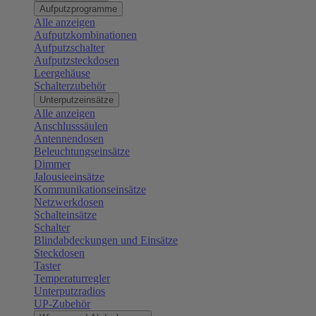
Aufputzprogramme
Alle anzeigen
Aufputzkombinationen
Aufputzschalter
Aufputzsteckdosen
Leergehäuse
Schalterzubehör
Unterputzeinsätze
Alle anzeigen
Anschlusssäulen
Antennendosen
Beleuchtungseinsätze
Dimmer
Jalousieeinsätze
Kommunikationseinsätze
Netzwerkdosen
Schalteinsätze
Schalter
Blindabdeckungen und Einsätze
Steckdosen
Taster
Temperaturregler
Unterputzradios
UP-Zubehör