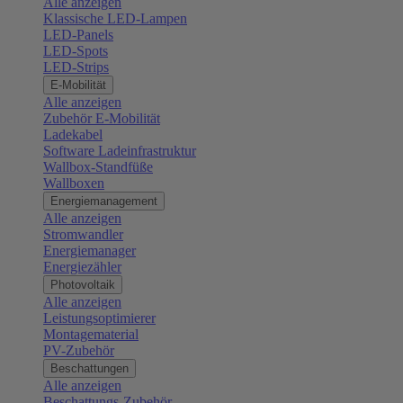
Alle anzeigen
Klassische LED-Lampen
LED-Panels
LED-Spots
LED-Strips
E-Mobilität
Alle anzeigen
Zubehör E-Mobilität
Ladekabel
Software Ladeinfrastruktur
Wallbox-Standfüße
Wallboxen
Energiemanagement
Alle anzeigen
Stromwandler
Energiemanager
Energiezähler
Photovoltaik
Alle anzeigen
Leistungsoptimierer
Montagematerial
PV-Zubehör
Beschattungen
Alle anzeigen
Beschattungs-Zubehör