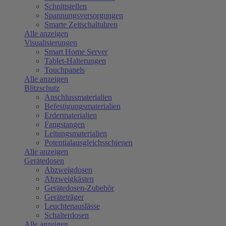
Schnittstellen
Spannungsversorgungen
Smarte Zeitschaltuhren
Alle anzeigen
Visualisierungen
Smart Home Server
Tablet-Halterungen
Touchpanels
Alle anzeigen
Blitzschutz
Anschlussmaterialien
Befestigungsmaterialien
Erdermaterialien
Fangstangen
Leitungsmaterialien
Potentialausgleichsschienen
Alle anzeigen
Gerätedosen
Abzweigdosen
Abzweigkästen
Gerätedosen-Zubehör
Geräteträger
Leuchtenauslässe
Schalterdosen
Alle anzeigen