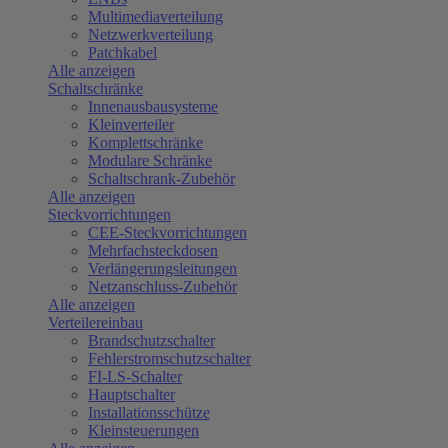
Multimediaverteilung
Netzwerkverteilung
Patchkabel
Alle anzeigen
Schaltschränke
Innenausbausysteme
Kleinverteiler
Komplettschränke
Modulare Schränke
Schaltschrank-Zubehör
Alle anzeigen
Steckvorrichtungen
CEE-Steckvorrichtungen
Mehrfachsteckdosen
Verlängerungsleitungen
Netzanschluss-Zubehör
Alle anzeigen
Verteilereinbau
Brandschutzschalter
Fehlerstromschutzschalter
FI-LS-Schalter
Hauptschalter
Installationsschütze
Kleinsteuerungen