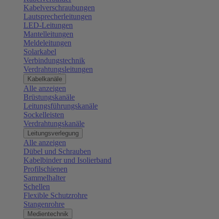
Kabelverschraubungen
Lautsprecherleitungen
LED-Leitungen
Mantelleitungen
Meldeleitungen
Solarkabel
Verbindungstechnik
Verdrahtungsleitungen
Kabelkanäle
Alle anzeigen
Brüstungskanäle
Leitungsführungskanäle
Sockelleisten
Verdrahtungskanäle
Leitungsverlegung
Alle anzeigen
Dübel und Schrauben
Kabelbinder und Isolierband
Profilschienen
Sammelhalter
Schellen
Flexible Schutzrohre
Stangenrohre
Medientechnik