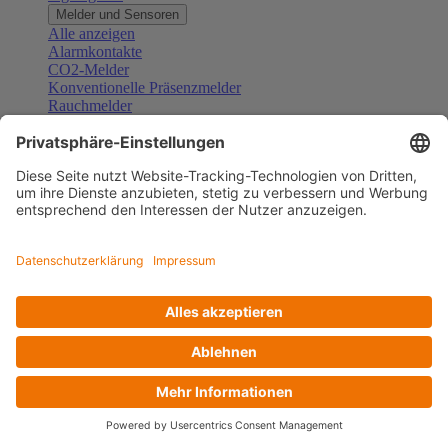
Melder und Sensoren
Alle anzeigen
Alarmkontakte
CO2-Melder
Konventionelle Präsenzmelder
Rauchmelder
Konventionelle Bewegungsmelder
Gefahrenmelder
Zubehör Melder und Sensoren
Türsprechanlagen
Alle anzeigen
Außenstationen
Innenstationen
Klingeltaster und Gongs
Sprechanlagen-Sets
Sprechanlagen-Systemmodule
Zubehör Türkommunikation
Videoüberwachung
Alle anzeigen
Überwachungskameras
Zubehör Videoüberwachung
Zutrittskontrolle
Alle anzeigen
Codetastaturen