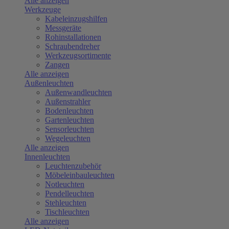
Alle anzeigen
Werkzeuge
Kabeleinzugshilfen
Messgeräte
Rohinstallationen
Schraubendreher
Werkzeugsortimente
Zangen
Alle anzeigen
Außenleuchten
Außenwandleuchten
Außenstrahler
Bodenleuchten
Gartenleuchten
Sensorleuchten
Wegeleuchten
Alle anzeigen
Innenleuchten
Leuchtenzubehör
Möbeleinbauleuchten
Notleuchten
Pendelleuchten
Stehleuchten
Tischleuchten
Alle anzeigen