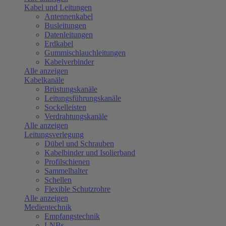
Kabel und Leitungen
Antennenkabel
Busleitungen
Datenleitungen
Erdkabel
Gummischlauchleitungen
Kabelverbinder
Alle anzeigen
Kabelkanäle
Brüstungskanäle
Leitungsführungskanäle
Sockelleisten
Verdrahtungskanäle
Alle anzeigen
Leitungsverlegung
Dübel und Schrauben
Kabelbinder und Isolierband
Profilschienen
Sammelhalter
Schellen
Flexible Schutzrohre
Alle anzeigen
Medientechnik
Empfangstechnik
LNBs