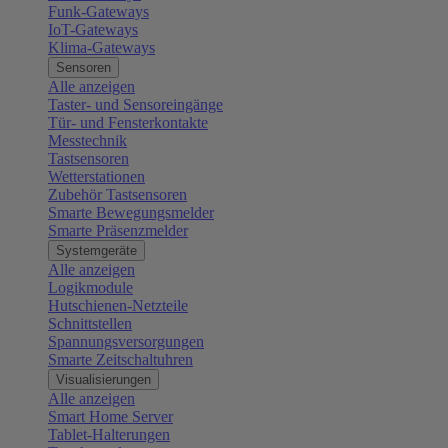
Funk-Gateways
IoT-Gateways
Klima-Gateways
Sensoren
Alle anzeigen
Taster- und Sensoreingänge
Tür- und Fensterkontakte
Messtechnik
Tastsensoren
Wetterstationen
Zubehör Tastsensoren
Smarte Bewegungsmelder
Smarte Präsenzmelder
Systemgeräte
Alle anzeigen
Logikmodule
Hutschienen-Netzteile
Schnittstellen
Spannungsversorgungen
Smarte Zeitschaltuhren
Visualisierungen
Alle anzeigen
Smart Home Server
Tablet-Halterungen