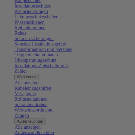
Hauptschalter
Installationsschütze
Kleinsteuerungen
Leitungsschutzschalter
Phasenschienen
Reihenklemmen
Relais
Schmelzsicherungen
Sonstige Installationsgeräte
Transformatoren und Netzteile
Treppenlichtautomaten
Überspannungsschutz
Installations-Zeitschaltuhren
Zähler
Werkzeuge
Alle anzeigen
Kabeleinzugshilfen
Messgeräte
Rohinstallationen
Schraubendreher
Werkzeugsortimente
Zangen
Außenleuchten
Alle anzeigen
Außenwandleuchten