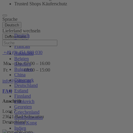
Trusted Shops Käuferschutz
Sprache
Deutsch
Lieferland wechseln
Deutsch
Deutschland
English
Hilfe
Français
+49 (0) 451 989 030
Australien
Belgien
Mo. – Do.
07:00 – 16:00
Brasilien
Bulgarien
Fr.
08:00 – 15:00
China
Dänemark
info@voltus.de
Deutschland
Estland
FAQ
Finnland
Anschrift
Frankreich
Georgien
Loog 7
Griechenland
23611 Bad Schwartau
Großbritannien
Deutschland
Hong Kong
Indien