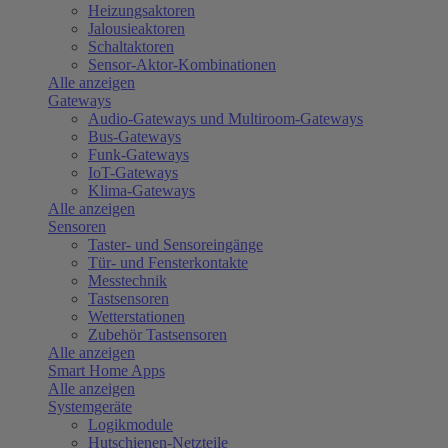
Heizungsaktoren
Jalousieaktoren
Schaltaktoren
Sensor-Aktor-Kombinationen
Alle anzeigen
Gateways
Audio-Gateways und Multiroom-Gateways
Bus-Gateways
Funk-Gateways
IoT-Gateways
Klima-Gateways
Alle anzeigen
Sensoren
Taster- und Sensoreingänge
Tür- und Fensterkontakte
Messtechnik
Tastsensoren
Wetterstationen
Zubehör Tastsensoren
Alle anzeigen
Smart Home Apps
Alle anzeigen
Systemgeräte
Logikmodule
Hutschienen-Netzteile