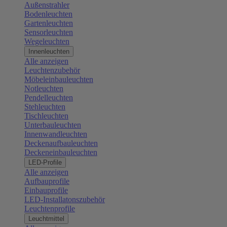
Außenstrahler
Bodenleuchten
Gartenleuchten
Sensorleuchten
Wegeleuchten
Innenleuchten
Alle anzeigen
Leuchtenzubehör
Möbeleinbauleuchten
Notleuchten
Pendelleuchten
Stehleuchten
Tischleuchten
Unterbauleuchten
Innenwandleuchten
Deckenaufbauleuchten
Deckeneinbauleuchten
LED-Profile
Alle anzeigen
Aufbauprofile
Einbauprofile
LED-Installatonszubehör
Leuchtenprofile
Leuchtmittel