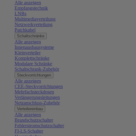
Alle anzeigen
Empfangstechnik
LNBs
Multimediaverteilung
Netzwerkverteilung
Patchkabel
Schaltschränke
Alle anzeigen
Innenausbausysteme
Kleinverteiler
Komplettschränke
Modulare Schränke
Schaltschrank-Zubehör
Steckvorrichtungen
Alle anzeigen
CEE-Steckvorrichtungen
Mehrfachsteckdosen
Verlängerungsleitungen
Netzanschluss-Zubehör
Verteilereinbau
Alle anzeigen
Brandschutzschalter
Fehlerstromschutzschalter
FI-LS-Schalter