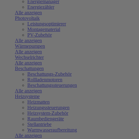
Energiemanager
Energiezähler
Alle anzeigen
Photovoltaik
Leistungsoptimierer
Montagematerial
PV-Zubehör
Alle anzeigen
Wärmepumpen
Alle anzeigen
Wechselrichter
Alle anzeigen
Beschattungen
Beschattungs-Zubehör
Rollladenmotoren
Beschattungssteuerungen
Alle anzeigen
Heizsysteme
Heizmatten
Heizungssteuerungen
Heizsystem-Zubehör
Raumbediengeräte
Stellantriebe
Warmwasseraufbereitung
Alle anzeigen