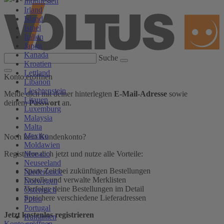
Indonesien
Irland
Island
Israel
Italien
Japan
Kanada
Suche
Kroatien
Lettland
Konto eröffnen
Libanon
Liechtenstein
Melde dich mit deiner hinterlegten
E-Mail-Adresse
sowie
Litauen
deinem
Passwort
an.
Luxemburg
Malaysia
Malta
Mexiko
Noch kein Kundenkonto?
Moldawien
Monaco
Registriere dich jetzt und nutze alle Vorteile:
Neuseeland
Spare Zeit bei zukünftigen Bestellungen
Niederlande
Erstelle und verwalte Merklisten
Norwegen
Verfolge deine Bestellungen im Detail
Österreich
Speichere verschiedene Lieferadressen
Polen
Portugal
Jetzt kostenlos registrieren
Rumänien
Konto eröffnen