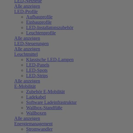
LED-Netzteile
Alle anzeigen
LED-Profile
Aufbauprofile
Einbauprofile
LED-Installatonszubehör
Leuchtenprofile
Alle anzeigen
LED-Steuerungen
Alle anzeigen
Leuchtmittel
Klassische LED-Lampen
LED-Panels
LED-Spots
LED-Strips
Alle anzeigen
E-Mobilität
Zubehör E-Mobilität
Ladekabel
Software Ladeinfrastruktur
Wallbox-Standfüße
Wallboxen
Alle anzeigen
Energiemanagement
Stromwandler