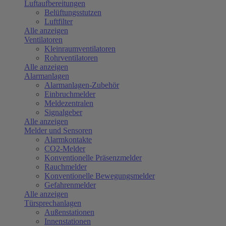
Luftaufbereitungen
Belüftungsstutzen
Luftfilter
Alle anzeigen
Ventilatoren
Kleinraumventilatoren
Rohrventilatoren
Alle anzeigen
Alarmanlagen
Alarmanlagen-Zubehör
Einbruchmelder
Meldezentralen
Signalgeber
Alle anzeigen
Melder und Sensoren
Alarmkontakte
CO2-Melder
Konventionelle Präsenzmelder
Rauchmelder
Konventionelle Bewegungsmelder
Gefahrenmelder
Alle anzeigen
Türsprechanlagen
Außenstationen
Innenstationen