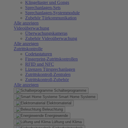
Klingeltaster und Gongs
Sprechanlagen-Sets
Sprechanlagen-Systemmodule
Zubehör Türkommunikation
Alle anzeigen
Videoüberwachung
Überwachungskameras
Zubehör Videoüberwachung
Alle anzeigen
Zutrittskontrolle
Codetastaturen
Fingerprint-Zutrittskontrollen
RFID und NFC
Lizenzen Türsprechanlagen
Zutrittskontroll-Zentralen
Zutrittskontroll-Zubehör
Alle anzeigen
Schalterprogramme
Smart Home Systeme
Elektromaterial
Beleuchtung
Energiewende
Lüftung und Klima