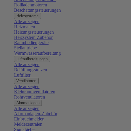
Rollladenmotoren
Beschattungssteuerungen
Heizsysteme
Alle anzeigen
Heizmatten
Heizungssteuerungen
Heizsystem-Zubehör
Raumbediengeräte
Stellantriebe
Warmwasseraufbereitung
Luftaufbereitungen
Alle anzeigen
Belüftungsstutzen
Luftfilter
Ventilatoren
Alle anzeigen
Kleinraumventilatoren
Rohrventilatoren
Alarmanlagen
Alle anzeigen
Alarmanlagen-Zubehör
Einbruchmelder
Meldezentralen
Signalgeber