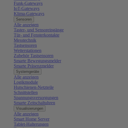
Funk-Gateways
IoT-Gateways
Klima-Gateways
Sensoren
Alle anzeigen
Taster- und Sensoreingänge
Tür- und Fensterkontakte
Messtechnik
Tastsensoren
Wetterstationen
Zubehör Tastsensoren
Smarte Bewegungsmelder
Smarte Präsenzmelder
Systemgeräte
Alle anzeigen
Logikmodule
Hutschienen-Netzteile
Schnittstellen
Spannungsversorgungen
Smarte Zeitschaltuhren
Visualisierungen
Alle anzeigen
Smart Home Server
Tablet-Halterungen