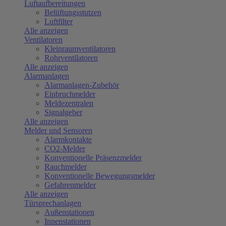
Luftaufbereitungen
Belüftungsstutzen
Luftfilter
Alle anzeigen
Ventilatoren
Kleinraumventilatoren
Rohrventilatoren
Alle anzeigen
Alarmanlagen
Alarmanlagen-Zubehör
Einbruchmelder
Meldezentralen
Signalgeber
Alle anzeigen
Melder und Sensoren
Alarmkontakte
CO2-Melder
Konventionelle Präsenzmelder
Rauchmelder
Konventionelle Bewegungsmelder
Gefahrenmelder
Alle anzeigen
Türsprechanlagen
Außenstationen
Innenstationen