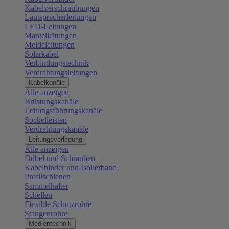
Kabelverschraubungen
Lautsprecherleitungen
LED-Leitungen
Mantelleitungen
Meldeleitungen
Solarkabel
Verbindungstechnik
Verdrahtungsleitungen
Kabelkanäle
Alle anzeigen
Brüstungskanäle
Leitungsführungskanäle
Sockelleisten
Verdrahtungskanäle
Leitungsverlegung
Alle anzeigen
Dübel und Schrauben
Kabelbinder und Isolierband
Profilschienen
Sammelhalter
Schellen
Flexible Schutzrohre
Stangenrohre
Medientechnik