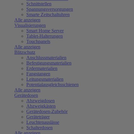
Schnittstellen
Spannungsversorgungen
Smarte Zeitschaltuhren
Alle anzeigen
Visualisierungen
Smart Home Server
Tablet-Halterungen
Touchpanels
Alle anzeigen
Blitzschutz
Anschlussmaterialien
Befestigungsmaterialien
Erdermaterialien
Fangstangen
Leitungsmaterialien
Potentialausgleichsschienen
Alle anzeigen
Gerätedosen
Abzweigdosen
Abzweigkästen
Gerätedosen-Zubehör
Geräteträger
Leuchtenauslässe
Schalterdosen
Alle anzeigen