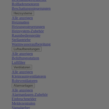
Rollladenmotoren
Beschattungssteuerungen
Heizsysteme
Alle anzeigen
Heizmatten
Heizungssteuerungen
Heizsystem-Zubehör
Raumbediengeräte
Stellantriebe
Warmwasseraufbereitung
Luftaufbereitungen
Alle anzeigen
Belüftungsstutzen
Luftfilter
Ventilatoren
Alle anzeigen
Kleinraumventilatoren
Rohrventilatoren
Alarmanlagen
Alle anzeigen
Alarmanlagen-Zubehör
Einbruchmelder
Meldezentralen
Signalgeber