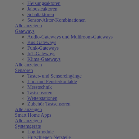
Heizungsaktoren
Jalousieaktoren
Schaltaktoren
Sensor-Aktor-Kombinationen
Alle anzeigen
Gateways
Audio-Gateways und Multiroom-Gateways
Bus-Gateways
Funk-Gateways
IoT-Gateways
Klima-Gateways
Alle anzeigen
Sensoren
Taster- und Sensoreingänge
Tür- und Fensterkontakte
Messtechnik
Tastsensoren
Wetterstationen
Zubehör Tastsensoren
Alle anzeigen
Smart Home Apps
Alle anzeigen
Systemgeräte
Logikmodule
Hutschienen-Netzteile