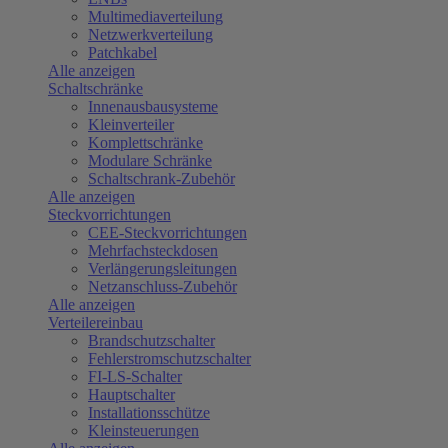
Multimediaverteilung
Netzwerkverteilung
Patchkabel
Alle anzeigen
Schaltschränke
Innenausbausysteme
Kleinverteiler
Komplettschränke
Modulare Schränke
Schaltschrank-Zubehör
Alle anzeigen
Steckvorrichtungen
CEE-Steckvorrichtungen
Mehrfachsteckdosen
Verlängerungsleitungen
Netzanschluss-Zubehör
Alle anzeigen
Verteilereinbau
Brandschutzschalter
Fehlerstromschutzschalter
FI-LS-Schalter
Hauptschalter
Installationsschütze
Kleinsteuerungen