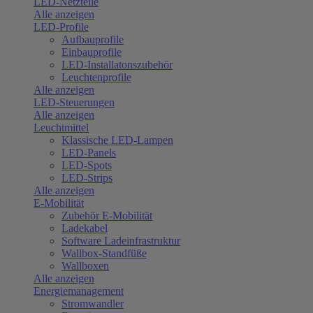
LED-Netzteile
Alle anzeigen
LED-Profile
Aufbauprofile
Einbauprofile
LED-Installatonszubehör
Leuchtenprofile
Alle anzeigen
LED-Steuerungen
Alle anzeigen
Leuchtmittel
Klassische LED-Lampen
LED-Panels
LED-Spots
LED-Strips
Alle anzeigen
E-Mobilität
Zubehör E-Mobilität
Ladekabel
Software Ladeinfrastruktur
Wallbox-Standfüße
Wallboxen
Alle anzeigen
Energiemanagement
Stromwandler