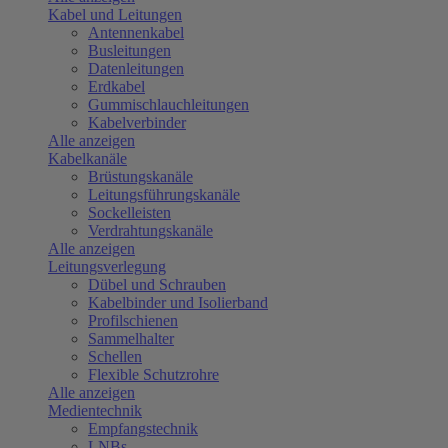
Kabel und Leitungen
Antennenkabel
Busleitungen
Datenleitungen
Erdkabel
Gummischlauchleitungen
Kabelverbinder
Alle anzeigen
Kabelkanäle
Brüstungskanäle
Leitungsführungskanäle
Sockelleisten
Verdrahtungskanäle
Alle anzeigen
Leitungsverlegung
Dübel und Schrauben
Kabelbinder und Isolierband
Profilschienen
Sammelhalter
Schellen
Flexible Schutzrohre
Alle anzeigen
Medientechnik
Empfangstechnik
LNBs