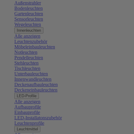
Außenstrahler
Bodenleuchten
Gartenleuchten
Sensorleuchten
Wegeleuchten
Innenleuchten
Alle anzeigen
Leuchtenzubehör
Möbeleinbauleuchten
Notleuchten
Pendelleuchten
Stehleuchten
Tischleuchten
Unterbauleuchten
Innenwandleuchten
Deckenaufbauleuchten
Deckeneinbauleuchten
LED-Profile
Alle anzeigen
Aufbauprofile
Einbauprofile
LED-Installatonszubehör
Leuchtenprofile
Leuchtmittel