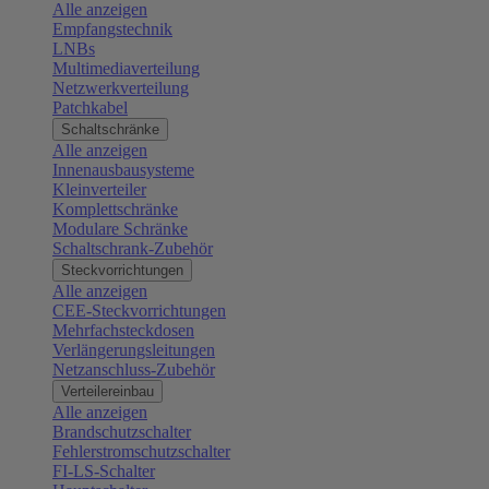
Alle anzeigen
Empfangstechnik
LNBs
Multimediaverteilung
Netzwerkverteilung
Patchkabel
Schaltschränke
Alle anzeigen
Innenausbausysteme
Kleinverteiler
Komplettschränke
Modulare Schränke
Schaltschrank-Zubehör
Steckvorrichtungen
Alle anzeigen
CEE-Steckvorrichtungen
Mehrfachsteckdosen
Verlängerungsleitungen
Netzanschluss-Zubehör
Verteilereinbau
Alle anzeigen
Brandschutzschalter
Fehlerstromschutzschalter
FI-LS-Schalter