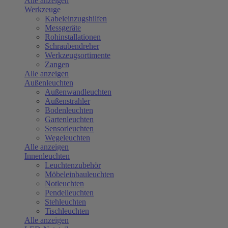
Alle anzeigen
Werkzeuge
Kabeleinzugshilfen
Messgeräte
Rohinstallationen
Schraubendreher
Werkzeugsortimente
Zangen
Alle anzeigen
Außenleuchten
Außenwandleuchten
Außenstrahler
Bodenleuchten
Gartenleuchten
Sensorleuchten
Wegeleuchten
Alle anzeigen
Innenleuchten
Leuchtenzubehör
Möbeleinbauleuchten
Notleuchten
Pendelleuchten
Stehleuchten
Tischleuchten
Alle anzeigen