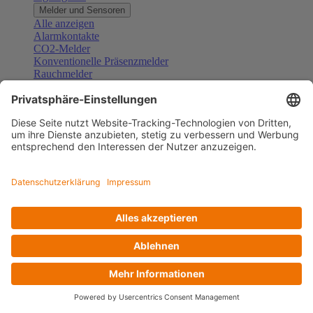
Melder und Sensoren
Alle anzeigen
Alarmkontakte
CO2-Melder
Konventionelle Präsenzmelder
Rauchmelder
Konventionelle Bewegungsmelder
Gefahrenmelder
Zubehör Melder und Sensoren
Türsprechanlagen
Alle anzeigen
Außenstationen
Innenstationen
Klingeltaster und Gongs
Sprechanlagen-Sets
Sprechanlagen-Systemmodule
Zubehör Türkommunikation
Videoüberwachung
Alle anzeigen
Überwachungskameras
Zubehör Videoüberwachung
Zutrittskontrolle
Alle anzeigen
Codetastaturen