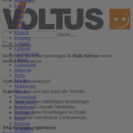
Indonesien
Irland
Island
Israel
Italien
Japan
Kanada
Suche
Kroatien
Lettland
Konto eröffnen
Libanon
Liechtenstein
Melde dich mit deiner hinterlegten
E-Mail-Adresse
sowie
Litauen
deinem
Passwort
an.
Luxemburg
Malaysia
Malta
Mexiko
Noch kein Kundenkonto?
Moldawien
Monaco
Registriere dich jetzt und nutze alle Vorteile:
Neuseeland
Spare Zeit bei zukünftigen Bestellungen
Niederlande
Erstelle und verwalte Merklisten
Norwegen
Verfolge deine Bestellungen im Detail
Österreich
Speichere verschiedene Lieferadressen
Polen
Portugal
Jetzt kostenlos registrieren
Rumänien
Konto eröffnen