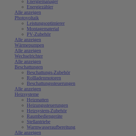
Energiemanager
Energiezähler
Alle anzeigen
Photovoltaik
Leistungsoptimierer
Montagematerial
PV-Zubehör
Alle anzeigen
Wärmepumpen
Alle anzeigen
Wechselrichter
Alle anzeigen
Beschattungen
Beschattungs-Zubehör
Rollladenmotoren
Beschattungssteuerungen
Alle anzeigen
Heizsysteme
Heizmatten
Heizungssteuerungen
Heizsystem-Zubehör
Raumbediengeräte
Stellantriebe
Warmwasseraufbereitung
Alle anzeigen