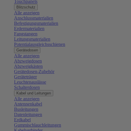
Touchpanels
Blitzschutz
Alle anzeigen
Anschlussmaterialien
Befestigungsmaterialien
Erdermaterialien
Fangstangen
Leitungsmaterialien
Potentialausgleichsschienen
Gerätedosen
Alle anzeigen
Abzweigdosen
Abzweigkästen
Gerätedosen-Zubehör
Geräteträger
Leuchtenauslässe
Schalterdosen
Kabel und Leitungen
Alle anzeigen
Antennenkabel
Busleitungen
Datenleitungen
Erdkabel
Gummischlauchleitungen
Kabelverbinder