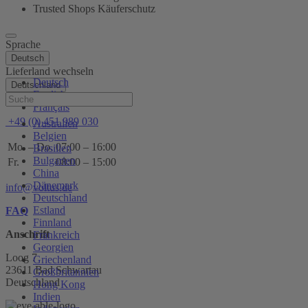
Trusted Shops Käuferschutz
Sprache
Deutsch
Lieferland wechseln
Deutsch
Deutschland
English
Hilfe
Français
+49 (0) 451 989 030
Australien
Belgien
Mo. – Do.
07:00 – 16:00
Brasilien
Bulgarien
Fr.
08:00 – 15:00
China
Dänemark
info@voltus.de
Deutschland
Estland
FAQ
Finnland
Anschrift
Frankreich
Georgien
Loog 7
Griechenland
23611 Bad Schwartau
Großbritannien
Deutschland
Hong Kong
Indien