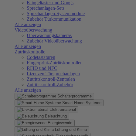
Klingeltaster und Gongs
Sprechanlagen-Sets
Sprechanlagen-Systemmodule
Zubehör Türkommunikation
Alle anzeigen
Videoüberwachung
Überwachungskameras
Zubehör Videoüberwachung
Alle anzeigen
Zutrittskontrolle
Codetastaturen
Fingerprint-Zutrittskontrollen
RFID und NFC
Lizenzen Türsprechanlagen
Zutrittskontroll-Zentralen
Zutrittskontroll-Zubehör
Alle anzeigen
Schalterprogramme
Smart Home Systeme
Elektromaterial
Beleuchtung
Energiewende
Lüftung und Klima