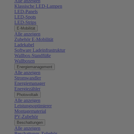
Alle anzeigen
Klassische LED-Lampen
LED-Panels
LED-Spots
LED-Strips
E-Mobilität
Alle anzeigen
Zubehör E-Mobilität
Ladekabel
Software Ladeinfrastruktur
Wallbox-Standfüße
Wallboxen
Energiemanagement
Alle anzeigen
Stromwandler
Energiemanager
Energiezähler
Photovoltaik
Alle anzeigen
Leistungsoptimierer
Montagematerial
PV-Zubehör
Beschattungen
Alle anzeigen
Beschattungs-Zubehör