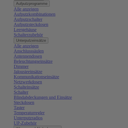
Aufputzprogramme
Alle anzeigen
Aufputzkombinationen
Aufputzschalter
Aufputzsteckdosen
Leergehäuse
Schalterzubehör
Unterputzeinsätze
Alle anzeigen
Anschlusssäulen
Antennendosen
Beleuchtungseinsätze
Dimmer
Jalousieeinsätze
Kommunikationseinsätze
Netzwerkdosen
Schalteinsätze
Schalter
Blindabdeckungen und Einsätze
Steckdosen
Taster
Temperaturregler
Unterputzradios
UP-Zubehör