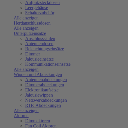
Aufputzsteckdosen
Leergehäuse
Schalterzubehör
Alle anzeigen
Herdanschlussdosen
Alle anzeigen
Unterputzeinsätze
Anschlusssäulen
Antennendosen
Beleuchtungseinsätze
Dimmer
Jalousieeinsätze
Kommunikationseinsätze
Alle anzeigen
Wippen und Abdeckungen
Antennenabdeckungen
Dimmerabdeckungen
Elektronikaufsätze
Jalousiewippen
Netzwerkabdeckungen
RTR-Abdeckungen
Alle anzeigen
Aktoren
Dimmaktoren
Fan Coil Aktoren