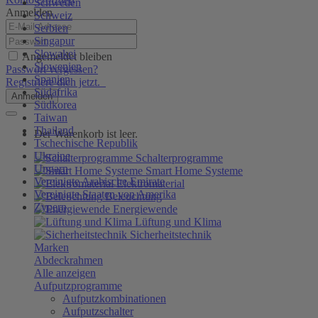
Schweden
Anmelden
Schweiz
Serbien
Singapur
Slowakei
Angemeldet bleiben
Slowenien
Passwort vergessen?
Spanien
Registriere dich jetzt.
Südafrika
Anmelden
Südkorea
Taiwan
Thailand
Der Warenkorb ist leer.
Tschechische Republik
Ukraine
Schalterprogramme
Ungarn
Smart Home Systeme
Vereinigte Arabische Emirate
Elektromaterial
Vereinigte Staaten von Amerika
Beleuchtung
Zypern
Energiewende
Lüftung und Klima
Sicherheitstechnik
Marken
Abdeckrahmen
Alle anzeigen
Aufputzprogramme
Aufputzkombinationen
Aufputzschalter