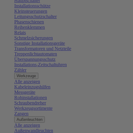
Hauptschalter
Installationsschütze
Kleinsteuerungen
Leitungsschutzschalter
Phasenschienen
Reihenklemmen
Relais
Schmelzsicherungen
Sonstige Installationsgeräte
Transformatoren und Netzteile
Treppenlichtautomaten
Überspannungsschutz
Installations-Zeitschaltuhren
Zähler
Werkzeuge
Alle anzeigen
Kabeleinzugshilfen
Messgeräte
Rohinstallationen
Schraubendreher
Werkzeugsortimente
Zangen
Außenleuchten
Alle anzeigen
Außenwandleuchten