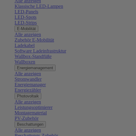
Alle anzeigen
Klassische LED-Lampen
LED-Panels
LED-Spots
LED-Strips
E-Mobilität
Alle anzeigen
Zubehör E-Mobilität
Ladekabel
Software Ladeinfrastruktur
Wallbox-Standfüße
Wallboxen
Energiemanagement
Alle anzeigen
Stromwandler
Energiemanager
Energiezähler
Photovoltaik
Alle anzeigen
Leistungsoptimierer
Montagematerial
PV-Zubehör
Beschattungen
Alle anzeigen
Beschattungs-Zubehör