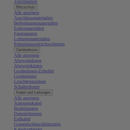
Touchpanels
Blitzschutz
Alle anzeigen
Anschlussmaterialien
Befestigungsmaterialien
Erdermaterialien
Fangstangen
Leitungsmaterialien
Potentialausgleichsschienen
Gerätedosen
Alle anzeigen
Abzweigdosen
Abzweigkästen
Gerätedosen-Zubehör
Geräteträger
Leuchtenauslässe
Schalterdosen
Kabel und Leitungen
Alle anzeigen
Antennenkabel
Busleitungen
Datenleitungen
Erdkabel
Gummischlauchleitungen
Kabelverbinder