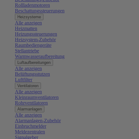
Rollladenmotoren
Beschattungssteuerungen
Heizsysteme
Alle anzeigen
Heizmatten
Heizungssteuerungen
Heizsystem-Zubehör
Raumbediengeräte
Stellantriebe
Warmwasseraufbereitung
Luftaufbereitungen
Alle anzeigen
Belüftungsstutzen
Luftfilter
Ventilatoren
Alle anzeigen
Kleinraumventilatoren
Rohrventilatoren
Alarmanlagen
Alle anzeigen
Alarmanlagen-Zubehör
Einbruchmelder
Meldezentralen
Signalgeber