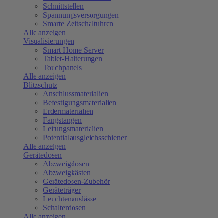
Schnittstellen
Spannungsversorgungen
Smarte Zeitschaltuhren
Alle anzeigen
Visualisierungen
Smart Home Server
Tablet-Halterungen
Touchpanels
Alle anzeigen
Blitzschutz
Anschlussmaterialien
Befestigungsmaterialien
Erdermaterialien
Fangstangen
Leitungsmaterialien
Potentialausgleichsschienen
Alle anzeigen
Gerätedosen
Abzweigdosen
Abzweigkästen
Gerätedosen-Zubehör
Geräteträger
Leuchtenauslässe
Schalterdosen
Alle anzeigen