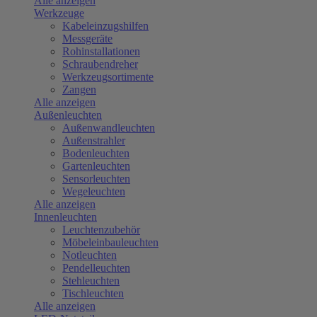
Alle anzeigen
Werkzeuge
Kabeleinzugshilfen
Messgeräte
Rohinstallationen
Schraubendreher
Werkzeugsortimente
Zangen
Alle anzeigen
Außenleuchten
Außenwandleuchten
Außenstrahler
Bodenleuchten
Gartenleuchten
Sensorleuchten
Wegeleuchten
Alle anzeigen
Innenleuchten
Leuchtenzubehör
Möbeleinbauleuchten
Notleuchten
Pendelleuchten
Stehleuchten
Tischleuchten
Alle anzeigen