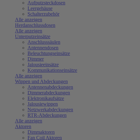
Aufputzsteckdosen
Leergehäuse
Schalterzubehör
Alle anzeigen
Herdanschlussdosen
Alle anzeigen
Unterputzeinsätze
Anschlusssäulen
Antennendosen
Beleuchtungseinsätze
Dimmer
Jalousieeinsätze
Kommunikationseinsätze
Alle anzeigen
Wippen und Abdeckungen
Antennenabdeckungen
Dimmerabdeckungen
Elektronikaufsätze
Jalousiewippen
Netzwerkabdeckungen
RTR-Abdeckungen
Alle anzeigen
Aktoren
Dimmaktoren
Fan Coil Aktoren