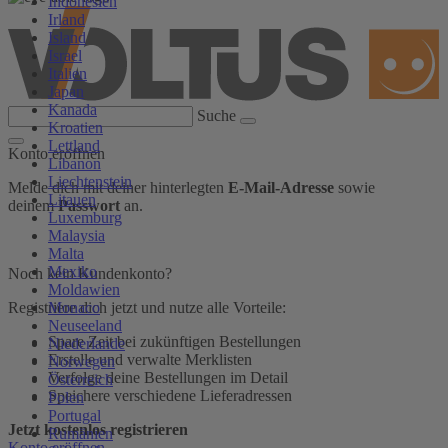
Indonesien
Irland
Island
Israel
Italien
Japan
Kanada
Suche
Kroatien
Lettland
Konto eröffnen
Libanon
Liechtenstein
Melde dich mit deiner hinterlegten
E-Mail-Adresse
sowie
Litauen
deinem
Passwort
an.
Luxemburg
Malaysia
Malta
Mexiko
Noch kein Kundenkonto?
Moldawien
Monaco
Registriere dich jetzt und nutze alle Vorteile:
Neuseeland
Spare Zeit bei zukünftigen Bestellungen
Niederlande
Erstelle und verwalte Merklisten
Norwegen
Verfolge deine Bestellungen im Detail
Österreich
Speichere verschiedene Lieferadressen
Polen
Portugal
Jetzt kostenlos registrieren
Rumänien
Konto eröffnen