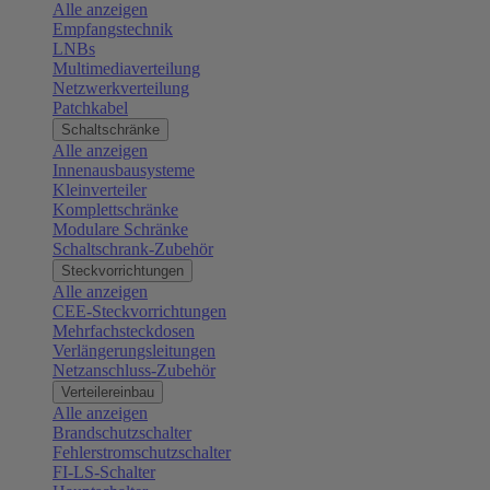
Alle anzeigen
Empfangstechnik
LNBs
Multimediaverteilung
Netzwerkverteilung
Patchkabel
Schaltschränke
Alle anzeigen
Innenausbausysteme
Kleinverteiler
Komplettschränke
Modulare Schränke
Schaltschrank-Zubehör
Steckvorrichtungen
Alle anzeigen
CEE-Steckvorrichtungen
Mehrfachsteckdosen
Verlängerungsleitungen
Netzanschluss-Zubehör
Verteilereinbau
Alle anzeigen
Brandschutzschalter
Fehlerstromschutzschalter
FI-LS-Schalter