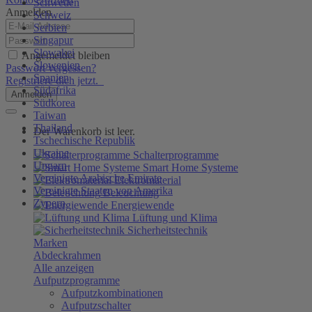
Schweden
Anmelden
Schweiz
Serbien
Singapur
Slowakei
Angemeldet bleiben
Slowenien
Passwort vergessen?
Spanien
Registriere dich jetzt.
Südafrika
Anmelden
Südkorea
Taiwan
Thailand
Der Warenkorb ist leer.
Tschechische Republik
Ukraine
Schalterprogramme
Ungarn
Smart Home Systeme
Vereinigte Arabische Emirate
Elektromaterial
Vereinigte Staaten von Amerika
Beleuchtung
Zypern
Energiewende
Lüftung und Klima
Sicherheitstechnik
Marken
Abdeckrahmen
Alle anzeigen
Aufputzprogramme
Aufputzkombinationen
Aufputzschalter