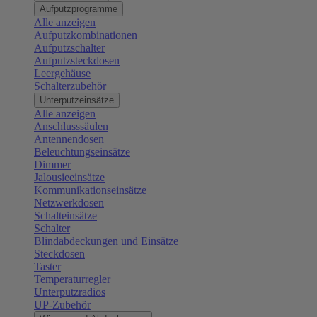
Aufputzprogramme
Alle anzeigen
Aufputzkombinationen
Aufputzschalter
Aufputzsteckdosen
Leergehäuse
Schalterzubehör
Unterputzeinsätze
Alle anzeigen
Anschlusssäulen
Antennendosen
Beleuchtungseinsätze
Dimmer
Jalousieeinsätze
Kommunikationseinsätze
Netzwerkdosen
Schalteinsätze
Schalter
Blindabdeckungen und Einsätze
Steckdosen
Taster
Temperaturregler
Unterputzradios
UP-Zubehör