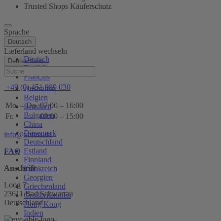
Trusted Shops Käuferschutz
Sprache
Deutsch
Lieferland wechseln
Deutsch
Deutschland
English
Hilfe
Français
+49 (0) 451 989 030
Australien
Belgien
Mo. – Do.
07:00 – 16:00
Brasilien
Bulgarien
Fr.
08:00 – 15:00
China
Dänemark
info@voltus.de
Deutschland
Estland
FAQ
Finnland
Anschrift
Frankreich
Georgien
Loog 7
Griechenland
23611 Bad Schwartau
Großbritannien
Deutschland
Hong Kong
Indien