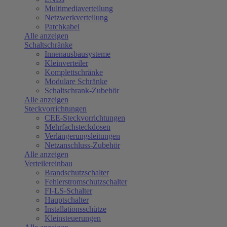
Multimediaverteilung
Netzwerkverteilung
Patchkabel
Alle anzeigen
Schaltschränke
Innenausbausysteme
Kleinverteiler
Komplettschränke
Modulare Schränke
Schaltschrank-Zubehör
Alle anzeigen
Steckvorrichtungen
CEE-Steckvorrichtungen
Mehrfachsteckdosen
Verlängerungsleitungen
Netzanschluss-Zubehör
Alle anzeigen
Verteilereinbau
Brandschutzschalter
Fehlerstromschutzschalter
FI-LS-Schalter
Hauptschalter
Installationsschütze
Kleinsteuerungen