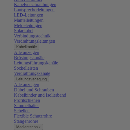
Kabelverschraubungen
Lautsprecherleitungen
LED-Leitungen
Mantelleitungen
Meldeleitungen
Solarkabel
Verbindungstechnik
Verdrahtungsleitungen
Kabelkanäle
Alle anzeigen
Brüstungskanäle
Leitungsführungskanäle
Sockelleisten
Verdrahtungskanäle
Leitungsverlegung
Alle anzeigen
Dübel und Schrauben
Kabelbinder und Isolierband
Profilschienen
Sammelhalter
Schellen
Flexible Schutzrohre
Stangenrohre
Medientechnik