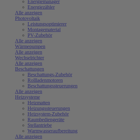
Energiemanager
Energiezähler
Alle anzeigen
Photovoltaik
Leistungsoptimierer
Montagematerial
PV-Zubehör
Alle anzeigen
Wärmepumpen
Alle anzeigen
Wechselrichter
Alle anzeigen
Beschattungen
Beschattungs-Zubehör
Rollladenmotoren
Beschattungssteuerungen
Alle anzeigen
Heizsysteme
Heizmatten
Heizungssteuerungen
Heizsystem-Zubehör
Raumbediengeräte
Stellantriebe
Warmwasseraufbereitung
Alle anzeigen