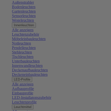
Außenstrahler
Bodenleuchten
Gartenleuchten
Sensorleuchten
Wegeleuchten
Innenleuchten
Alle anzeigen
Leuchtenzubehör
Möbeleinbauleuchten
Notleuchten
Pendelleuchten
Stehleuchten
Tischleuchten
Unterbauleuchten
Innenwandleuchten
Deckenaufbauleuchten
Deckeneinbauleuchten
LED-Profile
Alle anzeigen
Aufbauprofile
Einbauprofile
LED-Installatonszubehör
Leuchtenprofile
Leuchtmittel