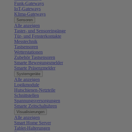
Funk-Gateways
IoT-Gateways
Klima-Gateways
Sensoren
Alle anzeigen
Taster- und Sensoreingänge
Tür- und Fensterkontakte
Messtechnik
Tastsensoren
Wetterstationen
Zubehör Tastsensoren
Smarte Bewegungsmelder
Smarte Präsenzmelder
Systemgeräte
Alle anzeigen
Logikmodule
Hutschienen-Netzteile
Schnittstellen
Spannungsversorgungen
Smarte Zeitschaltuhren
Visualisierungen
Alle anzeigen
Smart Home Server
Tablet-Halterungen