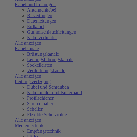
Kabel und Leitungen
Antennenkabel
Busleitungen
Datenleitungen
Erdkabel
Gummischlauchleitungen
Kabelverbinder
Alle anzeigen
Kabelkanäle
Brüstungskanäle
Leitungsführungskanäle
Sockelleisten
Verdrahtungskanäle
Alle anzeigen
Leitungsverlegung
Dübel und Schrauben
Kabelbinder und Isolierband
Profilschienen
Sammelhalter
Schellen
Flexible Schutzrohre
Alle anzeigen
Medientechnik
Empfangstechnik
LNBs