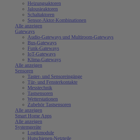
Heizungsaktoren
Jalousieaktoren
Schaltaktoren
Sensor-Aktor-Kombinationen
Alle anzeigen
Gateways
Audio-Gateways und Multiroom-Gateways
Bus-Gateways
Funk-Gateways
IoT-Gateways
Klima-Gateways
Alle anzeigen
Sensoren
Taster- und Sensoreingänge
Tür- und Fensterkontakte
Messtechnik
Tastsensoren
Wetterstationen
Zubehör Tastsensoren
Alle anzeigen
Smart Home Apps
Alle anzeigen
Systemgeräte
Logikmodule
Hutschienen-Netzteile