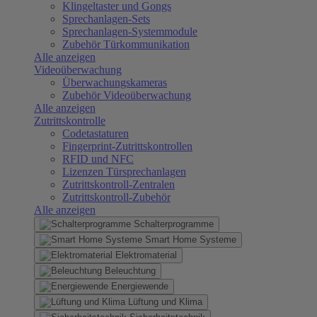
Klingeltaster und Gongs
Sprechanlagen-Sets
Sprechanlagen-Systemmodule
Zubehör Türkommunikation
Alle anzeigen
Videoüberwachung
Überwachungskameras
Zubehör Videoüberwachung
Alle anzeigen
Zutrittskontrolle
Codetastaturen
Fingerprint-Zutrittskontrollen
RFID und NFC
Lizenzen Türsprechanlagen
Zutrittskontroll-Zentralen
Zutrittskontroll-Zubehör
Alle anzeigen
Schalterprogramme
Smart Home Systeme
Elektromaterial
Beleuchtung
Energiewende
Lüftung und Klima