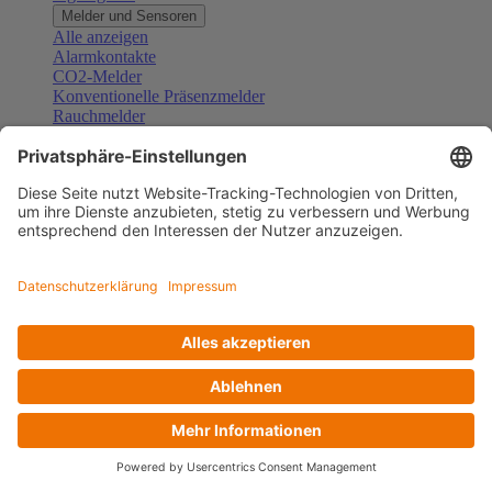
Melder und Sensoren
Alle anzeigen
Alarmkontakte
CO2-Melder
Konventionelle Präsenzmelder
Rauchmelder
Konventionelle Bewegungsmelder
Gefahrenmelder
Zubehör Melder und Sensoren
Türsprechanlagen
Alle anzeigen
Außenstationen
Innenstationen
Klingeltaster und Gongs
Sprechanlagen-Sets
Sprechanlagen-Systemmodule
Zubehör Türkommunikation
Videoüberwachung
Alle anzeigen
Überwachungskameras
Zubehör Videoüberwachung
Zutrittskontrolle
Alle anzeigen
Codetastaturen