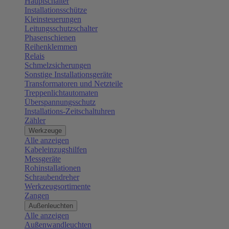
Hauptschalter
Installationsschütze
Kleinsteuerungen
Leitungsschutzschalter
Phasenschienen
Reihenklemmen
Relais
Schmelzsicherungen
Sonstige Installationsgeräte
Transformatoren und Netzteile
Treppenlichtautomaten
Überspannungsschutz
Installations-Zeitschaltuhren
Zähler
Werkzeuge
Alle anzeigen
Kabeleinzugshilfen
Messgeräte
Rohinstallationen
Schraubendreher
Werkzeugsortimente
Zangen
Außenleuchten
Alle anzeigen
Außenwandleuchten