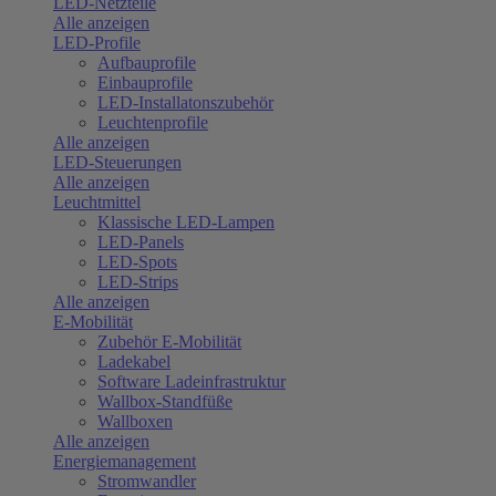
LED-Netzteile
Alle anzeigen
LED-Profile
Aufbauprofile
Einbauprofile
LED-Installatonszubehör
Leuchtenprofile
Alle anzeigen
LED-Steuerungen
Alle anzeigen
Leuchtmittel
Klassische LED-Lampen
LED-Panels
LED-Spots
LED-Strips
Alle anzeigen
E-Mobilität
Zubehör E-Mobilität
Ladekabel
Software Ladeinfrastruktur
Wallbox-Standfüße
Wallboxen
Alle anzeigen
Energiemanagement
Stromwandler