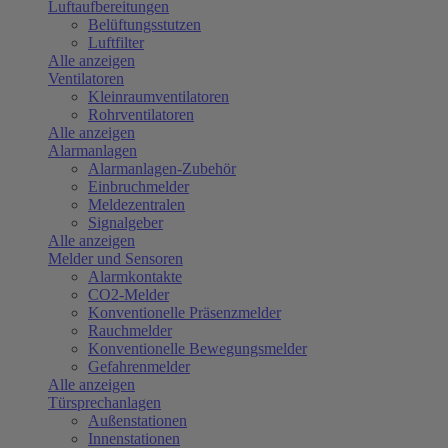
Luftaufbereitungen
Belüftungsstutzen
Luftfilter
Alle anzeigen
Ventilatoren
Kleinraumventilatoren
Rohrventilatoren
Alle anzeigen
Alarmanlagen
Alarmanlagen-Zubehör
Einbruchmelder
Meldezentralen
Signalgeber
Alle anzeigen
Melder und Sensoren
Alarmkontakte
CO2-Melder
Konventionelle Präsenzmelder
Rauchmelder
Konventionelle Bewegungsmelder
Gefahrenmelder
Alle anzeigen
Türsprechanlagen
Außenstationen
Innenstationen