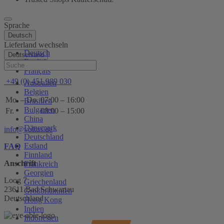
Sprache
Deutsch
Lieferland wechseln
Deutsch
Deutschland
English
Hilfe
Français
+49 (0) 451 989 030
Australien
Belgien
Mo. – Do.
07:00 – 16:00
Brasilien
Bulgarien
Fr.
08:00 – 15:00
China
Dänemark
info@voltus.de
Deutschland
Estland
FAQ
Finnland
Anschrift
Frankreich
Georgien
Loog 7
Griechenland
23611 Bad Schwartau
Großbritannien
Deutschland
Hong Kong
Indien
Indonesien