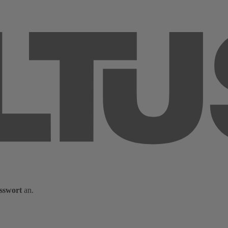
sswort
an.