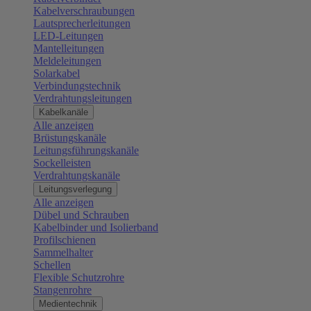
Kabelverschraubungen
Lautsprecherleitungen
LED-Leitungen
Mantelleitungen
Meldeleitungen
Solarkabel
Verbindungstechnik
Verdrahtungsleitungen
Kabelkanäle
Alle anzeigen
Brüstungskanäle
Leitungsführungskanäle
Sockelleisten
Verdrahtungskanäle
Leitungsverlegung
Alle anzeigen
Dübel und Schrauben
Kabelbinder und Isolierband
Profilschienen
Sammelhalter
Schellen
Flexible Schutzrohre
Stangenrohre
Medientechnik