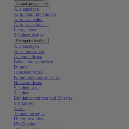
Aufputzprogramme
Alle anzeigen
Aufputzkombinationen
Aufputzschalter
Aufputzsteckdosen
Leergehäuse
Schalterzubehör
Unterputzeinsätze
Alle anzeigen
Anschlusssäulen
Antennendosen
Beleuchtungseinsätze
Dimmer
Jalousieeinsätze
Kommunikationseinsätze
Netzwerkdosen
Schalteinsätze
Schalter
Blindabdeckungen und Einsätze
Steckdosen
Taster
Temperaturregler
Unterputzradios
UP-Zubehör