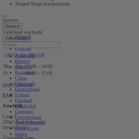
Trusted Shops Käuferschutz
Sprache
Deutsch
Lieferland wechseln
Deutsch
Deutschland
English
Hilfe
Français
+49 (0) 451 989 030
Australien
Belgien
Mo. – Do.
07:00 – 16:00
Brasilien
Bulgarien
Fr.
08:00 – 15:00
China
Dänemark
info@voltus.de
Deutschland
Estland
FAQ
Finnland
Anschrift
Frankreich
Georgien
Loog 7
Griechenland
23611 Bad Schwartau
Großbritannien
Deutschland
Hong Kong
Indien