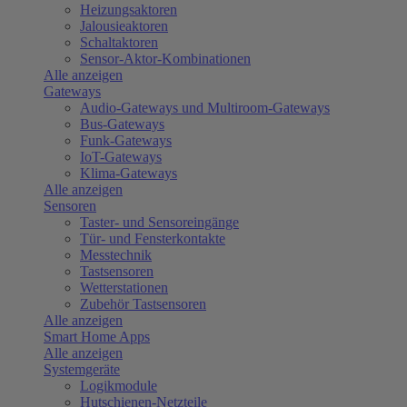
Heizungsaktoren
Jalousieaktoren
Schaltaktoren
Sensor-Aktor-Kombinationen
Alle anzeigen
Gateways
Audio-Gateways und Multiroom-Gateways
Bus-Gateways
Funk-Gateways
IoT-Gateways
Klima-Gateways
Alle anzeigen
Sensoren
Taster- und Sensoreingänge
Tür- und Fensterkontakte
Messtechnik
Tastsensoren
Wetterstationen
Zubehör Tastsensoren
Alle anzeigen
Smart Home Apps
Alle anzeigen
Systemgeräte
Logikmodule
Hutschienen-Netzteile