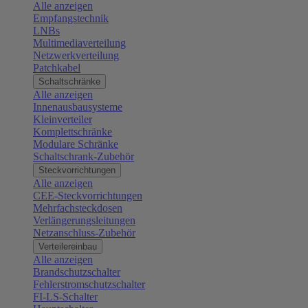
Alle anzeigen
Empfangstechnik
LNBs
Multimediaverteilung
Netzwerkverteilung
Patchkabel
Schaltschränke
Alle anzeigen
Innenausbausysteme
Kleinverteiler
Komplettschränke
Modulare Schränke
Schaltschrank-Zubehör
Steckvorrichtungen
Alle anzeigen
CEE-Steckvorrichtungen
Mehrfachsteckdosen
Verlängerungsleitungen
Netzanschluss-Zubehör
Verteilereinbau
Alle anzeigen
Brandschutzschalter
Fehlerstromschutzschalter
FI-LS-Schalter