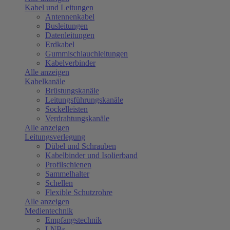
Kabel und Leitungen
Antennenkabel
Busleitungen
Datenleitungen
Erdkabel
Gummischlauchleitungen
Kabelverbinder
Alle anzeigen
Kabelkanäle
Brüstungskanäle
Leitungsführungskanäle
Sockelleisten
Verdrahtungskanäle
Alle anzeigen
Leitungsverlegung
Dübel und Schrauben
Kabelbinder und Isolierband
Profilschienen
Sammelhalter
Schellen
Flexible Schutzrohre
Alle anzeigen
Medientechnik
Empfangstechnik
LNBs