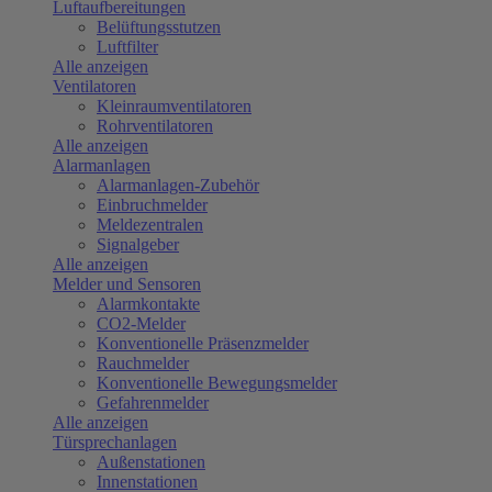
Luftaufbereitungen
Belüftungsstutzen
Luftfilter
Alle anzeigen
Ventilatoren
Kleinraumventilatoren
Rohrventilatoren
Alle anzeigen
Alarmanlagen
Alarmanlagen-Zubehör
Einbruchmelder
Meldezentralen
Signalgeber
Alle anzeigen
Melder und Sensoren
Alarmkontakte
CO2-Melder
Konventionelle Präsenzmelder
Rauchmelder
Konventionelle Bewegungsmelder
Gefahrenmelder
Alle anzeigen
Türsprechanlagen
Außenstationen
Innenstationen