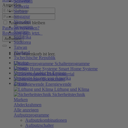
Schweden
Anmelden
Schweiz
Serbien
Singapur
Slowakei
Angemeldet bleiben
Slowenien
Passwort vergessen?
Spanien
Registriere dich jetzt.
Südafrika
Anmelden
Südkorea
Taiwan
Thailand
Der Warenkorb ist leer.
Tschechische Republik
Ukraine
Schalterprogramme
Ungarn
Smart Home Systeme
Vereinigte Arabische Emirate
Elektromaterial
Vereinigte Staaten von Amerika
Beleuchtung
Zypern
Energiewende
Lüftung und Klima
Sicherheitstechnik
Marken
Abdeckrahmen
Alle anzeigen
Aufputzprogramme
Aufputzkombinationen
Aufputzschalter