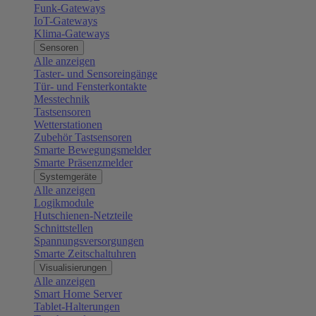
Funk-Gateways
IoT-Gateways
Klima-Gateways
Sensoren
Alle anzeigen
Taster- und Sensoreingänge
Tür- und Fensterkontakte
Messtechnik
Tastsensoren
Wetterstationen
Zubehör Tastsensoren
Smarte Bewegungsmelder
Smarte Präsenzmelder
Systemgeräte
Alle anzeigen
Logikmodule
Hutschienen-Netzteile
Schnittstellen
Spannungsversorgungen
Smarte Zeitschaltuhren
Visualisierungen
Alle anzeigen
Smart Home Server
Tablet-Halterungen