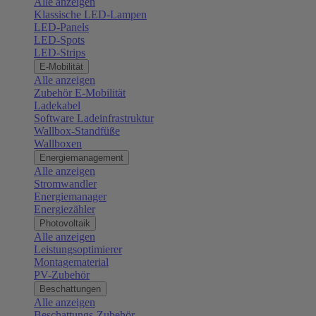
Alle anzeigen
Klassische LED-Lampen
LED-Panels
LED-Spots
LED-Strips
E-Mobilität
Alle anzeigen
Zubehör E-Mobilität
Ladekabel
Software Ladeinfrastruktur
Wallbox-Standfüße
Wallboxen
Energiemanagement
Alle anzeigen
Stromwandler
Energiemanager
Energiezähler
Photovoltaik
Alle anzeigen
Leistungsoptimierer
Montagematerial
PV-Zubehör
Beschattungen
Alle anzeigen
Beschattungs-Zubehör