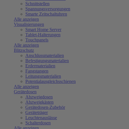
Schnittstellen
Spannungsversorgungen
Smarte Zeitschaltuhren
Alle anzeigen
Visualisierungen
Smart Home Server
Tablet-Halterungen
Touchpanels
Alle anzeigen
Blitzschutz
Anschlussmaterialien
Befestigungsmaterialien
Erdermaterialien
Fangstangen
Leitungsmaterialien
Potentialausgleichsschienen
Alle anzeigen
Gerätedosen
Abzweigdosen
Abzweigkästen
Gerätedosen-Zubehör
Geräteträger
Leuchtenauslässe
Schalterdosen
Alle anzeigen