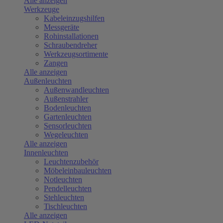
Alle anzeigen
Werkzeuge
Kabeleinzugshilfen
Messgeräte
Rohinstallationen
Schraubendreher
Werkzeugsortimente
Zangen
Alle anzeigen
Außenleuchten
Außenwandleuchten
Außenstrahler
Bodenleuchten
Gartenleuchten
Sensorleuchten
Wegeleuchten
Alle anzeigen
Innenleuchten
Leuchtenzubehör
Möbeleinbauleuchten
Notleuchten
Pendelleuchten
Stehleuchten
Tischleuchten
Alle anzeigen