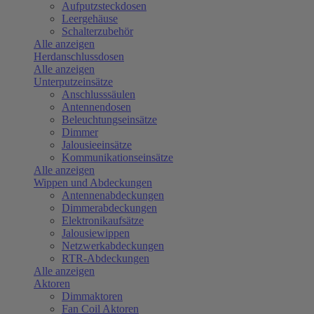
Aufputzsteckdosen
Leergehäuse
Schalterzubehör
Alle anzeigen
Herdanschlussdosen
Alle anzeigen
Unterputzeinsätze
Anschlusssäulen
Antennendosen
Beleuchtungseinsätze
Dimmer
Jalousieeinsätze
Kommunikationseinsätze
Alle anzeigen
Wippen und Abdeckungen
Antennenabdeckungen
Dimmerabdeckungen
Elektronikaufsätze
Jalousiewippen
Netzwerkabdeckungen
RTR-Abdeckungen
Alle anzeigen
Aktoren
Dimmaktoren
Fan Coil Aktoren