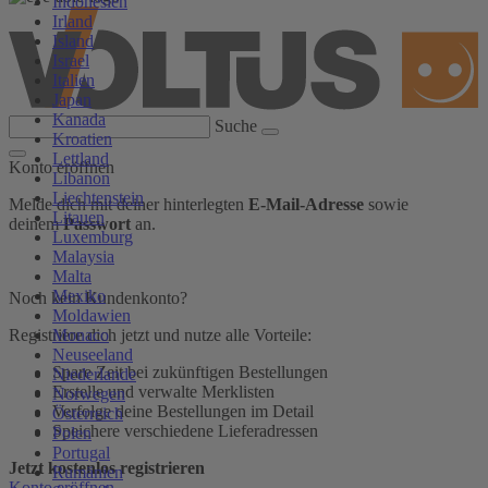
Indonesien
Irland
Island
Israel
Italien
Japan
Kanada
Suche
Kroatien
Lettland
Konto eröffnen
Libanon
Liechtenstein
Melde dich mit deiner hinterlegten
E-Mail-Adresse
sowie
Litauen
deinem
Passwort
an.
Luxemburg
Malaysia
Malta
Mexiko
Noch kein Kundenkonto?
Moldawien
Monaco
Registriere dich jetzt und nutze alle Vorteile:
Neuseeland
Spare Zeit bei zukünftigen Bestellungen
Niederlande
Erstelle und verwalte Merklisten
Norwegen
Verfolge deine Bestellungen im Detail
Österreich
Speichere verschiedene Lieferadressen
Polen
Portugal
Jetzt kostenlos registrieren
Rumänien
Konto eröffnen