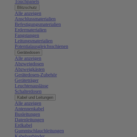
Touchpanels
Blitzschutz
Alle anzeigen
Anschlussmaterialien
Befestigungsmaterialien
Erdermaterialien
Fangstangen
Leitungsmaterialien
Potentialausgleichsschienen
Gerätedosen
Alle anzeigen
Abzweigdosen
Abzweigkästen
Gerätedosen-Zubehör
Geräteträger
Leuchtenauslässe
Schalterdosen
Kabel und Leitungen
Alle anzeigen
Antennenkabel
Busleitungen
Datenleitungen
Erdkabel
Gummischlauchleitungen
Kabelverbinder