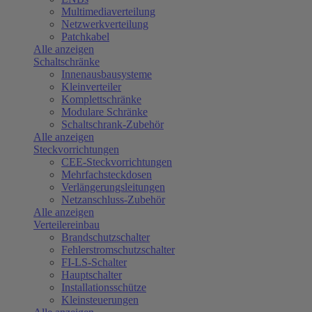
Multimediaverteilung
Netzwerkverteilung
Patchkabel
Alle anzeigen
Schaltschränke
Innenausbausysteme
Kleinverteiler
Komplettschränke
Modulare Schränke
Schaltschrank-Zubehör
Alle anzeigen
Steckvorrichtungen
CEE-Steckvorrichtungen
Mehrfachsteckdosen
Verlängerungsleitungen
Netzanschluss-Zubehör
Alle anzeigen
Verteilereinbau
Brandschutzschalter
Fehlerstromschutzschalter
FI-LS-Schalter
Hauptschalter
Installationsschütze
Kleinsteuerungen