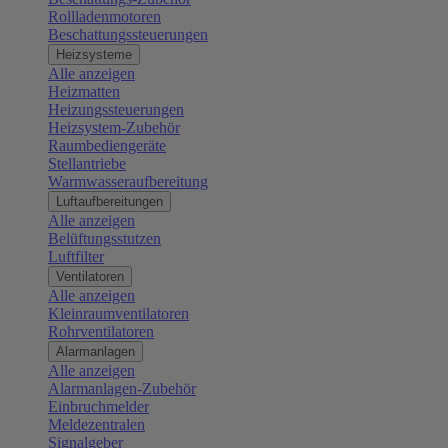
Rollladenmotoren
Beschattungssteuerungen
Heizsysteme
Alle anzeigen
Heizmatten
Heizungssteuerungen
Heizsystem-Zubehör
Raumbediengeräte
Stellantriebe
Warmwasseraufbereitung
Luftaufbereitungen
Alle anzeigen
Belüftungsstutzen
Luftfilter
Ventilatoren
Alle anzeigen
Kleinraumventilatoren
Rohrventilatoren
Alarmanlagen
Alle anzeigen
Alarmanlagen-Zubehör
Einbruchmelder
Meldezentralen
Signalgeber