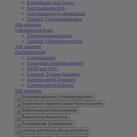
Klingeltaster und Gongs
Sprechanlagen-Sets
Sprechanlagen-Systemmodule
Zubehör Türkommunikation
Alle anzeigen
Videoüberwachung
Überwachungskameras
Zubehör Videoüberwachung
Alle anzeigen
Zutrittskontrolle
Codetastaturen
Fingerprint-Zutrittskontrollen
RFID und NFC
Lizenzen Türsprechanlagen
Zutrittskontroll-Zentralen
Zutrittskontroll-Zubehör
Alle anzeigen
Schalterprogramme
Smart Home Systeme
Elektromaterial
Beleuchtung
Energiewende
Lüftung und Klima