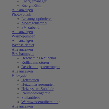
Energiemanager
Energiezähler
Alle anzeigen
Photovoltaik
Leistungsoptimierer
Montagematerial
PV-Zubehör
Alle anzeigen
Wärmepumpen
Alle anzeigen
Wechselrichter
Alle anzeigen
Beschattungen
Beschattungs-Zubehör
Rollladenmotoren
Beschattungssteuerungen
Alle anzeigen
Heizsysteme
Heizmatten
Heizungssteuerungen
Heizsystem-Zubehör
Raumbediengeräte
Stellantriebe
Warmwasseraufbereitung
Alle anzeigen