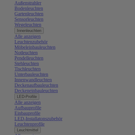
Außenstrahler
Bodenleuchten
Gartenleuchten
Sensorleuchten
Wegeleuchten
Innenleuchten
Alle anzeigen
Leuchtenzubehör
Möbeleinbauleuchten
Notleuchten
Pendelleuchten
Stehleuchten
Tischleuchten
Unterbauleuchten
Innenwandleuchten
Deckenaufbauleuchten
Deckeneinbauleuchten
LED-Profile
Alle anzeigen
Aufbauprofile
Einbauprofile
LED-Installatonszubehör
Leuchtenprofile
Leuchtmittel