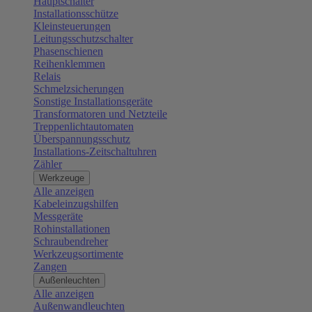
Hauptschalter
Installationsschütze
Kleinsteuerungen
Leitungsschutzschalter
Phasenschienen
Reihenklemmen
Relais
Schmelzsicherungen
Sonstige Installationsgeräte
Transformatoren und Netzteile
Treppenlichtautomaten
Überspannungsschutz
Installations-Zeitschaltuhren
Zähler
Werkzeuge
Alle anzeigen
Kabeleinzugshilfen
Messgeräte
Rohinstallationen
Schraubendreher
Werkzeugsortimente
Zangen
Außenleuchten
Alle anzeigen
Außenwandleuchten