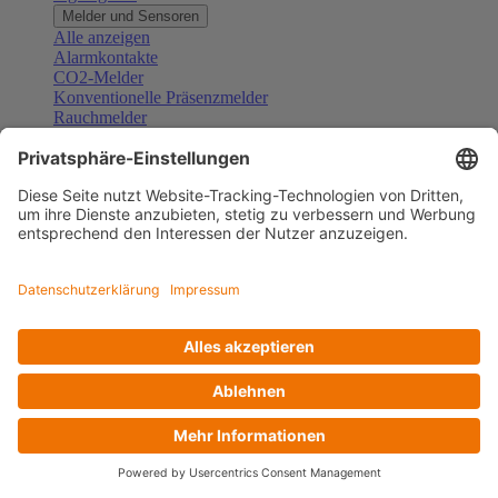
Melder und Sensoren
Alle anzeigen
Alarmkontakte
CO2-Melder
Konventionelle Präsenzmelder
Rauchmelder
Konventionelle Bewegungsmelder
Gefahrenmelder
Zubehör Melder und Sensoren
Türsprechanlagen
Alle anzeigen
Außenstationen
Innenstationen
Klingeltaster und Gongs
Sprechanlagen-Sets
Sprechanlagen-Systemmodule
Zubehör Türkommunikation
Videoüberwachung
Alle anzeigen
Überwachungskameras
Zubehör Videoüberwachung
Zutrittskontrolle
Alle anzeigen
Codetastaturen