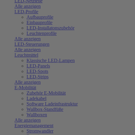
LED-Netzteile
Alle anzeigen
LED-Profile
Aufbauprofile
Einbauprofile
LED-Installatonszubehör
Leuchtenprofile
Alle anzeigen
LED-Steuerungen
Alle anzeigen
Leuchtmittel
Klassische LED-Lampen
LED-Panels
LED-Spots
LED-Strips
Alle anzeigen
E-Mobilität
Zubehör E-Mobilität
Ladekabel
Software Ladeinfrastruktur
Wallbox-Standfüße
Wallboxen
Alle anzeigen
Energiemanagement
Stromwandler