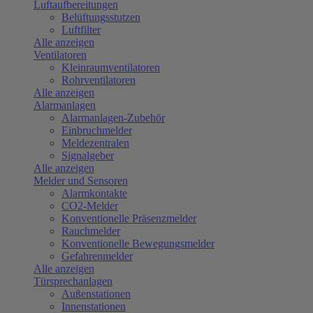
Luftaufbereitungen
Belüftungsstutzen
Luftfilter
Alle anzeigen
Ventilatoren
Kleinraumventilatoren
Rohrventilatoren
Alle anzeigen
Alarmanlagen
Alarmanlagen-Zubehör
Einbruchmelder
Meldezentralen
Signalgeber
Alle anzeigen
Melder und Sensoren
Alarmkontakte
CO2-Melder
Konventionelle Präsenzmelder
Rauchmelder
Konventionelle Bewegungsmelder
Gefahrenmelder
Alle anzeigen
Türsprechanlagen
Außenstationen
Innenstationen