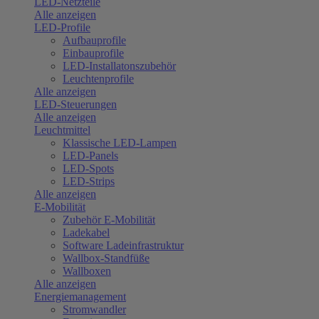
LED-Netzteile
Alle anzeigen
LED-Profile
Aufbauprofile
Einbauprofile
LED-Installatonszubehör
Leuchtenprofile
Alle anzeigen
LED-Steuerungen
Alle anzeigen
Leuchtmittel
Klassische LED-Lampen
LED-Panels
LED-Spots
LED-Strips
Alle anzeigen
E-Mobilität
Zubehör E-Mobilität
Ladekabel
Software Ladeinfrastruktur
Wallbox-Standfüße
Wallboxen
Alle anzeigen
Energiemanagement
Stromwandler