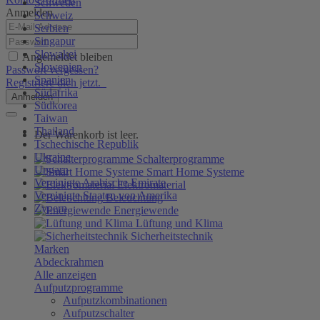
Schweden
Anmelden
Schweiz
Serbien
Singapur
Slowakei
Angemeldet bleiben
Slowenien
Passwort vergessen?
Spanien
Registriere dich jetzt.
Südafrika
Anmelden
Südkorea
Taiwan
Thailand
Der Warenkorb ist leer.
Tschechische Republik
Ukraine
Schalterprogramme
Ungarn
Smart Home Systeme
Vereinigte Arabische Emirate
Elektromaterial
Vereinigte Staaten von Amerika
Beleuchtung
Zypern
Energiewende
Lüftung und Klima
Sicherheitstechnik
Marken
Abdeckrahmen
Alle anzeigen
Aufputzprogramme
Aufputzkombinationen
Aufputzschalter