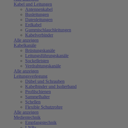
Kabel und Leitungen
Antennenkabel
Busleitungen
Datenleitungen
Erdkabel
Gummischlauchleitungen
Kabelverbinder
Alle anzeigen
Kabelkanäle
Brüstungskanäle
Leitungsführungskanäle
Sockelleisten
Verdrahtungskanäle
Alle anzeigen
Leitungsverlegung
Dübel und Schrauben
Kabelbinder und Isolierband
Profilschienen
Sammelhalter
Schellen
Flexible Schutzrohre
Alle anzeigen
Medientechnik
Empfangstechnik
LNBs