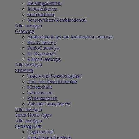
Heizungsaktoren
Jalousieaktoren
Schaltaktoren
Sensor-Aktor-Kombinationen
Alle anzeigen
Gateways
Audio-Gateways und Multiroom-Gateways
Bus-Gateways
Funk-Gateways
IoT-Gateways
Klima-Gateways
Alle anzeigen
Sensoren
Taster- und Sensoreingänge
Tür- und Fensterkontakte
Messtechnik
Tastsensoren
Wetterstationen
Zubehör Tastsensoren
Alle anzeigen
Smart Home Apps
Alle anzeigen
Systemgeräte
Logikmodule
Hutschienen-Netzteile