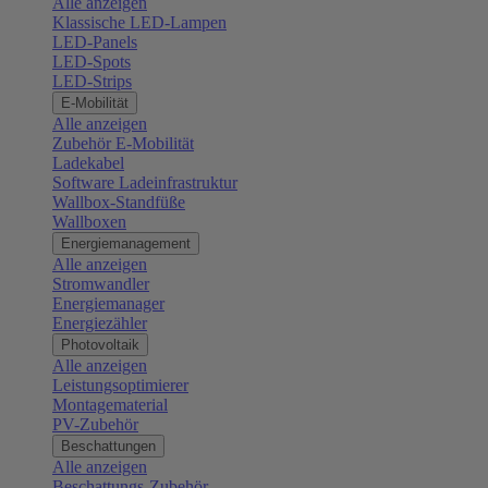
Alle anzeigen
Klassische LED-Lampen
LED-Panels
LED-Spots
LED-Strips
E-Mobilität
Alle anzeigen
Zubehör E-Mobilität
Ladekabel
Software Ladeinfrastruktur
Wallbox-Standfüße
Wallboxen
Energiemanagement
Alle anzeigen
Stromwandler
Energiemanager
Energiezähler
Photovoltaik
Alle anzeigen
Leistungsoptimierer
Montagematerial
PV-Zubehör
Beschattungen
Alle anzeigen
Beschattungs-Zubehör