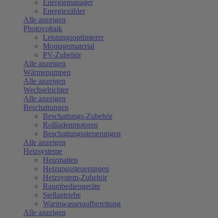
Energiemanager
Energiezähler
Alle anzeigen
Photovoltaik
Leistungsoptimierer
Montagematerial
PV-Zubehör
Alle anzeigen
Wärmepumpen
Alle anzeigen
Wechselrichter
Alle anzeigen
Beschattungen
Beschattungs-Zubehör
Rollladenmotoren
Beschattungssteuerungen
Alle anzeigen
Heizsysteme
Heizmatten
Heizungssteuerungen
Heizsystem-Zubehör
Raumbediengeräte
Stellantriebe
Warmwasseraufbereitung
Alle anzeigen