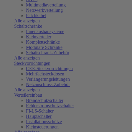
Multimediaverteilung
Netzwerkverteilung
Patchkabel
Alle anzeigen
Schaltschränke
Innenausbausysteme
Kleinverteiler
Komplettschränke
Modulare Schränke
Schaltschrank-Zubehör
Alle anzeigen
Steckvorrichtungen
CEE-Steckvorrichtungen
Mehrfachsteckdosen
Verlängerungsleitungen
Netzanschluss-Zubehör
Alle anzeigen
Verteilereinbau
Brandschutzschalter
Fehlerstromschutzschalter
FI-LS-Schalter
Hauptschalter
Installationsschütze
Kleinsteuerungen