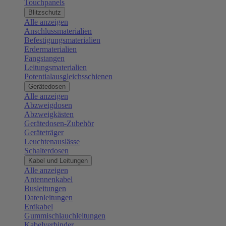
Touchpanels
Blitzschutz
Alle anzeigen
Anschlussmaterialien
Befestigungsmaterialien
Erdermaterialien
Fangstangen
Leitungsmaterialien
Potentialausgleichsschienen
Gerätedosen
Alle anzeigen
Abzweigdosen
Abzweigkästen
Gerätedosen-Zubehör
Geräteträger
Leuchtenauslässe
Schalterdosen
Kabel und Leitungen
Alle anzeigen
Antennenkabel
Busleitungen
Datenleitungen
Erdkabel
Gummischlauchleitungen
Kabelverbinder