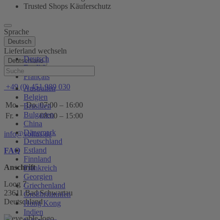
Trusted Shops Käuferschutz
Sprache
Deutsch
Lieferland wechseln
Deutsch
Deutschland
English
Hilfe
Français
+49 (0) 451 989 030
Australien
Belgien
Mo. – Do.
07:00 – 16:00
Brasilien
Bulgarien
Fr.
08:00 – 15:00
China
Dänemark
info@voltus.de
Deutschland
Estland
FAQ
Finnland
Anschrift
Frankreich
Georgien
Loog 7
Griechenland
23611 Bad Schwartau
Großbritannien
Deutschland
Hong Kong
Indien