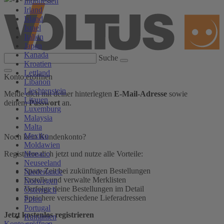
Indonesien
Irland
Island
Israel
Italien
Japan
Kanada
Suche
Kroatien
Lettland
Konto eröffnen
Libanon
Liechtenstein
Melde dich mit deiner hinterlegten
E-Mail-Adresse
sowie
Litauen
deinem
Passwort
an.
Luxemburg
Malaysia
Malta
Mexiko
Noch kein Kundenkonto?
Moldawien
Monaco
Registriere dich jetzt und nutze alle Vorteile:
Neuseeland
Spare Zeit bei zukünftigen Bestellungen
Niederlande
Erstelle und verwalte Merklisten
Norwegen
Verfolge deine Bestellungen im Detail
Österreich
Speichere verschiedene Lieferadressen
Polen
Portugal
Jetzt kostenlos registrieren
Rumänien
Konto eröffnen