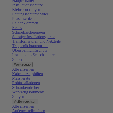
Hauptschalter
Installationsschütze
Kleinsteuerungen
Leitungsschutzschalter
Phasenschienen
Reihenklemmen
Relais
Schmelzsicherungen
Sonstige Installationsgeräte
Transformatoren und Netzteile
Treppenlichtautomaten
Überspannungsschutz
Installations-Zeitschaltuhren
Zähler
Werkzeuge
Alle anzeigen
Kabeleinzugshilfen
Messgeräte
Rohinstallationen
Schraubendreher
Werkzeugsortimente
Zangen
Außenleuchten
Alle anzeigen
Außenwandleuchten