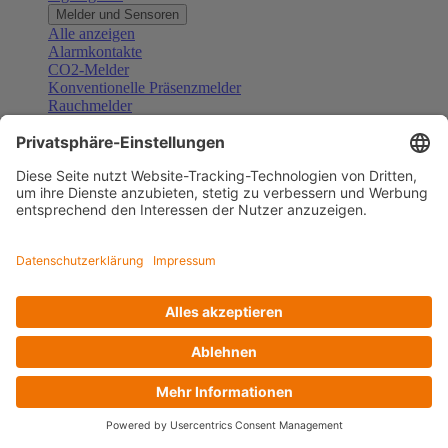
Melder und Sensoren
Alle anzeigen
Alarmkontakte
CO2-Melder
Konventionelle Präsenzmelder
Rauchmelder
Konventionelle Bewegungsmelder
Gefahrenmelder
Zubehör Melder und Sensoren
Türsprechanlagen
Alle anzeigen
Außenstationen
Innenstationen
Klingeltaster und Gongs
Sprechanlagen-Sets
Sprechanlagen-Systemmodule
Zubehör Türkommunikation
Videoüberwachung
Alle anzeigen
Überwachungskameras
Zubehör Videoüberwachung
Zutrittskontrolle
Alle anzeigen
Codetastaturen