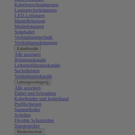
Kabelverschraubungen
Lautsprecherleitungen
LED-Leitungen
Mantelleitungen
Meldeleitungen
Solarkabel
Verbindungstechnik
Verdrahtungsleitungen
Kabelkanäle
Alle anzeigen
Brüstungskanäle
Leitungsführungskanäle
Sockelleisten
Verdrahtungskanäle
Leitungsverlegung
Alle anzeigen
Dübel und Schrauben
Kabelbinder und Isolierband
Profilschienen
Sammelhalter
Schellen
Flexible Schutzrohre
Stangenrohre
Medientechnik