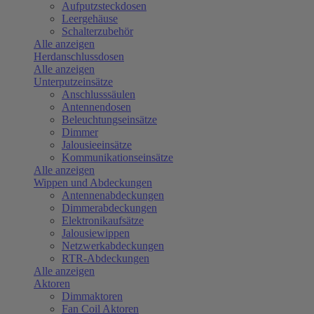
Aufputzsteckdosen
Leergehäuse
Schalterzubehör
Alle anzeigen
Herdanschlussdosen
Alle anzeigen
Unterputzeinsätze
Anschlusssäulen
Antennendosen
Beleuchtungseinsätze
Dimmer
Jalousieeinsätze
Kommunikationseinsätze
Alle anzeigen
Wippen und Abdeckungen
Antennenabdeckungen
Dimmerabdeckungen
Elektronikaufsätze
Jalousiewippen
Netzwerkabdeckungen
RTR-Abdeckungen
Alle anzeigen
Aktoren
Dimmaktoren
Fan Coil Aktoren