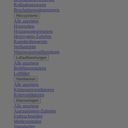
Rollladenmotoren
Beschattungssteuerungen
Heizsysteme
Alle anzeigen
Heizmatten
Heizungssteuerungen
Heizsystem-Zubehör
Raumbediengeräte
Stellantriebe
Warmwasseraufbereitung
Luftaufbereitungen
Alle anzeigen
Belüftungsstutzen
Luftfilter
Ventilatoren
Alle anzeigen
Kleinraumventilatoren
Rohrventilatoren
Alarmanlagen
Alle anzeigen
Alarmanlagen-Zubehör
Einbruchmelder
Meldezentralen
Signalgeber