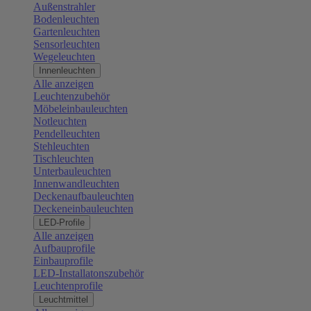
Außenstrahler
Bodenleuchten
Gartenleuchten
Sensorleuchten
Wegeleuchten
Innenleuchten
Alle anzeigen
Leuchtenzubehör
Möbeleinbauleuchten
Notleuchten
Pendelleuchten
Stehleuchten
Tischleuchten
Unterbauleuchten
Innenwandleuchten
Deckenaufbauleuchten
Deckeneinbauleuchten
LED-Profile
Alle anzeigen
Aufbauprofile
Einbauprofile
LED-Installatonszubehör
Leuchtenprofile
Leuchtmittel