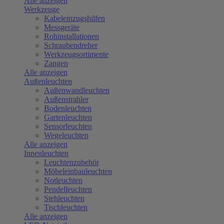
Alle anzeigen
Werkzeuge
Kabeleinzugshilfen
Messgeräte
Rohinstallationen
Schraubendreher
Werkzeugsortimente
Zangen
Alle anzeigen
Außenleuchten
Außenwandleuchten
Außenstrahler
Bodenleuchten
Gartenleuchten
Sensorleuchten
Wegeleuchten
Alle anzeigen
Innenleuchten
Leuchtenzubehör
Möbeleinbauleuchten
Notleuchten
Pendelleuchten
Stehleuchten
Tischleuchten
Alle anzeigen