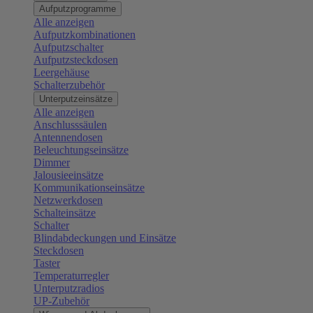
Aufputzprogramme
Alle anzeigen
Aufputzkombinationen
Aufputzschalter
Aufputzsteckdosen
Leergehäuse
Schalterzubehör
Unterputzeinsätze
Alle anzeigen
Anschlusssäulen
Antennendosen
Beleuchtungseinsätze
Dimmer
Jalousieeinsätze
Kommunikationseinsätze
Netzwerkdosen
Schalteinsätze
Schalter
Blindabdeckungen und Einsätze
Steckdosen
Taster
Temperaturregler
Unterputzradios
UP-Zubehör