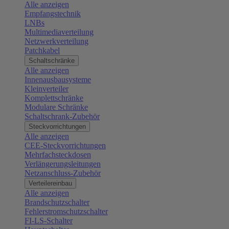
Alle anzeigen
Empfangstechnik
LNBs
Multimediaverteilung
Netzwerkverteilung
Patchkabel
Schaltschränke
Alle anzeigen
Innenausbausysteme
Kleinverteiler
Komplettschränke
Modulare Schränke
Schaltschrank-Zubehör
Steckvorrichtungen
Alle anzeigen
CEE-Steckvorrichtungen
Mehrfachsteckdosen
Verlängerungsleitungen
Netzanschluss-Zubehör
Verteilereinbau
Alle anzeigen
Brandschutzschalter
Fehlerstromschutzschalter
FI-LS-Schalter