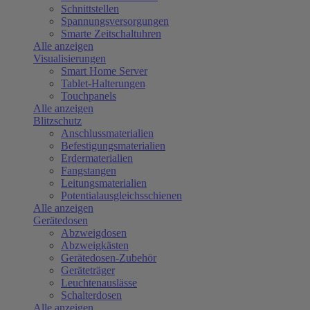
Schnittstellen
Spannungsversorgungen
Smarte Zeitschaltuhren
Alle anzeigen
Visualisierungen
Smart Home Server
Tablet-Halterungen
Touchpanels
Alle anzeigen
Blitzschutz
Anschlussmaterialien
Befestigungsmaterialien
Erdermaterialien
Fangstangen
Leitungsmaterialien
Potentialausgleichsschienen
Alle anzeigen
Gerätedosen
Abzweigdosen
Abzweigkästen
Gerätedosen-Zubehör
Geräteträger
Leuchtenauslässe
Schalterdosen
Alle anzeigen