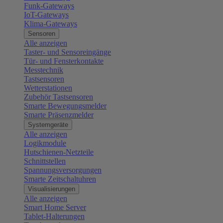
Funk-Gateways
IoT-Gateways
Klima-Gateways
Sensoren
Alle anzeigen
Taster- und Sensoreingänge
Tür- und Fensterkontakte
Messtechnik
Tastsensoren
Wetterstationen
Zubehör Tastsensoren
Smarte Bewegungsmelder
Smarte Präsenzmelder
Systemgeräte
Alle anzeigen
Logikmodule
Hutschienen-Netzteile
Schnittstellen
Spannungsversorgungen
Smarte Zeitschaltuhren
Visualisierungen
Alle anzeigen
Smart Home Server
Tablet-Halterungen