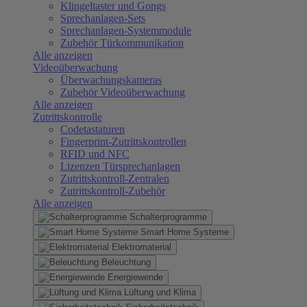
Klingeltaster und Gongs
Sprechanlagen-Sets
Sprechanlagen-Systemmodule
Zubehör Türkommunikation
Alle anzeigen
Videoüberwachung
Überwachungskameras
Zubehör Videoüberwachung
Alle anzeigen
Zutrittskontrolle
Codetastaturen
Fingerprint-Zutrittskontrollen
RFID und NFC
Lizenzen Türsprechanlagen
Zutrittskontroll-Zentralen
Zutrittskontroll-Zubehör
Alle anzeigen
Schalterprogramme
Smart Home Systeme
Elektromaterial
Beleuchtung
Energiewende
Lüftung und Klima